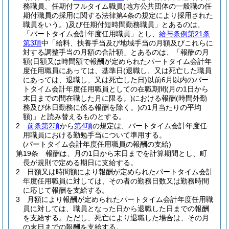
務職員、任期付フルタイム職員
(地方公共団体の一般職の任
期付職員の採用に関する法律第4条の規定により採用された
職員をいう。)
及び任期付短時間勤務職員」とあるのは、
「パートタイム会計年度任用職員」とし、
給与条例第21条
第3項
中「給料、扶養手当及び地域手当の月額及びこれらに
対する調整手当の月額の合計額」とあるのは、「報酬の月
額
(日額又は時間額で報酬が定められたパートタイム会計年
度任用職員にあっては、基準日
(退職し、又は死亡した職員
にあっては、退職し、又は死亡した日)
以前6月以内のパー
トタイム会計年度任用職員としての在職期間
(月の1日から
末日までの間在職した月に限る。)
における報酬
(時間外勤
務及び休日勤務に係る報酬を除く。)
の1月当たりの平均
額)
」と読み替えるものとする。
2
前条第2項
から
第4項
の規定は、パートタイム会計年度任
用職員における勤勉手当について準用する。
(パートタイム会計年度任用職員の報酬の支給)
第19条
報酬は、月の1日から末日までを計算期間とし、町
長が規則で定める期日に支給する。
2
日額又は時間額により報酬が定められたパートタイム会計
年度任用職員に対しては、その者の勤務日数又は勤務時間
に応じて報酬を支給する。
3
月額により報酬が定められたパートタイム会計年度任用職
員に対しては、職員となった日から退職した日までの報酬
を支給する。
ただし、死亡により退職した場合は、その月
の末日までの報酬を支給する。