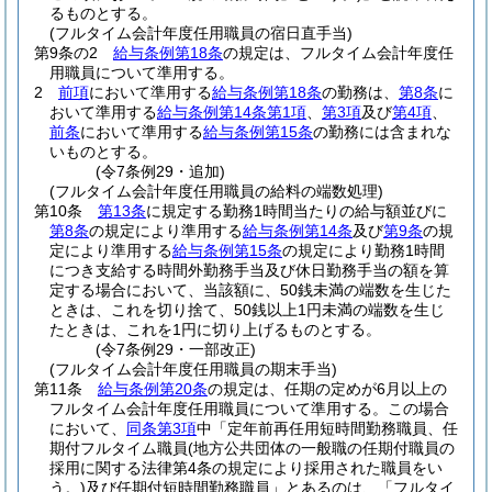
るものとする。
(フルタイム会計年度任用職員の宿日直手当)
第9条の2
給与条例第18条
の規定は、フルタイム会計年度任
用職員について準用する。
2
前項
において準用する
給与条例第18条
の勤務は、
第8条
に
おいて準用する
給与条例第14条第1項
、
第3項
及び
第4項
、
前条
において準用する
給与条例第15条
の勤務には含まれな
いものとする。
(令7条例29・追加)
(フルタイム会計年度任用職員の給料の端数処理)
第10条
第13条
に規定する勤務1時間当たりの給与額並びに
第8条
の規定により準用する
給与条例第14条
及び
第9条
の規
定により準用する
給与条例第15条
の規定により勤務1時間
につき支給する時間外勤務手当及び休日勤務手当の額を算
定する場合において、当該額に、50銭未満の端数を生じた
ときは、これを切り捨て、50銭以上1円未満の端数を生じ
たときは、これを1円に切り上げるものとする。
(令7条例29・一部改正)
(フルタイム会計年度任用職員の期末手当)
第11条
給与条例第20条
の規定は、任期の定めが6月以上の
フルタイム会計年度任用職員について準用する。
この場合
において、
同条第3項
中「定年前再任用短時間勤務職員、任
期付フルタイム職員
(地方公共団体の一般職の任期付職員の
採用に関する法律第4条の規定により採用された職員をい
う。)
及び任期付短時間勤務職員」とあるのは、「フルタイ