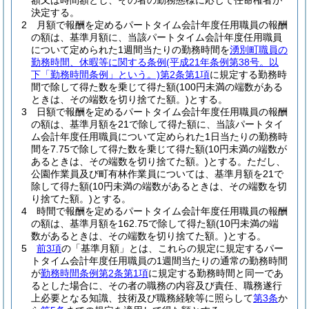
額又は時間額とし、その者の勤務態様に応じて任命権者が
決定する。
2
月額で報酬を定めるパートタイム会計年度任用職員の報酬
の額は、基準月額に、当該パートタイム会計年度任用職員
について定められた1週間当たりの勤務時間を
湧別町職員の
勤務時間、休暇等に関する条例
(平成21年条例第38号。以
下「勤務時間条例」という。)
第2条第1項
に規定する勤務時
間で除して得た数を乗じて得た額
(100円未満の端数がある
ときは、その端数を切り捨てた額。)
とする。
3
日額で報酬を定めるパートタイム会計年度任用職員の報酬
の額は、基準月額を21で除して得た額に、当該パートタイ
ム会計年度任用職員について定められた1日当たりの勤務時
間を7.75で除して得た数を乗じて得た額
(10円未満の端数が
あるときは、その端数を切り捨てた額。)
とする。
ただし、
公園作業員及び町有林作業員については、基準月額を21で
除して得た額
(10円未満の端数があるときは、その端数を切
り捨てた額。)
とする。
4
時間で報酬を定めるパートタイム会計年度任用職員の報酬
の額は、基準月額を162.75で除して得た額
(10円未満の端
数があるときは、その端数を切り捨てた額。)
とする。
5
前3項
の「基準月額」とは、これらの規定に規定するパー
トタイム会計年度任用職員の1週間当たりの通常の勤務時間
が
勤務時間条例第2条第1項
に規定する勤務時間と同一であ
るとした場合に、その者の職務の内容及び責任、職務遂行
上必要となる知識、技術及び職務経験等に照らして
第3条
か