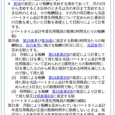
4
前項
の規定により報酬を支給する場合であって、月の1日
から支給するとき以外のとき又は月の末日まで支給すると
き以外のときは、その報酬額は、その月の現日数から当該
パートタイム会計年度任用職員について定められた週休日
の日数を差し引いた日数を基礎として日割りによって計算
する。
(パートタイム会計年度任用職員の勤務1時間当たりの報酬
額)
第20条
第15条
及び
第16条
に規定する勤務1時間当たりの報
酬額は、
次の各号
に掲げる報酬の区分に応じ、
当該各号
に
定める額とする。
(1)
月額による報酬
第14条第2項
の規定により計算して
得た額に12を乗じて得た額を当該パートタイム会計年度
任用職員について定められた1週間当たりの勤務時間に
52を乗じたものから町長が規則で定める時間を減じたも
ので除して得た額
(2)
日額による報酬
第14条第3項
の規定により計算して
得た額を当該パートタイム会計年度任用職員について定
められた1日当たりの勤務時間で除して得た額
(3)
時間額による報酬
第14条第4項
の規定により計算し
て得た額又は
同条第6項
に規定する額
(パートタイム会計年度任用職員の報酬の減額)
第21条
月額により報酬を定められているパートタイム会計
年度任用職員が正規の勤務時間中に勤務しないときは、祝
日法による休日等又は年末年始の休日等である場合、有給