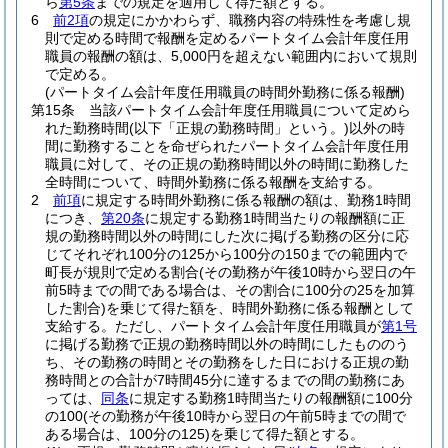
ら
第5条
までの規定を適用して得た額とする。
6
前2項
の規定にかかわらず、職務内容の特殊性を考慮し規
則で定める時間で報酬を定めるパートタイム会計年度任用
職員の報酬の額は、5,000円を超えない範囲内において規則
で定める。
(パートタイム会計年度任用職員の時間外勤務に係る報酬)
第15条
当該パートタイム会計年度任用職員について定めら
れた勤務時間
(以下「正規の勤務時間」という。)
以外の時
間に勤務することを命ぜられたパートタイム会計年度任用
職員に対して、その正規の勤務時間以外の時間に勤務した
全時間について、時間外勤務に係る報酬を支給する。
2
前項
に規定する時間外勤務に係る報酬の額は、勤務1時間
につき、
第20条
に規定する勤務1時間当たりの報酬額に正
規の勤務時間以外の時間にした次に掲げる勤務の区分に応
じてそれぞれ100分の125から100分の150までの範囲内で
町長が規則で定める割合
(その勤務が午後10時から翌日の午
前5時までの間である場合は、その割合に100分の25を加算
した割合)
を乗じて得た額を、時間外勤務に係る報酬として
支給する。
ただし、パートタイム会計年度任用職員が
第1号
に掲げる勤務で正規の勤務時間以外の時間にしたもののう
ち、その勤務の時間とその勤務をした日における正規の勤
務時間との合計が7時間45分に達するまでの間の勤務にあ
っては、
同条
に規定する勤務1時間当たりの報酬額に100分
の100
(その勤務が午後10時から翌日の午前5時までの間で
ある場合は、100分の125)
を乗じて得た額とする。