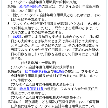
(フルタイム会計年度任用職員の給料の支給)
第6条
給与条例第6条
の規定は、フルタイム会計年度任用職
員について準用する。
2
新たにフルタイム会計年度任用職員となった者には、その
日から給料を支給する。
3
フルタイム会計年度任用職員が退職したときは、その日ま
で給料を支給する。
ただし、死亡による退職のときは、そ
の月の末日までの給料を支給する。
4
前2項
の規定により給料を支給する場合であって、月の初
日から支給するとき以外のとき又は月の末日まで支給する
とき以外のときは、その給料の額は、その月の現日数から
当該フルタイム会計年度任用職員について定められた週休
日の日数を差し引いた日数を基礎として日割りによって計
算する。
(令6条例29・一部改正)
(フルタイム会計年度任用職員の扶養手当)
第6条の2
給与条例第9条
及び
第10条
の規定は、フルタイム
会計年度任用職員
(町長が規則で定めるものに限る。)
につ
いて準用する。
(フルタイム会計年度任用職員の通勤手当)
第7条
給与条例第11条
の規定は、フルタイム会計年度任用
職員について準用する。
(フルタイム会計年度任用職員の特殊勤務手当)
第7条の2
湧別認定こども園及び芭露保育所において保育担
任業務に従事するフルタイム会計年度任用職員について