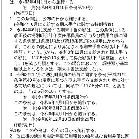
は、令和3年4月1日から施行する。
附
則
(令和4年3月10日
条例第10号)
(施行期日)
1
この条例は、公布の日から施行する。
(令和4年6月に支給する期末手当に関する特例措置)
2
令和4年6月に支給する期末手当の額は、この条例による
改正後の湧別町会計年度任用職員の給与及び費用弁償に関
する条例第11条第1項及び第18条第1項の規定にかかわら
ず、これらの規定により算定される期末手当の額
(以下「基
準額」という。)
から、令和3年12月に支給された期末手当
の額に、117.5分の10を乗じて得た額
(以下「調整額」とい
う。)
を減じた額とする。
この場合において、調整額が基準
額以上となるときは、期末手当は支給しない。
3
令和3年12月に湧別町職員の給与に関する条例
(平成21年
条例第49号)
の規定に基づき期末手当を支給された者に対す
る前項の規定については、同項中「117.5分の10」とある
のは、「72.5分の10」とする。
附
則
(令和5年3月9日
条例第2号)
この条例は、令和5年4月1日から施行する。
附
則
(令和6年3月7日
条例第8号)
この条例は、令和6年4月1日から施行する。
附
則
(令和6年12月10日
条例第29号)
(施行期日)
第1条
この条例は、公布の日から施行する。
2
改正後の湧別町会計年度任用職員の給与及び費用弁償に関