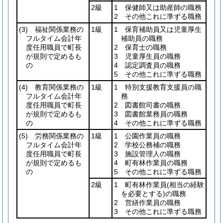
2級
1 保健師又は助産師の職務
2 その他これに準ずる職務
(3)
福祉関係業務の
1級
1 保育補助員又は児童厚生
フルタイム会計年
補助員の職務
度任用職員で町長
2 保育士の職務
が規則で定めるも
3 児童厚生員の職務
の
4 認定調査員の職務
5 その他これに準ずる職務
(4)
教育関係業務の
1級
1 特別支援教育支援員の職
フルタイム会計年
務
度任用職員で町長
2 図書館司書の職務
が規則で定めるも
3 図書館業務員の職務
の
4 その他これに準ずる職務
(5)
労務関係業務の
1級
1 公園作業員の職務
フルタイム会計年
2 学校公務補の職務
度任用職員で町長
3 施設管理人の職務
が規則で定めるも
4 町有林作業員の職務
の
5 その他これに準ずる職務
2級
1 町有林作業員
(相当の経験
を必要とする)
の職務
2 営繕作業員の職務
3 その他これに準ずる職務