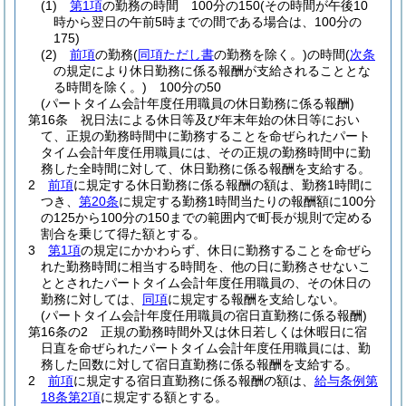
(1)
第1項
の勤務の時間 100分の150
(その時間が午後10
時から翌日の午前5時までの間である場合は、100分の
175)
(2)
前項
の勤務
(
同項ただし書
の勤務を除く。)
の時間
(
次条
の規定により休日勤務に係る報酬が支給されることとな
る時間を除く。)
100分の50
(パートタイム会計年度任用職員の休日勤務に係る報酬)
第16条
祝日法による休日等及び年末年始の休日等におい
て、正規の勤務時間中に勤務することを命ぜられたパート
タイム会計年度任用職員には、その正規の勤務時間中に勤
務した全時間に対して、休日勤務に係る報酬を支給する。
2
前項
に規定する休日勤務に係る報酬の額は、勤務1時間に
つき、
第20条
に規定する勤務1時間当たりの報酬額に100分
の125から100分の150までの範囲内で町長が規則で定める
割合を乗じて得た額とする。
3
第1項
の規定にかかわらず、休日に勤務することを命ぜら
れた勤務時間に相当する時間を、他の日に勤務させないこ
ととされたパートタイム会計年度任用職員の、その休日の
勤務に対しては、
同項
に規定する報酬を支給しない。
(パートタイム会計年度任用職員の宿日直勤務に係る報酬)
第16条の2
正規の勤務時間外又は休日若しくは休暇日に宿
日直を命ぜられたパートタイム会計年度任用職員には、勤
務した回数に対して宿日直勤務に係る報酬を支給する。
2
前項
に規定する宿日直勤務に係る報酬の額は、
給与条例第
18条第2項
に規定する額とする。