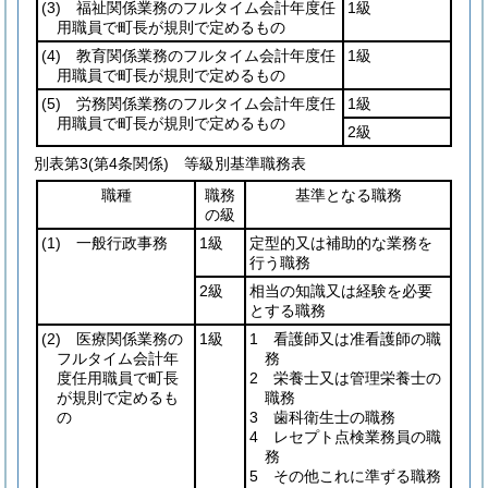
(3)
福祉関係業務のフルタイム会計年度任
1級
用職員で町長が規則で定めるもの
(4)
教育関係業務のフルタイム会計年度任
1級
用職員で町長が規則で定めるもの
(5)
労務関係業務のフルタイム会計年度任
1級
用職員で町長が規則で定めるもの
2級
別表第3
(第4条関係) 等級別基準職務表
職種
職務
基準となる職務
の級
(1)
一般行政事務
1級
定型的又は補助的な業務を
行う職務
2級
相当の知識又は経験を必要
とする職務
(2)
医療関係業務の
1級
1 看護師又は准看護師の職
フルタイム会計年
務
度任用職員で町長
2 栄養士又は管理栄養士の
が規則で定めるも
職務
の
3 歯科衛生士の職務
4 レセプト点検業務員の職
務
5 その他これに準ずる職務