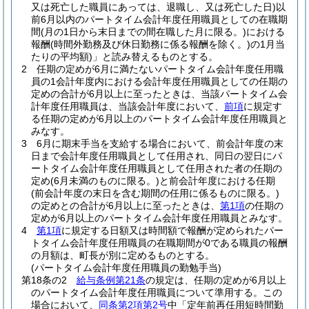
又は死亡した職員にあっては、退職し、又は死亡した日)
以
前6月以内のパートタイム会計年度任用職員としての在職期
間
(月の1日から末日までの間在職した月に限る。)
における
報酬
(時間外勤務及び休日勤務に係る報酬を除く。)
の1月当
たりの平均額)
」と読み替えるものとする。
2
任期の定めが6月に満たないパートタイム会計年度任用職
員の1会計年度内における会計年度任用職員としての任期の
定めの合計が6月以上に至ったときは、当該パートタイム会
計年度任用職員は、当該会計年度において、
前項
に規定す
る任期の定めが6月以上のパートタイム会計年度任用職員と
みなす。
3
6月に期末手当を支給する場合において、前会計年度の末
日まで会計年度任用職員として任用され、同日の翌日にパ
ートタイム会計年度任用職員として任用された者の任期の
定め
(6月未満のものに限る。)
と前会計年度における任期
(前会計年度の末日を含む期間の任用に係るものに限る。)
の定めとの合計が6月以上に至ったときは、
第1項
の任期の
定めが6月以上のパートタイム会計年度任用職員とみなす。
4
第1項
に規定する日額又は時間額で報酬が定められたパー
トタイム会計年度任用職員の在職期間が0である職員の報酬
の月額は、町長が別に定めるものとする。
(パートタイム会計年度任用職員の勤勉手当)
第18条の2
給与条例第21条
の規定は、任期の定めが6月以上
のパートタイム会計年度任用職員について準用する。
この
場合において、
同条第2項第2号
中「定年前再任用短時間勤