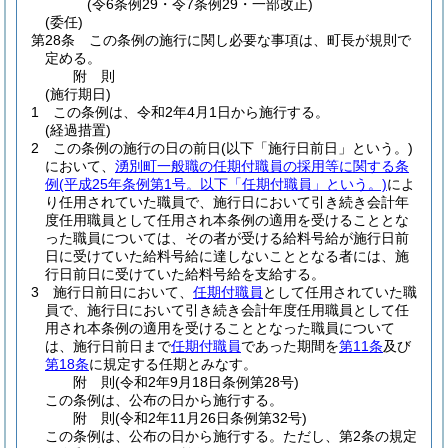
(令6条例29・令7条例29・一部改正)
(委任)
第28条
この条例の施行に関し必要な事項は、町長が規則で
定める。
附
則
(施行期日)
1
この条例は、令和2年4月1日から施行する。
(経過措置)
2
この条例の施行の日の前日
(以下「施行日前日」という。)
において、
湧別町一般職の任期付職員の採用等に関する条
例
(平成25年条例第1号。以下「任期付職員」という。)
によ
り任用されていた職員で、施行日において引き続き会計年
度任用職員として任用され本条例の適用を受けることとな
った職員については、その者が受ける給料号給が施行日前
日に受けていた給料号給に達しないこととなる者には、施
行日前日に受けていた給料号給を支給する。
3
施行日前日において、
任期付職員
として任用されていた職
員で、施行日において引き続き会計年度任用職員として任
用され本条例の適用を受けることとなった職員について
は、施行日前日まで
任期付職員
であった期間を
第11条
及び
第18条
に規定する任期とみなす。
附
則
(令和2年9月18日
条例第28号)
この条例は、公布の日から施行する。
附
則
(令和2年11月26日
条例第32号)
この条例は、公布の日から施行する。
ただし、第2条の規定