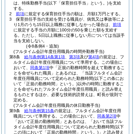
は、特殊勤務手当
(以下「保育担任手当」という。)
を支給
する。
2
前項
に規定する保育担任手当の額は、月額1万円とする。
3
保育担任手当の支給を受ける職員が、病気又は事故等によ
り1月のうち15日以上職務に従事しなかった場合は、
前項
に規定する手当の月額に100分の50を乗じた額を支給す
る。
ただし、5日以上職務に従事しない月については当該手
当を支給しない。
(令8条例4・追加)
(フルタイム会計年度任用職員の時間外勤務手当)
第8条
給与条例第14条第1項
、
第3項
及び
第4項
の規定は、フ
ルタイム会計年度任用職員について準用する。
この場合に
おいて、
同条第1項
中「正規の勤務時間を超えて勤務するこ
とを命ぜられた職員」とあるのは、「当該フルタイム会計
年度任用職員について定められた勤務時間
(以下この条にお
いて「正規の勤務時間」という。)
以外の時間に勤務するこ
とを命ぜられたフルタイム会計年度任用職員」と読み替え
るものとするほか、必要な技術的読替えは、町長が規則で
定める。
(フルタイム会計年度任用職員の休日勤務手当)
第9条
給与条例第15条
の規定は、フルタイム会計年度任用
職員について準用する。
この場合において、
同条第2項
中
「おいて正規の勤務時間」とあるのは、「おいて当該フル
タイム会計年度任用職員について定められた勤務時間
(以下
この項において「正規の勤務時間」という。)
」と読み替え