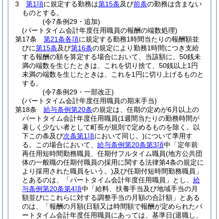
3
第1項
に規定する勤務は
第15条
及び
前条
の勤務は含まない
ものとする。
(令7条例29・追加)
(パートタイム会計年度任用職員の報酬の端数処理)
第17条
第21条各項
に規定する勤務1時間当たりの報酬額並
びに
第15条
及び
第16条
の規定により勤務1時間につき支給
する報酬の額を算定する場合において、当該額に、50銭未
満の端数を生じたときは、これを切り捨て、50銭以上1円
未満の端数を生じたときは、これを1円に切り上げるものと
する。
(令7条例29・一部改正)
(パートタイム会計年度任用職員の期末手当)
第18条
給与条例第20条
の規定は、任期の定めが6月以上の
パートタイム会計年度任用職員
(1週間当たりの勤務時間が
著しく少ない者として町長が規則で定めるものを除く。以
下この条及び
次条第1項
において同じ。)
について準用す
る。
この場合において、
給与条例第20条第3項
中「定年前
再任用短時間勤務職員、任期付フルタイム職員
(地方公共団
体の一般職の任期付職員の採用に関する法律第4条の規定に
より採用された職員をいう。)
及び任期付短時間勤務職員」
とあるのは、「パートタイム会計年度任用職員」とし、
給
与条例第20条第4項
中「給料、扶養手当及び地域手当の月
額並びにこれらに対する調整手当の月額の合計額」とある
のは、「報酬の月額
(日額又は時間額で報酬が定められたパ
ートタイム会計年度任用職員にあっては、基準日
(退職し、