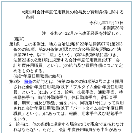
○湧別町会計年度任用職員の給与及び費用弁償に関する
条例
令和元年12月17日
条例第26号
注 令和6年12月から改正経過を注記した。
(趣旨)
第1条
この条例は、地方自治法
(昭和22年法律第67号)
第203
条の2第5項、第204条第3項及び地方公務員法
(昭和25年法
律第261号。以下「法」という。)
第24条第5項に基づき、
法第22条の2第1項に規定する会計年度任用職員
(以下「会
計年度任用職員」という。)
の給与及び費用弁償について定
めるものとする。
(会計年度任用職員の給与)
第2条
前条
の給与とは、法第22条の2第1項第2号により採用
された会計年度任用職員
(以下「フルタイム会計年度任用職
員」という。)
にあっては、給料、扶養手当、通勤手当、特
殊勤務手当、時間外勤務手当、休日勤務手当、宿日直手
当、期末手当及び勤勉手当をいい、同項第1号によって採用
された会計年度任用職員
(以下「パートタイム会計年度任用
職員」という。)
にあっては、報酬、期末手当及び勤勉手当
をいう。
2
給与は、他の条例に規定する場合のほか現金で支払わなけ
ればならない。
ただし、会計年度任用職員から申出があっ