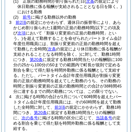
(1)
正規の勤務時間が割り振られた日
(
次条
の規定により
休日勤務に係る報酬が支給されることとなる日を除く。)
における勤務
(2)
前号
に掲げる勤務以外の勤務
3
前2項
の規定にかかわらず、週休日の振替等により、あら
かじめ割り振られた1週間の正規の勤務時間
(以下この項及
び
次項
において「割振り変更前の正規の勤務時間」とい
う。)
を超えて勤務することを命ぜられたパートタイム会計
年度任用職員には、割振り変更前の正規の勤務時間を超え
て勤務した全時間
(
次条
の規定により休日勤務に係る報酬が
支給されることとなる時間を除く。)
に対して、勤務1時間
につき、
第20条
に規定する勤務1時間当たりの報酬額に100
分の25から100分の50までの範囲内で町長が規則で定める
割合を乗じて得た額を時間外勤務に係る報酬として支給す
る。
ただし、パートタイム会計年度任用職員が割振り変更
前の正規の勤務時間を超えてした勤務のうち、その勤務の
時間と割振り変更前の正規の勤務時間との合計が38時間45
分に達するまでの間の勤務については、この限りでない。
4
次に掲げる時間の合計が1月について60時間を超えたパー
トタイム会計年度任用職員には、その60時間を超えて勤務
した全時間に対して、
前3項
の規定にかかわらず、勤務1時
間につき、
第20条
に規定する勤務1時間当たりの報酬額
に、
次の各号
に掲げる時間の区分に応じて、
当該各号
の定
める割合を乗じて得た額を時間外勤務に係る報酬として支
給する。