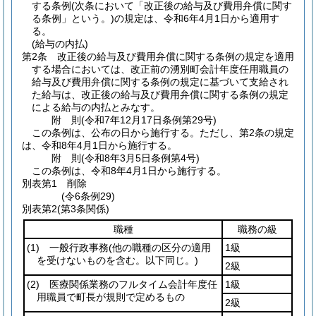
する条例
(次条において「改正後の給与及び費用弁償に関す
る条例」という。)
の規定は、令和6年4月1日から適用す
る。
(給与の内払)
第2条
改正後の給与及び費用弁償に関する条例の規定を適用
する場合においては、改正前の湧別町会計年度任用職員の
給与及び費用弁償に関する条例の規定に基づいて支給され
た給与は、改正後の給与及び費用弁償に関する条例の規定
による給与の内払とみなす。
附
則
(令和7年12月17日
条例第29号)
この条例は、公布の日から施行する。
ただし、第2条の規定
は、令和8年4月1日から施行する。
附
則
(令和8年3月5日
条例第4号)
この条例は、令和8年4月1日から施行する。
別表第1
削除
(令6条例29)
別表第2
(第3条関係)
職種
職務の級
(1)
一般行政事務
(他の職種の区分の適用
1級
を受けないものを含む。以下同じ。)
2級
(2)
医療関係業務のフルタイム会計年度任
1級
用職員で町長が規則で定めるもの
2級