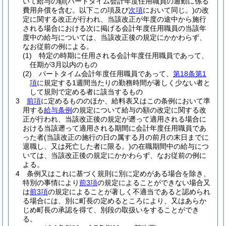
いて給与の額
(パートタイム会計年度任用職員の通勤に係る
費用弁償を含む。以下この項及び
次項
において同じ。)
の改
定に関する改正が行われ、当該改正が年度の途中から施行
される場合における次に掲げる会計年度任用職員の当該年
度中の給与については、当該改正後の規定にかかわらず、
なお従前の例による。
(1)
特定の時期に任用される会計年度任用職員であって、
任期が3月以内のもの
(2)
パートタイム会計年度任用職員であって、
第18条第1
項
に規定する1週間当たりの勤務時間が著しく少ない者と
して規則で定める者に該当するもの
3
前項
に定めるもののほか、給料表又はこの条例において準
用する
給与条例
の規定について給与の額の改定に関する改
正が行われ、当該改正後の規定が遡って適用される場合に
おける当該遡って適用される期間に会計年度任用職員であ
った者
(当該改正の施行の日の属する月の前月の末日までに
退職し、又は死亡した者に限る。)
の在職期間中の給与につ
いては、当該改正後の規定にかかわらず、なお従前の例に
よる。
4
条例又はこれに基づく規則に別に定めがある場合を除き、
特別の事情により
前3項
の規定によることができない場合又
は
前3項
の規定によることが著しく不適当であると認められ
る場合には、別に町長の定めるところにより、又はあらか
じめ町長の承認を得て、別段の取扱いをすることができ
る。