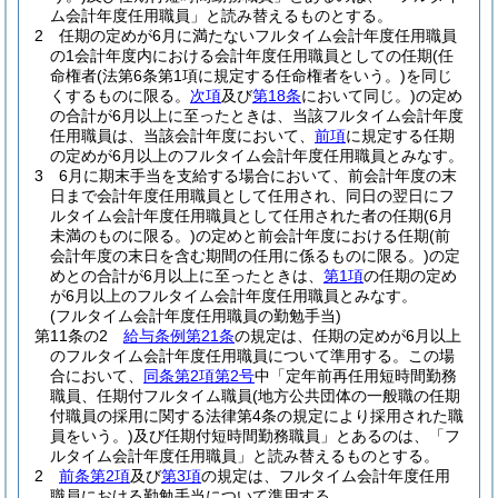
ム会計年度任用職員」と読み替えるものとする。
2
任期の定めが6月に満たないフルタイム会計年度任用職員
の1会計年度内における会計年度任用職員としての任期
(任
命権者
(法第6条第1項に規定する任命権者をいう。)
を同じ
くするものに限る。
次項
及び
第18条
において同じ。)
の定め
の合計が6月以上に至ったときは、当該フルタイム会計年度
任用職員は、当該会計年度において、
前項
に規定する任期
の定めが6月以上のフルタイム会計年度任用職員とみなす。
3
6月に期末手当を支給する場合において、前会計年度の末
日まで会計年度任用職員として任用され、同日の翌日にフ
ルタイム会計年度任用職員として任用された者の任期
(6月
未満のものに限る。)
の定めと前会計年度における任期
(前
会計年度の末日を含む期間の任用に係るものに限る。)
の定
めとの合計が6月以上に至ったときは、
第1項
の任期の定め
が6月以上のフルタイム会計年度任用職員とみなす。
(フルタイム会計年度任用職員の勤勉手当)
第11条の2
給与条例第21条
の規定は、任期の定めが6月以上
のフルタイム会計年度任用職員について準用する。
この場
合において、
同条第2項第2号
中「定年前再任用短時間勤務
職員、任期付フルタイム職員
(地方公共団体の一般職の任期
付職員の採用に関する法律第4条の規定により採用された職
員をいう。)
及び任期付短時間勤務職員」とあるのは、「フ
ルタイム会計年度任用職員」と読み替えるものとする。
2
前条第2項
及び
第3項
の規定は、フルタイム会計年度任用
職員における勤勉手当について準用する。