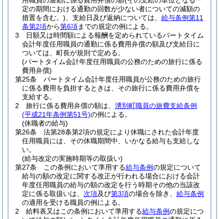
用職員の通勤に係る費用弁償の額
(その支給の単位となる一
定の期間における通勤の回数が少ない者についての減額の
措置を含む。)
、支給日及び返納については、
給与条例第11
条第2項
から
第6項
までの規定の例による。
3
日額又は時間額による報酬を定められているパートタイム
会計年度任用職員の通勤に係る費用弁償の額及び支給日に
ついては、町長が規則で定める。
(パートタイム会計年度任用職員の公務のための旅行に係る
費用弁償)
第25条
パートタイム会計年度任用職員が公務のための旅行
に係る費用を負担するときは、その旅行に係る費用弁償を
支給する。
2
旅行に係る費用弁償の額は、
湧別町職員の旅費支給条例
(平成21年条例第51号)
の例による。
(休職者の給与)
第26条
法第28条第2項の規定により休職にされた会計年度
任用職員には、その休職期間中、いかなる給与も支給しな
い。
(給与改定の実施時期等の取扱い)
第27条
この条例において準用する
給与条例
の規定について
給与の額の改定に関する改正が行われる場合における会計
年度任用職員の給与の額の改定を行う時期その他の当該改
定に係る取扱いは、
次項
及び
第3項
の場合を除き、
給与条例
の適用を受ける職員の例による。
2
給料表又はこの条例において準用する
給与条例
の規定につ