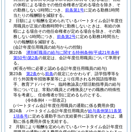
の休暇による場合その他任命権者が定める場合を除き、そ
の勤務しない1時間につき、
前条第1号
に定める勤務1時間
当たりの報酬額を減額する。
2
日額により報酬を定められているパートタイム会計年度任
用職員が正規の勤務時間中に勤務しないときは、有給の休
暇による場合その他任命権者が定める場合を除き、その勤
務しない1時間につき、
前条第2号
に定める勤務1時間当た
りの報酬額を減額する。
(会計年度任用職員の給与からの控除)
第22条
湧別町職員の給与に関する特例条例
(平成21年条例
第50号)
第2条
の規定は、会計年度任用職員について準用す
る。
(町長が特に必要と認める会計年度任用職員の給与)
第23条
第2条
から
前条
の規定にかかわらず、語学指導等を
行う外国青年招致事業等により任用される外国語指導助
手、教育アドバイザー、臨時教諭及び部活動指導員の給与
等については、常勤の職員との権衡及びその職務の特殊性
等を考慮し、任命権者が別に定めるものとする。
(令8条例4・一部改正)
(パートタイム会計年度任用職員の通勤に係る費用弁償)
第24条
パートタイム会計年度任用職員が
給与条例第11条第
1項各号
に定める通勤手当の支給要件に該当するときは、通
勤に係る費用弁償を支給する。
2
月額により報酬を定められているパートタイム会計年度任