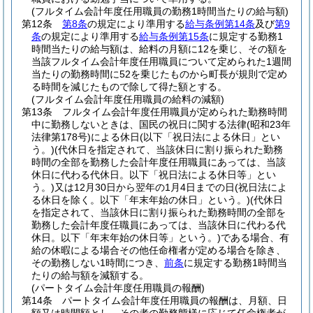
(フルタイム会計年度任用職員の勤務1時間当たりの給与額)
第12条
第8条
の規定により準用する
給与条例第14条
及び
第9
条
の規定により準用する
給与条例第15条
に規定する勤務1
時間当たりの給与額は、給料の月額に12を乗じ、その額を
当該フルタイム会計年度任用職員について定められた1週間
当たりの勤務時間に52を乗じたものから町長が規則で定め
る時間を減じたもので除して得た額とする。
(フルタイム会計年度任用職員の給料の減額)
第13条
フルタイム会計年度任用職員が定められた勤務時間
中に勤務しないときは、国民の祝日に関する法律
(昭和23年
法律第178号)
による休日
(以下「祝日法による休日」とい
う。)
(代休日を指定されて、当該休日に割り振られた勤務
時間の全部を勤務した会計年度任用職員にあっては、当該
休日に代わる代休日。以下「祝日法による休日等」とい
う。)
又は12月30日から翌年の1月4日までの日
(祝日法によ
る休日を除く。以下「年末年始の休日」という。)
(代休日
を指定されて、当該休日に割り振られた勤務時間の全部を
勤務した会計年度任職員にあっては、当該休日に代わる代
休日。以下「年末年始の休日等」という。)
である場合、有
給の休暇による場合その他任命権者が定める場合を除き、
その勤務しない1時間につき、
前条
に規定する勤務1時間当
たりの給与額を減額する。
(パートタイム会計年度任用職員の報酬)
第14条
パートタイム会計年度任用職員の報酬は、月額、日