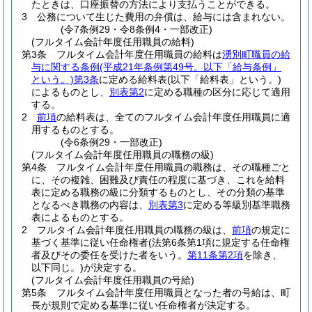
たときは、口座振替の方法により支払うことができる。
3
公務について生じた費用の弁償は、給与には含まれない。
(令7条例29・令8条例4・一部改正)
(フルタイム会計年度任用職員の給料)
第3条
フルタイム会計年度任用職員の給料は
湧別町職員の給
与に関する条例
(平成21年条例第49号。以下「給与条例」
という。)
第3条
に定める給料表
(以下「給料表」という。)
によるものとし、
別表第2
に定める職種の区分に応じて適用
する。
2
前項
の給料表は、全てのフルタイム会計年度任用職員に適
用するものとする。
(令6条例29・一部改正)
(フルタイム会計年度任用職員の職務の級)
第4条
フルタイム会計年度任用職員の職務は、その職種ごと
に、その複雑、困難及び責任の程度に基づき、これを給料
表に定める職務の級に分類するものとし、その分類の基準
となるべき職務の内容は、
別表第3
に定める等級別基準職務
表によるものとする。
2
フルタイム会計年度任用職員の職務の級は、
前項
の規定に
基づく基準に従い任命権者
(法第6条第1項に規定する任命権
者及びその委任を受けた者をいう。
第11条第2項
を除き、
以下同じ。)
が決定する。
(フルタイム会計年度任用職員の号給)
第5条
フルタイム会計年度任用職員となった者の号給は、町
長が規則で定める基準に従い任命権者が決定する。