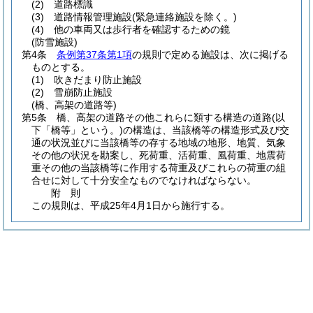
(2)
道路標識
(3)
道路情報管理施設
(緊急連絡施設を除く。)
(4)
他の車両又は歩行者を確認するための鏡
(防雪施設)
第4条
条例第37条第1項
の規則で定める施設は、次に掲げる
ものとする。
(1)
吹きだまり防止施設
(2)
雪崩防止施設
(橋、高架の道路等)
第5条
橋、高架の道路その他これらに類する構造の道路
(以
下「橋等」という。)
の構造は、当該橋等の構造形式及び交
通の状況並びに当該橋等の存する地域の地形、地質、気象
その他の状況を勘案し、死荷重、活荷重、風荷重、地震荷
重その他の当該橋等に作用する荷重及びこれらの荷重の組
合せに対して十分安全なものでなければならない。
附
則
この規則は、平成25年4月1日から施行する。