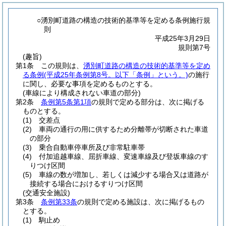
○湧別町道路の構造の技術的基準等を定める条例施行規
則
平成25年3月29日
規則第7号
(趣旨)
第1条
この規則は、
湧別町道路の構造の技術的基準等を定め
る条例
(平成25年条例第8号。以下「条例」という。)
の施行
に関し、必要な事項を定めるものとする。
(車線により構成されない車道の部分)
第2条
条例第5条第1項
の規則で定める部分は、次に掲げる
ものとする。
(1)
交差点
(2)
車両の通行の用に供するため分離帯が切断された車道
の部分
(3)
乗合自動車停車所及び非常駐車帯
(4)
付加追越車線、屈折車線、変速車線及び登坂車線のす
りつけ区間
(5)
車線の数が増加し、若しくは減少する場合又は道路が
接続する場合におけるすりつけ区間
(交通安全施設)
第3条
条例第33条
の規則で定める施設は、次に掲げるもの
とする。
(1)
駒止め