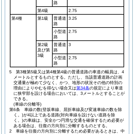
路
第4級
2.75
第4種
第1級
普通道
3.25
路
小型道
2.75
路
第2級
普通道
3
及び第
路
3級
小型道
2.75
路
5
第3種第5級又は第4種第4級の普通道路の車道の幅員は、4
メートルとするものとする。
ただし、当該普通道路の計画
交通量が極めて少なく、かつ、地形の状況その他の特別の
理由によりやむを得ない場合又は
第34条
の規定により車道
に狭窄部を設ける場合においては、3メートルとすることが
できる。
(車線の分離等)
第6条
車線の数
(登坂車線、屈折車線及び変速車線の数を除
く。)
が4以上である道路
(対向車線を設けない道路を除
く。)
の車線は、安全かつ円滑な交通を確保するため必要が
ある場合は、往復の方向別に分離するものとする。
2
車線を往復の方向別に分離するため必要があるときは、中