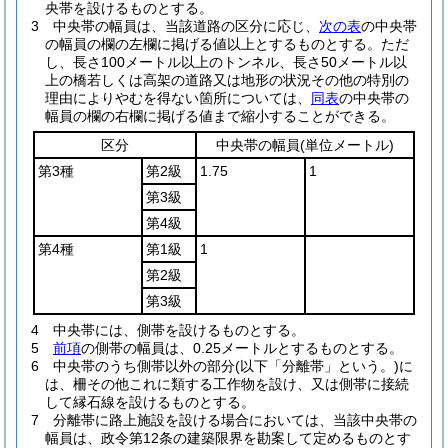
央帯を設けるものとする。
3
中央帯の幅員は、当該道路の区分に応じ、
次の表
の中央帯
の幅員の欄の左欄に掲げる値以上とするものとする。
ただ
し、長さ100メートル以上のトンネル、長さ50メートル以
上の橋若しくは高架の道路又は地形の状況その他の特別の
理由によりやむを得ない箇所については、
同表
の中央帯の
幅員の欄の右欄に掲げる値まで縮小することができる。
区分
中央帯の幅員
(単位メートル)
第3種
第2級
1.75
1
第3級
第4級
第4種
第1級
1
第2級
第3級
4
中央帯には、側帯を設けるものとする。
5
前項
の側帯の幅員は、0.25メートルとするものとする。
6
中央帯のうち側帯以外の部分
(以下「分離帯」という。)
に
は、柵その他これに類する工作物を設け、又は側帯に接続
して縁石線を設けるものとする。
7
分離帯に路上施設を設ける場合においては、当該中央帯の
幅員は、政令第12条の建築限界を勘案して定めるものとす