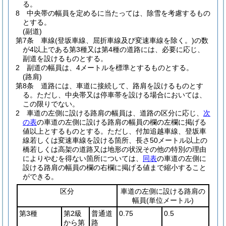
る。
8
中央帯の幅員を定めるに当たっては、除雪を考慮するもの
とする。
(副道)
第7条
車線
(登坂車線、屈折車線及び変速車線を除く。)
の数
が4以上である第3種又は第4種の道路には、必要に応じ、
副道を設けるものとする。
2
副道の幅員は、4メートルを標準とするものとする。
(路肩)
第8条
道路には、車道に接続して、路肩を設けるものとす
る。
ただし、中央帯又は停車帯を設ける場合においては、
この限りでない。
2
車道の左側に設ける路肩の幅員は、道路の区分に応じ、
次
の表
の車道の左側に設ける路肩の幅員の欄の左欄に掲げる
値以上とするものとする。
ただし、付加追越車線、登坂車
線若しくは変速車線を設ける箇所、長さ50メートル以上の
橋若しくは高架の道路又は地形の状況その他の特別の理由
によりやむを得ない箇所については、
同表
の車道の左側に
設ける路肩の幅員の欄の右欄に掲げる値まで縮小すること
ができる。
区分
車道の左側に設ける路肩の
幅員
(単位メートル)
第3種
第2級
普通道
0.75
0.5
から第
路