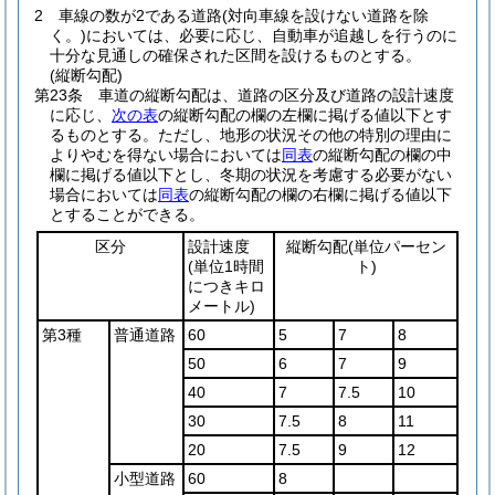
2
車線の数が2である道路
(対向車線を設けない道路を除
く。)
においては、必要に応じ、自動車が追越しを行うのに
十分な見通しの確保された区間を設けるものとする。
(縦断勾配)
第23条
車道の縦断勾配は、道路の区分及び道路の設計速度
に応じ、
次の表
の縦断勾配の欄の左欄に掲げる値以下とす
るものとする。
ただし、地形の状況その他の特別の理由に
よりやむを得ない場合においては
同表
の縦断勾配の欄の中
欄に掲げる値以下とし、冬期の状況を考慮する必要がない
場合においては
同表
の縦断勾配の欄の右欄に掲げる値以下
とすることができる。
区分
設計速度
縦断勾配
(単位パーセン
(単位1時間
ト)
につきキロ
メートル)
第3種
普通道路
60
5
7
8
50
6
7
9
40
7
7.5
10
30
7.5
8
11
20
7.5
9
12
小型道路
60
8