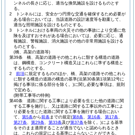
ンネルの長さに応じ、適当な換気施設を設けるものとす
る。
2
トンネルには、安全かつ円滑な交通を確保するため必要が
ある場合においては、当該道路の設計速度等を勘案して、
適当な照明施設を設けるものとする。
3
トンネルにおける車両の火災その他の事故により交通に危
険を及ぼすおそれがある場合においては、必要に応じ、通
報施設、警報施設、消火施設その他の非常用施設を設ける
ものとする。
(橋、高架の道路等)
第39条
橋、高架の道路その他これらに類する構造の道路
は、鋼構造、コンクリート構造又はこれらに準ずる構造と
するものとする。
2
前項
に規定するもののほか、橋、高架の道路その他これら
に類する構造の道路の構造の基準
(法第30条第1項第12号に
掲げる事項に係る部分を除く。)
に関し必要な事項は、規則
で定める。
(附帯工事等の特例)
第40条
道路に関する工事により必要を生じた他の道路に関
する工事を施行し、又は道路に関する工事以外の工事によ
り必要を生じた道路に関する工事を施行する場合におい
て、
第5条
から
前条
までの規定
(
第8条
、
第16条
、
第17条
、
第27条
、
第29条
、
第33条
及び
第37条
を除く。)
による基準
をそのまま適用することが適当でないと認められるとき
は、これらの規定による基準によらないことができる。