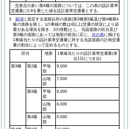
交差点の多い第4種の道路については、この表の設計基準
交通量に0.8を乗じた値を設計基準交通量とする。
3
前項
に規定する道路以外の道路
(第3種第5級及び第4種第4
級の道路を除く。)
の車線の数は4以上
(交通の状況により必
要がある場合を除き、2の倍数)
とし、当該道路の区分及び
第3種の道路にあっては地形の状況に応じ、
次の表
に掲げる
1車線当たりの設計基準交通量に対する当該道路の計画交通
量の割合によって定めるものとする。
区分
地形
1車線当たりの設計基準交通量
(単
位1日につき台)
第3種
第2級
平地
9,000
部
山地
7,000
部
第3級
平地
8,000
部
山地
6,000
部
第4級
山地
5,000
部