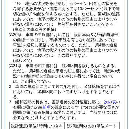
半径、地形の状況等を勘案し、6パーセント
(冬期の状況を
考慮する必要がない道路にあっては10パーセント)
以下で適
切な値の片勾配を付するものとする。
ただし、第4種の道路
にあっては、地形の状況その他の特別の理由によりやむを
得ない場合においては、片勾配を付さないことができる。
(曲線部の車線等の拡幅)
第20条
車道の曲線部においては、設計車両及び当該曲線部
の曲線半径に応じ、車線
(車線を有しない道路にあっては、
車道)
を適切に拡幅するものとする。
ただし、第4種の道路
にあっては、地形の状況その他の特別の理由によりやむを
得ない場合においては、この限りでない。
(緩和区間)
第21条
車道の屈曲部には、緩和区間を設けるものとする。
ただし、第4種の道路の車道の屈曲部にあっては、地形の状
況その他の特別の理由によりやむを得ない場合において
は、この限りでない。
2
車道の曲線部において片勾配を付し、又は拡幅をする場合
においては、緩和区間においてすりつけをするものとす
る。
3
緩和区間の長さは、当該道路の設計速度に応じ、
次の表
の
右欄に掲げる値
(
前項
の規定によるすりつけに必要な長さが
同欄に掲げる値を超える場合においては、当該すりつけに
必要な長さ)
以上とするものとする。
設計速度
(単位1時間につきキ
緩和区間の長さ
(単位メート