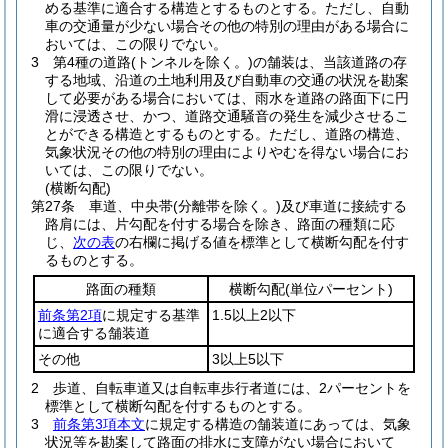
める基準に適合する構造とするものとする。
ただし、自動
車の交通量が少ない場合その他の特別の理由がある場合に
おいては、この限りでない。
3
第4種の道路
(トンネルを除く。)
の舗装は、当該道路の存
する地域、沿道の土地利用及び自動車の交通の状況を勘案
して必要がある場合においては、雨水を道路の路面下に円
滑に浸透させ、かつ、道路交通騒音の発生を減少させるこ
とができる構造とするものとする。
ただし、道路の構造、
気象状況その他の特別の理由によりやむを得ない場合にお
いては、この限りでない。
(横断勾配)
第27条
車道、中央帯
(分離帯を除く。)
及び車道に接続する
路肩には、片勾配を付する場合を除き、路面の種類に応
じ、
次の表
の右欄に掲げる値を標準として横断勾配を付す
るものとする。
路面の種類
横断勾配
(単位パーセント)
前条第2項
に規定する基準
1.5以上2以下
に適合する舗装道
その他
3以上5以下
2
歩道、自転車道又は自転車歩行者道には、2パーセントを
標準として横断勾配を付するものとする。
3
前条第3項本文
に規定する構造の舗装道にあっては、気象
状況等を勘案して路面の排水に支障がない場合において