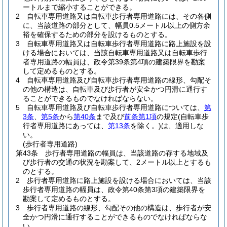
ートルまで縮小することができる。
2
自転車専用道路又は自転車歩行者専用道路には、その各側
に、当該道路の部分として、幅員0.5メートル以上の側方余
裕を確保するための部分を設けるものとする。
3
自転車専用道路又は自転車歩行者専用道路に路上施設を設
ける場合においては、当該自転車専用道路又は自転車歩行
者専用道路の幅員は、政令第39条第4項の建築限界を勘案
して定めるものとする。
4
自転車専用道路及び自転車歩行者専用道路の線形、勾配そ
の他の構造は、自転車及び歩行者が安全かつ円滑に通行す
ることができるものでなければならない。
5
自転車専用道路及び自転車歩行者専用道路については、
第
3条
、
第5条
から
第40条
まで及び
前条第1項
の規定
(自転車歩
行者専用道路にあっては、
第13条
を除く。)
は、適用しな
い。
(歩行者専用道路)
第43条
歩行者専用道路の幅員は、当該道路の存する地域及
び歩行者の交通の状況を勘案して、2メートル以上とするも
のとする。
2
歩行者専用道路に路上施設を設ける場合においては、当該
歩行者専用道路の幅員は、政令第40条第3項の建築限界を
勘案して定めるものとする。
3
歩行者専用道路の線形、勾配その他の構造は、歩行者が安
全かつ円滑に通行することができるものでなければならな
い。