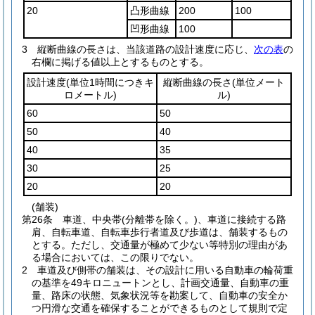
20
凸形曲線
200
100
凹形曲線
100
3
縦断曲線の長さは、当該道路の設計速度に応じ、
次の表
の
右欄に掲げる値以上とするものとする。
設計速度
(単位1時間につきキ
縦断曲線の長さ
(単位メート
ロメートル)
ル)
60
50
50
40
40
35
30
25
20
20
(舗装)
第26条
車道、中央帯
(分離帯を除く。)
、車道に接続する路
肩、自転車道、自転車歩行者道及び歩道は、舗装するもの
とする。
ただし、交通量が極めて少ない等特別の理由があ
る場合においては、この限りでない。
2
車道及び側帯の舗装は、その設計に用いる自動車の輪荷重
の基準を49キロニュートンとし、計画交通量、自動車の重
量、路床の状態、気象状況等を勘案して、自動車の安全か
つ円滑な交通を確保することができるものとして規則で定