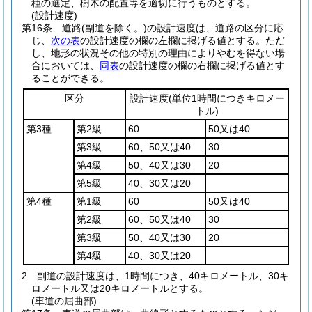
種の選定、樹木の配置等を適切に行うものとする。
(設計速度)
第16条
道路
(副道を除く。)
の設計速度は、道路の区分に応
じ、
次の表
の設計速度の欄の左欄に掲げる値とする。
ただ
し、地形の状況その他の特別の理由によりやむを得ない場
合においては、
同表
の設計速度の欄の右欄に掲げる値とす
ることができる。
区分
設計速度
(単位1時間につきキロメー
トル)
第3種
第2級
60
50又は40
第3級
60、50又は40
30
第4級
50、40又は30
20
第5級
40、30又は20
第4種
第1級
60
50又は40
第2級
60、50又は40
30
第3級
50、40又は30
20
第4級
40、30又は20
2
副道の設計速度は、1時間につき、40キロメートル、30キ
ロメートル又は20キロメートルとする。
(車道の屈曲部)