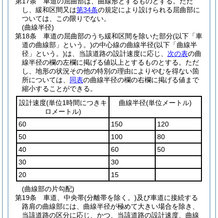
第17条
車道の屈曲部は、曲線形とするものとする。
ただ
し、緩和区間又は
第34条
の規定により設けられる屈曲部に
ついては、この限りでない。
(曲線半径)
第18条
車道の屈曲部のうち緩和区間を除いた部分
(以下「車
道の曲線部」という。)
の中心線の曲線半径
(以下「曲線半
径」という。)
は、当該道路の設計速度に応じ、
次の表
の曲
線半径の欄の左欄に掲げる値以上とするものとする。
ただ
し、地形の状況その他の特別の理由によりやむを得ない箇
所については、
同表
の曲線半径の欄の右欄に掲げる値まで
縮小することができる。
設計速度
(単位1時間につきキ
曲線半径
(単位メートル)
ロメートル)
60
150
120
50
100
80
40
60
50
30
30
20
15
(曲線部の片勾配)
第19条
車道、中央帯
(分離帯を除く。)
及び車道に接続する
路肩の曲線部には、曲線半径が極めて大きい場合を除き、
当該道路の区分に応じ、かつ、当該道路の設計速度、曲線