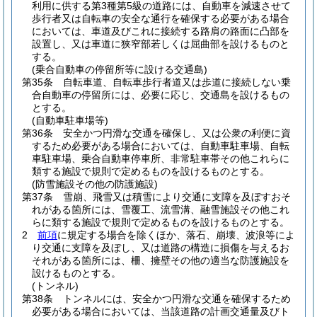
利用に供する第3種第5級の道路には、自動車を減速させて
歩行者又は自転車の安全な通行を確保する必要がある場合
においては、車道及びこれに接続する路肩の路面に凸部を
設置し、又は車道に狭窄部若しくは屈曲部を設けるものと
する。
(乗合自動車の停留所等に設ける交通島)
第35条
自転車道、自転車歩行者道又は歩道に接続しない乗
合自動車の停留所には、必要に応じ、交通島を設けるもの
とする。
(自動車駐車場等)
第36条
安全かつ円滑な交通を確保し、又は公衆の利便に資
するため必要がある場合においては、自動車駐車場、自転
車駐車場、乗合自動車停車所、非常駐車帯その他これらに
類する施設で規則で定めるものを設けるものとする。
(防雪施設その他の防護施設)
第37条
雪崩、飛雪又は積雪により交通に支障を及ぼすおそ
れがある箇所には、雪覆工、流雪溝、融雪施設その他これ
らに類する施設で規則で定めるものを設けるものとする。
2
前項
に規定する場合を除くほか、落石、崩壊、波浪等によ
り交通に支障を及ぼし、又は道路の構造に損傷を与えるお
それがある箇所には、柵、擁壁その他の適当な防護施設を
設けるものとする。
(トンネル)
第38条
トンネルには、安全かつ円滑な交通を確保するため
必要がある場合においては、当該道路の計画交通量及びト