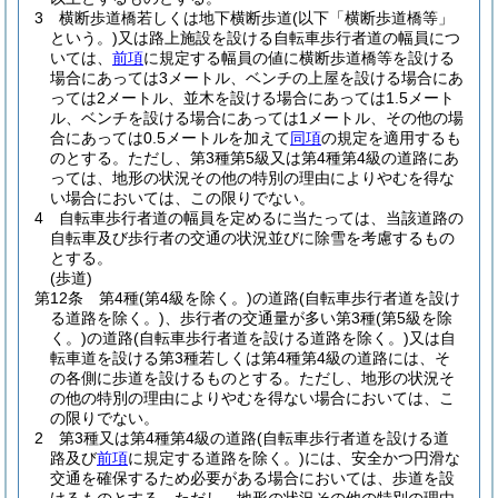
3
横断歩道橋若しくは地下横断歩道
(以下「横断歩道橋等」
という。)
又は路上施設を設ける自転車歩行者道の幅員につ
いては、
前項
に規定する幅員の値に横断歩道橋等を設ける
場合にあっては3メートル、ベンチの上屋を設ける場合にあ
っては2メートル、並木を設ける場合にあっては1.5メート
ル、ベンチを設ける場合にあっては1メートル、その他の場
合にあっては0.5メートルを加えて
同項
の規定を適用するも
のとする。
ただし、第3種第5級又は第4種第4級の道路にあ
っては、地形の状況その他の特別の理由によりやむを得な
い場合においては、この限りでない。
4
自転車歩行者道の幅員を定めるに当たっては、当該道路の
自転車及び歩行者の交通の状況並びに除雪を考慮するもの
とする。
(歩道)
第12条
第4種
(第4級を除く。)
の道路
(自転車歩行者道を設け
る道路を除く。)
、歩行者の交通量が多い第3種
(第5級を除
く。)
の道路
(自転車歩行者道を設ける道路を除く。)
又は自
転車道を設ける第3種若しくは第4種第4級の道路には、そ
の各側に歩道を設けるものとする。
ただし、地形の状況そ
の他の特別の理由によりやむを得ない場合においては、こ
の限りでない。
2
第3種又は第4種第4級の道路
(自転車歩行者道を設ける道
路及び
前項
に規定する道路を除く。)
には、安全かつ円滑な
交通を確保するため必要がある場合においては、歩道を設