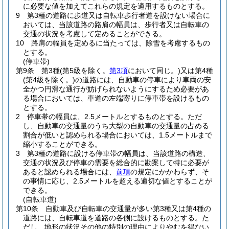
に必要な値を加えてこれらの規定を適用するものとする。
9
第3種の道路に歩道又は自転車歩行者道を設けない場合に
おいては、当該道路の路肩の幅員は、歩行者又は自転車の
交通の状況を考慮して定めることができる。
10
路肩の幅員を定めるに当たっては、除雪を考慮するもの
とする。
(停車帯)
第9条
第3種
(第5級を除く。
第3項
において同じ。)
又は第4種
(第4級を除く。)
の道路には、自動車の停車により車両の安
全かつ円滑な通行が妨げられないようにするため必要があ
る場合においては、車道の左端寄りに停車帯を設けるもの
とする。
2
停車帯の幅員は、2.5メートルとするものとする。
ただ
し、自動車の交通量のうち大型の自動車の交通量の占める
割合が低いと認められる場合においては、1.5メートルまで
縮小することができる。
3
第3種の道路に設ける停車帯の幅員は、当該道路の構造、
交通の状況及び停車の需要を総合的に勘案して特に必要が
あると認められる場合には、
前項
の規定にかかわらず、そ
の事情に応じ、2.5メートルを超える適切な値とすることが
できる。
(自転車道)
第10条
自動車及び自転車の交通量が多い第3種又は第4種の
道路には、自転車道を道路の各側に設けるものとする。
た
だし、地形の状況その他の特別の理由によりやむを得ない