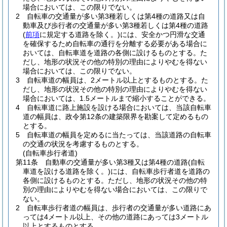
場合においては、この限りでない。
2
自転車の交通量が多い第3種若しくは第4種の道路又は自
動車及び歩行者の交通量が多い第3種若しくは第4種の道路
(
前項
に規定する道路を除く。)
には、安全かつ円滑な交通
を確保するため自転車の通行を分離する必要がある場合に
おいては、自転車道を道路の各側に設けるものとする。
た
だし、地形の状況その他の特別の理由によりやむを得ない
場合においては、この限りでない。
3
自転車道の幅員は、2メートル以上とするものとする。
た
だし、地形の状況その他の特別の理由によりやむを得ない
場合においては、1.5メートルまで縮小することができる。
4
自転車道に路上施設を設ける場合においては、当該自転車
道の幅員は、政令第12条の建築限界を勘案して定めるもの
とする。
5
自転車道の幅員を定めるに当たっては、当該道路の自転車
の交通の状況を考慮するものとする。
(自転車歩行者道)
第11条
自動車の交通量が多い第3種又は第4種の道路
(自転
車道を設ける道路を除く。)
には、自転車歩行者道を道路の
各側に設けるものとする。
ただし、地形の状況その他の特
別の理由によりやむを得ない場合においては、この限りで
ない。
2
自転車歩行者道の幅員は、歩行者の交通量が多い道路にあ
っては4メートル以上、その他の道路にあっては3メートル
以上とするものとする。