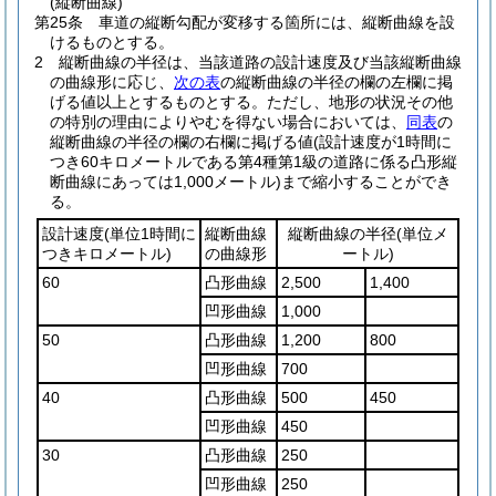
(縦断曲線)
第25条
車道の縦断勾配が変移する箇所には、縦断曲線を設
けるものとする。
2
縦断曲線の半径は、当該道路の設計速度及び当該縦断曲線
の曲線形に応じ、
次の表
の縦断曲線の半径の欄の左欄に掲
げる値以上とするものとする。
ただし、地形の状況その他
の特別の理由によりやむを得ない場合においては、
同表
の
縦断曲線の半径の欄の右欄に掲げる値
(設計速度が1時間に
つき60キロメートルである第4種第1級の道路に係る凸形縦
断曲線にあっては1,000メートル)
まで縮小することができ
る。
設計速度
(単位1時間に
縦断曲線
縦断曲線の半径
(単位メ
つきキロメートル)
の曲線形
ートル)
60
凸形曲線
2,500
1,400
凹形曲線
1,000
50
凸形曲線
1,200
800
凹形曲線
700
40
凸形曲線
500
450
凹形曲線
450
30
凸形曲線
250
凹形曲線
250