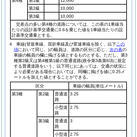
第4種
第1級
12,000
第2級
10,000
第3級
10,000
交差点の多い第4種の道路については、この表の1車線当
たりの設計基準交通量に0.6を乗じた値を1車線当たりの設
計基準交通量とする。
4
車線
(登坂車線、屈折車線及び変速車線を除く。以下
この
項
において同じ。)
の幅員は、道路の区分に応じ、
次の表
の
車線の幅員の欄に掲げる値とするものとする。
ただし、第3
種第2級又は第4種第1級の普通道路
(政令第3条第6項に規定
する普通道路をいう。以下同じ)
にあっては、交通の状況に
より必要がある場合においては、同欄に掲げる値に0.25メ
ートルを加えた値とすることができる。
区分
車線の幅員
(単位メートル)
第3種
第2級
普通道
3.25
路
小型道
2.75
路
第3級
普通道
3
路
小型道
2.75