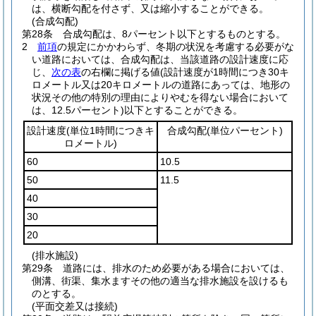
は、横断勾配を付さず、又は縮小することができる。
(合成勾配)
第28条
合成勾配は、8パーセント以下とするものとする。
2
前項
の規定にかかわらず、冬期の状況を考慮する必要がな
い道路においては、合成勾配は、当該道路の設計速度に応
じ、
次の表
の右欄に掲げる値
(設計速度が1時間につき30キ
ロメートル又は20キロメートルの道路にあっては、地形の
状況その他の特別の理由によりやむを得ない場合において
は、12.5パーセント)
以下とすることができる。
設計速度
(単位1時間につきキ
合成勾配
(単位パーセント)
ロメートル)
60
10.5
50
11.5
40
30
20
(排水施設)
第29条
道路には、排水のため必要がある場合においては、
側溝、街渠、集水ますその他の適当な排水施設を設けるも
のとする。
(平面交差又は接続)