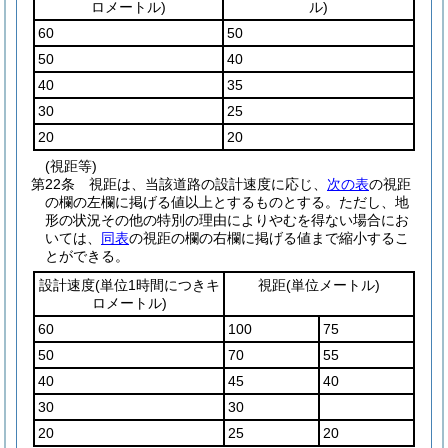
ロメートル)
ル)
60
50
50
40
40
35
30
25
20
20
(視距等)
第22条
視距は、当該道路の設計速度に応じ、
次の表
の視距
の欄の左欄に掲げる値以上とするものとする。
ただし、地
形の状況その他の特別の理由によりやむを得ない場合にお
いては、
同表
の視距の欄の右欄に掲げる値まで縮小するこ
とができる。
設計速度
(単位1時間につきキ
視距
(単位メートル)
ロメートル)
60
100
75
50
70
55
40
45
40
30
30
20
25
20