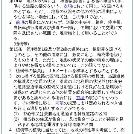
第14条
道路の外縁には、堆雪幅
(除雪による雪の堆雪の用に
供する道路の部分をいう。
次項
において同じ。)
を設けるも
のとする。
ただし、地形の状況その他の特別の理由により
やむを得ない場合においては、この限りでない。
2
前項
の規定にかかわらず、道路の中央帯、路肩、停車帯、
自転車歩行者道及び歩道の一部は、冬期において交通に支
障を及ぼさない範囲で、堆雪幅として用いることができ
る。
(植樹帯)
第15条
第4種第1級及び第2級の道路には、植樹帯を設ける
ものとし、その他の道路には、必要に応じ、植樹帯を設け
るものとする。
ただし、地形の状況その他の特別の理由に
よりやむを得ない場合においては、この限りでない。
2
植樹帯の幅員は、1.5メートルを標準とするものとする。
3
次に掲げる道路の区間に設ける植樹帯の幅員は、当該道路
の構造及び交通の状況、沿道の土地利用の状況並びに良好
な道路交通環境の整備又は沿道における良好な生活環境の
確保のため講じられる他の措置を総合的に勘案して特に必
要があると認められる場合には、
前項
の規定にかかわら
ず、その事情に応じ、
同項
の規定により定められるべき値
を超える適切な値とすることができる。
(1)
都心部又は景勝地を通過する幹線道路の区間
(2)
相当数の住居が集合し、又は集合することが確実と見
込まれる地域を通過する幹線道路の区間
4
植樹帯の植栽に当たっては、地域の特性等を考慮して、樹