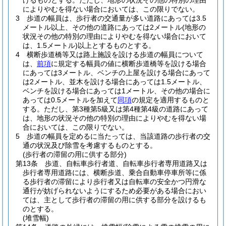
けるものとする。
ただし、地形の状況その他の特別の理由
によりやむを得ない場合においては、この限りでない。
3
歩道の幅員は、歩行者の交通量が多い道路にあっては3.5
メートル以上、その他の道路にあっては2メートル
(地形の
状況その他の特別の理由によりやむを得ない場合において
は、1.5メートル)
以上とするものとする。
4
横断歩道橋等又は路上施設を設ける歩道の幅員について
は、
前項
に規定する幅員の値に横断歩道橋等を設ける場合
にあっては3メートル、ベンチの上屋を設ける場合にあって
は2メートル、並木を設ける場合にあっては1.5メートル、
ベンチを設ける場合にあっては1メートル、その他の場合に
あっては0.5メートルを加えて
同項
の規定を適用するものと
する。
ただし、第3種第5級又は第4種第4級の道路にあって
は、地形の状況その他の特別の理由によりやむを得ない場
合においては、この限りでない。
5
歩道の幅員を定めるに当たっては、当該道路の歩行者の交
通の状況及び除雪を考慮するものとする。
(歩行者の滞留の用に供する部分)
第13条
歩道、自転車歩行者道、自転車歩行者専用道路又は
歩行者専用道路には、横断歩道、乗合自動車停車所等に係
る歩行者の滞留により歩行者又は自転車の安全かつ円滑な
通行が妨げられないようにするため必要がある場合におい
ては、主として歩行者の滞留の用に供する部分を設けるも
のとする。
(堆雪幅)