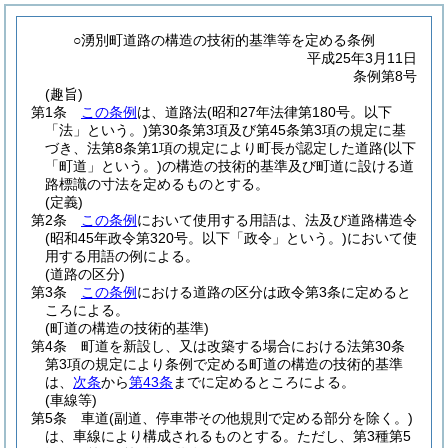
○湧別町道路の構造の技術的基準等を定める条例
平成25年3月11日
条例第8号
(趣旨)
第1条
この条例
は、道路法
(昭和27年法律第180号。以下
「法」という。)
第30条第3項及び第45条第3項の規定に基
づき、法第8条第1項の規定により町長が認定した道路
(以下
「町道」という。)
の構造の技術的基準及び町道に設ける道
路標識の寸法を定めるものとする。
(定義)
第2条
この条例
において使用する用語は、法及び道路構造令
(昭和45年政令第320号。以下「政令」という。)
において使
用する用語の例による。
(道路の区分)
第3条
この条例
における道路の区分は政令第3条に定めると
ころによる。
(町道の構造の技術的基準)
第4条
町道を新設し、又は改築する場合における法第30条
第3項の規定により条例で定める町道の構造の技術的基準
は、
次条
から
第43条
までに定めるところによる。
(車線等)
第5条
車道
(副道、停車帯その他規則で定める部分を除く。)
は、車線により構成されるものとする。
ただし、第3種第5