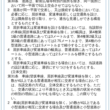
第30条
道路は、駅前広場等特別の箇所を除き、同一箇所に
おいて同一平面で5以上交会させてはならない。
2
道路が同一平面で交差し、又は接続する場合においては、
必要に応じ、屈折車線、変速車線若しくは交通島を設け、
又は隅角部を切り取り、かつ、適当な見通しができる構造
とするものとする。
3
屈折車線又は変速車線を設ける場合においては、当該部分
の車線
(屈折車線及び変速車線を除く。)
の幅員は、第4種第
1級の普通道路にあっては3メートルまで、第4種第2級又は
第3級の普通道路にあっては2.75メートルまで、第4種の小
型道路にあっては2.5メートルまで縮小することができる。
4
屈折車線及び変速車線の幅員は、普通道路にあっては3メ
ートル、小型道路にあっては2.5メートルを標準とするもの
とする。
5
屈折車線又は変速車線を設ける場合においては、当該道路
の設計速度に応じ、適切にすりつけをするものとする。
(立体交差)
第31条
車線
(登坂車線、屈折車線及び変速車線を除く。)
の
数が4以上である普通道路が相互に交差する場合において
は、当該交差の方式は、立体交差とするものとする。
ただ
し、交通の状況により不適当なとき又は地形の状況その他
の特別の理由によりやむを得ないときは、この限りでな
い。
2
車線
(屈折車線及び変速車線を除く。)
の数が4以上である
小型道路が相互に交差する場合及び普通道路と小型道路が