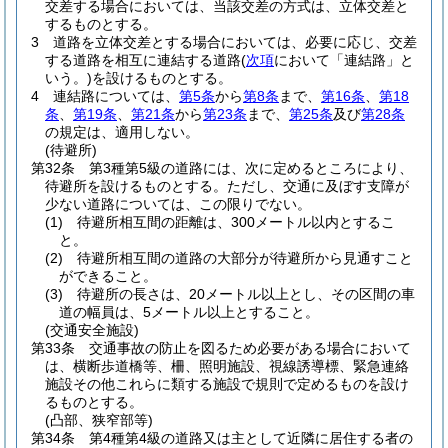
交差する場合においては、当該交差の方式は、立体交差と
するものとする。
3
道路を立体交差とする場合においては、必要に応じ、交差
する道路を相互に連結する道路
(
次項
において「連結路」と
いう。)
を設けるものとする。
4
連結路については、
第5条
から
第8条
まで、
第16条
、
第18
条
、
第19条
、
第21条
から
第23条
まで、
第25条
及び
第28条
の規定は、適用しない。
(待避所)
第32条
第3種第5級の道路には、次に定めるところにより、
待避所を設けるものとする。
ただし、交通に及ぼす支障が
少ない道路については、この限りでない。
(1)
待避所相互間の距離は、300メートル以内とするこ
と。
(2)
待避所相互間の道路の大部分が待避所から見通すこと
ができること。
(3)
待避所の長さは、20メートル以上とし、その区間の車
道の幅員は、5メートル以上とすること。
(交通安全施設)
第33条
交通事故の防止を図るため必要がある場合において
は、横断歩道橋等、柵、照明施設、視線誘導標、緊急連絡
施設その他これらに類する施設で規則で定めるものを設け
るものとする。
(凸部、狭窄部等)
第34条
第4種第4級の道路又は主として近隣に居住する者の