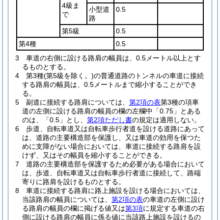
4級ま
小型道
0.5
で
路
第5級
0.5
第4種
0.5
3
車道の右側に設ける路肩の幅員は、0.5メートル以上とす
るものとする。
4
第3種
(第5級を除く。)
の普通道路のトンネルの車道に接続
する路肩の幅員は、0.5メートルまで縮小することができ
る。
5
副道に接続する路肩については、
第2項の表
第3種の項車
道の左側に設ける路肩の幅員の欄の左欄中「0.75」とある
のは、「0.5」とし、
第2項ただし書
の規定は適用しない。
6
歩道、自転車道又は自転車歩行者道を設ける道路にあって
は、道路の主要構造部を保護し、又は車道の効用を保つた
めに支障がない場合においては、車道に接続する路肩を設
けず、又はその幅員を縮小することができる。
7
道路の主要構造部を保護するため必要がある場合において
は、歩道、自転車道又は自転車歩行者道に接続して、路端
寄りに路肩を設けるものとする。
8
車道に接続する路肩に路上施設を設ける場合においては、
当該路肩の幅員については、
第2項の表
の車道の左側に設け
る路肩の幅員の欄に掲げる値又は
第3項
に規定する車道の右
側に設ける路肩の幅員に係る値に当該路上施設を設けるの