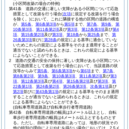
(小区間改築の場合の特例)
第41条
道路の交通に著しい支障がある小区間について応急
措置として改築を行う場合
(
次項
に規定する改築を行う場合
を除く。)
において、これに隣接する他の区間の道路の構造
が、
第5条
、
第6条第3項
から
第5項
まで、
第7条
、
第9条
、
第
10条第3項
、
第11条第2項
及び
第3項
、
第12条第3項
及び
第4
項
、
第15条第2項
及び
第3項
、
第18条
から
第25条
まで、
第
26条第3項
並びに
第28条
の規定による基準に適合していな
いためこれらの規定による基準をそのまま適用することが
適当でないと認められるときは、これらの規定による基準
によらないことができる。
2
道路の交通の安全の保持に著しい支障がある小区間につい
て応急措置として改築を行う場合において、当該道路の状
況等からみて
第5条
、
第6条第3項
から
第6項
まで、
第7条
、
第8条第2項
、
第9条
、
第10条第3項
、
第11条第2項
及び
第3
項
、
第12条第3項
及び
第4項
、
第15条第2項
及び
第3項
、
第
22条第1項
、
第24条第2項
、
第26条第3項
、
次条第1項
及び
第2項
並びに
第43条第1項
の規定による基準をそのまま適用
することが適当でないと認められるときは、これらの規定
による基準によらないことができる。
(自転車専用道路及び自転車歩行者専用道路)
第42条
自転車専用道路の幅員は3メートル以上とし、自転
車歩行者専用道路の幅員は4メートル以上とするものとす
る。
ただし、自転車専用道路にあっては、地形の状況その
他の特別の理由によりやむを得ない場合においては、2.5メ