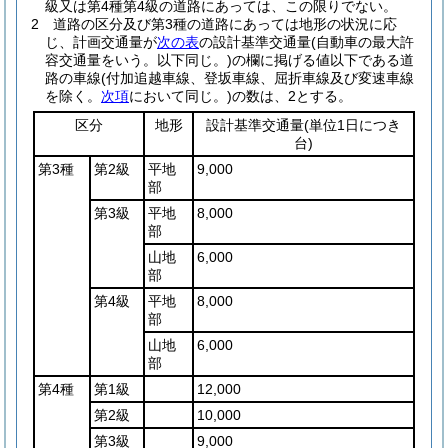
級又は第4種第4級の道路にあっては、この限りでない。
2
道路の区分及び第3種の道路にあっては地形の状況に応
じ、計画交通量が
次の表
の設計基準交通量
(自動車の最大許
容交通量をいう。以下同じ。)
の欄に掲げる値以下である道
路の車線
(付加追越車線、登坂車線、屈折車線及び変速車線
を除く。
次項
において同じ。)
の数は、2とする。
区分
地形
設計基準交通量
(単位1日につき
台)
第3種
第2級
平地
9,000
部
第3級
平地
8,000
部
山地
6,000
部
第4級
平地
8,000
部
山地
6,000
部
第4種
第1級
12,000
第2級
10,000
第3級
9,000