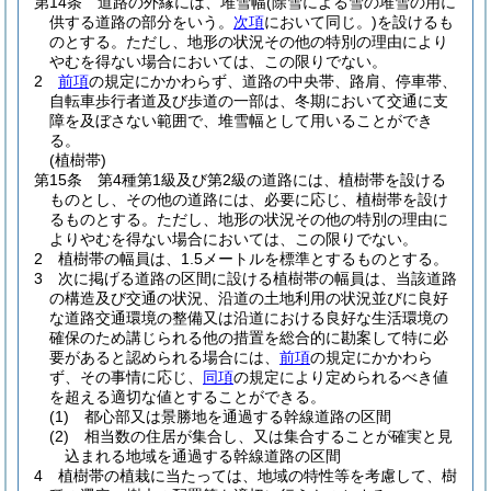
第14条
道路の外縁には、堆雪幅
(除雪による雪の堆雪の用に
供する道路の部分をいう。
次項
において同じ。)
を設けるも
のとする。
ただし、地形の状況その他の特別の理由により
やむを得ない場合においては、この限りでない。
2
前項
の規定にかかわらず、道路の中央帯、路肩、停車帯、
自転車歩行者道及び歩道の一部は、冬期において交通に支
障を及ぼさない範囲で、堆雪幅として用いることができ
る。
(植樹帯)
第15条
第4種第1級及び第2級の道路には、植樹帯を設ける
ものとし、その他の道路には、必要に応じ、植樹帯を設け
るものとする。
ただし、地形の状況その他の特別の理由に
よりやむを得ない場合においては、この限りでない。
2
植樹帯の幅員は、1.5メートルを標準とするものとする。
3
次に掲げる道路の区間に設ける植樹帯の幅員は、当該道路
の構造及び交通の状況、沿道の土地利用の状況並びに良好
な道路交通環境の整備又は沿道における良好な生活環境の
確保のため講じられる他の措置を総合的に勘案して特に必
要があると認められる場合には、
前項
の規定にかかわら
ず、その事情に応じ、
同項
の規定により定められるべき値
を超える適切な値とすることができる。
(1)
都心部又は景勝地を通過する幹線道路の区間
(2)
相当数の住居が集合し、又は集合することが確実と見
込まれる地域を通過する幹線道路の区間
4
植樹帯の植栽に当たっては、地域の特性等を考慮して、樹