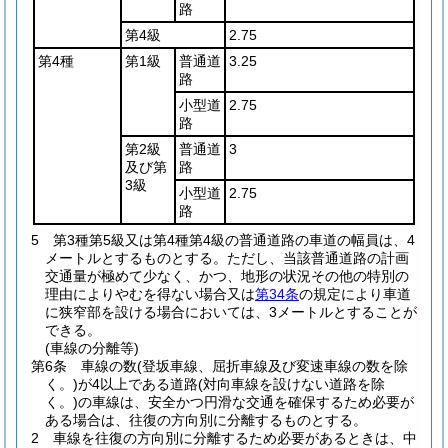
路
第4級
2.75
第4種
第1級
普通道
3.25
路
小型道
2.75
路
第2級
普通道
3
及び第
路
3級
小型道
2.75
路
5
第3種第5級又は第4種第4級の普通道路の車道の幅員は、4
メートルとするものとする。
ただし、当該普通道路の計画
交通量が極めて少なく、かつ、地形の状況その他の特別の
理由によりやむを得ない場合又は
第34条
の規定により車道
に狭窄部を設ける場合においては、3メートルとすることが
できる。
(車線の分離等)
第6条
車線の数
(登坂車線、屈折車線及び変速車線の数を除
く。)
が4以上である道路
(対向車線を設けない道路を除
く。)
の車線は、安全かつ円滑な交通を確保するため必要が
ある場合は、往復の方向別に分離するものとする。
2
車線を往復の方向別に分離するため必要があるときは、中