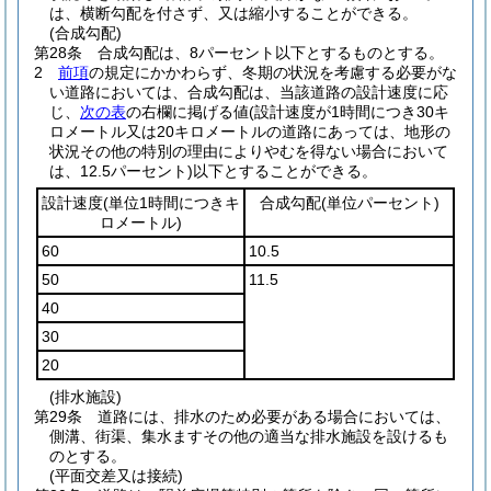
は、横断勾配を付さず、又は縮小することができる。
(合成勾配)
第28条
合成勾配は、8パーセント以下とするものとする。
2
前項
の規定にかかわらず、冬期の状況を考慮する必要がな
い道路においては、合成勾配は、当該道路の設計速度に応
じ、
次の表
の右欄に掲げる値
(設計速度が1時間につき30キ
ロメートル又は20キロメートルの道路にあっては、地形の
状況その他の特別の理由によりやむを得ない場合において
は、12.5パーセント)
以下とすることができる。
設計速度
(単位1時間につきキ
合成勾配
(単位パーセント)
ロメートル)
60
10.5
50
11.5
40
30
20
(排水施設)
第29条
道路には、排水のため必要がある場合においては、
側溝、街渠、集水ますその他の適当な排水施設を設けるも
のとする。
(平面交差又は接続)