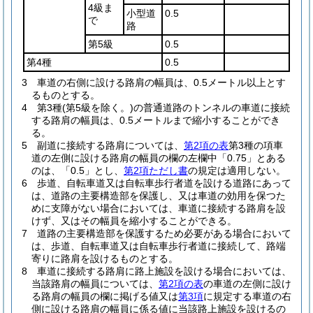
4級ま
小型道
0.5
で
路
第5級
0.5
第4種
0.5
3
車道の右側に設ける路肩の幅員は、0.5メートル以上とす
るものとする。
4
第3種
(第5級を除く。)
の普通道路のトンネルの車道に接続
する路肩の幅員は、0.5メートルまで縮小することができ
る。
5
副道に接続する路肩については、
第2項の表
第3種の項車
道の左側に設ける路肩の幅員の欄の左欄中「0.75」とある
のは、「0.5」とし、
第2項ただし書
の規定は適用しない。
6
歩道、自転車道又は自転車歩行者道を設ける道路にあって
は、道路の主要構造部を保護し、又は車道の効用を保つた
めに支障がない場合においては、車道に接続する路肩を設
けず、又はその幅員を縮小することができる。
7
道路の主要構造部を保護するため必要がある場合において
は、歩道、自転車道又は自転車歩行者道に接続して、路端
寄りに路肩を設けるものとする。
8
車道に接続する路肩に路上施設を設ける場合においては、
当該路肩の幅員については、
第2項の表
の車道の左側に設け
る路肩の幅員の欄に掲げる値又は
第3項
に規定する車道の右
側に設ける路肩の幅員に係る値に当該路上施設を設けるの