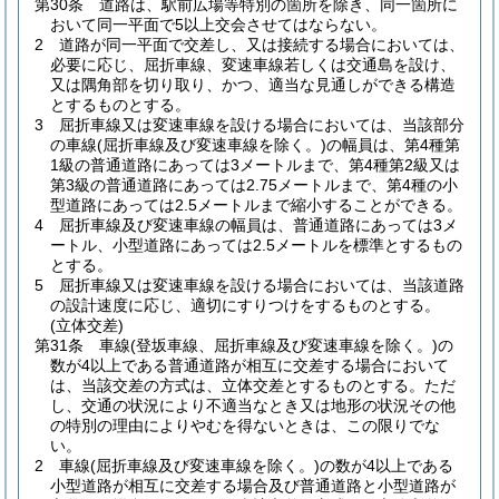
第30条
道路は、駅前広場等特別の箇所を除き、同一箇所に
おいて同一平面で5以上交会させてはならない。
2
道路が同一平面で交差し、又は接続する場合においては、
必要に応じ、屈折車線、変速車線若しくは交通島を設け、
又は隅角部を切り取り、かつ、適当な見通しができる構造
とするものとする。
3
屈折車線又は変速車線を設ける場合においては、当該部分
の車線
(屈折車線及び変速車線を除く。)
の幅員は、第4種第
1級の普通道路にあっては3メートルまで、第4種第2級又は
第3級の普通道路にあっては2.75メートルまで、第4種の小
型道路にあっては2.5メートルまで縮小することができる。
4
屈折車線及び変速車線の幅員は、普通道路にあっては3メ
ートル、小型道路にあっては2.5メートルを標準とするもの
とする。
5
屈折車線又は変速車線を設ける場合においては、当該道路
の設計速度に応じ、適切にすりつけをするものとする。
(立体交差)
第31条
車線
(登坂車線、屈折車線及び変速車線を除く。)
の
数が4以上である普通道路が相互に交差する場合において
は、当該交差の方式は、立体交差とするものとする。
ただ
し、交通の状況により不適当なとき又は地形の状況その他
の特別の理由によりやむを得ないときは、この限りでな
い。
2
車線
(屈折車線及び変速車線を除く。)
の数が4以上である
小型道路が相互に交差する場合及び普通道路と小型道路が