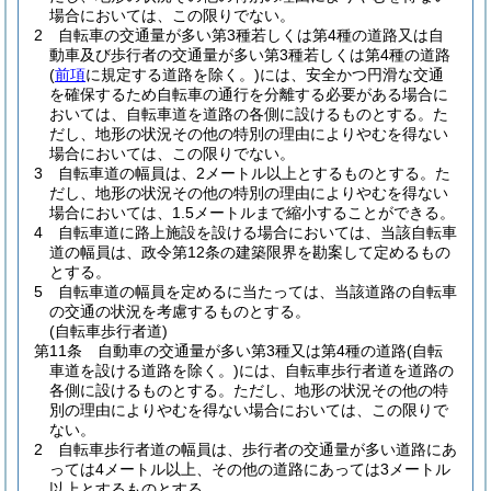
場合においては、この限りでない。
2
自転車の交通量が多い第3種若しくは第4種の道路又は自
動車及び歩行者の交通量が多い第3種若しくは第4種の道路
(
前項
に規定する道路を除く。)
には、安全かつ円滑な交通
を確保するため自転車の通行を分離する必要がある場合に
おいては、自転車道を道路の各側に設けるものとする。
た
だし、地形の状況その他の特別の理由によりやむを得ない
場合においては、この限りでない。
3
自転車道の幅員は、2メートル以上とするものとする。
た
だし、地形の状況その他の特別の理由によりやむを得ない
場合においては、1.5メートルまで縮小することができる。
4
自転車道に路上施設を設ける場合においては、当該自転車
道の幅員は、政令第12条の建築限界を勘案して定めるもの
とする。
5
自転車道の幅員を定めるに当たっては、当該道路の自転車
の交通の状況を考慮するものとする。
(自転車歩行者道)
第11条
自動車の交通量が多い第3種又は第4種の道路
(自転
車道を設ける道路を除く。)
には、自転車歩行者道を道路の
各側に設けるものとする。
ただし、地形の状況その他の特
別の理由によりやむを得ない場合においては、この限りで
ない。
2
自転車歩行者道の幅員は、歩行者の交通量が多い道路にあ
っては4メートル以上、その他の道路にあっては3メートル
以上とするものとする。