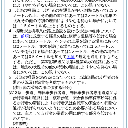
けるものとする。
ただし、地形の状況その他の特別の理由
によりやむを得ない場合においては、この限りでない。
3
歩道の幅員は、歩行者の交通量が多い道路にあっては3.5
メートル以上、その他の道路にあっては2メートル
(地形の
状況その他の特別の理由によりやむを得ない場合において
は、1.5メートル)
以上とするものとする。
4
横断歩道橋等又は路上施設を設ける歩道の幅員について
は、
前項
に規定する幅員の値に横断歩道橋等を設ける場合
にあっては3メートル、ベンチの上屋を設ける場合にあって
は2メートル、並木を設ける場合にあっては1.5メートル、
ベンチを設ける場合にあっては1メートル、その他の場合に
あっては0.5メートルを加えて
同項
の規定を適用するものと
する。
ただし、第3種第5級又は第4種第4級の道路にあって
は、地形の状況その他の特別の理由によりやむを得ない場
合においては、この限りでない。
5
歩道の幅員を定めるに当たっては、当該道路の歩行者の交
通の状況及び除雪を考慮するものとする。
(歩行者の滞留の用に供する部分)
第13条
歩道、自転車歩行者道、自転車歩行者専用道路又は
歩行者専用道路には、横断歩道、乗合自動車停車所等に係
る歩行者の滞留により歩行者又は自転車の安全かつ円滑な
通行が妨げられないようにするため必要がある場合におい
ては、主として歩行者の滞留の用に供する部分を設けるも
のとする。
(堆雪幅)