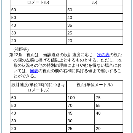
ロメートル)
ル)
60
50
50
40
40
35
30
25
20
20
(視距等)
第22条
視距は、当該道路の設計速度に応じ、
次の表
の視距
の欄の左欄に掲げる値以上とするものとする。
ただし、地
形の状況その他の特別の理由によりやむを得ない場合にお
いては、
同表
の視距の欄の右欄に掲げる値まで縮小するこ
とができる。
設計速度
(単位1時間につきキ
視距
(単位メートル)
ロメートル)
60
100
75
50
70
55
40
45
40
30
30
20
25
20