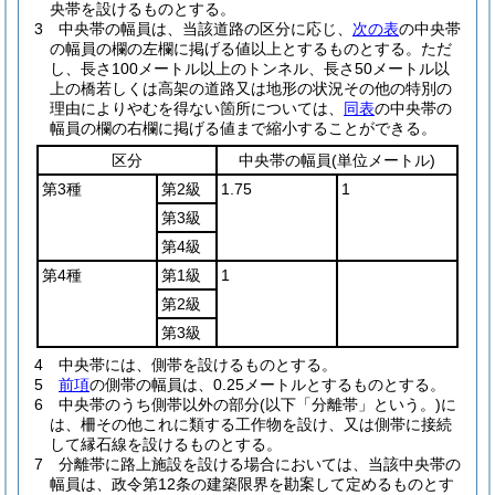
央帯を設けるものとする。
3
中央帯の幅員は、当該道路の区分に応じ、
次の表
の中央帯
の幅員の欄の左欄に掲げる値以上とするものとする。
ただ
し、長さ100メートル以上のトンネル、長さ50メートル以
上の橋若しくは高架の道路又は地形の状況その他の特別の
理由によりやむを得ない箇所については、
同表
の中央帯の
幅員の欄の右欄に掲げる値まで縮小することができる。
区分
中央帯の幅員
(単位メートル)
第3種
第2級
1.75
1
第3級
第4級
第4種
第1級
1
第2級
第3級
4
中央帯には、側帯を設けるものとする。
5
前項
の側帯の幅員は、0.25メートルとするものとする。
6
中央帯のうち側帯以外の部分
(以下「分離帯」という。)
に
は、柵その他これに類する工作物を設け、又は側帯に接続
して縁石線を設けるものとする。
7
分離帯に路上施設を設ける場合においては、当該中央帯の
幅員は、政令第12条の建築限界を勘案して定めるものとす