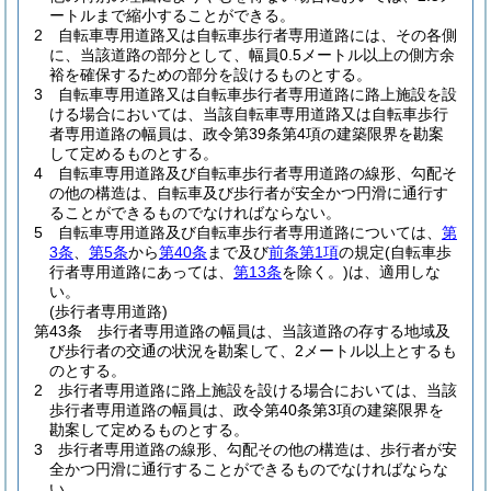
ートルまで縮小することができる。
2
自転車専用道路又は自転車歩行者専用道路には、その各側
に、当該道路の部分として、幅員0.5メートル以上の側方余
裕を確保するための部分を設けるものとする。
3
自転車専用道路又は自転車歩行者専用道路に路上施設を設
ける場合においては、当該自転車専用道路又は自転車歩行
者専用道路の幅員は、政令第39条第4項の建築限界を勘案
して定めるものとする。
4
自転車専用道路及び自転車歩行者専用道路の線形、勾配そ
の他の構造は、自転車及び歩行者が安全かつ円滑に通行す
ることができるものでなければならない。
5
自転車専用道路及び自転車歩行者専用道路については、
第
3条
、
第5条
から
第40条
まで及び
前条第1項
の規定
(自転車歩
行者専用道路にあっては、
第13条
を除く。)
は、適用しな
い。
(歩行者専用道路)
第43条
歩行者専用道路の幅員は、当該道路の存する地域及
び歩行者の交通の状況を勘案して、2メートル以上とするも
のとする。
2
歩行者専用道路に路上施設を設ける場合においては、当該
歩行者専用道路の幅員は、政令第40条第3項の建築限界を
勘案して定めるものとする。
3
歩行者専用道路の線形、勾配その他の構造は、歩行者が安
全かつ円滑に通行することができるものでなければならな
い。