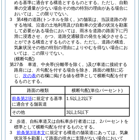
める基準に適合する構造とするものとする。
ただし、自動
車の交通量が少ない場合その他の特別の理由がある場合に
おいては、この限りでない。
3
第4種の道路
(トンネルを除く。)
の舗装は、当該道路の存
する地域、沿道の土地利用及び自動車の交通の状況を勘案
して必要がある場合においては、雨水を道路の路面下に円
滑に浸透させ、かつ、道路交通騒音の発生を減少させるこ
とができる構造とするものとする。
ただし、道路の構造、
気象状況その他の特別の理由によりやむを得ない場合にお
いては、この限りでない。
(横断勾配)
第27条
車道、中央帯
(分離帯を除く。)
及び車道に接続する
路肩には、片勾配を付する場合を除き、路面の種類に応
じ、
次の表
の右欄に掲げる値を標準として横断勾配を付す
るものとする。
路面の種類
横断勾配
(単位パーセント)
前条第2項
に規定する基準
1.5以上2以下
に適合する舗装道
その他
3以上5以下
2
歩道、自転車道又は自転車歩行者道には、2パーセントを
標準として横断勾配を付するものとする。
3
前条第3項本文
に規定する構造の舗装道にあっては、気象
状況等を勘案して路面の排水に支障がない場合において