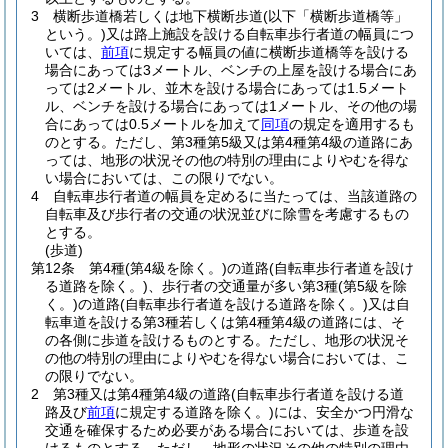
3
横断歩道橋若しくは地下横断歩道
(以下「横断歩道橋等」
という。)
又は路上施設を設ける自転車歩行者道の幅員につ
いては、
前項
に規定する幅員の値に横断歩道橋等を設ける
場合にあっては3メートル、ベンチの上屋を設ける場合にあ
っては2メートル、並木を設ける場合にあっては1.5メート
ル、ベンチを設ける場合にあっては1メートル、その他の場
合にあっては0.5メートルを加えて
同項
の規定を適用するも
のとする。
ただし、第3種第5級又は第4種第4級の道路にあ
っては、地形の状況その他の特別の理由によりやむを得な
い場合においては、この限りでない。
4
自転車歩行者道の幅員を定めるに当たっては、当該道路の
自転車及び歩行者の交通の状況並びに除雪を考慮するもの
とする。
(歩道)
第12条
第4種
(第4級を除く。)
の道路
(自転車歩行者道を設け
る道路を除く。)
、歩行者の交通量が多い第3種
(第5級を除
く。)
の道路
(自転車歩行者道を設ける道路を除く。)
又は自
転車道を設ける第3種若しくは第4種第4級の道路には、そ
の各側に歩道を設けるものとする。
ただし、地形の状況そ
の他の特別の理由によりやむを得ない場合においては、こ
の限りでない。
2
第3種又は第4種第4級の道路
(自転車歩行者道を設ける道
路及び
前項
に規定する道路を除く。)
には、安全かつ円滑な
交通を確保するため必要がある場合においては、歩道を設