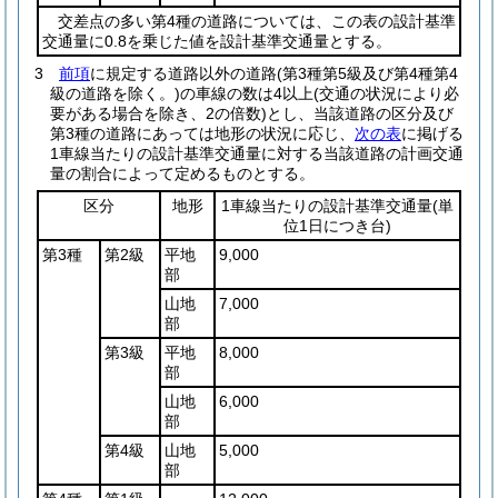
交差点の多い第4種の道路については、この表の設計基準
交通量に0.8を乗じた値を設計基準交通量とする。
3
前項
に規定する道路以外の道路
(第3種第5級及び第4種第4
級の道路を除く。)
の車線の数は4以上
(交通の状況により必
要がある場合を除き、2の倍数)
とし、当該道路の区分及び
第3種の道路にあっては地形の状況に応じ、
次の表
に掲げる
1車線当たりの設計基準交通量に対する当該道路の計画交通
量の割合によって定めるものとする。
区分
地形
1車線当たりの設計基準交通量
(単
位1日につき台)
第3種
第2級
平地
9,000
部
山地
7,000
部
第3級
平地
8,000
部
山地
6,000
部
第4級
山地
5,000
部