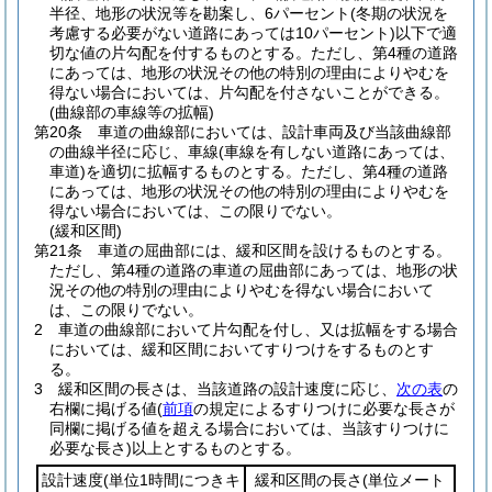
半径、地形の状況等を勘案し、6パーセント
(冬期の状況を
考慮する必要がない道路にあっては10パーセント)
以下で適
切な値の片勾配を付するものとする。
ただし、第4種の道路
にあっては、地形の状況その他の特別の理由によりやむを
得ない場合においては、片勾配を付さないことができる。
(曲線部の車線等の拡幅)
第20条
車道の曲線部においては、設計車両及び当該曲線部
の曲線半径に応じ、車線
(車線を有しない道路にあっては、
車道)
を適切に拡幅するものとする。
ただし、第4種の道路
にあっては、地形の状況その他の特別の理由によりやむを
得ない場合においては、この限りでない。
(緩和区間)
第21条
車道の屈曲部には、緩和区間を設けるものとする。
ただし、第4種の道路の車道の屈曲部にあっては、地形の状
況その他の特別の理由によりやむを得ない場合において
は、この限りでない。
2
車道の曲線部において片勾配を付し、又は拡幅をする場合
においては、緩和区間においてすりつけをするものとす
る。
3
緩和区間の長さは、当該道路の設計速度に応じ、
次の表
の
右欄に掲げる値
(
前項
の規定によるすりつけに必要な長さが
同欄に掲げる値を超える場合においては、当該すりつけに
必要な長さ)
以上とするものとする。
設計速度
(単位1時間につきキ
緩和区間の長さ
(単位メート