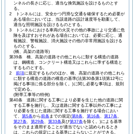
ンネルの長さに応じ、適当な換気施設を設けるものとす
る。
2
トンネルには、安全かつ円滑な交通を確保するため必要が
ある場合においては、当該道路の設計速度等を勘案して、
適当な照明施設を設けるものとする。
3
トンネルにおける車両の火災その他の事故により交通に危
険を及ぼすおそれがある場合においては、必要に応じ、通
報施設、警報施設、消火施設その他の非常用施設を設ける
ものとする。
(橋、高架の道路等)
第39条
橋、高架の道路その他これらに類する構造の道路
は、鋼構造、コンクリート構造又はこれらに準ずる構造と
するものとする。
2
前項
に規定するもののほか、橋、高架の道路その他これら
に類する構造の道路の構造の基準
(法第30条第1項第12号に
掲げる事項に係る部分を除く。)
に関し必要な事項は、規則
で定める。
(附帯工事等の特例)
第40条
道路に関する工事により必要を生じた他の道路に関
する工事を施行し、又は道路に関する工事以外の工事によ
り必要を生じた道路に関する工事を施行する場合におい
て、
第5条
から
前条
までの規定
(
第8条
、
第16条
、
第17条
、
第27条
、
第29条
、
第33条
及び
第37条
を除く。)
による基準
をそのまま適用することが適当でないと認められるとき
は、これらの規定による基準によらないことができる。