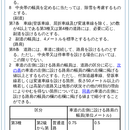
る。
8
中央帯の幅員を定めるに当たっては、除雪を考慮するもの
とする。
(副道)
第7条
車線
(登坂車線、屈折車線及び変速車線を除く。)
の数
が4以上である第3種又は第4種の道路には、必要に応じ、
副道を設けるものとする。
2
副道の幅員は、4メートルを標準とするものとする。
(路肩)
第8条
道路には、車道に接続して、路肩を設けるものとす
る。
ただし、中央帯又は停車帯を設ける場合においては、
この限りでない。
2
車道の左側に設ける路肩の幅員は、道路の区分に応じ、
次
の表
の車道の左側に設ける路肩の幅員の欄の左欄に掲げる
値以上とするものとする。
ただし、付加追越車線、登坂車
線若しくは変速車線を設ける箇所、長さ50メートル以上の
橋若しくは高架の道路又は地形の状況その他の特別の理由
によりやむを得ない箇所については、
同表
の車道の左側に
設ける路肩の幅員の欄の右欄に掲げる値まで縮小すること
ができる。
区分
車道の左側に設ける路肩の
幅員
(単位メートル)
第3種
第2級
普通道
0.75
0.5
から第
路