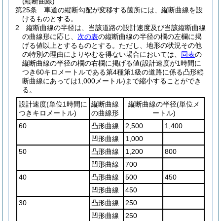
(縦断曲線)
第25条
車道の縦断勾配が変移する箇所には、縦断曲線を設
けるものとする。
2
縦断曲線の半径は、当該道路の設計速度及び当該縦断曲線
の曲線形に応じ、
次の表
の縦断曲線の半径の欄の左欄に掲
げる値以上とするものとする。
ただし、地形の状況その他
の特別の理由によりやむを得ない場合においては、
同表
の
縦断曲線の半径の欄の右欄に掲げる値
(設計速度が1時間に
つき60キロメートルである第4種第1級の道路に係る凸形縦
断曲線にあっては1,000メートル)
まで縮小することができ
る。
設計速度
(単位1時間に
縦断曲線
縦断曲線の半径
(単位メ
つきキロメートル)
の曲線形
ートル)
60
凸形曲線
2,500
1,400
凹形曲線
1,000
50
凸形曲線
1,200
800
凹形曲線
700
40
凸形曲線
500
450
凹形曲線
450
30
凸形曲線
250
凹形曲線
250