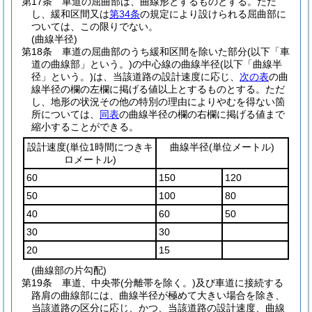
第17条
車道の屈曲部は、曲線形とするものとする。
ただ
し、緩和区間又は
第34条
の規定により設けられる屈曲部に
ついては、この限りでない。
(曲線半径)
第18条
車道の屈曲部のうち緩和区間を除いた部分
(以下「車
道の曲線部」という。)
の中心線の曲線半径
(以下「曲線半
径」という。)
は、当該道路の設計速度に応じ、
次の表
の曲
線半径の欄の左欄に掲げる値以上とするものとする。
ただ
し、地形の状況その他の特別の理由によりやむを得ない箇
所については、
同表
の曲線半径の欄の右欄に掲げる値まで
縮小することができる。
設計速度
(単位1時間につきキ
曲線半径
(単位メートル)
ロメートル)
60
150
120
50
100
80
40
60
50
30
30
20
15
(曲線部の片勾配)
第19条
車道、中央帯
(分離帯を除く。)
及び車道に接続する
路肩の曲線部には、曲線半径が極めて大きい場合を除き、
当該道路の区分に応じ、かつ、当該道路の設計速度、曲線