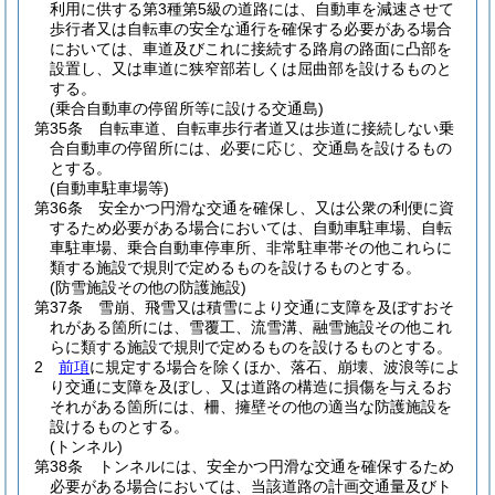
利用に供する第3種第5級の道路には、自動車を減速させて
歩行者又は自転車の安全な通行を確保する必要がある場合
においては、車道及びこれに接続する路肩の路面に凸部を
設置し、又は車道に狭窄部若しくは屈曲部を設けるものと
する。
(乗合自動車の停留所等に設ける交通島)
第35条
自転車道、自転車歩行者道又は歩道に接続しない乗
合自動車の停留所には、必要に応じ、交通島を設けるもの
とする。
(自動車駐車場等)
第36条
安全かつ円滑な交通を確保し、又は公衆の利便に資
するため必要がある場合においては、自動車駐車場、自転
車駐車場、乗合自動車停車所、非常駐車帯その他これらに
類する施設で規則で定めるものを設けるものとする。
(防雪施設その他の防護施設)
第37条
雪崩、飛雪又は積雪により交通に支障を及ぼすおそ
れがある箇所には、雪覆工、流雪溝、融雪施設その他これ
らに類する施設で規則で定めるものを設けるものとする。
2
前項
に規定する場合を除くほか、落石、崩壊、波浪等によ
り交通に支障を及ぼし、又は道路の構造に損傷を与えるお
それがある箇所には、柵、擁壁その他の適当な防護施設を
設けるものとする。
(トンネル)
第38条
トンネルには、安全かつ円滑な交通を確保するため
必要がある場合においては、当該道路の計画交通量及びト