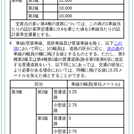
第4種
第1級
12,000
第2級
10,000
第3級
10,000
交差点の多い第4種の道路については、この表の1車線当
たりの設計基準交通量に0.6を乗じた値を1車線当たりの設
計基準交通量とする。
4
車線
(登坂車線、屈折車線及び変速車線を除く。以下
この
項
において同じ。)
の幅員は、道路の区分に応じ、
次の表
の
車線の幅員の欄に掲げる値とするものとする。
ただし、第3
種第2級又は第4種第1級の普通道路
(政令第3条第6項に規定
する普通道路をいう。以下同じ)
にあっては、交通の状況に
より必要がある場合においては、同欄に掲げる値に0.25メ
ートルを加えた値とすることができる。
区分
車線の幅員
(単位メートル)
第3種
第2級
普通道
3.25
路
小型道
2.75
路
第3級
普通道
3
路
小型道
2.75