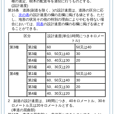
種の選定、樹木の配置等を適切に行うものとする。
(設計速度)
第16条
道路
(副道を除く。)
の設計速度は、道路の区分に応
じ、
次の表
の設計速度の欄の左欄に掲げる値とする。
ただ
し、地形の状況その他の特別の理由によりやむを得ない場
合においては、
同表
の設計速度の欄の右欄に掲げる値とす
ることができる。
区分
設計速度
(単位1時間につきキロメー
トル)
第3種
第2級
60
50又は40
第3級
60、50又は40
30
第4級
50、40又は30
20
第5級
40、30又は20
第4種
第1級
60
50又は40
第2級
60、50又は40
30
第3級
50、40又は30
20
第4級
40、30又は20
2
副道の設計速度は、1時間につき、40キロメートル、30キ
ロメートル又は20キロメートルとする。
(車道の屈曲部)