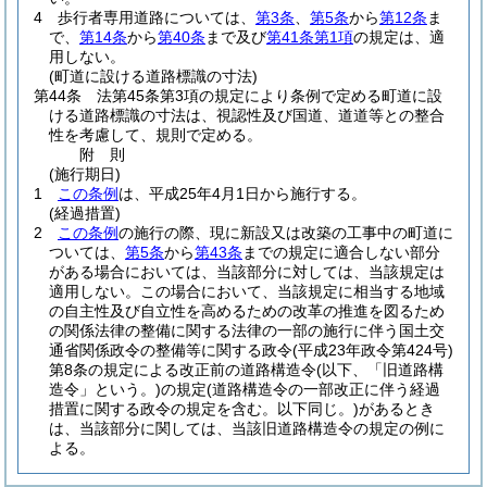
4
歩行者専用道路については、
第3条
、
第5条
から
第12条
ま
で、
第14条
から
第40条
まで及び
第41条第1項
の規定は、適
用しない。
(町道に設ける道路標識の寸法)
第44条
法第45条第3項の規定により条例で定める町道に設
ける道路標識の寸法は、視認性及び国道、道道等との整合
性を考慮して、規則で定める。
附
則
(施行期日)
1
この条例
は、平成25年4月1日から施行する。
(経過措置)
2
この条例
の施行の際、現に新設又は改築の工事中の町道に
ついては、
第5条
から
第43条
までの規定に適合しない部分
がある場合においては、当該部分に対しては、当該規定は
適用しない。
この場合において、当該規定に相当する地域
の自主性及び自立性を高めるための改革の推進を図るため
の関係法律の整備に関する法律の一部の施行に伴う国土交
通省関係政令の整備等に関する政令
(平成23年政令第424号)
第8条の規定による改正前の道路構造令
(以下、「旧道路構
造令」という。)
の規定
(道路構造令の一部改正に伴う経過
措置に関する政令の規定を含む。以下同じ。)
があるとき
は、当該部分に関しては、当該旧道路構造令の規定の例に
よる。