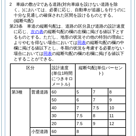
2
車線の数が2である道路
(対向車線を設けない道路を除
く。)
においては、必要に応じ、自動車が追越しを行うのに
十分な見通しの確保された区間を設けるものとする。
(縦断勾配)
第23条
車道の縦断勾配は、道路の区分及び道路の設計速度
に応じ、
次の表
の縦断勾配の欄の左欄に掲げる値以下とす
るものとする。
ただし、地形の状況その他の特別の理由に
よりやむを得ない場合においては
同表
の縦断勾配の欄の中
欄に掲げる値以下とし、冬期の状況を考慮する必要がない
場合においては
同表
の縦断勾配の欄の右欄に掲げる値以下
とすることができる。
区分
設計速度
縦断勾配
(単位パーセン
(単位1時間
ト)
につきキロ
メートル)
第3種
普通道路
60
5
7
8
50
6
7
9
40
7
7.5
10
30
7.5
8
11
20
7.5
9
12
小型道路
60
8