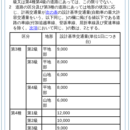
級又は第4種第4級の道路にあっては、この限りでない。
2
道路の区分及び第3種の道路にあっては地形の状況に応
じ、計画交通量が
次の表
の設計基準交通量
(自動車の最大許
容交通量をいう。以下同じ。)
の欄に掲げる値以下である道
路の車線
(付加追越車線、登坂車線、屈折車線及び変速車線
を除く。
次項
において同じ。)
の数は、2とする。
区分
地形
設計基準交通量
(単位1日につき
台)
第3種
第2級
平地
9,000
部
第3級
平地
8,000
部
山地
6,000
部
第4級
平地
8,000
部
山地
6,000
部
第4種
第1級
12,000
第2級
10,000
第3級
9,000