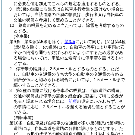
に必要な値を加えてこれらの規定を適用するものとする。
9
第3種の道路に歩道又は自転車歩行者道を設けない場合に
おいては、当該道路の路肩の幅員は、歩行者又は自転車の
交通の状況を考慮して定めることができる。
10
路肩の幅員を定めるに当たっては、除雪を考慮するもの
とする。
(停車帯)
第9条
第3種
(第5級を除く。
第3項
において同じ。)
又は第4種
(第4級を除く。)
の道路には、自動車の停車により車両の安
全かつ円滑な通行が妨げられないようにするため必要があ
る場合においては、車道の左端寄りに停車帯を設けるもの
とする。
2
停車帯の幅員は、2.5メートルとするものとする。
ただ
し、自動車の交通量のうち大型の自動車の交通量の占める
割合が低いと認められる場合においては、1.5メートルまで
縮小することができる。
3
第3種の道路に設ける停車帯の幅員は、当該道路の構造、
交通の状況及び停車の需要を総合的に勘案して特に必要が
あると認められる場合には、
前項
の規定にかかわらず、そ
の事情に応じ、2.5メートルを超える適切な値とすることが
できる。
(自転車道)
第10条
自動車及び自転車の交通量が多い第3種又は第4種の
道路には、自転車道を道路の各側に設けるものとする。
た
だし、地形の状況その他の特別の理由によりやむを得ない