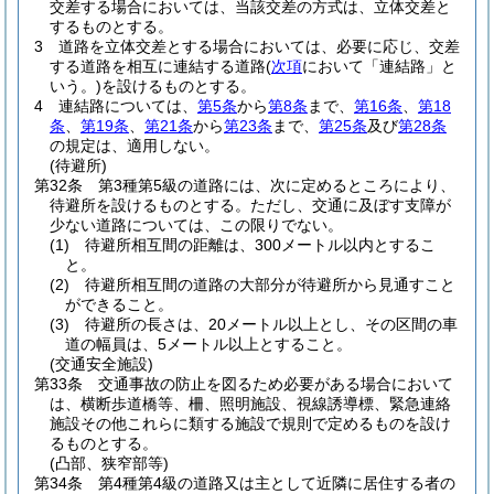
交差する場合においては、当該交差の方式は、立体交差と
するものとする。
3
道路を立体交差とする場合においては、必要に応じ、交差
する道路を相互に連結する道路
(
次項
において「連結路」と
いう。)
を設けるものとする。
4
連結路については、
第5条
から
第8条
まで、
第16条
、
第18
条
、
第19条
、
第21条
から
第23条
まで、
第25条
及び
第28条
の規定は、適用しない。
(待避所)
第32条
第3種第5級の道路には、次に定めるところにより、
待避所を設けるものとする。
ただし、交通に及ぼす支障が
少ない道路については、この限りでない。
(1)
待避所相互間の距離は、300メートル以内とするこ
と。
(2)
待避所相互間の道路の大部分が待避所から見通すこと
ができること。
(3)
待避所の長さは、20メートル以上とし、その区間の車
道の幅員は、5メートル以上とすること。
(交通安全施設)
第33条
交通事故の防止を図るため必要がある場合において
は、横断歩道橋等、柵、照明施設、視線誘導標、緊急連絡
施設その他これらに類する施設で規則で定めるものを設け
るものとする。
(凸部、狭窄部等)
第34条
第4種第4級の道路又は主として近隣に居住する者の