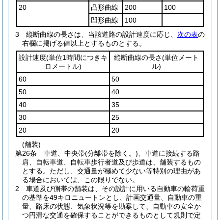
20
凸形曲線
200
100
凹形曲線
100
3
縦断曲線の長さは、当該道路の設計速度に応じ、
次の表
の
右欄に掲げる値以上とするものとする。
設計速度
(単位1時間につきキ
縦断曲線の長さ
(単位メート
ロメートル)
ル)
60
50
50
40
40
35
30
25
20
20
(舗装)
第26条
車道、中央帯
(分離帯を除く。)
、車道に接続する路
肩、自転車道、自転車歩行者道及び歩道は、舗装するもの
とする。
ただし、交通量が極めて少ない等特別の理由があ
る場合においては、この限りでない。
2
車道及び側帯の舗装は、その設計に用いる自動車の輪荷重
の基準を49キロニュートンとし、計画交通量、自動車の重
量、路床の状態、気象状況等を勘案して、自動車の安全か
つ円滑な交通を確保することができるものとして規則で定