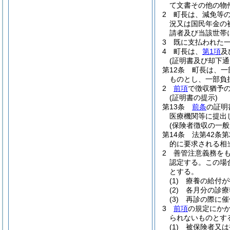
て文書その他の物
2
町長は、減免等
況又は国民年金の
請者及び当該世帯
3
既に支払われた
4
町長は、
第1項
及
(証明書及び却下通
第12条
町長は、一
ものとし、一部負
2
前項
で徴収猶予
(証明書の提示)
第13条
前条
の証明
医療機関等に提出
(保険者徴収の一般
第14条
法第42条
的に要求される相
2
善管注意義務を
認定する。
この場
とする。
(1)
療養の給付が
(2)
各月分の診療
(3)
再診の際に催
3
前項
の規定にか
られないものとす
(1)
被保険者又は