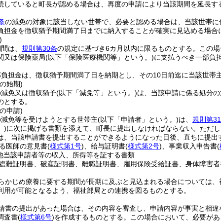
続していると町長が認める場合は、再度の申請により当該期間を延長す
条
の減免の対象に該当しない世帯で、必要と認める場合は、当該世帯に
負担金を徴収猶予期間満了日までに納入することが確実に見込める場合
)
期間は、
規則第30条
の規定に基づき6カ月以内に限るものとする。
この場
関又は保険薬局
(以下「保険医療機関等」という。)
に支払うべき一部負
。
部負担金は、徴収猶予期間満了日を納期とし、その10日前迄に当該世帯
の始期)
の減免又は徴収猶予
(以下「減免等」という。)
は、当該申請に係る処分の
のとする。
の申請)
の減免等を受けようとする世帯主
(以下「申請者」という。)
は、
規則第3
)
に次に掲げる書類を添えて、町長に提出しなければならない。
ただし
は、当該申請書を提出することができるようになった日後、直ちに提出
る医師の意見書
(
様式第1号
)
、給与証明書
(
様式第2号
)
、事業収入申告書
(
他当該申請者等の収入、所得等を証する書類
盗難証明書、破産証明書、離職証明書、雇用保険受給証書、身体障害者
らかじめ療養に要する期間が長期に及ぶと見込まれる場合については、
利用が可能となるよう、福祉部局との連携を図るものとする。
請書の提出があった場合は、その内容を審査し、申請内容が事実と相違
調査書
(
様式第6号
)
を作成するものとする。
この場合において、必要があ