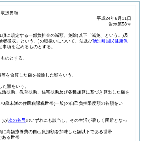
る取扱要領
平成24年6月11日
告示第58号
第1項に規定する一部負担金の減額、免除
(以下「減免」という。)
及
険者徴収」という。)
の取扱いについて、法及び
湧別町国民健康保
な事項を定めるものとする。
るものとする。
料等を合算した額を控除した額をいう。
した額をいう。
生活扶助、教育扶助、住宅扶助及び各種加算に基づき算出した額を
70歳未満の住民税課税世帯
(一般)
の自己負担限度額の各額をい
)
が
次の各号
のいずれにも該当し、その生活が著しく困難となっ
額に高額療養費の自己負担額を加味した額以下である世帯
である世帯