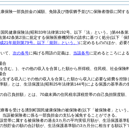
健康保険一部負担金の減額、免除及び徴収猶予並びに保険者徴収に関す
、国民健康保険法
(昭和33年法律第192号。以下「法」という。)
第44条
法第42条第2項に規定する保険医療機関等の請求に基づく処分
(以下「保
平成21年規則第79号。以下「規則」という。)
に定めるもののほか、必要
おいて、
次の各号
に掲げる用語の定義は、
当該各号
に定めるところによ
場合
金を含む。)
、その他の収入を合算した額から所得税、住民税、社会保険
場合
ら生ずる収入にその他の収入を合算した額から収入に必要な経費を控除
準額」とは、生活保護法
(昭和25年法律第144号)
による保護の基準表の
の自己負担額」とは、70歳未満の住民税非課税世帯の自己負担限度額、
院療養を受ける湧別町国民健康保険の被保険者
(以下「被保険者」という。
、当該被保険者に係る一部負担金の支払を減免することができる。
該世帯に属する被保険者の過去3カ月の平均実収月額が、生活保護基準
の預貯金の額の合計額が、生活保護基準額の3カ月分に相当する額以下