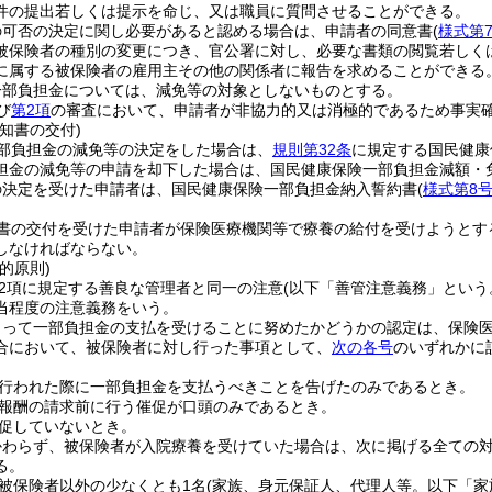
件の提出若しくは提示を命じ、又は職員に質問させることができる。
の可否の決定に関し必要があると認める場合は、申請者の同意書
(
様式第
被保険者の種別の変更につき、官公署に対し、必要な書類の閲覧若しく
に属する被保険者の雇用主その他の関係者に報告を求めることができる
一部負担金については、減免等の対象としないものとする。
び
第2項
の審査において、申請者が非協力的又は消極的であるため事実
知書の交付)
部負担金の減免等の決定をした場合は、
規則第32条
に規定する国民健康
担金の減免等の申請を却下した場合は、国民健康保険一部負担金減額・
の決定を受けた申請者は、国民健康保険一部負担金納入誓約書
(
様式第8
書の交付を受けた申請者が保険医療機関等で療養の給付を受けようとす
しなければならない。
的原則)
第2項に規定する善良な管理者と同一の注意
(以下「善管注意義務」という
当程度の注意義務をいう。
もって一部負担金の支払を受けることに努めたかどうかの認定は、保険
合において、被保険者に対し行った事項として、
次の各号
のいずれかに
行われた際に一部負担金を支払うべきことを告げたのみであるとき。
報酬の請求前に行う催促が口頭のみであるとき。
促していないとき。
かわらず、被保険者が入院療養を受けていた場合は、次に掲げる全ての
る。
被保険者以外の少なくとも1名
(家族、身元保証人、代理人等。以下「家