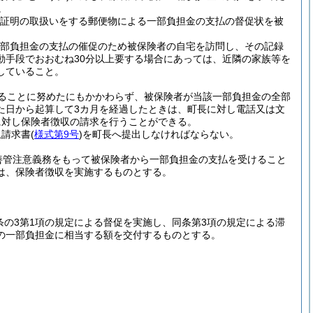
。
容証明の取扱いをする郵便物による一部負担金の支払の督促状を被
一部負担金の支払の催促のため被保険者の自宅を訪問し、その記録
動手段でおおむね30分以上要する場合にあっては、近隣の家族等を
していること。
ることに努めたにもかかわらず、被保険者が当該一部負担金の全部
た日から起算して3カ月を経過したときは、町長に対し電話又は文
に対し保険者徴収の請求を行うことができる。
収請求書
(
様式第9号
)
を町長へ提出しなければならない。
善管注意義務をもって被保険者から一部負担金の支払を受けること
は、保険者徴収を実施するものとする。
1条の3第1項の規定による督促を実施し、同条第3項の規定による滞
の一部負担金に相当する額を交付するものとする。