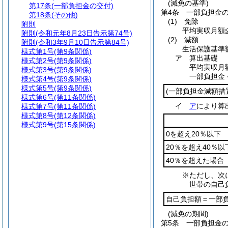
(減免の基準)
第17条
(一部負担金の交付)
第4条
一部負担金
第18条
(その他)
(1)
免除
附則
平均実収月額
附則
(令和元年8月23日告示第74号)
(2)
減額
附則
(令和3年9月10日告示第84号)
生活保護基準
様式第1号
(第9条関係)
ア
算出基礎
様式第2号
(第9条関係)
平均実収月
様式第3号
(第9条関係)
一部負担金
様式第4号
(第9条関係)
様式第5号
(第9条関係)
(一部負担金減額措
様式第6号
(第11条関係)
イ
ア
により算
様式第7号
(第11条関係)
様式第8号
(第12条関係)
様式第9号
(第15条関係)
0を超え20％以下
20％を超え40％以
40％を超えた場合
※ただし、次
世帯の自己
自己負担額＝一部
(減免の期間)
第5条
一部負担金