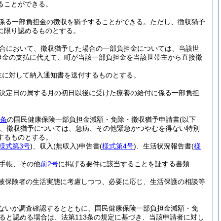
ることができる。
係る一部負担金の徴収を猶予することができる。
ただし、徴収猶予
に限り認めるものとする。
合において、徴収猶予した場合の一部負担金については、当該世
担金の支払に代えて、町が当該一部負担金を当該世帯主から直接徴
主に対して納入通知書を送付するものとする。
決定日の属する月の初日以後に受けた療養の給付に係る一部負担
1条
の国民健康保険一部負担金減額・免除・徴収猶予申請書
(以下
、徴収猶予については、急病、その他緊急かつやむを得ない特別
するものとする。
様式第3号
)
、収入
(無収入)
申告書
(
様式第4号
)
、生活状況報告書
(
様
手帳、その他
前2号
に掲げる要件に該当することを証する書類
被保険者の生活実態に考慮しつつ、必要に応じ、生活保護の相談等
ないか調査確認するとともに、国民健康保険一部負担金減額・免
ると認める場合は、法第113条の規定に基づき、当該申請者に対し