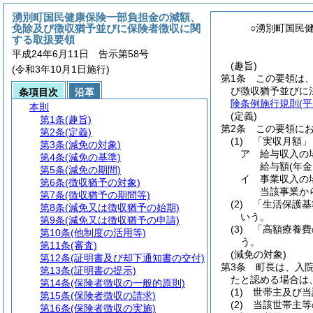
湧別町国民健康保険一部負担金の減額、
免除及び徴収猶予並びに保険者徴収に関
○湧別町国民
する取扱要領
平成24年6月11日 告示第58号
(趣旨)
(令和3年10月1日施行)
第1条
この要領は
び徴収猶予並びに
条項目次
沿革
険条例施行規則
(
本則
(定義)
第1条
(趣旨)
第2条
この要領に
第2条
(定義)
(1)
「実収月額」
第3条
(減免の対象)
ア
給与収入の
第4条
(減免の基準)
給与額
(年
第5条
(減免の期間)
イ
事業収入の
第6条
(徴収猶予の対象)
当該事業か
第7条
(徴収猶予の期間等)
(2)
「生活保護基
第8条
(減免又は徴収猶予の始期)
いう。
第9条
(減免又は徴収猶予の申請)
(3)
「高額療養費
第10条
(他制度の活用等)
う。
第11条
(審査)
(減免の対象)
第12条
(証明書及び却下通知書の交付)
第3条
町長は、入
第13条
(証明書の提示)
たと認める場合は
第14条
(保険者徴収の一般的原則)
(1)
世帯主及び当
第15条
(保険者徴収の請求)
(2)
当該世帯主等
第16条
(保険者徴収の実施)