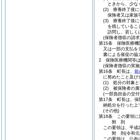
ときから、少な
(2)
療養終了後に
保険者又は家族
(3)
療養終了後に
を残しているこ
訪問し、若しく
(保険者徴収の請求
第15条
保険医療機
又は一部の支払を
書による催促の協
2
保険医療機関等
(保険者徴収の実施
第16条
町長は、
前
に努めたこと及び
(1)
処分の対象と
(2)
被保険者の属
(一部負担金の交付
第17条
町長は、保
納処分を行った上
(その他)
第18条
この要領に
附
則
この要領は、平成2
附
則
(令和元
この要領は、公布