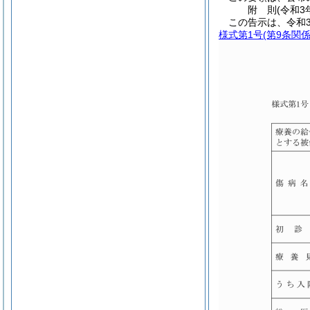
附
則
(令和3
この告示は、令和3
様式第1号
(第9条関係