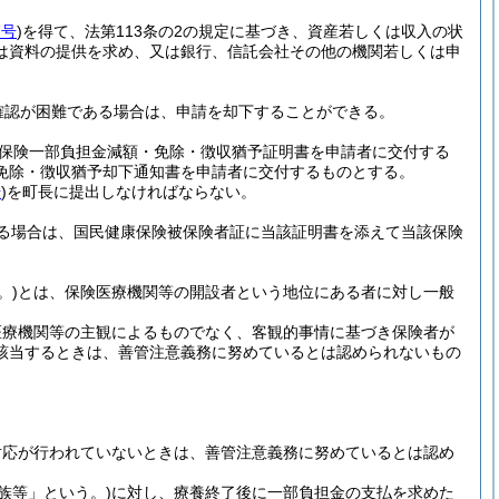
7号
)
を得て、法第113条の2の規定に基づき、資産若しくは収入の状
は資料の提供を求め、又は銀行、信託会社その他の機関若しくは申
。
確認が困難である場合は、申請を却下することができる。
保険一部負担金減額・免除・徴収猶予証明書を申請者に交付する
免除・徴収猶予却下通知書を申請者に交付するものとする。
号
)
を町長に提出しなければならない。
る場合は、国民健康保険被保険者証に当該証明書を添えて当該保険
。)
とは、保険医療機関等の開設者という地位にある者に対し一般
医療機関等の主観によるものでなく、客観的事情に基づき保険者が
該当するときは、善管注意義務に努めているとは認められないもの
対応が行われていないときは、善管注意義務に努めているとは認め
族等」という。)
に対し、療養終了後に一部負担金の支払を求めた