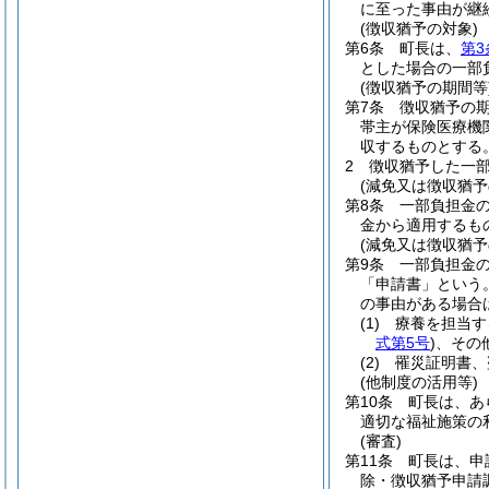
に至った事由が継
(徴収猶予の対象)
第6条
町長は、
第3
とした場合の一部
(徴収猶予の期間等
第7条
徴収猶予の
帯主が保険医療機
収するものとする
2
徴収猶予した一
(減免又は徴収猶予
第8条
一部負担金
金から適用するも
(減免又は徴収猶予
第9条
一部負担金
「申請書」という。
の事由がある場合
(1)
療養を担当す
式第5号
)
、その
(2)
罹災証明書、
(他制度の活用等)
第10条
町長は、あ
適切な福祉施策の
(審査)
第11条
町長は、申
除・徴収猶予申請