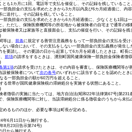
くとも1カ月に1回、電話等で支払を催促し、その記録を残していること
一部負担金の支払を求めたときから3カ月以内及び6カ月経過後に、内
等に送付し、その記録を残していること。
一部負担金の支払を求めたときから6カ月経過後に、少なくとも1回は
と。
ただし、保険医療機関等の所在地から被保険者の自宅まで通常の移
は被保険者又は家族等と直接面会し、支払の催促を行い、その記録を残
)
関等は、
前条
に規定する善管注意義務をもって一部負担金の支払を受け
しない場合において、その支払をしない一部負担金の支払義務が発生し
力を要請し、その要請の日から起算して6カ月を経過したときは、町長
は、
前項
の請求をするときは、湧別町国民健康保険一部負担金保険者徴
)
条第1項
の請求を受けたときは、その内容を審査し、保険医療機関等が
当該被保険者について
次の各号
のいずれかに該当することを認めたとき
なる一部負担金の額が60万円を超えること。
する世帯が国民健康保険税の滞納処分を実施する状態にあること。
)
険者徴収の実施に当たっては、地方自治法
(昭和22年法律第67号)
第23
で、保険医療機関等に対し、当該滞納処分に係る徴収金のうちから未払
定めるもののほか、必要な事項は町長が定める。
4年6月11日から施行する。
年8月23日
告示第74号)
の日から施行する。