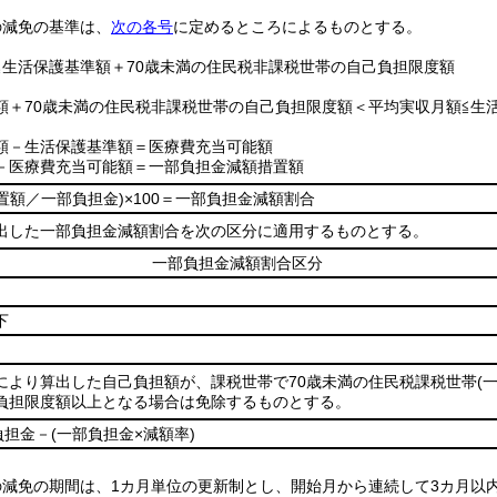
の減免の基準は、
次の各号
に定めるところによるものとする。
≦生活保護基準額＋70歳未満の住民税非課税世帯の自己負担限度額
額＋70歳未満の住民税非課税世帯の自己負担限度額＜平均実収月額≦生
額－生活保護基準額＝医療費充当可能額
－医療費充当可能額＝一部負担金減額措置額
置額／一部負担金)
×100＝一部負担金減額割合
出した一部負担金減額割合を次の区分に適用するものとする。
一部負担金減額割合区分
下
により算出した自己負担額が、課税世帯で70歳未満の住民税課税世帯
(
負担限度額以上となる場合は免除するものとする。
負担金－
(一部負担金×減額率)
の減免の期間は、1カ月単位の更新制とし、開始月から連続して3カ月以