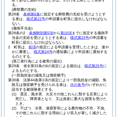
産であると認められるときは、3万円を上限として加算す
る。
(葬祭費の支給)
第28条
条例第6条
に規定する葬祭費の支給を受けようとす
る者は、
様式第22号
の申請書を町長に提出しなければなら
ない。
(傷病手当金)
第28条の2
条例附則第5項
から
第10項
までに規定する傷病手
当金の支給を受けようとする者は、
様式第23号
の申請書を
町長に提出しなければならない。
2
町長は、
前項
の規定による申請書を受理したときは、速や
かに審査し、
様式第24号
の通知書により申請者に通知する
ものとする。
(第三者行為による被害の届出)
第29条
省令第32条の6の規定による届出は、
様式第25号
に
よるものとする。
(一部負担金の減免又は徴収猶予)
第30条
法第44条第1項の規定により一部負担金の減額、免
除又は徴収猶予を受けられる者は、
次の各号
のいずれかに
該当する被保険者とする。
(1)
震災、風水害、火災その他これらに類する災害により
死亡し、障害者となり、又は資産に重大な損害を受けた
とき。
(2)
干ばつ、冷害、凍霜害等による農作物の不作、不漁、
その他これらに類する理由により収入が著しく減少した