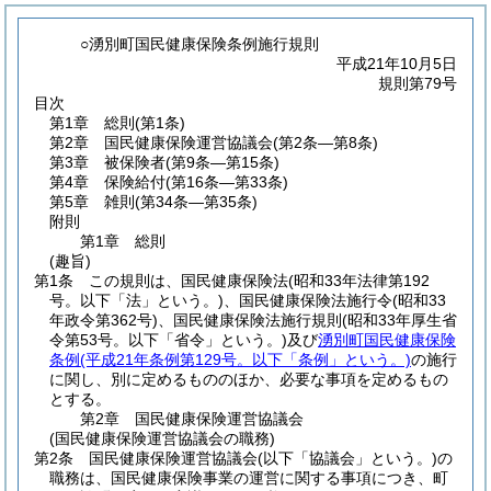
○湧別町国民健康保険条例施行規則
平成21年10月5日
規則第79号
目次
第1章
総則
(第1条)
第2章
国民健康保険運営協議会
(第2条―第8条)
第3章
被保険者
(第9条―第15条)
第4章
保険給付
(第16条―第33条)
第5章
雑則
(第34条―第35条)
附則
第1章
総則
(趣旨)
第1条
この規則は、国民健康保険法
(昭和33年法律第192
号。以下「法」という。)
、国民健康保険法施行令
(昭和33
年政令第362号)
、国民健康保険法施行規則
(昭和33年厚生省
令第53号。以下「省令」という。)
及び
湧別町国民健康保険
条例
(平成21年条例第129号。以下「条例」という。)
の施行
に関し、別に定めるもののほか、必要な事項を定めるもの
とする。
第2章
国民健康保険運営協議会
(国民健康保険運営協議会の職務)
第2条
国民健康保険運営協議会
(以下「協議会」という。)
の
職務は、国民健康保険事業の運営に関する事項につき、町