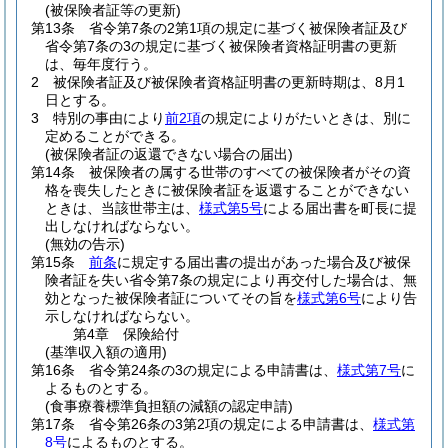
(被保険者証等の更新)
第13条
省令第7条の2第1項の規定に基づく被保険者証及び
省令第7条の3の規定に基づく被保険者資格証明書の更新
は、毎年度行う。
2
被保険者証及び被保険者資格証明書の更新時期は、8月1
日とする。
3
特別の事由により
前2項
の規定によりがたいときは、別に
定めることができる。
(被保険者証の返還できない場合の届出)
第14条
被保険者の属する世帯のすべての被保険者がその資
格を喪失したときに被保険者証を返還することができない
ときは、当該世帯主は、
様式第5号
による届出書を町長に提
出しなければならない。
(無効の告示)
第15条
前条
に規定する届出書の提出があった場合及び被保
険者証を失い省令第7条の規定により再交付した場合は、無
効となった被保険者証についてその旨を
様式第6号
により告
示しなければならない。
第4章
保険給付
(基準収入額の適用)
第16条
省令第24条の3の規定による申請書は、
様式第7号
に
よるものとする。
(食事療養標準負担額の減額の認定申請)
第17条
省令第26条の3第2項の規定による申請書は、
様式第
8号
によるものとする。