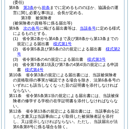
(委任)
第8条
第3条
から
前条
までに定めるもののほか、協議会の運
営に関し必要な事項は、会長が定める。
第3章
被保険者
(被保険者の資格等に係る届出等)
第9条
次の各号
に掲げる届出書等は、
当該各号
に定める様式
によるものとする。
(1)
省令第2条から第4条まで及び第8条から第13条までの
規定による届出書
様式第1号
(2)
省令第5条及び第5条の2の規定による届出書
様式第2
号
(3)
省令第5条の4の規定による届出書
様式第3号
(4)
省令第7条第1項及び第7条の4第4項の規定による申請
書
様式第4号
第10条
省令第3条の規定による届出書には、当該被保険者
の資格取得の事実が確認できる場合を除き、法第6条各号の
いずれにも該当しなくなった旨の証明書を添付しなければ
ならない。
第11条
省令第5条第1項の規定による届出書には、当該被保
険者の修学する学校の在学証明書を添付しなければならな
い。
第12条
省令第13条の規定による届出書には、当該事由を記
した文書又は当該事由により取得した被保険者証を添付
し、又は提示しなければならない。
ただし、当該届出が法
第6条第8号に係る場合を除く。