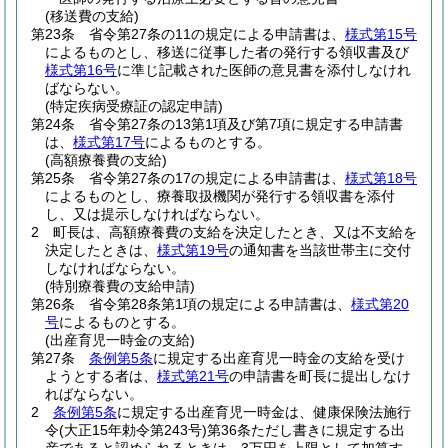
(移送費の支給)
第23条
省令第27条の11の規定による申請書は、
様式第15号
によるものとし、移送に従事した者の発行する領収書及び
様式第16号
に準じ記載された医師の意見書を添付しなけれ
ばならない。
(特定疾病受療証の認定申請)
第24条
省令第27条の13第1項及び第7項に規定する申請書
は、
様式第17号
によるものとする。
(高額療養費の支給)
第25条
省令第27条の17の規定による申請書は、
様式第18号
によるものとし、療養取扱機関が発行する領収書を添付
し、又は提示しなければならない。
2
町長は、高額療養費の支給を決定したとき、又は不支給を
決定したときは、
様式第19号
の通知書を当該世帯主に交付
しなければならない。
(特別療養費の支給申請)
第26条
省令第28条第1項の規定による申請書は、
様式第20
号
によるものとする。
(出産育児一時金の支給)
第27条
条例第5条
に規定する出産育児一時金の支給を受け
ようとする者は、
様式第21号
の申請書を町長に提出しなけ
ればならない。
2
条例第5条
に規定する出産育児一時金は、健康保険法施行
令
(大正15年勅令第243号)
第36条ただし書きに規定する出