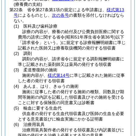
(療養費の支給)
第22条
省令第27条第1項の規定による申請書は、
様式第13
号
によるものとし、
次の各号
の書類を添付しなければなら
ない。
(1)
医科及び歯科診療
診療の内容が、療養の給付及び公費負担医療に関する
費用の請求に関する省令
(昭和51年厚生省令第36号)
以下
「請求省令」という。)に規定する診療報酬明細書に準じ
記載された医師又は療養取扱機関の発行する領収書
(2)
調剤
調剤の内容が、請求省令に規定する調剤報酬明細書に
準じ記載された薬剤師又は薬局の発行する領収書
(3)
柔道整復師の施術
施術内容が、
様式第14号
に準じ記載された施術に従事
した者の発行する領収書
(4)
あんま、はり、きゅうの施術
施術に従事した者の発行する施術の種類、回数及び期
間等施術の内訳を記載した領収書及びその施術を受ける
ことに対する保険医の同意書又は診断書
(5)
輸血に要する生血代
供血者の発行する生血代領収書及び医師の生血を必要
とする意見書並びに輸血実施にかかる証明書
(6)
治療用装具
治療用装具製作者の発行する領収書及び内訳書並びに
医師の発行する治療上必要とする旨の意見書