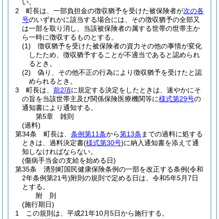
い。
2
町長は、一部負担金の徴収猶予を受けた被保険者が
次の各
号
のいずれかに該当する場合には、その徴収猶予の全部又
は一部を取り消し、当該被保険者の属する世帯の世帯主か
ら一時に徴収するものとする。
(1)
徴収猶予を受けた被保険者の資力その他の事情が変化
したため、徴収猶予することが不適当であると認められ
るとき。
(2)
偽り、その他不正の行為により徴収猶予を受けたと認
められるとき。
3
町長は、
前2項
に規定する決定をしたときは、速やかにそ
の旨を当該世帯主及び関係保険医療機関等に
様式第29号
の
通知書により通知する。
第5章
雑則
(過料)
第34条
町長は、
条例第11条
から
第13条
までの過料に処する
ときは、過料決定書
(
様式第30号
)
に納入通知書を添えて通
知しなければならない。
(傷病手当金の支給を始める日)
第35条
湧別町国民健康保険条例の一部を改正する条例
(令和
2年条例第21号)
附則の規則で定める日は、令和5年5月7日
とする。
附
則
(施行期日)
1
この規則は、平成21年10月5日から施行する。