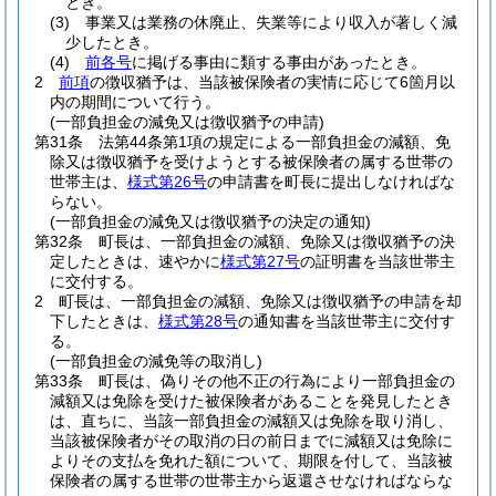
とき。
(3)
事業又は業務の休廃止、失業等により収入が著しく減
少したとき。
(4)
前各号
に掲げる事由に類する事由があったとき。
2
前項
の徴収猶予は、当該被保険者の実情に応じて6箇月以
内の期間について行う。
(一部負担金の減免又は徴収猶予の申請)
第31条
法第44条第1項の規定による一部負担金の減額、免
除又は徴収猶予を受けようとする被保険者の属する世帯の
世帯主は、
様式第26号
の申請書を町長に提出しなければな
らない。
(一部負担金の減免又は徴収猶予の決定の通知)
第32条
町長は、一部負担金の減額、免除又は徴収猶予の決
定したときは、速やかに
様式第27号
の証明書を当該世帯主
に交付する。
2
町長は、一部負担金の減額、免除又は徴収猶予の申請を却
下したときは、
様式第28号
の通知書を当該世帯主に交付す
る。
(一部負担金の減免等の取消し)
第33条
町長は、偽りその他不正の行為により一部負担金の
減額又は免除を受けた被保険者があることを発見したとき
は、直ちに、当該一部負担金の減額又は免除を取り消し、
当該被保険者がその取消の日の前日までに減額又は免除に
よりその支払を免れた額について、期限を付して、当該被
保険者の属する世帯の世帯主から返還させなければならな