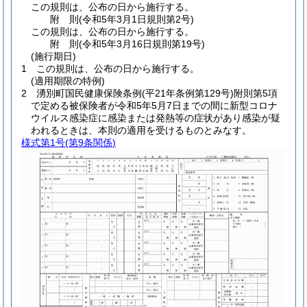
この規則は、公布の日から施行する。
附
則
(令和5年3月1日
規則第2号)
この規則は、公布の日から施行する。
附
則
(令和5年3月16日
規則第19号)
(施行期日)
1
この規則は、公布の日から施行する。
(適用期限の特例)
2
湧別町国民健康保険条例
(平21年条例第129号)
附則第5項
で定める被保険者が令和5年5月7日までの間に新型コロナ
ウイルス感染症に感染または発熱等の症状があり感染が疑
われるときは、本則の適用を受けるものとみなす。
様式第1号
(第9条関係)