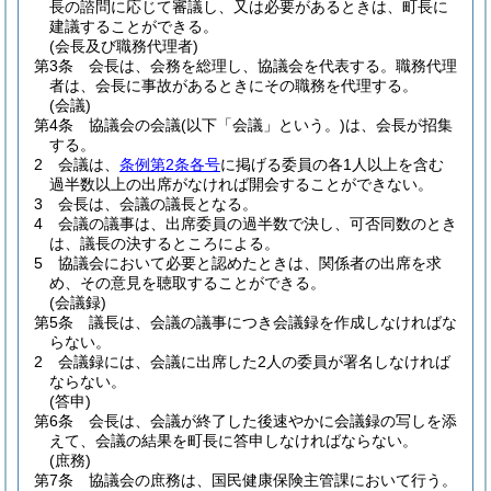
長の諮問に応じて審議し、又は必要があるときは、町長に
建議することができる。
(会長及び職務代理者)
第3条
会長は、会務を総理し、協議会を代表する。
職務代理
者は、会長に事故があるときにその職務を代理する。
(会議)
第4条
協議会の会議
(以下「会議」という。)
は、会長が招集
する。
2
会議は、
条例第2条各号
に掲げる委員の各1人以上を含む
過半数以上の出席がなければ開会することができない。
3
会長は、会議の議長となる。
4
会議の議事は、出席委員の過半数で決し、可否同数のとき
は、議長の決するところによる。
5
協議会において必要と認めたときは、関係者の出席を求
め、その意見を聴取することができる。
(会議録)
第5条
議長は、会議の議事につき会議録を作成しなければな
らない。
2
会議録には、会議に出席した2人の委員が署名しなければ
ならない。
(答申)
第6条
会長は、会議が終了した後速やかに会議録の写しを添
えて、会議の結果を町長に答申しなければならない。
(庶務)
第7条
協議会の庶務は、国民健康保険主管課において行う。