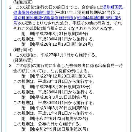
(経過措置)
2
この規則の施行の日の前日までに、合併前の上
湧別町国民
健康保険条例施行規則
(平成14年上湧別町規則第34号)
又は
湧別町国民健康保険条例施行規則
(昭和44年湧別町規則第6
号)
の規定によりなされた処分、手続その他の行為は、それ
ぞれこの規則の相当規定によりなされたものとみなす。
附
則
(平成23年3月31日
規則第9号)
この規則は、平成23年4月1日から施行する。
附
則
(平成26年12月19日
規則第24号)
(施行期日)
1
この規則は、平成27年1月1日から施行する。
(経過措置)
2
この規則の施行前に出産した被保険者に係る出産育児一時
金の額については、なお従前の例による。
附
則
(平成27年12月29日
規則第31号)
この規則は、平成28年1月1日から施行する。
附
則
(平成28年3月30日
規則第13号)
この規則は、平成28年4月1日から施行する。
附
則
(平成30年3月15日
規則第7号)
この規則は、平成30年4月1日から施行する。
附
則
(平成31年3月20日
規則第5号)
この規則は、平成31年4月1日から施行する。
附
則
(令和2年6月23日
規則第22号)
この規則は、公布の日から施行する。
附
則
(令和2年9月18日
規則第26号)