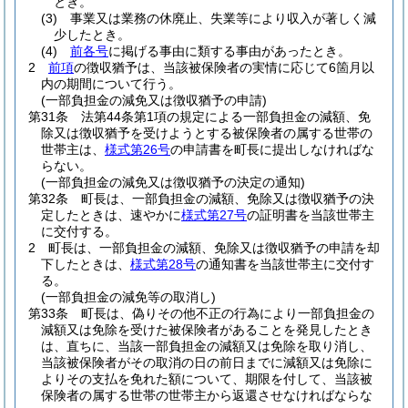
とき。
(3)
事業又は業務の休廃止、失業等により収入が著しく減
少したとき。
(4)
前各号
に掲げる事由に類する事由があったとき。
2
前項
の徴収猶予は、当該被保険者の実情に応じて6箇月以
内の期間について行う。
(一部負担金の減免又は徴収猶予の申請)
第31条
法第44条第1項の規定による一部負担金の減額、免
除又は徴収猶予を受けようとする被保険者の属する世帯の
世帯主は、
様式第26号
の申請書を町長に提出しなければな
らない。
(一部負担金の減免又は徴収猶予の決定の通知)
第32条
町長は、一部負担金の減額、免除又は徴収猶予の決
定したときは、速やかに
様式第27号
の証明書を当該世帯主
に交付する。
2
町長は、一部負担金の減額、免除又は徴収猶予の申請を却
下したときは、
様式第28号
の通知書を当該世帯主に交付す
る。
(一部負担金の減免等の取消し)
第33条
町長は、偽りその他不正の行為により一部負担金の
減額又は免除を受けた被保険者があることを発見したとき
は、直ちに、当該一部負担金の減額又は免除を取り消し、
当該被保険者がその取消の日の前日までに減額又は免除に
よりその支払を免れた額について、期限を付して、当該被
保険者の属する世帯の世帯主から返還させなければならな