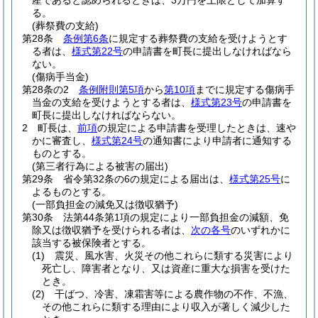
産であると認められるときは、3万円を上限として加算す
る。
(葬祭費の支給)
第28条
条例第6条
に規定する葬祭費の支給を受けようとす
る者は、
様式第22号
の申請書を町長に提出しなければなら
ない。
(傷病手当金)
第28条の2
条例附則第5項
から
第10項
までに規定する傷病手
当金の支給を受けようとする者は、
様式第23号
の申請書を
町長に提出しなければならない。
2
町長は、
前項
の規定による申請書を受理したときは、速や
かに審査し、
様式第24号
の通知書により申請者に通知する
ものとする。
(第三者行為による被害の届出)
第29条
省令第32条の6の規定による届出は、
様式第25号
に
よるものとする。
(一部負担金の減免又は徴収猶予)
第30条
法第44条第1項の規定により一部負担金の減額、免
除又は徴収猶予を受けられる者は、
次の各号
のいずれかに
該当する被保険者とする。
(1)
震災、風水害、火災その他これらに類する災害により
死亡し、障害者となり、又は資産に重大な損害を受けた
とき。
(2)
干ばつ、冷害、凍霜害等による農作物の不作、不漁、
その他これらに類する理由により収入が著しく減少した