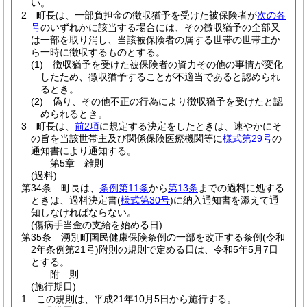
い。
2
町長は、一部負担金の徴収猶予を受けた被保険者が
次の各
号
のいずれかに該当する場合には、その徴収猶予の全部又
は一部を取り消し、当該被保険者の属する世帯の世帯主か
ら一時に徴収するものとする。
(1)
徴収猶予を受けた被保険者の資力その他の事情が変化
したため、徴収猶予することが不適当であると認められ
るとき。
(2)
偽り、その他不正の行為により徴収猶予を受けたと認
められるとき。
3
町長は、
前2項
に規定する決定をしたときは、速やかにそ
の旨を当該世帯主及び関係保険医療機関等に
様式第29号
の
通知書により通知する。
第5章
雑則
(過料)
第34条
町長は、
条例第11条
から
第13条
までの過料に処する
ときは、過料決定書
(
様式第30号
)
に納入通知書を添えて通
知しなければならない。
(傷病手当金の支給を始める日)
第35条
湧別町国民健康保険条例の一部を改正する条例
(令和
2年条例第21号)
附則の規則で定める日は、令和5年5月7日
とする。
附
則
(施行期日)
1
この規則は、平成21年10月5日から施行する。