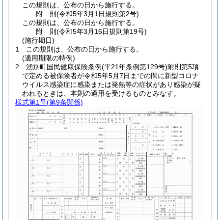
この規則は、公布の日から施行する。
附
則
(令和5年3月1日
規則第2号)
この規則は、公布の日から施行する。
附
則
(令和5年3月16日
規則第19号)
(施行期日)
1
この規則は、公布の日から施行する。
(適用期限の特例)
2
湧別町国民健康保険条例
(平21年条例第129号)
附則第5項
で定める被保険者が令和5年5月7日までの間に新型コロナ
ウイルス感染症に感染または発熱等の症状があり感染が疑
われるときは、本則の適用を受けるものとみなす。
様式第1号
(第9条関係)