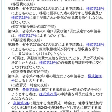
(移送費の支給)
第23条
省令第27条の11の規定による申請書は、
様式第15号
によるものとし、移送に従事した者の発行する領収書及び
様式第16号
に準じ記載された医師の意見書を添付しなけれ
ばならない。
(特定疾病受療証の認定申請)
第24条
省令第27条の13第1項及び第7項に規定する申請書
は、
様式第17号
によるものとする。
(高額療養費の支給)
第25条
省令第27条の17の規定による申請書は、
様式第18号
によるものとし、療養取扱機関が発行する領収書を添付
し、又は提示しなければならない。
2
町長は、高額療養費の支給を決定したとき、又は不支給を
決定したときは、
様式第19号
の通知書を当該世帯主に交付
しなければならない。
(特別療養費の支給申請)
第26条
省令第28条第1項の規定による申請書は、
様式第20
号
によるものとする。
(出産育児一時金の支給)
第27条
条例第5条
に規定する出産育児一時金の支給を受け
ようとする者は、
様式第21号
の申請書を町長に提出しなけ
ればならない。
2
条例第5条
に規定する出産育児一時金は、健康保険法施行
令
(大正15年勅令第243号)
第36条ただし書きに規定する出