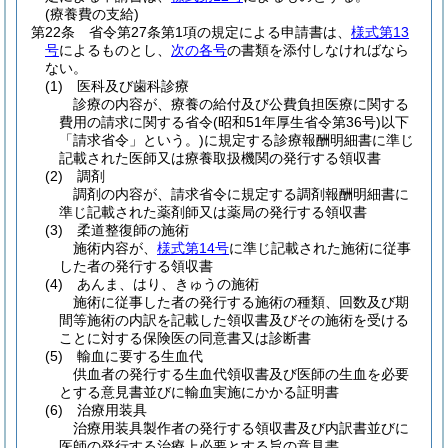
(療養費の支給)
第22条
省令第27条第1項の規定による申請書は、
様式第13
号
によるものとし、
次の各号
の書類を添付しなければなら
ない。
(1)
医科及び歯科診療
診療の内容が、療養の給付及び公費負担医療に関する
費用の請求に関する省令
(昭和51年厚生省令第36号)
以下
「請求省令」という。)に規定する診療報酬明細書に準じ
記載された医師又は療養取扱機関の発行する領収書
(2)
調剤
調剤の内容が、請求省令に規定する調剤報酬明細書に
準じ記載された薬剤師又は薬局の発行する領収書
(3)
柔道整復師の施術
施術内容が、
様式第14号
に準じ記載された施術に従事
した者の発行する領収書
(4)
あんま、はり、きゅうの施術
施術に従事した者の発行する施術の種類、回数及び期
間等施術の内訳を記載した領収書及びその施術を受ける
ことに対する保険医の同意書又は診断書
(5)
輸血に要する生血代
供血者の発行する生血代領収書及び医師の生血を必要
とする意見書並びに輸血実施にかかる証明書
(6)
治療用装具
治療用装具製作者の発行する領収書及び内訳書並びに
医師の発行する治療上必要とする旨の意見書