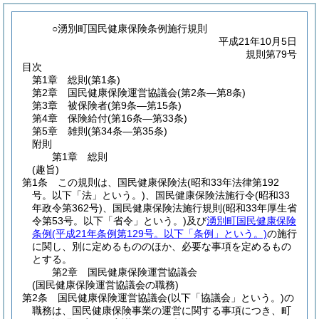
○湧別町国民健康保険条例施行規則
平成21年10月5日
規則第79号
目次
第1章
総則
(第1条)
第2章
国民健康保険運営協議会
(第2条―第8条)
第3章
被保険者
(第9条―第15条)
第4章
保険給付
(第16条―第33条)
第5章
雑則
(第34条―第35条)
附則
第1章
総則
(趣旨)
第1条
この規則は、国民健康保険法
(昭和33年法律第192
号。以下「法」という。)
、国民健康保険法施行令
(昭和33
年政令第362号)
、国民健康保険法施行規則
(昭和33年厚生省
令第53号。以下「省令」という。)
及び
湧別町国民健康保険
条例
(平成21年条例第129号。以下「条例」という。)
の施行
に関し、別に定めるもののほか、必要な事項を定めるもの
とする。
第2章
国民健康保険運営協議会
(国民健康保険運営協議会の職務)
第2条
国民健康保険運営協議会
(以下「協議会」という。)
の
職務は、国民健康保険事業の運営に関する事項につき、町