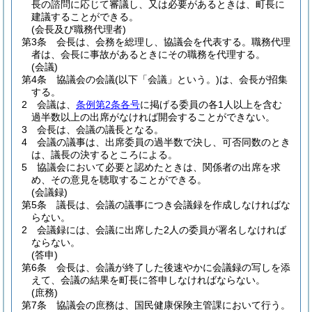
長の諮問に応じて審議し、又は必要があるときは、町長に
建議することができる。
(会長及び職務代理者)
第3条
会長は、会務を総理し、協議会を代表する。
職務代理
者は、会長に事故があるときにその職務を代理する。
(会議)
第4条
協議会の会議
(以下「会議」という。)
は、会長が招集
する。
2
会議は、
条例第2条各号
に掲げる委員の各1人以上を含む
過半数以上の出席がなければ開会することができない。
3
会長は、会議の議長となる。
4
会議の議事は、出席委員の過半数で決し、可否同数のとき
は、議長の決するところによる。
5
協議会において必要と認めたときは、関係者の出席を求
め、その意見を聴取することができる。
(会議録)
第5条
議長は、会議の議事につき会議録を作成しなければな
らない。
2
会議録には、会議に出席した2人の委員が署名しなければ
ならない。
(答申)
第6条
会長は、会議が終了した後速やかに会議録の写しを添
えて、会議の結果を町長に答申しなければならない。
(庶務)
第7条
協議会の庶務は、国民健康保険主管課において行う。