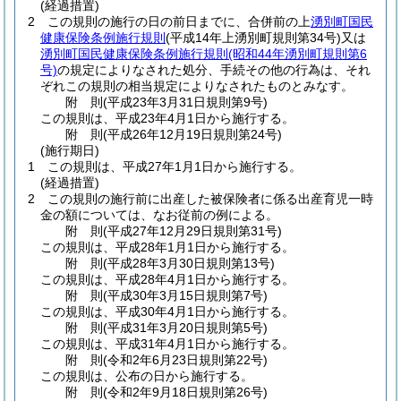
(経過措置)
2
この規則の施行の日の前日までに、合併前の上
湧別町国民
健康保険条例施行規則
(平成14年上湧別町規則第34号)
又は
湧別町国民健康保険条例施行規則
(昭和44年湧別町規則第6
号)
の規定によりなされた処分、手続その他の行為は、それ
ぞれこの規則の相当規定によりなされたものとみなす。
附
則
(平成23年3月31日
規則第9号)
この規則は、平成23年4月1日から施行する。
附
則
(平成26年12月19日
規則第24号)
(施行期日)
1
この規則は、平成27年1月1日から施行する。
(経過措置)
2
この規則の施行前に出産した被保険者に係る出産育児一時
金の額については、なお従前の例による。
附
則
(平成27年12月29日
規則第31号)
この規則は、平成28年1月1日から施行する。
附
則
(平成28年3月30日
規則第13号)
この規則は、平成28年4月1日から施行する。
附
則
(平成30年3月15日
規則第7号)
この規則は、平成30年4月1日から施行する。
附
則
(平成31年3月20日
規則第5号)
この規則は、平成31年4月1日から施行する。
附
則
(令和2年6月23日
規則第22号)
この規則は、公布の日から施行する。
附
則
(令和2年9月18日
規則第26号)