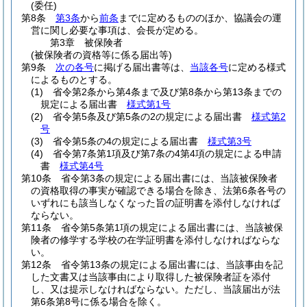
(委任)
第8条
第3条
から
前条
までに定めるもののほか、協議会の運
営に関し必要な事項は、会長が定める。
第3章
被保険者
(被保険者の資格等に係る届出等)
第9条
次の各号
に掲げる届出書等は、
当該各号
に定める様式
によるものとする。
(1)
省令第2条から第4条まで及び第8条から第13条までの
規定による届出書
様式第1号
(2)
省令第5条及び第5条の2の規定による届出書
様式第2
号
(3)
省令第5条の4の規定による届出書
様式第3号
(4)
省令第7条第1項及び第7条の4第4項の規定による申請
書
様式第4号
第10条
省令第3条の規定による届出書には、当該被保険者
の資格取得の事実が確認できる場合を除き、法第6条各号の
いずれにも該当しなくなった旨の証明書を添付しなければ
ならない。
第11条
省令第5条第1項の規定による届出書には、当該被保
険者の修学する学校の在学証明書を添付しなければならな
い。
第12条
省令第13条の規定による届出書には、当該事由を記
した文書又は当該事由により取得した被保険者証を添付
し、又は提示しなければならない。
ただし、当該届出が法
第6条第8号に係る場合を除く。