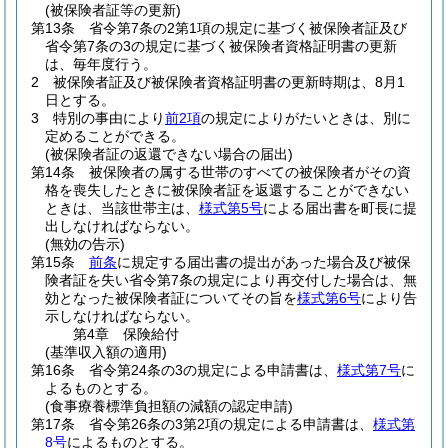
(被保険者証等の更新)
第13条
省令第7条の2第1項の規定に基づく被保険者証及び
省令第7条の3の規定に基づく被保険者資格証明書の更新
は、毎年度行う。
2
被保険者証及び被保険者資格証明書の更新時期は、8月1
日とする。
3
特別の事由により
前2項
の規定によりがたいときは、別に
定めることができる。
(被保険者証の返還できない場合の届出)
第14条
被保険者の属する世帯のすべての被保険者がその資
格を喪失したときに被保険者証を返還することができない
ときは、当該世帯主は、
様式第5号
による届出書を町長に提
出しなければならない。
(無効の告示)
第15条
前条
に規定する届出書の提出があった場合及び被保
険者証を失い省令第7条の規定により再交付した場合は、無
効となった被保険者証についてその旨を
様式第6号
により告
示しなければならない。
第4章
保険給付
(基準収入額の適用)
第16条
省令第24条の3の規定による申請書は、
様式第7号
に
よるものとする。
(食事療養標準負担額の減額の認定申請)
第17条
省令第26条の3第2項の規定による申請書は、
様式第
8号
によるものとする。