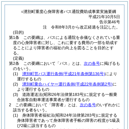
○湧別町重度心身障害者バス通院費助成事業実施要綱
平成21年10月5日
告示第46号
注 令和8年3月から改正経過を注記した。
(目的)
第1条
この要綱は、バスによる通院を余儀なくされている重
度の心身障害者に対し、これに要する費用の一部を助成す
ることにより障害者の福祉の向上を図ることを目的とす
る。
(定義)
第2条
この要綱において「バス」とは、
次の各号
に掲げるも
のをいう。
(1)
湧別町営バス運行条例
(平成21年条例第136号)
により
運行するもの
(2)
湧別町乗合ハイヤー運行条例
(平成22年条例第2号)
に
より運行するもの
(3)
道路運送法
(昭和26年法律第183号)
に規定する一般乗
合旅客自動車運送事業者が運行するもの
2
この要綱において「障害者」とは、
次の各号
のいずれかに
該当する者をいう。
(1)
身体障害者福祉法
(昭和24年法律第283号)
に規定する
身体障害者であって身体障害者手帳の障害の程度が1級及
び2級に該当するもの