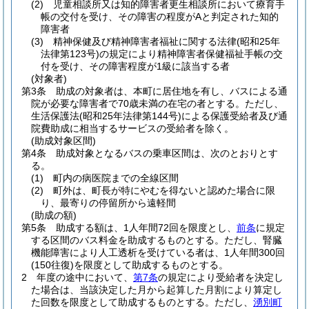
(2)
児童相談所又は知的障害者更生相談所において療育手
帳の交付を受け、その障害の程度がAと判定された知的
障害者
(3)
精神保健及び精神障害者福祉に関する法律
(昭和25年
法律第123号)
の規定により精神障害者保健福祉手帳の交
付を受け、その障害程度が1級に該当する者
(対象者)
第3条
助成の対象者は、本町に居住地を有し、バスによる通
院が必要な障害者で70歳未満の在宅の者とする。
ただし、
生活保護法
(昭和25年法律第144号)
による保護受給者及び通
院費助成に相当するサービスの受給者を除く。
(助成対象区間)
第4条
助成対象となるバスの乗車区間は、次のとおりとす
る。
(1)
町内の病医院までの全線区間
(2)
町外は、町長が特にやむを得ないと認めた場合に限
り、最寄りの停留所から遠軽間
(助成の額)
第5条
助成する額は、1人年間72回を限度とし、
前条
に規定
する区間のバス料金を助成するものとする。
ただし、腎臓
機能障害により人工透析を受けている者は、1人年間300回
(150往復)
を限度として助成するものとする。
2
年度の途中において、
第7条
の規定により受給者を決定し
た場合は、当該決定した月から起算した月割により算定し
た回数を限度として助成するものとする。
ただし、
湧別町