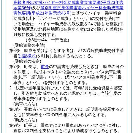
高齢者外出支援ハイヤー料金助成事業実施要綱
(平成23年告
示第36号)
及び
湧別町重度身体障害者ハイヤー料金助成事業
実施要綱
(平成21年告示第45号)
に基づくハイヤー乗車料金
助成券
(以下「ハイヤー助成券」という。)
の交付を受けて
いる場合は、ハイヤー助成券の残枚数を24で除した整数
(中
湧別地区及び北兵村地区に在住する者は12で除した整数)
を
月数に換算し交付する。
(令8告示44・一部改正)
(受給資格の申請)
第6条
助成を受けようとする者は、バス通院費助成交付申請
書
(
別記様式
)
を町長に提出するものとする。
(受給者の決定)
第7条
町長は、
前条
の申請書を受理したときは、助成の可否
を決定し、助成すべきものと認めたときは、バス乗車証明
書
(以下「証明書」という。)
及びバス無料乗車券
(以下「乗
車券」という。)
を交付するものとする。
2
決定の翌年度以降については、毎年3月に受給資格を審査
し、引き続き助成すべきものと認めたときは、当該年度の
乗車券を交付するものとする。
(乗車の方法)
第8条
受給者がバスに乗車したときは、証明書を提示すると
ともに乗車券をバスの料金箱に入れるものとする。
(助成の方法)
第9条
町長は、乗車券により乗車のあったバス会社に対し、
直接バス料金を支払うことにより助成を行うものとする。