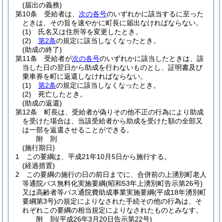
(届出の義務)
第10条
受給者は、
次の各号
のいずれかに該当するに至った
ときは、その旨を速やかに町長に届出なければならない。
(1)
氏名又は住所等を変更したとき。
(2)
第2条
の規定に該当しなくなったとき。
(助成の終了)
第11条
受給者が
次の各号
のいずれかに該当したときは、該
当した日の翌日から助成を行わないものとし、証明書及び
乗車券を町に返還しなければならない。
(1)
第2条
の規定に該当しなくなったとき。
(2)
死亡したとき。
(助成の返還)
第12条
町長は、受給者が偽りその他不正の行為により助成
を受けた場合は、当該受給者から助成を受けた額の全部又
は一部を返還させることができる。
附
則
(施行期日)
1
この要綱は、平成21年10月5日から施行する。
(経過措置)
2
この要綱の施行の日の前日までに、合併前の上湧別町老人
等通院バス無料化実施要綱
(昭和53年上湧別町告示第26号)
又は高齢者等バス通院費助成事業実施要綱
(平成18年湧別町
要綱第3号)
の規定によりなされた手続その他の行為は、そ
れぞれこの要綱の相当規定によりなされたものとみなす。
附
則
(平成26年3月20日
告示第22号)