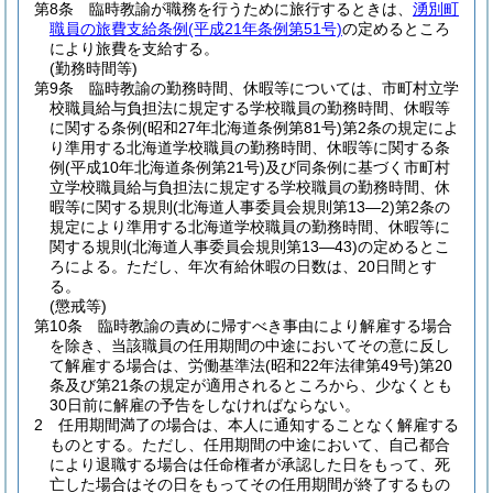
第8条
臨時教諭が職務を行うために旅行するときは、
湧別町
職員の旅費支給条例
(平成21年条例第51号)
の定めるところ
により旅費を支給する。
(勤務時間等)
第9条
臨時教諭の勤務時間、休暇等については、市町村立学
校職員給与負担法に規定する学校職員の勤務時間、休暇等
に関する条例
(昭和27年北海道条例第81号)
第2条の規定によ
り準用する北海道学校職員の勤務時間、休暇等に関する条
例
(平成10年北海道条例第21号)
及び同条例に基づく市町村
立学校職員給与負担法に規定する学校職員の勤務時間、休
暇等に関する規則
(北海道人事委員会規則第13―2)
第2条の
規定により準用する北海道学校職員の勤務時間、休暇等に
関する規則
(北海道人事委員会規則第13―43)
の定めるとこ
ろによる。
ただし、年次有給休暇の日数は、20日間とす
る。
(懲戒等)
第10条
臨時教諭の責めに帰すべき事由により解雇する場合
を除き、当該職員の任用期間の中途においてその意に反し
て解雇する場合は、労働基準法
(昭和22年法律第49号)
第20
条及び第21条の規定が適用されるところから、少なくとも
30日前に解雇の予告をしなければならない。
2
任用期間満了の場合は、本人に通知することなく解雇する
ものとする。
ただし、任用期間の中途において、自己都合
により退職する場合は任命権者が承認した日をもって、死
亡した場合はその日をもってその任用期間が終了するもの