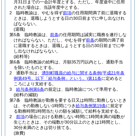
月31日までの一会計年度とする。
ただし、年度途中に任用
された場合は、当該年度中とする。
2
臨時教諭は、やむを得ず
前項
の任用期間満了前に退職する
ときは、退職しようとする日の30日前までに申し出なけれ
ばならない。
(退職)
第5条
臨時教諭は、
前条
の任用期間は誠実に職務を遂行しな
ければならない。
ただし、やむを得ず
前条
の期間の満了前
に退職するときは、退職しようとする日の30日前までに申
し出なければならない。
(給料等)
第6条
臨時教諭の給料は、月額35万円以内とし、通勤手当
を除いたものとする。
2
通勤手当は、
湧別町職員の給与に関する条例
(平成21年条
例第49号。以下「給与条例」という。)
第11条
に定めると
ころにより支給する。
3
給与条例第6条
の規定は、臨時教諭について準用する。
(給料の減額)
第7条
臨時教諭が勤務を要する日又は時間に勤務しないとき
は、その勤務しない1時間につき
給与条例第19条
に規定す
る勤務時間1時間当たりの額を減額して給料を支給する。
2
前項
の場合における勤務しない時間に1時間未満の端数が
生じたときは、その端数が30分以上のときは1時間とし、
30分未満のときは切り捨てる。
(旅費)