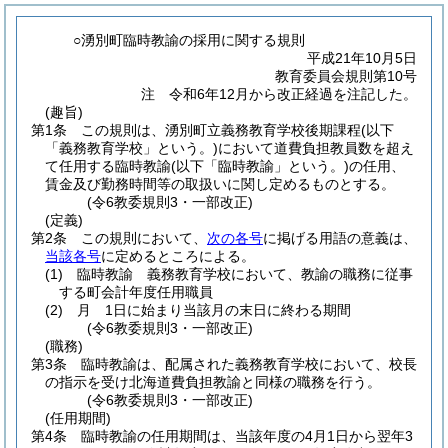
○湧別町臨時教諭の採用に関する規則
平成21年10月5日
教育委員会規則第10号
注 令和6年12月から改正経過を注記した。
(趣旨)
第1条
この規則は、湧別町立義務教育学校後期課程
(以下
「義務教育学校」という。)
において道費負担教員数を超え
て任用する臨時教諭
(以下「臨時教諭」という。)
の任用、
賃金及び勤務時間等の取扱いに関し定めるものとする。
(令6教委規則3・一部改正)
(定義)
第2条
この規則において、
次の各号
に掲げる用語の意義は、
当該各号
に定めるところによる。
(1)
臨時教諭 義務教育学校において、教諭の職務に従事
する町会計年度任用職員
(2)
月 1日に始まり当該月の末日に終わる期間
(令6教委規則3・一部改正)
(職務)
第3条
臨時教諭は、配属された義務教育学校において、校長
の指示を受け北海道費負担教諭と同様の職務を行う。
(令6教委規則3・一部改正)
(任用期間)
第4条
臨時教諭の任用期間は、当該年度の4月1日から翌年3