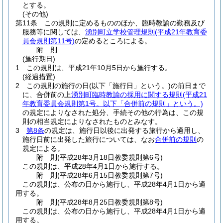
とする。
(その他)
第11条
この規則に定めるもののほか、臨時教諭の勤務及び
服務等に関しては、
湧別町立学校管理規則
(平成21年教育委
員会規則第11号)
の定めるところによる。
附
則
(施行期日)
1
この規則は、平成21年10月5日から施行する。
(経過措置)
2
この規則の施行の日
(以下「施行日」という。)
の前日まで
に、合併前の上
湧別町臨時教諭の採用に関する規則
(平成21
年教育委員会規則第1号。以下「合併前の規則」という。)
の規定によりなされた処分、手続その他の行為は、この規
則の相当規定によりなされたものとみなす。
3
第8条
の規定は、施行日以後に出発する旅行から適用し、
施行日前に出発した旅行については、なお
合併前の規則
の
規定による。
附
則
(平成28年3月18日
教委規則第6号)
この規則は、平成28年4月1日から施行する。
附
則
(平成28年6月15日
教委規則第7号)
この規則は、公布の日から施行し、平成28年4月1日から適
用する。
附
則
(平成28年8月25日
教委規則第8号)
この規則は、公布の日から施行し、平成28年4月1日から適
用する。