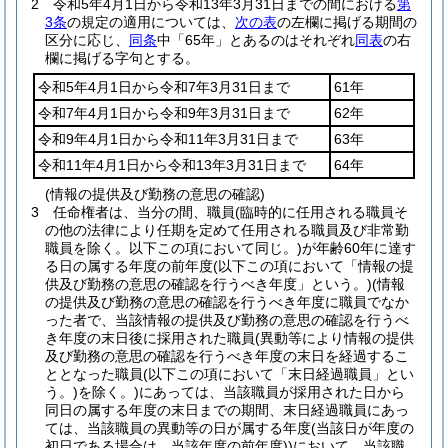
2
令和5年4月1日から令和13年3月31日までの間における
第
3条
の規定の適用については、
次の表
の左欄に掲げる期間の
区分に応じ、
同条
中「65年」とあるのはそれぞれ
同表
の右
欄に掲げる字句とする。
令和5年4月1日から令和7年3月31日まで
61年
令和7年4月1日から令和9年3月31日まで
62年
令和9年4月1日から令和11年3月31日まで
63年
令和11年4月1日から令和13年3月31日まで
64年
(情報の提供及び勤務の意思の確認)
3
任命権者は、当分の間、職員
(臨時的に任用される職員そ
の他の法律により任期を定めて任用される職員及び非常勤
職員を除く。以下この項において同じ。)
が年齢60年に達す
る日の属する年度の前年度
(以下この項において「情報の提
供及び勤務の意思の確認を行うべき年度」という。)
(情報
の提供及び勤務の意思の確認を行うべき年度に職員でなか
った者で、当該情報の提供及び勤務の意思の確認を行うべ
き年度の末日後に採用された職員
(異動等により情報の提供
及び勤務の意思の確認を行うべき年度の末日を経過するこ
ととなった職員
(以下この項において「末日経過職員」とい
う。)
を除く。)
にあっては、当該職員が採用された日から
同日の属する年度の末日までの期間、末日経過職員にあっ
ては、当該職員の異動等の日が属する年度
(当該日が年度の
初日である場合は、当該年度の前年度)
)
において、当該職