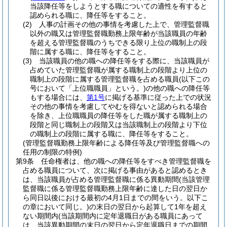
当該降任等をしようとする職についての適性を有すると
認められる職に、降任等をすること。
(2)
人事の計画その他の事情を考慮した上で、管理監督職
以外の職又は管理監督職勤務上限年齢が当該職員の年齢
を超える管理監督職のうちできる限り上位の職制上の段
階に属する職に、降任等をすること。
(3)
当該職員の他の職への降任等をする際に、当該職員が
占めていた管理監督職が属する職制上の段階より上位の
職制上の段階に属する管理監督職を占める職員
(以下この
号において「上位職職員」という。)
の他の職への降任等
もする場合には、
第1号
に掲げる基準に従った上での状況
その他の事情を考慮してやむを得ないと認められる場合
を除き、上位職職員の降任等をした職が属する職制上の
段階と同じ職制上の段階又は当該職制上の段階より下位
の職制上の段階に属する職に、降任等をすること。
(管理監督職勤務上限年齢による降任等及び管理監督職への
任用の制限の特例)
第9条
任命権者は、他の職への降任等をすべき管理監督職を
占める職員について、次に掲げる事由があると認めるとき
は、当該職員が占める管理監督職に係る異動期間
(当該管理
監督職に係る管理監督職勤務上限年齢に達した日の翌日か
ら同日以後における最初の4月1日までの間をいう。以下こ
の章において同じ。)
の末日の翌日から起算して1年を超え
ない期間内
(当該期間内に定年退職日がある職員にあって
は、当該異動期間の末日の翌日から定年退職日までの期間