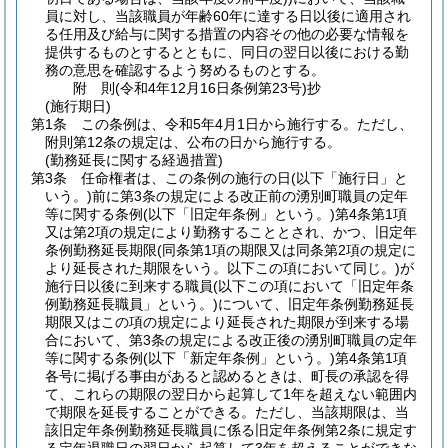
員に対し、当該職員が年齢60年に達する日以後に適用され
る任用及び給与に関する措置の内容その他の必要な情報を
提供するものとするとともに、同日の翌日以後における勤
務の意思を確認するよう努めるものとする。
附
則
(令和4年12月16日
条例第23号)
抄
(施行期日)
第1条
この条例は、令和5年4月1日から施行する。
ただし、
附則第12条の規定は、公布の日から施行する。
(勤務延長に関する経過措置)
第3条
任命権者は、この条例の施行の日
(以下「施行日」と
いう。)
前に第3条の規定による改正前の湧別町職員の定年
等に関する条例
(以下「旧定年条例」という。)
第4条第1項
又は第2項の規定により勤務することとされ、かつ、旧定年
条例勤務延長期限
(同条第1項の期限又は同条第2項の規定に
より延長された期限をいう。以下この項において同じ。)
が
施行日以後に到来する職員
(以下この項において「旧定年条
例勤務延長職員」という。)
について、旧定年条例勤務延長
期限又はこの項の規定により延長された期限が到来する場
合において、第3条の規定による改正後の湧別町職員の定年
等に関する条例
(以下「新定年条例」という。)
第4条第1項
各号に掲げる事由があると認めるときは、町長の承認を得
て、これらの期限の翌日から起算して1年を超えない範囲内
で期限を延長することができる。
ただし、当該期限は、当
該旧定年条例勤務延長職員に係る旧定年条例第2条に規定す