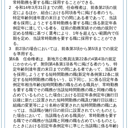
常時勤務を要する職に採用することができる。
2
令和14年3月31日までの間、任命権者は、前条第2項の規
定によるほか、組合における同項各号に掲げる者のうち、
特定年齢到達年度の末日までの間にある者であって、当該
者を採用しようとする常時勤務を要する職に係る新定年条
例定年に達している者を、従前の勤務実績その他の規則で
定める情報に基づく選考により、1年を超えない範囲内で任
期を定め、当該常時勤務を要する職に採用することができ
る。
3
前2項の場合においては、前条第3項から第5項までの規定
を準用する。
第6条
任命権者は、新地方公務員法第22条の4第4項の規定
にかかわらず、附則第4条第1項各号に掲げる者のうち、特
定年齢到達年度の末日までの間にある者であって、当該者
を採用しようとする短時間勤務の職
(新定年条例第12条に規
定する短時間勤務の職をいう。以下同じ。)
に係る旧定年条
例定年相当年齢
(短時間勤務の職を占める職員が、常時勤務
を要する職でその職務が当該短時間勤務の職と同種の職を
占めているものとした場合における旧定年条例定年
(施行日
以後に新たに設置された短時間勤務の職及び施行日以後に
組織の変更等により名称が変更された短時間勤務の職にあ
っては、当該職が施行日の前日に設置されていたものとし
た場合において、当該職を占める職員が、常時勤務を要す
る職でその職務が当該職と同種の職を占めているものとし
たときにおける旧定年条例定年に準じた当該職に係る年齢)