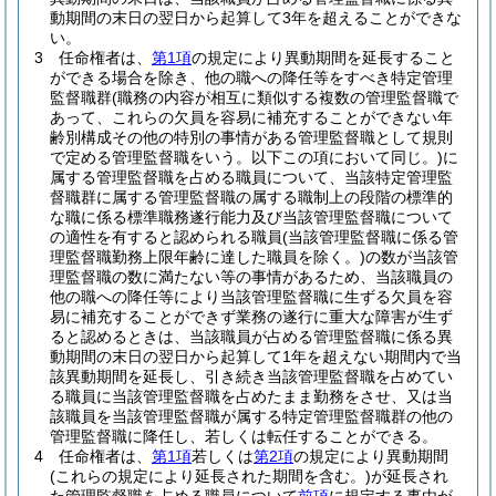
動期間の末日の翌日から起算して3年を超えることができな
い。
3
任命権者は、
第1項
の規定により異動期間を延長すること
ができる場合を除き、他の職への降任等をすべき特定管理
監督職群
(職務の内容が相互に類似する複数の管理監督職で
あって、これらの欠員を容易に補充することができない年
齢別構成その他の特別の事情がある管理監督職として規則
で定める管理監督職をいう。以下この項において同じ。)
に
属する管理監督職を占める職員について、当該特定管理監
督職群に属する管理監督職の属する職制上の段階の標準的
な職に係る標準職務遂行能力及び当該管理監督職について
の適性を有すると認められる職員
(当該管理監督職に係る管
理監督職勤務上限年齢に達した職員を除く。)
の数が当該管
理監督職の数に満たない等の事情があるため、当該職員の
他の職への降任等により当該管理監督職に生ずる欠員を容
易に補充することができず業務の遂行に重大な障害が生ず
ると認めるときは、当該職員が占める管理監督職に係る異
動期間の末日の翌日から起算して1年を超えない期間内で当
該異動期間を延長し、引き続き当該管理監督職を占めてい
る職員に当該管理監督職を占めたまま勤務をさせ、又は当
該職員を当該管理監督職が属する特定管理監督職群の他の
管理監督職に降任し、若しくは転任することができる。
4
任命権者は、
第1項
若しくは
第2項
の規定により異動期間
(これらの規定により延長された期間を含む。)
が延長され