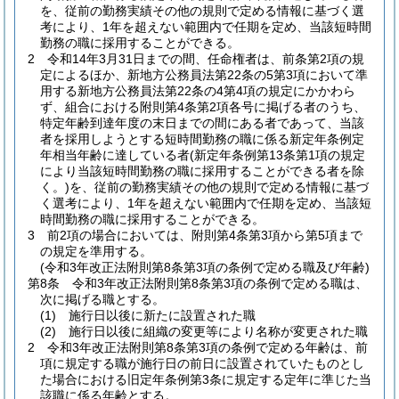
を、従前の勤務実績その他の規則で定める情報に基づく選
考により、1年を超えない範囲内で任期を定め、当該短時間
勤務の職に採用することができる。
2
令和14年3月31日までの間、任命権者は、前条第2項の規
定によるほか、新地方公務員法第22条の5第3項において準
用する新地方公務員法第22条の4第4項の規定にかかわら
ず、組合における附則第4条第2項各号に掲げる者のうち、
特定年齢到達年度の末日までの間にある者であって、当該
者を採用しようとする短時間勤務の職に係る新定年条例定
年相当年齢に達している者
(新定年条例第13条第1項の規定
により当該短時間勤務の職に採用することができる者を除
く。)
を、従前の勤務実績その他の規則で定める情報に基づ
く選考により、1年を超えない範囲内で任期を定め、当該短
時間勤務の職に採用することができる。
3
前2項の場合においては、附則第4条第3項から第5項まで
の規定を準用する。
(令和3年改正法附則第8条第3項の条例で定める職及び年齢)
第8条
令和3年改正法附則第8条第3項の条例で定める職は、
次に掲げる職とする。
(1)
施行日以後に新たに設置された職
(2)
施行日以後に組織の変更等により名称が変更された職
2
令和3年改正法附則第8条第3項の条例で定める年齢は、前
項に規定する職が施行日の前日に設置されていたものとし
た場合における旧定年条例第3条に規定する定年に準じた当
該職に係る年齢とする。