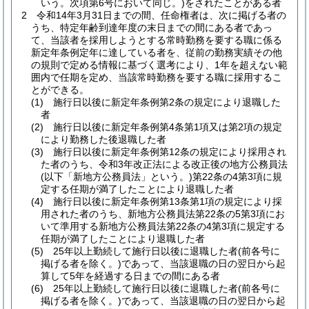
いう。次項第6号において同じ。)
をされたことがある者
2
令和14年3月31日までの間、任命権者は、次に掲げる者の
うち、特定年齢到達年度の末日までの間にある者であっ
て、当該者を採用しようとする常時勤務を要する職に係る
新定年条例定年に達している者を、従前の勤務実績その他
の規則で定める情報に基づく選考により、1年を超えない範
囲内で任期を定め、当該常時勤務を要する職に採用するこ
とができる。
(1)
施行日以後に新定年条例第2条の規定により退職した
者
(2)
施行日以後に新定年条例第4条第1項又は第2項の規定
により勤務した後退職した者
(3)
施行日以後に新定年条例第12条の規定により採用され
た者のうち、令和3年改正法による改正後の地方公務員法
(以下「新地方公務員法」という。)
第22条の4第3項に規
定する任期が満了したことにより退職した者
(4)
施行日以後に新定年条例第13条第1項の規定により採
用された者のうち、新地方公務員法第22条の5第3項にお
いて準用する新地方公務員法第22条の4第3項に規定する
任期が満了したことにより退職した者
(5)
25年以上勤続して施行日以後に退職した者
(前各号に
掲げる者を除く。)
であって、当該退職の日の翌日から起
算して5年を経過する日までの間にある者
(6)
25年以上勤続して施行日以後に退職した者
(前各号に
掲げる者を除く。)
であって、当該退職の日の翌日から起