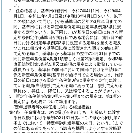
る定年退職日の翌日から起算して3年を超えることができな
い。
2
任命権者は、基準日
(施行日、令和7年4月1日、令和9年4
月1日、令和11年4月1日及び令和13年4月1日をいう。以下
この項において同じ。)
から基準日の翌年の3月31日までの
間、基準日における新定年条例定年
(新定年条例第3条に規
定する定年をいう。以下同じ。)
が基準日の前日における新
定年条例定年
(基準日が施行日である場合には、施行日の前
日における旧定年条例第3条に規定する定年)
を超える職及
びこれに相当する基準日以後に設置された職その他の規則
で定める職に、基準日から基準日の翌年の3月31日までの
間に新定年条例第4条第1項若しくは第2項の規定、令和3年
改正法附則第3条第5項又は前項の規定により勤務している
職員のうち、基準日の前日において同日における当該職に
係る新定年条例定年
(基準日が施行日である場合には、施行
日の前日における旧定年条例第3条に規定する定年)
に達し
ている職員
(当該規則で定める職にあっては、規則で定める
職員)
を、昇任し、降任し、又は転任することができない。
3
新定年条例第4条第3項から第5項までの規定は、第1項の
規定による勤務について準用する。
(定年退職者等の再任用に関する経過措置)
第4条
任命権者は、次に掲げる者のうち、年齢65年に達す
る日以後における最初の3月31日
(以下この条から附則第7
条までにおいて「特定年齢到達年度の末日」という。)
まで
の間にある者であって、当該者を採用しようとする常時勤