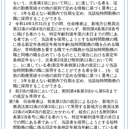
をいう。次条第1項において同じ。)
に達している者を、従
前の勤務実績その他の規則で定める情報に基づく選考によ
り、1年を超えない範囲内で任期を定め、当該短時間勤務の
職に採用することができる。
2
令和14年3月31日までの間、任命権者は、新地方公務員法
第22条の4第4項の規定にかかわらず、附則第4条第2項各号
に掲げる者のうち、特定年齢到達年度の末日までの間にあ
る者であって、当該者を採用しようとする短時間勤務の職
に係る新定年条例定年相当年齢
(短時間勤務の職を占める職
員が、常時勤務を要する職でその職務が当該短時間勤務の
職と同種の職を占めているものとした場合における新定年
条例定年をいう。次条第2項及び附則第11条において同
じ。)
に達している者
(新定年条例第12条の規定により当該
短時間勤務の職に採用することができる者を除く。)
を、従
前の勤務実績その他の規則で定める情報に基づく選考によ
り、1年を超えない範囲内で任期を定め、当該短時間勤務の
職に採用することができる。
3
前2項の場合においては、附則第4条第3項から第5項まで
の規定を準用する。
第7条
任命権者は、前条第1項の規定によるほか、新地方公
務員法第22条の5第3項において準用する新地方公務員法第
22条の4第4項の規定にかかわらず、組合における附則第4
条第1項各号に掲げる者のうち、特定年齢到達年度の末日ま
での間にある者であって、当該者を採用しようとする短時
間勤務の職に係る旧定年条例定年相当年齢に達している者