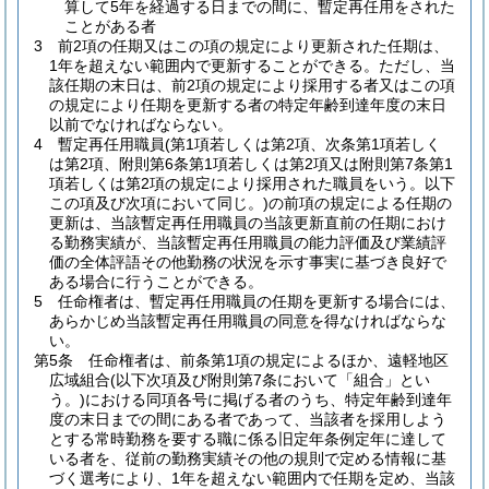
算して5年を経過する日までの間に、暫定再任用をされた
ことがある者
3
前2項の任期又はこの項の規定により更新された任期は、
1年を超えない範囲内で更新することができる。
ただし、当
該任期の末日は、前2項の規定により採用する者又はこの項
の規定により任期を更新する者の特定年齢到達年度の末日
以前でなければならない。
4
暫定再任用職員
(第1項若しくは第2項、次条第1項若しく
は第2項、附則第6条第1項若しくは第2項又は附則第7条第1
項若しくは第2項の規定により採用された職員をいう。以下
この項及び次項において同じ。)
の前項の規定による任期の
更新は、当該暫定再任用職員の当該更新直前の任期におけ
る勤務実績が、当該暫定再任用職員の能力評価及び業績評
価の全体評語その他勤務の状況を示す事実に基づき良好で
ある場合に行うことができる。
5
任命権者は、暫定再任用職員の任期を更新する場合には、
あらかじめ当該暫定再任用職員の同意を得なければならな
い。
第5条
任命権者は、前条第1項の規定によるほか、遠軽地区
広域組合
(以下次項及び附則第7条において「組合」とい
う。)
における同項各号に掲げる者のうち、特定年齢到達年
度の末日までの間にある者であって、当該者を採用しよう
とする常時勤務を要する職に係る旧定年条例定年に達して
いる者を、従前の勤務実績その他の規則で定める情報に基
づく選考により、1年を超えない範囲内で任期を定め、当該