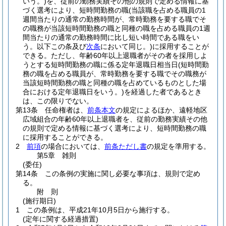
いう。)
を、従前の勤務実績その他の規則で定める情報に基
づく選考により、短時間勤務の職
(当該職を占める職員の1
週間当たりの通常の勤務時間が、常時勤務を要する職でそ
の職務が当該短時間勤務の職と同種の職を占める職員の1週
間当たりの通常の勤務時間に比し短い時間である職をい
う。以下この条及び
次条
において同じ。)
に採用することが
できる。
ただし、年齢60年以上退職者がその者を採用しよ
うとする短時間勤務の職に係る定年退職日相当日
(短時間勤
務の職を占める職員が、常時勤務を要する職でその職務が
当該短時間勤務の職と同種の職を占めているものとした場
合における定年退職日をいう。)
を経過した者であるとき
は、この限りでない。
第13条
任命権者は、
前条本文
の規定によるほか、遠軽地区
広域組合の年齢60年以上退職者を、従前の勤務実績その他
の規則で定める情報に基づく選考により、短時間勤務の職
に採用することができる。
2
前項
の場合においては、
前条ただし書
の規定を準用する。
第5章
雑則
(委任)
第14条
この条例の実施に関し必要な事項は、規則で定め
る。
附
則
(施行期日)
1
この条例は、平成21年10月5日から施行する。
(定年に関する経過措置)