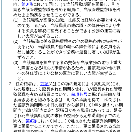
内。
第3項
において同じ。)
で当該異動期間を延長し、引き
続き当該管理監督職を占める職員に、当該管理監督職を占
めたまま勤務をさせることができる。
(1)
当該職務が高度の知識、技能又は経験を必要とするも
のであ るため、当該職員の他の職への降任等により生
ずる欠員を容易に補充することができず公務の運営に著
しい支障が生ずること。
(2)
当該職務に係る勤務環境その他の勤務条件に特殊性が
あるため、当該職員の他の職への降任等による欠員を容
易に補充することができず公務の運営に著しい支障が生
ずること。
(3)
当該職務を担当する者の交替が当該業務の遂行上重大
な障害となる特別の事情があるため、当該職員の他の職
への降任等により公務の運営に著しい支障が生ずるこ
と。
2
任命権者は、
前項
又はこの項の規定により異動期間
(これ
らの規定により延長された期間を含む。)
が延長された管理
監督職を占める職員について、
前項各号
に掲げる事由が引
き続きあると認めるときは、町長の承認を得て、延長され
た当該異動期間の末日の翌日から起算して1年を超えない期
間内
(当該期間内に定年退職日がある職員にあっては、延長
された当該異動期間の末日の翌日から定年退職日までの期
間内。
第4項
において同じ。)
で延長された当該異動期間を
更に延長することができる。
ただし、更に延長される当該
異動期間の末日は、当該職員が占める管理監督職に係る異