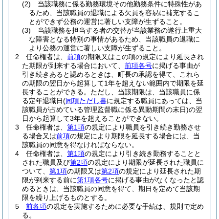
(2)
当該職務に係る勤務環境その他勤務条件に特殊性があ
るため、当該職員の退職による欠員を容易に補充するこ
とができず公務の運営に著しい支障が生ずること。
(3)
当該職務を担当する者の交替が当該業務の遂行上重大
な障害となる特別の事情があるため、当該職員の退職に
より公務の運営に著しい支障が生ずること。
2
任命権者は、
前項
の期限又はこの項の規定により延長され
た期限が到来する場合において、
前項各号
に掲げる事由が
引き続きあると認めるときは、町長の承認を得て、これら
の期限の翌日から起算して1年を超えない範囲内で期限を延
長することができる。
ただし、当該期限は、当該職員に係
る定年退職日
(
同項ただし書
に規定する職員にあっては、当
該職員が占めている管理監督職に係る異動期間の末日)
の翌
日から起算して3年を超えることができない。
3
任命権者は、
第1項
の規定により職員を引き続き勤務させ
る場合又は
前項
の規定により期限を延長する場合には、当
該職員の同意を得なければならない。
4
任命権者は、
第1項
の規定により引き続き勤務することと
された職員及び
第2項
の規定により期限が延長された職員に
ついて、
第1項
の期限又は
第2項
の規定により延長された期
限が到来する前に
第1項各号
に掲げる事由がなくなったと認
めるときは、当該職員の同意を得て、期日を定めて当該期
限を繰り上げるものとする。
5
前各項
の規定を実施するために必要な手続は、規則で定め
る。