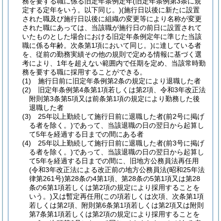
務を要する職に係る旧定年条例定年
(旧定年条例第3条に規
定する定年をいう。以下同じ。)
(施行日以後に新たに設置
された職及び施行日以後に組織の変更等により名称が変更
された職にあっては、当該職が施行日の前日に設置されて
いたものとした場合における旧定年条例定年に準じた当該
職に係る年齢。次条第1項において同じ。)
に達している者
を、従前の勤務実績その他の規則で定める情報に基づく選
考により、1年を超えない範囲内で任期を定め、当該常時勤
務を要する職に採用することができる。
(1)
施行日前に旧定年条例第2条の規定により退職した者
(2)
旧定年条例第4条第1項若しくは第2項、令和3年改正法
附則第3条第5項又は前条第1項の規定により勤務した後
退職した者
(3)
25年以上勤続して施行日前に退職した者
(前2号に掲げ
る者を除く。)
であって、当該退職の日の翌日から起算し
て5年を経過する日までの間にある者
(4)
25年以上勤続して施行日前に退職した者
(前3号に掲げ
る者を除く。)
であって、当該退職の日の翌日から起算し
て5年を経過する日までの間に、旧地方公務員法再任用
(令和3年改正法による改正前の地方公務員法
(昭和25年法
律第261号)
第28条の4第1項、第28条の5第1項又は第28
条の6第1項若しくは第2項の規定により採用することを
いう。)
又は暫定再任用
(この項若しくは次項、次条第1項
若しくは第2項、附則第6条第1項若しくは第2項又は附則
第7条第1項若しくは第2項の規定により採用することを