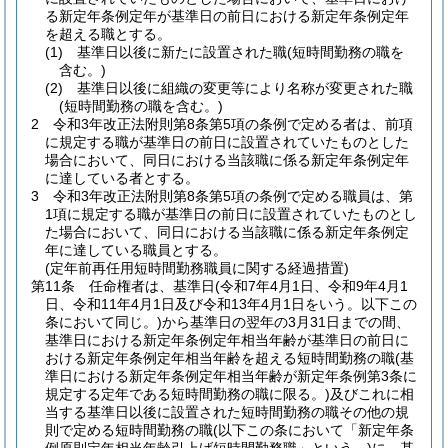
る新定年条例定年が基準日の前日における新定年条例定年
を超える職とする。
(1)
基準日以後に新たに設置された職
(短時間勤務の職を
含む。)
(2)
基準日以後に組織の変更等により名称が変更された職
(短時間勤務の職を含む。)
2
令和3年改正法附則第8条第5項の条例で定める者は、前項
に規定する職が基準日の前日に設置されていたものとした
場合において、同日における当該職に係る新定年条例定年
に達している者とする。
3
令和3年改正法附則第8条第5項の条例で定める職員は、第
1項に規定する職が基準日の前日に設置されていたものとし
た場合において、同日における当該職に係る新定年条例定
年に達している職員とする。
(定年前再任用短時間勤務職員に関する経過措置)
第11条
任命権者は、基準日
(令和7年4月1日、令和9年4月1
日、令和11年4月1日及び令和13年4月1日をいう。以下この
条において同じ。)
から基準日の翌年の3月31日までの間、
基準日における新定年条例定年相当年齢が基準日の前日に
おける新定年条例定年相当年齢を超える短時間勤務の職
(基
準日における新定年条例定年相当年齢が新定年条例第3条に
規定する定年である短時間勤務の職に限る。)
及びこれに相
当する基準日以後に設置された短時間勤務の職その他の規
則で定める短時間勤務の職
(以下この条において「新定年条