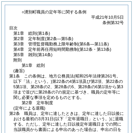
○湧別町職員の定年等に関する条例
平成21年10月5日
条例第32号
目次
第1章
総則
(第1条)
第2章
定年制度
(第2条―第5条)
第3章
管理監督職勤務上限年齢制
(第6条―第11条)
第4章
定年前再任用短時間勤務制
(第12条・第13条)
第5章
雑則
(第14条)
附則
第1章
総則
(趣旨)
第1条
この条例は、地方公務員法
(昭和25年法律第261号。
以下「法」という。)
第22条の4第1項及び第2項、第22条の
5第1項、第28条の2、第28条の5、第28条の6第1項から第3
項まで並びに第28条の7の規定に基づき、職員の定年等に
関し必要な事項を定めるものとする。
第2章
定年制度
(定年による退職)
第2条
職員は、定年に達したときは、定年に達した日以後に
おける最初の3月31日
(以下「定年退職日」という。)
に退職
する。
ただし、定年に達した日以後定年退職日までの間に
当該職員から書面による申出のあった場合は、申出の日を