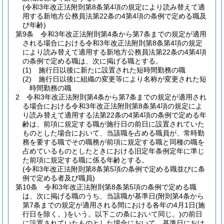
(令和3年改正法附則第8条第4項の規定により読み替えて適
用する新地方公務員法第22条の4第4項の条例で定める職及
び年齢)
第9条
令和3年改正法附則第4条から第7条までの規定が適用
される場合における令和3年改正法附則第8条第4項の規定
により読み替えて適用する新地方公務員法第22条の4第4項
の条例で定める職は、次に掲げる職とする。
(1)
施行日以後に新たに設置された短時間勤務の職
(2)
施行日以後に組織の変更等により名称が変更された短
時間勤務の職
2
令和3年改正法附則第4条から第7条までの規定が適用され
る場合における令和3年改正法附則第8条第4項の規定によ
り読み替えて適用する法第22条の4第4項の条例で定める年
齢は、前項に規定する職が施行日の前日に設置されていた
ものとした場合において、当該職を占める職員が、常時勤
務を要する職でその職務が前項に規定する職と同種の職を
占めているものとしたときにおける旧定年条例定年に準じ
た前項に規定する職に係る年齢とする。
(令和3年改正法附則第8条第5項の条例で定める職並びに条
例で定める者及び職員)
第10条
令和3年改正法附則第8条第5項の条例で定める職
は、次に掲げる職のうち、当該職が基準日
(附則第4条から
第7条までの規定が適用される間における各年の4月1日
(施
行日を除く。)
をいう。以下この条において同じ。)
の前日
に設置されていたものとした場合において、基準日におけ