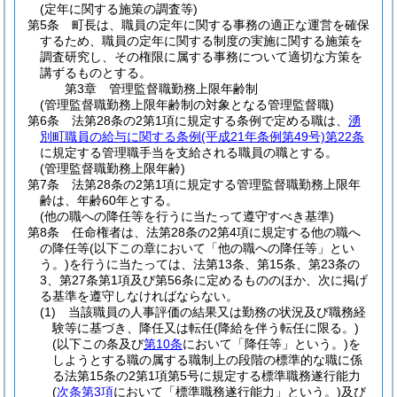
(定年に関する施策の調査等)
第5条
町長は、職員の定年に関する事務の適正な運営を確保
するため、職員の定年に関する制度の実施に関する施策を
調査研究し、その権限に属する事務について適切な方策を
講ずるものとする。
第3章
管理監督職勤務上限年齢制
(管理監督職勤務上限年齢制の対象となる管理監督職)
第6条
法第28条の2第1項に規定する条例で定める職は、
湧
別町職員の給与に関する条例
(平成21年条例第49号)
第22条
に規定する管理職手当を支給される職員の職とする。
(管理監督職勤務上限年齢)
第7条
法第28条の2第1項に規定する管理監督職勤務上限年
齢は、年齢60年とする。
(他の職への降任等を行うに当たって遵守すべき基準)
第8条
任命権者は、法第28条の2第4項に規定する他の職へ
の降任等
(以下この章において「他の職への降任等」とい
う。)
を行うに当たっては、法第13条、第15条、第23条の
3、第27条第1項及び第56条に定めるもののほか、次に掲げ
る基準を遵守しなければならない。
(1)
当該職員の人事評価の結果又は勤務の状況及び職務経
験等に基づき、降任又は転任
(降給を伴う転任に限る。)
(以下この条及び
第10条
において「降任等」という。)
を
しようとする職の属する職制上の段階の標準的な職に係
る法第15条の2第1項第5号に規定する標準職務遂行能力
(
次条第3項
において「標準職務遂行能力」という。)
及び