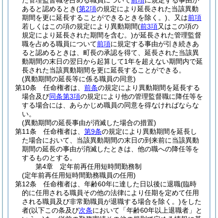
た管理監督職を占める職員について
前項
に規定する事由が
あると認めるとき
(
第2項
の規定により延長された当該異動
期間を更に延長することができるときを除く。)
、又は
前項
若しくはこの項の規定により異動期間
(
前3項
又はこの項の
規定により延長された期間を含む。)
が延長された管理監督
職を占める職員について
前項
に規定する事由が引き続きあ
ると認めるときは、町長の承認を得て、延長された当該異
動期間の末日の翌日から起算して1年を超えない期間内で延
長された当該異動期間を更に延長することができる。
(異動期間の延長等に係る職員の同意)
第10条
任命権者は、
前条
の規定により異動期間を延長する
場合及び
同条第3項
の規定により他の管理監督職に降任等を
する場合には、あらかじめ職員の同意を得なければならな
い。
(異動期間の延長事由が消滅した場合の措置)
第11条
任命権者は、
第9条
の規定により異動期間を延長し
た場合において、当該異動期間の末日の到来前に当該異動
期間の延長の事由が消滅したときは、他の職への降任等を
するものとする。
第4章
定年前再任用短時間勤務制
(定年前再任用短時間勤務職員の任用)
第12条
任命権者は、年齢60年に達した日以後に退職
(臨時
的に任用される職員その他の法律により任期を定めて任用
される職員及び非常勤職員が退職する場合を除く。)
をした
者
(以下この条及び
次条
において「年齢60年以上退職者」と