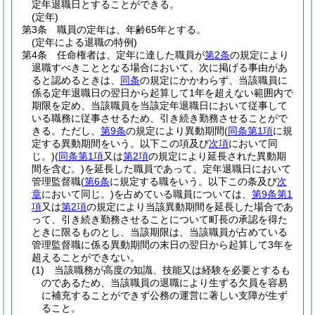
定年退職日とすることができる。
(定年)
第3条
職員の定年は、年齢65年とする。
(定年による退職の特例)
第4条
任命権者は、定年に達した職員が
第2条
の規定により
退職すべきこととなる場合において、次に掲げる事由があ
ると認めるときは、
同条
の規定にかかわらず、当該職員に
係る定年退職日の翌日から起算して1年を超えない範囲内で
期限を定め、当該職員を当該定年退職日において従事して
いる職務に従事させるため、引き続き勤務させることがで
きる。
ただし、
第9条
の規定により異動期間
(
同条第1項
に規
定する異動期間をいう。以下この項及び
次項
において同
じ。)
(
同条第1項
又は
第2項
の規定により延長された異動期
間を含む。)
を延長した職員であって、定年退職日において
管理監督職
(
第6条
に規定する職をいう。以下この条及び
次
章
において同じ。)
を占めている職員については、
第9条第1
項
又は
第2項
の規定により当該異動期間を延長した場合であ
って、引き続き勤務させることについて町長の承認を得た
ときに限るものとし、当該期限は、当該職員が占めている
管理監督職に係る異動期間の末日の翌日から起算して3年を
超えることができない。
(1)
当該職務が高度の知識、技能又は経験を必要とするも
のであるため、当該職員の退職により生ずる欠員を容易
に補充することができず公務の運営に著しい支障が生ず
ること。