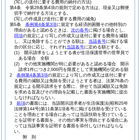
(写しの送付に要する費用の納付の方法)
第4条
令第28条第4項の規則で定める方法は、現金又は郵便
切手で納付する方法とする。
(写しの作成及び送付に要する費用の減免)
第5条
条例第4条第3項
に規定する経済的困難その他特別の
理由があると認めるときは、
次の各号
に掲げる場合とし、
同項
の規定により写しの作成又は送付に要する費用を減額
し、又は免除することができる額は、
当該各号
に掲げる場
合の区分に応じ、それぞれ
当該各号
に定める額とする。
(1)
開示請求をしようとする者が生活保護世帯の世帯員で
ある場合 全額
(2)
その他実施機関が特に必要があると認める場合 開示
請求1件につき2,000円を限度として実施機関が定める額
2
条例第4条第3項
の規定により写しの作成又は送付に要す
る費用の減額又は免除を受けようとする者は、法第76条の
規定による開示請求をする際に、併せて当該減額又は免除
を求める旨及びその理由を記載した書面を実施機関に提出
しなければならない。
3
前項
の書面には、当該開示請求者が生活保護法
(昭和25年
法律第144号)
第11条第1項各号に掲げる扶助を受けている
ことを理由とする場合にあっては当該扶助を受けているこ
とを証明する書面を、その他の事実を理由とする場合にあ
っては当該事実を証明する書面を添付しなければならな
い。
附
則