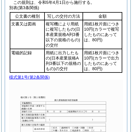
この規則は、令和5年4月1日から施行する。
別表
(第3条関係)
公文書の種別
写しの交付の方法
金額
文書又は図画
複写機により用紙
用紙1枚片面につき
に複写したもの
(日
10円
(カラーで複写
本産業規格A列3番
したものにあって
以下の規格のもの)
は、80円)
の交付
電磁的記録
用紙に出力したも
用紙1枚片面につき
の
(日本産業規格A
10円
(カラーで出力
列3番以下の規格の
したものにあって
もの)
の交付
は、80円)
様式第1号
(第2条関係)