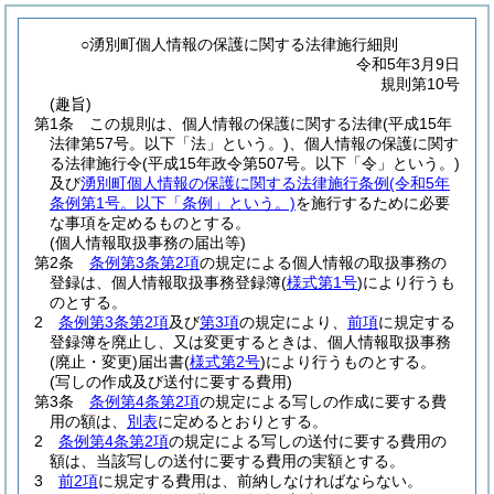
○湧別町個人情報の保護に関する法律施行細則
令和5年3月9日
規則第10号
(趣旨)
第1条
この規則は、個人情報の保護に関する法律
(平成15年
法律第57号。以下「法」という。)
、個人情報の保護に関す
る法律施行令
(平成15年政令第507号。以下「令」という。)
及び
湧別町個人情報の保護に関する法律施行条例
(令和5年
条例第1号。以下「条例」という。)
を施行するために必要
な事項を定めるものとする。
(個人情報取扱事務の届出等)
第2条
条例第3条第2項
の規定による個人情報の取扱事務の
登録は、個人情報取扱事務登録簿
(
様式第1号
)
により行うも
のとする。
2
条例第3条第2項
及び
第3項
の規定により、
前項
に規定する
登録簿を廃止し、又は変更するときは、個人情報取扱事務
(廃止・変更)
届出書
(
様式第2号
)
により行うものとする。
(写しの作成及び送付に要する費用)
第3条
条例第4条第2項
の規定による写しの作成に要する費
用の額は、
別表
に定めるとおりとする。
2
条例第4条第2項
の規定による写しの送付に要する費用の
額は、当該写しの送付に要する費用の実額とする。
3
前2項
に規定する費用は、前納しなければならない。