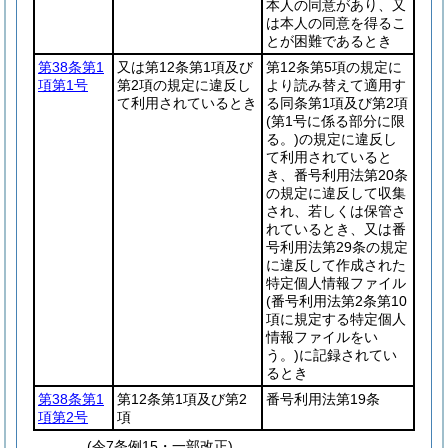
本人の同意があり、又
は本人の同意を得るこ
とが困難であるとき
第38条第1
又は第12条第1項及び
第12条第5項の規定に
項第1号
第2項の規定に違反し
より読み替えて適用す
て利用されているとき
る同条第1項及び第2項
(第1号に係る部分に限
る。)
の規定に違反し
て利用されていると
き、番号利用法第20条
の規定に違反して収集
され、若しくは保管さ
れているとき、又は番
号利用法第29条の規定
に違反して作成された
特定個人情報ファイル
(番号利用法第2条第10
項に規定する特定個人
情報ファイルをい
う。)
に記録されてい
るとき
第38条第1
第12条第1項及び第2
番号利用法第19条
項第2号
項
(令7条例15・一部改正)