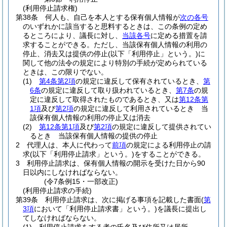
(利用停止請求権)
第38条
何人も、自己を本人とする保有個人情報が
次の各号
のいずれかに該当すると思料するときは、この条例の定め
るところにより、議長に対し、
当該各号
に定める措置を請
求することができる。
ただし、当該保有個人情報の利用の
停止、消去又は提供の停止
(以下「利用停止」という。)
に
関して他の法令の規定により特別の手続が定められている
ときは、この限りでない。
(1)
第4条第2項
の規定に違反して保有されているとき、
第
6条
の規定に違反して取り扱われているとき、
第7条
の規
定に違反して取得されたものであるとき、又は
第12条第
1項
及び
第2項
の規定に違反して利用されているとき 当
該保有個人情報の利用の停止又は消去
(2)
第12条第1項
及び
第2項
の規定に違反して提供されてい
るとき 当該保有個人情報の提供の停止
2
代理人は、本人に代わって
前項
の規定による利用停止の請
求
(以下「利用停止請求」という。)
をすることができる。
3
利用停止請求は、保有個人情報の開示を受けた日から90
日以内にしなければならない。
(令7条例15・一部改正)
(利用停止請求の手続)
第39条
利用停止請求は、次に掲げる事項を記載した書面
(
第
3項
において「利用停止請求書」という。)
を議長に提出し
てしなければならない。