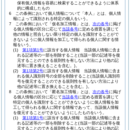
保有個人情報を容易に検索することができるように体系
的に構成したもの
6
この条例において個人情報について「本人」とは、個人情
報によって識別される特定の個人をいう。
7
この条例において「仮名加工情報」とは、
次の各号
に掲げ
る個人情報の区分に応じて
当該各号
に定める措置を講じて
他の情報と照合しない限り特定の個人を識別することがで
きないように個人情報を加工して得られる個人に関する情
報をいう。
(1)
第1項第1号
に該当する個人情報 当該個人情報に含ま
れる記述等の一部を削除すること
(当該一部の記述等を復
元することのできる規則性を有しない方法により他の記
述等に置き換えることを含む。)
。
(2)
第1項第2号
に該当する個人情報 当該個人情報に含ま
れる個人識別符号の全部を削除すること
(当該個人識別符
号を復元することのできる規則性を有しない方法により
他の記述等に置き換えることを含む。)
。
8
この条例において「匿名加工情報」とは、
次の各号
に掲げ
る個人情報の区分に応じて
当該各号
に定める措置を講じて
特定の個人を識別することができないように個人情報を加
工して得られる個人に関する情報であって、当該個人情報
を復元することができないようにしたものをいう。
(1)
第1項第1号
に該当する個人情報 当該個人情報に含ま
れる記述等の一部を削除すること
(当該一部の記述等を復
元することのできる規則性を有しない方法により他の記