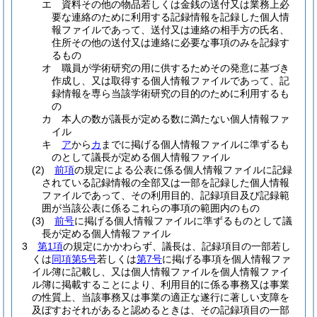
エ
資料その他の物品若しくは金銭の送付又は業務上必
要な連絡のために利用する記録情報を記録した個人情
報ファイルであって、送付又は連絡の相手方の氏名、
住所その他の送付又は連絡に必要な事項のみを記録す
るもの
オ
職員が学術研究の用に供するためその発意に基づき
作成し、又は取得する個人情報ファイルであって、記
録情報を専ら当該学術研究の目的のために利用するも
の
カ
本人の数が議長が定める数に満たない個人情報ファ
イル
キ
ア
から
カ
までに掲げる個人情報ファイルに準ずるも
のとして議長が定める個人情報ファイル
(2)
前項
の規定による公表に係る個人情報ファイルに記録
されている記録情報の全部又は一部を記録した個人情報
ファイルであって、その利用目的、記録項目及び記録範
囲が当該公表に係るこれらの事項の範囲内のもの
(3)
前号
に掲げる個人情報ファイルに準ずるものとして議
長が定める個人情報ファイル
3
第1項
の規定にかかわらず、議長は、記録項目の一部若し
くは
同項第5号
若しくは
第7号
に掲げる事項を個人情報ファ
イル簿に記載し、又は個人情報ファイルを個人情報ファイ
ル簿に掲載することにより、利用目的に係る事務又は事業
の性質上、当該事務又は事業の適正な遂行に著しい支障を
及ぼすおそれがあると認めるときは、その記録項目の一部