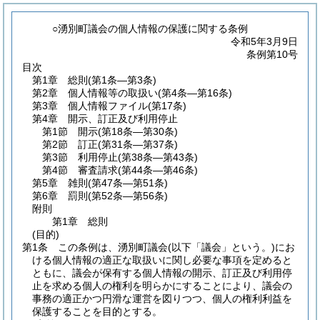
○湧別町議会の個人情報の保護に関する条例
令和5年3月9日
条例第10号
目次
第1章
総則
(第1条―第3条)
第2章
個人情報等の取扱い
(第4条―第16条)
第3章
個人情報ファイル
(第17条)
第4章
開示、訂正及び利用停止
第1節
開示
(第18条―第30条)
第2節
訂正
(第31条―第37条)
第3節
利用停止
(第38条―第43条)
第4節
審査請求
(第44条―第46条)
第5章
雑則
(第47条―第51条)
第6章
罰則
(第52条―第56条)
附則
第1章
総則
(目的)
第1条
この条例は、湧別町議会
(以下「議会」という。)
にお
ける個人情報の適正な取扱いに関し必要な事項を定めると
ともに、議会が保有する個人情報の開示、訂正及び利用停
止を求める個人の権利を明らかにすることにより、議会の
事務の適正かつ円滑な運営を図りつつ、個人の権利利益を
保護することを目的とする。