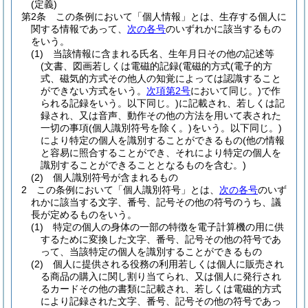
(定義)
第2条
この条例において「個人情報」とは、生存する個人に
関する情報であって、
次の各号
のいずれかに該当するもの
をいう。
(1)
当該情報に含まれる氏名、生年月日その他の記述等
(文書、図画若しくは電磁的記録
(電磁的方式
(電子的方
式、磁気的方式その他人の知覚によっては認識すること
ができない方式をいう。
次項第2号
において同じ。)
で作
られる記録をいう。以下同じ。)
に記載され、若しくは記
録され、又は音声、動作その他の方法を用いて表された
一切の事項
(個人識別符号を除く。)
をいう。以下同じ。)
により特定の個人を識別することができるもの
(他の情報
と容易に照合することができ、それにより特定の個人を
識別することができることとなるものを含む。)
(2)
個人識別符号が含まれるもの
2
この条例において「個人識別符号」とは、
次の各号
のいず
れかに該当する文字、番号、記号その他の符号のうち、議
長が定めるものをいう。
(1)
特定の個人の身体の一部の特徴を電子計算機の用に供
するために変換した文字、番号、記号その他の符号であ
って、当該特定の個人を識別することができるもの
(2)
個人に提供される役務の利用若しくは個人に販売され
る商品の購入に関し割り当てられ、又は個人に発行され
るカードその他の書類に記載され、若しくは電磁的方式
により記録された文字、番号、記号その他の符号であっ