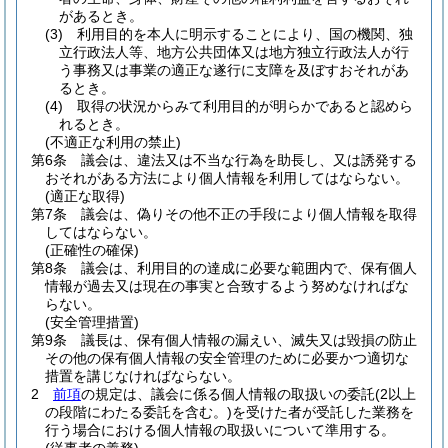
があるとき。
(3)
利用目的を本人に明示することにより、国の機関、独
立行政法人等、地方公共団体又は地方独立行政法人が行
う事務又は事業の適正な遂行に支障を及ぼすおそれがあ
るとき。
(4)
取得の状況からみて利用目的が明らかであると認めら
れるとき。
(不適正な利用の禁止)
第6条
議会は、違法又は不当な行為を助長し、又は誘発する
おそれがある方法により個人情報を利用してはならない。
(適正な取得)
第7条
議会は、偽りその他不正の手段により個人情報を取得
してはならない。
(正確性の確保)
第8条
議会は、利用目的の達成に必要な範囲内で、保有個人
情報が過去又は現在の事実と合致するよう努めなければな
らない。
(安全管理措置)
第9条
議長は、保有個人情報の漏えい、滅失又は毀損の防止
その他の保有個人情報の安全管理のために必要かつ適切な
措置を講じなければならない。
2
前項
の規定は、議会に係る個人情報の取扱いの委託
(2以上
の段階にわたる委託を含む。)
を受けた者が受託した業務を
行う場合における個人情報の取扱いについて準用する。