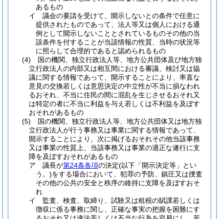
あるもの
イ
議会の要請を受けて、開示しないとの条件で任意に
提供されたものであって、法人等又は個人における通
例として開示しないこととされているものその他の当
該条件を付することが当該情報の性質、当時の状況等
に照らして合理的であると認められるもの
(4)
国の機関、独立行政法人等、地方公共団体及び地方独
立行政法人の内部又は相互間における審議、検討又は協
議に関する情報であって、開示することにより、率直な
意見の交換若しくは意思決定の中立性が不当に損なわれ
るおそれ、不当に住民の間に混乱を生じさせるおそれ又
は特定の者に不当に利益を与え若しくは不利益を及ぼす
おそれがあるもの
(5)
国の機関、独立行政法人等、地方公共団体又は地方独
立行政法人が行う事務又は事業に関する情報であって、
開示することにより、次に掲げるおそれその他当該事務
又は事業の性質上、当該事務又は事業の適正な遂行に支
障を及ぼすおそれがあるもの
ア
議長が
第24条各項
の決定
(以下「開示決定等」とい
う。)
をする場合において、犯罪の予防、鎮圧又は捜査
その他の公共の安全と秩序の維持に支障を及ぼすおそ
れ
イ
監査、検査、取締り、試験又は租税の賦課若しくは
徴収に係る事務に関し、正確な事実の把握を困難にす
るおそれ又は違法若しくは不当な行為を容易にし、若