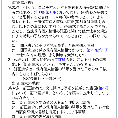
(訂正請求権)
第31条
何人も、自己を本人とする保有個人情報
(次に掲げる
ものに限る。
第38条第1項
において同じ。)
の内容が事実で
ないと思料するときは、この条例の定めるところにより、
議長に対し、当該保有個人情報の訂正
(追加又は削除を含
む。以下この章において同じ。)
を請求することができる。
ただし、当該保有個人情報の訂正に関して他の法令の規定
により特別の手続が定められているときは、この限りでな
い。
(1)
開示決定に基づき開示を受けた保有個人情報
(2)
開示決定に係る保有個人情報であって、
第29条第1項
の他の法令の規定により開示を受けたもの
2
代理人は、本人に代わって
前項
の規定による訂正の請求
(以下「訂正請求」という。)
をすることができる。
3
訂正請求は、保有個人情報の開示を受けた日から90日以
内にしなければならない。
(令7条例15・一部改正)
(訂正請求の手続)
第32条
訂正請求は、次に掲げる事項を記載した書面
(
第3項
において「訂正請求書」という。)
を議長に提出してしなけ
ればならない。
(1)
訂正請求をする者の氏名及び住所又は居所
(2)
訂正請求に係る保有個人情報の開示を受けた日その他
当該保有個人情報を特定するに足りる事項
(3)
訂正請求の趣旨及び理由