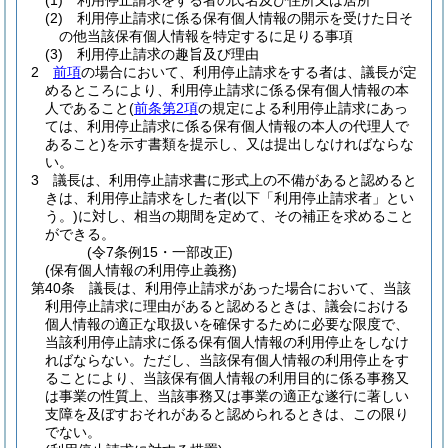
(1)
利用停止請求をする者の氏名及び住所又は居所
(2)
利用停止請求に係る保有個人情報の開示を受けた日そ
の他当該保有個人情報を特定するに足りる事項
(3)
利用停止請求の趣旨及び理由
2
前項
の場合において、利用停止請求をする者は、議長が定
めるところにより、利用停止請求に係る保有個人情報の本
人であること
(
前条第2項
の規定による利用停止請求にあっ
ては、利用停止請求に係る保有個人情報の本人の代理人で
あること)
を示す書類を提示し、又は提出しなければならな
い。
3
議長は、利用停止請求書に形式上の不備があると認めると
きは、利用停止請求をした者
(以下「利用停止請求者」とい
う。)
に対し、相当の期間を定めて、その補正を求めること
ができる。
(令7条例15・一部改正)
(保有個人情報の利用停止義務)
第40条
議長は、利用停止請求があった場合において、当該
利用停止請求に理由があると認めるときは、議会における
個人情報の適正な取扱いを確保するために必要な限度で、
当該利用停止請求に係る保有個人情報の利用停止をしなけ
ればならない。
ただし、当該保有個人情報の利用停止をす
ることにより、当該保有個人情報の利用目的に係る事務又
は事業の性質上、当該事務又は事業の適正な遂行に著しい
支障を及ぼすおそれがあると認められるときは、この限り
でない。