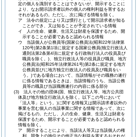
定の個人を識別することはできないが、開示することに
より、なお開示請求者以外の個人の権利利益を害するお
それがあるもの。
ただし、次に掲げる情報を除く。
ア
法令の規定により又は慣行として開示請求者が知る
ことができ、又は知ることが予定されている情報
イ
人の生命、健康、生活又は財産を保護するため、開
示することが必要であると認められる情報
ウ
当該個人が公務員等
(国家公務員法
(昭和22年法律第
120号)
第2条第1項に規定する国家公務員
(独立行政法人
通則法第2条第4項に規定する行政執行法人の役員及び
職員を除く。)
、独立行政法人等の役員及び職員、地方
公務員法
(昭和25年法律第261号)
第2条に規定する地方
公務員並びに地方独立行政法人の役員及び職員をい
う。)
である場合において、当該情報がその職務の遂行
に係る情報であるときは、当該情報のうち、当該公務
員等の職及び当該職務遂行の内容に係る部分
(3)
法人その他の団体
(国、独立行政法人等、地方公共団
体及び地方独立行政法人を除く。以下この号において
「法人等」という。)
に関する情報又は開示請求者以外の
事業を営む個人の当該事業に関する情報であって、次に
掲げるもの。
ただし、人の生命、健康、生活又は財産を
保護するため、開示することが必要であると認められる
情報を除く。
ア
開示することにより、当該法人等又は当該個人の権
利、競争上の地位その他正当な利益を害するおそれが