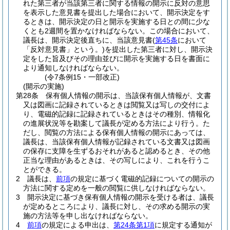
れた第三者が当該第三者に関する情報の開示に反対の意思
を表示した意見書を提出した場合において、開示決定をす
るときは、開示決定の日と開示を実施する日との間に少な
くとも2週間を置かなければならない。
この場合において、
議長は、開示決定後直ちに、当該意見書
(
第45条
において
「反対意見書」という。)
を提出した第三者に対し、開示決
定をした旨及びその理由並びに開示を実施する日を書面に
より通知しなければならない。
(令7条例15・一部改正)
(開示の実施)
第28条
保有個人情報の開示は、当該保有個人情報が、文書
又は図画に記録されているときは閲覧又は写しの交付によ
り、電磁的記録に記録されているときはその種別、情報化
の進展状況等を勘案して議長が定める方法により行う。
た
だし、閲覧の方法による保有個人情報の開示にあっては、
議長は、当該保有個人情報が記録されている文書又は図画
の保存に支障を生ずるおそれがあると認めるとき、その他
正当な理由があるときは、その写しにより、これを行うこ
とができる。
2
議長は、
前項
の規定に基づく電磁的記録についての開示の
方法に関する定めを一般の閲覧に供しなければならない。
3
開示決定に基づき保有個人情報の開示を受ける者は、議長
が定めるところにより、議長に対し、その求める開示の実
施の方法等を申し出なければならない。
4
前項
の規定による申出は、
第24条第1項
に規定する通知が