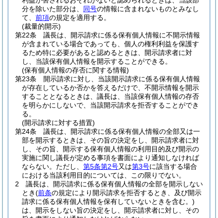
利益が害されるおそれがないと認められるときは、当該部
分を除いた部分は、
同号
の情報に含まれないものとみなし
て、
前項
の規定を適用する。
(裁量的開示)
第22条
議長は、開示請求に係る保有個人情報に不開示情報
が含まれている場合であっても、個人の権利利益を保護す
るため特に必要があると認めるときは、開示請求者に対
し、当該保有個人情報を開示することができる。
(保有個人情報の存否に関する情報)
第23条
開示請求に対し、当該開示請求に係る保有個人情報
が存在しているか否かを答えるだけで、不開示情報を開示
することとなるときは、議長は、当該保有個人情報の存否
を明らかにしないで、当該開示請求を拒否することができ
る。
(開示請求に対する措置)
第24条
議長は、開示請求に係る保有個人情報の全部又は一
部を開示するときは、その旨の決定をし、開示請求者に対
し、その旨、開示する保有個人情報の利用目的及び開示の
実施に関し議長が定める事項を書面により通知しなければ
ならない。
ただし、
第5条第2号
又は
第3号
に該当する場合
における当該利用目的については、この限りでない。
2
議長は、開示請求に係る保有個人情報の全部を開示しない
とき
(
前条
の規定により開示請求を拒否するとき、及び開示
請求に係る保有個人情報を保有していないときを含む。)
は、開示をしない旨の決定をし、開示請求者に対し、その