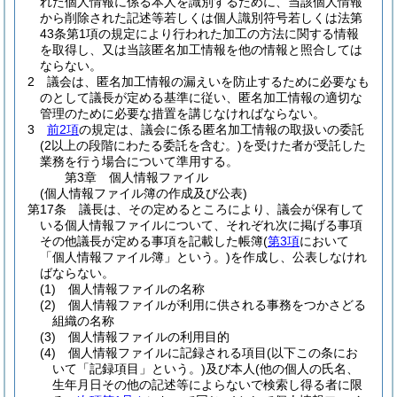
れた個人情報に係る本人を識別するために、当該個人情報
から削除された記述等若しくは個人識別符号若しくは法第
43条第1項の規定により行われた加工の方法に関する情報
を取得し、又は当該匿名加工情報を他の情報と照合しては
ならない。
2
議会は、匿名加工情報の漏えいを防止するために必要なも
のとして議長が定める基準に従い、匿名加工情報の適切な
管理のために必要な措置を講じなければならない。
3
前2項
の規定は、議会に係る匿名加工情報の取扱いの委託
(2以上の段階にわたる委託を含む。)
を受けた者が受託した
業務を行う場合について準用する。
第3章
個人情報ファイル
(個人情報ファイル簿の作成及び公表)
第17条
議長は、その定めるところにより、議会が保有して
いる個人情報ファイルについて、それぞれ次に掲げる事項
その他議長が定める事項を記載した帳簿
(
第3項
において
「個人情報ファイル簿」という。)
を作成し、公表しなけれ
ばならない。
(1)
個人情報ファイルの名称
(2)
個人情報ファイルが利用に供される事務をつかさどる
組織の名称
(3)
個人情報ファイルの利用目的
(4)
個人情報ファイルに記録される項目
(以下この条にお
いて「記録項目」という。)
及び本人
(他の個人の氏名、
生年月日その他の記述等によらないで検索し得る者に限