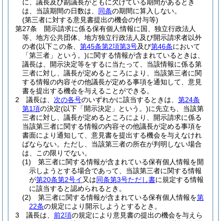
に、議長及び副議長がともに欠けている期間があるとき
は、当該期間の日数は、
同条
の期間に算入しない。
(第三者に対する意見書提出の機会の付与等)
第27条
開示請求に係る保有個人情報に国、独立行政法人
等、地方公共団体、地方独立行政法人及び開示請求者以外
の者
(以下この条、
第45条第2項第3号
及び
第46条
において
「第三者」という。)
に関する情報が含まれているときは、
議長は、開示決定等をするに当たって、当該情報に係る第
三者に対し、議長が定めるところにより、当該第三者に関
する情報の内容その他議長が定める事項を通知して、意見
書を提出する機会を与えることができる。
2
議長は、
次の各号
のいずれかに該当するときは、
第24条
第1項
の決定
(以下「開示決定」という。)
に先立ち、当該第
三者に対し、議長が定めるところにより、開示請求に係る
当該第三者に関する情報の内容その他議長が定める事項を
書面により通知して、意見書を提出する機会を与えなけれ
ばならない。
ただし、当該第三者の所在が判明しない場合
は、この限りでない。
(1)
第三者に関する情報が含まれている保有個人情報を開
示しようとする場合であって、当該第三者に関する情報
が
第20条第2号イ
又は
同条第3号ただし書
に規定する情報
に該当すると認められるとき。
(2)
第三者に関する情報が含まれている保有個人情報を
第
22条
の規定により開示しようとするとき。
3
議長は、
前2項
の規定により意見書の提出の機会を与えら