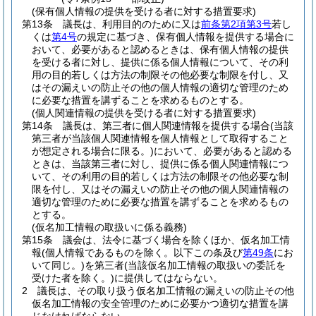
(保有個人情報の提供を受ける者に対する措置要求)
第13条
議長は、利用目的のために又は
前条第2項第3号
若し
くは
第4号
の規定に基づき、保有個人情報を提供する場合に
おいて、必要があると認めるときは、保有個人情報の提供
を受ける者に対し、提供に係る個人情報について、その利
用の目的若しくは方法の制限その他必要な制限を付し、又
はその漏えいの防止その他の個人情報の適切な管理のため
に必要な措置を講ずることを求めるものとする。
(個人関連情報の提供を受ける者に対する措置要求)
第14条
議長は、第三者に個人関連情報を提供する場合
(当該
第三者が当該個人関連情報を個人情報として取得すること
が想定される場合に限る。)
において、必要があると認める
ときは、当該第三者に対し、提供に係る個人関連情報につ
いて、その利用の目的若しくは方法の制限その他必要な制
限を付し、又はその漏えいの防止その他の個人関連情報の
適切な管理のために必要な措置を講ずることを求めるもの
とする。
(仮名加工情報の取扱いに係る義務)
第15条
議会は、法令に基づく場合を除くほか、仮名加工情
報
(個人情報であるものを除く。以下この条及び
第49条
にお
いて同じ。)
を第三者
(当該仮名加工情報の取扱いの委託を
受けた者を除く。)
に提供してはならない。
2
議長は、その取り扱う仮名加工情報の漏えいの防止その他
仮名加工情報の安全管理のために必要かつ適切な措置を講