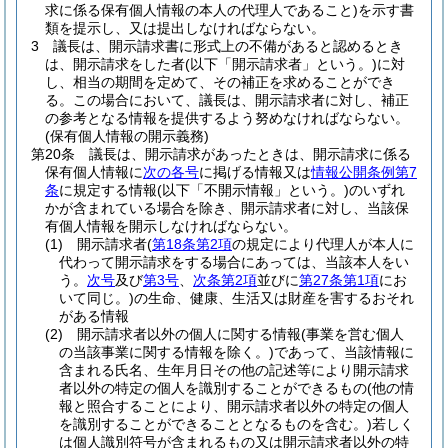
求に係る保有個人情報の本人の代理人であること)
を示す書
類を提示し、又は提出しなければならない。
3
議長は、開示請求書に形式上の不備があると認めるとき
は、開示請求をした者
(以下「開示請求者」という。)
に対
し、相当の期間を定めて、その補正を求めることができ
る。
この場合において、議長は、開示請求者に対し、補正
の参考となる情報を提供するよう努めなければならない。
(保有個人情報の開示義務)
第20条
議長は、開示請求があったときは、開示請求に係る
保有個人情報に
次の各号
に掲げる情報又は
情報公開条例第7
条
に規定する情報
(以下「不開示情報」という。)
のいずれ
かが含まれている場合を除き、開示請求者に対し、当該保
有個人情報を開示しなければならない。
(1)
開示請求者
(
第18条第2項
の規定により代理人が本人に
代わって開示請求をする場合にあっては、当該本人をい
う。
次号
及び
第3号
、
次条第2項
並びに
第27条第1項
にお
いて同じ。)
の生命、健康、生活又は財産を害するおそれ
がある情報
(2)
開示請求者以外の個人に関する情報
(事業を営む個人
の当該事業に関する情報を除く。)
であって、当該情報に
含まれる氏名、生年月日その他の記述等により開示請求
者以外の特定の個人を識別することができるもの
(他の情
報と照合することにより、開示請求者以外の特定の個人
を識別することができることとなるものを含む。)
若しく
は個人識別符号が含まれるもの又は開示請求者以外の特