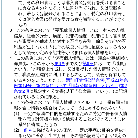
て、その利用者若しくは購入者又は発行を受ける者ごと
に異なるものとなるように割り当てられ、又は記載さ
れ、若しくは記録されることにより、特定の利用者若し
くは購入者又は発行を受ける者を識別することができる
もの
3
この条例において「要配慮個人情報」とは、本人の人種、
信条、社会的身分、病歴、犯罪の経歴、犯罪により害を被
った事実その他本人に対する不当な差別、偏見その他の不
利益が生じないようにその取扱いに特に配慮を要するもの
として議長が定める記述等が含まれる個人情報をいう。
4
この条例において「保有個人情報」とは、議会の事務局の
職員
(以下この章から
第3章
まで及び
第6章
において「職員」
という。)
が職務上作成し、又は取得した個人情報であっ
て、職員が組織的に利用するものとして、議会が保有して
いるものをいう。
ただし、
湧別町情報公開条例
(平成21年条
例第14号。第20条において「情報公開条例」という。)
第2
条第2項
に規定する公文書
(以下「公文書」という。)
に記録
されているものに限る。
5
この条例において「個人情報ファイル」とは、保有個人情
報を含む情報の集合物であって、次に掲げるものをいう。
(1)
一定の事務の目的を達成するために特定の保有個人情
報を電子計算機を用いて検索することができるように体
系的に構成したもの
(2)
前号
に掲げるもののほか、一定の事務の目的を達成す
るために氏名、生年月日、その他の記述等により特定の