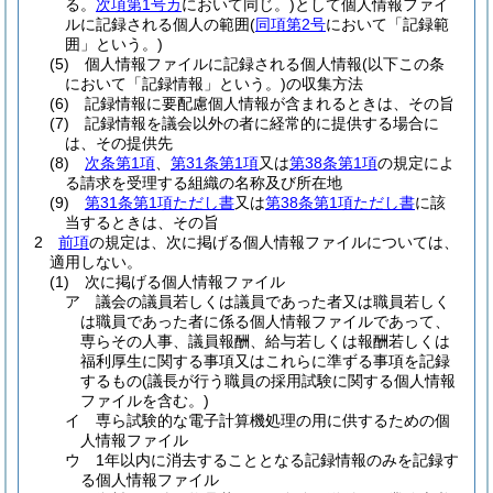
る。
次項第1号カ
において同じ。)
として個人情報ファイ
ルに記録される個人の範囲
(
同項第2号
において「記録範
囲」という。)
(5)
個人情報ファイルに記録される個人情報
(以下この条
において「記録情報」という。)
の収集方法
(6)
記録情報に要配慮個人情報が含まれるときは、その旨
(7)
記録情報を議会以外の者に経常的に提供する場合に
は、その提供先
(8)
次条第1項
、
第31条第1項
又は
第38条第1項
の規定によ
る請求を受理する組織の名称及び所在地
(9)
第31条第1項ただし書
又は
第38条第1項ただし書
に該
当するときは、その旨
2
前項
の規定は、次に掲げる個人情報ファイルについては、
適用しない。
(1)
次に掲げる個人情報ファイル
ア
議会の議員若しくは議員であった者又は職員若しく
は職員であった者に係る個人情報ファイルであって、
専らその人事、議員報酬、給与若しくは報酬若しくは
福利厚生に関する事項又はこれらに準ずる事項を記録
するもの
(議長が行う職員の採用試験に関する個人情報
ファイルを含む。)
イ
専ら試験的な電子計算機処理の用に供するための個
人情報ファイル
ウ
1年以内に消去することとなる記録情報のみを記録す
る個人情報ファイル