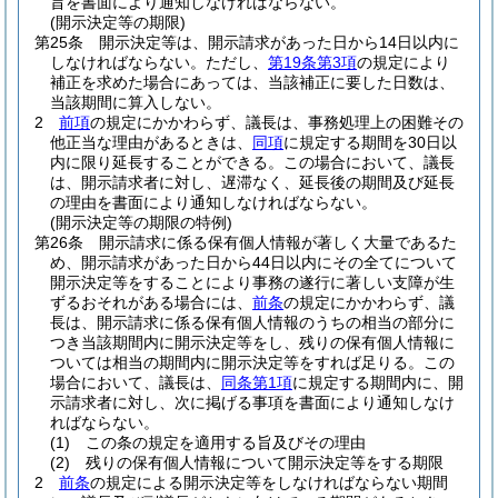
旨を書面により通知しなければならない。
(開示決定等の期限)
第25条
開示決定等は、開示請求があった日から14日以内に
しなければならない。
ただし、
第19条第3項
の規定により
補正を求めた場合にあっては、当該補正に要した日数は、
当該期間に算入しない。
2
前項
の規定にかかわらず、議長は、事務処理上の困難その
他正当な理由があるときは、
同項
に規定する期間を30日以
内に限り延長することができる。
この場合において、議長
は、開示請求者に対し、遅滞なく、延長後の期間及び延長
の理由を書面により通知しなければならない。
(開示決定等の期限の特例)
第26条
開示請求に係る保有個人情報が著しく大量であるた
め、開示請求があった日から44日以内にその全てについて
開示決定等をすることにより事務の遂行に著しい支障が生
ずるおそれがある場合には、
前条
の規定にかかわらず、議
長は、開示請求に係る保有個人情報のうちの相当の部分に
つき当該期間内に開示決定等をし、残りの保有個人情報に
ついては相当の期間内に開示決定等をすれば足りる。
この
場合において、議長は、
同条第1項
に規定する期間内に、開
示請求者に対し、次に掲げる事項を書面により通知しなけ
ればならない。
(1)
この条の規定を適用する旨及びその理由
(2)
残りの保有個人情報について開示決定等をする期限
2
前条
の規定による開示決定等をしなければならない期間