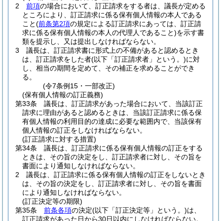
2
前項
の場合において、訂正請求をする者は、議長が定める
ところにより、訂正請求に係る保有個人情報の本人である
こと
(
前条第2項
の規定による訂正請求にあっては、訂正請
求に係る保有個人情報の本人の代理人であること)
を示す書
類を提示し、又は提出しなければならない。
3
議長は、訂正請求書に形式上の不備があると認めるとき
は、訂正請求をした者
(以下「訂正請求者」という。)
に対
し、相当の期間を定めて、その補正を求めることができ
る。
(令7条例15・一部改正)
(保有個人情報の訂正義務)
第33条
議長は、訂正請求があった場合において、当該訂正
請求に理由があると認めるときは、当該訂正請求に係る保
有個人情報の利用目的の達成に必要な範囲内で、当該保有
個人情報の訂正をしなければならない。
(訂正請求に対する措置)
第34条
議長は、訂正請求に係る保有個人情報の訂正をする
ときは、その旨の決定をし、訂正請求者に対し、その旨を
書面により通知しなければならない。
2
議長は、訂正請求に係る保有個人情報の訂正をしないとき
は、その旨の決定をし、訂正請求者に対し、その旨を書面
により通知しなければならない。
(訂正決定等の期限)
第35条
前条各項
の決定
(以下「訂正決定等」という。)
は、
訂正請求があった日から30日以内にしなければならない。