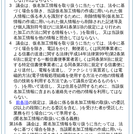
じなければならない。
3
議会は、仮名加工情報を取り扱うに当たっては、法令に基
づく場合を除き、当該仮名加工情報の作成に用いられた個
人情報に係る本人を識別するために、削除情報等
(仮名加工
情報の作成に用いられた個人情報から削除された記述等及
び個人識別符号並びに法第41条第1項の規定により行われ
た加工の方法に関する情報をいう。)
を取得し、又は当該仮
名加工情報を他の情報と照合してはならない。
4
議会は、仮名加工情報を取り扱うに当たっては、法令に基
づく場合を除き、電話をかけ、郵便若しくは民間事業者に
よる信書の送達に関する法律
(平成14年法律第99号)
第2条第
6項に規定する一般信書便事業者若しくは同条第9項に規定
する特定信書便事業者による同条第2項に規定する信書便に
より送付し、電報を送達し、ファクシミリ装置若しくは電
磁的方法
(電子情報処理組織を使用する方法その他の情報通
信の技術を利用する方法であって議長が定めるものをい
う。)
を用いて送信し、又は住居を訪問するために、当該仮
名加工情報に含まれる連絡先その他の情報を利用してはな
らない。
5
前各項
の規定は、議会に係る仮名加工情報の取扱いの委託
(2以上の段階にわたる委託を含む。)
を受けた者が受託した
業務を行う場合について準用する。
(匿名加工情報の取扱いに係る義務)
第16条
議会は、匿名加工情報を取り扱うに当たっては、法
令に基づく場合を除き、当該匿名加工情報の作成に用いら