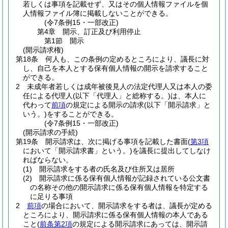
若しくは事項を記載せず、又はその個人情報ファイルを個
人情報ファイル簿に掲載しないことができる。
(令7条例15・一部改正)
第4章
開示、訂正及び利用停止
第1節
開示
(開示請求権)
第18条
何人も、この条例の定めるところにより、議長に対
し、自己を本人とする保有個人情報の開示を請求すること
ができる。
2
未成年者若しくは成年被後見人の法定代理人又は本人の委
任による代理人
(以下「代理人」と総称する。)
は、本人に
代わって
前項
の規定による開示の請求
(以下「開示請求」と
いう。)
をすることができる。
(令7条例15・一部改正)
(開示請求の手続)
第19条
開示請求は、次に掲げる事項を記載した書面
(
第3項
において「開示請求書」という。)
を議長に提出してしなけ
ればならない。
(1)
開示請求をする者の氏名及び住所又は居所
(2)
開示請求に係る保有個人情報が記録されている公文書
の名称その他の開示請求に係る保有個人情報を特定する
に足りる事項
2
前項
の場合において、開示請求をする者は、議長が定める
ところにより、開示請求に係る保有個人情報の本人である
こと
(
前条第2項
の規定による開示請求にあっては、開示請