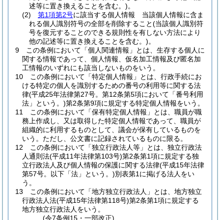
述等に置き換えることを含む。)
。
(2)
第1項第2号
に該当する個人情報 当該個人情報に含ま
れる個人識別符号の全部を削除すること
(当該個人識別符
号を復元することのできる規則性を有しない方法により
他の記述等に置き換えることを含む。)
。
9
この条例において「個人関連情報」とは、生存する個人に
関する情報であって、個人情報、仮名加工情報及び匿名加
工情報のいずれにも該当しないものをいう。
10
この条例において「特定個人情報」とは、行政手続にお
ける特定の個人を識別するための番号の利用等に関する法
律
(平成25年法律第27号。第12条第5項において「番号利用
法」という。)
第2条第9項に規定する特定個人情報をいう。
11
この条例において「保有特定個人情報」とは、職員が職
務上作成し、又は取得した特定個人情報であって、職員が
組織的に利用するものとして、議会が保有しているものを
いう。
ただし、公文書に記録されているものに限る。
12
この条例において「独立行政法人等」とは、独立行政法
人通則法
(平成11年法律第103号)
第2条第1項に規定する独
立行政法人及び個人情報の保護に関する法律
(平成15年法律
第57号。以下「法」という。)
別表第1に掲げる法人をい
う。
13
この条例において「地方独立行政法人」とは、地方独立
行政法人法
(平成15年法律第118号)
第2条第1項に規定する
地方独立行政法人をいう。
(令7条例15・一部改正)