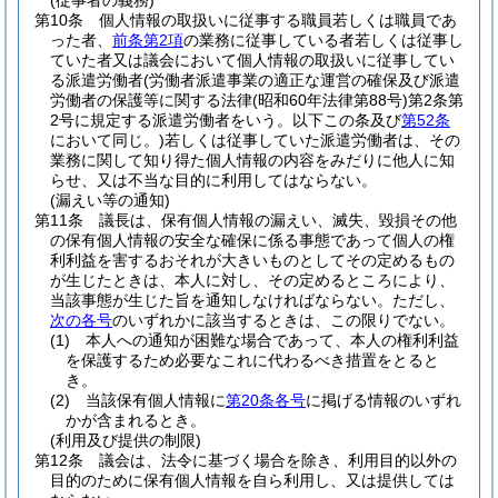
(従事者の義務)
第10条
個人情報の取扱いに従事する職員若しくは職員であ
った者、
前条第2項
の業務に従事している者若しくは従事し
ていた者又は議会において個人情報の取扱いに従事してい
る派遣労働者
(労働者派遣事業の適正な運営の確保及び派遣
労働者の保護等に関する法律
(昭和60年法律第88号)
第2条第
2号に規定する派遣労働者をいう。以下この条及び
第52条
において同じ。)
若しくは従事していた派遣労働者は、その
業務に関して知り得た個人情報の内容をみだりに他人に知
らせ、又は不当な目的に利用してはならない。
(漏えい等の通知)
第11条
議長は、保有個人情報の漏えい、滅失、毀損その他
の保有個人情報の安全な確保に係る事態であって個人の権
利利益を害するおそれが大きいものとしてその定めるもの
が生じたときは、本人に対し、その定めるところにより、
当該事態が生じた旨を通知しなければならない。
ただし、
次の各号
のいずれかに該当するときは、この限りでない。
(1)
本人への通知が困難な場合であって、本人の権利利益
を保護するため必要なこれに代わるべき措置をとると
き。
(2)
当該保有個人情報に
第20条各号
に掲げる情報のいずれ
かが含まれるとき。
(利用及び提供の制限)
第12条
議会は、法令に基づく場合を除き、利用目的以外の
目的のために保有個人情報を自ら利用し、又は提供しては