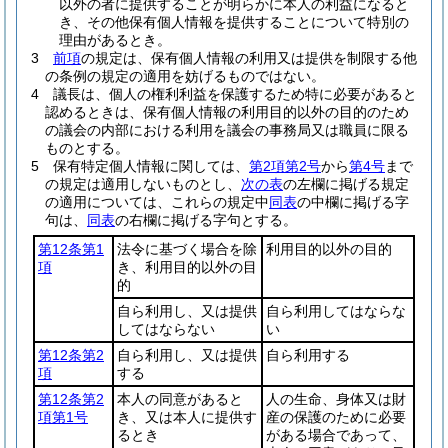
以外の者に提供することが明らかに本人の利益になると
き、その他保有個人情報を提供することについて特別の
理由があるとき。
3
前項
の規定は、保有個人情報の利用又は提供を制限する他
の条例の規定の適用を妨げるものではない。
4
議長は、個人の権利利益を保護するため特に必要があると
認めるときは、保有個人情報の利用目的以外の目的のため
の議会の内部における利用を議会の事務局又は職員に限る
ものとする。
5
保有特定個人情報に関しては、
第2項第2号
から
第4号
まで
の規定は適用しないものとし、
次の表
の左欄に掲げる規定
の適用については、これらの規定中
同表
の中欄に掲げる字
句は、
同表
の右欄に掲げる字句とする。
第12条第1
法令に基づく場合を除
利用目的以外の目的
項
き、利用目的以外の目
的
自ら利用し、又は提供
自ら利用してはならな
してはならない
い
第12条第2
自ら利用し、又は提供
自ら利用する
項
する
第12条第2
本人の同意があると
人の生命、身体又は財
項第1号
き、又は本人に提供す
産の保護のために必要
るとき
がある場合であって、