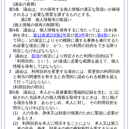
(議会の責務)
第3条
議会は、その保有する個人情報の適正な取扱いが確保
されるよう必要な措置を講ずるものとする。
第2章
個人情報等の取扱い
(個人情報の保有の制限等)
第4条
議会は、個人情報を保有するに当たっては、法令
(条
例を含む。
第12条第2項第2号
及び
第3号
並びに
第4章
におい
て同じ。)
の規定によりその権限に属する事務を遂行するた
め必要な場合に限り、かつ、その利用の目的をできる限り
特定しなければならない。
2
議会は、
前項
の規定により特定された利用の目的
(以下
「利用目的」という。)
の達成に必要な範囲を超えて、個人
情報を保有してはならない。
3
議会は、利用目的を変更する場合には、変更前の利用目的
と相当の関連性を有すると合理的に認められる範囲を超え
て行ってはならない。
(利用目的の明示)
第5条
議会は、本人から直接書面
(電磁的記録を含む。)
に記
録された当該本人の個人情報を取得するときは、次に掲げ
る場合を除き、あらかじめ、本人に対し、その利用目的を
明示しなければならない。
(1)
人の生命、身体又は財産の保護のために緊急に必要が
あるとき。
(2)
利用目的を本人に明示することにより、本人又は第三
者の生命、身体、財産その他の権利利益を害するおそれ