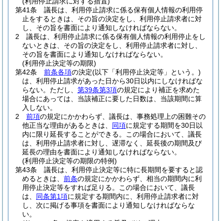
(利用停止請求に対する措置)
第41条
議長は、利用停止請求に係る保有個人情報の利用停
止をするときは、その旨の決定をし、利用停止請求者に対
し、その旨を書面により通知しなければならない。
2
議長は、利用停止請求に係る保有個人情報の利用停止をし
ないときは、その旨の決定をし、利用停止請求者に対し、
その旨を書面により通知しなければならない。
(利用停止決定等の期限)
第42条
前条各項
の決定
(以下「利用停止決定等」という。)
は、利用停止請求があった日から30日以内にしなければな
らない。
ただし、
第39条第3項
の規定により補正を求めた
場合にあっては、当該補正に要した日数は、当該期間に算
入しない。
2
前項
の規定にかかわらず、議長は、事務処理上の困難その
他正当な理由があるときは、
同項
に規定する期間を30日以
内に限り延長することができる。
この場合において、議長
は、利用停止請求者に対し、遅滞なく、延長後の期間及び
延長の理由を書面により通知しなければならない。
(利用停止決定等の期限の特例)
第43条
議長は、利用停止決定等に特に長期間を要すると認
めるときは、
前条
の規定にかかわらず、相当の期間内に利
用停止決定等をすれば足りる。
この場合において、議長
は、
同条第1項
に規定する期間内に、利用停止請求者に対
し、次に掲げる事項を書面により通知しなければならな
い。