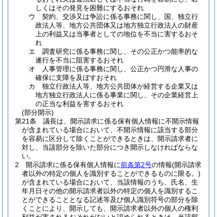
しくはその発見を困難にするおそれ
ウ
契約、交渉又は争訟に係る事務に関し、国、独立行
政法人等、地方公共団体又は地方独立行政法人の財産
上の利益又は当事者としての地位を不当に害するおそ
れ
エ
調査研究に係る事務に関し、その公正かつ能率的な
遂行を不当に阻害するおそれ
オ
人事管理に係る事務に関し、公正かつ円滑な人事の
確保に支障を及ぼすおそれ
カ
独立行政法人等、地方公共団体が経営する企業又は
地方独立行政法人に係る事業に関し、その企業経営上
の正当な利益を害するおそれ
(部分開示)
第21条
議長は、開示請求に係る保有個人情報に不開示情報
が含まれている場合において、不開示情報に該当する部分
を容易に区分して除くことができるときは、開示請求者に
対し、当該部分を除いた部分につき開示しなければならな
い。
2
開示請求に係る保有個人情報に
前条第2号
の情報
(開示請求
者以外の特定の個人を識別することができるものに限る。)
が含まれている場合において、当該情報のうち、氏名、生
年月日その他の開示請求者以外の特定の個人を識別するこ
とができることとなる記述等及び個人識別符号の部分を除
くことにより、開示しても、開示請求者以外の個人の権利