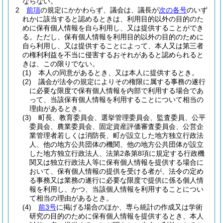
ならない。
2
前項
の規定にかかわらず、議会は、議長が
次の各号
のいず
れかに該当すると認めるときは、利用目的以外の目的のた
めに保有個人情報を自ら利用し、又は提供することができ
る。
ただし、保有個人情報を利用目的以外の目的のために
自ら利用し、又は提供することによって、本人又は第三者
の権利利益を不当に侵害するおそれがあると認められると
きは、この限りでない。
(1)
本人の同意があるとき、又は本人に提供するとき。
(2)
議会が法令の規定によりその権限に属する事務の遂行
に必要な限度で保有個人情報を内部で利用する場合であ
って、当該保有個人情報を利用することについて相当の
理由があるとき。
(3)
町長、教育委員会、選挙管理委員会、監査委員、公平
委員会、農業委員会、固定資産評価審査委員会、公営企
業管理者若しくは消防長、町が設立した地方独立行政法
人、他の地方公共団体の機関、他の地方公共団体が設立
した地方独立行政法人、法第2条第8項に規定する行政機
関又は独立行政法人等に保有個人情報を提供する場合に
おいて、保有個人情報の提供を受ける者が、法令の定め
る事務又は業務の遂行に必要な限度で提供に係る個人情
報を利用し、かつ、当該個人情報を利用することについ
て相当の理由があるとき。
(4)
前3号
に掲げる場合のほか、専ら統計の作成又は学術
研究の目的のために保有個人情報を提供するとき、本人