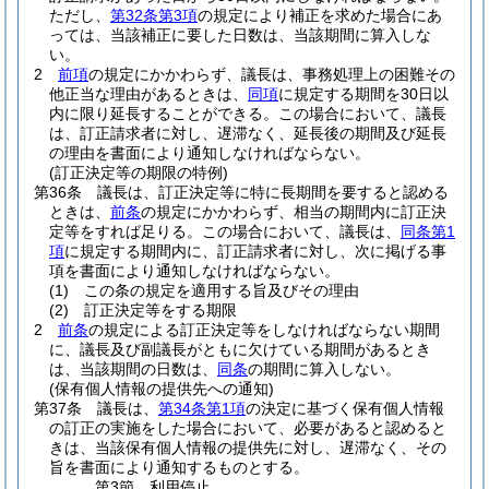
ただし、
第32条第3項
の規定により補正を求めた場合にあ
っては、当該補正に要した日数は、当該期間に算入しな
い。
2
前項
の規定にかかわらず、議長は、事務処理上の困難その
他正当な理由があるときは、
同項
に規定する期間を30日以
内に限り延長することができる。
この場合において、議長
は、訂正請求者に対し、遅滞なく、延長後の期間及び延長
の理由を書面により通知しなければならない。
(訂正決定等の期限の特例)
第36条
議長は、訂正決定等に特に長期間を要すると認める
ときは、
前条
の規定にかかわらず、相当の期間内に訂正決
定等をすれば足りる。
この場合において、議長は、
同条第1
項
に規定する期間内に、訂正請求者に対し、次に掲げる事
項を書面により通知しなければならない。
(1)
この条の規定を適用する旨及びその理由
(2)
訂正決定等をする期限
2
前条
の規定による訂正決定等をしなければならない期間
に、議長及び副議長がともに欠けている期間があるとき
は、当該期間の日数は、
同条
の期間に算入しない。
(保有個人情報の提供先への通知)
第37条
議長は、
第34条第1項
の決定に基づく保有個人情報
の訂正の実施をした場合において、必要があると認めると
きは、当該保有個人情報の提供先に対し、遅滞なく、その
旨を書面により通知するものとする。
第3節
利用停止