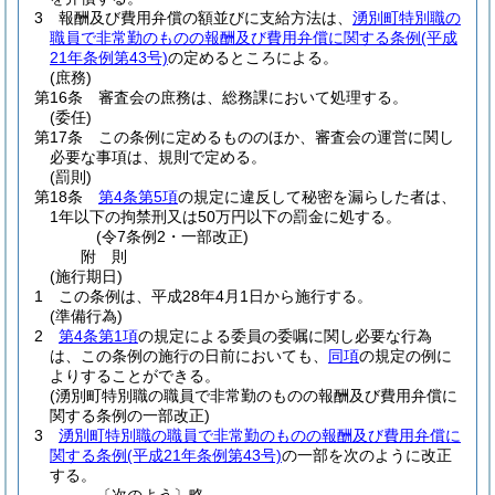
3
報酬及び費用弁償の額並びに支給方法は、
湧別町特別職の
職員で非常勤のものの報酬及び費用弁償に関する条例
(平成
21年条例第43号)
の定めるところによる。
(庶務)
第16条
審査会の庶務は、総務課において処理する。
(委任)
第17条
この条例に定めるもののほか、審査会の運営に関し
必要な事項は、規則で定める。
(罰則)
第18条
第4条第5項
の規定に違反して秘密を漏らした者は、
1年以下の拘禁刑又は50万円以下の罰金に処する。
(令7条例2・一部改正)
附
則
(施行期日)
1
この条例は、平成28年4月1日から施行する。
(準備行為)
2
第4条第1項
の規定による委員の委嘱に関し必要な行為
は、この条例の施行の日前においても、
同項
の規定の例に
よりすることができる。
(湧別町特別職の職員で非常勤のものの報酬及び費用弁償に
関する条例の一部改正)
3
湧別町特別職の職員で非常勤のものの報酬及び費用弁償に
関する条例
(平成21年条例第43号)
の一部を次のように改正
する。