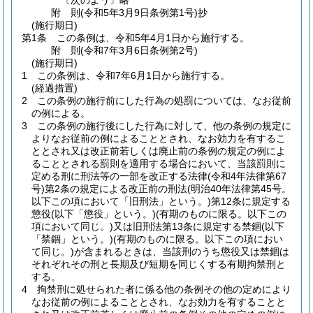
〔次のよう〕略
附
則
(令和5年3月9日
条例第1号)
抄
(施行期日)
第1条
この条例は、令和5年4月1日から施行する。
附
則
(令和7年3月6日
条例第2号)
(施行期日)
1
この条例は、令和7年6月1日から施行する。
(経過措置)
2
この条例の施行前にした行為の処罰については、なお従前
の例による。
3
この条例の施行後にした行為に対して、他の条例の規定に
よりなお従前の例によることとされ、なお効力を有するこ
ととされ又は改正前若しくは廃止前の条例の規定の例によ
ることとされる罰則を適用する場合において、当該罰則に
定める刑に刑法等の一部を改正する法律
(令和4年法律第67
号)
第2条の規定による改正前の刑法
(明治40年法律第45号。
以下この項において「旧刑法」という。)
第12条に規定する
懲役
(以下「懲役」という。)
(有期のものに限る。以下この
項において同じ。)
又は旧刑法第13条に規定する禁錮
(以下
「禁錮」という。)
(有期のものに限る。以下この項におい
て同じ。)
が含まれるときは、当該刑のうち懲役又は禁錮は
それぞれその刑と長期及び短期を同じくする有期拘禁刑と
する。
4
拘禁刑に処せられた者に係る他の条例その他の定めにより
なお従前の例によることとされ、なお効力を有することと