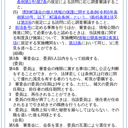
条例第1号)
第7条
の規定による諮問に応じ調査審議するこ
と。
(5)
湧別町議会の個人情報の保護に関する条例
(令和5年条
例第10号。以下「町議会条例」という。)
第45条第1項
又
は
第3項
の規定による諮問に応じ調査審議すること。
2
前項各号
に定める事務を行うほか、審査会は、情報公開の
推進に関して必要があると認めるときは、当該推進に関す
る制度及び施策について、実施機関
(
情報公開条例第2条第1
項
に規定する実施機関をいう。
第13条
において同じ。)
に意
見を述べることができる。
(組織)
第3条
審査会は、委員5人以内をもって組織する。
(委員)
第4条
委員は、審査会の権限に属する事項に関し公正な判断
をすることができ、かつ、法律若しくは条例又は行政に関
して優れた識見を有する者のうちから、町長が委嘱する。
2
審査会の委員の任期は3年とする。
ただし、補欠の委員の
任期は、前任者の残任期間とする。
3
委員は、再任されることができる。
4
委員の任期が満了したときは、当該委員は、後任者が任命
されるまで引き続きその職務を行うものとする。
5
委員は、職務上知り得た秘密を漏らしてはならない。
その
職を退いた後も同様とする。
(会長)
第5条
審査会に、会長を置き、委員の互選により選任する。