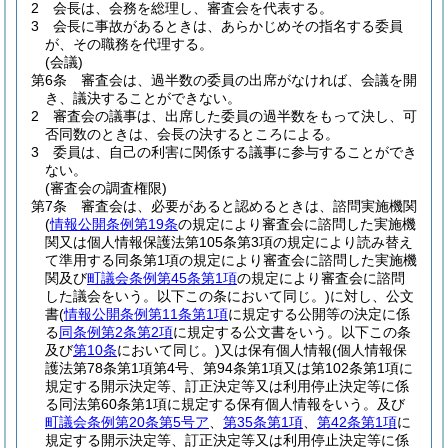
2
会長は、会務を総理し、審査会を代表する。
3
会長に事故があるときは、あらかじめその指名する委員
が、その職務を代理する。
(会議)
第6条
審査会は、過半数の委員の出席がなければ、会議を開
き、議決することができない。
2
審査会の議事は、出席した委員の過半数をもって決し、可
否同数のときは、会長の決するところによる。
3
委員は、自己の利害に関係する議事に参与することができ
ない。
(審査会の調査権限)
第7条
審査会は、必要があると認めるときは、諮問実施機関
(
情報公開条例第19条
の規定により審査会に諮問した実施機
関又は個人情報保護法第105条第3項の規定により読み替え
て準用する同条第1項の規定により審査会に諮問した実施機
関及び
町議会条例第45条第1項
の規定により審査会に諮問
した議会をいう。以下この条において同じ。)
に対し、公文
書
(
情報公開条例第11条第1項
に規定する公開等の決定に係
る
同条例第2条第2項
に規定する公文書をいう。以下この条
及び
第10条
において同じ。)
又は保有個人情報
(個人情報保
護法第78条第1項第4号、第94条第1項又は第102条第1項に
規定する開示決定等、訂正決定等又は利用停止決定等に係
る同法第60条第1項に規定する保有個人情報をいう。及び
町議会条例第20条第5号ア
、
第35条第1項
、
第42条第1項
に
規定する開示決定等、訂正決定等又は利用停止決定等に係