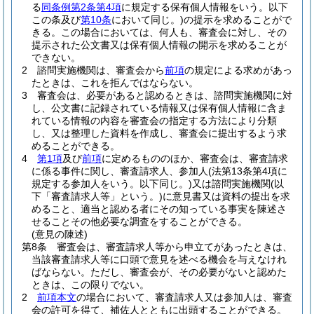
る
同条例第2条第4項
に規定する保有個人情報をいう。以下
この条及び
第10条
において同じ。)
の提示を求めることがで
きる。
この場合においては、何人も、審査会に対し、その
提示された公文書又は保有個人情報の開示を求めることが
できない。
2
諮問実施機関は、審査会から
前項
の規定による求めがあっ
たときは、これを拒んではならない。
3
審査会は、必要があると認めるときは、諮問実施機関に対
し、公文書に記録されている情報又は保有個人情報に含ま
れている情報の内容を審査会の指定する方法により分類
し、又は整理した資料を作成し、審査会に提出するよう求
めることができる。
4
第1項
及び
前項
に定めるもののほか、審査会は、審査請求
に係る事件に関し、審査請求人、参加人
(法第13条第4項に
規定する参加人をいう。以下同じ。)
又は諮問実施機関
(以
下「審査請求人等」という。)
に意見書又は資料の提出を求
めること、適当と認める者にその知っている事実を陳述さ
せることその他必要な調査をすることができる。
(意見の陳述)
第8条
審査会は、審査請求人等から申立てがあったときは、
当該審査請求人等に口頭で意見を述べる機会を与えなけれ
ばならない。
ただし、審査会が、その必要がないと認めた
ときは、この限りでない。
2
前項本文
の場合において、審査請求人又は参加人は、審査
会の許可を得て、補佐人とともに出頭することができる。