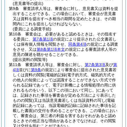
(意見書等の提出)
第9条
審査請求人等は、審査会に対し、意見書又は資料を提
出することができる。
この場合において、審査会が意見書
又は資料を提出すべき相当の期間を定めたときは、その期
間内にこれを提出しなければならない。
(委員による調査手続)
第10条
審査会は、必要があると認めるときは、その指名す
る委員に、
第7条第1項
の規定により提示された公文書若し
くは保有個人情報を閲覧させ、
同条第4項
の規定による調査
をさせ、又は
第8条第1項本文
の規定による審査請求人等の
意見の陳述を聴かせることかできる。
(提出資料の閲覧等)
第11条
審査請求人等は、審査会に対し、
第7条第3項
及び
第
4項
並びに
第9条
の規定により審査会に提出された意見書若
しくは資料の閲覧
(電磁的記録
(電子的方式、磁気的方式そ
の他人の知覚によっては認識することができない方式で作
られる記録であって、電子計算機による情報処理の用に供
されるものをいう。以下この項において同じ。)
にあって
は、記録された事項を審査会が定める方法により表示した
ものの閲覧)
又は当該意見書若しくは当該資料の写し
(電磁
的記録にあっては、当該電磁的記録に記録された事項を記
載した書面)
の交付を求めることができる。
この場合におい
て、審査会は、第三者の利益を害するおそれがあると認め
るときその他正当な理由があるときでなければ、その閲覧
又は交付を拒むことができない。