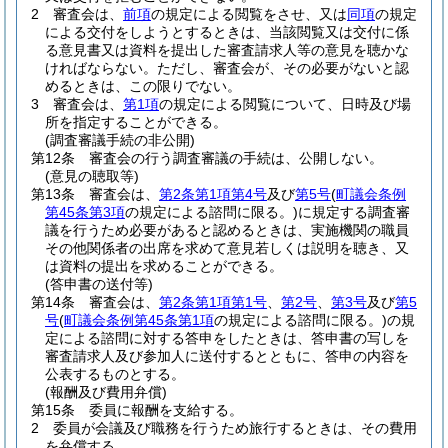
2
審査会は、
前項
の規定による閲覧をさせ、又は
同項
の規定
による交付をしようとするときは、当該閲覧又は交付に係
る意見書又は資料を提出した審査請求人等の意見を聴かな
ければならない。
ただし、審査会が、その必要がないと認
めるときは、この限りでない。
3
審査会は、
第1項
の規定による閲覧について、日時及び場
所を指定することができる。
(調査審議手続の非公開)
第12条
審査会の行う調査審議の手続は、公開しない。
(意見の聴取等)
第13条
審査会は、
第2条第1項第4号
及び
第5号
(
町議会条例
第45条第3項
の規定による諮問に限る。)
に規定する調査審
議を行うため必要があると認めるときは、実施機関の職員
その他関係者の出席を求めて意見若しくは説明を聴き、又
は資料の提出を求めることができる。
(答申書の送付等)
第14条
審査会は、
第2条第1項第1号
、
第2号
、
第3号
及び
第5
号
(
町議会条例第45条第1項
の規定による諮問に限る。)
の規
定による諮問に対する答申をしたときは、答申書の写しを
審査請求人及び参加人に送付するとともに、答申の内容を
公表するものとする。
(報酬及び費用弁償)
第15条
委員に報酬を支給する。
2
委員が会議及び職務を行うため旅行するときは、その費用
を弁償する。