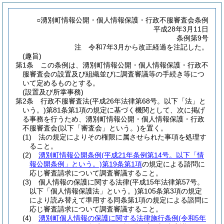
○湧別町情報公開・個人情報保護・行政不服審査会条例
平成28年3月11日
条例第9号
注 令和7年3月から改正経過を注記した。
(趣旨)
第1条
この条例は、湧別町情報公開・個人情報保護・行政不
服審査会の設置及び組織並びに調査審議等の手続き等につ
いて定めるものとする。
(設置及び所掌事務)
第2条
行政不服審査法
(平成26年法律第68号。以下「法」と
いう。)
第81条第1項の規定に基づく機関として、次に掲げ
る事務を行うため、湧別町情報公開・個人情報保護・行政
不服審査会
(以下「審査会」という。)
を置く。
(1)
法の規定によりその権限に属させられた事項を処理す
ること。
(2)
湧別町情報公開条例
(平成21年条例第14号。以下「情
報公開条例」という。)
第19条第1項
の規定による諮問に
応じ審査請求について調査審議すること。
(3)
個人情報の保護に関する法律
(平成15年法律第57号。
以下「個人情報保護法」という。)
第105条第3項の規定
により読み替えて準用する同条第1項の規定による諮問に
応じ審査請求について調査審議すること。
(4)
湧別町個人情報の保護に関する法律施行条例
(令和5年