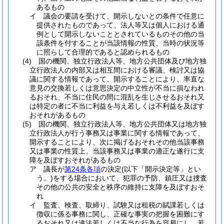
あるもの
イ
議会の要請を受けて、開示しないとの条件で任意に
提供されたものであって、法人等又は個人における通
例として開示しないこととされているものその他の当
該条件を付することが当該情報の性質、当時の状況等
に照らして合理的であると認められるもの
(4)
国の機関、独立行政法人等、地方公共団体及び地方独
立行政法人の内部又は相互間における審議、検討又は協
議に関する情報であって、開示することにより、率直な
意見の交換若しくは意思決定の中立性が不当に損なわれ
るおそれ、不当に住民の間に混乱を生じさせるおそれ又
は特定の者に不当に利益を与え若しくは不利益を及ぼす
おそれがあるもの
(5)
国の機関、独立行政法人等、地方公共団体又は地方独
立行政法人が行う事務又は事業に関する情報であって、
開示することにより、次に掲げるおそれその他当該事務
又は事業の性質上、当該事務又は事業の適正な遂行に支
障を及ぼすおそれがあるもの
ア
議長が
第24条各項
の決定
(以下「開示決定等」とい
う。)
をする場合において、犯罪の予防、鎮圧又は捜査
その他の公共の安全と秩序の維持に支障を及ぼすおそ
れ
イ
監査、検査、取締り、試験又は租税の賦課若しくは
徴収に係る事務に関し、正確な事実の把握を困難にす
るおそれ又は違法若しくは不当な行為を容易にし、若