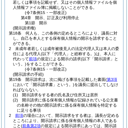
若しくは事項を記載せず、又はその個人情報ファイルを個
人情報ファイル簿に掲載しないことができる。
(令7条例15・一部改正)
第4章
開示、訂正及び利用停止
第1節
開示
(開示請求権)
第18条
何人も、この条例の定めるところにより、議長に対
し、自己を本人とする保有個人情報の開示を請求すること
ができる。
2
未成年者若しくは成年被後見人の法定代理人又は本人の委
任による代理人
(以下「代理人」と総称する。)
は、本人に
代わって
前項
の規定による開示の請求
(以下「開示請求」と
いう。)
をすることができる。
(令7条例15・一部改正)
(開示請求の手続)
第19条
開示請求は、次に掲げる事項を記載した書面
(
第3項
において「開示請求書」という。)
を議長に提出してしなけ
ればならない。
(1)
開示請求をする者の氏名及び住所又は居所
(2)
開示請求に係る保有個人情報が記録されている公文書
の名称その他の開示請求に係る保有個人情報を特定する
に足りる事項
2
前項
の場合において、開示請求をする者は、議長が定める
ところにより、開示請求に係る保有個人情報の本人である
こと
(
前条第2項
の規定による開示請求にあっては、開示請