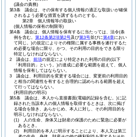
(議会の責務)
第3条
議会は、その保有する個人情報の適正な取扱いが確保
されるよう必要な措置を講ずるものとする。
第2章
個人情報等の取扱い
(個人情報の保有の制限等)
第4条
議会は、個人情報を保有するに当たっては、法令
(条
例を含む。
第12条第2項第2号
及び
第3号
並びに
第4章
におい
て同じ。)
の規定によりその権限に属する事務を遂行するた
め必要な場合に限り、かつ、その利用の目的をできる限り
特定しなければならない。
2
議会は、
前項
の規定により特定された利用の目的
(以下
「利用目的」という。)
の達成に必要な範囲を超えて、個人
情報を保有してはならない。
3
議会は、利用目的を変更する場合には、変更前の利用目的
と相当の関連性を有すると合理的に認められる範囲を超え
て行ってはならない。
(利用目的の明示)
第5条
議会は、本人から直接書面
(電磁的記録を含む。)
に記
録された当該本人の個人情報を取得するときは、次に掲げ
る場合を除き、あらかじめ、本人に対し、その利用目的を
明示しなければならない。
(1)
人の生命、身体又は財産の保護のために緊急に必要が
あるとき。
(2)
利用目的を本人に明示することにより、本人又は第三
者の生命、身体、財産その他の権利利益を害するおそれ