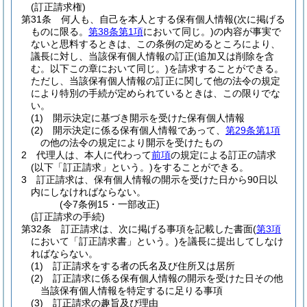
(訂正請求権)
第31条
何人も、自己を本人とする保有個人情報
(次に掲げる
ものに限る。
第38条第1項
において同じ。)
の内容が事実で
ないと思料するときは、この条例の定めるところにより、
議長に対し、当該保有個人情報の訂正
(追加又は削除を含
む。以下この章において同じ。)
を請求することができる。
ただし、当該保有個人情報の訂正に関して他の法令の規定
により特別の手続が定められているときは、この限りでな
い。
(1)
開示決定に基づき開示を受けた保有個人情報
(2)
開示決定に係る保有個人情報であって、
第29条第1項
の他の法令の規定により開示を受けたもの
2
代理人は、本人に代わって
前項
の規定による訂正の請求
(以下「訂正請求」という。)
をすることができる。
3
訂正請求は、保有個人情報の開示を受けた日から90日以
内にしなければならない。
(令7条例15・一部改正)
(訂正請求の手続)
第32条
訂正請求は、次に掲げる事項を記載した書面
(
第3項
において「訂正請求書」という。)
を議長に提出してしなけ
ればならない。
(1)
訂正請求をする者の氏名及び住所又は居所
(2)
訂正請求に係る保有個人情報の開示を受けた日その他
当該保有個人情報を特定するに足りる事項
(3)
訂正請求の趣旨及び理由