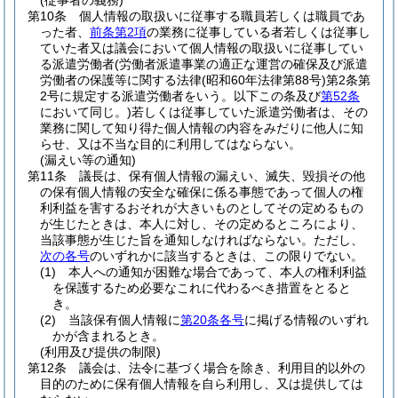
(従事者の義務)
第10条
個人情報の取扱いに従事する職員若しくは職員であ
った者、
前条第2項
の業務に従事している者若しくは従事し
ていた者又は議会において個人情報の取扱いに従事してい
る派遣労働者
(労働者派遣事業の適正な運営の確保及び派遣
労働者の保護等に関する法律
(昭和60年法律第88号)
第2条第
2号に規定する派遣労働者をいう。以下この条及び
第52条
において同じ。)
若しくは従事していた派遣労働者は、その
業務に関して知り得た個人情報の内容をみだりに他人に知
らせ、又は不当な目的に利用してはならない。
(漏えい等の通知)
第11条
議長は、保有個人情報の漏えい、滅失、毀損その他
の保有個人情報の安全な確保に係る事態であって個人の権
利利益を害するおそれが大きいものとしてその定めるもの
が生じたときは、本人に対し、その定めるところにより、
当該事態が生じた旨を通知しなければならない。
ただし、
次の各号
のいずれかに該当するときは、この限りでない。
(1)
本人への通知が困難な場合であって、本人の権利利益
を保護するため必要なこれに代わるべき措置をとると
き。
(2)
当該保有個人情報に
第20条各号
に掲げる情報のいずれ
かが含まれるとき。
(利用及び提供の制限)
第12条
議会は、法令に基づく場合を除き、利用目的以外の
目的のために保有個人情報を自ら利用し、又は提供しては