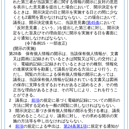
れた第三者が当該第三者に関する情報の開示に反対の意思
を表示した意見書を提出した場合において、開示決定をす
るときは、開示決定の日と開示を実施する日との間に少な
くとも2週間を置かなければならない。
この場合において、
議長は、開示決定後直ちに、当該意見書
(
第45条
において
「反対意見書」という。)
を提出した第三者に対し、開示決
定をした旨及びその理由並びに開示を実施する日を書面に
より通知しなければならない。
(令7条例15・一部改正)
(開示の実施)
第28条
保有個人情報の開示は、当該保有個人情報が、文書
又は図画に記録されているときは閲覧又は写しの交付によ
り、電磁的記録に記録されているときはその種別、情報化
の進展状況等を勘案して議長が定める方法により行う。
た
だし、閲覧の方法による保有個人情報の開示にあっては、
議長は、当該保有個人情報が記録されている文書又は図画
の保存に支障を生ずるおそれがあると認めるとき、その他
正当な理由があるときは、その写しにより、これを行うこ
とができる。
2
議長は、
前項
の規定に基づく電磁的記録についての開示の
方法に関する定めを一般の閲覧に供しなければならない。
3
開示決定に基づき保有個人情報の開示を受ける者は、議長
が定めるところにより、議長に対し、その求める開示の実
施の方法等を申し出なければならない。
4
前項
の規定による申出は、
第24条第1項
に規定する通知が