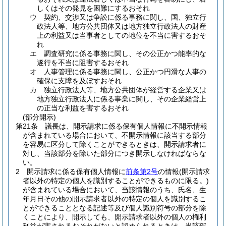
しくはその発見を困難にするおそれ
ウ
契約、交渉又は争訟に係る事務に関し、国、独立行
政法人等、地方公共団体又は地方独立行政法人の財産
上の利益又は当事者としての地位を不当に害するおそ
れ
エ
調査研究に係る事務に関し、その公正かつ能率的な
遂行を不当に阻害するおそれ
オ
人事管理に係る事務に関し、公正かつ円滑な人事の
確保に支障を及ぼすおそれ
カ
独立行政法人等、地方公共団体が経営する企業又は
地方独立行政法人に係る事業に関し、その企業経営上
の正当な利益を害するおそれ
(部分開示)
第21条
議長は、開示請求に係る保有個人情報に不開示情報
が含まれている場合において、不開示情報に該当する部分
を容易に区分して除くことができるときは、開示請求者に
対し、当該部分を除いた部分につき開示しなければならな
い。
2
開示請求に係る保有個人情報に
前条第2号
の情報
(開示請求
者以外の特定の個人を識別することができるものに限る。)
が含まれている場合において、当該情報のうち、氏名、生
年月日その他の開示請求者以外の特定の個人を識別するこ
とができることとなる記述等及び個人識別符号の部分を除
くことにより、開示しても、開示請求者以外の個人の権利