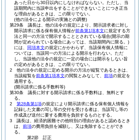
あった日から30日以内にしなければならない。
ただし、当
該期間内に当該申出をすることができないことにつき正当
な理由があるときは、この限りでない。
(他の法令による開示の実施との調整)
第29条
議長は、他の法令の規定により、開示請求者に対し
開示請求に係る保有個人情報が
前条第1項本文
に規定する方
法と同一の方法で開示することとされている場合
(開示の期
間が定められている場合にあっては、当該期間内に限る。)
には、
同項本文
の規定にかかわらず、当該保有個人情報に
ついては、当該同一の方法による開示を行わない。
ただ
し、当該他の法令の規定に一定の場合には開示をしない旨
の定めがあるときは、この限りでない。
2
他の法令の規定に定める開示の方法が縦覧であるときは、
当該縦覧を
前条第1項本文
の閲覧とみなして、
前項
の規定を
適用する。
(開示請求に係る手数料等)
第30条
議長に対する開示請求に係る手数料は、無料とす
る。
2
第28条第1項
の規定により開示請求に係る保有個人情報を
記録した文書の写し等の交付を受ける者は、当該写し等の
作成及び送付に要する費用を負担するものとする。
3
議長は、経済的困難その他特別の理由があると認めるとき
は、
前項
の費用負担を減額し、又は免除することができ
る。
第2節
訂正