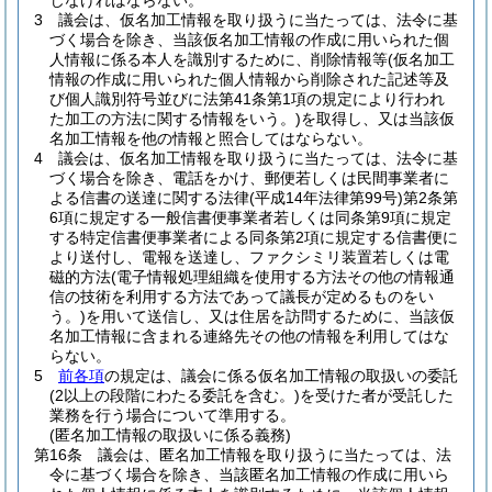
じなければならない。
3
議会は、仮名加工情報を取り扱うに当たっては、法令に基
づく場合を除き、当該仮名加工情報の作成に用いられた個
人情報に係る本人を識別するために、削除情報等
(仮名加工
情報の作成に用いられた個人情報から削除された記述等及
び個人識別符号並びに法第41条第1項の規定により行われ
た加工の方法に関する情報をいう。)
を取得し、又は当該仮
名加工情報を他の情報と照合してはならない。
4
議会は、仮名加工情報を取り扱うに当たっては、法令に基
づく場合を除き、電話をかけ、郵便若しくは民間事業者に
よる信書の送達に関する法律
(平成14年法律第99号)
第2条第
6項に規定する一般信書便事業者若しくは同条第9項に規定
する特定信書便事業者による同条第2項に規定する信書便に
より送付し、電報を送達し、ファクシミリ装置若しくは電
磁的方法
(電子情報処理組織を使用する方法その他の情報通
信の技術を利用する方法であって議長が定めるものをい
う。)
を用いて送信し、又は住居を訪問するために、当該仮
名加工情報に含まれる連絡先その他の情報を利用してはな
らない。
5
前各項
の規定は、議会に係る仮名加工情報の取扱いの委託
(2以上の段階にわたる委託を含む。)
を受けた者が受託した
業務を行う場合について準用する。
(匿名加工情報の取扱いに係る義務)
第16条
議会は、匿名加工情報を取り扱うに当たっては、法
令に基づく場合を除き、当該匿名加工情報の作成に用いら