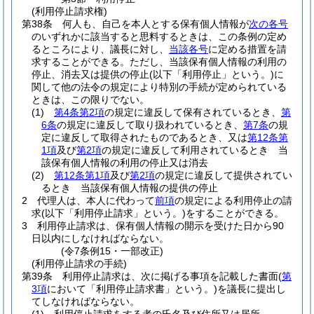
(利用停止請求権)
第38条
何人も、自己を本人とする保有個人情報が
次の各号
のいずれかに該当すると思料するときは、この条例の定め
るところにより、議長に対し、
当該各号
に定める措置を請
求することができる。
ただし、当該保有個人情報の利用の
停止、消去又は提供の停止
(以下「利用停止」という。)
に
関して他の法令の規定により特別の手続が定められている
ときは、この限りでない。
(1)
第4条第2項
の規定に違反して保有されているとき、
第
6条
の規定に違反して取り扱われているとき、
第7条
の規
定に違反して取得されたものであるとき、又は
第12条第
1項
及び
第2項
の規定に違反して利用されているとき 当
該保有個人情報の利用の停止又は消去
(2)
第12条第1項
及び
第2項
の規定に違反して提供されてい
るとき 当該保有個人情報の提供の停止
2
代理人は、本人に代わって
前項
の規定による利用停止の請
求
(以下「利用停止請求」という。)
をすることができる。
3
利用停止請求は、保有個人情報の開示を受けた日から90
日以内にしなければならない。
(令7条例15・一部改正)
(利用停止請求の手続)
第39条
利用停止請求は、次に掲げる事項を記載した書面
(
第
3項
において「利用停止請求書」という。)
を議長に提出し
てしなければならない。