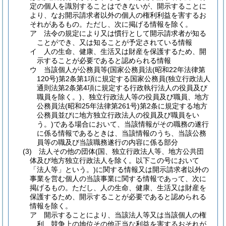
定の個人を識別することはできないが、開示することに
より、なお開示請求者以外の個人の権利利益を害するお
それがあるもの。
ただし、次に掲げる情報を除く。
ア
法令の規定により又は慣行として開示請求者が知る
ことができ、又は知ることが予定されている情報
イ
人の生命、健康、生活又は財産を保護するため、開
示することが必要であると認められる情報
ウ
当該個人が公務員等
(国家公務員法
(昭和22年法律第
120号)
第2条第1項に規定する国家公務員
(独立行政法人
通則法第2条第4項に規定する行政執行法人の役員及び
職員を除く。)
、独立行政法人等の役員及び職員、地方
公務員法
(昭和25年法律第261号)
第2条に規定する地方
公務員並びに地方独立行政法人の役員及び職員をい
う。)
である場合において、当該情報がその職務の遂行
に係る情報であるときは、当該情報のうち、当該公務
員等の職及び当該職務遂行の内容に係る部分
(3)
法人その他の団体
(国、独立行政法人等、地方公共団
体及び地方独立行政法人を除く。以下この号において
「法人等」という。)
に関する情報又は開示請求者以外の
事業を営む個人の当該事業に関する情報であって、次に
掲げるもの。
ただし、人の生命、健康、生活又は財産を
保護するため、開示することが必要であると認められる
情報を除く。
ア
開示することにより、当該法人等又は当該個人の権
利、競争上の地位その他正当な利益を害するおそれが