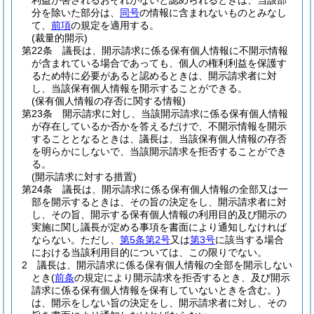
利益が害されるおそれがないと認められるときは、当該部
分を除いた部分は、
同号
の情報に含まれないものとみなし
て、
前項
の規定を適用する。
(裁量的開示)
第22条
議長は、開示請求に係る保有個人情報に不開示情報
が含まれている場合であっても、個人の権利利益を保護す
るため特に必要があると認めるときは、開示請求者に対
し、当該保有個人情報を開示することができる。
(保有個人情報の存否に関する情報)
第23条
開示請求に対し、当該開示請求に係る保有個人情報
が存在しているか否かを答えるだけで、不開示情報を開示
することとなるときは、議長は、当該保有個人情報の存否
を明らかにしないで、当該開示請求を拒否することができ
る。
(開示請求に対する措置)
第24条
議長は、開示請求に係る保有個人情報の全部又は一
部を開示するときは、その旨の決定をし、開示請求者に対
し、その旨、開示する保有個人情報の利用目的及び開示の
実施に関し議長が定める事項を書面により通知しなければ
ならない。
ただし、
第5条第2号
又は
第3号
に該当する場合
における当該利用目的については、この限りでない。
2
議長は、開示請求に係る保有個人情報の全部を開示しない
とき
(
前条
の規定により開示請求を拒否するとき、及び開示
請求に係る保有個人情報を保有していないときを含む。)
は、開示をしない旨の決定をし、開示請求者に対し、その