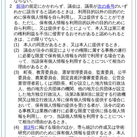
ならない。
2
前項
の規定にかかわらず、議会は、議長が
次の各号
のいず
れかに該当すると認めるときは、利用目的以外の目的のた
めに保有個人情報を自ら利用し、又は提供することができ
る。
ただし、保有個人情報を利用目的以外の目的のために
自ら利用し、又は提供することによって、本人又は第三者
の権利利益を不当に侵害するおそれがあると認められると
きは、この限りでない。
(1)
本人の同意があるとき、又は本人に提供するとき。
(2)
議会が法令の規定によりその権限に属する事務の遂行
に必要な限度で保有個人情報を内部で利用する場合であ
って、当該保有個人情報を利用することについて相当の
理由があるとき。
(3)
町長、教育委員会、選挙管理委員会、監査委員、公平
委員会、農業委員会、固定資産評価審査委員会、公営企
業管理者若しくは消防長、町が設立した地方独立行政法
人、他の地方公共団体の機関、他の地方公共団体が設立
した地方独立行政法人、法第2条第8項に規定する行政機
関又は独立行政法人等に保有個人情報を提供する場合に
おいて、保有個人情報の提供を受ける者が、法令の定め
る事務又は業務の遂行に必要な限度で提供に係る個人情
報を利用し、かつ、当該個人情報を利用することについ
て相当の理由があるとき。
(4)
前3号
に掲げる場合のほか、専ら統計の作成又は学術
研究の目的のために保有個人情報を提供するとき、本人