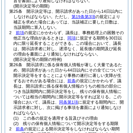
旨を書面により通知しなければならない。
(開示決定等の期限)
第25条
開示決定等は、開示請求があった日から14日以内に
しなければならない。
ただし、
第19条第3項
の規定により
補正を求めた場合にあっては、当該補正に要した日数は、
当該期間に算入しない。
2
前項
の規定にかかわらず、議長は、事務処理上の困難その
他正当な理由があるときは、
同項
に規定する期間を30日以
内に限り延長することができる。
この場合において、議長
は、開示請求者に対し、遅滞なく、延長後の期間及び延長
の理由を書面により通知しなければならない。
(開示決定等の期限の特例)
第26条
開示請求に係る保有個人情報が著しく大量であるた
め、開示請求があった日から44日以内にその全てについて
開示決定等をすることにより事務の遂行に著しい支障が生
ずるおそれがある場合には、
前条
の規定にかかわらず、議
長は、開示請求に係る保有個人情報のうちの相当の部分に
つき当該期間内に開示決定等をし、残りの保有個人情報に
ついては相当の期間内に開示決定等をすれば足りる。
この
場合において、議長は、
同条第1項
に規定する期間内に、開
示請求者に対し、次に掲げる事項を書面により通知しなけ
ればならない。
(1)
この条の規定を適用する旨及びその理由
(2)
残りの保有個人情報について開示決定等をする期限
2
前条
の規定による開示決定等をしなければならない期間