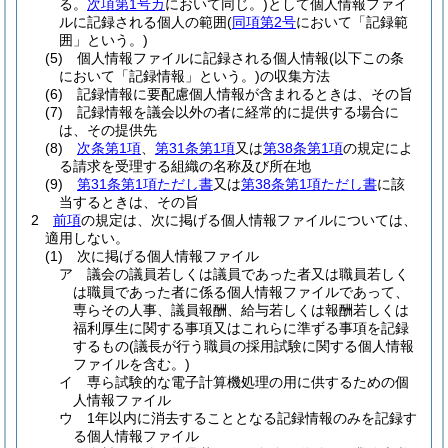
る。
次項第1号カ
において同じ。)
として個人情報ファイ
ルに記録される個人の範囲
(
同項第2号
において「記録範
囲」という。)
(5)
個人情報ファイルに記録される個人情報
(以下この条
において「記録情報」という。)
の収集方法
(6)
記録情報に要配慮個人情報が含まれるときは、その旨
(7)
記録情報を議会以外の者に経常的に提供する場合に
は、その提供先
(8)
次条第1項
、
第31条第1項
又は
第38条第1項
の規定によ
る請求を受理する組織の名称及び所在地
(9)
第31条第1項ただし書
又は
第38条第1項ただし書
に該
当するときは、その旨
2
前項
の規定は、次に掲げる個人情報ファイルについては、
適用しない。
(1)
次に掲げる個人情報ファイル
ア
議会の議員若しくは議員であった者又は職員若しく
は職員であった者に係る個人情報ファイルであって、
専らその人事、議員報酬、給与若しくは報酬若しくは
福利厚生に関する事項又はこれらに準ずる事項を記録
するもの
(議長が行う職員の採用試験に関する個人情報
ファイルを含む。)
イ
専ら試験的な電子計算機処理の用に供するための個
人情報ファイル
ウ
1年以内に消去することとなる記録情報のみを記録す
る個人情報ファイル