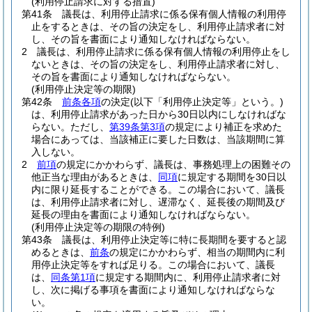
(利用停止請求に対する措置)
第41条
議長は、利用停止請求に係る保有個人情報の利用停
止をするときは、その旨の決定をし、利用停止請求者に対
し、その旨を書面により通知しなければならない。
2
議長は、利用停止請求に係る保有個人情報の利用停止をし
ないときは、その旨の決定をし、利用停止請求者に対し、
その旨を書面により通知しなければならない。
(利用停止決定等の期限)
第42条
前条各項
の決定
(以下「利用停止決定等」という。)
は、利用停止請求があった日から30日以内にしなければな
らない。
ただし、
第39条第3項
の規定により補正を求めた
場合にあっては、当該補正に要した日数は、当該期間に算
入しない。
2
前項
の規定にかかわらず、議長は、事務処理上の困難その
他正当な理由があるときは、
同項
に規定する期間を30日以
内に限り延長することができる。
この場合において、議長
は、利用停止請求者に対し、遅滞なく、延長後の期間及び
延長の理由を書面により通知しなければならない。
(利用停止決定等の期限の特例)
第43条
議長は、利用停止決定等に特に長期間を要すると認
めるときは、
前条
の規定にかかわらず、相当の期間内に利
用停止決定等をすれば足りる。
この場合において、議長
は、
同条第1項
に規定する期間内に、利用停止請求者に対
し、次に掲げる事項を書面により通知しなければならな
い。