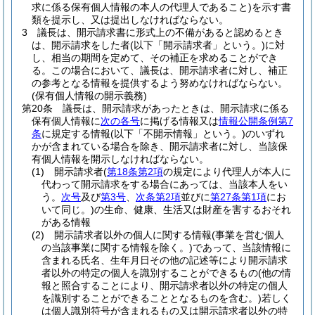
求に係る保有個人情報の本人の代理人であること)
を示す書
類を提示し、又は提出しなければならない。
3
議長は、開示請求書に形式上の不備があると認めるとき
は、開示請求をした者
(以下「開示請求者」という。)
に対
し、相当の期間を定めて、その補正を求めることができ
る。
この場合において、議長は、開示請求者に対し、補正
の参考となる情報を提供するよう努めなければならない。
(保有個人情報の開示義務)
第20条
議長は、開示請求があったときは、開示請求に係る
保有個人情報に
次の各号
に掲げる情報又は
情報公開条例第7
条
に規定する情報
(以下「不開示情報」という。)
のいずれ
かが含まれている場合を除き、開示請求者に対し、当該保
有個人情報を開示しなければならない。
(1)
開示請求者
(
第18条第2項
の規定により代理人が本人に
代わって開示請求をする場合にあっては、当該本人をい
う。
次号
及び
第3号
、
次条第2項
並びに
第27条第1項
にお
いて同じ。)
の生命、健康、生活又は財産を害するおそれ
がある情報
(2)
開示請求者以外の個人に関する情報
(事業を営む個人
の当該事業に関する情報を除く。)
であって、当該情報に
含まれる氏名、生年月日その他の記述等により開示請求
者以外の特定の個人を識別することができるもの
(他の情
報と照合することにより、開示請求者以外の特定の個人
を識別することができることとなるものを含む。)
若しく
は個人識別符号が含まれるもの又は開示請求者以外の特