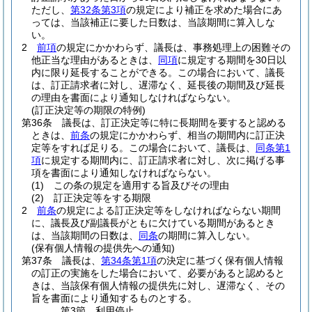
ただし、
第32条第3項
の規定により補正を求めた場合にあ
っては、当該補正に要した日数は、当該期間に算入しな
い。
2
前項
の規定にかかわらず、議長は、事務処理上の困難その
他正当な理由があるときは、
同項
に規定する期間を30日以
内に限り延長することができる。
この場合において、議長
は、訂正請求者に対し、遅滞なく、延長後の期間及び延長
の理由を書面により通知しなければならない。
(訂正決定等の期限の特例)
第36条
議長は、訂正決定等に特に長期間を要すると認める
ときは、
前条
の規定にかかわらず、相当の期間内に訂正決
定等をすれば足りる。
この場合において、議長は、
同条第1
項
に規定する期間内に、訂正請求者に対し、次に掲げる事
項を書面により通知しなければならない。
(1)
この条の規定を適用する旨及びその理由
(2)
訂正決定等をする期限
2
前条
の規定による訂正決定等をしなければならない期間
に、議長及び副議長がともに欠けている期間があるとき
は、当該期間の日数は、
同条
の期間に算入しない。
(保有個人情報の提供先への通知)
第37条
議長は、
第34条第1項
の決定に基づく保有個人情報
の訂正の実施をした場合において、必要があると認めると
きは、当該保有個人情報の提供先に対し、遅滞なく、その
旨を書面により通知するものとする。
第3節
利用停止