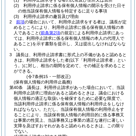
(1)
利用停止請求をする者の氏名及び住所又は居所
(2)
利用停止請求に係る保有個人情報の開示を受けた日そ
の他当該保有個人情報を特定するに足りる事項
(3)
利用停止請求の趣旨及び理由
2
前項
の場合において、利用停止請求をする者は、議長が定
めるところにより、利用停止請求に係る保有個人情報の本
人であること
(
前条第2項
の規定による利用停止請求にあっ
ては、利用停止請求に係る保有個人情報の本人の代理人で
あること)
を示す書類を提示し、又は提出しなければならな
い。
3
議長は、利用停止請求書に形式上の不備があると認めると
きは、利用停止請求をした者
(以下「利用停止請求者」とい
う。)
に対し、相当の期間を定めて、その補正を求めること
ができる。
(令7条例15・一部改正)
(保有個人情報の利用停止義務)
第40条
議長は、利用停止請求があった場合において、当該
利用停止請求に理由があると認めるときは、議会における
個人情報の適正な取扱いを確保するために必要な限度で、
当該利用停止請求に係る保有個人情報の利用停止をしなけ
ればならない。
ただし、当該保有個人情報の利用停止をす
ることにより、当該保有個人情報の利用目的に係る事務又
は事業の性質上、当該事務又は事業の適正な遂行に著しい
支障を及ぼすおそれがあると認められるときは、この限り
でない。