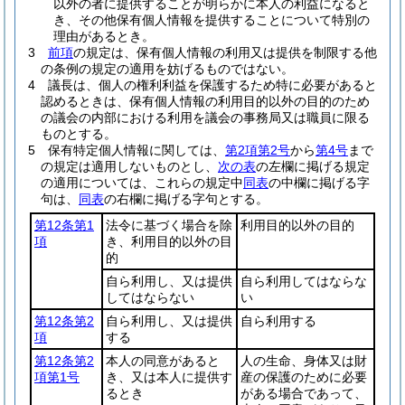
以外の者に提供することが明らかに本人の利益になると
き、その他保有個人情報を提供することについて特別の
理由があるとき。
3
前項
の規定は、保有個人情報の利用又は提供を制限する他
の条例の規定の適用を妨げるものではない。
4
議長は、個人の権利利益を保護するため特に必要があると
認めるときは、保有個人情報の利用目的以外の目的のため
の議会の内部における利用を議会の事務局又は職員に限る
ものとする。
5
保有特定個人情報に関しては、
第2項第2号
から
第4号
まで
の規定は適用しないものとし、
次の表
の左欄に掲げる規定
の適用については、これらの規定中
同表
の中欄に掲げる字
句は、
同表
の右欄に掲げる字句とする。
第12条第1
法令に基づく場合を除
利用目的以外の目的
項
き、利用目的以外の目
的
自ら利用し、又は提供
自ら利用してはならな
してはならない
い
第12条第2
自ら利用し、又は提供
自ら利用する
項
する
第12条第2
本人の同意があると
人の生命、身体又は財
項第1号
き、又は本人に提供す
産の保護のために必要
るとき
がある場合であって、