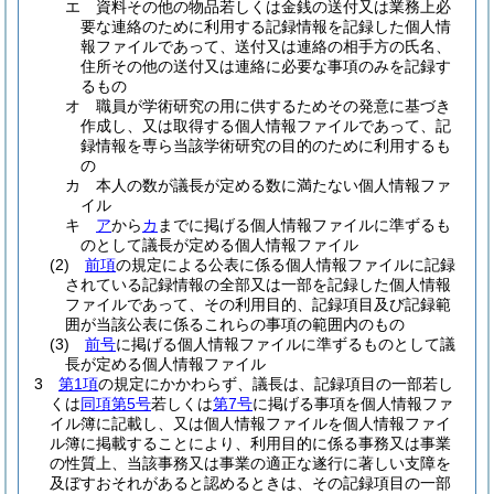
エ
資料その他の物品若しくは金銭の送付又は業務上必
要な連絡のために利用する記録情報を記録した個人情
報ファイルであって、送付又は連絡の相手方の氏名、
住所その他の送付又は連絡に必要な事項のみを記録す
るもの
オ
職員が学術研究の用に供するためその発意に基づき
作成し、又は取得する個人情報ファイルであって、記
録情報を専ら当該学術研究の目的のために利用するも
の
カ
本人の数が議長が定める数に満たない個人情報ファ
イル
キ
ア
から
カ
までに掲げる個人情報ファイルに準ずるも
のとして議長が定める個人情報ファイル
(2)
前項
の規定による公表に係る個人情報ファイルに記録
されている記録情報の全部又は一部を記録した個人情報
ファイルであって、その利用目的、記録項目及び記録範
囲が当該公表に係るこれらの事項の範囲内のもの
(3)
前号
に掲げる個人情報ファイルに準ずるものとして議
長が定める個人情報ファイル
3
第1項
の規定にかかわらず、議長は、記録項目の一部若し
くは
同項第5号
若しくは
第7号
に掲げる事項を個人情報ファ
イル簿に記載し、又は個人情報ファイルを個人情報ファイ
ル簿に掲載することにより、利用目的に係る事務又は事業
の性質上、当該事務又は事業の適正な遂行に著しい支障を
及ぼすおそれがあると認めるときは、その記録項目の一部