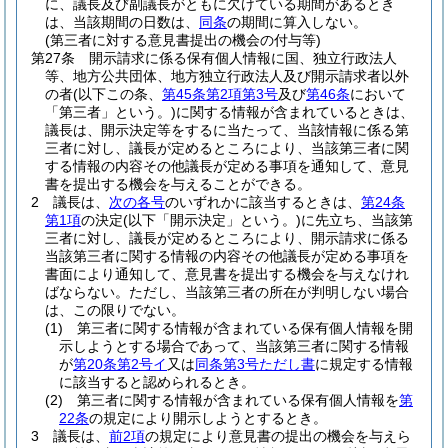
に、議長及び副議長がともに欠けている期間があるとき
は、当該期間の日数は、
同条
の期間に算入しない。
(第三者に対する意見書提出の機会の付与等)
第27条
開示請求に係る保有個人情報に国、独立行政法人
等、地方公共団体、地方独立行政法人及び開示請求者以外
の者
(以下この条、
第45条第2項第3号
及び
第46条
において
「第三者」という。)
に関する情報が含まれているときは、
議長は、開示決定等をするに当たって、当該情報に係る第
三者に対し、議長が定めるところにより、当該第三者に関
する情報の内容その他議長が定める事項を通知して、意見
書を提出する機会を与えることができる。
2
議長は、
次の各号
のいずれかに該当するときは、
第24条
第1項
の決定
(以下「開示決定」という。)
に先立ち、当該第
三者に対し、議長が定めるところにより、開示請求に係る
当該第三者に関する情報の内容その他議長が定める事項を
書面により通知して、意見書を提出する機会を与えなけれ
ばならない。
ただし、当該第三者の所在が判明しない場合
は、この限りでない。
(1)
第三者に関する情報が含まれている保有個人情報を開
示しようとする場合であって、当該第三者に関する情報
が
第20条第2号イ
又は
同条第3号ただし書
に規定する情報
に該当すると認められるとき。
(2)
第三者に関する情報が含まれている保有個人情報を
第
22条
の規定により開示しようとするとき。
3
議長は、
前2項
の規定により意見書の提出の機会を与えら