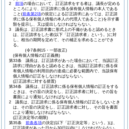
2
前項
の場合において、訂正請求をする者は、議長が定める
ところにより、訂正請求に係る保有個人情報の本人である
こと
(
前条第2項
の規定による訂正請求にあっては、訂正請
求に係る保有個人情報の本人の代理人であること)
を示す書
類を提示し、又は提出しなければならない。
3
議長は、訂正請求書に形式上の不備があると認めるとき
は、訂正請求をした者
(以下「訂正請求者」という。)
に対
し、相当の期間を定めて、その補正を求めることができ
る。
(令7条例15・一部改正)
(保有個人情報の訂正義務)
第33条
議長は、訂正請求があった場合において、当該訂正
請求に理由があると認めるときは、当該訂正請求に係る保
有個人情報の利用目的の達成に必要な範囲内で、当該保有
個人情報の訂正をしなければならない。
(訂正請求に対する措置)
第34条
議長は、訂正請求に係る保有個人情報の訂正をする
ときは、その旨の決定をし、訂正請求者に対し、その旨を
書面により通知しなければならない。
2
議長は、訂正請求に係る保有個人情報の訂正をしないとき
は、その旨の決定をし、訂正請求者に対し、その旨を書面
により通知しなければならない。
(訂正決定等の期限)
第35条
前条各項
の決定
(以下「訂正決定等」という。)
は、
訂正請求があった日から30日以内にしなければならない。