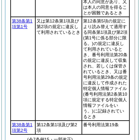
本人の同意があり、又
は本人の同意を得るこ
とが困難であるとき
第38条第1
又は第12条第1項及び
第12条第5項の規定に
項第1号
第2項の規定に違反し
より読み替えて適用す
て利用されているとき
る同条第1項及び第2項
(第1号に係る部分に限
る。)
の規定に違反し
て利用されていると
き、番号利用法第20条
の規定に違反して収集
され、若しくは保管さ
れているとき、又は番
号利用法第29条の規定
に違反して作成された
特定個人情報ファイル
(番号利用法第2条第10
項に規定する特定個人
情報ファイルをい
う。)
に記録されてい
るとき
第38条第1
第12条第1項及び第2
番号利用法第19条
項第2号
項
(令7条例15・一部改正)