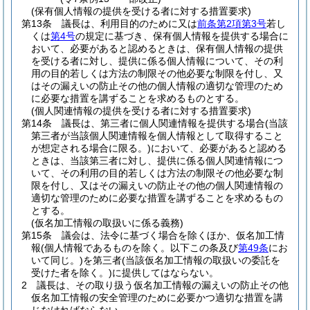
(保有個人情報の提供を受ける者に対する措置要求)
第13条
議長は、利用目的のために又は
前条第2項第3号
若し
くは
第4号
の規定に基づき、保有個人情報を提供する場合に
おいて、必要があると認めるときは、保有個人情報の提供
を受ける者に対し、提供に係る個人情報について、その利
用の目的若しくは方法の制限その他必要な制限を付し、又
はその漏えいの防止その他の個人情報の適切な管理のため
に必要な措置を講ずることを求めるものとする。
(個人関連情報の提供を受ける者に対する措置要求)
第14条
議長は、第三者に個人関連情報を提供する場合
(当該
第三者が当該個人関連情報を個人情報として取得すること
が想定される場合に限る。)
において、必要があると認める
ときは、当該第三者に対し、提供に係る個人関連情報につ
いて、その利用の目的若しくは方法の制限その他必要な制
限を付し、又はその漏えいの防止その他の個人関連情報の
適切な管理のために必要な措置を講ずることを求めるもの
とする。
(仮名加工情報の取扱いに係る義務)
第15条
議会は、法令に基づく場合を除くほか、仮名加工情
報
(個人情報であるものを除く。以下この条及び
第49条
にお
いて同じ。)
を第三者
(当該仮名加工情報の取扱いの委託を
受けた者を除く。)
に提供してはならない。
2
議長は、その取り扱う仮名加工情報の漏えいの防止その他
仮名加工情報の安全管理のために必要かつ適切な措置を講