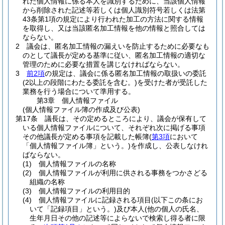
れた個人情報に係る本人を識別するために、当該個人情報
から削除された記述等若しくは個人識別符号若しくは法第
43条第1項の規定により行われた加工の方法に関する情報
を取得し、又は当該匿名加工情報を他の情報と照合しては
ならない。
2
議会は、匿名加工情報の漏えいを防止するために必要なも
のとして議長が定める基準に従い、匿名加工情報の適切な
管理のために必要な措置を講じなければならない。
3
前2項
の規定は、議会に係る匿名加工情報の取扱いの委託
(2以上の段階にわたる委託を含む。)
を受けた者が受託した
業務を行う場合について準用する。
第3章
個人情報ファイル
(個人情報ファイル簿の作成及び公表)
第17条
議長は、その定めるところにより、議会が保有して
いる個人情報ファイルについて、それぞれ次に掲げる事項
その他議長が定める事項を記載した帳簿
(
第3項
において
「個人情報ファイル簿」という。)
を作成し、公表しなけれ
ばならない。
(1)
個人情報ファイルの名称
(2)
個人情報ファイルが利用に供される事務をつかさどる
組織の名称
(3)
個人情報ファイルの利用目的
(4)
個人情報ファイルに記録される項目
(以下この条にお
いて「記録項目」という。)
及び本人
(他の個人の氏名、
生年月日その他の記述等によらないで検索し得る者に限