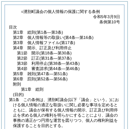
○湧別町議会の個人情報の保護に関する条例
令和5年3月9日
条例第10号
目次
第1章
総則
(第1条―第3条)
第2章
個人情報等の取扱い
(第4条―第16条)
第3章
個人情報ファイル
(第17条)
第4章
開示、訂正及び利用停止
第1節
開示
(第18条―第30条)
第2節
訂正
(第31条―第37条)
第3節
利用停止
(第38条―第43条)
第4節
審査請求
(第44条―第46条)
第5章
雑則
(第47条―第51条)
第6章
罰則
(第52条―第56条)
附則
第1章
総則
(目的)
第1条
この条例は、湧別町議会
(以下「議会」という。)
にお
ける個人情報の適正な取扱いに関し必要な事項を定めると
ともに、議会が保有する個人情報の開示、訂正及び利用停
止を求める個人の権利を明らかにすることにより、議会の
事務の適正かつ円滑な運営を図りつつ、個人の権利利益を
保護することを目的とする。