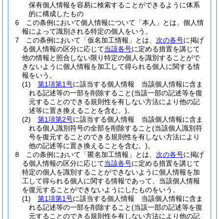
保有個人情報を容易に検索することができるように体系
的に構成したもの
6
この条例において個人情報について「本人」とは、個人情
報によって識別される特定の個人をいう。
7
この条例において「仮名加工情報」とは、
次の各号
に掲げ
る個人情報の区分に応じて
当該各号
に定める措置を講じて
他の情報と照合しない限り特定の個人を識別することがで
きないように個人情報を加工して得られる個人に関する情
報をいう。
(1)
第1項第1号
に該当する個人情報 当該個人情報に含ま
れる記述等の一部を削除すること
(当該一部の記述等を復
元することのできる規則性を有しない方法により他の記
述等に置き換えることを含む。)
。
(2)
第1項第2号
に該当する個人情報 当該個人情報に含ま
れる個人識別符号の全部を削除すること
(当該個人識別符
号を復元することのできる規則性を有しない方法により
他の記述等に置き換えることを含む。)
。
8
この条例において「匿名加工情報」とは、
次の各号
に掲げ
る個人情報の区分に応じて
当該各号
に定める措置を講じて
特定の個人を識別することができないように個人情報を加
工して得られる個人に関する情報であって、当該個人情報
を復元することができないようにしたものをいう。
(1)
第1項第1号
に該当する個人情報 当該個人情報に含ま
れる記述等の一部を削除すること
(当該一部の記述等を復
元することのできる規則性を有しない方法により他の記