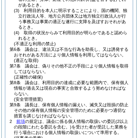
があるとき。
(3)
利用目的を本人に明示することにより、国の機関、独
立行政法人等、地方公共団体又は地方独立行政法人が行
う事務又は事業の適正な遂行に支障を及ぼすおそれがあ
るとき。
(4)
取得の状況からみて利用目的が明らかであると認めら
れるとき。
(不適正な利用の禁止)
第6条
議会は、違法又は不当な行為を助長し、又は誘発する
おそれがある方法により個人情報を利用してはならない。
(適正な取得)
第7条
議会は、偽りその他不正の手段により個人情報を取得
してはならない。
(正確性の確保)
第8条
議会は、利用目的の達成に必要な範囲内で、保有個人
情報が過去又は現在の事実と合致するよう努めなければな
らない。
(安全管理措置)
第9条
議長は、保有個人情報の漏えい、滅失又は毀損の防止
その他の保有個人情報の安全管理のために必要かつ適切な
措置を講じなければならない。
2
前項
の規定は、議会に係る個人情報の取扱いの委託
(2以上
の段階にわたる委託を含む。)
を受けた者が受託した業務を
行う場合における個人情報の取扱いについて準用する。