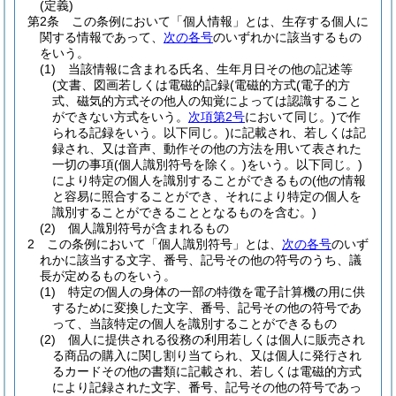
(定義)
第2条
この条例において「個人情報」とは、生存する個人に
関する情報であって、
次の各号
のいずれかに該当するもの
をいう。
(1)
当該情報に含まれる氏名、生年月日その他の記述等
(文書、図画若しくは電磁的記録
(電磁的方式
(電子的方
式、磁気的方式その他人の知覚によっては認識すること
ができない方式をいう。
次項第2号
において同じ。)
で作
られる記録をいう。以下同じ。)
に記載され、若しくは記
録され、又は音声、動作その他の方法を用いて表された
一切の事項
(個人識別符号を除く。)
をいう。以下同じ。)
により特定の個人を識別することができるもの
(他の情報
と容易に照合することができ、それにより特定の個人を
識別することができることとなるものを含む。)
(2)
個人識別符号が含まれるもの
2
この条例において「個人識別符号」とは、
次の各号
のいず
れかに該当する文字、番号、記号その他の符号のうち、議
長が定めるものをいう。
(1)
特定の個人の身体の一部の特徴を電子計算機の用に供
するために変換した文字、番号、記号その他の符号であ
って、当該特定の個人を識別することができるもの
(2)
個人に提供される役務の利用若しくは個人に販売され
る商品の購入に関し割り当てられ、又は個人に発行され
るカードその他の書類に記載され、若しくは電磁的方式
により記録された文字、番号、記号その他の符号であっ