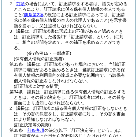
2
前項
の場合において、訂正請求をする者は、議長が定める
ところにより、訂正請求に係る保有個人情報の本人である
こと
(
前条第2項
の規定による訂正請求にあっては、訂正請
求に係る保有個人情報の本人の代理人であること)
を示す書
類を提示し、又は提出しなければならない。
3
議長は、訂正請求書に形式上の不備があると認めるとき
は、訂正請求をした者
(以下「訂正請求者」という。)
に対
し、相当の期間を定めて、その補正を求めることができ
る。
(令7条例15・一部改正)
(保有個人情報の訂正義務)
第33条
議長は、訂正請求があった場合において、当該訂正
請求に理由があると認めるときは、当該訂正請求に係る保
有個人情報の利用目的の達成に必要な範囲内で、当該保有
個人情報の訂正をしなければならない。
(訂正請求に対する措置)
第34条
議長は、訂正請求に係る保有個人情報の訂正をする
ときは、その旨の決定をし、訂正請求者に対し、その旨を
書面により通知しなければならない。
2
議長は、訂正請求に係る保有個人情報の訂正をしないとき
は、その旨の決定をし、訂正請求者に対し、その旨を書面
により通知しなければならない。
(訂正決定等の期限)
第35条
前条各項
の決定
(以下「訂正決定等」という。)
は、
訂正請求があった日から30日以内にしなければならない。