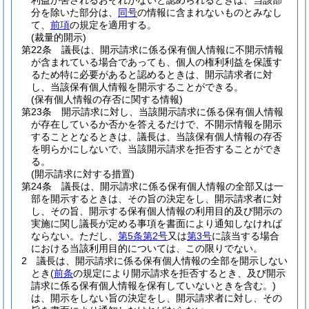
利益が害されるおそれがないと認められるときは、当該部
分を除いた部分は、
同号
の情報に含まれないものとみなし
て、
前項
の規定を適用する。
(裁量的開示)
第22条
議長は、開示請求に係る保有個人情報に不開示情報
が含まれている場合であっても、個人の権利利益を保護す
るため特に必要があると認めるときは、開示請求者に対
し、当該保有個人情報を開示することができる。
(保有個人情報の存否に関する情報)
第23条
開示請求に対し、当該開示請求に係る保有個人情報
が存在しているか否かを答えるだけで、不開示情報を開示
することとなるときは、議長は、当該保有個人情報の存否
を明らかにしないで、当該開示請求を拒否することができ
る。
(開示請求に対する措置)
第24条
議長は、開示請求に係る保有個人情報の全部又は一
部を開示するときは、その旨の決定をし、開示請求者に対
し、その旨、開示する保有個人情報の利用目的及び開示の
実施に関し議長が定める事項を書面により通知しなければ
ならない。
ただし、
第5条第2号
又は
第3号
に該当する場合
における当該利用目的については、この限りでない。
2
議長は、開示請求に係る保有個人情報の全部を開示しない
とき
(
前条
の規定により開示請求を拒否するとき、及び開示
請求に係る保有個人情報を保有していないときを含む。)
は、開示をしない旨の決定をし、開示請求者に対し、その