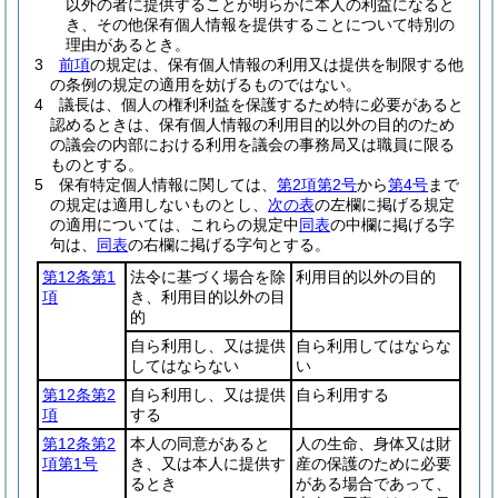
以外の者に提供することが明らかに本人の利益になると
き、その他保有個人情報を提供することについて特別の
理由があるとき。
3
前項
の規定は、保有個人情報の利用又は提供を制限する他
の条例の規定の適用を妨げるものではない。
4
議長は、個人の権利利益を保護するため特に必要があると
認めるときは、保有個人情報の利用目的以外の目的のため
の議会の内部における利用を議会の事務局又は職員に限る
ものとする。
5
保有特定個人情報に関しては、
第2項第2号
から
第4号
まで
の規定は適用しないものとし、
次の表
の左欄に掲げる規定
の適用については、これらの規定中
同表
の中欄に掲げる字
句は、
同表
の右欄に掲げる字句とする。
第12条第1
法令に基づく場合を除
利用目的以外の目的
項
き、利用目的以外の目
的
自ら利用し、又は提供
自ら利用してはならな
してはならない
い
第12条第2
自ら利用し、又は提供
自ら利用する
項
する
第12条第2
本人の同意があると
人の生命、身体又は財
項第1号
き、又は本人に提供す
産の保護のために必要
るとき
がある場合であって、