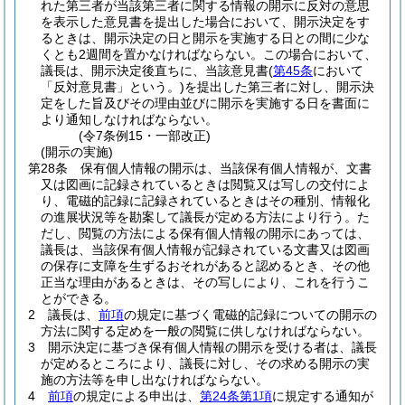
れた第三者が当該第三者に関する情報の開示に反対の意思
を表示した意見書を提出した場合において、開示決定をす
るときは、開示決定の日と開示を実施する日との間に少な
くとも2週間を置かなければならない。
この場合において、
議長は、開示決定後直ちに、当該意見書
(
第45条
において
「反対意見書」という。)
を提出した第三者に対し、開示決
定をした旨及びその理由並びに開示を実施する日を書面に
より通知しなければならない。
(令7条例15・一部改正)
(開示の実施)
第28条
保有個人情報の開示は、当該保有個人情報が、文書
又は図画に記録されているときは閲覧又は写しの交付によ
り、電磁的記録に記録されているときはその種別、情報化
の進展状況等を勘案して議長が定める方法により行う。
た
だし、閲覧の方法による保有個人情報の開示にあっては、
議長は、当該保有個人情報が記録されている文書又は図画
の保存に支障を生ずるおそれがあると認めるとき、その他
正当な理由があるときは、その写しにより、これを行うこ
とができる。
2
議長は、
前項
の規定に基づく電磁的記録についての開示の
方法に関する定めを一般の閲覧に供しなければならない。
3
開示決定に基づき保有個人情報の開示を受ける者は、議長
が定めるところにより、議長に対し、その求める開示の実
施の方法等を申し出なければならない。
4
前項
の規定による申出は、
第24条第1項
に規定する通知が