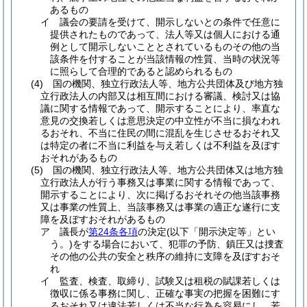
あるもの
イ
議会の要請を受けて、開示しないとの条件で任意に
提供されたものであって、法人等又は個人における通
例として開示しないこととされているものその他の当
該条件を付することが当該情報の性質、当時の状況等
に照らして合理的であると認められるもの
(4)
国の機関、独立行政法人等、地方公共団体及び地方独
立行政法人の内部又は相互間における審議、検討又は協
議に関する情報であって、開示することにより、率直な
意見の交換若しくは意思決定の中立性が不当に損なわれ
るおそれ、不当に住民の間に混乱を生じさせるおそれ又
は特定の者に不当に利益を与え若しくは不利益を及ぼす
おそれがあるもの
(5)
国の機関、独立行政法人等、地方公共団体又は地方独
立行政法人が行う事務又は事業に関する情報であって、
開示することにより、次に掲げるおそれその他当該事務
又は事業の性質上、当該事務又は事業の適正な遂行に支
障を及ぼすおそれがあるもの
ア
議長が
第24条各項
の決定
(以下「開示決定等」とい
う。)
をする場合において、犯罪の予防、鎮圧又は捜査
その他の公共の安全と秩序の維持に支障を及ぼすおそ
れ
イ
監査、検査、取締り、試験又は租税の賦課若しくは
徴収に係る事務に関し、正確な事実の把握を困難にす
るおそれ又は違法若しくは不当な行為を容易にし、若