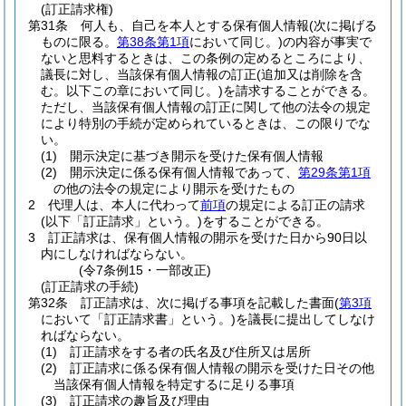
(訂正請求権)
第31条
何人も、自己を本人とする保有個人情報
(次に掲げる
ものに限る。
第38条第1項
において同じ。)
の内容が事実で
ないと思料するときは、この条例の定めるところにより、
議長に対し、当該保有個人情報の訂正
(追加又は削除を含
む。以下この章において同じ。)
を請求することができる。
ただし、当該保有個人情報の訂正に関して他の法令の規定
により特別の手続が定められているときは、この限りでな
い。
(1)
開示決定に基づき開示を受けた保有個人情報
(2)
開示決定に係る保有個人情報であって、
第29条第1項
の他の法令の規定により開示を受けたもの
2
代理人は、本人に代わって
前項
の規定による訂正の請求
(以下「訂正請求」という。)
をすることができる。
3
訂正請求は、保有個人情報の開示を受けた日から90日以
内にしなければならない。
(令7条例15・一部改正)
(訂正請求の手続)
第32条
訂正請求は、次に掲げる事項を記載した書面
(
第3項
において「訂正請求書」という。)
を議長に提出してしなけ
ればならない。
(1)
訂正請求をする者の氏名及び住所又は居所
(2)
訂正請求に係る保有個人情報の開示を受けた日その他
当該保有個人情報を特定するに足りる事項
(3)
訂正請求の趣旨及び理由