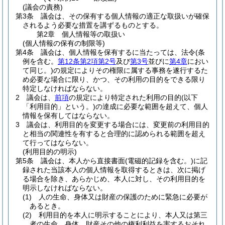
(議会の責務)
第3条
議会は、その保有する個人情報の適正な取扱いが確保
されるよう必要な措置を講ずるものとする。
第2章
個人情報等の取扱い
(個人情報の保有の制限等)
第4条
議会は、個人情報を保有するに当たっては、法令
(条
例を含む。
第12条第2項第2号
及び
第3号
並びに
第4章
におい
て同じ。)
の規定によりその権限に属する事務を遂行するた
め必要な場合に限り、かつ、その利用の目的をできる限り
特定しなければならない。
2
議会は、
前項
の規定により特定された利用の目的
(以下
「利用目的」という。)
の達成に必要な範囲を超えて、個人
情報を保有してはならない。
3
議会は、利用目的を変更する場合には、変更前の利用目的
と相当の関連性を有すると合理的に認められる範囲を超え
て行ってはならない。
(利用目的の明示)
第5条
議会は、本人から直接書面
(電磁的記録を含む。)
に記
録された当該本人の個人情報を取得するときは、次に掲げ
る場合を除き、あらかじめ、本人に対し、その利用目的を
明示しなければならない。
(1)
人の生命、身体又は財産の保護のために緊急に必要が
あるとき。
(2)
利用目的を本人に明示することにより、本人又は第三
者の生命、身体、財産その他の権利利益を害するおそれ