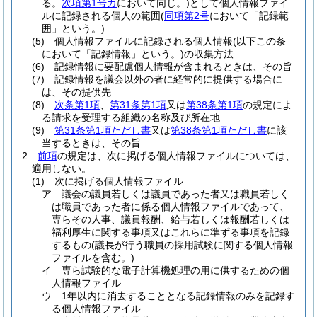
る。
次項第1号カ
において同じ。)
として個人情報ファイ
ルに記録される個人の範囲
(
同項第2号
において「記録範
囲」という。)
(5)
個人情報ファイルに記録される個人情報
(以下この条
において「記録情報」という。)
の収集方法
(6)
記録情報に要配慮個人情報が含まれるときは、その旨
(7)
記録情報を議会以外の者に経常的に提供する場合に
は、その提供先
(8)
次条第1項
、
第31条第1項
又は
第38条第1項
の規定によ
る請求を受理する組織の名称及び所在地
(9)
第31条第1項ただし書
又は
第38条第1項ただし書
に該
当するときは、その旨
2
前項
の規定は、次に掲げる個人情報ファイルについては、
適用しない。
(1)
次に掲げる個人情報ファイル
ア
議会の議員若しくは議員であった者又は職員若しく
は職員であった者に係る個人情報ファイルであって、
専らその人事、議員報酬、給与若しくは報酬若しくは
福利厚生に関する事項又はこれらに準ずる事項を記録
するもの
(議長が行う職員の採用試験に関する個人情報
ファイルを含む。)
イ
専ら試験的な電子計算機処理の用に供するための個
人情報ファイル
ウ
1年以内に消去することとなる記録情報のみを記録す
る個人情報ファイル