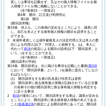
若しくは事項を記載せず、又はその個人情報ファイルを個
人情報ファイル簿に掲載しないことができる。
(令7条例15・一部改正)
第4章
開示、訂正及び利用停止
第1節
開示
(開示請求権)
第18条
何人も、この条例の定めるところにより、議長に対
し、自己を本人とする保有個人情報の開示を請求すること
ができる。
2
未成年者若しくは成年被後見人の法定代理人又は本人の委
任による代理人
(以下「代理人」と総称する。)
は、本人に
代わって
前項
の規定による開示の請求
(以下「開示請求」と
いう。)
をすることができる。
(令7条例15・一部改正)
(開示請求の手続)
第19条
開示請求は、次に掲げる事項を記載した書面
(
第3項
において「開示請求書」という。)
を議長に提出してしなけ
ればならない。
(1)
開示請求をする者の氏名及び住所又は居所
(2)
開示請求に係る保有個人情報が記録されている公文書
の名称その他の開示請求に係る保有個人情報を特定する
に足りる事項
2
前項
の場合において、開示請求をする者は、議長が定める
ところにより、開示請求に係る保有個人情報の本人である
こと
(
前条第2項
の規定による開示請求にあっては、開示請