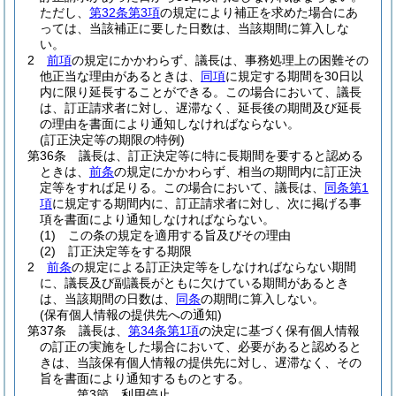
ただし、
第32条第3項
の規定により補正を求めた場合にあ
っては、当該補正に要した日数は、当該期間に算入しな
い。
2
前項
の規定にかかわらず、議長は、事務処理上の困難その
他正当な理由があるときは、
同項
に規定する期間を30日以
内に限り延長することができる。
この場合において、議長
は、訂正請求者に対し、遅滞なく、延長後の期間及び延長
の理由を書面により通知しなければならない。
(訂正決定等の期限の特例)
第36条
議長は、訂正決定等に特に長期間を要すると認める
ときは、
前条
の規定にかかわらず、相当の期間内に訂正決
定等をすれば足りる。
この場合において、議長は、
同条第1
項
に規定する期間内に、訂正請求者に対し、次に掲げる事
項を書面により通知しなければならない。
(1)
この条の規定を適用する旨及びその理由
(2)
訂正決定等をする期限
2
前条
の規定による訂正決定等をしなければならない期間
に、議長及び副議長がともに欠けている期間があるとき
は、当該期間の日数は、
同条
の期間に算入しない。
(保有個人情報の提供先への通知)
第37条
議長は、
第34条第1項
の決定に基づく保有個人情報
の訂正の実施をした場合において、必要があると認めると
きは、当該保有個人情報の提供先に対し、遅滞なく、その
旨を書面により通知するものとする。
第3節
利用停止