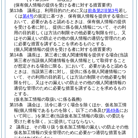
(保有個人情報の提供を受ける者に対する措置要求)
第13条
議長は、利用目的のために又は
前条第2項第3号
若し
くは
第4号
の規定に基づき、保有個人情報を提供する場合に
おいて、必要があると認めるときは、保有個人情報の提供
を受ける者に対し、提供に係る個人情報について、その利
用の目的若しくは方法の制限その他必要な制限を付し、又
はその漏えいの防止その他の個人情報の適切な管理のため
に必要な措置を講ずることを求めるものとする。
(個人関連情報の提供を受ける者に対する措置要求)
第14条
議長は、第三者に個人関連情報を提供する場合
(当該
第三者が当該個人関連情報を個人情報として取得すること
が想定される場合に限る。)
において、必要があると認める
ときは、当該第三者に対し、提供に係る個人関連情報につ
いて、その利用の目的若しくは方法の制限その他必要な制
限を付し、又はその漏えいの防止その他の個人関連情報の
適切な管理のために必要な措置を講ずることを求めるもの
とする。
(仮名加工情報の取扱いに係る義務)
第15条
議会は、法令に基づく場合を除くほか、仮名加工情
報
(個人情報であるものを除く。以下この条及び
第49条
にお
いて同じ。)
を第三者
(当該仮名加工情報の取扱いの委託を
受けた者を除く。)
に提供してはならない。
2
議長は、その取り扱う仮名加工情報の漏えいの防止その他
仮名加工情報の安全管理のために必要かつ適切な措置を講