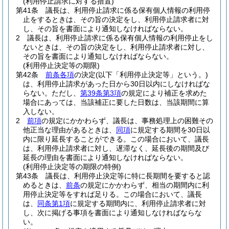
(利用停止請求に対する措置)
第41条
議長は、利用停止請求に係る保有個人情報の利用停
止をするときは、その旨の決定をし、利用停止請求者に対
し、その旨を書面により通知しなければならない。
2
議長は、利用停止請求に係る保有個人情報の利用停止をし
ないときは、その旨の決定をし、利用停止請求者に対し、
その旨を書面により通知しなければならない。
(利用停止決定等の期限)
第42条
前条各項
の決定
(以下「利用停止決定等」という。)
は、利用停止請求があった日から30日以内にしなければな
らない。
ただし、
第39条第3項
の規定により補正を求めた
場合にあっては、当該補正に要した日数は、当該期間に算
入しない。
2
前項
の規定にかかわらず、議長は、事務処理上の困難その
他正当な理由があるときは、
同項
に規定する期間を30日以
内に限り延長することができる。
この場合において、議長
は、利用停止請求者に対し、遅滞なく、延長後の期間及び
延長の理由を書面により通知しなければならない。
(利用停止決定等の期限の特例)
第43条
議長は、利用停止決定等に特に長期間を要すると認
めるときは、
前条
の規定にかかわらず、相当の期間内に利
用停止決定等をすれば足りる。
この場合において、議長
は、
同条第1項
に規定する期間内に、利用停止請求者に対
し、次に掲げる事項を書面により通知しなければならな
い。