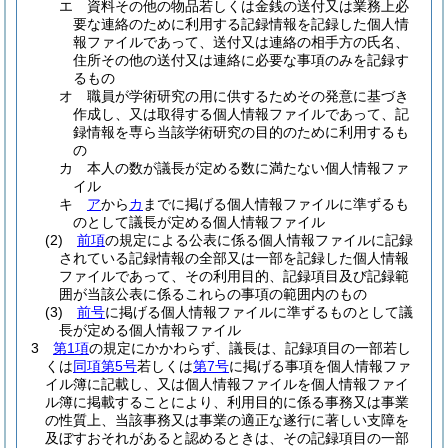
エ
資料その他の物品若しくは金銭の送付又は業務上必
要な連絡のために利用する記録情報を記録した個人情
報ファイルであって、送付又は連絡の相手方の氏名、
住所その他の送付又は連絡に必要な事項のみを記録す
るもの
オ
職員が学術研究の用に供するためその発意に基づき
作成し、又は取得する個人情報ファイルであって、記
録情報を専ら当該学術研究の目的のために利用するも
の
カ
本人の数が議長が定める数に満たない個人情報ファ
イル
キ
ア
から
カ
までに掲げる個人情報ファイルに準ずるも
のとして議長が定める個人情報ファイル
(2)
前項
の規定による公表に係る個人情報ファイルに記録
されている記録情報の全部又は一部を記録した個人情報
ファイルであって、その利用目的、記録項目及び記録範
囲が当該公表に係るこれらの事項の範囲内のもの
(3)
前号
に掲げる個人情報ファイルに準ずるものとして議
長が定める個人情報ファイル
3
第1項
の規定にかかわらず、議長は、記録項目の一部若し
くは
同項第5号
若しくは
第7号
に掲げる事項を個人情報ファ
イル簿に記載し、又は個人情報ファイルを個人情報ファイ
ル簿に掲載することにより、利用目的に係る事務又は事業
の性質上、当該事務又は事業の適正な遂行に著しい支障を
及ぼすおそれがあると認めるときは、その記録項目の一部