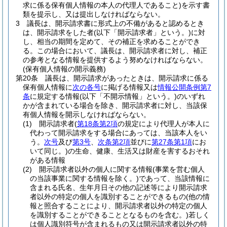
求に係る保有個人情報の本人の代理人であること)
を示す書
類を提示し、又は提出しなければならない。
3
議長は、開示請求書に形式上の不備があると認めるとき
は、開示請求をした者
(以下「開示請求者」という。)
に対
し、相当の期間を定めて、その補正を求めることができ
る。
この場合において、議長は、開示請求者に対し、補正
の参考となる情報を提供するよう努めなければならない。
(保有個人情報の開示義務)
第20条
議長は、開示請求があったときは、開示請求に係る
保有個人情報に
次の各号
に掲げる情報又は
情報公開条例第7
条
に規定する情報
(以下「不開示情報」という。)
のいずれ
かが含まれている場合を除き、開示請求者に対し、当該保
有個人情報を開示しなければならない。
(1)
開示請求者
(
第18条第2項
の規定により代理人が本人に
代わって開示請求をする場合にあっては、当該本人をい
う。
次号
及び
第3号
、
次条第2項
並びに
第27条第1項
にお
いて同じ。)
の生命、健康、生活又は財産を害するおそれ
がある情報
(2)
開示請求者以外の個人に関する情報
(事業を営む個人
の当該事業に関する情報を除く。)
であって、当該情報に
含まれる氏名、生年月日その他の記述等により開示請求
者以外の特定の個人を識別することができるもの
(他の情
報と照合することにより、開示請求者以外の特定の個人
を識別することができることとなるものを含む。)
若しく
は個人識別符号が含まれるもの又は開示請求者以外の特