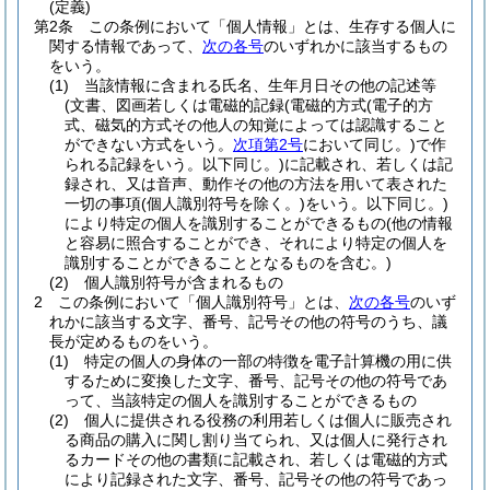
(定義)
第2条
この条例において「個人情報」とは、生存する個人に
関する情報であって、
次の各号
のいずれかに該当するもの
をいう。
(1)
当該情報に含まれる氏名、生年月日その他の記述等
(文書、図画若しくは電磁的記録
(電磁的方式
(電子的方
式、磁気的方式その他人の知覚によっては認識すること
ができない方式をいう。
次項第2号
において同じ。)
で作
られる記録をいう。以下同じ。)
に記載され、若しくは記
録され、又は音声、動作その他の方法を用いて表された
一切の事項
(個人識別符号を除く。)
をいう。以下同じ。)
により特定の個人を識別することができるもの
(他の情報
と容易に照合することができ、それにより特定の個人を
識別することができることとなるものを含む。)
(2)
個人識別符号が含まれるもの
2
この条例において「個人識別符号」とは、
次の各号
のいず
れかに該当する文字、番号、記号その他の符号のうち、議
長が定めるものをいう。
(1)
特定の個人の身体の一部の特徴を電子計算機の用に供
するために変換した文字、番号、記号その他の符号であ
って、当該特定の個人を識別することができるもの
(2)
個人に提供される役務の利用若しくは個人に販売され
る商品の購入に関し割り当てられ、又は個人に発行され
るカードその他の書類に記載され、若しくは電磁的方式
により記録された文字、番号、記号その他の符号であっ