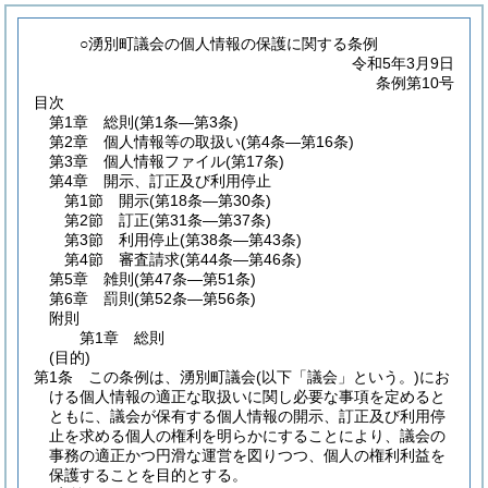
○湧別町議会の個人情報の保護に関する条例
令和5年3月9日
条例第10号
目次
第1章
総則
(第1条―第3条)
第2章
個人情報等の取扱い
(第4条―第16条)
第3章
個人情報ファイル
(第17条)
第4章
開示、訂正及び利用停止
第1節
開示
(第18条―第30条)
第2節
訂正
(第31条―第37条)
第3節
利用停止
(第38条―第43条)
第4節
審査請求
(第44条―第46条)
第5章
雑則
(第47条―第51条)
第6章
罰則
(第52条―第56条)
附則
第1章
総則
(目的)
第1条
この条例は、湧別町議会
(以下「議会」という。)
にお
ける個人情報の適正な取扱いに関し必要な事項を定めると
ともに、議会が保有する個人情報の開示、訂正及び利用停
止を求める個人の権利を明らかにすることにより、議会の
事務の適正かつ円滑な運営を図りつつ、個人の権利利益を
保護することを目的とする。