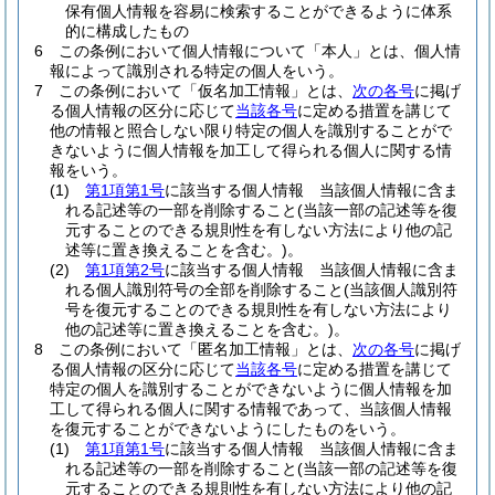
保有個人情報を容易に検索することができるように体系
的に構成したもの
6
この条例において個人情報について「本人」とは、個人情
報によって識別される特定の個人をいう。
7
この条例において「仮名加工情報」とは、
次の各号
に掲げ
る個人情報の区分に応じて
当該各号
に定める措置を講じて
他の情報と照合しない限り特定の個人を識別することがで
きないように個人情報を加工して得られる個人に関する情
報をいう。
(1)
第1項第1号
に該当する個人情報 当該個人情報に含ま
れる記述等の一部を削除すること
(当該一部の記述等を復
元することのできる規則性を有しない方法により他の記
述等に置き換えることを含む。)
。
(2)
第1項第2号
に該当する個人情報 当該個人情報に含ま
れる個人識別符号の全部を削除すること
(当該個人識別符
号を復元することのできる規則性を有しない方法により
他の記述等に置き換えることを含む。)
。
8
この条例において「匿名加工情報」とは、
次の各号
に掲げ
る個人情報の区分に応じて
当該各号
に定める措置を講じて
特定の個人を識別することができないように個人情報を加
工して得られる個人に関する情報であって、当該個人情報
を復元することができないようにしたものをいう。
(1)
第1項第1号
に該当する個人情報 当該個人情報に含ま
れる記述等の一部を削除すること
(当該一部の記述等を復
元することのできる規則性を有しない方法により他の記