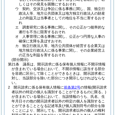
しくはその発見を困難にするおそれ
ウ
契約、交渉又は争訟に係る事務に関し、国、独立行
政法人等、地方公共団体又は地方独立行政法人の財産
上の利益又は当事者としての地位を不当に害するおそ
れ
エ
調査研究に係る事務に関し、その公正かつ能率的な
遂行を不当に阻害するおそれ
オ
人事管理に係る事務に関し、公正かつ円滑な人事の
確保に支障を及ぼすおそれ
カ
独立行政法人等、地方公共団体が経営する企業又は
地方独立行政法人に係る事業に関し、その企業経営上
の正当な利益を害するおそれ
(部分開示)
第21条
議長は、開示請求に係る保有個人情報に不開示情報
が含まれている場合において、不開示情報に該当する部分
を容易に区分して除くことができるときは、開示請求者に
対し、当該部分を除いた部分につき開示しなければならな
い。
2
開示請求に係る保有個人情報に
前条第2号
の情報
(開示請求
者以外の特定の個人を識別することができるものに限る。)
が含まれている場合において、当該情報のうち、氏名、生
年月日その他の開示請求者以外の特定の個人を識別するこ
とができることとなる記述等及び個人識別符号の部分を除
くことにより、開示しても、開示請求者以外の個人の権利