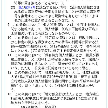
述等に置き換えることを含む。)
。
(2)
第1項第2号
に該当する個人情報 当該個人情報に含ま
れる個人識別符号の全部を削除すること
(当該個人識別符
号を復元することのできる規則性を有しない方法により
他の記述等に置き換えることを含む。)
。
9
この条例において「個人関連情報」とは、生存する個人に
関する情報であって、個人情報、仮名加工情報及び匿名加
工情報のいずれにも該当しないものをいう。
10
この条例において「特定個人情報」とは、行政手続にお
ける特定の個人を識別するための番号の利用等に関する法
律
(平成25年法律第27号。第12条第5項において「番号利用
法」という。)
第2条第9項に規定する特定個人情報をいう。
11
この条例において「保有特定個人情報」とは、職員が職
務上作成し、又は取得した特定個人情報であって、職員が
組織的に利用するものとして、議会が保有しているものを
いう。
ただし、公文書に記録されているものに限る。
12
この条例において「独立行政法人等」とは、独立行政法
人通則法
(平成11年法律第103号)
第2条第1項に規定する独
立行政法人及び個人情報の保護に関する法律
(平成15年法律
第57号。以下「法」という。)
別表第1に掲げる法人をい
う。
13
この条例において「地方独立行政法人」とは、地方独立
行政法人法
(平成15年法律第118号)
第2条第1項に規定する
地方独立行政法人をいう。
(令7条例15・一部改正)