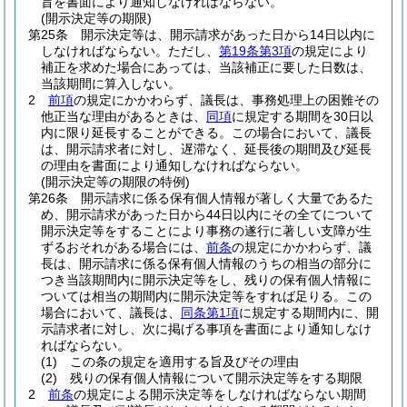
旨を書面により通知しなければならない。
(開示決定等の期限)
第25条
開示決定等は、開示請求があった日から14日以内に
しなければならない。
ただし、
第19条第3項
の規定により
補正を求めた場合にあっては、当該補正に要した日数は、
当該期間に算入しない。
2
前項
の規定にかかわらず、議長は、事務処理上の困難その
他正当な理由があるときは、
同項
に規定する期間を30日以
内に限り延長することができる。
この場合において、議長
は、開示請求者に対し、遅滞なく、延長後の期間及び延長
の理由を書面により通知しなければならない。
(開示決定等の期限の特例)
第26条
開示請求に係る保有個人情報が著しく大量であるた
め、開示請求があった日から44日以内にその全てについて
開示決定等をすることにより事務の遂行に著しい支障が生
ずるおそれがある場合には、
前条
の規定にかかわらず、議
長は、開示請求に係る保有個人情報のうちの相当の部分に
つき当該期間内に開示決定等をし、残りの保有個人情報に
ついては相当の期間内に開示決定等をすれば足りる。
この
場合において、議長は、
同条第1項
に規定する期間内に、開
示請求者に対し、次に掲げる事項を書面により通知しなけ
ればならない。
(1)
この条の規定を適用する旨及びその理由
(2)
残りの保有個人情報について開示決定等をする期限
2
前条
の規定による開示決定等をしなければならない期間