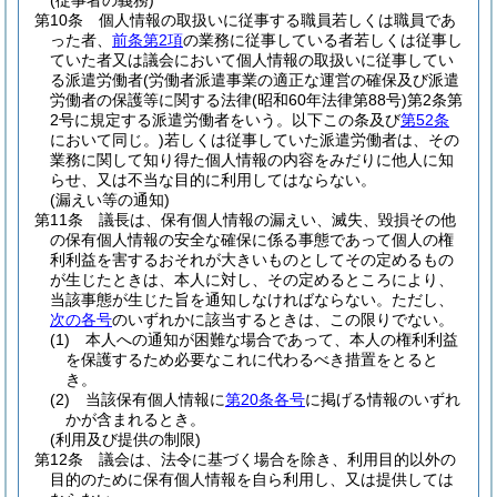
(従事者の義務)
第10条
個人情報の取扱いに従事する職員若しくは職員であ
った者、
前条第2項
の業務に従事している者若しくは従事し
ていた者又は議会において個人情報の取扱いに従事してい
る派遣労働者
(労働者派遣事業の適正な運営の確保及び派遣
労働者の保護等に関する法律
(昭和60年法律第88号)
第2条第
2号に規定する派遣労働者をいう。以下この条及び
第52条
において同じ。)
若しくは従事していた派遣労働者は、その
業務に関して知り得た個人情報の内容をみだりに他人に知
らせ、又は不当な目的に利用してはならない。
(漏えい等の通知)
第11条
議長は、保有個人情報の漏えい、滅失、毀損その他
の保有個人情報の安全な確保に係る事態であって個人の権
利利益を害するおそれが大きいものとしてその定めるもの
が生じたときは、本人に対し、その定めるところにより、
当該事態が生じた旨を通知しなければならない。
ただし、
次の各号
のいずれかに該当するときは、この限りでない。
(1)
本人への通知が困難な場合であって、本人の権利利益
を保護するため必要なこれに代わるべき措置をとると
き。
(2)
当該保有個人情報に
第20条各号
に掲げる情報のいずれ
かが含まれるとき。
(利用及び提供の制限)
第12条
議会は、法令に基づく場合を除き、利用目的以外の
目的のために保有個人情報を自ら利用し、又は提供しては