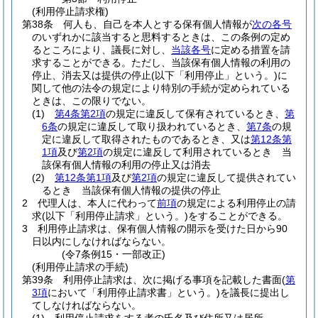
(利用停止請求権)
第38条
何人も、自己を本人とする保有個人情報が
次の各号
のいずれかに該当すると思料するときは、この条例の定め
るところにより、議長に対し、
当該各号
に定める措置を請
求することができる。
ただし、当該保有個人情報の利用の
停止、消去又は提供の停止
(以下「利用停止」という。)
に
関して他の法令の規定により特別の手続が定められている
ときは、この限りでない。
(1)
第4条第2項
の規定に違反して保有されているとき、
第
6条
の規定に違反して取り扱われているとき、
第7条
の規
定に違反して取得されたものであるとき、又は
第12条第
1項
及び
第2項
の規定に違反して利用されているとき 当
該保有個人情報の利用の停止又は消去
(2)
第12条第1項
及び
第2項
の規定に違反して提供されてい
るとき 当該保有個人情報の提供の停止
2
代理人は、本人に代わって
前項
の規定による利用停止の請
求
(以下「利用停止請求」という。)
をすることができる。
3
利用停止請求は、保有個人情報の開示を受けた日から90
日以内にしなければならない。
(令7条例15・一部改正)
(利用停止請求の手続)
第39条
利用停止請求は、次に掲げる事項を記載した書面
(
第
3項
において「利用停止請求書」という。)
を議長に提出し
てしなければならない。