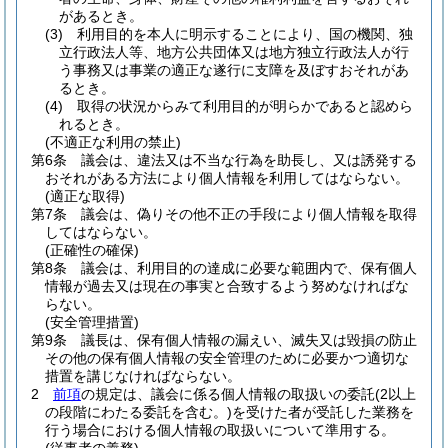
があるとき。
(3)
利用目的を本人に明示することにより、国の機関、独
立行政法人等、地方公共団体又は地方独立行政法人が行
う事務又は事業の適正な遂行に支障を及ぼすおそれがあ
るとき。
(4)
取得の状況からみて利用目的が明らかであると認めら
れるとき。
(不適正な利用の禁止)
第6条
議会は、違法又は不当な行為を助長し、又は誘発する
おそれがある方法により個人情報を利用してはならない。
(適正な取得)
第7条
議会は、偽りその他不正の手段により個人情報を取得
してはならない。
(正確性の確保)
第8条
議会は、利用目的の達成に必要な範囲内で、保有個人
情報が過去又は現在の事実と合致するよう努めなければな
らない。
(安全管理措置)
第9条
議長は、保有個人情報の漏えい、滅失又は毀損の防止
その他の保有個人情報の安全管理のために必要かつ適切な
措置を講じなければならない。
2
前項
の規定は、議会に係る個人情報の取扱いの委託
(2以上
の段階にわたる委託を含む。)
を受けた者が受託した業務を
行う場合における個人情報の取扱いについて準用する。