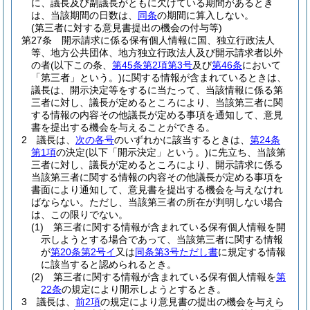
に、議長及び副議長がともに欠けている期間があるとき
は、当該期間の日数は、
同条
の期間に算入しない。
(第三者に対する意見書提出の機会の付与等)
第27条
開示請求に係る保有個人情報に国、独立行政法人
等、地方公共団体、地方独立行政法人及び開示請求者以外
の者
(以下この条、
第45条第2項第3号
及び
第46条
において
「第三者」という。)
に関する情報が含まれているときは、
議長は、開示決定等をするに当たって、当該情報に係る第
三者に対し、議長が定めるところにより、当該第三者に関
する情報の内容その他議長が定める事項を通知して、意見
書を提出する機会を与えることができる。
2
議長は、
次の各号
のいずれかに該当するときは、
第24条
第1項
の決定
(以下「開示決定」という。)
に先立ち、当該第
三者に対し、議長が定めるところにより、開示請求に係る
当該第三者に関する情報の内容その他議長が定める事項を
書面により通知して、意見書を提出する機会を与えなけれ
ばならない。
ただし、当該第三者の所在が判明しない場合
は、この限りでない。
(1)
第三者に関する情報が含まれている保有個人情報を開
示しようとする場合であって、当該第三者に関する情報
が
第20条第2号イ
又は
同条第3号ただし書
に規定する情報
に該当すると認められるとき。
(2)
第三者に関する情報が含まれている保有個人情報を
第
22条
の規定により開示しようとするとき。
3
議長は、
前2項
の規定により意見書の提出の機会を与えら