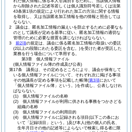
れた個人情報に係る本人を識別するために、当該個人情報
から削除された記述等若しくは個人識別符号若しくは法第
43条第1項の規定により行われた加工の方法に関する情報
を取得し、又は当該匿名加工情報を他の情報と照合しては
ならない。
2
議会は、匿名加工情報の漏えいを防止するために必要なも
のとして議長が定める基準に従い、匿名加工情報の適切な
管理のために必要な措置を講じなければならない。
3
前2項
の規定は、議会に係る匿名加工情報の取扱いの委託
(2以上の段階にわたる委託を含む。)
を受けた者が受託した
業務を行う場合について準用する。
第3章
個人情報ファイル
(個人情報ファイル簿の作成及び公表)
第17条
議長は、その定めるところにより、議会が保有して
いる個人情報ファイルについて、それぞれ次に掲げる事項
その他議長が定める事項を記載した帳簿
(
第3項
において
「個人情報ファイル簿」という。)
を作成し、公表しなけれ
ばならない。
(1)
個人情報ファイルの名称
(2)
個人情報ファイルが利用に供される事務をつかさどる
組織の名称
(3)
個人情報ファイルの利用目的
(4)
個人情報ファイルに記録される項目
(以下この条にお
いて「記録項目」という。)
及び本人
(他の個人の氏名、
生年月日その他の記述等によらないで検索し得る者に限