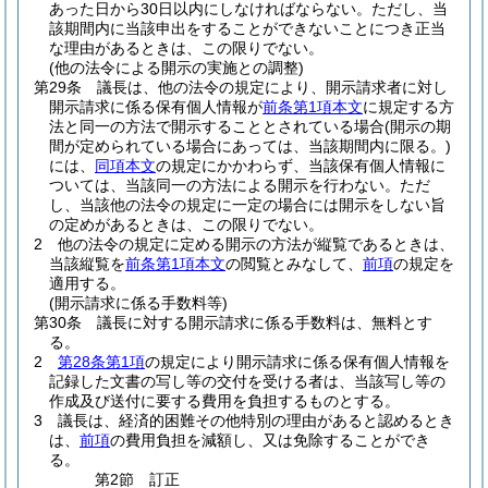
あった日から30日以内にしなければならない。
ただし、当
該期間内に当該申出をすることができないことにつき正当
な理由があるときは、この限りでない。
(他の法令による開示の実施との調整)
第29条
議長は、他の法令の規定により、開示請求者に対し
開示請求に係る保有個人情報が
前条第1項本文
に規定する方
法と同一の方法で開示することとされている場合
(開示の期
間が定められている場合にあっては、当該期間内に限る。)
には、
同項本文
の規定にかかわらず、当該保有個人情報に
ついては、当該同一の方法による開示を行わない。
ただ
し、当該他の法令の規定に一定の場合には開示をしない旨
の定めがあるときは、この限りでない。
2
他の法令の規定に定める開示の方法が縦覧であるときは、
当該縦覧を
前条第1項本文
の閲覧とみなして、
前項
の規定を
適用する。
(開示請求に係る手数料等)
第30条
議長に対する開示請求に係る手数料は、無料とす
る。
2
第28条第1項
の規定により開示請求に係る保有個人情報を
記録した文書の写し等の交付を受ける者は、当該写し等の
作成及び送付に要する費用を負担するものとする。
3
議長は、経済的困難その他特別の理由があると認めるとき
は、
前項
の費用負担を減額し、又は免除することができ
る。
第2節
訂正