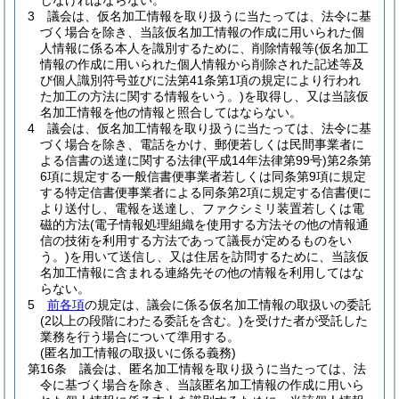
じなければならない。
3
議会は、仮名加工情報を取り扱うに当たっては、法令に基
づく場合を除き、当該仮名加工情報の作成に用いられた個
人情報に係る本人を識別するために、削除情報等
(仮名加工
情報の作成に用いられた個人情報から削除された記述等及
び個人識別符号並びに法第41条第1項の規定により行われ
た加工の方法に関する情報をいう。)
を取得し、又は当該仮
名加工情報を他の情報と照合してはならない。
4
議会は、仮名加工情報を取り扱うに当たっては、法令に基
づく場合を除き、電話をかけ、郵便若しくは民間事業者に
よる信書の送達に関する法律
(平成14年法律第99号)
第2条第
6項に規定する一般信書便事業者若しくは同条第9項に規定
する特定信書便事業者による同条第2項に規定する信書便に
より送付し、電報を送達し、ファクシミリ装置若しくは電
磁的方法
(電子情報処理組織を使用する方法その他の情報通
信の技術を利用する方法であって議長が定めるものをい
う。)
を用いて送信し、又は住居を訪問するために、当該仮
名加工情報に含まれる連絡先その他の情報を利用してはな
らない。
5
前各項
の規定は、議会に係る仮名加工情報の取扱いの委託
(2以上の段階にわたる委託を含む。)
を受けた者が受託した
業務を行う場合について準用する。
(匿名加工情報の取扱いに係る義務)
第16条
議会は、匿名加工情報を取り扱うに当たっては、法
令に基づく場合を除き、当該匿名加工情報の作成に用いら