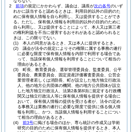
ならない。
2
前項
の規定にかかわらず、議会は、議長が
次の各号
のいず
れかに該当すると認めるときは、利用目的以外の目的のた
めに保有個人情報を自ら利用し、又は提供することができ
る。
ただし、保有個人情報を利用目的以外の目的のために
自ら利用し、又は提供することによって、本人又は第三者
の権利利益を不当に侵害するおそれがあると認められると
きは、この限りでない。
(1)
本人の同意があるとき、又は本人に提供するとき。
(2)
議会が法令の規定によりその権限に属する事務の遂行
に必要な限度で保有個人情報を内部で利用する場合であ
って、当該保有個人情報を利用することについて相当の
理由があるとき。
(3)
町長、教育委員会、選挙管理委員会、監査委員、公平
委員会、農業委員会、固定資産評価審査委員会、公営企
業管理者若しくは消防長、町が設立した地方独立行政法
人、他の地方公共団体の機関、他の地方公共団体が設立
した地方独立行政法人、法第2条第8項に規定する行政機
関又は独立行政法人等に保有個人情報を提供する場合に
おいて、保有個人情報の提供を受ける者が、法令の定め
る事務又は業務の遂行に必要な限度で提供に係る個人情
報を利用し、かつ、当該個人情報を利用することについ
て相当の理由があるとき。
(4)
前3号
に掲げる場合のほか、専ら統計の作成又は学術
研究の目的のために保有個人情報を提供するとき、本人