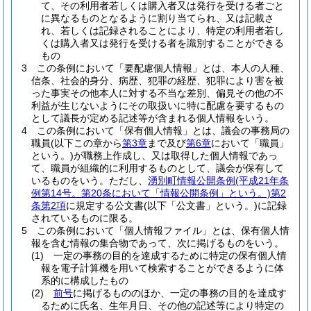
て、その利用者若しくは購入者又は発行を受ける者ごと
に異なるものとなるように割り当てられ、又は記載さ
れ、若しくは記録されることにより、特定の利用者若し
くは購入者又は発行を受ける者を識別することができる
もの
3
この条例において「要配慮個人情報」とは、本人の人種、
信条、社会的身分、病歴、犯罪の経歴、犯罪により害を被
った事実その他本人に対する不当な差別、偏見その他の不
利益が生じないようにその取扱いに特に配慮を要するもの
として議長が定める記述等が含まれる個人情報をいう。
4
この条例において「保有個人情報」とは、議会の事務局の
職員
(以下この章から
第3章
まで及び
第6章
において「職員」
という。)
が職務上作成し、又は取得した個人情報であっ
て、職員が組織的に利用するものとして、議会が保有して
いるものをいう。
ただし、
湧別町情報公開条例
(平成21年条
例第14号。第20条において「情報公開条例」という。)
第2
条第2項
に規定する公文書
(以下「公文書」という。)
に記録
されているものに限る。
5
この条例において「個人情報ファイル」とは、保有個人情
報を含む情報の集合物であって、次に掲げるものをいう。
(1)
一定の事務の目的を達成するために特定の保有個人情
報を電子計算機を用いて検索することができるように体
系的に構成したもの
(2)
前号
に掲げるもののほか、一定の事務の目的を達成す
るために氏名、生年月日、その他の記述等により特定の