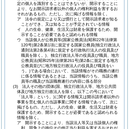
定の個人を識別することはできないが、開示することに
より、なお開示請求者以外の個人の権利利益を害するお
それがあるもの。
ただし、次に掲げる情報を除く。
ア
法令の規定により又は慣行として開示請求者が知る
ことができ、又は知ることが予定されている情報
イ
人の生命、健康、生活又は財産を保護するため、開
示することが必要であると認められる情報
ウ
当該個人が公務員等
(国家公務員法
(昭和22年法律第
120号)
第2条第1項に規定する国家公務員
(独立行政法人
通則法第2条第4項に規定する行政執行法人の役員及び
職員を除く。)
、独立行政法人等の役員及び職員、地方
公務員法
(昭和25年法律第261号)
第2条に規定する地方
公務員並びに地方独立行政法人の役員及び職員をい
う。)
である場合において、当該情報がその職務の遂行
に係る情報であるときは、当該情報のうち、当該公務
員等の職及び当該職務遂行の内容に係る部分
(3)
法人その他の団体
(国、独立行政法人等、地方公共団
体及び地方独立行政法人を除く。以下この号において
「法人等」という。)
に関する情報又は開示請求者以外の
事業を営む個人の当該事業に関する情報であって、次に
掲げるもの。
ただし、人の生命、健康、生活又は財産を
保護するため、開示することが必要であると認められる
情報を除く。
ア
開示することにより、当該法人等又は当該個人の権
利、競争上の地位その他正当な利益を害するおそれが