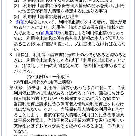
(1)
利用停止請求をする者の氏名及び住所又は居所
(2)
利用停止請求に係る保有個人情報の開示を受けた日そ
の他当該保有個人情報を特定するに足りる事項
(3)
利用停止請求の趣旨及び理由
2
前項
の場合において、利用停止請求をする者は、議長が定
めるところにより、利用停止請求に係る保有個人情報の本
人であること
(
前条第2項
の規定による利用停止請求にあっ
ては、利用停止請求に係る保有個人情報の本人の代理人で
あること)
を示す書類を提示し、又は提出しなければならな
い。
3
議長は、利用停止請求書に形式上の不備があると認めると
きは、利用停止請求をした者
(以下「利用停止請求者」とい
う。)
に対し、相当の期間を定めて、その補正を求めること
ができる。
(令7条例15・一部改正)
(保有個人情報の利用停止義務)
第40条
議長は、利用停止請求があった場合において、当該
利用停止請求に理由があると認めるときは、議会における
個人情報の適正な取扱いを確保するために必要な限度で、
当該利用停止請求に係る保有個人情報の利用停止をしなけ
ればならない。
ただし、当該保有個人情報の利用停止をす
ることにより、当該保有個人情報の利用目的に係る事務又
は事業の性質上、当該事務又は事業の適正な遂行に著しい
支障を及ぼすおそれがあると認められるときは、この限り
でない。