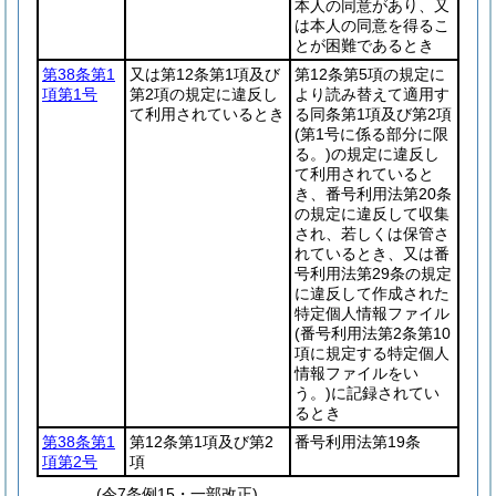
本人の同意があり、又
は本人の同意を得るこ
とが困難であるとき
第38条第1
又は第12条第1項及び
第12条第5項の規定に
項第1号
第2項の規定に違反し
より読み替えて適用す
て利用されているとき
る同条第1項及び第2項
(第1号に係る部分に限
る。)
の規定に違反し
て利用されていると
き、番号利用法第20条
の規定に違反して収集
され、若しくは保管さ
れているとき、又は番
号利用法第29条の規定
に違反して作成された
特定個人情報ファイル
(番号利用法第2条第10
項に規定する特定個人
情報ファイルをい
う。)
に記録されてい
るとき
第38条第1
第12条第1項及び第2
番号利用法第19条
項第2号
項
(令7条例15・一部改正)