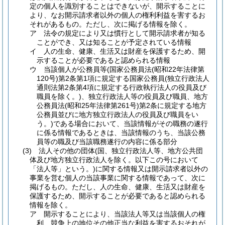
定の個人を識別することはできないが、開示することに
より、なお開示請求者以外の個人の権利利益を害するお
それがあるもの。
ただし、次に掲げる情報を除く。
ア
法令の規定により又は慣行として開示請求者が知る
ことができ、又は知ることが予定されている情報
イ
人の生命、健康、生活又は財産を保護するため、開
示することが必要であると認められる情報
ウ
当該個人が公務員等
(国家公務員法
(昭和22年法律第
120号)
第2条第1項に規定する国家公務員
(独立行政法人
通則法第2条第4項に規定する行政執行法人の役員及び
職員を除く。)
、独立行政法人等の役員及び職員、地方
公務員法
(昭和25年法律第261号)
第2条に規定する地方
公務員並びに地方独立行政法人の役員及び職員をい
う。)
である場合において、当該情報がその職務の遂行
に係る情報であるときは、当該情報のうち、当該公務
員等の職及び当該職務遂行の内容に係る部分
(3)
法人その他の団体
(国、独立行政法人等、地方公共団
体及び地方独立行政法人を除く。以下この号において
「法人等」という。)
に関する情報又は開示請求者以外の
事業を営む個人の当該事業に関する情報であって、次に
掲げるもの。
ただし、人の生命、健康、生活又は財産を
保護するため、開示することが必要であると認められる
情報を除く。
ア
開示することにより、当該法人等又は当該個人の権
利、競争上の地位その他正当な利益を害するおそれが