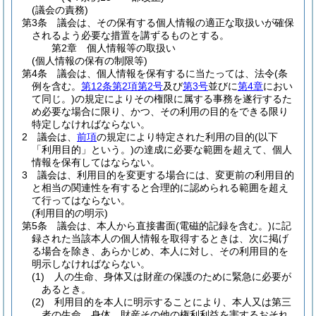
(議会の責務)
第3条
議会は、その保有する個人情報の適正な取扱いが確保
されるよう必要な措置を講ずるものとする。
第2章
個人情報等の取扱い
(個人情報の保有の制限等)
第4条
議会は、個人情報を保有するに当たっては、法令
(条
例を含む。
第12条第2項第2号
及び
第3号
並びに
第4章
におい
て同じ。)
の規定によりその権限に属する事務を遂行するた
め必要な場合に限り、かつ、その利用の目的をできる限り
特定しなければならない。
2
議会は、
前項
の規定により特定された利用の目的
(以下
「利用目的」という。)
の達成に必要な範囲を超えて、個人
情報を保有してはならない。
3
議会は、利用目的を変更する場合には、変更前の利用目的
と相当の関連性を有すると合理的に認められる範囲を超え
て行ってはならない。
(利用目的の明示)
第5条
議会は、本人から直接書面
(電磁的記録を含む。)
に記
録された当該本人の個人情報を取得するときは、次に掲げ
る場合を除き、あらかじめ、本人に対し、その利用目的を
明示しなければならない。
(1)
人の生命、身体又は財産の保護のために緊急に必要が
あるとき。
(2)
利用目的を本人に明示することにより、本人又は第三
者の生命、身体、財産その他の権利利益を害するおそれ