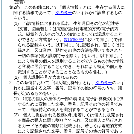
(定義)
第2条
この条例において「個人情報」とは、生存する個人に
関する情報であって、
次の各号
のいずれかに該当するもの
をいう。
(1)
当該情報に含まれる氏名、生年月日その他の記述等
(文書、図画若しくは電磁的記録
(電磁的方式
(電子的方
式、磁気的方式その他人の知覚によっては認識すること
ができない方式をいう。
次項第2号
において同じ。)
で作
られる記録をいう。以下同じ。)
に記載され、若しくは記
録され、又は音声、動作その他の方法を用いて表された
一切の事項
(個人識別符号を除く。)
をいう。以下同じ。)
により特定の個人を識別することができるもの
(他の情報
と容易に照合することができ、それにより特定の個人を
識別することができることとなるものを含む。)
(2)
個人識別符号が含まれるもの
2
この条例において「個人識別符号」とは、
次の各号
のいず
れかに該当する文字、番号、記号その他の符号のうち、議
長が定めるものをいう。
(1)
特定の個人の身体の一部の特徴を電子計算機の用に供
するために変換した文字、番号、記号その他の符号であ
って、当該特定の個人を識別することができるもの
(2)
個人に提供される役務の利用若しくは個人に販売され
る商品の購入に関し割り当てられ、又は個人に発行され
るカードその他の書類に記載され、若しくは電磁的方式
により記録された文字、番号、記号その他の符号であっ