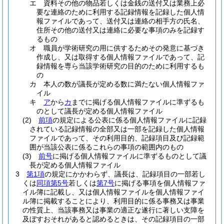
エ
資料その他の物品若しくは金銭の送付又は業務上必
要な連絡のために利用する記録情報を記録した個人情
報ファイルであって、送付又は連絡の相手方の氏名、
住所その他の送付又は連絡に必要な事項のみを記録す
るもの
オ
職員が学術研究の用に供するためその発意に基づき
作成し、又は取得する個人情報ファイルであって、記
録情報を専ら当該学術研究の目的のために利用するも
の
カ
本人の数が議長が定める数に満たない個人情報ファ
イル
キ
ア
から
カ
までに掲げる個人情報ファイルに準ずるも
のとして議長が定める個人情報ファイル
(2)
前項
の規定による公表に係る個人情報ファイルに記録
されている記録情報の全部又は一部を記録した個人情報
ファイルであって、その利用目的、記録項目及び記録範
囲が当該公表に係るこれらの事項の範囲内のもの
(3)
前号
に掲げる個人情報ファイルに準ずるものとして議
長が定める個人情報ファイル
3
第1項
の規定にかかわらず、議長は、記録項目の一部若し
くは
同項第5号
若しくは
第7号
に掲げる事項を個人情報ファ
イル簿に記載し、又は個人情報ファイルを個人情報ファイ
ル簿に掲載することにより、利用目的に係る事務又は事業
の性質上、当該事務又は事業の適正な遂行に著しい支障を
及ぼすおそれがあると認めるときは、その記録項目の一部