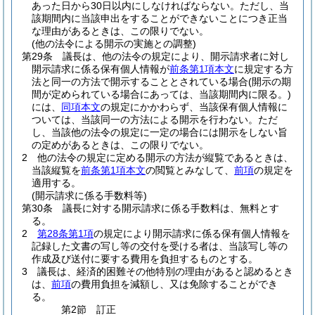
あった日から30日以内にしなければならない。
ただし、当
該期間内に当該申出をすることができないことにつき正当
な理由があるときは、この限りでない。
(他の法令による開示の実施との調整)
第29条
議長は、他の法令の規定により、開示請求者に対し
開示請求に係る保有個人情報が
前条第1項本文
に規定する方
法と同一の方法で開示することとされている場合
(開示の期
間が定められている場合にあっては、当該期間内に限る。)
には、
同項本文
の規定にかかわらず、当該保有個人情報に
ついては、当該同一の方法による開示を行わない。
ただ
し、当該他の法令の規定に一定の場合には開示をしない旨
の定めがあるときは、この限りでない。
2
他の法令の規定に定める開示の方法が縦覧であるときは、
当該縦覧を
前条第1項本文
の閲覧とみなして、
前項
の規定を
適用する。
(開示請求に係る手数料等)
第30条
議長に対する開示請求に係る手数料は、無料とす
る。
2
第28条第1項
の規定により開示請求に係る保有個人情報を
記録した文書の写し等の交付を受ける者は、当該写し等の
作成及び送付に要する費用を負担するものとする。
3
議長は、経済的困難その他特別の理由があると認めるとき
は、
前項
の費用負担を減額し、又は免除することができ
る。
第2節
訂正