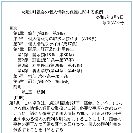
○湧別町議会の個人情報の保護に関する条例
令和5年3月9日
条例第10号
目次
第1章
総則
(第1条―第3条)
第2章
個人情報等の取扱い
(第4条―第16条)
第3章
個人情報ファイル
(第17条)
第4章
開示、訂正及び利用停止
第1節
開示
(第18条―第30条)
第2節
訂正
(第31条―第37条)
第3節
利用停止
(第38条―第43条)
第4節
審査請求
(第44条―第46条)
第5章
雑則
(第47条―第51条)
第6章
罰則
(第52条―第56条)
附則
第1章
総則
(目的)
第1条
この条例は、湧別町議会
(以下「議会」という。)
にお
ける個人情報の適正な取扱いに関し必要な事項を定めると
ともに、議会が保有する個人情報の開示、訂正及び利用停
止を求める個人の権利を明らかにすることにより、議会の
事務の適正かつ円滑な運営を図りつつ、個人の権利利益を
保護することを目的とする。