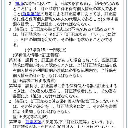
2
前項
の場合において、訂正請求をする者は、議長が定める
ところにより、訂正請求に係る保有個人情報の本人である
こと
(
前条第2項
の規定による訂正請求にあっては、訂正請
求に係る保有個人情報の本人の代理人であること)
を示す書
類を提示し、又は提出しなければならない。
3
議長は、訂正請求書に形式上の不備があると認めるとき
は、訂正請求をした者
(以下「訂正請求者」という。)
に対
し、相当の期間を定めて、その補正を求めることができ
る。
(令7条例15・一部改正)
(保有個人情報の訂正義務)
第33条
議長は、訂正請求があった場合において、当該訂正
請求に理由があると認めるときは、当該訂正請求に係る保
有個人情報の利用目的の達成に必要な範囲内で、当該保有
個人情報の訂正をしなければならない。
(訂正請求に対する措置)
第34条
議長は、訂正請求に係る保有個人情報の訂正をする
ときは、その旨の決定をし、訂正請求者に対し、その旨を
書面により通知しなければならない。
2
議長は、訂正請求に係る保有個人情報の訂正をしないとき
は、その旨の決定をし、訂正請求者に対し、その旨を書面
により通知しなければならない。
(訂正決定等の期限)
第35条
前条各項
の決定
(以下「訂正決定等」という。)
は、
訂正請求があった日から30日以内にしなければならない。