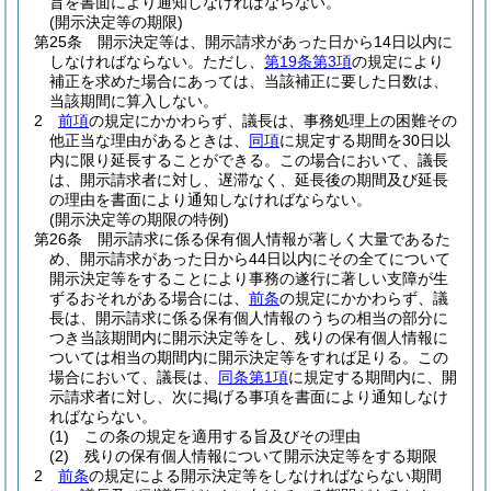
旨を書面により通知しなければならない。
(開示決定等の期限)
第25条
開示決定等は、開示請求があった日から14日以内に
しなければならない。
ただし、
第19条第3項
の規定により
補正を求めた場合にあっては、当該補正に要した日数は、
当該期間に算入しない。
2
前項
の規定にかかわらず、議長は、事務処理上の困難その
他正当な理由があるときは、
同項
に規定する期間を30日以
内に限り延長することができる。
この場合において、議長
は、開示請求者に対し、遅滞なく、延長後の期間及び延長
の理由を書面により通知しなければならない。
(開示決定等の期限の特例)
第26条
開示請求に係る保有個人情報が著しく大量であるた
め、開示請求があった日から44日以内にその全てについて
開示決定等をすることにより事務の遂行に著しい支障が生
ずるおそれがある場合には、
前条
の規定にかかわらず、議
長は、開示請求に係る保有個人情報のうちの相当の部分に
つき当該期間内に開示決定等をし、残りの保有個人情報に
ついては相当の期間内に開示決定等をすれば足りる。
この
場合において、議長は、
同条第1項
に規定する期間内に、開
示請求者に対し、次に掲げる事項を書面により通知しなけ
ればならない。
(1)
この条の規定を適用する旨及びその理由
(2)
残りの保有個人情報について開示決定等をする期限
2
前条
の規定による開示決定等をしなければならない期間