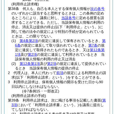
(利用停止請求権)
第38条
何人も、自己を本人とする保有個人情報が
次の各号
のいずれかに該当すると思料するときは、この条例の定め
るところにより、議長に対し、
当該各号
に定める措置を請
求することができる。
ただし、当該保有個人情報の利用の
停止、消去又は提供の停止
(以下「利用停止」という。)
に
関して他の法令の規定により特別の手続が定められている
ときは、この限りでない。
(1)
第4条第2項
の規定に違反して保有されているとき、
第
6条
の規定に違反して取り扱われているとき、
第7条
の規
定に違反して取得されたものであるとき、又は
第12条第
1項
及び
第2項
の規定に違反して利用されているとき 当
該保有個人情報の利用の停止又は消去
(2)
第12条第1項
及び
第2項
の規定に違反して提供されてい
るとき 当該保有個人情報の提供の停止
2
代理人は、本人に代わって
前項
の規定による利用停止の請
求
(以下「利用停止請求」という。)
をすることができる。
3
利用停止請求は、保有個人情報の開示を受けた日から90
日以内にしなければならない。
(令7条例15・一部改正)
(利用停止請求の手続)
第39条
利用停止請求は、次に掲げる事項を記載した書面
(
第
3項
において「利用停止請求書」という。)
を議長に提出し
てしなければならない。