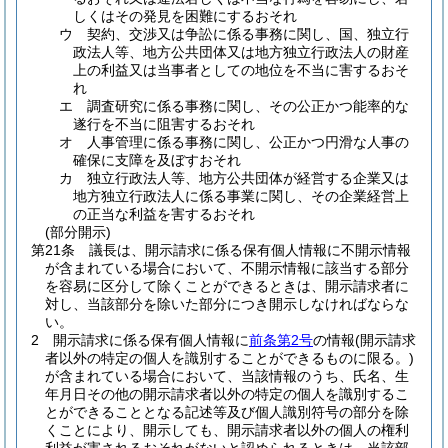
しくはその発見を困難にするおそれ
ウ
契約、交渉又は争訟に係る事務に関し、国、独立行
政法人等、地方公共団体又は地方独立行政法人の財産
上の利益又は当事者としての地位を不当に害するおそ
れ
エ
調査研究に係る事務に関し、その公正かつ能率的な
遂行を不当に阻害するおそれ
オ
人事管理に係る事務に関し、公正かつ円滑な人事の
確保に支障を及ぼすおそれ
カ
独立行政法人等、地方公共団体が経営する企業又は
地方独立行政法人に係る事業に関し、その企業経営上
の正当な利益を害するおそれ
(部分開示)
第21条
議長は、開示請求に係る保有個人情報に不開示情報
が含まれている場合において、不開示情報に該当する部分
を容易に区分して除くことができるときは、開示請求者に
対し、当該部分を除いた部分につき開示しなければならな
い。
2
開示請求に係る保有個人情報に
前条第2号
の情報
(開示請求
者以外の特定の個人を識別することができるものに限る。)
が含まれている場合において、当該情報のうち、氏名、生
年月日その他の開示請求者以外の特定の個人を識別するこ
とができることとなる記述等及び個人識別符号の部分を除
くことにより、開示しても、開示請求者以外の個人の権利