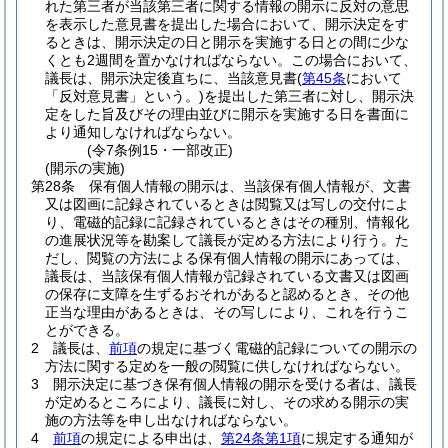
れた第三者が当該第三者に関する情報の開示に反対の意思
を表示した意見書を提出した場合において、開示決定をす
るときは、開示決定の日と開示を実施する日との間に少な
くとも2週間を置かなければならない。
この場合において、
議長は、開示決定後直ちに、当該意見書
(
第45条
において
「反対意見書」という。)
を提出した第三者に対し、開示決
定をした旨及びその理由並びに開示を実施する日を書面に
より通知しなければならない。
(令7条例15・一部改正)
(開示の実施)
第28条
保有個人情報の開示は、当該保有個人情報が、文書
又は図画に記録されているときは閲覧又は写しの交付によ
り、電磁的記録に記録されているときはその種別、情報化
の進展状況等を勘案して議長が定める方法により行う。
た
だし、閲覧の方法による保有個人情報の開示にあっては、
議長は、当該保有個人情報が記録されている文書又は図画
の保存に支障を生ずるおそれがあると認めるとき、その他
正当な理由があるときは、その写しにより、これを行うこ
とができる。
2
議長は、
前項
の規定に基づく電磁的記録についての開示の
方法に関する定めを一般の閲覧に供しなければならない。
3
開示決定に基づき保有個人情報の開示を受ける者は、議長
が定めるところにより、議長に対し、その求める開示の実
施の方法等を申し出なければならない。
4
前項
の規定による申出は、
第24条第1項
に規定する通知が