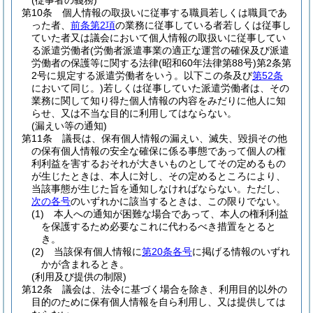
(従事者の義務)
第10条
個人情報の取扱いに従事する職員若しくは職員であ
った者、
前条第2項
の業務に従事している者若しくは従事し
ていた者又は議会において個人情報の取扱いに従事してい
る派遣労働者
(労働者派遣事業の適正な運営の確保及び派遣
労働者の保護等に関する法律
(昭和60年法律第88号)
第2条第
2号に規定する派遣労働者をいう。以下この条及び
第52条
において同じ。)
若しくは従事していた派遣労働者は、その
業務に関して知り得た個人情報の内容をみだりに他人に知
らせ、又は不当な目的に利用してはならない。
(漏えい等の通知)
第11条
議長は、保有個人情報の漏えい、滅失、毀損その他
の保有個人情報の安全な確保に係る事態であって個人の権
利利益を害するおそれが大きいものとしてその定めるもの
が生じたときは、本人に対し、その定めるところにより、
当該事態が生じた旨を通知しなければならない。
ただし、
次の各号
のいずれかに該当するときは、この限りでない。
(1)
本人への通知が困難な場合であって、本人の権利利益
を保護するため必要なこれに代わるべき措置をとると
き。
(2)
当該保有個人情報に
第20条各号
に掲げる情報のいずれ
かが含まれるとき。
(利用及び提供の制限)
第12条
議会は、法令に基づく場合を除き、利用目的以外の
目的のために保有個人情報を自ら利用し、又は提供しては