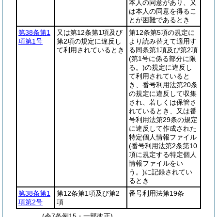
本人の同意があり、又
は本人の同意を得るこ
とが困難であるとき
第38条第1
又は第12条第1項及び
第12条第5項の規定に
項第1号
第2項の規定に違反し
より読み替えて適用す
て利用されているとき
る同条第1項及び第2項
(第1号に係る部分に限
る。)
の規定に違反し
て利用されていると
き、番号利用法第20条
の規定に違反して収集
され、若しくは保管さ
れているとき、又は番
号利用法第29条の規定
に違反して作成された
特定個人情報ファイル
(番号利用法第2条第10
項に規定する特定個人
情報ファイルをい
う。)
に記録されてい
るとき
第38条第1
第12条第1項及び第2
番号利用法第19条
項第2号
項
(令7条例15・一部改正)