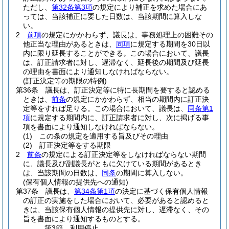
ただし、
第32条第3項
の規定により補正を求めた場合にあ
っては、当該補正に要した日数は、当該期間に算入しな
い。
2
前項
の規定にかかわらず、議長は、事務処理上の困難その
他正当な理由があるときは、
同項
に規定する期間を30日以
内に限り延長することができる。
この場合において、議長
は、訂正請求者に対し、遅滞なく、延長後の期間及び延長
の理由を書面により通知しなければならない。
(訂正決定等の期限の特例)
第36条
議長は、訂正決定等に特に長期間を要すると認める
ときは、
前条
の規定にかかわらず、相当の期間内に訂正決
定等をすれば足りる。
この場合において、議長は、
同条第1
項
に規定する期間内に、訂正請求者に対し、次に掲げる事
項を書面により通知しなければならない。
(1)
この条の規定を適用する旨及びその理由
(2)
訂正決定等をする期限
2
前条
の規定による訂正決定等をしなければならない期間
に、議長及び副議長がともに欠けている期間があるとき
は、当該期間の日数は、
同条
の期間に算入しない。
(保有個人情報の提供先への通知)
第37条
議長は、
第34条第1項
の決定に基づく保有個人情報
の訂正の実施をした場合において、必要があると認めると
きは、当該保有個人情報の提供先に対し、遅滞なく、その
旨を書面により通知するものとする。
第3節
利用停止