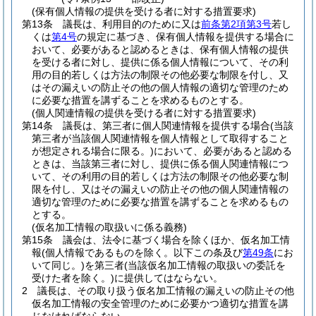
(保有個人情報の提供を受ける者に対する措置要求)
第13条
議長は、利用目的のために又は
前条第2項第3号
若し
くは
第4号
の規定に基づき、保有個人情報を提供する場合に
おいて、必要があると認めるときは、保有個人情報の提供
を受ける者に対し、提供に係る個人情報について、その利
用の目的若しくは方法の制限その他必要な制限を付し、又
はその漏えいの防止その他の個人情報の適切な管理のため
に必要な措置を講ずることを求めるものとする。
(個人関連情報の提供を受ける者に対する措置要求)
第14条
議長は、第三者に個人関連情報を提供する場合
(当該
第三者が当該個人関連情報を個人情報として取得すること
が想定される場合に限る。)
において、必要があると認める
ときは、当該第三者に対し、提供に係る個人関連情報につ
いて、その利用の目的若しくは方法の制限その他必要な制
限を付し、又はその漏えいの防止その他の個人関連情報の
適切な管理のために必要な措置を講ずることを求めるもの
とする。
(仮名加工情報の取扱いに係る義務)
第15条
議会は、法令に基づく場合を除くほか、仮名加工情
報
(個人情報であるものを除く。以下この条及び
第49条
にお
いて同じ。)
を第三者
(当該仮名加工情報の取扱いの委託を
受けた者を除く。)
に提供してはならない。
2
議長は、その取り扱う仮名加工情報の漏えいの防止その他
仮名加工情報の安全管理のために必要かつ適切な措置を講