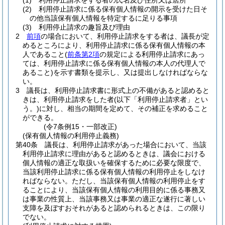
(1)
利用停止請求をする者の氏名及び住所又は居所
(2)
利用停止請求に係る保有個人情報の開示を受けた日そ
の他当該保有個人情報を特定するに足りる事項
(3)
利用停止請求の趣旨及び理由
2
前項
の場合において、利用停止請求をする者は、議長が定
めるところにより、利用停止請求に係る保有個人情報の本
人であること
(
前条第2項
の規定による利用停止請求にあっ
ては、利用停止請求に係る保有個人情報の本人の代理人で
あること)
を示す書類を提示し、又は提出しなければならな
い。
3
議長は、利用停止請求書に形式上の不備があると認めると
きは、利用停止請求をした者
(以下「利用停止請求者」とい
う。)
に対し、相当の期間を定めて、その補正を求めること
ができる。
(令7条例15・一部改正)
(保有個人情報の利用停止義務)
第40条
議長は、利用停止請求があった場合において、当該
利用停止請求に理由があると認めるときは、議会における
個人情報の適正な取扱いを確保するために必要な限度で、
当該利用停止請求に係る保有個人情報の利用停止をしなけ
ればならない。
ただし、当該保有個人情報の利用停止をす
ることにより、当該保有個人情報の利用目的に係る事務又
は事業の性質上、当該事務又は事業の適正な遂行に著しい
支障を及ぼすおそれがあると認められるときは、この限り
でない。