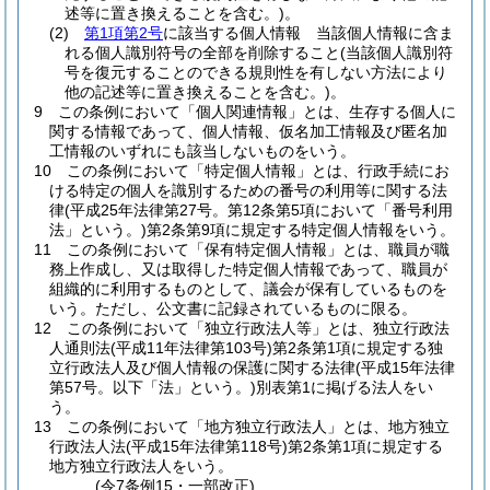
述等に置き換えることを含む。)
。
(2)
第1項第2号
に該当する個人情報 当該個人情報に含ま
れる個人識別符号の全部を削除すること
(当該個人識別符
号を復元することのできる規則性を有しない方法により
他の記述等に置き換えることを含む。)
。
9
この条例において「個人関連情報」とは、生存する個人に
関する情報であって、個人情報、仮名加工情報及び匿名加
工情報のいずれにも該当しないものをいう。
10
この条例において「特定個人情報」とは、行政手続にお
ける特定の個人を識別するための番号の利用等に関する法
律
(平成25年法律第27号。第12条第5項において「番号利用
法」という。)
第2条第9項に規定する特定個人情報をいう。
11
この条例において「保有特定個人情報」とは、職員が職
務上作成し、又は取得した特定個人情報であって、職員が
組織的に利用するものとして、議会が保有しているものを
いう。
ただし、公文書に記録されているものに限る。
12
この条例において「独立行政法人等」とは、独立行政法
人通則法
(平成11年法律第103号)
第2条第1項に規定する独
立行政法人及び個人情報の保護に関する法律
(平成15年法律
第57号。以下「法」という。)
別表第1に掲げる法人をい
う。
13
この条例において「地方独立行政法人」とは、地方独立
行政法人法
(平成15年法律第118号)
第2条第1項に規定する
地方独立行政法人をいう。
(令7条例15・一部改正)