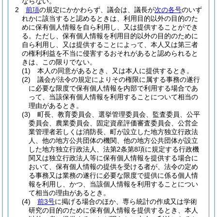
ならない。
2
前項
の規定にかかわらず、議会は、議長が
次の各号
のいず
れかに該当すると認めるときは、利用目的以外の目的のた
めに保有個人情報を自ら利用し、又は提供することができ
る。
ただし、保有個人情報を利用目的以外の目的のために
自ら利用し、又は提供することによって、本人又は第三者
の権利利益を不当に侵害するおそれがあると認められると
きは、この限りでない。
(1)
本人の同意があるとき、又は本人に提供するとき。
(2)
議会が法令の規定によりその権限に属する事務の遂行
に必要な限度で保有個人情報を内部で利用する場合であ
って、当該保有個人情報を利用することについて相当の
理由があるとき。
(3)
町長、教育委員会、選挙管理委員会、監査委員、公平
委員会、農業委員会、固定資産評価審査委員会、公営企
業管理者若しくは消防長、町が設立した地方独立行政法
人、他の地方公共団体の機関、他の地方公共団体が設立
した地方独立行政法人、法第2条第8項に規定する行政機
関又は独立行政法人等に保有個人情報を提供する場合に
おいて、保有個人情報の提供を受ける者が、法令の定め
る事務又は業務の遂行に必要な限度で提供に係る個人情
報を利用し、かつ、当該個人情報を利用することについ
て相当の理由があるとき。
(4)
前3号
に掲げる場合のほか、専ら統計の作成又は学術
研究の目的のために保有個人情報を提供するとき、本人