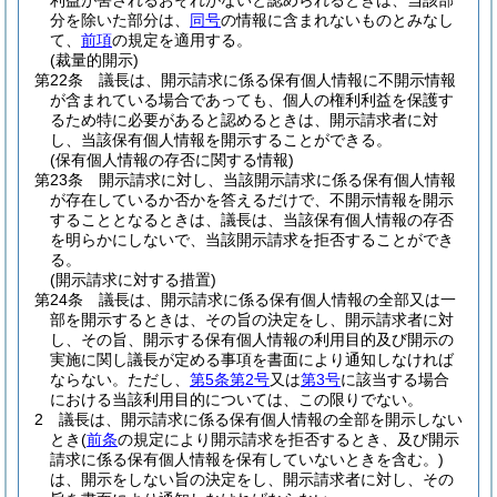
利益が害されるおそれがないと認められるときは、当該部
分を除いた部分は、
同号
の情報に含まれないものとみなし
て、
前項
の規定を適用する。
(裁量的開示)
第22条
議長は、開示請求に係る保有個人情報に不開示情報
が含まれている場合であっても、個人の権利利益を保護す
るため特に必要があると認めるときは、開示請求者に対
し、当該保有個人情報を開示することができる。
(保有個人情報の存否に関する情報)
第23条
開示請求に対し、当該開示請求に係る保有個人情報
が存在しているか否かを答えるだけで、不開示情報を開示
することとなるときは、議長は、当該保有個人情報の存否
を明らかにしないで、当該開示請求を拒否することができ
る。
(開示請求に対する措置)
第24条
議長は、開示請求に係る保有個人情報の全部又は一
部を開示するときは、その旨の決定をし、開示請求者に対
し、その旨、開示する保有個人情報の利用目的及び開示の
実施に関し議長が定める事項を書面により通知しなければ
ならない。
ただし、
第5条第2号
又は
第3号
に該当する場合
における当該利用目的については、この限りでない。
2
議長は、開示請求に係る保有個人情報の全部を開示しない
とき
(
前条
の規定により開示請求を拒否するとき、及び開示
請求に係る保有個人情報を保有していないときを含む。)
は、開示をしない旨の決定をし、開示請求者に対し、その