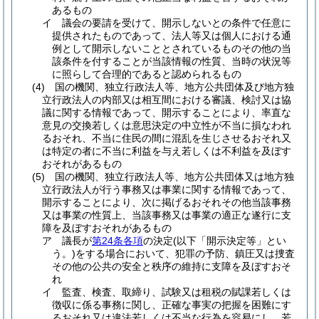
あるもの
イ
議会の要請を受けて、開示しないとの条件で任意に
提供されたものであって、法人等又は個人における通
例として開示しないこととされているものその他の当
該条件を付することが当該情報の性質、当時の状況等
に照らして合理的であると認められるもの
(4)
国の機関、独立行政法人等、地方公共団体及び地方独
立行政法人の内部又は相互間における審議、検討又は協
議に関する情報であって、開示することにより、率直な
意見の交換若しくは意思決定の中立性が不当に損なわれ
るおそれ、不当に住民の間に混乱を生じさせるおそれ又
は特定の者に不当に利益を与え若しくは不利益を及ぼす
おそれがあるもの
(5)
国の機関、独立行政法人等、地方公共団体又は地方独
立行政法人が行う事務又は事業に関する情報であって、
開示することにより、次に掲げるおそれその他当該事務
又は事業の性質上、当該事務又は事業の適正な遂行に支
障を及ぼすおそれがあるもの
ア
議長が
第24条各項
の決定
(以下「開示決定等」とい
う。)
をする場合において、犯罪の予防、鎮圧又は捜査
その他の公共の安全と秩序の維持に支障を及ぼすおそ
れ
イ
監査、検査、取締り、試験又は租税の賦課若しくは
徴収に係る事務に関し、正確な事実の把握を困難にす
るおそれ又は違法若しくは不当な行為を容易にし、若