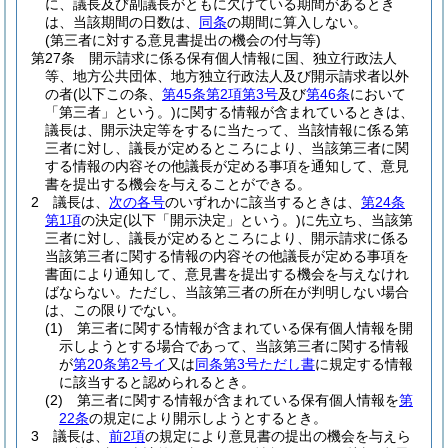
に、議長及び副議長がともに欠けている期間があるとき
は、当該期間の日数は、
同条
の期間に算入しない。
(第三者に対する意見書提出の機会の付与等)
第27条
開示請求に係る保有個人情報に国、独立行政法人
等、地方公共団体、地方独立行政法人及び開示請求者以外
の者
(以下この条、
第45条第2項第3号
及び
第46条
において
「第三者」という。)
に関する情報が含まれているときは、
議長は、開示決定等をするに当たって、当該情報に係る第
三者に対し、議長が定めるところにより、当該第三者に関
する情報の内容その他議長が定める事項を通知して、意見
書を提出する機会を与えることができる。
2
議長は、
次の各号
のいずれかに該当するときは、
第24条
第1項
の決定
(以下「開示決定」という。)
に先立ち、当該第
三者に対し、議長が定めるところにより、開示請求に係る
当該第三者に関する情報の内容その他議長が定める事項を
書面により通知して、意見書を提出する機会を与えなけれ
ばならない。
ただし、当該第三者の所在が判明しない場合
は、この限りでない。
(1)
第三者に関する情報が含まれている保有個人情報を開
示しようとする場合であって、当該第三者に関する情報
が
第20条第2号イ
又は
同条第3号ただし書
に規定する情報
に該当すると認められるとき。
(2)
第三者に関する情報が含まれている保有個人情報を
第
22条
の規定により開示しようとするとき。
3
議長は、
前2項
の規定により意見書の提出の機会を与えら