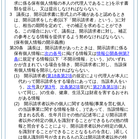
求に係る保有個人情報の本人の代理人であること)
を示す書
類を提示し、又は提出しなければならない。
3
議長は、開示請求書に形式上の不備があると認めるとき
は、開示請求をした者
(以下「開示請求者」という。)
に対
し、相当の期間を定めて、その補正を求めることができ
る。
この場合において、議長は、開示請求者に対し、補正
の参考となる情報を提供するよう努めなければならない。
(保有個人情報の開示義務)
第20条
議長は、開示請求があったときは、開示請求に係る
保有個人情報に
次の各号
に掲げる情報又は
情報公開条例第7
条
に規定する情報
(以下「不開示情報」という。)
のいずれ
かが含まれている場合を除き、開示請求者に対し、当該保
有個人情報を開示しなければならない。
(1)
開示請求者
(
第18条第2項
の規定により代理人が本人に
代わって開示請求をする場合にあっては、当該本人をい
う。
次号
及び
第3号
、
次条第2項
並びに
第27条第1項
にお
いて同じ。)
の生命、健康、生活又は財産を害するおそれ
がある情報
(2)
開示請求者以外の個人に関する情報
(事業を営む個人
の当該事業に関する情報を除く。)
であって、当該情報に
含まれる氏名、生年月日その他の記述等により開示請求
者以外の特定の個人を識別することができるもの
(他の情
報と照合することにより、開示請求者以外の特定の個人
を識別することができることとなるものを含む。)
若しく
は個人識別符号が含まれるもの又は開示請求者以外の特