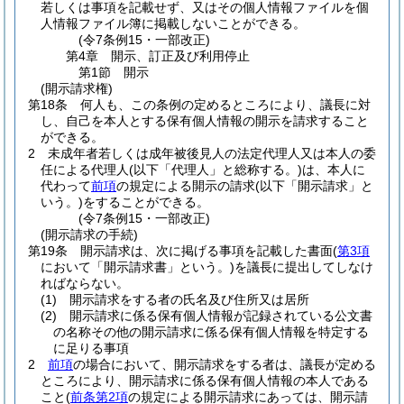
若しくは事項を記載せず、又はその個人情報ファイルを個
人情報ファイル簿に掲載しないことができる。
(令7条例15・一部改正)
第4章
開示、訂正及び利用停止
第1節
開示
(開示請求権)
第18条
何人も、この条例の定めるところにより、議長に対
し、自己を本人とする保有個人情報の開示を請求すること
ができる。
2
未成年者若しくは成年被後見人の法定代理人又は本人の委
任による代理人
(以下「代理人」と総称する。)
は、本人に
代わって
前項
の規定による開示の請求
(以下「開示請求」と
いう。)
をすることができる。
(令7条例15・一部改正)
(開示請求の手続)
第19条
開示請求は、次に掲げる事項を記載した書面
(
第3項
において「開示請求書」という。)
を議長に提出してしなけ
ればならない。
(1)
開示請求をする者の氏名及び住所又は居所
(2)
開示請求に係る保有個人情報が記録されている公文書
の名称その他の開示請求に係る保有個人情報を特定する
に足りる事項
2
前項
の場合において、開示請求をする者は、議長が定める
ところにより、開示請求に係る保有個人情報の本人である
こと
(
前条第2項
の規定による開示請求にあっては、開示請