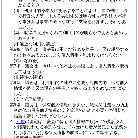
があるとき。
(3)
利用目的を本人に明示することにより、国の機関、独
立行政法人等、地方公共団体又は地方独立行政法人が行
う事務又は事業の適正な遂行に支障を及ぼすおそれがあ
るとき。
(4)
取得の状況からみて利用目的が明らかであると認めら
れるとき。
(不適正な利用の禁止)
第6条
議会は、違法又は不当な行為を助長し、又は誘発する
おそれがある方法により個人情報を利用してはならない。
(適正な取得)
第7条
議会は、偽りその他不正の手段により個人情報を取得
してはならない。
(正確性の確保)
第8条
議会は、利用目的の達成に必要な範囲内で、保有個人
情報が過去又は現在の事実と合致するよう努めなければな
らない。
(安全管理措置)
第9条
議長は、保有個人情報の漏えい、滅失又は毀損の防止
その他の保有個人情報の安全管理のために必要かつ適切な
措置を講じなければならない。
2
前項
の規定は、議会に係る個人情報の取扱いの委託
(2以上
の段階にわたる委託を含む。)
を受けた者が受託した業務を
行う場合における個人情報の取扱いについて準用する。