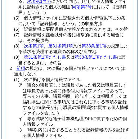
る。
次項第1号カ
において同じ。)
として個人情報ファイ
ルに記録される個人の範囲
(
同項第2号
において「記録範
囲」という。)
(5)
個人情報ファイルに記録される個人情報
(以下この条
において「記録情報」という。)
の収集方法
(6)
記録情報に要配慮個人情報が含まれるときは、その旨
(7)
記録情報を議会以外の者に経常的に提供する場合に
は、その提供先
(8)
次条第1項
、
第31条第1項
又は
第38条第1項
の規定によ
る請求を受理する組織の名称及び所在地
(9)
第31条第1項ただし書
又は
第38条第1項ただし書
に該
当するときは、その旨
2
前項
の規定は、次に掲げる個人情報ファイルについては、
適用しない。
(1)
次に掲げる個人情報ファイル
ア
議会の議員若しくは議員であった者又は職員若しく
は職員であった者に係る個人情報ファイルであって、
専らその人事、議員報酬、給与若しくは報酬若しくは
福利厚生に関する事項又はこれらに準ずる事項を記録
するもの
(議長が行う職員の採用試験に関する個人情報
ファイルを含む。)
イ
専ら試験的な電子計算機処理の用に供するための個
人情報ファイル
ウ
1年以内に消去することとなる記録情報のみを記録す
る個人情報ファイル