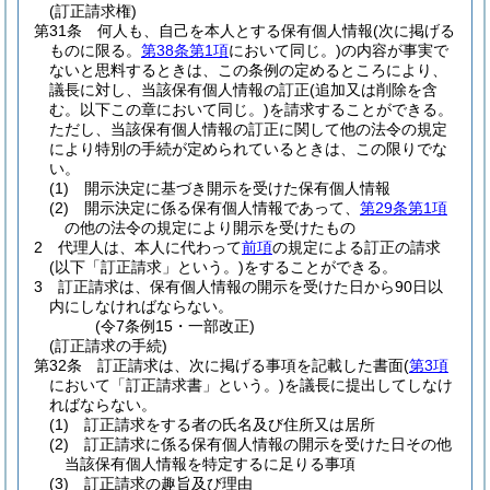
(訂正請求権)
第31条
何人も、自己を本人とする保有個人情報
(次に掲げる
ものに限る。
第38条第1項
において同じ。)
の内容が事実で
ないと思料するときは、この条例の定めるところにより、
議長に対し、当該保有個人情報の訂正
(追加又は削除を含
む。以下この章において同じ。)
を請求することができる。
ただし、当該保有個人情報の訂正に関して他の法令の規定
により特別の手続が定められているときは、この限りでな
い。
(1)
開示決定に基づき開示を受けた保有個人情報
(2)
開示決定に係る保有個人情報であって、
第29条第1項
の他の法令の規定により開示を受けたもの
2
代理人は、本人に代わって
前項
の規定による訂正の請求
(以下「訂正請求」という。)
をすることができる。
3
訂正請求は、保有個人情報の開示を受けた日から90日以
内にしなければならない。
(令7条例15・一部改正)
(訂正請求の手続)
第32条
訂正請求は、次に掲げる事項を記載した書面
(
第3項
において「訂正請求書」という。)
を議長に提出してしなけ
ればならない。
(1)
訂正請求をする者の氏名及び住所又は居所
(2)
訂正請求に係る保有個人情報の開示を受けた日その他
当該保有個人情報を特定するに足りる事項
(3)
訂正請求の趣旨及び理由