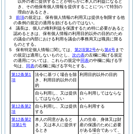
以外の者に提供することが明らかに本人の利益になると
き、その他保有個人情報を提供することについて特別の
理由があるとき。
3
前項
の規定は、保有個人情報の利用又は提供を制限する他
の条例の規定の適用を妨げるものではない。
4
議長は、個人の権利利益を保護するため特に必要があると
認めるときは、保有個人情報の利用目的以外の目的のため
の議会の内部における利用を議会の事務局又は職員に限る
ものとする。
5
保有特定個人情報に関しては、
第2項第2号
から
第4号
まで
の規定は適用しないものとし、
次の表
の左欄に掲げる規定
の適用については、これらの規定中
同表
の中欄に掲げる字
句は、
同表
の右欄に掲げる字句とする。
第12条第1
法令に基づく場合を除
利用目的以外の目的
項
き、利用目的以外の目
的
自ら利用し、又は提供
自ら利用してはならな
してはならない
い
第12条第2
自ら利用し、又は提供
自ら利用する
項
する
第12条第2
本人の同意があると
人の生命、身体又は財
項第1号
き、又は本人に提供す
産の保護のために必要
るとき
がある場合であって、