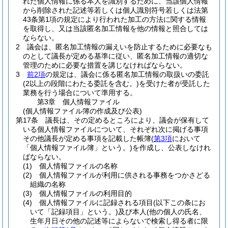
れた個人情報に係る本人を識別するために、当該個人情報
から削除された記述等若しくは個人識別符号若しくは法第
43条第1項の規定により行われた加工の方法に関する情報
を取得し、又は当該匿名加工情報を他の情報と照合しては
ならない。
2
議会は、匿名加工情報の漏えいを防止するために必要なも
のとして議長が定める基準に従い、匿名加工情報の適切な
管理のために必要な措置を講じなければならない。
3
前2項
の規定は、議会に係る匿名加工情報の取扱いの委託
(2以上の段階にわたる委託を含む。)
を受けた者が受託した
業務を行う場合について準用する。
第3章
個人情報ファイル
(個人情報ファイル簿の作成及び公表)
第17条
議長は、その定めるところにより、議会が保有して
いる個人情報ファイルについて、それぞれ次に掲げる事項
その他議長が定める事項を記載した帳簿
(
第3項
において
「個人情報ファイル簿」という。)
を作成し、公表しなけれ
ばならない。
(1)
個人情報ファイルの名称
(2)
個人情報ファイルが利用に供される事務をつかさどる
組織の名称
(3)
個人情報ファイルの利用目的
(4)
個人情報ファイルに記録される項目
(以下この条にお
いて「記録項目」という。)
及び本人
(他の個人の氏名、
生年月日その他の記述等によらないで検索し得る者に限