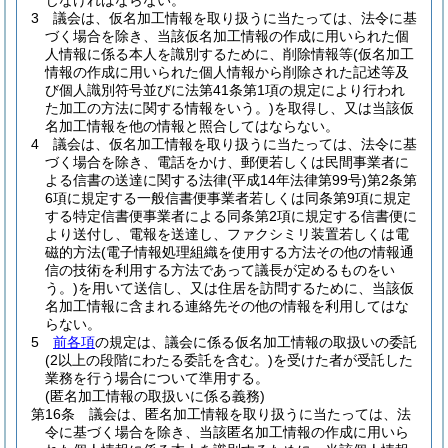
じなければならない。
3
議会は、仮名加工情報を取り扱うに当たっては、法令に基
づく場合を除き、当該仮名加工情報の作成に用いられた個
人情報に係る本人を識別するために、削除情報等
(仮名加工
情報の作成に用いられた個人情報から削除された記述等及
び個人識別符号並びに法第41条第1項の規定により行われ
た加工の方法に関する情報をいう。)
を取得し、又は当該仮
名加工情報を他の情報と照合してはならない。
4
議会は、仮名加工情報を取り扱うに当たっては、法令に基
づく場合を除き、電話をかけ、郵便若しくは民間事業者に
よる信書の送達に関する法律
(平成14年法律第99号)
第2条第
6項に規定する一般信書便事業者若しくは同条第9項に規定
する特定信書便事業者による同条第2項に規定する信書便に
より送付し、電報を送達し、ファクシミリ装置若しくは電
磁的方法
(電子情報処理組織を使用する方法その他の情報通
信の技術を利用する方法であって議長が定めるものをい
う。)
を用いて送信し、又は住居を訪問するために、当該仮
名加工情報に含まれる連絡先その他の情報を利用してはな
らない。
5
前各項
の規定は、議会に係る仮名加工情報の取扱いの委託
(2以上の段階にわたる委託を含む。)
を受けた者が受託した
業務を行う場合について準用する。
(匿名加工情報の取扱いに係る義務)
第16条
議会は、匿名加工情報を取り扱うに当たっては、法
令に基づく場合を除き、当該匿名加工情報の作成に用いら