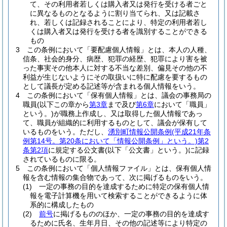
て、その利用者若しくは購入者又は発行を受ける者ごと
に異なるものとなるように割り当てられ、又は記載さ
れ、若しくは記録されることにより、特定の利用者若し
くは購入者又は発行を受ける者を識別することができる
もの
3
この条例において「要配慮個人情報」とは、本人の人種、
信条、社会的身分、病歴、犯罪の経歴、犯罪により害を被
った事実その他本人に対する不当な差別、偏見その他の不
利益が生じないようにその取扱いに特に配慮を要するもの
として議長が定める記述等が含まれる個人情報をいう。
4
この条例において「保有個人情報」とは、議会の事務局の
職員
(以下この章から
第3章
まで及び
第6章
において「職員」
という。)
が職務上作成し、又は取得した個人情報であっ
て、職員が組織的に利用するものとして、議会が保有して
いるものをいう。
ただし、
湧別町情報公開条例
(平成21年条
例第14号。第20条において「情報公開条例」という。)
第2
条第2項
に規定する公文書
(以下「公文書」という。)
に記録
されているものに限る。
5
この条例において「個人情報ファイル」とは、保有個人情
報を含む情報の集合物であって、次に掲げるものをいう。
(1)
一定の事務の目的を達成するために特定の保有個人情
報を電子計算機を用いて検索することができるように体
系的に構成したもの
(2)
前号
に掲げるもののほか、一定の事務の目的を達成す
るために氏名、生年月日、その他の記述等により特定の