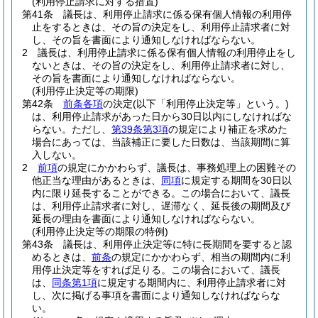
(利用停止請求に対する措置)
第41条
議長は、利用停止請求に係る保有個人情報の利用停
止をするときは、その旨の決定をし、利用停止請求者に対
し、その旨を書面により通知しなければならない。
2
議長は、利用停止請求に係る保有個人情報の利用停止をし
ないときは、その旨の決定をし、利用停止請求者に対し、
その旨を書面により通知しなければならない。
(利用停止決定等の期限)
第42条
前条各項
の決定
(以下「利用停止決定等」という。)
は、利用停止請求があった日から30日以内にしなければな
らない。
ただし、
第39条第3項
の規定により補正を求めた
場合にあっては、当該補正に要した日数は、当該期間に算
入しない。
2
前項
の規定にかかわらず、議長は、事務処理上の困難その
他正当な理由があるときは、
同項
に規定する期間を30日以
内に限り延長することができる。
この場合において、議長
は、利用停止請求者に対し、遅滞なく、延長後の期間及び
延長の理由を書面により通知しなければならない。
(利用停止決定等の期限の特例)
第43条
議長は、利用停止決定等に特に長期間を要すると認
めるときは、
前条
の規定にかかわらず、相当の期間内に利
用停止決定等をすれば足りる。
この場合において、議長
は、
同条第1項
に規定する期間内に、利用停止請求者に対
し、次に掲げる事項を書面により通知しなければならな
い。