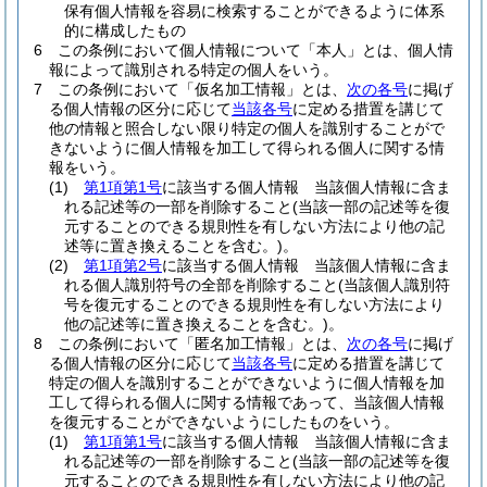
保有個人情報を容易に検索することができるように体系
的に構成したもの
6
この条例において個人情報について「本人」とは、個人情
報によって識別される特定の個人をいう。
7
この条例において「仮名加工情報」とは、
次の各号
に掲げ
る個人情報の区分に応じて
当該各号
に定める措置を講じて
他の情報と照合しない限り特定の個人を識別することがで
きないように個人情報を加工して得られる個人に関する情
報をいう。
(1)
第1項第1号
に該当する個人情報 当該個人情報に含ま
れる記述等の一部を削除すること
(当該一部の記述等を復
元することのできる規則性を有しない方法により他の記
述等に置き換えることを含む。)
。
(2)
第1項第2号
に該当する個人情報 当該個人情報に含ま
れる個人識別符号の全部を削除すること
(当該個人識別符
号を復元することのできる規則性を有しない方法により
他の記述等に置き換えることを含む。)
。
8
この条例において「匿名加工情報」とは、
次の各号
に掲げ
る個人情報の区分に応じて
当該各号
に定める措置を講じて
特定の個人を識別することができないように個人情報を加
工して得られる個人に関する情報であって、当該個人情報
を復元することができないようにしたものをいう。
(1)
第1項第1号
に該当する個人情報 当該個人情報に含ま
れる記述等の一部を削除すること
(当該一部の記述等を復
元することのできる規則性を有しない方法により他の記