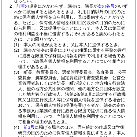
ならない。
2
前項
の規定にかかわらず、議会は、議長が
次の各号
のいず
れかに該当すると認めるときは、利用目的以外の目的のた
めに保有個人情報を自ら利用し、又は提供することができ
る。
ただし、保有個人情報を利用目的以外の目的のために
自ら利用し、又は提供することによって、本人又は第三者
の権利利益を不当に侵害するおそれがあると認められると
きは、この限りでない。
(1)
本人の同意があるとき、又は本人に提供するとき。
(2)
議会が法令の規定によりその権限に属する事務の遂行
に必要な限度で保有個人情報を内部で利用する場合であ
って、当該保有個人情報を利用することについて相当の
理由があるとき。
(3)
町長、教育委員会、選挙管理委員会、監査委員、公平
委員会、農業委員会、固定資産評価審査委員会、公営企
業管理者若しくは消防長、町が設立した地方独立行政法
人、他の地方公共団体の機関、他の地方公共団体が設立
した地方独立行政法人、法第2条第8項に規定する行政機
関又は独立行政法人等に保有個人情報を提供する場合に
おいて、保有個人情報の提供を受ける者が、法令の定め
る事務又は業務の遂行に必要な限度で提供に係る個人情
報を利用し、かつ、当該個人情報を利用することについ
て相当の理由があるとき。
(4)
前3号
に掲げる場合のほか、専ら統計の作成又は学術
研究の目的のために保有個人情報を提供するとき、本人