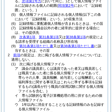
る。
次項第1号カ
において同じ。)
として個人情報ファイ
ルに記録される個人の範囲
(
同項第2号
において「記録範
囲」という。)
(5)
個人情報ファイルに記録される個人情報
(以下この条
において「記録情報」という。)
の収集方法
(6)
記録情報に要配慮個人情報が含まれるときは、その旨
(7)
記録情報を議会以外の者に経常的に提供する場合に
は、その提供先
(8)
次条第1項
、
第31条第1項
又は
第38条第1項
の規定によ
る請求を受理する組織の名称及び所在地
(9)
第31条第1項ただし書
又は
第38条第1項ただし書
に該
当するときは、その旨
2
前項
の規定は、次に掲げる個人情報ファイルについては、
適用しない。
(1)
次に掲げる個人情報ファイル
ア
議会の議員若しくは議員であった者又は職員若しく
は職員であった者に係る個人情報ファイルであって、
専らその人事、議員報酬、給与若しくは報酬若しくは
福利厚生に関する事項又はこれらに準ずる事項を記録
するもの
(議長が行う職員の採用試験に関する個人情報
ファイルを含む。)
イ
専ら試験的な電子計算機処理の用に供するための個
人情報ファイル
ウ
1年以内に消去することとなる記録情報のみを記録す
る個人情報ファイル