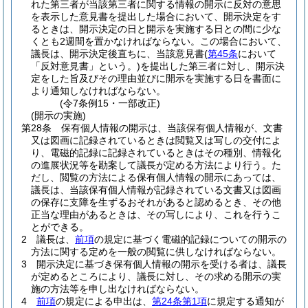
れた第三者が当該第三者に関する情報の開示に反対の意思
を表示した意見書を提出した場合において、開示決定をす
るときは、開示決定の日と開示を実施する日との間に少な
くとも2週間を置かなければならない。
この場合において、
議長は、開示決定後直ちに、当該意見書
(
第45条
において
「反対意見書」という。)
を提出した第三者に対し、開示決
定をした旨及びその理由並びに開示を実施する日を書面に
より通知しなければならない。
(令7条例15・一部改正)
(開示の実施)
第28条
保有個人情報の開示は、当該保有個人情報が、文書
又は図画に記録されているときは閲覧又は写しの交付によ
り、電磁的記録に記録されているときはその種別、情報化
の進展状況等を勘案して議長が定める方法により行う。
た
だし、閲覧の方法による保有個人情報の開示にあっては、
議長は、当該保有個人情報が記録されている文書又は図画
の保存に支障を生ずるおそれがあると認めるとき、その他
正当な理由があるときは、その写しにより、これを行うこ
とができる。
2
議長は、
前項
の規定に基づく電磁的記録についての開示の
方法に関する定めを一般の閲覧に供しなければならない。
3
開示決定に基づき保有個人情報の開示を受ける者は、議長
が定めるところにより、議長に対し、その求める開示の実
施の方法等を申し出なければならない。
4
前項
の規定による申出は、
第24条第1項
に規定する通知が