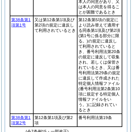
本人の同意があり、又
は本人の同意を得るこ
とが困難であるとき
第38条第1
又は第12条第1項及び
第12条第5項の規定に
項第1号
第2項の規定に違反し
より読み替えて適用す
て利用されているとき
る同条第1項及び第2項
(第1号に係る部分に限
る。)
の規定に違反し
て利用されていると
き、番号利用法第20条
の規定に違反して収集
され、若しくは保管さ
れているとき、又は番
号利用法第29条の規定
に違反して作成された
特定個人情報ファイル
(番号利用法第2条第10
項に規定する特定個人
情報ファイルをい
う。)
に記録されてい
るとき
第38条第1
第12条第1項及び第2
番号利用法第19条
項第2号
項
(令7条例15・一部改正)