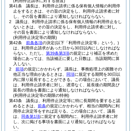
(利用停止請求に対する措置)
第41条
議長は、利用停止請求に係る保有個人情報の利用停
止をするときは、その旨の決定をし、利用停止請求者に対
し、その旨を書面により通知しなければならない。
2
議長は、利用停止請求に係る保有個人情報の利用停止をし
ないときは、その旨の決定をし、利用停止請求者に対し、
その旨を書面により通知しなければならない。
(利用停止決定等の期限)
第42条
前条各項
の決定
(以下「利用停止決定等」という。)
は、利用停止請求があった日から30日以内にしなければな
らない。
ただし、
第39条第3項
の規定により補正を求めた
場合にあっては、当該補正に要した日数は、当該期間に算
入しない。
2
前項
の規定にかかわらず、議長は、事務処理上の困難その
他正当な理由があるときは、
同項
に規定する期間を30日以
内に限り延長することができる。
この場合において、議長
は、利用停止請求者に対し、遅滞なく、延長後の期間及び
延長の理由を書面により通知しなければならない。
(利用停止決定等の期限の特例)
第43条
議長は、利用停止決定等に特に長期間を要すると認
めるときは、
前条
の規定にかかわらず、相当の期間内に利
用停止決定等をすれば足りる。
この場合において、議長
は、
同条第1項
に規定する期間内に、利用停止請求者に対
し、次に掲げる事項を書面により通知しなければならな
い。