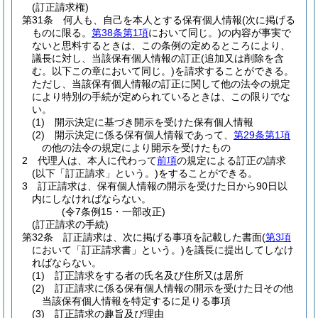
(訂正請求権)
第31条
何人も、自己を本人とする保有個人情報
(次に掲げる
ものに限る。
第38条第1項
において同じ。)
の内容が事実で
ないと思料するときは、この条例の定めるところにより、
議長に対し、当該保有個人情報の訂正
(追加又は削除を含
む。以下この章において同じ。)
を請求することができる。
ただし、当該保有個人情報の訂正に関して他の法令の規定
により特別の手続が定められているときは、この限りでな
い。
(1)
開示決定に基づき開示を受けた保有個人情報
(2)
開示決定に係る保有個人情報であって、
第29条第1項
の他の法令の規定により開示を受けたもの
2
代理人は、本人に代わって
前項
の規定による訂正の請求
(以下「訂正請求」という。)
をすることができる。
3
訂正請求は、保有個人情報の開示を受けた日から90日以
内にしなければならない。
(令7条例15・一部改正)
(訂正請求の手続)
第32条
訂正請求は、次に掲げる事項を記載した書面
(
第3項
において「訂正請求書」という。)
を議長に提出してしなけ
ればならない。
(1)
訂正請求をする者の氏名及び住所又は居所
(2)
訂正請求に係る保有個人情報の開示を受けた日その他
当該保有個人情報を特定するに足りる事項
(3)
訂正請求の趣旨及び理由