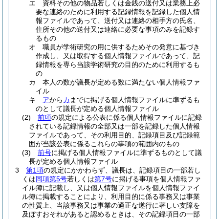
エ
資料その他の物品若しくは金銭の送付又は業務上必
要な連絡のために利用する記録情報を記録した個人情
報ファイルであって、送付又は連絡の相手方の氏名、
住所その他の送付又は連絡に必要な事項のみを記録す
るもの
オ
職員が学術研究の用に供するためその発意に基づき
作成し、又は取得する個人情報ファイルであって、記
録情報を専ら当該学術研究の目的のために利用するも
の
カ
本人の数が議長が定める数に満たない個人情報ファ
イル
キ
ア
から
カ
までに掲げる個人情報ファイルに準ずるも
のとして議長が定める個人情報ファイル
(2)
前項
の規定による公表に係る個人情報ファイルに記録
されている記録情報の全部又は一部を記録した個人情報
ファイルであって、その利用目的、記録項目及び記録範
囲が当該公表に係るこれらの事項の範囲内のもの
(3)
前号
に掲げる個人情報ファイルに準ずるものとして議
長が定める個人情報ファイル
3
第1項
の規定にかかわらず、議長は、記録項目の一部若し
くは
同項第5号
若しくは
第7号
に掲げる事項を個人情報ファ
イル簿に記載し、又は個人情報ファイルを個人情報ファイ
ル簿に掲載することにより、利用目的に係る事務又は事業
の性質上、当該事務又は事業の適正な遂行に著しい支障を
及ぼすおそれがあると認めるときは、その記録項目の一部