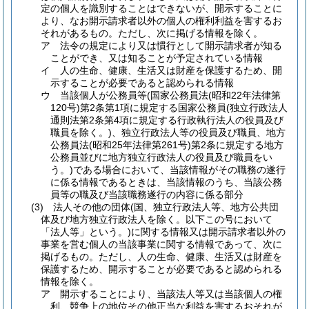
定の個人を識別することはできないが、開示することに
より、なお開示請求者以外の個人の権利利益を害するお
それがあるもの。
ただし、次に掲げる情報を除く。
ア
法令の規定により又は慣行として開示請求者が知る
ことができ、又は知ることが予定されている情報
イ
人の生命、健康、生活又は財産を保護するため、開
示することが必要であると認められる情報
ウ
当該個人が公務員等
(国家公務員法
(昭和22年法律第
120号)
第2条第1項に規定する国家公務員
(独立行政法人
通則法第2条第4項に規定する行政執行法人の役員及び
職員を除く。)
、独立行政法人等の役員及び職員、地方
公務員法
(昭和25年法律第261号)
第2条に規定する地方
公務員並びに地方独立行政法人の役員及び職員をい
う。)
である場合において、当該情報がその職務の遂行
に係る情報であるときは、当該情報のうち、当該公務
員等の職及び当該職務遂行の内容に係る部分
(3)
法人その他の団体
(国、独立行政法人等、地方公共団
体及び地方独立行政法人を除く。以下この号において
「法人等」という。)
に関する情報又は開示請求者以外の
事業を営む個人の当該事業に関する情報であって、次に
掲げるもの。
ただし、人の生命、健康、生活又は財産を
保護するため、開示することが必要であると認められる
情報を除く。
ア
開示することにより、当該法人等又は当該個人の権
利、競争上の地位その他正当な利益を害するおそれが