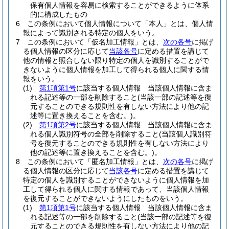
保有個人情報を容易に検索することができるように体系
的に構成したもの
6
この条例において個人情報について「本人」とは、個人情
報によって識別される特定の個人をいう。
7
この条例において「仮名加工情報」とは、
次の各号
に掲げ
る個人情報の区分に応じて
当該各号
に定める措置を講じて
他の情報と照合しない限り特定の個人を識別することがで
きないように個人情報を加工して得られる個人に関する情
報をいう。
(1)
第1項第1号
に該当する個人情報 当該個人情報に含ま
れる記述等の一部を削除すること
(当該一部の記述等を復
元することのできる規則性を有しない方法により他の記
述等に置き換えることを含む。)
。
(2)
第1項第2号
に該当する個人情報 当該個人情報に含ま
れる個人識別符号の全部を削除すること
(当該個人識別符
号を復元することのできる規則性を有しない方法により
他の記述等に置き換えることを含む。)
。
8
この条例において「匿名加工情報」とは、
次の各号
に掲げ
る個人情報の区分に応じて
当該各号
に定める措置を講じて
特定の個人を識別することができないように個人情報を加
工して得られる個人に関する情報であって、当該個人情報
を復元することができないようにしたものをいう。
(1)
第1項第1号
に該当する個人情報 当該個人情報に含ま
れる記述等の一部を削除すること
(当該一部の記述等を復
元することのできる規則性を有しない方法により他の記