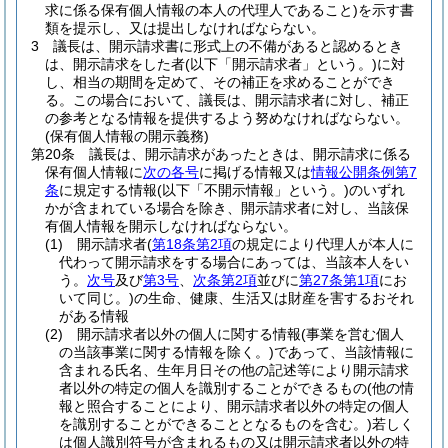
求に係る保有個人情報の本人の代理人であること)
を示す書
類を提示し、又は提出しなければならない。
3
議長は、開示請求書に形式上の不備があると認めるとき
は、開示請求をした者
(以下「開示請求者」という。)
に対
し、相当の期間を定めて、その補正を求めることができ
る。
この場合において、議長は、開示請求者に対し、補正
の参考となる情報を提供するよう努めなければならない。
(保有個人情報の開示義務)
第20条
議長は、開示請求があったときは、開示請求に係る
保有個人情報に
次の各号
に掲げる情報又は
情報公開条例第7
条
に規定する情報
(以下「不開示情報」という。)
のいずれ
かが含まれている場合を除き、開示請求者に対し、当該保
有個人情報を開示しなければならない。
(1)
開示請求者
(
第18条第2項
の規定により代理人が本人に
代わって開示請求をする場合にあっては、当該本人をい
う。
次号
及び
第3号
、
次条第2項
並びに
第27条第1項
にお
いて同じ。)
の生命、健康、生活又は財産を害するおそれ
がある情報
(2)
開示請求者以外の個人に関する情報
(事業を営む個人
の当該事業に関する情報を除く。)
であって、当該情報に
含まれる氏名、生年月日その他の記述等により開示請求
者以外の特定の個人を識別することができるもの
(他の情
報と照合することにより、開示請求者以外の特定の個人
を識別することができることとなるものを含む。)
若しく
は個人識別符号が含まれるもの又は開示請求者以外の特