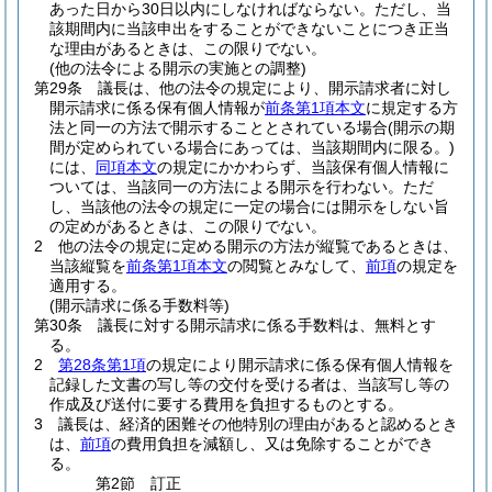
あった日から30日以内にしなければならない。
ただし、当
該期間内に当該申出をすることができないことにつき正当
な理由があるときは、この限りでない。
(他の法令による開示の実施との調整)
第29条
議長は、他の法令の規定により、開示請求者に対し
開示請求に係る保有個人情報が
前条第1項本文
に規定する方
法と同一の方法で開示することとされている場合
(開示の期
間が定められている場合にあっては、当該期間内に限る。)
には、
同項本文
の規定にかかわらず、当該保有個人情報に
ついては、当該同一の方法による開示を行わない。
ただ
し、当該他の法令の規定に一定の場合には開示をしない旨
の定めがあるときは、この限りでない。
2
他の法令の規定に定める開示の方法が縦覧であるときは、
当該縦覧を
前条第1項本文
の閲覧とみなして、
前項
の規定を
適用する。
(開示請求に係る手数料等)
第30条
議長に対する開示請求に係る手数料は、無料とす
る。
2
第28条第1項
の規定により開示請求に係る保有個人情報を
記録した文書の写し等の交付を受ける者は、当該写し等の
作成及び送付に要する費用を負担するものとする。
3
議長は、経済的困難その他特別の理由があると認めるとき
は、
前項
の費用負担を減額し、又は免除することができ
る。
第2節
訂正