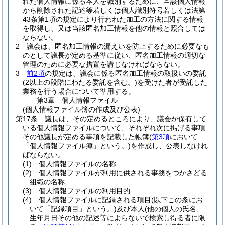
れた個人情報に係る本人を識別するために、当該個人情報
から削除された記述等若しくは個人識別符号若しくは法第
43条第1項の規定により行われた加工の方法に関する情報
を取得し、又は当該匿名加工情報を他の情報と照合しては
ならない。
2
議会は、匿名加工情報の漏えいを防止するために必要なも
のとして議長が定める基準に従い、匿名加工情報の適切な
管理のために必要な措置を講じなければならない。
3
前2項
の規定は、議会に係る匿名加工情報の取扱いの委託
(2以上の段階にわたる委託を含む。)
を受けた者が受託した
業務を行う場合について準用する。
第3章
個人情報ファイル
(個人情報ファイル簿の作成及び公表)
第17条
議長は、その定めるところにより、議会が保有して
いる個人情報ファイルについて、それぞれ次に掲げる事項
その他議長が定める事項を記載した帳簿
(
第3項
において
「個人情報ファイル簿」という。)
を作成し、公表しなけれ
ばならない。
(1)
個人情報ファイルの名称
(2)
個人情報ファイルが利用に供される事務をつかさどる
組織の名称
(3)
個人情報ファイルの利用目的
(4)
個人情報ファイルに記録される項目
(以下この条にお
いて「記録項目」という。)
及び本人
(他の個人の氏名、
生年月日その他の記述等によらないで検索し得る者に限