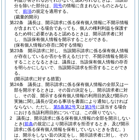
利益が害されるおそれがないと認められるときは、当該部
分を除いた部分は、
同号
の情報に含まれないものとみなし
て、
前項
の規定を適用する。
(裁量的開示)
第22条
議長は、開示請求に係る保有個人情報に不開示情報
が含まれている場合であっても、個人の権利利益を保護す
るため特に必要があると認めるときは、開示請求者に対
し、当該保有個人情報を開示することができる。
(保有個人情報の存否に関する情報)
第23条
開示請求に対し、当該開示請求に係る保有個人情報
が存在しているか否かを答えるだけで、不開示情報を開示
することとなるときは、議長は、当該保有個人情報の存否
を明らかにしないで、当該開示請求を拒否することができ
る。
(開示請求に対する措置)
第24条
議長は、開示請求に係る保有個人情報の全部又は一
部を開示するときは、その旨の決定をし、開示請求者に対
し、その旨、開示する保有個人情報の利用目的及び開示の
実施に関し議長が定める事項を書面により通知しなければ
ならない。
ただし、
第5条第2号
又は
第3号
に該当する場合
における当該利用目的については、この限りでない。
2
議長は、開示請求に係る保有個人情報の全部を開示しない
とき
(
前条
の規定により開示請求を拒否するとき、及び開示
請求に係る保有個人情報を保有していないときを含む。)
は、開示をしない旨の決定をし、開示請求者に対し、その