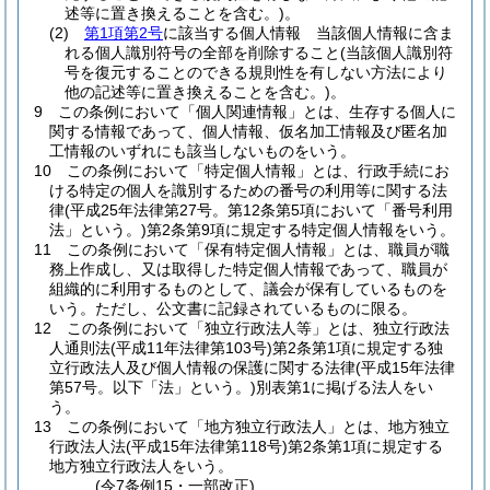
述等に置き換えることを含む。)
。
(2)
第1項第2号
に該当する個人情報 当該個人情報に含ま
れる個人識別符号の全部を削除すること
(当該個人識別符
号を復元することのできる規則性を有しない方法により
他の記述等に置き換えることを含む。)
。
9
この条例において「個人関連情報」とは、生存する個人に
関する情報であって、個人情報、仮名加工情報及び匿名加
工情報のいずれにも該当しないものをいう。
10
この条例において「特定個人情報」とは、行政手続にお
ける特定の個人を識別するための番号の利用等に関する法
律
(平成25年法律第27号。第12条第5項において「番号利用
法」という。)
第2条第9項に規定する特定個人情報をいう。
11
この条例において「保有特定個人情報」とは、職員が職
務上作成し、又は取得した特定個人情報であって、職員が
組織的に利用するものとして、議会が保有しているものを
いう。
ただし、公文書に記録されているものに限る。
12
この条例において「独立行政法人等」とは、独立行政法
人通則法
(平成11年法律第103号)
第2条第1項に規定する独
立行政法人及び個人情報の保護に関する法律
(平成15年法律
第57号。以下「法」という。)
別表第1に掲げる法人をい
う。
13
この条例において「地方独立行政法人」とは、地方独立
行政法人法
(平成15年法律第118号)
第2条第1項に規定する
地方独立行政法人をいう。
(令7条例15・一部改正)