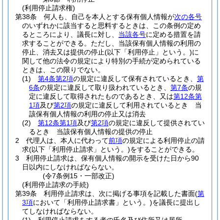
(利用停止請求権)
第38条
何人も、自己を本人とする保有個人情報が
次の各号
のいずれかに該当すると思料するときは、この条例の定め
るところにより、議長に対し、
当該各号
に定める措置を請
求することができる。
ただし、当該保有個人情報の利用の
停止、消去又は提供の停止
(以下「利用停止」という。)
に
関して他の法令の規定により特別の手続が定められている
ときは、この限りでない。
(1)
第4条第2項
の規定に違反して保有されているとき、
第
6条
の規定に違反して取り扱われているとき、
第7条
の規
定に違反して取得されたものであるとき、又は
第12条第
1項
及び
第2項
の規定に違反して利用されているとき 当
該保有個人情報の利用の停止又は消去
(2)
第12条第1項
及び
第2項
の規定に違反して提供されてい
るとき 当該保有個人情報の提供の停止
2
代理人は、本人に代わって
前項
の規定による利用停止の請
求
(以下「利用停止請求」という。)
をすることができる。
3
利用停止請求は、保有個人情報の開示を受けた日から90
日以内にしなければならない。
(令7条例15・一部改正)
(利用停止請求の手続)
第39条
利用停止請求は、次に掲げる事項を記載した書面
(
第
3項
において「利用停止請求書」という。)
を議長に提出し
てしなければならない。