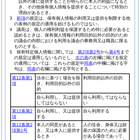
以外の者に提供することが明らかに本人の利益になると
き、その他保有個人情報を提供することについて特別の
理由があるとき。
3
前項
の規定は、保有個人情報の利用又は提供を制限する他
の条例の規定の適用を妨げるものではない。
4
議長は、個人の権利利益を保護するため特に必要があると
認めるときは、保有個人情報の利用目的以外の目的のため
の議会の内部における利用を議会の事務局又は職員に限る
ものとする。
5
保有特定個人情報に関しては、
第2項第2号
から
第4号
まで
の規定は適用しないものとし、
次の表
の左欄に掲げる規定
の適用については、これらの規定中
同表
の中欄に掲げる字
句は、
同表
の右欄に掲げる字句とする。
第12条第1
法令に基づく場合を除
利用目的以外の目的
項
き、利用目的以外の目
的
自ら利用し、又は提供
自ら利用してはならな
してはならない
い
第12条第2
自ら利用し、又は提供
自ら利用する
項
する
第12条第2
本人の同意があると
人の生命、身体又は財
項第1号
き、又は本人に提供す
産の保護のために必要
るとき
がある場合であって、