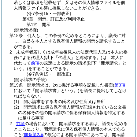
若しくは事項を記載せず、又はその個人情報ファイルを個
人情報ファイル簿に掲載しないことができる。
(令7条例15・一部改正)
第4章
開示、訂正及び利用停止
第1節
開示
(開示請求権)
第18条
何人も、この条例の定めるところにより、議長に対
し、自己を本人とする保有個人情報の開示を請求すること
ができる。
2
未成年者若しくは成年被後見人の法定代理人又は本人の委
任による代理人
(以下「代理人」と総称する。)
は、本人に
代わって
前項
の規定による開示の請求
(以下「開示請求」と
いう。)
をすることができる。
(令7条例15・一部改正)
(開示請求の手続)
第19条
開示請求は、次に掲げる事項を記載した書面
(
第3項
において「開示請求書」という。)
を議長に提出してしなけ
ればならない。
(1)
開示請求をする者の氏名及び住所又は居所
(2)
開示請求に係る保有個人情報が記録されている公文書
の名称その他の開示請求に係る保有個人情報を特定する
に足りる事項
2
前項
の場合において、開示請求をする者は、議長が定める
ところにより、開示請求に係る保有個人情報の本人である
こと
(
前条第2項
の規定による開示請求にあっては、開示請