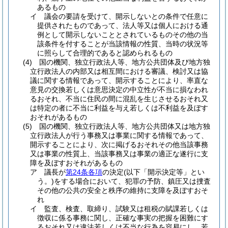
あるもの
イ
議会の要請を受けて、開示しないとの条件で任意に
提供されたものであって、法人等又は個人における通
例として開示しないこととされているものその他の当
該条件を付することが当該情報の性質、当時の状況等
に照らして合理的であると認められるもの
(4)
国の機関、独立行政法人等、地方公共団体及び地方独
立行政法人の内部又は相互間における審議、検討又は協
議に関する情報であって、開示することにより、率直な
意見の交換若しくは意思決定の中立性が不当に損なわれ
るおそれ、不当に住民の間に混乱を生じさせるおそれ又
は特定の者に不当に利益を与え若しくは不利益を及ぼす
おそれがあるもの
(5)
国の機関、独立行政法人等、地方公共団体又は地方独
立行政法人が行う事務又は事業に関する情報であって、
開示することにより、次に掲げるおそれその他当該事務
又は事業の性質上、当該事務又は事業の適正な遂行に支
障を及ぼすおそれがあるもの
ア
議長が
第24条各項
の決定
(以下「開示決定等」とい
う。)
をする場合において、犯罪の予防、鎮圧又は捜査
その他の公共の安全と秩序の維持に支障を及ぼすおそ
れ
イ
監査、検査、取締り、試験又は租税の賦課若しくは
徴収に係る事務に関し、正確な事実の把握を困難にす
るおそれ又は違法若しくは不当な行為を容易にし、若