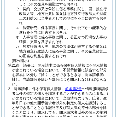
しくはその発見を困難にするおそれ
ウ
契約、交渉又は争訟に係る事務に関し、国、独立行
政法人等、地方公共団体又は地方独立行政法人の財産
上の利益又は当事者としての地位を不当に害するおそ
れ
エ
調査研究に係る事務に関し、その公正かつ能率的な
遂行を不当に阻害するおそれ
オ
人事管理に係る事務に関し、公正かつ円滑な人事の
確保に支障を及ぼすおそれ
カ
独立行政法人等、地方公共団体が経営する企業又は
地方独立行政法人に係る事業に関し、その企業経営上
の正当な利益を害するおそれ
(部分開示)
第21条
議長は、開示請求に係る保有個人情報に不開示情報
が含まれている場合において、不開示情報に該当する部分
を容易に区分して除くことができるときは、開示請求者に
対し、当該部分を除いた部分につき開示しなければならな
い。
2
開示請求に係る保有個人情報に
前条第2号
の情報
(開示請求
者以外の特定の個人を識別することができるものに限る。)
が含まれている場合において、当該情報のうち、氏名、生
年月日その他の開示請求者以外の特定の個人を識別するこ
とができることとなる記述等及び個人識別符号の部分を除
くことにより、開示しても、開示請求者以外の個人の権利