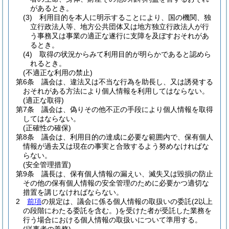
があるとき。
(3)
利用目的を本人に明示することにより、国の機関、独
立行政法人等、地方公共団体又は地方独立行政法人が行
う事務又は事業の適正な遂行に支障を及ぼすおそれがあ
るとき。
(4)
取得の状況からみて利用目的が明らかであると認めら
れるとき。
(不適正な利用の禁止)
第6条
議会は、違法又は不当な行為を助長し、又は誘発する
おそれがある方法により個人情報を利用してはならない。
(適正な取得)
第7条
議会は、偽りその他不正の手段により個人情報を取得
してはならない。
(正確性の確保)
第8条
議会は、利用目的の達成に必要な範囲内で、保有個人
情報が過去又は現在の事実と合致するよう努めなければな
らない。
(安全管理措置)
第9条
議長は、保有個人情報の漏えい、滅失又は毀損の防止
その他の保有個人情報の安全管理のために必要かつ適切な
措置を講じなければならない。
2
前項
の規定は、議会に係る個人情報の取扱いの委託
(2以上
の段階にわたる委託を含む。)
を受けた者が受託した業務を
行う場合における個人情報の取扱いについて準用する。