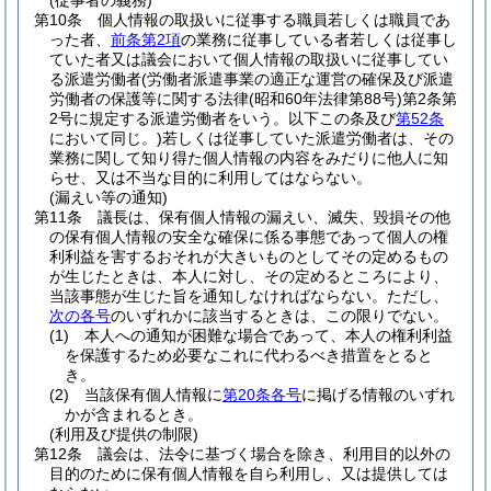
(従事者の義務)
第10条
個人情報の取扱いに従事する職員若しくは職員であ
った者、
前条第2項
の業務に従事している者若しくは従事し
ていた者又は議会において個人情報の取扱いに従事してい
る派遣労働者
(労働者派遣事業の適正な運営の確保及び派遣
労働者の保護等に関する法律
(昭和60年法律第88号)
第2条第
2号に規定する派遣労働者をいう。以下この条及び
第52条
において同じ。)
若しくは従事していた派遣労働者は、その
業務に関して知り得た個人情報の内容をみだりに他人に知
らせ、又は不当な目的に利用してはならない。
(漏えい等の通知)
第11条
議長は、保有個人情報の漏えい、滅失、毀損その他
の保有個人情報の安全な確保に係る事態であって個人の権
利利益を害するおそれが大きいものとしてその定めるもの
が生じたときは、本人に対し、その定めるところにより、
当該事態が生じた旨を通知しなければならない。
ただし、
次の各号
のいずれかに該当するときは、この限りでない。
(1)
本人への通知が困難な場合であって、本人の権利利益
を保護するため必要なこれに代わるべき措置をとると
き。
(2)
当該保有個人情報に
第20条各号
に掲げる情報のいずれ
かが含まれるとき。
(利用及び提供の制限)
第12条
議会は、法令に基づく場合を除き、利用目的以外の
目的のために保有個人情報を自ら利用し、又は提供しては