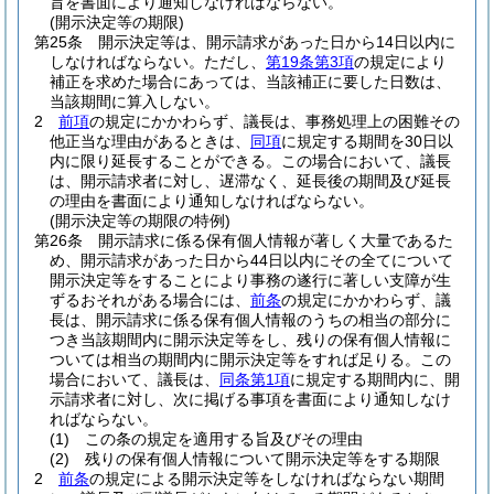
旨を書面により通知しなければならない。
(開示決定等の期限)
第25条
開示決定等は、開示請求があった日から14日以内に
しなければならない。
ただし、
第19条第3項
の規定により
補正を求めた場合にあっては、当該補正に要した日数は、
当該期間に算入しない。
2
前項
の規定にかかわらず、議長は、事務処理上の困難その
他正当な理由があるときは、
同項
に規定する期間を30日以
内に限り延長することができる。
この場合において、議長
は、開示請求者に対し、遅滞なく、延長後の期間及び延長
の理由を書面により通知しなければならない。
(開示決定等の期限の特例)
第26条
開示請求に係る保有個人情報が著しく大量であるた
め、開示請求があった日から44日以内にその全てについて
開示決定等をすることにより事務の遂行に著しい支障が生
ずるおそれがある場合には、
前条
の規定にかかわらず、議
長は、開示請求に係る保有個人情報のうちの相当の部分に
つき当該期間内に開示決定等をし、残りの保有個人情報に
ついては相当の期間内に開示決定等をすれば足りる。
この
場合において、議長は、
同条第1項
に規定する期間内に、開
示請求者に対し、次に掲げる事項を書面により通知しなけ
ればならない。
(1)
この条の規定を適用する旨及びその理由
(2)
残りの保有個人情報について開示決定等をする期限
2
前条
の規定による開示決定等をしなければならない期間