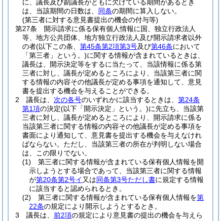
に、議長及び副議長がともに欠けている期間があるとき
は、当該期間の日数は、
同条
の期間に算入しない。
(第三者に対する意見書提出の機会の付与等)
第27条
開示請求に係る保有個人情報に国、独立行政法人
等、地方公共団体、地方独立行政法人及び開示請求者以外
の者
(以下この条、
第45条第2項第3号
及び
第46条
において
「第三者」という。)
に関する情報が含まれているときは、
議長は、開示決定等をするに当たって、当該情報に係る第
三者に対し、議長が定めるところにより、当該第三者に関
する情報の内容その他議長が定める事項を通知して、意見
書を提出する機会を与えることができる。
2
議長は、
次の各号
のいずれかに該当するときは、
第24条
第1項
の決定
(以下「開示決定」という。)
に先立ち、当該第
三者に対し、議長が定めるところにより、開示請求に係る
当該第三者に関する情報の内容その他議長が定める事項を
書面により通知して、意見書を提出する機会を与えなけれ
ばならない。
ただし、当該第三者の所在が判明しない場合
は、この限りでない。
(1)
第三者に関する情報が含まれている保有個人情報を開
示しようとする場合であって、当該第三者に関する情報
が
第20条第2号イ
又は
同条第3号ただし書
に規定する情報
に該当すると認められるとき。
(2)
第三者に関する情報が含まれている保有個人情報を
第
22条
の規定により開示しようとするとき。
3
議長は、
前2項
の規定により意見書の提出の機会を与えら