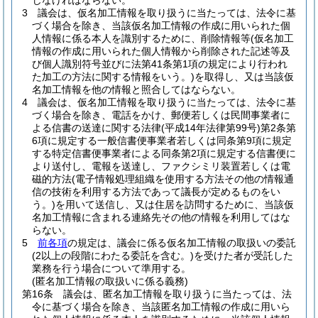
じなければならない。
3
議会は、仮名加工情報を取り扱うに当たっては、法令に基
づく場合を除き、当該仮名加工情報の作成に用いられた個
人情報に係る本人を識別するために、削除情報等
(仮名加工
情報の作成に用いられた個人情報から削除された記述等及
び個人識別符号並びに法第41条第1項の規定により行われ
た加工の方法に関する情報をいう。)
を取得し、又は当該仮
名加工情報を他の情報と照合してはならない。
4
議会は、仮名加工情報を取り扱うに当たっては、法令に基
づく場合を除き、電話をかけ、郵便若しくは民間事業者に
よる信書の送達に関する法律
(平成14年法律第99号)
第2条第
6項に規定する一般信書便事業者若しくは同条第9項に規定
する特定信書便事業者による同条第2項に規定する信書便に
より送付し、電報を送達し、ファクシミリ装置若しくは電
磁的方法
(電子情報処理組織を使用する方法その他の情報通
信の技術を利用する方法であって議長が定めるものをい
う。)
を用いて送信し、又は住居を訪問するために、当該仮
名加工情報に含まれる連絡先その他の情報を利用してはな
らない。
5
前各項
の規定は、議会に係る仮名加工情報の取扱いの委託
(2以上の段階にわたる委託を含む。)
を受けた者が受託した
業務を行う場合について準用する。
(匿名加工情報の取扱いに係る義務)
第16条
議会は、匿名加工情報を取り扱うに当たっては、法
令に基づく場合を除き、当該匿名加工情報の作成に用いら