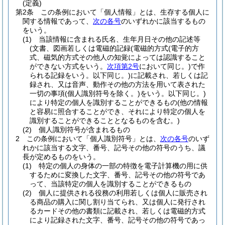
(定義)
第2条
この条例において「個人情報」とは、生存する個人に
関する情報であって、
次の各号
のいずれかに該当するもの
をいう。
(1)
当該情報に含まれる氏名、生年月日その他の記述等
(文書、図画若しくは電磁的記録
(電磁的方式
(電子的方
式、磁気的方式その他人の知覚によっては認識すること
ができない方式をいう。
次項第2号
において同じ。)
で作
られる記録をいう。以下同じ。)
に記載され、若しくは記
録され、又は音声、動作その他の方法を用いて表された
一切の事項
(個人識別符号を除く。)
をいう。以下同じ。)
により特定の個人を識別することができるもの
(他の情報
と容易に照合することができ、それにより特定の個人を
識別することができることとなるものを含む。)
(2)
個人識別符号が含まれるもの
2
この条例において「個人識別符号」とは、
次の各号
のいず
れかに該当する文字、番号、記号その他の符号のうち、議
長が定めるものをいう。
(1)
特定の個人の身体の一部の特徴を電子計算機の用に供
するために変換した文字、番号、記号その他の符号であ
って、当該特定の個人を識別することができるもの
(2)
個人に提供される役務の利用若しくは個人に販売され
る商品の購入に関し割り当てられ、又は個人に発行され
るカードその他の書類に記載され、若しくは電磁的方式
により記録された文字、番号、記号その他の符号であっ