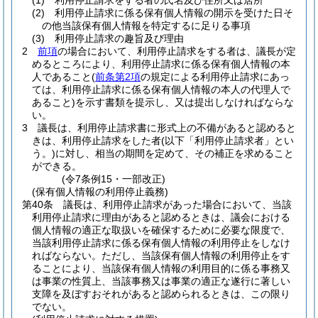
(1)
利用停止請求をする者の氏名及び住所又は居所
(2)
利用停止請求に係る保有個人情報の開示を受けた日そ
の他当該保有個人情報を特定するに足りる事項
(3)
利用停止請求の趣旨及び理由
2
前項
の場合において、利用停止請求をする者は、議長が定
めるところにより、利用停止請求に係る保有個人情報の本
人であること
(
前条第2項
の規定による利用停止請求にあっ
ては、利用停止請求に係る保有個人情報の本人の代理人で
あること)
を示す書類を提示し、又は提出しなければならな
い。
3
議長は、利用停止請求書に形式上の不備があると認めると
きは、利用停止請求をした者
(以下「利用停止請求者」とい
う。)
に対し、相当の期間を定めて、その補正を求めること
ができる。
(令7条例15・一部改正)
(保有個人情報の利用停止義務)
第40条
議長は、利用停止請求があった場合において、当該
利用停止請求に理由があると認めるときは、議会における
個人情報の適正な取扱いを確保するために必要な限度で、
当該利用停止請求に係る保有個人情報の利用停止をしなけ
ればならない。
ただし、当該保有個人情報の利用停止をす
ることにより、当該保有個人情報の利用目的に係る事務又
は事業の性質上、当該事務又は事業の適正な遂行に著しい
支障を及ぼすおそれがあると認められるときは、この限り
でない。