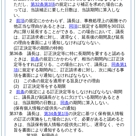
ただし、
第32条第3項
の規定により補正を求めた場合にあ
っては、当該補正に要した日数は、当該期間に算入しな
い。
2
前項
の規定にかかわらず、議長は、事務処理上の困難その
他正当な理由があるときは、
同項
に規定する期間を30日以
内に限り延長することができる。
この場合において、議長
は、訂正請求者に対し、遅滞なく、延長後の期間及び延長
の理由を書面により通知しなければならない。
(訂正決定等の期限の特例)
第36条
議長は、訂正決定等に特に長期間を要すると認める
ときは、
前条
の規定にかかわらず、相当の期間内に訂正決
定等をすれば足りる。
この場合において、議長は、
同条第1
項
に規定する期間内に、訂正請求者に対し、次に掲げる事
項を書面により通知しなければならない。
(1)
この条の規定を適用する旨及びその理由
(2)
訂正決定等をする期限
2
前条
の規定による訂正決定等をしなければならない期間
に、議長及び副議長がともに欠けている期間があるとき
は、当該期間の日数は、
同条
の期間に算入しない。
(保有個人情報の提供先への通知)
第37条
議長は、
第34条第1項
の決定に基づく保有個人情報
の訂正の実施をした場合において、必要があると認めると
きは、当該保有個人情報の提供先に対し、遅滞なく、その
旨を書面により通知するものとする。
第3節
利用停止