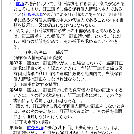
2
前項
の場合において、訂正請求をする者は、議長が定める
ところにより、訂正請求に係る保有個人情報の本人である
こと
(
前条第2項
の規定による訂正請求にあっては、訂正請
求に係る保有個人情報の本人の代理人であること)
を示す書
類を提示し、又は提出しなければならない。
3
議長は、訂正請求書に形式上の不備があると認めるとき
は、訂正請求をした者
(以下「訂正請求者」という。)
に対
し、相当の期間を定めて、その補正を求めることができ
る。
(令7条例15・一部改正)
(保有個人情報の訂正義務)
第33条
議長は、訂正請求があった場合において、当該訂正
請求に理由があると認めるときは、当該訂正請求に係る保
有個人情報の利用目的の達成に必要な範囲内で、当該保有
個人情報の訂正をしなければならない。
(訂正請求に対する措置)
第34条
議長は、訂正請求に係る保有個人情報の訂正をする
ときは、その旨の決定をし、訂正請求者に対し、その旨を
書面により通知しなければならない。
2
議長は、訂正請求に係る保有個人情報の訂正をしないとき
は、その旨の決定をし、訂正請求者に対し、その旨を書面
により通知しなければならない。
(訂正決定等の期限)
第35条
前条各項
の決定
(以下「訂正決定等」という。)
は、
訂正請求があった日から30日以内にしなければならない。