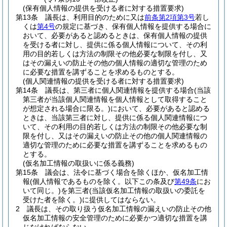
(保有個人情報の提供を受ける者に対する措置要求)
第13条
議長は、利用目的のために又は
前条第2項第3号
若し
くは
第4号
の規定に基づき、保有個人情報を提供する場合に
おいて、必要があると認めるときは、保有個人情報の提供
を受ける者に対し、提供に係る個人情報について、その利
用の目的若しくは方法の制限その他必要な制限を付し、又
はその漏えいの防止その他の個人情報の適切な管理のため
に必要な措置を講ずることを求めるものとする。
(個人関連情報の提供を受ける者に対する措置要求)
第14条
議長は、第三者に個人関連情報を提供する場合
(当該
第三者が当該個人関連情報を個人情報として取得すること
が想定される場合に限る。)
において、必要があると認める
ときは、当該第三者に対し、提供に係る個人関連情報につ
いて、その利用の目的若しくは方法の制限その他必要な制
限を付し、又はその漏えいの防止その他の個人関連情報の
適切な管理のために必要な措置を講ずることを求めるもの
とする。
(仮名加工情報の取扱いに係る義務)
第15条
議会は、法令に基づく場合を除くほか、仮名加工情
報
(個人情報であるものを除く。以下この条及び
第49条
にお
いて同じ。)
を第三者
(当該仮名加工情報の取扱いの委託を
受けた者を除く。)
に提供してはならない。
2
議長は、その取り扱う仮名加工情報の漏えいの防止その他
仮名加工情報の安全管理のために必要かつ適切な措置を講