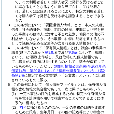
て、その利用者若しくは購入者又は発行を受ける者ごと
に異なるものとなるように割り当てられ、又は記載さ
れ、若しくは記録されることにより、特定の利用者若し
くは購入者又は発行を受ける者を識別することができる
もの
3
この条例において「要配慮個人情報」とは、本人の人種、
信条、社会的身分、病歴、犯罪の経歴、犯罪により害を被
った事実その他本人に対する不当な差別、偏見その他の不
利益が生じないようにその取扱いに特に配慮を要するもの
として議長が定める記述等が含まれる個人情報をいう。
4
この条例において「保有個人情報」とは、議会の事務局の
職員
(以下この章から
第3章
まで及び
第6章
において「職員」
という。)
が職務上作成し、又は取得した個人情報であっ
て、職員が組織的に利用するものとして、議会が保有して
いるものをいう。
ただし、
湧別町情報公開条例
(平成21年条
例第14号。第20条において「情報公開条例」という。)
第2
条第2項
に規定する公文書
(以下「公文書」という。)
に記録
されているものに限る。
5
この条例において「個人情報ファイル」とは、保有個人情
報を含む情報の集合物であって、次に掲げるものをいう。
(1)
一定の事務の目的を達成するために特定の保有個人情
報を電子計算機を用いて検索することができるように体
系的に構成したもの
(2)
前号
に掲げるもののほか、一定の事務の目的を達成す
るために氏名、生年月日、その他の記述等により特定の