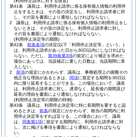
(利用停止請求に対する措置)
第41条
議長は、利用停止請求に係る保有個人情報の利用停
止をするときは、その旨の決定をし、利用停止請求者に対
し、その旨を書面により通知しなければならない。
2
議長は、利用停止請求に係る保有個人情報の利用停止をし
ないときは、その旨の決定をし、利用停止請求者に対し、
その旨を書面により通知しなければならない。
(利用停止決定等の期限)
第42条
前条各項
の決定
(以下「利用停止決定等」という。)
は、利用停止請求があった日から30日以内にしなければな
らない。
ただし、
第39条第3項
の規定により補正を求めた
場合にあっては、当該補正に要した日数は、当該期間に算
入しない。
2
前項
の規定にかかわらず、議長は、事務処理上の困難その
他正当な理由があるときは、
同項
に規定する期間を30日以
内に限り延長することができる。
この場合において、議長
は、利用停止請求者に対し、遅滞なく、延長後の期間及び
延長の理由を書面により通知しなければならない。
(利用停止決定等の期限の特例)
第43条
議長は、利用停止決定等に特に長期間を要すると認
めるときは、
前条
の規定にかかわらず、相当の期間内に利
用停止決定等をすれば足りる。
この場合において、議長
は、
同条第1項
に規定する期間内に、利用停止請求者に対
し、次に掲げる事項を書面により通知しなければならな
い。