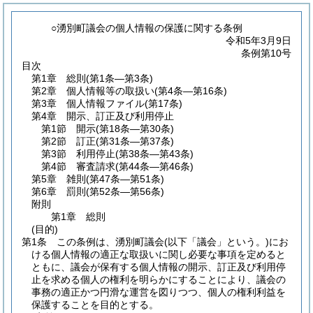
○湧別町議会の個人情報の保護に関する条例
令和5年3月9日
条例第10号
目次
第1章
総則
(第1条―第3条)
第2章
個人情報等の取扱い
(第4条―第16条)
第3章
個人情報ファイル
(第17条)
第4章
開示、訂正及び利用停止
第1節
開示
(第18条―第30条)
第2節
訂正
(第31条―第37条)
第3節
利用停止
(第38条―第43条)
第4節
審査請求
(第44条―第46条)
第5章
雑則
(第47条―第51条)
第6章
罰則
(第52条―第56条)
附則
第1章
総則
(目的)
第1条
この条例は、湧別町議会
(以下「議会」という。)
にお
ける個人情報の適正な取扱いに関し必要な事項を定めると
ともに、議会が保有する個人情報の開示、訂正及び利用停
止を求める個人の権利を明らかにすることにより、議会の
事務の適正かつ円滑な運営を図りつつ、個人の権利利益を
保護することを目的とする。