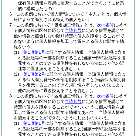
保有個人情報を容易に検索することができるように体系
的に構成したもの
6
この条例において個人情報について「本人」とは、個人情
報によって識別される特定の個人をいう。
7
この条例において「仮名加工情報」とは、
次の各号
に掲げ
る個人情報の区分に応じて
当該各号
に定める措置を講じて
他の情報と照合しない限り特定の個人を識別することがで
きないように個人情報を加工して得られる個人に関する情
報をいう。
(1)
第1項第1号
に該当する個人情報 当該個人情報に含ま
れる記述等の一部を削除すること
(当該一部の記述等を復
元することのできる規則性を有しない方法により他の記
述等に置き換えることを含む。)
。
(2)
第1項第2号
に該当する個人情報 当該個人情報に含ま
れる個人識別符号の全部を削除すること
(当該個人識別符
号を復元することのできる規則性を有しない方法により
他の記述等に置き換えることを含む。)
。
8
この条例において「匿名加工情報」とは、
次の各号
に掲げ
る個人情報の区分に応じて
当該各号
に定める措置を講じて
特定の個人を識別することができないように個人情報を加
工して得られる個人に関する情報であって、当該個人情報
を復元することができないようにしたものをいう。
(1)
第1項第1号
に該当する個人情報 当該個人情報に含ま
れる記述等の一部を削除すること
(当該一部の記述等を復
元することのできる規則性を有しない方法により他の記