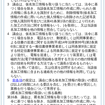
じなければならない。
3
議会は、仮名加工情報を取り扱うに当たっては、法令に基
づく場合を除き、当該仮名加工情報の作成に用いられた個
人情報に係る本人を識別するために、削除情報等
(仮名加工
情報の作成に用いられた個人情報から削除された記述等及
び個人識別符号並びに法第41条第1項の規定により行われ
た加工の方法に関する情報をいう。)
を取得し、又は当該仮
名加工情報を他の情報と照合してはならない。
4
議会は、仮名加工情報を取り扱うに当たっては、法令に基
づく場合を除き、電話をかけ、郵便若しくは民間事業者に
よる信書の送達に関する法律
(平成14年法律第99号)
第2条第
6項に規定する一般信書便事業者若しくは同条第9項に規定
する特定信書便事業者による同条第2項に規定する信書便に
より送付し、電報を送達し、ファクシミリ装置若しくは電
磁的方法
(電子情報処理組織を使用する方法その他の情報通
信の技術を利用する方法であって議長が定めるものをい
う。)
を用いて送信し、又は住居を訪問するために、当該仮
名加工情報に含まれる連絡先その他の情報を利用してはな
らない。
5
前各項
の規定は、議会に係る仮名加工情報の取扱いの委託
(2以上の段階にわたる委託を含む。)
を受けた者が受託した
業務を行う場合について準用する。
(匿名加工情報の取扱いに係る義務)
第16条
議会は、匿名加工情報を取り扱うに当たっては、法
令に基づく場合を除き、当該匿名加工情報の作成に用いら