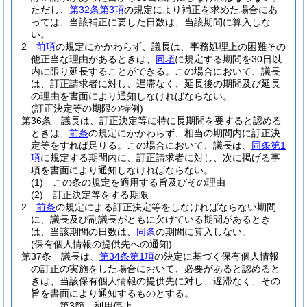
ただし、
第32条第3項
の規定により補正を求めた場合にあ
っては、当該補正に要した日数は、当該期間に算入しな
い。
2
前項
の規定にかかわらず、議長は、事務処理上の困難その
他正当な理由があるときは、
同項
に規定する期間を30日以
内に限り延長することができる。
この場合において、議長
は、訂正請求者に対し、遅滞なく、延長後の期間及び延長
の理由を書面により通知しなければならない。
(訂正決定等の期限の特例)
第36条
議長は、訂正決定等に特に長期間を要すると認める
ときは、
前条
の規定にかかわらず、相当の期間内に訂正決
定等をすれば足りる。
この場合において、議長は、
同条第1
項
に規定する期間内に、訂正請求者に対し、次に掲げる事
項を書面により通知しなければならない。
(1)
この条の規定を適用する旨及びその理由
(2)
訂正決定等をする期限
2
前条
の規定による訂正決定等をしなければならない期間
に、議長及び副議長がともに欠けている期間があるとき
は、当該期間の日数は、
同条
の期間に算入しない。
(保有個人情報の提供先への通知)
第37条
議長は、
第34条第1項
の決定に基づく保有個人情報
の訂正の実施をした場合において、必要があると認めると
きは、当該保有個人情報の提供先に対し、遅滞なく、その
旨を書面により通知するものとする。
第3節
利用停止