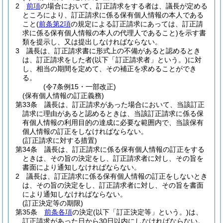
2
前項
の場合において、訂正請求をする者は、議長が定める
ところにより、訂正請求に係る保有個人情報の本人である
こと
(
前条第2項
の規定による訂正請求にあっては、訂正請
求に係る保有個人情報の本人の代理人であること)
を示す書
類を提示し、又は提出しなければならない。
3
議長は、訂正請求書に形式上の不備があると認めるとき
は、訂正請求をした者
(以下「訂正請求者」という。)
に対
し、相当の期間を定めて、その補正を求めることができ
る。
(令7条例15・一部改正)
(保有個人情報の訂正義務)
第33条
議長は、訂正請求があった場合において、当該訂正
請求に理由があると認めるときは、当該訂正請求に係る保
有個人情報の利用目的の達成に必要な範囲内で、当該保有
個人情報の訂正をしなければならない。
(訂正請求に対する措置)
第34条
議長は、訂正請求に係る保有個人情報の訂正をする
ときは、その旨の決定をし、訂正請求者に対し、その旨を
書面により通知しなければならない。
2
議長は、訂正請求に係る保有個人情報の訂正をしないとき
は、その旨の決定をし、訂正請求者に対し、その旨を書面
により通知しなければならない。
(訂正決定等の期限)
第35条
前条各項
の決定
(以下「訂正決定等」という。)
は、
訂正請求があった日から30日以内にしなければならない。