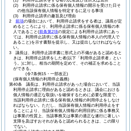
(1)
利用停止請求をする者の氏名及び住所又は居所
(2)
利用停止請求に係る保有個人情報の開示を受けた日そ
の他当該保有個人情報を特定するに足りる事項
(3)
利用停止請求の趣旨及び理由
2
前項
の場合において、利用停止請求をする者は、議長が定
めるところにより、利用停止請求に係る保有個人情報の本
人であること
(
前条第2項
の規定による利用停止請求にあっ
ては、利用停止請求に係る保有個人情報の本人の代理人で
あること)
を示す書類を提示し、又は提出しなければならな
い。
3
議長は、利用停止請求書に形式上の不備があると認めると
きは、利用停止請求をした者
(以下「利用停止請求者」とい
う。)
に対し、相当の期間を定めて、その補正を求めること
ができる。
(令7条例15・一部改正)
(保有個人情報の利用停止義務)
第40条
議長は、利用停止請求があった場合において、当該
利用停止請求に理由があると認めるときは、議会における
個人情報の適正な取扱いを確保するために必要な限度で、
当該利用停止請求に係る保有個人情報の利用停止をしなけ
ればならない。
ただし、当該保有個人情報の利用停止をす
ることにより、当該保有個人情報の利用目的に係る事務又
は事業の性質上、当該事務又は事業の適正な遂行に著しい
支障を及ぼすおそれがあると認められるときは、この限り
でない。