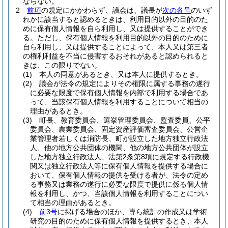
ならない。
2
前項
の規定にかかわらず、議会は、議長が
次の各号
のいず
れかに該当すると認めるときは、利用目的以外の目的のた
めに保有個人情報を自ら利用し、又は提供することができ
る。
ただし、保有個人情報を利用目的以外の目的のために
自ら利用し、又は提供することによって、本人又は第三者
の権利利益を不当に侵害するおそれがあると認められると
きは、この限りでない。
(1)
本人の同意があるとき、又は本人に提供するとき。
(2)
議会が法令の規定によりその権限に属する事務の遂行
に必要な限度で保有個人情報を内部で利用する場合であ
って、当該保有個人情報を利用することについて相当の
理由があるとき。
(3)
町長、教育委員会、選挙管理委員会、監査委員、公平
委員会、農業委員会、固定資産評価審査委員会、公営企
業管理者若しくは消防長、町が設立した地方独立行政法
人、他の地方公共団体の機関、他の地方公共団体が設立
した地方独立行政法人、法第2条第8項に規定する行政機
関又は独立行政法人等に保有個人情報を提供する場合に
おいて、保有個人情報の提供を受ける者が、法令の定め
る事務又は業務の遂行に必要な限度で提供に係る個人情
報を利用し、かつ、当該個人情報を利用することについ
て相当の理由があるとき。
(4)
前3号
に掲げる場合のほか、専ら統計の作成又は学術
研究の目的のために保有個人情報を提供するとき、本人