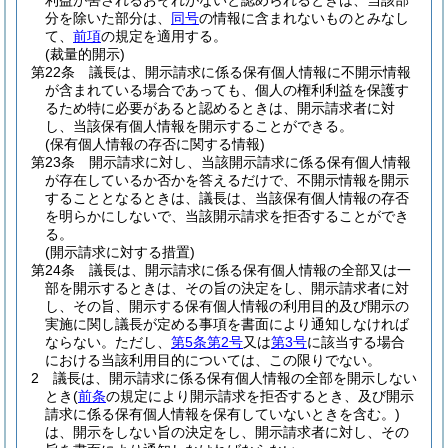
利益が害されるおそれがないと認められるときは、当該部
分を除いた部分は、
同号
の情報に含まれないものとみなし
て、
前項
の規定を適用する。
(裁量的開示)
第22条
議長は、開示請求に係る保有個人情報に不開示情報
が含まれている場合であっても、個人の権利利益を保護す
るため特に必要があると認めるときは、開示請求者に対
し、当該保有個人情報を開示することができる。
(保有個人情報の存否に関する情報)
第23条
開示請求に対し、当該開示請求に係る保有個人情報
が存在しているか否かを答えるだけで、不開示情報を開示
することとなるときは、議長は、当該保有個人情報の存否
を明らかにしないで、当該開示請求を拒否することができ
る。
(開示請求に対する措置)
第24条
議長は、開示請求に係る保有個人情報の全部又は一
部を開示するときは、その旨の決定をし、開示請求者に対
し、その旨、開示する保有個人情報の利用目的及び開示の
実施に関し議長が定める事項を書面により通知しなければ
ならない。
ただし、
第5条第2号
又は
第3号
に該当する場合
における当該利用目的については、この限りでない。
2
議長は、開示請求に係る保有個人情報の全部を開示しない
とき
(
前条
の規定により開示請求を拒否するとき、及び開示
請求に係る保有個人情報を保有していないときを含む。)
は、開示をしない旨の決定をし、開示請求者に対し、その