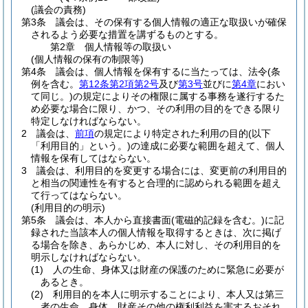
(議会の責務)
第3条
議会は、その保有する個人情報の適正な取扱いが確保
されるよう必要な措置を講ずるものとする。
第2章
個人情報等の取扱い
(個人情報の保有の制限等)
第4条
議会は、個人情報を保有するに当たっては、法令
(条
例を含む。
第12条第2項第2号
及び
第3号
並びに
第4章
におい
て同じ。)
の規定によりその権限に属する事務を遂行するた
め必要な場合に限り、かつ、その利用の目的をできる限り
特定しなければならない。
2
議会は、
前項
の規定により特定された利用の目的
(以下
「利用目的」という。)
の達成に必要な範囲を超えて、個人
情報を保有してはならない。
3
議会は、利用目的を変更する場合には、変更前の利用目的
と相当の関連性を有すると合理的に認められる範囲を超え
て行ってはならない。
(利用目的の明示)
第5条
議会は、本人から直接書面
(電磁的記録を含む。)
に記
録された当該本人の個人情報を取得するときは、次に掲げ
る場合を除き、あらかじめ、本人に対し、その利用目的を
明示しなければならない。
(1)
人の生命、身体又は財産の保護のために緊急に必要が
あるとき。
(2)
利用目的を本人に明示することにより、本人又は第三
者の生命、身体、財産その他の権利利益を害するおそれ