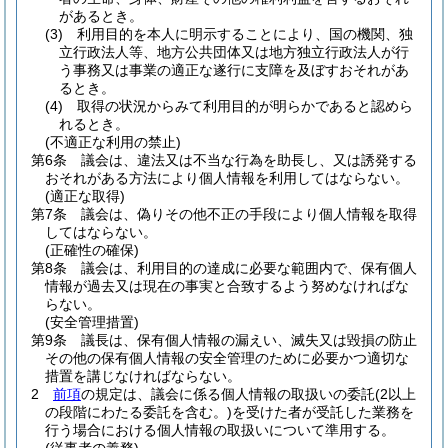
があるとき。
(3)
利用目的を本人に明示することにより、国の機関、独
立行政法人等、地方公共団体又は地方独立行政法人が行
う事務又は事業の適正な遂行に支障を及ぼすおそれがあ
るとき。
(4)
取得の状況からみて利用目的が明らかであると認めら
れるとき。
(不適正な利用の禁止)
第6条
議会は、違法又は不当な行為を助長し、又は誘発する
おそれがある方法により個人情報を利用してはならない。
(適正な取得)
第7条
議会は、偽りその他不正の手段により個人情報を取得
してはならない。
(正確性の確保)
第8条
議会は、利用目的の達成に必要な範囲内で、保有個人
情報が過去又は現在の事実と合致するよう努めなければな
らない。
(安全管理措置)
第9条
議長は、保有個人情報の漏えい、滅失又は毀損の防止
その他の保有個人情報の安全管理のために必要かつ適切な
措置を講じなければならない。
2
前項
の規定は、議会に係る個人情報の取扱いの委託
(2以上
の段階にわたる委託を含む。)
を受けた者が受託した業務を
行う場合における個人情報の取扱いについて準用する。