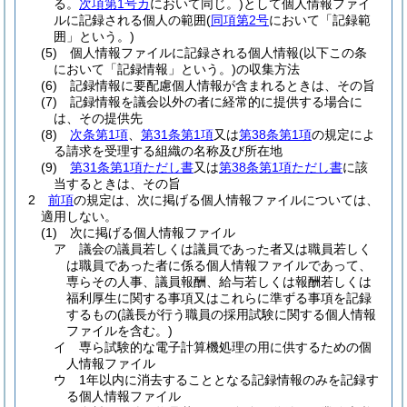
る。
次項第1号カ
において同じ。)
として個人情報ファイ
ルに記録される個人の範囲
(
同項第2号
において「記録範
囲」という。)
(5)
個人情報ファイルに記録される個人情報
(以下この条
において「記録情報」という。)
の収集方法
(6)
記録情報に要配慮個人情報が含まれるときは、その旨
(7)
記録情報を議会以外の者に経常的に提供する場合に
は、その提供先
(8)
次条第1項
、
第31条第1項
又は
第38条第1項
の規定によ
る請求を受理する組織の名称及び所在地
(9)
第31条第1項ただし書
又は
第38条第1項ただし書
に該
当するときは、その旨
2
前項
の規定は、次に掲げる個人情報ファイルについては、
適用しない。
(1)
次に掲げる個人情報ファイル
ア
議会の議員若しくは議員であった者又は職員若しく
は職員であった者に係る個人情報ファイルであって、
専らその人事、議員報酬、給与若しくは報酬若しくは
福利厚生に関する事項又はこれらに準ずる事項を記録
するもの
(議長が行う職員の採用試験に関する個人情報
ファイルを含む。)
イ
専ら試験的な電子計算機処理の用に供するための個
人情報ファイル
ウ
1年以内に消去することとなる記録情報のみを記録す
る個人情報ファイル