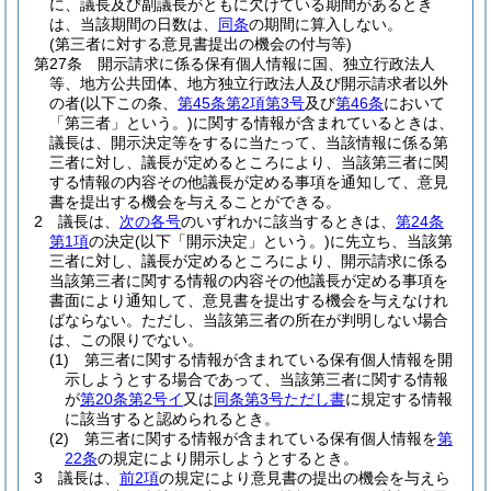
に、議長及び副議長がともに欠けている期間があるとき
は、当該期間の日数は、
同条
の期間に算入しない。
(第三者に対する意見書提出の機会の付与等)
第27条
開示請求に係る保有個人情報に国、独立行政法人
等、地方公共団体、地方独立行政法人及び開示請求者以外
の者
(以下この条、
第45条第2項第3号
及び
第46条
において
「第三者」という。)
に関する情報が含まれているときは、
議長は、開示決定等をするに当たって、当該情報に係る第
三者に対し、議長が定めるところにより、当該第三者に関
する情報の内容その他議長が定める事項を通知して、意見
書を提出する機会を与えることができる。
2
議長は、
次の各号
のいずれかに該当するときは、
第24条
第1項
の決定
(以下「開示決定」という。)
に先立ち、当該第
三者に対し、議長が定めるところにより、開示請求に係る
当該第三者に関する情報の内容その他議長が定める事項を
書面により通知して、意見書を提出する機会を与えなけれ
ばならない。
ただし、当該第三者の所在が判明しない場合
は、この限りでない。
(1)
第三者に関する情報が含まれている保有個人情報を開
示しようとする場合であって、当該第三者に関する情報
が
第20条第2号イ
又は
同条第3号ただし書
に規定する情報
に該当すると認められるとき。
(2)
第三者に関する情報が含まれている保有個人情報を
第
22条
の規定により開示しようとするとき。
3
議長は、
前2項
の規定により意見書の提出の機会を与えら