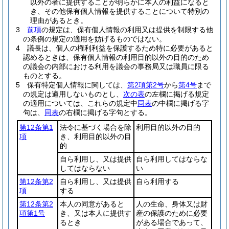
以外の者に提供することが明らかに本人の利益になると
き、その他保有個人情報を提供することについて特別の
理由があるとき。
3
前項
の規定は、保有個人情報の利用又は提供を制限する他
の条例の規定の適用を妨げるものではない。
4
議長は、個人の権利利益を保護するため特に必要があると
認めるときは、保有個人情報の利用目的以外の目的のため
の議会の内部における利用を議会の事務局又は職員に限る
ものとする。
5
保有特定個人情報に関しては、
第2項第2号
から
第4号
まで
の規定は適用しないものとし、
次の表
の左欄に掲げる規定
の適用については、これらの規定中
同表
の中欄に掲げる字
句は、
同表
の右欄に掲げる字句とする。
第12条第1
法令に基づく場合を除
利用目的以外の目的
項
き、利用目的以外の目
的
自ら利用し、又は提供
自ら利用してはならな
してはならない
い
第12条第2
自ら利用し、又は提供
自ら利用する
項
する
第12条第2
本人の同意があると
人の生命、身体又は財
項第1号
き、又は本人に提供す
産の保護のために必要
るとき
がある場合であって、