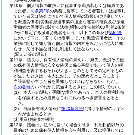
(従事者の義務)
第10条
個人情報の取扱いに従事する職員若しくは職員であ
った者、
前条第2項
の業務に従事している者若しくは従事し
ていた者又は議会において個人情報の取扱いに従事してい
る派遣労働者
(労働者派遣事業の適正な運営の確保及び派遣
労働者の保護等に関する法律
(昭和60年法律第88号)
第2条第
2号に規定する派遣労働者をいう。以下この条及び
第52条
において同じ。)
若しくは従事していた派遣労働者は、その
業務に関して知り得た個人情報の内容をみだりに他人に知
らせ、又は不当な目的に利用してはならない。
(漏えい等の通知)
第11条
議長は、保有個人情報の漏えい、滅失、毀損その他
の保有個人情報の安全な確保に係る事態であって個人の権
利利益を害するおそれが大きいものとしてその定めるもの
が生じたときは、本人に対し、その定めるところにより、
当該事態が生じた旨を通知しなければならない。
ただし、
次の各号
のいずれかに該当するときは、この限りでない。
(1)
本人への通知が困難な場合であって、本人の権利利益
を保護するため必要なこれに代わるべき措置をとると
き。
(2)
当該保有個人情報に
第20条各号
に掲げる情報のいずれ
かが含まれるとき。
(利用及び提供の制限)
第12条
議会は、法令に基づく場合を除き、利用目的以外の
目的のために保有個人情報を自ら利用し、又は提供しては