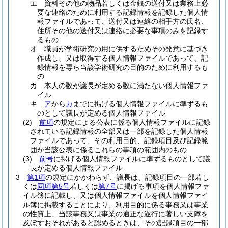
エ
資料その他の物品若しくは金銭の送付又は業務上必
要な連絡のために利用する記録情報を記録した個人情
報ファイルであって、送付又は連絡の相手方の氏名、
住所その他の送付又は連絡に必要な事項のみを記録す
るもの
オ
職員が学術研究の用に供するためその発意に基づき
作成し、又は取得する個人情報ファイルであって、記
録情報を専ら当該学術研究の目的のために利用するも
の
カ
本人の数が議長が定める数に満たない個人情報ファ
イル
キ
ア
から
カ
までに掲げる個人情報ファイルに準ずるも
のとして議長が定める個人情報ファイル
(2)
前項
の規定による公表に係る個人情報ファイルに記録
されている記録情報の全部又は一部を記録した個人情報
ファイルであって、その利用目的、記録項目及び記録範
囲が当該公表に係るこれらの事項の範囲内のもの
(3)
前号
に掲げる個人情報ファイルに準ずるものとして議
長が定める個人情報ファイル
3
第1項
の規定にかかわらず、議長は、記録項目の一部若し
くは
同項第5号
若しくは
第7号
に掲げる事項を個人情報ファ
イル簿に記載し、又は個人情報ファイルを個人情報ファイ
ル簿に掲載することにより、利用目的に係る事務又は事業
の性質上、当該事務又は事業の適正な遂行に著しい支障を
及ぼすおそれがあると認めるときは、その記録項目の一部