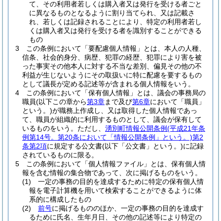
て、その利用者若しくは購入者又は発行を受ける者ごと
に異なるものとなるように割り当てられ、又は記載さ
れ、若しくは記録されることにより、特定の利用者若し
くは購入者又は発行を受ける者を識別することができる
もの
3
この条例において「要配慮個人情報」とは、本人の人種、
信条、社会的身分、病歴、犯罪の経歴、犯罪により害を被
った事実その他本人に対する不当な差別、偏見その他の不
利益が生じないようにその取扱いに特に配慮を要するもの
として議長が定める記述等が含まれる個人情報をいう。
4
この条例において「保有個人情報」とは、議会の事務局の
職員
(以下この章から
第3章
まで及び
第6章
において「職員」
という。)
が職務上作成し、又は取得した個人情報であっ
て、職員が組織的に利用するものとして、議会が保有して
いるものをいう。
ただし、
湧別町情報公開条例
(平成21年条
例第14号。第20条において「情報公開条例」という。)
第2
条第2項
に規定する公文書
(以下「公文書」という。)
に記録
されているものに限る。
5
この条例において「個人情報ファイル」とは、保有個人情
報を含む情報の集合物であって、次に掲げるものをいう。
(1)
一定の事務の目的を達成するために特定の保有個人情
報を電子計算機を用いて検索することができるように体
系的に構成したもの
(2)
前号
に掲げるもののほか、一定の事務の目的を達成す
るために氏名、生年月日、その他の記述等により特定の