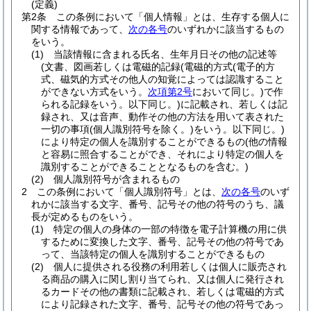
(定義)
第2条
この条例において「個人情報」とは、生存する個人に
関する情報であって、
次の各号
のいずれかに該当するもの
をいう。
(1)
当該情報に含まれる氏名、生年月日その他の記述等
(文書、図画若しくは電磁的記録
(電磁的方式
(電子的方
式、磁気的方式その他人の知覚によっては認識すること
ができない方式をいう。
次項第2号
において同じ。)
で作
られる記録をいう。以下同じ。)
に記載され、若しくは記
録され、又は音声、動作その他の方法を用いて表された
一切の事項
(個人識別符号を除く。)
をいう。以下同じ。)
により特定の個人を識別することができるもの
(他の情報
と容易に照合することができ、それにより特定の個人を
識別することができることとなるものを含む。)
(2)
個人識別符号が含まれるもの
2
この条例において「個人識別符号」とは、
次の各号
のいず
れかに該当する文字、番号、記号その他の符号のうち、議
長が定めるものをいう。
(1)
特定の個人の身体の一部の特徴を電子計算機の用に供
するために変換した文字、番号、記号その他の符号であ
って、当該特定の個人を識別することができるもの
(2)
個人に提供される役務の利用若しくは個人に販売され
る商品の購入に関し割り当てられ、又は個人に発行され
るカードその他の書類に記載され、若しくは電磁的方式
により記録された文字、番号、記号その他の符号であっ