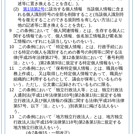
述等に置き換えることを含む。)
。
(2)
第1項第2号
に該当する個人情報 当該個人情報に含ま
れる個人識別符号の全部を削除すること
(当該個人識別符
号を復元することのできる規則性を有しない方法により
他の記述等に置き換えることを含む。)
。
9
この条例において「個人関連情報」とは、生存する個人に
関する情報であって、個人情報、仮名加工情報及び匿名加
工情報のいずれにも該当しないものをいう。
10
この条例において「特定個人情報」とは、行政手続にお
ける特定の個人を識別するための番号の利用等に関する法
律
(平成25年法律第27号。第12条第5項において「番号利用
法」という。)
第2条第9項に規定する特定個人情報をいう。
11
この条例において「保有特定個人情報」とは、職員が職
務上作成し、又は取得した特定個人情報であって、職員が
組織的に利用するものとして、議会が保有しているものを
いう。
ただし、公文書に記録されているものに限る。
12
この条例において「独立行政法人等」とは、独立行政法
人通則法
(平成11年法律第103号)
第2条第1項に規定する独
立行政法人及び個人情報の保護に関する法律
(平成15年法律
第57号。以下「法」という。)
別表第1に掲げる法人をい
う。
13
この条例において「地方独立行政法人」とは、地方独立
行政法人法
(平成15年法律第118号)
第2条第1項に規定する
地方独立行政法人をいう。
(令7条例15・一部改正)