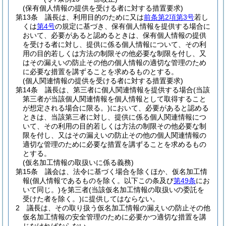
(保有個人情報の提供を受ける者に対する措置要求)
第13条
議長は、利用目的のために又は
前条第2項第3号
若し
くは
第4号
の規定に基づき、保有個人情報を提供する場合に
おいて、必要があると認めるときは、保有個人情報の提供
を受ける者に対し、提供に係る個人情報について、その利
用の目的若しくは方法の制限その他必要な制限を付し、又
はその漏えいの防止その他の個人情報の適切な管理のため
に必要な措置を講ずることを求めるものとする。
(個人関連情報の提供を受ける者に対する措置要求)
第14条
議長は、第三者に個人関連情報を提供する場合
(当該
第三者が当該個人関連情報を個人情報として取得すること
が想定される場合に限る。)
において、必要があると認める
ときは、当該第三者に対し、提供に係る個人関連情報につ
いて、その利用の目的若しくは方法の制限その他必要な制
限を付し、又はその漏えいの防止その他の個人関連情報の
適切な管理のために必要な措置を講ずることを求めるもの
とする。
(仮名加工情報の取扱いに係る義務)
第15条
議会は、法令に基づく場合を除くほか、仮名加工情
報
(個人情報であるものを除く。以下この条及び
第49条
にお
いて同じ。)
を第三者
(当該仮名加工情報の取扱いの委託を
受けた者を除く。)
に提供してはならない。
2
議長は、その取り扱う仮名加工情報の漏えいの防止その他
仮名加工情報の安全管理のために必要かつ適切な措置を講