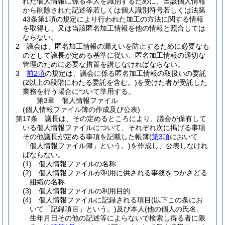
れた個人情報に係る本人を識別するために、当該個人情報
から削除された記述等若しくは個人識別符号若しくは法第
43条第1項の規定により行われた加工の方法に関する情報
を取得し、又は当該匿名加工情報を他の情報と照合しては
ならない。
2
議会は、匿名加工情報の漏えいを防止するために必要なも
のとして議長が定める基準に従い、匿名加工情報の適切な
管理のために必要な措置を講じなければならない。
3
前2項
の規定は、議会に係る匿名加工情報の取扱いの委託
(2以上の段階にわたる委託を含む。)
を受けた者が受託した
業務を行う場合について準用する。
第3章
個人情報ファイル
(個人情報ファイル簿の作成及び公表)
第17条
議長は、その定めるところにより、議会が保有して
いる個人情報ファイルについて、それぞれ次に掲げる事項
その他議長が定める事項を記載した帳簿
(
第3項
において
「個人情報ファイル簿」という。)
を作成し、公表しなけれ
ばならない。
(1)
個人情報ファイルの名称
(2)
個人情報ファイルが利用に供される事務をつかさどる
組織の名称
(3)
個人情報ファイルの利用目的
(4)
個人情報ファイルに記録される項目
(以下この条にお
いて「記録項目」という。)
及び本人
(他の個人の氏名、
生年月日その他の記述等によらないで検索し得る者に限