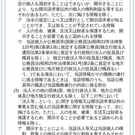
定の個人を識別することはできないが、開示することに
より、なお開示請求者以外の個人の権利利益を害するお
それがあるもの。
ただし、次に掲げる情報を除く。
ア
法令の規定により又は慣行として開示請求者が知る
ことができ、又は知ることが予定されている情報
イ
人の生命、健康、生活又は財産を保護するため、開
示することが必要であると認められる情報
ウ
当該個人が公務員等
(国家公務員法
(昭和22年法律第
120号)
第2条第1項に規定する国家公務員
(独立行政法人
通則法第2条第4項に規定する行政執行法人の役員及び
職員を除く。)
、独立行政法人等の役員及び職員、地方
公務員法
(昭和25年法律第261号)
第2条に規定する地方
公務員並びに地方独立行政法人の役員及び職員をい
う。)
である場合において、当該情報がその職務の遂行
に係る情報であるときは、当該情報のうち、当該公務
員等の職及び当該職務遂行の内容に係る部分
(3)
法人その他の団体
(国、独立行政法人等、地方公共団
体及び地方独立行政法人を除く。以下この号において
「法人等」という。)
に関する情報又は開示請求者以外の
事業を営む個人の当該事業に関する情報であって、次に
掲げるもの。
ただし、人の生命、健康、生活又は財産を
保護するため、開示することが必要であると認められる
情報を除く。
ア
開示することにより、当該法人等又は当該個人の権
利、競争上の地位その他正当な利益を害するおそれが