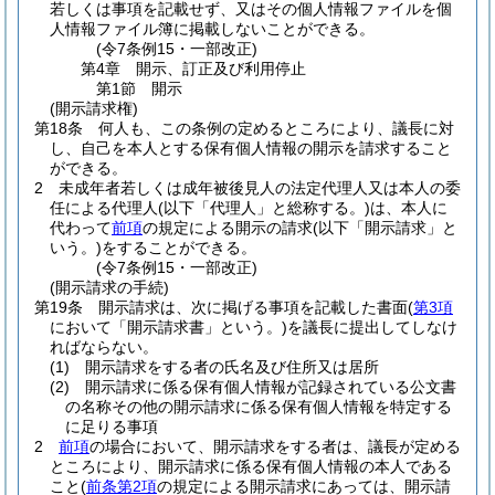
若しくは事項を記載せず、又はその個人情報ファイルを個
人情報ファイル簿に掲載しないことができる。
(令7条例15・一部改正)
第4章
開示、訂正及び利用停止
第1節
開示
(開示請求権)
第18条
何人も、この条例の定めるところにより、議長に対
し、自己を本人とする保有個人情報の開示を請求すること
ができる。
2
未成年者若しくは成年被後見人の法定代理人又は本人の委
任による代理人
(以下「代理人」と総称する。)
は、本人に
代わって
前項
の規定による開示の請求
(以下「開示請求」と
いう。)
をすることができる。
(令7条例15・一部改正)
(開示請求の手続)
第19条
開示請求は、次に掲げる事項を記載した書面
(
第3項
において「開示請求書」という。)
を議長に提出してしなけ
ればならない。
(1)
開示請求をする者の氏名及び住所又は居所
(2)
開示請求に係る保有個人情報が記録されている公文書
の名称その他の開示請求に係る保有個人情報を特定する
に足りる事項
2
前項
の場合において、開示請求をする者は、議長が定める
ところにより、開示請求に係る保有個人情報の本人である
こと
(
前条第2項
の規定による開示請求にあっては、開示請