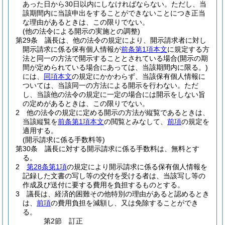
あった日から30日以内にしなければならない。
ただし、当
該期間内に当該申出をすることができないことにつき正当
な理由があるときは、この限りでない。
(他の法令による開示の実施との調整)
第29条
議長は、他の法令の規定により、開示請求者に対し
開示請求に係る保有個人情報が
前条第1項本文
に規定する方
法と同一の方法で開示することとされている場合
(開示の期
間が定められている場合にあっては、当該期間内に限る。)
には、
同項本文
の規定にかかわらず、当該保有個人情報に
ついては、当該同一の方法による開示を行わない。
ただ
し、当該他の法令の規定に一定の場合には開示をしない旨
の定めがあるときは、この限りでない。
2
他の法令の規定に定める開示の方法が縦覧であるときは、
当該縦覧を
前条第1項本文
の閲覧とみなして、
前項
の規定を
適用する。
(開示請求に係る手数料等)
第30条
議長に対する開示請求に係る手数料は、無料とす
る。
2
第28条第1項
の規定により開示請求に係る保有個人情報を
記録した文書の写し等の交付を受ける者は、当該写し等の
作成及び送付に要する費用を負担するものとする。
3
議長は、経済的困難その他特別の理由があると認めるとき
は、
前項
の費用負担を減額し、又は免除することができ
る。
第2節
訂正