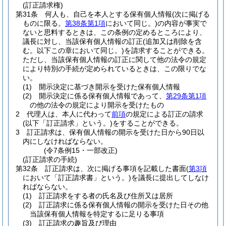
(訂正請求権)
第31条
何人も、自己を本人とする保有個人情報
(次に掲げる
ものに限る。
第38条第1項
において同じ。)
の内容が事実で
ないと思料するときは、この条例の定めるところにより、
議長に対し、当該保有個人情報の訂正
(追加又は削除を含
む。以下この章において同じ。)
を請求することができる。
ただし、当該保有個人情報の訂正に関して他の法令の規定
により特別の手続が定められているときは、この限りでな
い。
(1)
開示決定に基づき開示を受けた保有個人情報
(2)
開示決定に係る保有個人情報であって、
第29条第1項
の他の法令の規定により開示を受けたもの
2
代理人は、本人に代わって
前項
の規定による訂正の請求
(以下「訂正請求」という。)
をすることができる。
3
訂正請求は、保有個人情報の開示を受けた日から90日以
内にしなければならない。
(令7条例15・一部改正)
(訂正請求の手続)
第32条
訂正請求は、次に掲げる事項を記載した書面
(
第3項
において「訂正請求書」という。)
を議長に提出してしなけ
ればならない。
(1)
訂正請求をする者の氏名及び住所又は居所
(2)
訂正請求に係る保有個人情報の開示を受けた日その他
当該保有個人情報を特定するに足りる事項
(3)
訂正請求の趣旨及び理由