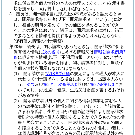
求に係る保有個人情報の本人の代理人であること)
を示す書
類を提示し、又は提出しなければならない。
3
議長は、開示請求書に形式上の不備があると認めるとき
は、開示請求をした者
(以下「開示請求者」という。)
に対
し、相当の期間を定めて、その補正を求めることができ
る。
この場合において、議長は、開示請求者に対し、補正
の参考となる情報を提供するよう努めなければならない。
(保有個人情報の開示義務)
第20条
議長は、開示請求があったときは、開示請求に係る
保有個人情報に
次の各号
に掲げる情報又は
情報公開条例第7
条
に規定する情報
(以下「不開示情報」という。)
のいずれ
かが含まれている場合を除き、開示請求者に対し、当該保
有個人情報を開示しなければならない。
(1)
開示請求者
(
第18条第2項
の規定により代理人が本人に
代わって開示請求をする場合にあっては、当該本人をい
う。
次号
及び
第3号
、
次条第2項
並びに
第27条第1項
にお
いて同じ。)
の生命、健康、生活又は財産を害するおそれ
がある情報
(2)
開示請求者以外の個人に関する情報
(事業を営む個人
の当該事業に関する情報を除く。)
であって、当該情報に
含まれる氏名、生年月日その他の記述等により開示請求
者以外の特定の個人を識別することができるもの
(他の情
報と照合することにより、開示請求者以外の特定の個人
を識別することができることとなるものを含む。)
若しく
は個人識別符号が含まれるもの又は開示請求者以外の特