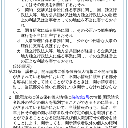
しくはその発見を困難にするおそれ
ウ
契約、交渉又は争訟に係る事務に関し、国、独立行
政法人等、地方公共団体又は地方独立行政法人の財産
上の利益又は当事者としての地位を不当に害するおそ
れ
エ
調査研究に係る事務に関し、その公正かつ能率的な
遂行を不当に阻害するおそれ
オ
人事管理に係る事務に関し、公正かつ円滑な人事の
確保に支障を及ぼすおそれ
カ
独立行政法人等、地方公共団体が経営する企業又は
地方独立行政法人に係る事業に関し、その企業経営上
の正当な利益を害するおそれ
(部分開示)
第21条
議長は、開示請求に係る保有個人情報に不開示情報
が含まれている場合において、不開示情報に該当する部分
を容易に区分して除くことができるときは、開示請求者に
対し、当該部分を除いた部分につき開示しなければならな
い。
2
開示請求に係る保有個人情報に
前条第2号
の情報
(開示請求
者以外の特定の個人を識別することができるものに限る。)
が含まれている場合において、当該情報のうち、氏名、生
年月日その他の開示請求者以外の特定の個人を識別するこ
とができることとなる記述等及び個人識別符号の部分を除
くことにより、開示しても、開示請求者以外の個人の権利