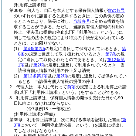
(利用停止請求権)
第38条
何人も、自己を本人とする保有個人情報が
次の各号
のいずれかに該当すると思料するときは、この条例の定め
るところにより、議長に対し、
当該各号
に定める措置を請
求することができる。
ただし、当該保有個人情報の利用の
停止、消去又は提供の停止
(以下「利用停止」という。)
に
関して他の法令の規定により特別の手続が定められている
ときは、この限りでない。
(1)
第4条第2項
の規定に違反して保有されているとき、
第
6条
の規定に違反して取り扱われているとき、
第7条
の規
定に違反して取得されたものであるとき、又は
第12条第
1項
及び
第2項
の規定に違反して利用されているとき 当
該保有個人情報の利用の停止又は消去
(2)
第12条第1項
及び
第2項
の規定に違反して提供されてい
るとき 当該保有個人情報の提供の停止
2
代理人は、本人に代わって
前項
の規定による利用停止の請
求
(以下「利用停止請求」という。)
をすることができる。
3
利用停止請求は、保有個人情報の開示を受けた日から90
日以内にしなければならない。
(令7条例15・一部改正)
(利用停止請求の手続)
第39条
利用停止請求は、次に掲げる事項を記載した書面
(
第
3項
において「利用停止請求書」という。)
を議長に提出し
てしなければならない。