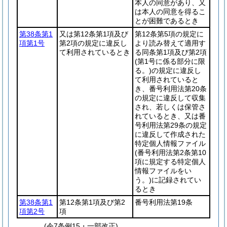
本人の同意があり、又
は本人の同意を得るこ
とが困難であるとき
第38条第1
又は第12条第1項及び
第12条第5項の規定に
項第1号
第2項の規定に違反し
より読み替えて適用す
て利用されているとき
る同条第1項及び第2項
(第1号に係る部分に限
る。)
の規定に違反し
て利用されていると
き、番号利用法第20条
の規定に違反して収集
され、若しくは保管さ
れているとき、又は番
号利用法第29条の規定
に違反して作成された
特定個人情報ファイル
(番号利用法第2条第10
項に規定する特定個人
情報ファイルをい
う。)
に記録されてい
るとき
第38条第1
第12条第1項及び第2
番号利用法第19条
項第2号
項
(令7条例15・一部改正)