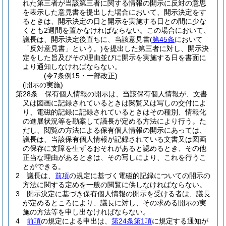
れた第三者が当該第三者に関する情報の開示に反対の意思
を表示した意見書を提出した場合において、開示決定をす
るときは、開示決定の日と開示を実施する日との間に少な
くとも2週間を置かなければならない。
この場合において、
議長は、開示決定後直ちに、当該意見書
(
第45条
において
「反対意見書」という。)
を提出した第三者に対し、開示決
定をした旨及びその理由並びに開示を実施する日を書面に
より通知しなければならない。
(令7条例15・一部改正)
(開示の実施)
第28条
保有個人情報の開示は、当該保有個人情報が、文書
又は図画に記録されているときは閲覧又は写しの交付によ
り、電磁的記録に記録されているときはその種別、情報化
の進展状況等を勘案して議長が定める方法により行う。
た
だし、閲覧の方法による保有個人情報の開示にあっては、
議長は、当該保有個人情報が記録されている文書又は図画
の保存に支障を生ずるおそれがあると認めるとき、その他
正当な理由があるときは、その写しにより、これを行うこ
とができる。
2
議長は、
前項
の規定に基づく電磁的記録についての開示の
方法に関する定めを一般の閲覧に供しなければならない。
3
開示決定に基づき保有個人情報の開示を受ける者は、議長
が定めるところにより、議長に対し、その求める開示の実
施の方法等を申し出なければならない。
4
前項
の規定による申出は、
第24条第1項
に規定する通知が