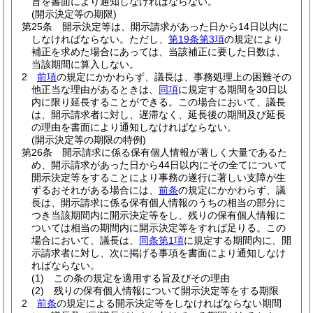
旨を書面により通知しなければならない。
(開示決定等の期限)
第25条
開示決定等は、開示請求があった日から14日以内に
しなければならない。
ただし、
第19条第3項
の規定により
補正を求めた場合にあっては、当該補正に要した日数は、
当該期間に算入しない。
2
前項
の規定にかかわらず、議長は、事務処理上の困難その
他正当な理由があるときは、
同項
に規定する期間を30日以
内に限り延長することができる。
この場合において、議長
は、開示請求者に対し、遅滞なく、延長後の期間及び延長
の理由を書面により通知しなければならない。
(開示決定等の期限の特例)
第26条
開示請求に係る保有個人情報が著しく大量であるた
め、開示請求があった日から44日以内にその全てについて
開示決定等をすることにより事務の遂行に著しい支障が生
ずるおそれがある場合には、
前条
の規定にかかわらず、議
長は、開示請求に係る保有個人情報のうちの相当の部分に
つき当該期間内に開示決定等をし、残りの保有個人情報に
ついては相当の期間内に開示決定等をすれば足りる。
この
場合において、議長は、
同条第1項
に規定する期間内に、開
示請求者に対し、次に掲げる事項を書面により通知しなけ
ればならない。
(1)
この条の規定を適用する旨及びその理由
(2)
残りの保有個人情報について開示決定等をする期限
2
前条
の規定による開示決定等をしなければならない期間