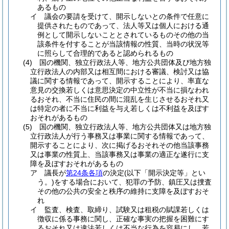
あるもの
イ
議会の要請を受けて、開示しないとの条件で任意に
提供されたものであって、法人等又は個人における通
例として開示しないこととされているものその他の当
該条件を付することが当該情報の性質、当時の状況等
に照らして合理的であると認められるもの
(4)
国の機関、独立行政法人等、地方公共団体及び地方独
立行政法人の内部又は相互間における審議、検討又は協
議に関する情報であって、開示することにより、率直な
意見の交換若しくは意思決定の中立性が不当に損なわれ
るおそれ、不当に住民の間に混乱を生じさせるおそれ又
は特定の者に不当に利益を与え若しくは不利益を及ぼす
おそれがあるもの
(5)
国の機関、独立行政法人等、地方公共団体又は地方独
立行政法人が行う事務又は事業に関する情報であって、
開示することにより、次に掲げるおそれその他当該事務
又は事業の性質上、当該事務又は事業の適正な遂行に支
障を及ぼすおそれがあるもの
ア
議長が
第24条各項
の決定
(以下「開示決定等」とい
う。)
をする場合において、犯罪の予防、鎮圧又は捜査
その他の公共の安全と秩序の維持に支障を及ぼすおそ
れ
イ
監査、検査、取締り、試験又は租税の賦課若しくは
徴収に係る事務に関し、正確な事実の把握を困難にす
るおそれ又は違法若しくは不当な行為を容易にし、若