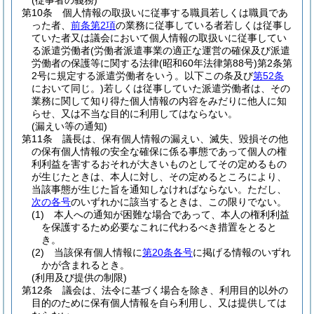
(従事者の義務)
第10条
個人情報の取扱いに従事する職員若しくは職員であ
った者、
前条第2項
の業務に従事している者若しくは従事し
ていた者又は議会において個人情報の取扱いに従事してい
る派遣労働者
(労働者派遣事業の適正な運営の確保及び派遣
労働者の保護等に関する法律
(昭和60年法律第88号)
第2条第
2号に規定する派遣労働者をいう。以下この条及び
第52条
において同じ。)
若しくは従事していた派遣労働者は、その
業務に関して知り得た個人情報の内容をみだりに他人に知
らせ、又は不当な目的に利用してはならない。
(漏えい等の通知)
第11条
議長は、保有個人情報の漏えい、滅失、毀損その他
の保有個人情報の安全な確保に係る事態であって個人の権
利利益を害するおそれが大きいものとしてその定めるもの
が生じたときは、本人に対し、その定めるところにより、
当該事態が生じた旨を通知しなければならない。
ただし、
次の各号
のいずれかに該当するときは、この限りでない。
(1)
本人への通知が困難な場合であって、本人の権利利益
を保護するため必要なこれに代わるべき措置をとると
き。
(2)
当該保有個人情報に
第20条各号
に掲げる情報のいずれ
かが含まれるとき。
(利用及び提供の制限)
第12条
議会は、法令に基づく場合を除き、利用目的以外の
目的のために保有個人情報を自ら利用し、又は提供しては