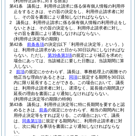
(利用停止請求に対する措置)
第41条
議長は、利用停止請求に係る保有個人情報の利用停
止をするときは、その旨の決定をし、利用停止請求者に対
し、その旨を書面により通知しなければならない。
2
議長は、利用停止請求に係る保有個人情報の利用停止をし
ないときは、その旨の決定をし、利用停止請求者に対し、
その旨を書面により通知しなければならない。
(利用停止決定等の期限)
第42条
前条各項
の決定
(以下「利用停止決定等」という。)
は、利用停止請求があった日から30日以内にしなければな
らない。
ただし、
第39条第3項
の規定により補正を求めた
場合にあっては、当該補正に要した日数は、当該期間に算
入しない。
2
前項
の規定にかかわらず、議長は、事務処理上の困難その
他正当な理由があるときは、
同項
に規定する期間を30日以
内に限り延長することができる。
この場合において、議長
は、利用停止請求者に対し、遅滞なく、延長後の期間及び
延長の理由を書面により通知しなければならない。
(利用停止決定等の期限の特例)
第43条
議長は、利用停止決定等に特に長期間を要すると認
めるときは、
前条
の規定にかかわらず、相当の期間内に利
用停止決定等をすれば足りる。
この場合において、議長
は、
同条第1項
に規定する期間内に、利用停止請求者に対
し、次に掲げる事項を書面により通知しなければならな
い。