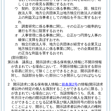
しくはその発見を困難にするおそれ
ウ
契約、交渉又は争訟に係る事務に関し、国、独立行
政法人等、地方公共団体又は地方独立行政法人の財産
上の利益又は当事者としての地位を不当に害するおそ
れ
エ
調査研究に係る事務に関し、その公正かつ能率的な
遂行を不当に阻害するおそれ
オ
人事管理に係る事務に関し、公正かつ円滑な人事の
確保に支障を及ぼすおそれ
カ
独立行政法人等、地方公共団体が経営する企業又は
地方独立行政法人に係る事業に関し、その企業経営上
の正当な利益を害するおそれ
(部分開示)
第21条
議長は、開示請求に係る保有個人情報に不開示情報
が含まれている場合において、不開示情報に該当する部分
を容易に区分して除くことができるときは、開示請求者に
対し、当該部分を除いた部分につき開示しなければならな
い。
2
開示請求に係る保有個人情報に
前条第2号
の情報
(開示請求
者以外の特定の個人を識別することができるものに限る。)
が含まれている場合において、当該情報のうち、氏名、生
年月日その他の開示請求者以外の特定の個人を識別するこ
とができることとなる記述等及び個人識別符号の部分を除
くことにより、開示しても、開示請求者以外の個人の権利