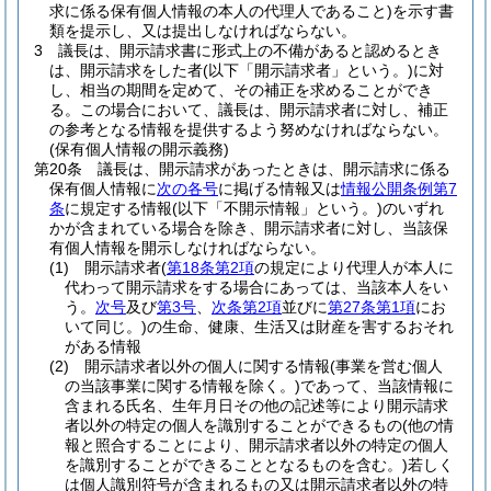
求に係る保有個人情報の本人の代理人であること)
を示す書
類を提示し、又は提出しなければならない。
3
議長は、開示請求書に形式上の不備があると認めるとき
は、開示請求をした者
(以下「開示請求者」という。)
に対
し、相当の期間を定めて、その補正を求めることができ
る。
この場合において、議長は、開示請求者に対し、補正
の参考となる情報を提供するよう努めなければならない。
(保有個人情報の開示義務)
第20条
議長は、開示請求があったときは、開示請求に係る
保有個人情報に
次の各号
に掲げる情報又は
情報公開条例第7
条
に規定する情報
(以下「不開示情報」という。)
のいずれ
かが含まれている場合を除き、開示請求者に対し、当該保
有個人情報を開示しなければならない。
(1)
開示請求者
(
第18条第2項
の規定により代理人が本人に
代わって開示請求をする場合にあっては、当該本人をい
う。
次号
及び
第3号
、
次条第2項
並びに
第27条第1項
にお
いて同じ。)
の生命、健康、生活又は財産を害するおそれ
がある情報
(2)
開示請求者以外の個人に関する情報
(事業を営む個人
の当該事業に関する情報を除く。)
であって、当該情報に
含まれる氏名、生年月日その他の記述等により開示請求
者以外の特定の個人を識別することができるもの
(他の情
報と照合することにより、開示請求者以外の特定の個人
を識別することができることとなるものを含む。)
若しく
は個人識別符号が含まれるもの又は開示請求者以外の特