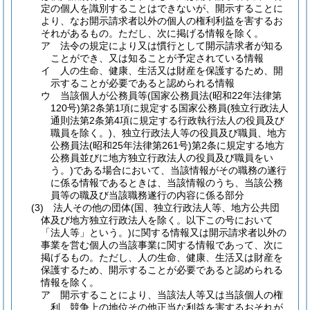
定の個人を識別することはできないが、開示することに
より、なお開示請求者以外の個人の権利利益を害するお
それがあるもの。
ただし、次に掲げる情報を除く。
ア
法令の規定により又は慣行として開示請求者が知る
ことができ、又は知ることが予定されている情報
イ
人の生命、健康、生活又は財産を保護するため、開
示することが必要であると認められる情報
ウ
当該個人が公務員等
(国家公務員法
(昭和22年法律第
120号)
第2条第1項に規定する国家公務員
(独立行政法人
通則法第2条第4項に規定する行政執行法人の役員及び
職員を除く。)
、独立行政法人等の役員及び職員、地方
公務員法
(昭和25年法律第261号)
第2条に規定する地方
公務員並びに地方独立行政法人の役員及び職員をい
う。)
である場合において、当該情報がその職務の遂行
に係る情報であるときは、当該情報のうち、当該公務
員等の職及び当該職務遂行の内容に係る部分
(3)
法人その他の団体
(国、独立行政法人等、地方公共団
体及び地方独立行政法人を除く。以下この号において
「法人等」という。)
に関する情報又は開示請求者以外の
事業を営む個人の当該事業に関する情報であって、次に
掲げるもの。
ただし、人の生命、健康、生活又は財産を
保護するため、開示することが必要であると認められる
情報を除く。
ア
開示することにより、当該法人等又は当該個人の権
利、競争上の地位その他正当な利益を害するおそれが