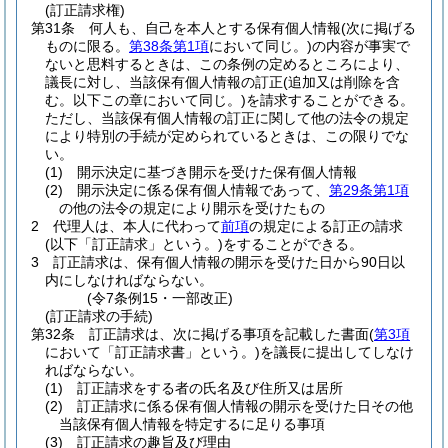
(訂正請求権)
第31条
何人も、自己を本人とする保有個人情報
(次に掲げる
ものに限る。
第38条第1項
において同じ。)
の内容が事実で
ないと思料するときは、この条例の定めるところにより、
議長に対し、当該保有個人情報の訂正
(追加又は削除を含
む。以下この章において同じ。)
を請求することができる。
ただし、当該保有個人情報の訂正に関して他の法令の規定
により特別の手続が定められているときは、この限りでな
い。
(1)
開示決定に基づき開示を受けた保有個人情報
(2)
開示決定に係る保有個人情報であって、
第29条第1項
の他の法令の規定により開示を受けたもの
2
代理人は、本人に代わって
前項
の規定による訂正の請求
(以下「訂正請求」という。)
をすることができる。
3
訂正請求は、保有個人情報の開示を受けた日から90日以
内にしなければならない。
(令7条例15・一部改正)
(訂正請求の手続)
第32条
訂正請求は、次に掲げる事項を記載した書面
(
第3項
において「訂正請求書」という。)
を議長に提出してしなけ
ればならない。
(1)
訂正請求をする者の氏名及び住所又は居所
(2)
訂正請求に係る保有個人情報の開示を受けた日その他
当該保有個人情報を特定するに足りる事項
(3)
訂正請求の趣旨及び理由