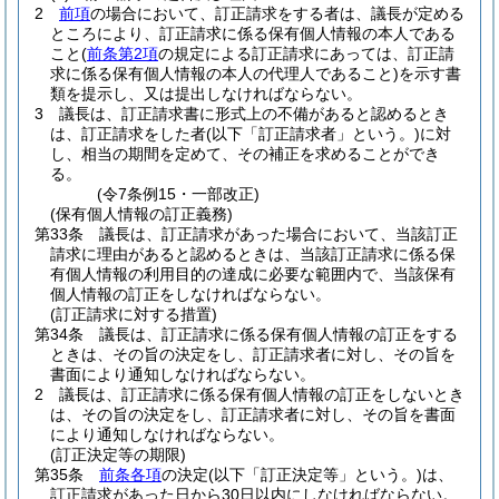
2
前項
の場合において、訂正請求をする者は、議長が定める
ところにより、訂正請求に係る保有個人情報の本人である
こと
(
前条第2項
の規定による訂正請求にあっては、訂正請
求に係る保有個人情報の本人の代理人であること)
を示す書
類を提示し、又は提出しなければならない。
3
議長は、訂正請求書に形式上の不備があると認めるとき
は、訂正請求をした者
(以下「訂正請求者」という。)
に対
し、相当の期間を定めて、その補正を求めることができ
る。
(令7条例15・一部改正)
(保有個人情報の訂正義務)
第33条
議長は、訂正請求があった場合において、当該訂正
請求に理由があると認めるときは、当該訂正請求に係る保
有個人情報の利用目的の達成に必要な範囲内で、当該保有
個人情報の訂正をしなければならない。
(訂正請求に対する措置)
第34条
議長は、訂正請求に係る保有個人情報の訂正をする
ときは、その旨の決定をし、訂正請求者に対し、その旨を
書面により通知しなければならない。
2
議長は、訂正請求に係る保有個人情報の訂正をしないとき
は、その旨の決定をし、訂正請求者に対し、その旨を書面
により通知しなければならない。
(訂正決定等の期限)
第35条
前条各項
の決定
(以下「訂正決定等」という。)
は、
訂正請求があった日から30日以内にしなければならない。