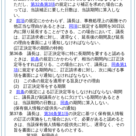
ただし、
第32条第3項
の規定により補正を求めた場合にあ
っては、当該補正に要した日数は、当該期間に算入しな
い。
2
前項
の規定にかかわらず、議長は、事務処理上の困難その
他正当な理由があるときは、
同項
に規定する期間を30日以
内に限り延長することができる。
この場合において、議長
は、訂正請求者に対し、遅滞なく、延長後の期間及び延長
の理由を書面により通知しなければならない。
(訂正決定等の期限の特例)
第36条
議長は、訂正決定等に特に長期間を要すると認める
ときは、
前条
の規定にかかわらず、相当の期間内に訂正決
定等をすれば足りる。
この場合において、議長は、
同条第1
項
に規定する期間内に、訂正請求者に対し、次に掲げる事
項を書面により通知しなければならない。
(1)
この条の規定を適用する旨及びその理由
(2)
訂正決定等をする期限
2
前条
の規定による訂正決定等をしなければならない期間
に、議長及び副議長がともに欠けている期間があるとき
は、当該期間の日数は、
同条
の期間に算入しない。
(保有個人情報の提供先への通知)
第37条
議長は、
第34条第1項
の決定に基づく保有個人情報
の訂正の実施をした場合において、必要があると認めると
きは、当該保有個人情報の提供先に対し、遅滞なく、その
旨を書面により通知するものとする。
第3節
利用停止