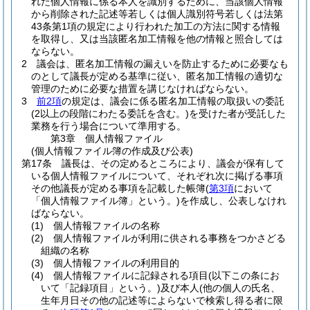
れた個人情報に係る本人を識別するために、当該個人情報
から削除された記述等若しくは個人識別符号若しくは法第
43条第1項の規定により行われた加工の方法に関する情報
を取得し、又は当該匿名加工情報を他の情報と照合しては
ならない。
2
議会は、匿名加工情報の漏えいを防止するために必要なも
のとして議長が定める基準に従い、匿名加工情報の適切な
管理のために必要な措置を講じなければならない。
3
前2項
の規定は、議会に係る匿名加工情報の取扱いの委託
(2以上の段階にわたる委託を含む。)
を受けた者が受託した
業務を行う場合について準用する。
第3章
個人情報ファイル
(個人情報ファイル簿の作成及び公表)
第17条
議長は、その定めるところにより、議会が保有して
いる個人情報ファイルについて、それぞれ次に掲げる事項
その他議長が定める事項を記載した帳簿
(
第3項
において
「個人情報ファイル簿」という。)
を作成し、公表しなけれ
ばならない。
(1)
個人情報ファイルの名称
(2)
個人情報ファイルが利用に供される事務をつかさどる
組織の名称
(3)
個人情報ファイルの利用目的
(4)
個人情報ファイルに記録される項目
(以下この条にお
いて「記録項目」という。)
及び本人
(他の個人の氏名、
生年月日その他の記述等によらないで検索し得る者に限