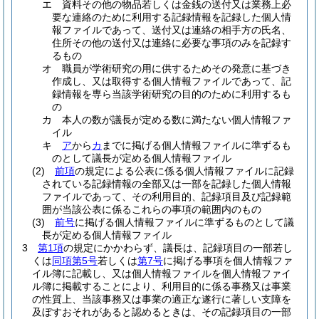
エ
資料その他の物品若しくは金銭の送付又は業務上必
要な連絡のために利用する記録情報を記録した個人情
報ファイルであって、送付又は連絡の相手方の氏名、
住所その他の送付又は連絡に必要な事項のみを記録す
るもの
オ
職員が学術研究の用に供するためその発意に基づき
作成し、又は取得する個人情報ファイルであって、記
録情報を専ら当該学術研究の目的のために利用するも
の
カ
本人の数が議長が定める数に満たない個人情報ファ
イル
キ
ア
から
カ
までに掲げる個人情報ファイルに準ずるも
のとして議長が定める個人情報ファイル
(2)
前項
の規定による公表に係る個人情報ファイルに記録
されている記録情報の全部又は一部を記録した個人情報
ファイルであって、その利用目的、記録項目及び記録範
囲が当該公表に係るこれらの事項の範囲内のもの
(3)
前号
に掲げる個人情報ファイルに準ずるものとして議
長が定める個人情報ファイル
3
第1項
の規定にかかわらず、議長は、記録項目の一部若し
くは
同項第5号
若しくは
第7号
に掲げる事項を個人情報ファ
イル簿に記載し、又は個人情報ファイルを個人情報ファイ
ル簿に掲載することにより、利用目的に係る事務又は事業
の性質上、当該事務又は事業の適正な遂行に著しい支障を
及ぼすおそれがあると認めるときは、その記録項目の一部