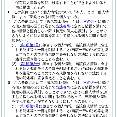
保有個人情報を容易に検索することができるように体系
的に構成したもの
6
この条例において個人情報について「本人」とは、個人情
報によって識別される特定の個人をいう。
7
この条例において「仮名加工情報」とは、
次の各号
に掲げ
る個人情報の区分に応じて
当該各号
に定める措置を講じて
他の情報と照合しない限り特定の個人を識別することがで
きないように個人情報を加工して得られる個人に関する情
報をいう。
(1)
第1項第1号
に該当する個人情報 当該個人情報に含ま
れる記述等の一部を削除すること
(当該一部の記述等を復
元することのできる規則性を有しない方法により他の記
述等に置き換えることを含む。)
。
(2)
第1項第2号
に該当する個人情報 当該個人情報に含ま
れる個人識別符号の全部を削除すること
(当該個人識別符
号を復元することのできる規則性を有しない方法により
他の記述等に置き換えることを含む。)
。
8
この条例において「匿名加工情報」とは、
次の各号
に掲げ
る個人情報の区分に応じて
当該各号
に定める措置を講じて
特定の個人を識別することができないように個人情報を加
工して得られる個人に関する情報であって、当該個人情報
を復元することができないようにしたものをいう。
(1)
第1項第1号
に該当する個人情報 当該個人情報に含ま
れる記述等の一部を削除すること
(当該一部の記述等を復
元することのできる規則性を有しない方法により他の記