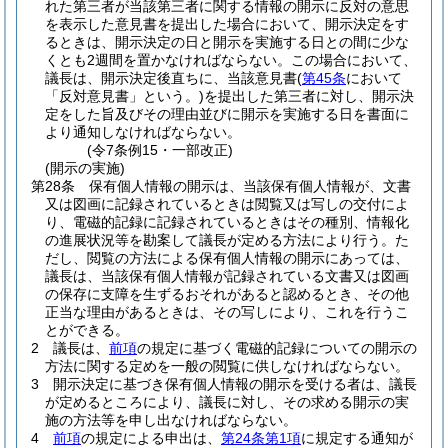
れた第三者が当該第三者に関する情報の開示に反対の意思
を表示した意見書を提出した場合において、開示決定をす
るときは、開示決定の日と開示を実施する日との間に少な
くとも2週間を置かなければならない。
この場合において、
議長は、開示決定後直ちに、当該意見書
(
第45条
において
「反対意見書」という。)
を提出した第三者に対し、開示決
定をした旨及びその理由並びに開示を実施する日を書面に
より通知しなければならない。
(令7条例15・一部改正)
(開示の実施)
第28条
保有個人情報の開示は、当該保有個人情報が、文書
又は図画に記録されているときは閲覧又は写しの交付によ
り、電磁的記録に記録されているときはその種別、情報化
の進展状況等を勘案して議長が定める方法により行う。
た
だし、閲覧の方法による保有個人情報の開示にあっては、
議長は、当該保有個人情報が記録されている文書又は図画
の保存に支障を生ずるおそれがあると認めるとき、その他
正当な理由があるときは、その写しにより、これを行うこ
とができる。
2
議長は、
前項
の規定に基づく電磁的記録についての開示の
方法に関する定めを一般の閲覧に供しなければならない。
3
開示決定に基づき保有個人情報の開示を受ける者は、議長
が定めるところにより、議長に対し、その求める開示の実
施の方法等を申し出なければならない。
4
前項
の規定による申出は、
第24条第1項
に規定する通知が