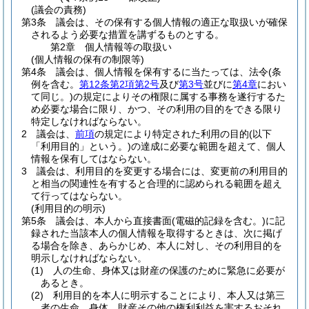
(議会の責務)
第3条
議会は、その保有する個人情報の適正な取扱いが確保
されるよう必要な措置を講ずるものとする。
第2章
個人情報等の取扱い
(個人情報の保有の制限等)
第4条
議会は、個人情報を保有するに当たっては、法令
(条
例を含む。
第12条第2項第2号
及び
第3号
並びに
第4章
におい
て同じ。)
の規定によりその権限に属する事務を遂行するた
め必要な場合に限り、かつ、その利用の目的をできる限り
特定しなければならない。
2
議会は、
前項
の規定により特定された利用の目的
(以下
「利用目的」という。)
の達成に必要な範囲を超えて、個人
情報を保有してはならない。
3
議会は、利用目的を変更する場合には、変更前の利用目的
と相当の関連性を有すると合理的に認められる範囲を超え
て行ってはならない。
(利用目的の明示)
第5条
議会は、本人から直接書面
(電磁的記録を含む。)
に記
録された当該本人の個人情報を取得するときは、次に掲げ
る場合を除き、あらかじめ、本人に対し、その利用目的を
明示しなければならない。
(1)
人の生命、身体又は財産の保護のために緊急に必要が
あるとき。
(2)
利用目的を本人に明示することにより、本人又は第三
者の生命、身体、財産その他の権利利益を害するおそれ