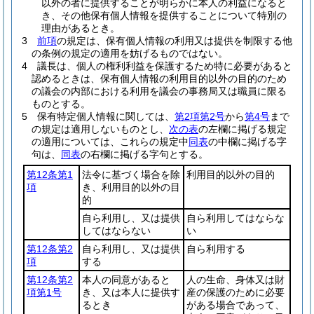
以外の者に提供することが明らかに本人の利益になると
き、その他保有個人情報を提供することについて特別の
理由があるとき。
3
前項
の規定は、保有個人情報の利用又は提供を制限する他
の条例の規定の適用を妨げるものではない。
4
議長は、個人の権利利益を保護するため特に必要があると
認めるときは、保有個人情報の利用目的以外の目的のため
の議会の内部における利用を議会の事務局又は職員に限る
ものとする。
5
保有特定個人情報に関しては、
第2項第2号
から
第4号
まで
の規定は適用しないものとし、
次の表
の左欄に掲げる規定
の適用については、これらの規定中
同表
の中欄に掲げる字
句は、
同表
の右欄に掲げる字句とする。
第12条第1
法令に基づく場合を除
利用目的以外の目的
項
き、利用目的以外の目
的
自ら利用し、又は提供
自ら利用してはならな
してはならない
い
第12条第2
自ら利用し、又は提供
自ら利用する
項
する
第12条第2
本人の同意があると
人の生命、身体又は財
項第1号
き、又は本人に提供す
産の保護のために必要
るとき
がある場合であって、