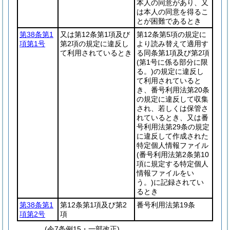
本人の同意があり、又
は本人の同意を得るこ
とが困難であるとき
第38条第1
又は第12条第1項及び
第12条第5項の規定に
項第1号
第2項の規定に違反し
より読み替えて適用す
て利用されているとき
る同条第1項及び第2項
(第1号に係る部分に限
る。)
の規定に違反し
て利用されていると
き、番号利用法第20条
の規定に違反して収集
され、若しくは保管さ
れているとき、又は番
号利用法第29条の規定
に違反して作成された
特定個人情報ファイル
(番号利用法第2条第10
項に規定する特定個人
情報ファイルをい
う。)
に記録されてい
るとき
第38条第1
第12条第1項及び第2
番号利用法第19条
項第2号
項
(令7条例15・一部改正)