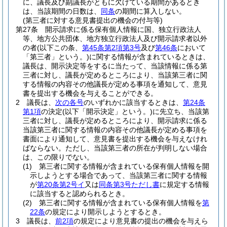
に、議長及び副議長がともに欠けている期間があるとき
は、当該期間の日数は、
同条
の期間に算入しない。
(第三者に対する意見書提出の機会の付与等)
第27条
開示請求に係る保有個人情報に国、独立行政法人
等、地方公共団体、地方独立行政法人及び開示請求者以外
の者
(以下この条、
第45条第2項第3号
及び
第46条
において
「第三者」という。)
に関する情報が含まれているときは、
議長は、開示決定等をするに当たって、当該情報に係る第
三者に対し、議長が定めるところにより、当該第三者に関
する情報の内容その他議長が定める事項を通知して、意見
書を提出する機会を与えることができる。
2
議長は、
次の各号
のいずれかに該当するときは、
第24条
第1項
の決定
(以下「開示決定」という。)
に先立ち、当該第
三者に対し、議長が定めるところにより、開示請求に係る
当該第三者に関する情報の内容その他議長が定める事項を
書面により通知して、意見書を提出する機会を与えなけれ
ばならない。
ただし、当該第三者の所在が判明しない場合
は、この限りでない。
(1)
第三者に関する情報が含まれている保有個人情報を開
示しようとする場合であって、当該第三者に関する情報
が
第20条第2号イ
又は
同条第3号ただし書
に規定する情報
に該当すると認められるとき。
(2)
第三者に関する情報が含まれている保有個人情報を
第
22条
の規定により開示しようとするとき。
3
議長は、
前2項
の規定により意見書の提出の機会を与えら