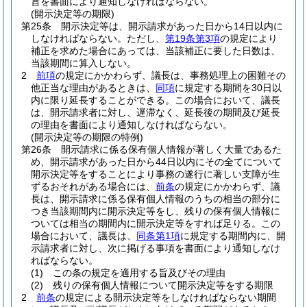
旨を書面により通知しなければならない。
(開示決定等の期限)
第25条
開示決定等は、開示請求があった日から14日以内に
しなければならない。
ただし、
第19条第3項
の規定により
補正を求めた場合にあっては、当該補正に要した日数は、
当該期間に算入しない。
2
前項
の規定にかかわらず、議長は、事務処理上の困難その
他正当な理由があるときは、
同項
に規定する期間を30日以
内に限り延長することができる。
この場合において、議長
は、開示請求者に対し、遅滞なく、延長後の期間及び延長
の理由を書面により通知しなければならない。
(開示決定等の期限の特例)
第26条
開示請求に係る保有個人情報が著しく大量であるた
め、開示請求があった日から44日以内にその全てについて
開示決定等をすることにより事務の遂行に著しい支障が生
ずるおそれがある場合には、
前条
の規定にかかわらず、議
長は、開示請求に係る保有個人情報のうちの相当の部分に
つき当該期間内に開示決定等をし、残りの保有個人情報に
ついては相当の期間内に開示決定等をすれば足りる。
この
場合において、議長は、
同条第1項
に規定する期間内に、開
示請求者に対し、次に掲げる事項を書面により通知しなけ
ればならない。
(1)
この条の規定を適用する旨及びその理由
(2)
残りの保有個人情報について開示決定等をする期限
2
前条
の規定による開示決定等をしなければならない期間