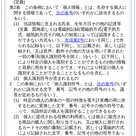
(定義)
第2条
この条例において「個人情報」とは、生存する個人に
関する情報であって、
次の各号
のいずれかに該当するもの
をいう。
(1)
当該情報に含まれる氏名、生年月日その他の記述等
(文書、図画若しくは電磁的記録
(電磁的方式
(電子的方
式、磁気的方式その他人の知覚によっては認識すること
ができない方式をいう。
次項第2号
において同じ。)
で作
られる記録をいう。以下同じ。)
に記載され、若しくは記
録され、又は音声、動作その他の方法を用いて表された
一切の事項
(個人識別符号を除く。)
をいう。以下同じ。)
により特定の個人を識別することができるもの
(他の情報
と容易に照合することができ、それにより特定の個人を
識別することができることとなるものを含む。)
(2)
個人識別符号が含まれるもの
2
この条例において「個人識別符号」とは、
次の各号
のいず
れかに該当する文字、番号、記号その他の符号のうち、議
長が定めるものをいう。
(1)
特定の個人の身体の一部の特徴を電子計算機の用に供
するために変換した文字、番号、記号その他の符号であ
って、当該特定の個人を識別することができるもの
(2)
個人に提供される役務の利用若しくは個人に販売され
る商品の購入に関し割り当てられ、又は個人に発行され
るカードその他の書類に記載され、若しくは電磁的方式
により記録された文字、番号、記号その他の符号であっ