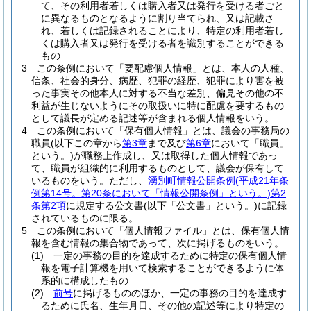
て、その利用者若しくは購入者又は発行を受ける者ごと
に異なるものとなるように割り当てられ、又は記載さ
れ、若しくは記録されることにより、特定の利用者若し
くは購入者又は発行を受ける者を識別することができる
もの
3
この条例において「要配慮個人情報」とは、本人の人種、
信条、社会的身分、病歴、犯罪の経歴、犯罪により害を被
った事実その他本人に対する不当な差別、偏見その他の不
利益が生じないようにその取扱いに特に配慮を要するもの
として議長が定める記述等が含まれる個人情報をいう。
4
この条例において「保有個人情報」とは、議会の事務局の
職員
(以下この章から
第3章
まで及び
第6章
において「職員」
という。)
が職務上作成し、又は取得した個人情報であっ
て、職員が組織的に利用するものとして、議会が保有して
いるものをいう。
ただし、
湧別町情報公開条例
(平成21年条
例第14号。第20条において「情報公開条例」という。)
第2
条第2項
に規定する公文書
(以下「公文書」という。)
に記録
されているものに限る。
5
この条例において「個人情報ファイル」とは、保有個人情
報を含む情報の集合物であって、次に掲げるものをいう。
(1)
一定の事務の目的を達成するために特定の保有個人情
報を電子計算機を用いて検索することができるように体
系的に構成したもの
(2)
前号
に掲げるもののほか、一定の事務の目的を達成す
るために氏名、生年月日、その他の記述等により特定の