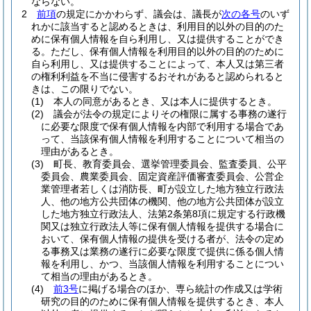
ならない。
2
前項
の規定にかかわらず、議会は、議長が
次の各号
のいず
れかに該当すると認めるときは、利用目的以外の目的のた
めに保有個人情報を自ら利用し、又は提供することができ
る。
ただし、保有個人情報を利用目的以外の目的のために
自ら利用し、又は提供することによって、本人又は第三者
の権利利益を不当に侵害するおそれがあると認められると
きは、この限りでない。
(1)
本人の同意があるとき、又は本人に提供するとき。
(2)
議会が法令の規定によりその権限に属する事務の遂行
に必要な限度で保有個人情報を内部で利用する場合であ
って、当該保有個人情報を利用することについて相当の
理由があるとき。
(3)
町長、教育委員会、選挙管理委員会、監査委員、公平
委員会、農業委員会、固定資産評価審査委員会、公営企
業管理者若しくは消防長、町が設立した地方独立行政法
人、他の地方公共団体の機関、他の地方公共団体が設立
した地方独立行政法人、法第2条第8項に規定する行政機
関又は独立行政法人等に保有個人情報を提供する場合に
おいて、保有個人情報の提供を受ける者が、法令の定め
る事務又は業務の遂行に必要な限度で提供に係る個人情
報を利用し、かつ、当該個人情報を利用することについ
て相当の理由があるとき。
(4)
前3号
に掲げる場合のほか、専ら統計の作成又は学術
研究の目的のために保有個人情報を提供するとき、本人