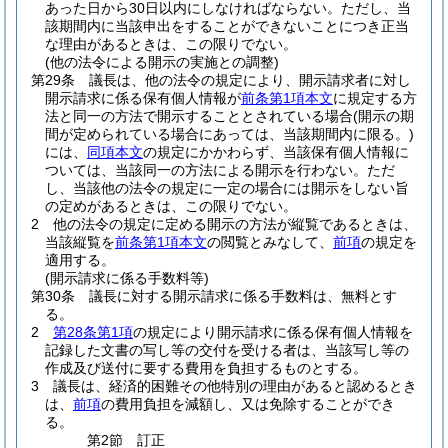
あった日から30日以内にしなければならない。
ただし、当
該期間内に当該申出をすることができないことにつき正当
な理由があるときは、この限りでない。
(他の法令による開示の実施との調整)
第29条
議長は、他の法令の規定により、開示請求者に対し
開示請求に係る保有個人情報が
前条第1項本文
に規定する方
法と同一の方法で開示することとされている場合
(開示の期
間が定められている場合にあっては、当該期間内に限る。)
には、
同項本文
の規定にかかわらず、当該保有個人情報に
ついては、当該同一の方法による開示を行わない。
ただ
し、当該他の法令の規定に一定の場合には開示をしない旨
の定めがあるときは、この限りでない。
2
他の法令の規定に定める開示の方法が縦覧であるときは、
当該縦覧を
前条第1項本文
の閲覧とみなして、
前項
の規定を
適用する。
(開示請求に係る手数料等)
第30条
議長に対する開示請求に係る手数料は、無料とす
る。
2
第28条第1項
の規定により開示請求に係る保有個人情報を
記録した文書の写し等の交付を受ける者は、当該写し等の
作成及び送付に要する費用を負担するものとする。
3
議長は、経済的困難その他特別の理由があると認めるとき
は、
前項
の費用負担を減額し、又は免除することができ
る。
第2節
訂正