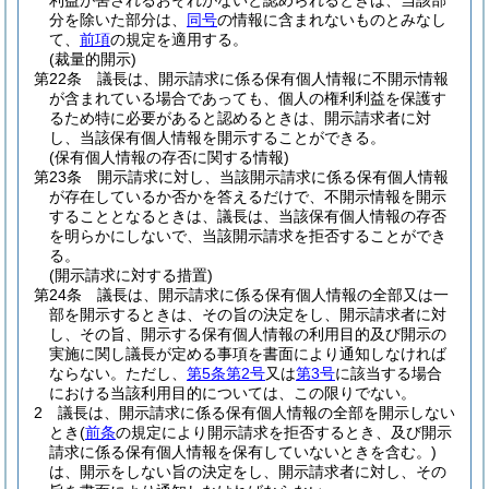
利益が害されるおそれがないと認められるときは、当該部
分を除いた部分は、
同号
の情報に含まれないものとみなし
て、
前項
の規定を適用する。
(裁量的開示)
第22条
議長は、開示請求に係る保有個人情報に不開示情報
が含まれている場合であっても、個人の権利利益を保護す
るため特に必要があると認めるときは、開示請求者に対
し、当該保有個人情報を開示することができる。
(保有個人情報の存否に関する情報)
第23条
開示請求に対し、当該開示請求に係る保有個人情報
が存在しているか否かを答えるだけで、不開示情報を開示
することとなるときは、議長は、当該保有個人情報の存否
を明らかにしないで、当該開示請求を拒否することができ
る。
(開示請求に対する措置)
第24条
議長は、開示請求に係る保有個人情報の全部又は一
部を開示するときは、その旨の決定をし、開示請求者に対
し、その旨、開示する保有個人情報の利用目的及び開示の
実施に関し議長が定める事項を書面により通知しなければ
ならない。
ただし、
第5条第2号
又は
第3号
に該当する場合
における当該利用目的については、この限りでない。
2
議長は、開示請求に係る保有個人情報の全部を開示しない
とき
(
前条
の規定により開示請求を拒否するとき、及び開示
請求に係る保有個人情報を保有していないときを含む。)
は、開示をしない旨の決定をし、開示請求者に対し、その