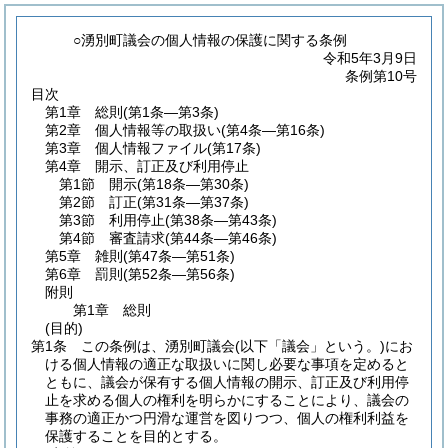
○湧別町議会の個人情報の保護に関する条例
令和5年3月9日
条例第10号
目次
第1章
総則
(第1条―第3条)
第2章
個人情報等の取扱い
(第4条―第16条)
第3章
個人情報ファイル
(第17条)
第4章
開示、訂正及び利用停止
第1節
開示
(第18条―第30条)
第2節
訂正
(第31条―第37条)
第3節
利用停止
(第38条―第43条)
第4節
審査請求
(第44条―第46条)
第5章
雑則
(第47条―第51条)
第6章
罰則
(第52条―第56条)
附則
第1章
総則
(目的)
第1条
この条例は、湧別町議会
(以下「議会」という。)
にお
ける個人情報の適正な取扱いに関し必要な事項を定めると
ともに、議会が保有する個人情報の開示、訂正及び利用停
止を求める個人の権利を明らかにすることにより、議会の
事務の適正かつ円滑な運営を図りつつ、個人の権利利益を
保護することを目的とする。