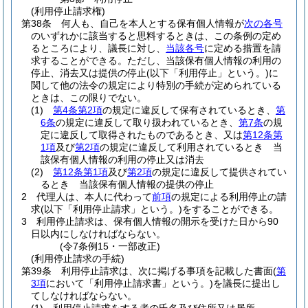
(利用停止請求権)
第38条
何人も、自己を本人とする保有個人情報が
次の各号
のいずれかに該当すると思料するときは、この条例の定め
るところにより、議長に対し、
当該各号
に定める措置を請
求することができる。
ただし、当該保有個人情報の利用の
停止、消去又は提供の停止
(以下「利用停止」という。)
に
関して他の法令の規定により特別の手続が定められている
ときは、この限りでない。
(1)
第4条第2項
の規定に違反して保有されているとき、
第
6条
の規定に違反して取り扱われているとき、
第7条
の規
定に違反して取得されたものであるとき、又は
第12条第
1項
及び
第2項
の規定に違反して利用されているとき 当
該保有個人情報の利用の停止又は消去
(2)
第12条第1項
及び
第2項
の規定に違反して提供されてい
るとき 当該保有個人情報の提供の停止
2
代理人は、本人に代わって
前項
の規定による利用停止の請
求
(以下「利用停止請求」という。)
をすることができる。
3
利用停止請求は、保有個人情報の開示を受けた日から90
日以内にしなければならない。
(令7条例15・一部改正)
(利用停止請求の手続)
第39条
利用停止請求は、次に掲げる事項を記載した書面
(
第
3項
において「利用停止請求書」という。)
を議長に提出し
てしなければならない。