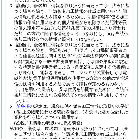
じなければならない。
3
議会は、仮名加工情報を取り扱うに当たっては、法令に基
づく場合を除き、当該仮名加工情報の作成に用いられた個
人情報に係る本人を識別するために、削除情報等
(仮名加工
情報の作成に用いられた個人情報から削除された記述等及
び個人識別符号並びに法第41条第1項の規定により行われ
た加工の方法に関する情報をいう。)
を取得し、又は当該仮
名加工情報を他の情報と照合してはならない。
4
議会は、仮名加工情報を取り扱うに当たっては、法令に基
づく場合を除き、電話をかけ、郵便若しくは民間事業者に
よる信書の送達に関する法律
(平成14年法律第99号)
第2条第
6項に規定する一般信書便事業者若しくは同条第9項に規定
する特定信書便事業者による同条第2項に規定する信書便に
より送付し、電報を送達し、ファクシミリ装置若しくは電
磁的方法
(電子情報処理組織を使用する方法その他の情報通
信の技術を利用する方法であって議長が定めるものをい
う。)
を用いて送信し、又は住居を訪問するために、当該仮
名加工情報に含まれる連絡先その他の情報を利用してはな
らない。
5
前各項
の規定は、議会に係る仮名加工情報の取扱いの委託
(2以上の段階にわたる委託を含む。)
を受けた者が受託した
業務を行う場合について準用する。
(匿名加工情報の取扱いに係る義務)
第16条
議会は、匿名加工情報を取り扱うに当たっては、法
令に基づく場合を除き、当該匿名加工情報の作成に用いら