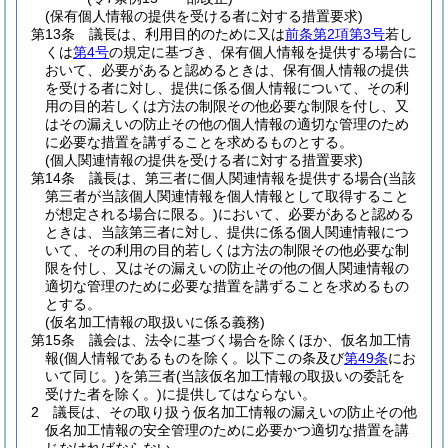
(保有個人情報の提供を受ける者に対する措置要求)
第13条
議長は、利用目的のために又は
前条第2項第3号
若し
くは
第4号
の規定に基づき、保有個人情報を提供する場合に
おいて、必要があると認めるときは、保有個人情報の提供
を受ける者に対し、提供に係る個人情報について、その利
用の目的若しくは方法の制限その他必要な制限を付し、又
はその漏えいの防止その他の個人情報の適切な管理のため
に必要な措置を講ずることを求めるものとする。
(個人関連情報の提供を受ける者に対する措置要求)
第14条
議長は、第三者に個人関連情報を提供する場合
(当該
第三者が当該個人関連情報を個人情報として取得すること
が想定される場合に限る。)
において、必要があると認める
ときは、当該第三者に対し、提供に係る個人関連情報につ
いて、その利用の目的若しくは方法の制限その他必要な制
限を付し、又はその漏えいの防止その他の個人関連情報の
適切な管理のために必要な措置を講ずることを求めるもの
とする。
(仮名加工情報の取扱いに係る義務)
第15条
議会は、法令に基づく場合を除くほか、仮名加工情
報
(個人情報であるものを除く。以下この条及び
第49条
にお
いて同じ。)
を第三者
(当該仮名加工情報の取扱いの委託を
受けた者を除く。)
に提供してはならない。
2
議長は、その取り扱う仮名加工情報の漏えいの防止その他
仮名加工情報の安全管理のために必要かつ適切な措置を講