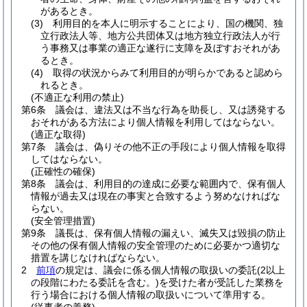
があるとき。
(3)
利用目的を本人に明示することにより、国の機関、独
立行政法人等、地方公共団体又は地方独立行政法人が行
う事務又は事業の適正な遂行に支障を及ぼすおそれがあ
るとき。
(4)
取得の状況からみて利用目的が明らかであると認めら
れるとき。
(不適正な利用の禁止)
第6条
議会は、違法又は不当な行為を助長し、又は誘発する
おそれがある方法により個人情報を利用してはならない。
(適正な取得)
第7条
議会は、偽りその他不正の手段により個人情報を取得
してはならない。
(正確性の確保)
第8条
議会は、利用目的の達成に必要な範囲内で、保有個人
情報が過去又は現在の事実と合致するよう努めなければな
らない。
(安全管理措置)
第9条
議長は、保有個人情報の漏えい、滅失又は毀損の防止
その他の保有個人情報の安全管理のために必要かつ適切な
措置を講じなければならない。
2
前項
の規定は、議会に係る個人情報の取扱いの委託
(2以上
の段階にわたる委託を含む。)
を受けた者が受託した業務を
行う場合における個人情報の取扱いについて準用する。