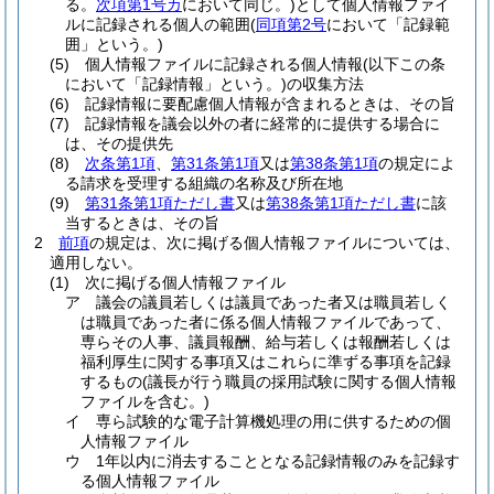
る。
次項第1号カ
において同じ。)
として個人情報ファイ
ルに記録される個人の範囲
(
同項第2号
において「記録範
囲」という。)
(5)
個人情報ファイルに記録される個人情報
(以下この条
において「記録情報」という。)
の収集方法
(6)
記録情報に要配慮個人情報が含まれるときは、その旨
(7)
記録情報を議会以外の者に経常的に提供する場合に
は、その提供先
(8)
次条第1項
、
第31条第1項
又は
第38条第1項
の規定によ
る請求を受理する組織の名称及び所在地
(9)
第31条第1項ただし書
又は
第38条第1項ただし書
に該
当するときは、その旨
2
前項
の規定は、次に掲げる個人情報ファイルについては、
適用しない。
(1)
次に掲げる個人情報ファイル
ア
議会の議員若しくは議員であった者又は職員若しく
は職員であった者に係る個人情報ファイルであって、
専らその人事、議員報酬、給与若しくは報酬若しくは
福利厚生に関する事項又はこれらに準ずる事項を記録
するもの
(議長が行う職員の採用試験に関する個人情報
ファイルを含む。)
イ
専ら試験的な電子計算機処理の用に供するための個
人情報ファイル
ウ
1年以内に消去することとなる記録情報のみを記録す
る個人情報ファイル