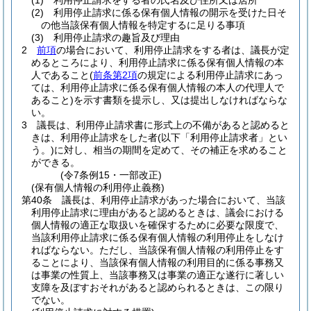
(1)
利用停止請求をする者の氏名及び住所又は居所
(2)
利用停止請求に係る保有個人情報の開示を受けた日そ
の他当該保有個人情報を特定するに足りる事項
(3)
利用停止請求の趣旨及び理由
2
前項
の場合において、利用停止請求をする者は、議長が定
めるところにより、利用停止請求に係る保有個人情報の本
人であること
(
前条第2項
の規定による利用停止請求にあっ
ては、利用停止請求に係る保有個人情報の本人の代理人で
あること)
を示す書類を提示し、又は提出しなければならな
い。
3
議長は、利用停止請求書に形式上の不備があると認めると
きは、利用停止請求をした者
(以下「利用停止請求者」とい
う。)
に対し、相当の期間を定めて、その補正を求めること
ができる。
(令7条例15・一部改正)
(保有個人情報の利用停止義務)
第40条
議長は、利用停止請求があった場合において、当該
利用停止請求に理由があると認めるときは、議会における
個人情報の適正な取扱いを確保するために必要な限度で、
当該利用停止請求に係る保有個人情報の利用停止をしなけ
ればならない。
ただし、当該保有個人情報の利用停止をす
ることにより、当該保有個人情報の利用目的に係る事務又
は事業の性質上、当該事務又は事業の適正な遂行に著しい
支障を及ぼすおそれがあると認められるときは、この限り
でない。