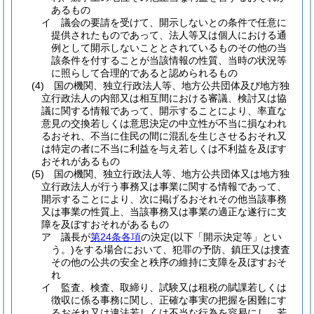
あるもの
イ
議会の要請を受けて、開示しないとの条件で任意に
提供されたものであって、法人等又は個人における通
例として開示しないこととされているものその他の当
該条件を付することが当該情報の性質、当時の状況等
に照らして合理的であると認められるもの
(4)
国の機関、独立行政法人等、地方公共団体及び地方独
立行政法人の内部又は相互間における審議、検討又は協
議に関する情報であって、開示することにより、率直な
意見の交換若しくは意思決定の中立性が不当に損なわれ
るおそれ、不当に住民の間に混乱を生じさせるおそれ又
は特定の者に不当に利益を与え若しくは不利益を及ぼす
おそれがあるもの
(5)
国の機関、独立行政法人等、地方公共団体又は地方独
立行政法人が行う事務又は事業に関する情報であって、
開示することにより、次に掲げるおそれその他当該事務
又は事業の性質上、当該事務又は事業の適正な遂行に支
障を及ぼすおそれがあるもの
ア
議長が
第24条各項
の決定
(以下「開示決定等」とい
う。)
をする場合において、犯罪の予防、鎮圧又は捜査
その他の公共の安全と秩序の維持に支障を及ぼすおそ
れ
イ
監査、検査、取締り、試験又は租税の賦課若しくは
徴収に係る事務に関し、正確な事実の把握を困難にす
るおそれ又は違法若しくは不当な行為を容易にし、若