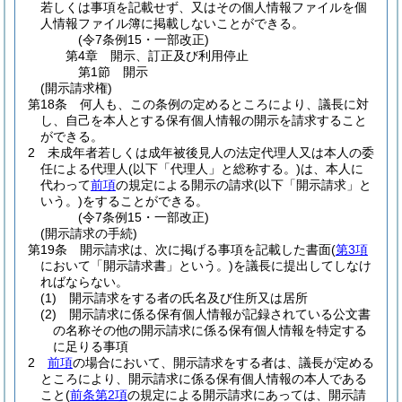
若しくは事項を記載せず、又はその個人情報ファイルを個
人情報ファイル簿に掲載しないことができる。
(令7条例15・一部改正)
第4章
開示、訂正及び利用停止
第1節
開示
(開示請求権)
第18条
何人も、この条例の定めるところにより、議長に対
し、自己を本人とする保有個人情報の開示を請求すること
ができる。
2
未成年者若しくは成年被後見人の法定代理人又は本人の委
任による代理人
(以下「代理人」と総称する。)
は、本人に
代わって
前項
の規定による開示の請求
(以下「開示請求」と
いう。)
をすることができる。
(令7条例15・一部改正)
(開示請求の手続)
第19条
開示請求は、次に掲げる事項を記載した書面
(
第3項
において「開示請求書」という。)
を議長に提出してしなけ
ればならない。
(1)
開示請求をする者の氏名及び住所又は居所
(2)
開示請求に係る保有個人情報が記録されている公文書
の名称その他の開示請求に係る保有個人情報を特定する
に足りる事項
2
前項
の場合において、開示請求をする者は、議長が定める
ところにより、開示請求に係る保有個人情報の本人である
こと
(
前条第2項
の規定による開示請求にあっては、開示請