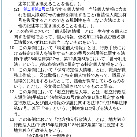
述等に置き換えることを含む。)
。
(2)
第1項第2号
に該当する個人情報 当該個人情報に含ま
れる個人識別符号の全部を削除すること
(当該個人識別符
号を復元することのできる規則性を有しない方法により
他の記述等に置き換えることを含む。)
。
9
この条例において「個人関連情報」とは、生存する個人に
関する情報であって、個人情報、仮名加工情報及び匿名加
工情報のいずれにも該当しないものをいう。
10
この条例において「特定個人情報」とは、行政手続にお
ける特定の個人を識別するための番号の利用等に関する法
律
(平成25年法律第27号。第12条第5項において「番号利用
法」という。)
第2条第9項に規定する特定個人情報をいう。
11
この条例において「保有特定個人情報」とは、職員が職
務上作成し、又は取得した特定個人情報であって、職員が
組織的に利用するものとして、議会が保有しているものを
いう。
ただし、公文書に記録されているものに限る。
12
この条例において「独立行政法人等」とは、独立行政法
人通則法
(平成11年法律第103号)
第2条第1項に規定する独
立行政法人及び個人情報の保護に関する法律
(平成15年法律
第57号。以下「法」という。)
別表第1に掲げる法人をい
う。
13
この条例において「地方独立行政法人」とは、地方独立
行政法人法
(平成15年法律第118号)
第2条第1項に規定する
地方独立行政法人をいう。
(令7条例15・一部改正)