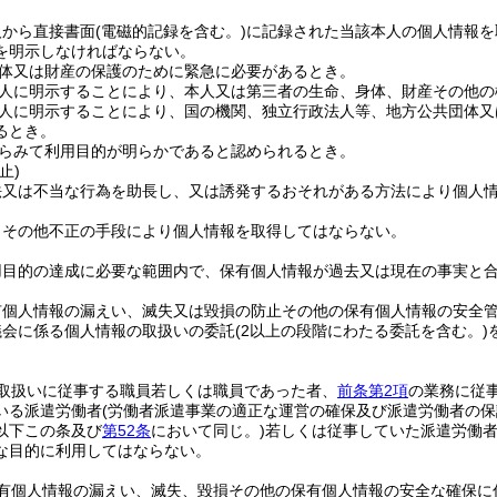
人から直接書面
(電磁的記録を含む。)
に記録された当該本人の個人情報を
を明示しなければならない。
体又は財産の保護のために緊急に必要があるとき。
人に明示することにより、本人又は第三者の生命、身体、財産その他の
人に明示することにより、国の機関、独立行政法人等、地方公共団体又
るとき。
らみて利用目的が明らかであると認められるとき。
止)
法又は不当な行為を助長し、又は誘発するおそれがある方法により個人
りその他不正の手段により個人情報を取得してはならない。
用目的の達成に必要な範囲内で、保有個人情報が過去又は現在の事実と
有個人情報の漏えい、滅失又は毀損の防止その他の保有個人情報の安全
議会に係る個人情報の取扱いの委託
(2以上の段階にわたる委託を含む。)
取扱いに従事する職員若しくは職員であった者、
前条第2項
の業務に従
いる派遣労働者
(労働者派遣事業の適正な運営の確保及び派遣労働者の
以下この条及び
第52条
において同じ。)
若しくは従事していた派遣労働
な目的に利用してはならない。
有個人情報の漏えい、滅失、毀損その他の保有個人情報の安全な確保に