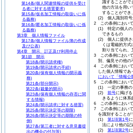
識することがで
第14条
(個人関連情報の提供を受け
他の方法を用い
る者に対する措置要求)
することができ
第15条
(仮名加工情報の取扱いに係
(2)
個人識別符号
る義務)
2
この条例におい
第16条
(匿名加工情報の取扱いに係
(1)
特定の個人の
る義務)
できるもの
第3章
個人情報ファイル
(2)
個人に提供さ
第17条
(個人情報ファイル簿の作成
くは電磁的方式
及び公表)
割り当てられ、
第4章
開示、訂正及び利用停止
3
この条例におい
第1節
開示
別、偏見その他の
第18条
(開示請求権)
4
この条例におい
第19条
(開示請求の手続)
した個人情報であ
第20条
(保有個人情報の開示義
において「情報公
務)
5
この条例におい
第21条
(部分開示)
(1)
一定の事務の
第22条
(裁量的開示)
(2)
前号
に掲げる
第23条
(保有個人情報の存否に関
きるように体系
する情報)
6
この条例におい
第24条
(開示請求に対する措置)
7
この条例におい
第25条
(開示決定等の期限)
を識別することが
第26条
(開示決定等の期限の特
(1)
第1項第1号
に
例)
法により他の記
第27条
(第三者に対する意見書提
(2)
第1項第2号
に
出の機会の付与等)