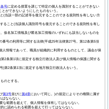
該各号
に定める措置を講じて特定の個人を識別することができない
ことができないようにしたものをいう。
と
(当該一部の記述等を復元することのできる規則性を有しない方
すること
(当該個人識別符号を復元することのできる規則性を有し
報、仮名加工情報及び匿名加工情報のいずれにも該当しないものを
の番号の利用等に関する法律
(平成25年法律第27号。第12条第5項
個人情報であって、職員が組織的に利用するものとして、議会が保
)
第2条第1項に規定する独立行政法人及び個人情報の保護に関する
号)
第2条第1項に規定する地方独立行政法人をいう。
るものとする。
び
第3号
並びに
第4章
において同じ。)
の規定によりその権限に属す
ればならない。
要な範囲を超えて、個人情報を保有してはならない。
理的に認められる範囲を超えて行ってはならない。