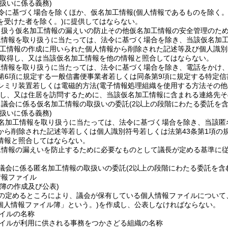
扱いに係る義務)
令に基づく場合を除くほか、仮名加工情報
(個人情報であるものを除く
を受けた者を除く。)
に提供してはならない。
り扱う仮名加工情報の漏えいの防止その他仮名加工情報の安全管理のた
工情報を取り扱うに当たっては、法令に基づく場合を除き、当該仮名加
加工情報の作成に用いられた個人情報から削除された記述等及び個人識別
取得し、又は当該仮名加工情報を他の情報と照合してはならない。
工情報を取り扱うに当たっては、法令に基づく場合を除き、電話をかけ
第6項に規定する一般信書便事業者若しくは同条第9項に規定する特定
シミリ装置若しくは電磁的方法
(電子情報処理組織を使用する方法その
し、又は住居を訪問するために、当該仮名加工情報に含まれる連絡先そ
、議会に係る仮名加工情報の取扱いの委託
(2以上の段階にわたる委託を含
扱いに係る義務)
名加工情報を取り扱うに当たっては、法令に基づく場合を除き、当該匿
から削除された記述等若しくは個人識別符号若しくは法第43条第1項の
情報と照合してはならない。
工情報の漏えいを防止するために必要なものとして議長が定める基準に
議会に係る匿名加工情報の取扱いの委託
(2以上の段階にわたる委託を含
情報ファイル
簿の作成及び公表)
の定めるところにより、議会が保有している個人情報ファイルについて
個人情報ファイル簿」という。)
を作成し、公表しなければならない。
イルの名称
イルが利用に供される事務をつかさどる組織の名称