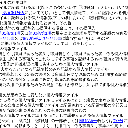
イルの利用目的
イルに記録される項目
(以下この条において「記録項目」という。)
及び
。
次項第1号カ
において同じ。)
として個人情報ファイルに記録される個
イルに記録される個人情報
(以下この条において「記録情報」という。)
配慮個人情報が含まれるときは、その旨
会以外の者に経常的に提供する場合には、その提供先
第31条第1項
又は
第38条第1項
の規定による請求を受理する組織の名称及
項ただし書
又は
第38条第1項ただし書
に該当するときは、その旨
次に掲げる個人情報ファイルについては、適用しない。
人情報ファイル
若しくは議員であった者又は職員若しくは職員であった者に係る個人情
厚生に関する事項又はこれらに準ずる事項を記録するもの
(議長が行う
な電子計算機処理の用に供するための個人情報ファイル
消去することとなる記録情報のみを記録する個人情報ファイル
の物品若しくは金銭の送付又は業務上必要な連絡のために利用する記録
その他の送付又は連絡に必要な事項のみを記録するもの
研究の用に供するためその発意に基づき作成し、又は取得する個人情報
議長が定める数に満たない個人情報ファイル
でに掲げる個人情報ファイルに準ずるものとして議長が定める個人情報
よる公表に係る個人情報ファイルに記録されている記録情報の全部又は
囲が当該公表に係るこれらの事項の範囲内のもの
個人情報ファイルに準ずるものとして議長が定める個人情報ファイル
かわらず、議長は、記録項目の一部若しくは
同項第5号
若しくは
第7号
に
イル簿に掲載することにより、利用目的に係る事務又は事業の性質上、