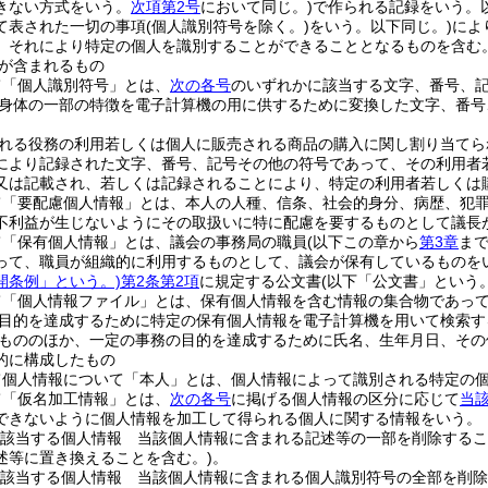
きない方式をいう。
次項第2号
において同じ。)
で作られる記録をいう。
て表された一切の事項
(個人識別符号を除く。)
をいう。以下同じ。)
によ
、それにより特定の個人を識別することができることとなるものを含む。
が含まれるもの
て「個人識別符号」とは、
次の各号
のいずれかに該当する文字、番号、
身体の一部の特徴を電子計算機の用に供するために変換した文字、番号
れる役務の利用若しくは個人に販売される商品の購入に関し割り当てら
により記録された文字、番号、記号その他の符号であって、その利用者
又は記載され、若しくは記録されることにより、特定の利用者若しくは
て「要配慮個人情報」とは、本人の人種、信条、社会的身分、病歴、犯
不利益が生じないようにその取扱いに特に配慮を要するものとして議長
て「保有個人情報」とは、議会の事務局の職員
(以下この章から
第3章
ま
って、職員が組織的に利用するものとして、議会が保有しているものを
開条例」という。)
第2条第2項
に規定する公文書
(以下「公文書」という。
て「個人情報ファイル」とは、保有個人情報を含む情報の集合物であっ
目的を達成するために特定の保有個人情報を電子計算機を用いて検索す
もののほか、一定の事務の目的を達成するために氏名、生年月日、その
的に構成したもの
て個人情報について「本人」とは、個人情報によって識別される特定の
て「仮名加工情報」とは、
次の各号
に掲げる個人情報の区分に応じて
当
できないように個人情報を加工して得られる個人に関する情報をいう。
該当する個人情報 当該個人情報に含まれる記述等の一部を削除するこ
述等に置き換えることを含む。)
。
該当する個人情報 当該個人情報に含まれる個人識別符号の全部を削除