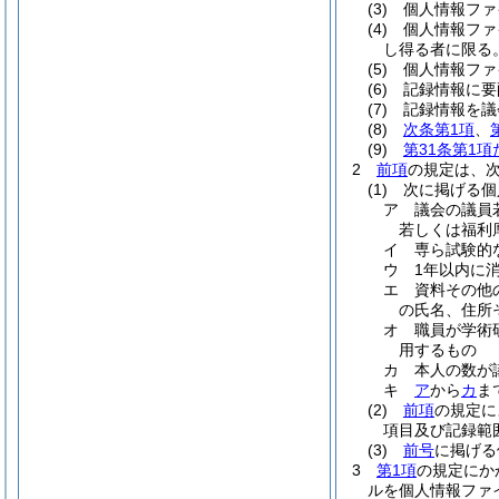
(3)
個人情報ファ
(4)
個人情報ファ
し得る者に限る
(5)
個人情報ファ
(6)
記録情報に要
(7)
記録情報を議
(8)
次条第1項
、
(9)
第31条第1
2
前項
の規定は、
(1)
次に掲げる個
ア
議会の議員
若しくは福利
イ
専ら試験的
ウ
1年以内に
エ
資料その他
の氏名、住所
オ
職員が学術
用するもの
カ
本人の数が
キ
ア
から
カ
ま
(2)
前項
の規定に
項目及び記録範
(3)
前号
に掲げる
3
第1項
の規定にか
ルを個人情報ファ