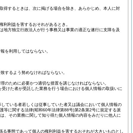
取得するときは、次に掲げる場合を除き、あらかじめ、本人に対
権利利益を害するおそれがあるとき。
は地方独立行政法人が行う事務又は事業の適正な遂行に支障を及
情報を利用してはならない。
合致するよう努めなければならない。
管理のために必要かつ適切な措置を講じなければならない。
を受けた者が受託した業務を行う場合における個人情報の取扱いに
事している者若しくは従事していた者又は議会において個人情報の
保護等に関する法律
(昭和60年法律第88号)
第2条第2号に規定する派
者は、その業務に関して知り得た個人情報の内容をみだりに他人に
係る事態であって個人の権利利益を害するおそれが大きいものとし