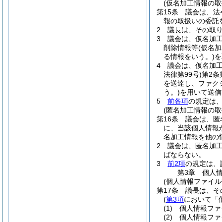
(仮名加工情報の取
第15条
議会は、法
報の取扱いの委託
2
議長は、その取
3
議会は、仮名加
削除情報等
(仮名
る情報をいう。)
を
4
議会は、仮名加
法律第99号)
第2条
を送達し、ファク
う。)
を用いて送信
5
前各項
の規定は
(匿名加工情報の取
第16条
議会は、匿
に、当該個人情報
名加工情報を他の
2
議会は、匿名加
ばならない。
3
前2項
の規定は、
第3章
個人
(個人情報ファイル
第17条
議長は、そ
(
第3項
において「
(1)
個人情報ファ
(2)
個人情報ファ