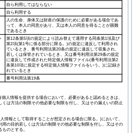
自ら利用してはならない
自ら利用する
人の生命、身体又は財産の保護のために必要がある場合であ
って、本人の同意があり、又は本人の同意を得ることが困難
であるとき
い
第12条第5項の規定により読み替えて適用する同条第1項及び
第2項
(第1号に係る部分に限る。)
の規定に違反して利用され
ているとき、番号利用法第20条の規定に違反して収集され、
若しくは保管されているとき、又は番号利用法第29条の規定
に違反して作成された特定個人情報ファイル
(番号利用法第2
条第10項に規定する特定個人情報ファイルをいう。)
に記録さ
れているとき
番号利用法第19条
有個人情報を提供する場合において、必要があると認めるときは、
しくは方法の制限その他必要な制限を付し、又はその漏えいの防止
個人情報として取得することが想定される場合に限る。)
において、
利用の目的若しくは方法の制限その他必要な制限を付し、又はその
るものとする。