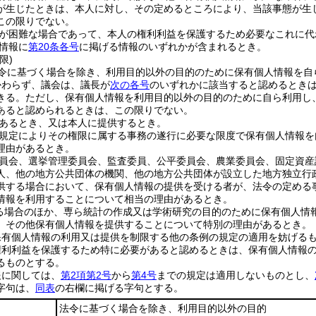
が生じたときは、本人に対し、その定めるところにより、当該事態が生
この限りでない。
が困難な場合であって、本人の権利利益を保護するため必要なこれに代
情報に
第20条各号
に掲げる情報のいずれかが含まれるとき。
限)
令に基づく場合を除き、利用目的以外の目的のために保有個人情報を自
かわらず、議会は、議長が
次の各号
のいずれかに該当すると認めるとき
きる。
ただし、保有個人情報を利用目的以外の目的のために自ら利用し
あると認められるときは、この限りでない。
あるとき、又は本人に提供するとき。
規定によりその権限に属する事務の遂行に必要な限度で保有個人情報を
理由があるとき。
員会、選挙管理委員会、監査委員、公平委員会、農業委員会、固定資産
人、他の地方公共団体の機関、他の地方公共団体が設立した地方独立行
供する場合において、保有個人情報の提供を受ける者が、法令の定める
情報を利用することについて相当の理由があるとき。
る場合のほか、専ら統計の作成又は学術研究の目的のために保有個人情
、その他保有個人情報を提供することについて特別の理由があるとき。
保有個人情報の利用又は提供を制限する他の条例の規定の適用を妨げる
権利利益を保護するため特に必要があると認めるときは、保有個人情報
るものとする。
報に関しては、
第2項第2号
から
第4号
までの規定は適用しないものとし、
字句は、
同表
の右欄に掲げる字句とする。
法令に基づく場合を除き、利用目的以外の目的