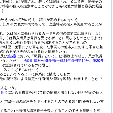
以下同じ。)
に記載され、若しくは記録され、又は音声、動作その
り特定の個人を識別することができるもの
(他の情報と容易に照合
)
記号その他の符号のうち、議長が定めるものをいう。
、記号その他の符号であって、当該特定の個人を識別することが
れ、又は個人に発行されるカードその他の書類に記載され、若し
若しくは購入者又は発行を受ける者ごとに異なるものとなるように
購入者又は発行を受ける者を識別することができるもの
罪の経歴、犯罪により害を被った事実その他本人に対する不当な差
が定める記述等が含まれる個人情報をいう。
で及び
第6章
において「職員」という。)
が職務上作成し、又は取得
いう。
ただし、
湧別町情報公開条例
(平成21年条例第14号。第20条
)
に記録されているものに限る。
て、次に掲げるものをいう。
ることができるように体系的に構成したもの
他の記述等により特定の保有個人情報を容易に検索することがで
個人をいう。
該各号
に定める措置を講じて他の情報と照合しない限り特定の個人
と
(当該一部の記述等を復元することのできる規則性を有しない方
すること
(当該個人識別符号を復元することのできる規則性を有し