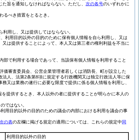
じた旨を通知しなければならない。
ただし、
次の各号
のいずれかに
わるべき措置をとるとき。
ら利用し、又は提供してはならない。
は、利用目的以外の目的のために保有個人情報を自ら利用し、又は
、又は提供することによって、本人又は第三者の権利利益を不当に
内部で利用する場合であって、当該保有個人情報を利用すること
評価審査委員会、公営企業管理者若しくは消防長、町が設立した
政法人、法第2条第8項に規定する行政機関又は独立行政法人等に保
事務又は業務の遂行に必要な限度で提供に係る個人情報を利用し、
報を提供するとき、本人以外の者に提供することが明らかに本人の
ものではない。
の利用目的以外の目的のための議会の内部における利用を議会の事
次の表
の左欄に掲げる規定の適用については、これらの規定中
同
利用目的以外の目的