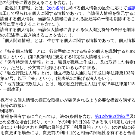
他の記述等に置き換えることを含む。)
。
て「匿名加工情報」とは、
次の各号
に掲げる個人情報の区分に応じて
当
加工して得られる個人に関する情報であって、当該個人情報を復元する
該当する個人情報 当該個人情報に含まれる記述等の一部を削除するこ
述等に置き換えることを含む。)
。
該当する個人情報 当該個人情報に含まれる個人識別符号の全部を削除
他の記述等に置き換えることを含む。)
。
て「個人関連情報」とは、生存する個人に関する情報であって、個人情
て「特定個人情報」とは、行政手続における特定の個人を識別するため
用法」という。)
第2条第9項に規定する特定個人情報をいう。
て「保有特定個人情報」とは、職員が職務上作成し、又は取得した特定
いう。
ただし、公文書に記録されているものに限る。
て「独立行政法人等」とは、独立行政法人通則法
(平成11年法律第103号
律第57号。以下「法」という。)
別表第1に掲げる法人をいう。
て「地方独立行政法人」とは、地方独立行政法人法
(平成15年法律第118
5・一部改正)
の保有する個人情報の適正な取扱いが確保されるよう必要な措置を講ず
情報等の取扱い
制限等)
人情報を保有するに当たっては、法令
(条例を含む。
第12条第2項第2号
及
ため必要な場合に限り、かつ、その利用の目的をできる限り特定しなけ
規定により特定された利用の目的
(以下「利用目的」という。)
の達成に必
的を変更する場合には、変更前の利用目的と相当の関連性を有すると合