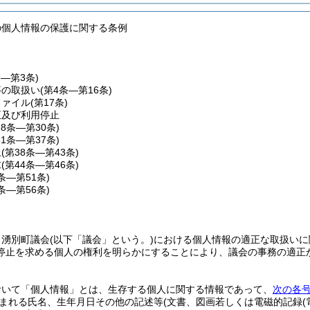
の個人情報の保護に関する条例
条―第3条)
等の取扱い
(第4条―第16条)
ファイル
(第17条)
正及び利用停止
18条―第30条)
31条―第37条)
止
(第38条―第43条)
求
(第44条―第46条)
7条―第51条)
2条―第56条)
、湧別町議会
(以下「議会」という。)
における個人情報の適正な取扱いに
停止を求める個人の権利を明らかにすることにより、議会の事務の適正
おいて「個人情報」とは、生存する個人に関する情報であって、
次の各
まれる氏名、生年月日その他の記述等
(文書、図画若しくは電磁的記録