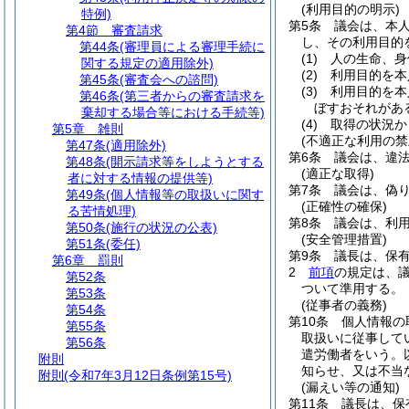
(利用目的の明示)
特例)
第5条
議会は、本
第4節
審査請求
し、その利用目的
第44条
(審理員による審理手続に
(1)
人の生命、身
関する規定の適用除外)
(2)
利用目的を本
第45条
(審査会への諮問)
(3)
利用目的を本
第46条
(第三者からの審査請求を
ぼすおそれがあ
棄却する場合等における手続等)
(4)
取得の状況か
第5章
雑則
(不適正な利用の禁
第47条
(適用除外)
第6条
議会は、違
第48条
(開示請求等をしようとする
(適正な取得)
者に対する情報の提供等)
第7条
議会は、偽
第49条
(個人情報等の取扱いに関す
(正確性の確保)
る苦情処理)
第8条
議会は、利
第50条
(施行の状況の公表)
(安全管理措置)
第51条
(委任)
第9条
議長は、保
第6章
罰則
2
前項
の規定は、
第52条
ついて準用する。
第53条
(従事者の義務)
第54条
第10条
個人情報の
第55条
取扱いに従事して
第56条
遣労働者をいう。
附則
知らせ、又は不当
附則
(令和7年3月12日条例第15号)
(漏えい等の通知)
第11条
議長は、保