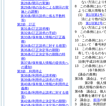
ない方法により
第28条
(開示の実施)
8
この条例におい
第29条
(他の法令による開示の実
ように個人情報を
施との調整)
(1)
第1項第1号
に
第30条
(開示請求に係る手数料
法により他の記
等)
(2)
第1項第2号
に
第2節
訂正
ない方法により
第31条
(訂正請求権)
9
この条例におい
第32条
(訂正請求の手続)
いう。
第33条
(保有個人情報の訂正義
10
この条例におい
務)
において「番号利
第34条
(訂正請求に対する措置)
11
この条例におい
第35条
(訂正決定等の期限)
有しているものを
第36条
(訂正決定等の期限の特
12
この条例におい
例)
法律
(平成15年法
第37条
(保有個人情報の提供先へ
13
この条例におい
の通知)
(令7条例1
第3節
利用停止
(議会の責務)
第38条
(利用停止請求権)
第3条
議会は、そ
第39条
(利用停止請求の手続)
第2章
個人
第40条
(保有個人情報の利用停止
(個人情報の保有の
義務)
第4条
議会は、個
第41条
(利用停止請求に対する措
る事務を遂行する
置)
2
議会は、
前項
の
第42条
(利用停止決定等の期限)
3
議会は、利用目
第43条
(利用停止決定等の期限の