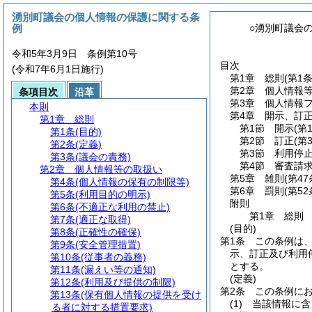
湧別町議会の個人情報の保護に関する条
例
○湧別町議会
令和5年3月9日 条例第10号
目次
(令和7年6月1日施行)
第1章
総則
(第1
第2章
個人情報
条項目次
沿革
第3章
個人情報
本則
第4章
開示、訂
第1章
総則
第1節
開示
(第
第1条
(目的)
第2節
訂正
(第
第2条
(定義)
第3節
利用停
第3条
(議会の責務)
第4節
審査請
第2章
個人情報等の取扱い
第5章
雑則
(第4
第4条
(個人情報の保有の制限等)
第6章
罰則
(第5
第5条
(利用目的の明示)
附則
第6条
(不適正な利用の禁止)
第1章
総則
第7条
(適正な取得)
(目的)
第8条
(正確性の確保)
第1条
この条例は
第9条
(安全管理措置)
示、訂正及び利用
第10条
(従事者の義務)
とする。
第11条
(漏えい等の通知)
(定義)
第12条
(利用及び提供の制限)
第2条
この条例に
第13条
(保有個人情報の提供を受け
(1)
当該情報に含
る者に対する措置要求)