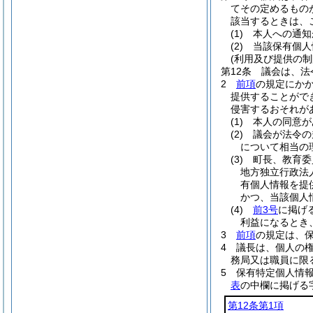
てその定めるもの
該当するときは、
(1)
本人への通知
(2)
当該保有個人
(利用及び提供の制
第12条
議会は、法
2
前項
の規定にか
提供することがで
侵害するおそれが
(1)
本人の同意が
(2)
議会が法令の
について相当の
(3)
町長、教育委
地方独立行政法
有個人情報を提
かつ、当該個人
(4)
前3号
に掲げ
利益になるとき
3
前項
の規定は、
4
議長は、個人の
務局又は職員に限
5
保有特定個人情
表
の中欄に掲げる
第12条第1項