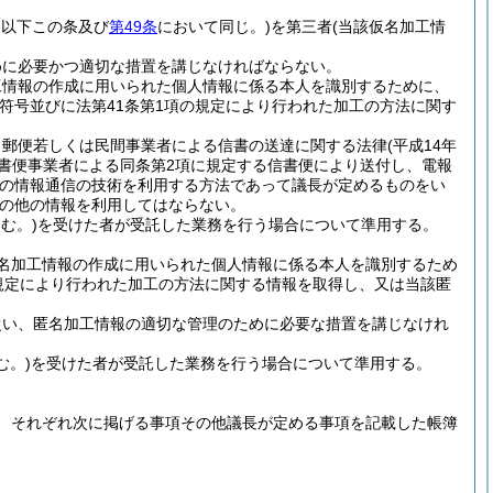
。以下この条及び
第49条
において同じ。)
を第三者
(当該仮名加工情
めに必要かつ適切な措置を講じなければならない。
工情報の作成に用いられた個人情報に係る本人を識別するために、
符号並びに法第41条第1項の規定により行われた加工の方法に関す
、郵便若しくは民間事業者による信書の送達に関する法律
(平成14年
信書便事業者による同条第2項に規定する信書便により送付し、電報
他の情報通信の技術を利用する方法であって議長が定めるものをい
の他の情報を利用してはならない。
む。)
を受けた者が受託した業務を行う場合について準用する。
名加工情報の作成に用いられた個人情報に係る本人を識別するため
規定により行われた加工の方法に関する情報を取得し、又は当該匿
従い、匿名加工情報の適切な管理のために必要な措置を講じなけれ
む。)
を受けた者が受託した業務を行う場合について準用する。
、それぞれ次に掲げる事項その他議長が定める事項を記載した帳簿