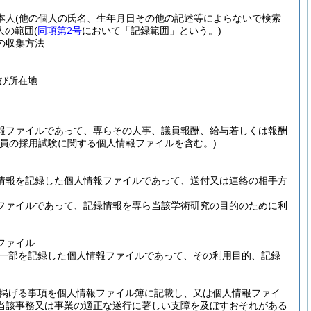
本人
(他の個人の氏名、生年月日その他の記述等によらないで検索
人の範囲
(
同項第2号
において「記録範囲」という。)
の収集方法
び所在地
報ファイルであって、専らその人事、議員報酬、給与若しくは報酬
職員の採用試験に関する個人情報ファイルを含む。)
情報を記録した個人情報ファイルであって、送付又は連絡の相手方
ファイルであって、記録情報を専ら当該学術研究の目的のために利
ファイル
一部を記録した個人情報ファイルであって、その利用目的、記録
掲げる事項を個人情報ファイル簿に記載し、又は個人情報ファイ
当該事務又は事業の適正な遂行に著しい支障を及ぼすおそれがある