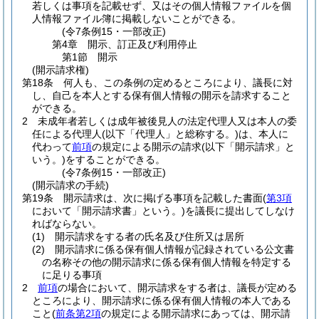
若しくは事項を記載せず、又はその個人情報ファイルを個
人情報ファイル簿に掲載しないことができる。
(令7条例15・一部改正)
第4章
開示、訂正及び利用停止
第1節
開示
(開示請求権)
第18条
何人も、この条例の定めるところにより、議長に対
し、自己を本人とする保有個人情報の開示を請求すること
ができる。
2
未成年者若しくは成年被後見人の法定代理人又は本人の委
任による代理人
(以下「代理人」と総称する。)
は、本人に
代わって
前項
の規定による開示の請求
(以下「開示請求」と
いう。)
をすることができる。
(令7条例15・一部改正)
(開示請求の手続)
第19条
開示請求は、次に掲げる事項を記載した書面
(
第3項
において「開示請求書」という。)
を議長に提出してしなけ
ればならない。
(1)
開示請求をする者の氏名及び住所又は居所
(2)
開示請求に係る保有個人情報が記録されている公文書
の名称その他の開示請求に係る保有個人情報を特定する
に足りる事項
2
前項
の場合において、開示請求をする者は、議長が定める
ところにより、開示請求に係る保有個人情報の本人である
こと
(
前条第2項
の規定による開示請求にあっては、開示請