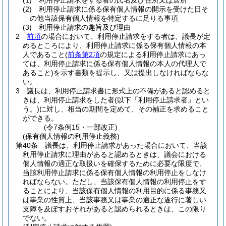
(1)
利用停止請求をする者の氏名及び住所又は居所
(2)
利用停止請求に係る保有個人情報の開示を受けた日そ
の他当該保有個人情報を特定するに足りる事項
(3)
利用停止請求の趣旨及び理由
2
前項
の場合において、利用停止請求をする者は、議長が定
めるところにより、利用停止請求に係る保有個人情報の本
人であること
(
前条第2項
の規定による利用停止請求にあっ
ては、利用停止請求に係る保有個人情報の本人の代理人で
あること)
を示す書類を提示し、又は提出しなければならな
い。
3
議長は、利用停止請求書に形式上の不備があると認めると
きは、利用停止請求をした者
(以下「利用停止請求者」とい
う。)
に対し、相当の期間を定めて、その補正を求めること
ができる。
(令7条例15・一部改正)
(保有個人情報の利用停止義務)
第40条
議長は、利用停止請求があった場合において、当該
利用停止請求に理由があると認めるときは、議会における
個人情報の適正な取扱いを確保するために必要な限度で、
当該利用停止請求に係る保有個人情報の利用停止をしなけ
ればならない。
ただし、当該保有個人情報の利用停止をす
ることにより、当該保有個人情報の利用目的に係る事務又
は事業の性質上、当該事務又は事業の適正な遂行に著しい
支障を及ぼすおそれがあると認められるときは、この限り
でない。