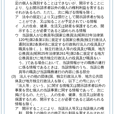
定の個人を識別することはできないが、開示することに
より、なお開示請求者以外の個人の権利利益を害するお
それがあるもの。
ただし、次に掲げる情報を除く。
ア
法令の規定により又は慣行として開示請求者が知る
ことができ、又は知ることが予定されている情報
イ
人の生命、健康、生活又は財産を保護するため、開
示することが必要であると認められる情報
ウ
当該個人が公務員等
(国家公務員法
(昭和22年法律第
120号)
第2条第1項に規定する国家公務員
(独立行政法人
通則法第2条第4項に規定する行政執行法人の役員及び
職員を除く。)
、独立行政法人等の役員及び職員、地方
公務員法
(昭和25年法律第261号)
第2条に規定する地方
公務員並びに地方独立行政法人の役員及び職員をい
う。)
である場合において、当該情報がその職務の遂行
に係る情報であるときは、当該情報のうち、当該公務
員等の職及び当該職務遂行の内容に係る部分
(3)
法人その他の団体
(国、独立行政法人等、地方公共団
体及び地方独立行政法人を除く。以下この号において
「法人等」という。)
に関する情報又は開示請求者以外の
事業を営む個人の当該事業に関する情報であって、次に
掲げるもの。
ただし、人の生命、健康、生活又は財産を
保護するため、開示することが必要であると認められる
情報を除く。
ア
開示することにより、当該法人等又は当該個人の権
利、競争上の地位その他正当な利益を害するおそれが