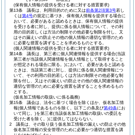
(保有個人情報の提供を受ける者に対する措置要求)
第13条
議長は、利用目的のために又は
前条第2項第3号
若し
くは
第4号
の規定に基づき、保有個人情報を提供する場合に
おいて、必要があると認めるときは、保有個人情報の提供
を受ける者に対し、提供に係る個人情報について、その利
用の目的若しくは方法の制限その他必要な制限を付し、又
はその漏えいの防止その他の個人情報の適切な管理のため
に必要な措置を講ずることを求めるものとする。
(個人関連情報の提供を受ける者に対する措置要求)
第14条
議長は、第三者に個人関連情報を提供する場合
(当該
第三者が当該個人関連情報を個人情報として取得すること
が想定される場合に限る。)
において、必要があると認める
ときは、当該第三者に対し、提供に係る個人関連情報につ
いて、その利用の目的若しくは方法の制限その他必要な制
限を付し、又はその漏えいの防止その他の個人関連情報の
適切な管理のために必要な措置を講ずることを求めるもの
とする。
(仮名加工情報の取扱いに係る義務)
第15条
議会は、法令に基づく場合を除くほか、仮名加工情
報
(個人情報であるものを除く。以下この条及び
第49条
にお
いて同じ。)
を第三者
(当該仮名加工情報の取扱いの委託を
受けた者を除く。)
に提供してはならない。
2
議長は、その取り扱う仮名加工情報の漏えいの防止その他
仮名加工情報の安全管理のために必要かつ適切な措置を講