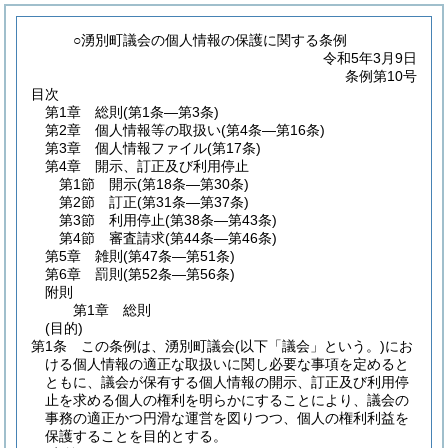
○湧別町議会の個人情報の保護に関する条例
令和5年3月9日
条例第10号
目次
第1章
総則
(第1条―第3条)
第2章
個人情報等の取扱い
(第4条―第16条)
第3章
個人情報ファイル
(第17条)
第4章
開示、訂正及び利用停止
第1節
開示
(第18条―第30条)
第2節
訂正
(第31条―第37条)
第3節
利用停止
(第38条―第43条)
第4節
審査請求
(第44条―第46条)
第5章
雑則
(第47条―第51条)
第6章
罰則
(第52条―第56条)
附則
第1章
総則
(目的)
第1条
この条例は、湧別町議会
(以下「議会」という。)
にお
ける個人情報の適正な取扱いに関し必要な事項を定めると
ともに、議会が保有する個人情報の開示、訂正及び利用停
止を求める個人の権利を明らかにすることにより、議会の
事務の適正かつ円滑な運営を図りつつ、個人の権利利益を
保護することを目的とする。