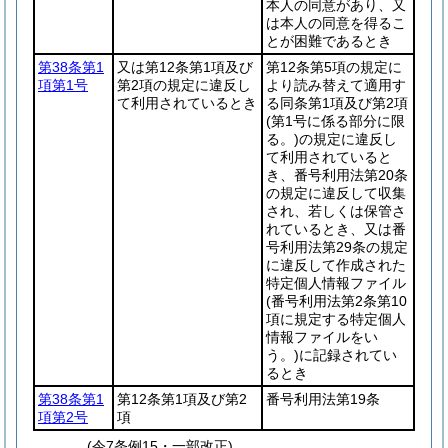
本人の同意があり、又
は本人の同意を得るこ
とが困難であるとき
第38条第1
又は第12条第1項及び
第12条第5項の規定に
項第1号
第2項の規定に違反し
より読み替えて適用す
て利用されているとき
る同条第1項及び第2項
(第1号に係る部分に限
る。)
の規定に違反し
て利用されていると
き、番号利用法第20条
の規定に違反して収集
され、若しくは保管さ
れているとき、又は番
号利用法第29条の規定
に違反して作成された
特定個人情報ファイル
(番号利用法第2条第10
項に規定する特定個人
情報ファイルをい
う。)
に記録されてい
るとき
第38条第1
第12条第1項及び第2
番号利用法第19条
項第2号
項
(令7条例15・一部改正)