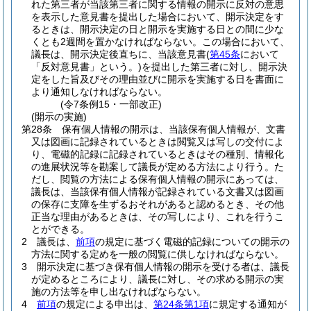
れた第三者が当該第三者に関する情報の開示に反対の意思
を表示した意見書を提出した場合において、開示決定をす
るときは、開示決定の日と開示を実施する日との間に少な
くとも2週間を置かなければならない。
この場合において、
議長は、開示決定後直ちに、当該意見書
(
第45条
において
「反対意見書」という。)
を提出した第三者に対し、開示決
定をした旨及びその理由並びに開示を実施する日を書面に
より通知しなければならない。
(令7条例15・一部改正)
(開示の実施)
第28条
保有個人情報の開示は、当該保有個人情報が、文書
又は図画に記録されているときは閲覧又は写しの交付によ
り、電磁的記録に記録されているときはその種別、情報化
の進展状況等を勘案して議長が定める方法により行う。
た
だし、閲覧の方法による保有個人情報の開示にあっては、
議長は、当該保有個人情報が記録されている文書又は図画
の保存に支障を生ずるおそれがあると認めるとき、その他
正当な理由があるときは、その写しにより、これを行うこ
とができる。
2
議長は、
前項
の規定に基づく電磁的記録についての開示の
方法に関する定めを一般の閲覧に供しなければならない。
3
開示決定に基づき保有個人情報の開示を受ける者は、議長
が定めるところにより、議長に対し、その求める開示の実
施の方法等を申し出なければならない。
4
前項
の規定による申出は、
第24条第1項
に規定する通知が