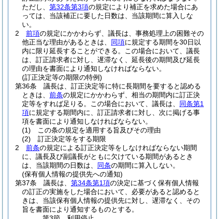
ただし、
第32条第3項
の規定により補正を求めた場合にあ
っては、当該補正に要した日数は、当該期間に算入しな
い。
2
前項
の規定にかかわらず、議長は、事務処理上の困難その
他正当な理由があるときは、
同項
に規定する期間を30日以
内に限り延長することができる。
この場合において、議長
は、訂正請求者に対し、遅滞なく、延長後の期間及び延長
の理由を書面により通知しなければならない。
(訂正決定等の期限の特例)
第36条
議長は、訂正決定等に特に長期間を要すると認める
ときは、
前条
の規定にかかわらず、相当の期間内に訂正決
定等をすれば足りる。
この場合において、議長は、
同条第1
項
に規定する期間内に、訂正請求者に対し、次に掲げる事
項を書面により通知しなければならない。
(1)
この条の規定を適用する旨及びその理由
(2)
訂正決定等をする期限
2
前条
の規定による訂正決定等をしなければならない期間
に、議長及び副議長がともに欠けている期間があるとき
は、当該期間の日数は、
同条
の期間に算入しない。
(保有個人情報の提供先への通知)
第37条
議長は、
第34条第1項
の決定に基づく保有個人情報
の訂正の実施をした場合において、必要があると認めると
きは、当該保有個人情報の提供先に対し、遅滞なく、その
旨を書面により通知するものとする。
第3節
利用停止