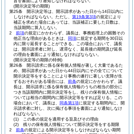
旨を書面により通知しなければならない。
(開示決定等の期限)
第25条
開示決定等は、開示請求があった日から14日以内に
しなければならない。
ただし、
第19条第3項
の規定により
補正を求めた場合にあっては、当該補正に要した日数は、
当該期間に算入しない。
2
前項
の規定にかかわらず、議長は、事務処理上の困難その
他正当な理由があるときは、
同項
に規定する期間を30日以
内に限り延長することができる。
この場合において、議長
は、開示請求者に対し、遅滞なく、延長後の期間及び延長
の理由を書面により通知しなければならない。
(開示決定等の期限の特例)
第26条
開示請求に係る保有個人情報が著しく大量であるた
め、開示請求があった日から44日以内にその全てについて
開示決定等をすることにより事務の遂行に著しい支障が生
ずるおそれがある場合には、
前条
の規定にかかわらず、議
長は、開示請求に係る保有個人情報のうちの相当の部分に
つき当該期間内に開示決定等をし、残りの保有個人情報に
ついては相当の期間内に開示決定等をすれば足りる。
この
場合において、議長は、
同条第1項
に規定する期間内に、開
示請求者に対し、次に掲げる事項を書面により通知しなけ
ればならない。
(1)
この条の規定を適用する旨及びその理由
(2)
残りの保有個人情報について開示決定等をする期限
2
前条
の規定による開示決定等をしなければならない期間