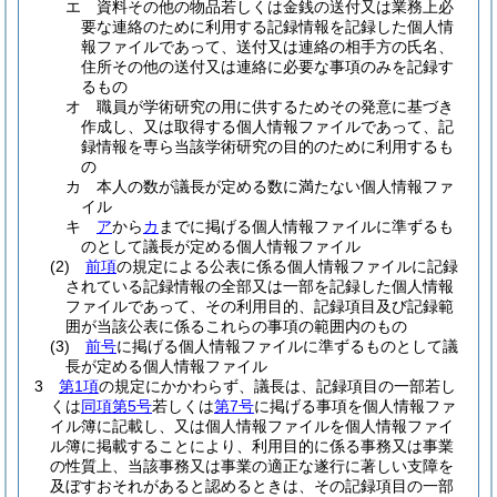
エ
資料その他の物品若しくは金銭の送付又は業務上必
要な連絡のために利用する記録情報を記録した個人情
報ファイルであって、送付又は連絡の相手方の氏名、
住所その他の送付又は連絡に必要な事項のみを記録す
るもの
オ
職員が学術研究の用に供するためその発意に基づき
作成し、又は取得する個人情報ファイルであって、記
録情報を専ら当該学術研究の目的のために利用するも
の
カ
本人の数が議長が定める数に満たない個人情報ファ
イル
キ
ア
から
カ
までに掲げる個人情報ファイルに準ずるも
のとして議長が定める個人情報ファイル
(2)
前項
の規定による公表に係る個人情報ファイルに記録
されている記録情報の全部又は一部を記録した個人情報
ファイルであって、その利用目的、記録項目及び記録範
囲が当該公表に係るこれらの事項の範囲内のもの
(3)
前号
に掲げる個人情報ファイルに準ずるものとして議
長が定める個人情報ファイル
3
第1項
の規定にかかわらず、議長は、記録項目の一部若し
くは
同項第5号
若しくは
第7号
に掲げる事項を個人情報ファ
イル簿に記載し、又は個人情報ファイルを個人情報ファイ
ル簿に掲載することにより、利用目的に係る事務又は事業
の性質上、当該事務又は事業の適正な遂行に著しい支障を
及ぼすおそれがあると認めるときは、その記録項目の一部