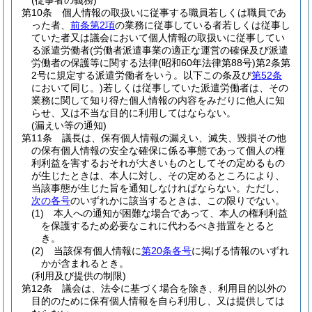
(従事者の義務)
第10条
個人情報の取扱いに従事する職員若しくは職員であ
った者、
前条第2項
の業務に従事している者若しくは従事し
ていた者又は議会において個人情報の取扱いに従事してい
る派遣労働者
(労働者派遣事業の適正な運営の確保及び派遣
労働者の保護等に関する法律
(昭和60年法律第88号)
第2条第
2号に規定する派遣労働者をいう。以下この条及び
第52条
において同じ。)
若しくは従事していた派遣労働者は、その
業務に関して知り得た個人情報の内容をみだりに他人に知
らせ、又は不当な目的に利用してはならない。
(漏えい等の通知)
第11条
議長は、保有個人情報の漏えい、滅失、毀損その他
の保有個人情報の安全な確保に係る事態であって個人の権
利利益を害するおそれが大きいものとしてその定めるもの
が生じたときは、本人に対し、その定めるところにより、
当該事態が生じた旨を通知しなければならない。
ただし、
次の各号
のいずれかに該当するときは、この限りでない。
(1)
本人への通知が困難な場合であって、本人の権利利益
を保護するため必要なこれに代わるべき措置をとると
き。
(2)
当該保有個人情報に
第20条各号
に掲げる情報のいずれ
かが含まれるとき。
(利用及び提供の制限)
第12条
議会は、法令に基づく場合を除き、利用目的以外の
目的のために保有個人情報を自ら利用し、又は提供しては