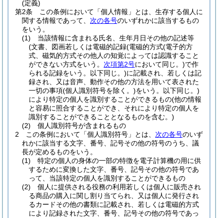
(定義)
第2条
この条例において「個人情報」とは、生存する個人に
関する情報であって、
次の各号
のいずれかに該当するもの
をいう。
(1)
当該情報に含まれる氏名、生年月日その他の記述等
(文書、図画若しくは電磁的記録
(電磁的方式
(電子的方
式、磁気的方式その他人の知覚によっては認識すること
ができない方式をいう。
次項第2号
において同じ。)
で作
られる記録をいう。以下同じ。)
に記載され、若しくは記
録され、又は音声、動作その他の方法を用いて表された
一切の事項
(個人識別符号を除く。)
をいう。以下同じ。)
により特定の個人を識別することができるもの
(他の情報
と容易に照合することができ、それにより特定の個人を
識別することができることとなるものを含む。)
(2)
個人識別符号が含まれるもの
2
この条例において「個人識別符号」とは、
次の各号
のいず
れかに該当する文字、番号、記号その他の符号のうち、議
長が定めるものをいう。
(1)
特定の個人の身体の一部の特徴を電子計算機の用に供
するために変換した文字、番号、記号その他の符号であ
って、当該特定の個人を識別することができるもの
(2)
個人に提供される役務の利用若しくは個人に販売され
る商品の購入に関し割り当てられ、又は個人に発行され
るカードその他の書類に記載され、若しくは電磁的方式
により記録された文字、番号、記号その他の符号であっ