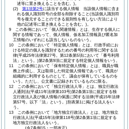
述等に置き換えることを含む。)
。
(2)
第1項第2号
に該当する個人情報 当該個人情報に含ま
れる個人識別符号の全部を削除すること
(当該個人識別符
号を復元することのできる規則性を有しない方法により
他の記述等に置き換えることを含む。)
。
9
この条例において「個人関連情報」とは、生存する個人に
関する情報であって、個人情報、仮名加工情報及び匿名加
工情報のいずれにも該当しないものをいう。
10
この条例において「特定個人情報」とは、行政手続にお
ける特定の個人を識別するための番号の利用等に関する法
律
(平成25年法律第27号。第12条第5項において「番号利用
法」という。)
第2条第9項に規定する特定個人情報をいう。
11
この条例において「保有特定個人情報」とは、職員が職
務上作成し、又は取得した特定個人情報であって、職員が
組織的に利用するものとして、議会が保有しているものを
いう。
ただし、公文書に記録されているものに限る。
12
この条例において「独立行政法人等」とは、独立行政法
人通則法
(平成11年法律第103号)
第2条第1項に規定する独
立行政法人及び個人情報の保護に関する法律
(平成15年法律
第57号。以下「法」という。)
別表第1に掲げる法人をい
う。
13
この条例において「地方独立行政法人」とは、地方独立
行政法人法
(平成15年法律第118号)
第2条第1項に規定する
地方独立行政法人をいう。
(令7条例15・一部改正)