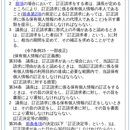
2
前項
の場合において、訂正請求をする者は、議長が定める
ところにより、訂正請求に係る保有個人情報の本人である
こと
(
前条第2項
の規定による訂正請求にあっては、訂正請
求に係る保有個人情報の本人の代理人であること)
を示す書
類を提示し、又は提出しなければならない。
3
議長は、訂正請求書に形式上の不備があると認めるとき
は、訂正請求をした者
(以下「訂正請求者」という。)
に対
し、相当の期間を定めて、その補正を求めることができ
る。
(令7条例15・一部改正)
(保有個人情報の訂正義務)
第33条
議長は、訂正請求があった場合において、当該訂正
請求に理由があると認めるときは、当該訂正請求に係る保
有個人情報の利用目的の達成に必要な範囲内で、当該保有
個人情報の訂正をしなければならない。
(訂正請求に対する措置)
第34条
議長は、訂正請求に係る保有個人情報の訂正をする
ときは、その旨の決定をし、訂正請求者に対し、その旨を
書面により通知しなければならない。
2
議長は、訂正請求に係る保有個人情報の訂正をしないとき
は、その旨の決定をし、訂正請求者に対し、その旨を書面
により通知しなければならない。
(訂正決定等の期限)
第35条
前条各項
の決定
(以下「訂正決定等」という。)
は、
訂正請求があった日から30日以内にしなければならない。