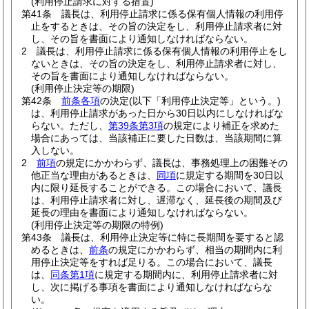
(利用停止請求に対する措置)
第41条
議長は、利用停止請求に係る保有個人情報の利用停
止をするときは、その旨の決定をし、利用停止請求者に対
し、その旨を書面により通知しなければならない。
2
議長は、利用停止請求に係る保有個人情報の利用停止をし
ないときは、その旨の決定をし、利用停止請求者に対し、
その旨を書面により通知しなければならない。
(利用停止決定等の期限)
第42条
前条各項
の決定
(以下「利用停止決定等」という。)
は、利用停止請求があった日から30日以内にしなければな
らない。
ただし、
第39条第3項
の規定により補正を求めた
場合にあっては、当該補正に要した日数は、当該期間に算
入しない。
2
前項
の規定にかかわらず、議長は、事務処理上の困難その
他正当な理由があるときは、
同項
に規定する期間を30日以
内に限り延長することができる。
この場合において、議長
は、利用停止請求者に対し、遅滞なく、延長後の期間及び
延長の理由を書面により通知しなければならない。
(利用停止決定等の期限の特例)
第43条
議長は、利用停止決定等に特に長期間を要すると認
めるときは、
前条
の規定にかかわらず、相当の期間内に利
用停止決定等をすれば足りる。
この場合において、議長
は、
同条第1項
に規定する期間内に、利用停止請求者に対
し、次に掲げる事項を書面により通知しなければならな
い。