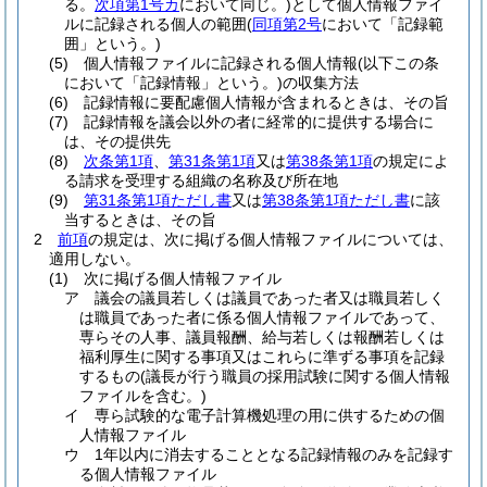
る。
次項第1号カ
において同じ。)
として個人情報ファイ
ルに記録される個人の範囲
(
同項第2号
において「記録範
囲」という。)
(5)
個人情報ファイルに記録される個人情報
(以下この条
において「記録情報」という。)
の収集方法
(6)
記録情報に要配慮個人情報が含まれるときは、その旨
(7)
記録情報を議会以外の者に経常的に提供する場合に
は、その提供先
(8)
次条第1項
、
第31条第1項
又は
第38条第1項
の規定によ
る請求を受理する組織の名称及び所在地
(9)
第31条第1項ただし書
又は
第38条第1項ただし書
に該
当するときは、その旨
2
前項
の規定は、次に掲げる個人情報ファイルについては、
適用しない。
(1)
次に掲げる個人情報ファイル
ア
議会の議員若しくは議員であった者又は職員若しく
は職員であった者に係る個人情報ファイルであって、
専らその人事、議員報酬、給与若しくは報酬若しくは
福利厚生に関する事項又はこれらに準ずる事項を記録
するもの
(議長が行う職員の採用試験に関する個人情報
ファイルを含む。)
イ
専ら試験的な電子計算機処理の用に供するための個
人情報ファイル
ウ
1年以内に消去することとなる記録情報のみを記録す
る個人情報ファイル