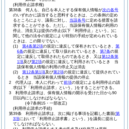
(利用停止請求権)
第38条
何人も、自己を本人とする保有個人情報が
次の各号
のいずれかに該当すると思料するときは、この条例の定め
るところにより、議長に対し、
当該各号
に定める措置を請
求することができる。
ただし、当該保有個人情報の利用の
停止、消去又は提供の停止
(以下「利用停止」という。)
に
関して他の法令の規定により特別の手続が定められている
ときは、この限りでない。
(1)
第4条第2項
の規定に違反して保有されているとき、
第
6条
の規定に違反して取り扱われているとき、
第7条
の規
定に違反して取得されたものであるとき、又は
第12条第
1項
及び
第2項
の規定に違反して利用されているとき 当
該保有個人情報の利用の停止又は消去
(2)
第12条第1項
及び
第2項
の規定に違反して提供されてい
るとき 当該保有個人情報の提供の停止
2
代理人は、本人に代わって
前項
の規定による利用停止の請
求
(以下「利用停止請求」という。)
をすることができる。
3
利用停止請求は、保有個人情報の開示を受けた日から90
日以内にしなければならない。
(令7条例15・一部改正)
(利用停止請求の手続)
第39条
利用停止請求は、次に掲げる事項を記載した書面
(
第
3項
において「利用停止請求書」という。)
を議長に提出し
てしなければならない。