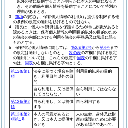
以外の者に提供することが明らかに本人の利益になると
き、その他保有個人情報を提供することについて特別の
理由があるとき。
3
前項
の規定は、保有個人情報の利用又は提供を制限する他
の条例の規定の適用を妨げるものではない。
4
議長は、個人の権利利益を保護するため特に必要があると
認めるときは、保有個人情報の利用目的以外の目的のため
の議会の内部における利用を議会の事務局又は職員に限る
ものとする。
5
保有特定個人情報に関しては、
第2項第2号
から
第4号
まで
の規定は適用しないものとし、
次の表
の左欄に掲げる規定
の適用については、これらの規定中
同表
の中欄に掲げる字
句は、
同表
の右欄に掲げる字句とする。
第12条第1
法令に基づく場合を除
利用目的以外の目的
項
き、利用目的以外の目
的
自ら利用し、又は提供
自ら利用してはならな
してはならない
い
第12条第2
自ら利用し、又は提供
自ら利用する
項
する
第12条第2
本人の同意があると
人の生命、身体又は財
項第1号
き、又は本人に提供す
産の保護のために必要
るとき
がある場合であって、