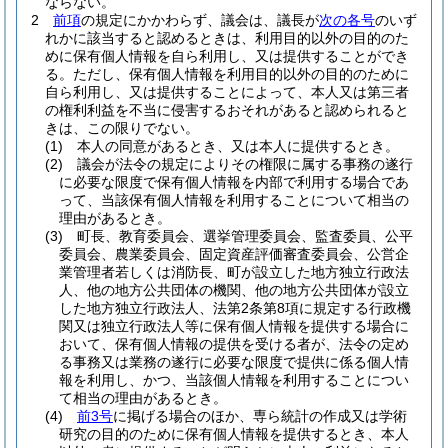
ならない。
2
前項
の規定にかかわらず、議会は、議長が
次の各号
のいず
れかに該当すると認めるときは、利用目的以外の目的のた
めに保有個人情報を自ら利用し、又は提供することができ
る。
ただし、保有個人情報を利用目的以外の目的のために
自ら利用し、又は提供することによって、本人又は第三者
の権利利益を不当に侵害するおそれがあると認められると
きは、この限りでない。
(1)
本人の同意があるとき、又は本人に提供するとき。
(2)
議会が法令の規定によりその権限に属する事務の遂行
に必要な限度で保有個人情報を内部で利用する場合であ
って、当該保有個人情報を利用することについて相当の
理由があるとき。
(3)
町長、教育委員会、選挙管理委員会、監査委員、公平
委員会、農業委員会、固定資産評価審査委員会、公営企
業管理者若しくは消防長、町が設立した地方独立行政法
人、他の地方公共団体の機関、他の地方公共団体が設立
した地方独立行政法人、法第2条第8項に規定する行政機
関又は独立行政法人等に保有個人情報を提供する場合に
おいて、保有個人情報の提供を受ける者が、法令の定め
る事務又は業務の遂行に必要な限度で提供に係る個人情
報を利用し、かつ、当該個人情報を利用することについ
て相当の理由があるとき。
(4)
前3号
に掲げる場合のほか、専ら統計の作成又は学術
研究の目的のために保有個人情報を提供するとき、本人