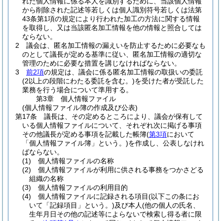
れた個人情報に係る本人を識別するために、当該個人情報
から削除された記述等若しくは個人識別符号若しくは法第
43条第1項の規定により行われた加工の方法に関する情報
を取得し、又は当該匿名加工情報を他の情報と照合しては
ならない。
2
議会は、匿名加工情報の漏えいを防止するために必要なも
のとして議長が定める基準に従い、匿名加工情報の適切な
管理のために必要な措置を講じなければならない。
3
前2項
の規定は、議会に係る匿名加工情報の取扱いの委託
(2以上の段階にわたる委託を含む。)
を受けた者が受託した
業務を行う場合について準用する。
第3章
個人情報ファイル
(個人情報ファイル簿の作成及び公表)
第17条
議長は、その定めるところにより、議会が保有して
いる個人情報ファイルについて、それぞれ次に掲げる事項
その他議長が定める事項を記載した帳簿
(
第3項
において
「個人情報ファイル簿」という。)
を作成し、公表しなけれ
ばならない。
(1)
個人情報ファイルの名称
(2)
個人情報ファイルが利用に供される事務をつかさどる
組織の名称
(3)
個人情報ファイルの利用目的
(4)
個人情報ファイルに記録される項目
(以下この条にお
いて「記録項目」という。)
及び本人
(他の個人の氏名、
生年月日その他の記述等によらないで検索し得る者に限