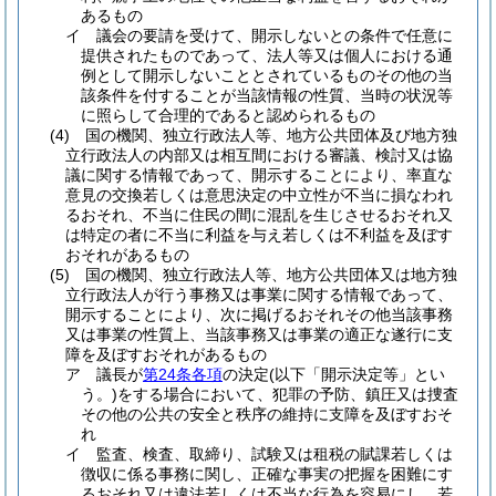
あるもの
イ
議会の要請を受けて、開示しないとの条件で任意に
提供されたものであって、法人等又は個人における通
例として開示しないこととされているものその他の当
該条件を付することが当該情報の性質、当時の状況等
に照らして合理的であると認められるもの
(4)
国の機関、独立行政法人等、地方公共団体及び地方独
立行政法人の内部又は相互間における審議、検討又は協
議に関する情報であって、開示することにより、率直な
意見の交換若しくは意思決定の中立性が不当に損なわれ
るおそれ、不当に住民の間に混乱を生じさせるおそれ又
は特定の者に不当に利益を与え若しくは不利益を及ぼす
おそれがあるもの
(5)
国の機関、独立行政法人等、地方公共団体又は地方独
立行政法人が行う事務又は事業に関する情報であって、
開示することにより、次に掲げるおそれその他当該事務
又は事業の性質上、当該事務又は事業の適正な遂行に支
障を及ぼすおそれがあるもの
ア
議長が
第24条各項
の決定
(以下「開示決定等」とい
う。)
をする場合において、犯罪の予防、鎮圧又は捜査
その他の公共の安全と秩序の維持に支障を及ぼすおそ
れ
イ
監査、検査、取締り、試験又は租税の賦課若しくは
徴収に係る事務に関し、正確な事実の把握を困難にす
るおそれ又は違法若しくは不当な行為を容易にし、若