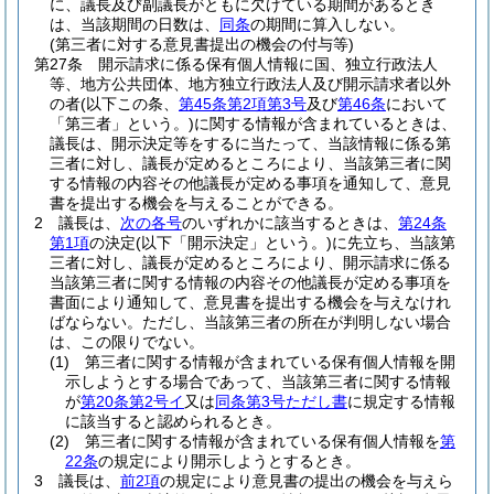
に、議長及び副議長がともに欠けている期間があるとき
は、当該期間の日数は、
同条
の期間に算入しない。
(第三者に対する意見書提出の機会の付与等)
第27条
開示請求に係る保有個人情報に国、独立行政法人
等、地方公共団体、地方独立行政法人及び開示請求者以外
の者
(以下この条、
第45条第2項第3号
及び
第46条
において
「第三者」という。)
に関する情報が含まれているときは、
議長は、開示決定等をするに当たって、当該情報に係る第
三者に対し、議長が定めるところにより、当該第三者に関
する情報の内容その他議長が定める事項を通知して、意見
書を提出する機会を与えることができる。
2
議長は、
次の各号
のいずれかに該当するときは、
第24条
第1項
の決定
(以下「開示決定」という。)
に先立ち、当該第
三者に対し、議長が定めるところにより、開示請求に係る
当該第三者に関する情報の内容その他議長が定める事項を
書面により通知して、意見書を提出する機会を与えなけれ
ばならない。
ただし、当該第三者の所在が判明しない場合
は、この限りでない。
(1)
第三者に関する情報が含まれている保有個人情報を開
示しようとする場合であって、当該第三者に関する情報
が
第20条第2号イ
又は
同条第3号ただし書
に規定する情報
に該当すると認められるとき。
(2)
第三者に関する情報が含まれている保有個人情報を
第
22条
の規定により開示しようとするとき。
3
議長は、
前2項
の規定により意見書の提出の機会を与えら