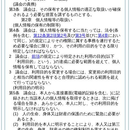
(議会の責務)
第3条
議会は、その保有する個人情報の適正な取扱いが確保
されるよう必要な措置を講ずるものとする。
第2章
個人情報等の取扱い
(個人情報の保有の制限等)
第4条
議会は、個人情報を保有するに当たっては、法令
(条
例を含む。
第12条第2項第2号
及び
第3号
並びに
第4章
におい
て同じ。)
の規定によりその権限に属する事務を遂行するた
め必要な場合に限り、かつ、その利用の目的をできる限り
特定しなければならない。
2
議会は、
前項
の規定により特定された利用の目的
(以下
「利用目的」という。)
の達成に必要な範囲を超えて、個人
情報を保有してはならない。
3
議会は、利用目的を変更する場合には、変更前の利用目的
と相当の関連性を有すると合理的に認められる範囲を超え
て行ってはならない。
(利用目的の明示)
第5条
議会は、本人から直接書面
(電磁的記録を含む。)
に記
録された当該本人の個人情報を取得するときは、次に掲げ
る場合を除き、あらかじめ、本人に対し、その利用目的を
明示しなければならない。
(1)
人の生命、身体又は財産の保護のために緊急に必要が
あるとき。
(2)
利用目的を本人に明示することにより、本人又は第三
者の生命、身体、財産その他の権利利益を害するおそれ