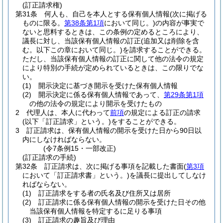
(訂正請求権)
第31条
何人も、自己を本人とする保有個人情報
(次に掲げる
ものに限る。
第38条第1項
において同じ。)
の内容が事実で
ないと思料するときは、この条例の定めるところにより、
議長に対し、当該保有個人情報の訂正
(追加又は削除を含
む。以下この章において同じ。)
を請求することができる。
ただし、当該保有個人情報の訂正に関して他の法令の規定
により特別の手続が定められているときは、この限りでな
い。
(1)
開示決定に基づき開示を受けた保有個人情報
(2)
開示決定に係る保有個人情報であって、
第29条第1項
の他の法令の規定により開示を受けたもの
2
代理人は、本人に代わって
前項
の規定による訂正の請求
(以下「訂正請求」という。)
をすることができる。
3
訂正請求は、保有個人情報の開示を受けた日から90日以
内にしなければならない。
(令7条例15・一部改正)
(訂正請求の手続)
第32条
訂正請求は、次に掲げる事項を記載した書面
(
第3項
において「訂正請求書」という。)
を議長に提出してしなけ
ればならない。
(1)
訂正請求をする者の氏名及び住所又は居所
(2)
訂正請求に係る保有個人情報の開示を受けた日その他
当該保有個人情報を特定するに足りる事項
(3)
訂正請求の趣旨及び理由