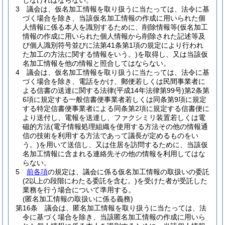
じなければならない。
3
議会は、仮名加工情報を取り扱うに当たっては、法令に基
づく場合を除き、当該仮名加工情報の作成に用いられた個
人情報に係る本人を識別するために、削除情報等
(仮名加工
情報の作成に用いられた個人情報から削除された記述等及
び個人識別符号並びに法第41条第1項の規定により行われ
た加工の方法に関する情報をいう。)
を取得し、又は当該仮
名加工情報を他の情報と照合してはならない。
4
議会は、仮名加工情報を取り扱うに当たっては、法令に基
づく場合を除き、電話をかけ、郵便若しくは民間事業者に
よる信書の送達に関する法律
(平成14年法律第99号)
第2条第
6項に規定する一般信書便事業者若しくは同条第9項に規定
する特定信書便事業者による同条第2項に規定する信書便に
より送付し、電報を送達し、ファクシミリ装置若しくは電
磁的方法
(電子情報処理組織を使用する方法その他の情報通
信の技術を利用する方法であって議長が定めるものをい
う。)
を用いて送信し、又は住居を訪問するために、当該仮
名加工情報に含まれる連絡先その他の情報を利用してはな
らない。
5
前各項
の規定は、議会に係る仮名加工情報の取扱いの委託
(2以上の段階にわたる委託を含む。)
を受けた者が受託した
業務を行う場合について準用する。
(匿名加工情報の取扱いに係る義務)
第16条
議会は、匿名加工情報を取り扱うに当たっては、法
令に基づく場合を除き、当該匿名加工情報の作成に用いら