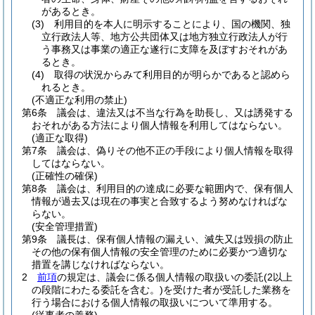
があるとき。
(3)
利用目的を本人に明示することにより、国の機関、独
立行政法人等、地方公共団体又は地方独立行政法人が行
う事務又は事業の適正な遂行に支障を及ぼすおそれがあ
るとき。
(4)
取得の状況からみて利用目的が明らかであると認めら
れるとき。
(不適正な利用の禁止)
第6条
議会は、違法又は不当な行為を助長し、又は誘発する
おそれがある方法により個人情報を利用してはならない。
(適正な取得)
第7条
議会は、偽りその他不正の手段により個人情報を取得
してはならない。
(正確性の確保)
第8条
議会は、利用目的の達成に必要な範囲内で、保有個人
情報が過去又は現在の事実と合致するよう努めなければな
らない。
(安全管理措置)
第9条
議長は、保有個人情報の漏えい、滅失又は毀損の防止
その他の保有個人情報の安全管理のために必要かつ適切な
措置を講じなければならない。
2
前項
の規定は、議会に係る個人情報の取扱いの委託
(2以上
の段階にわたる委託を含む。)
を受けた者が受託した業務を
行う場合における個人情報の取扱いについて準用する。