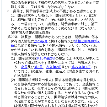
求に係る保有個人情報の本人の代理人であること)
を示す書
類を提示し、又は提出しなければならない。
3
議長は、開示請求書に形式上の不備があると認めるとき
は、開示請求をした者
(以下「開示請求者」という。)
に対
し、相当の期間を定めて、その補正を求めることができ
る。
この場合において、議長は、開示請求者に対し、補正
の参考となる情報を提供するよう努めなければならない。
(保有個人情報の開示義務)
第20条
議長は、開示請求があったときは、開示請求に係る
保有個人情報に
次の各号
に掲げる情報又は
情報公開条例第7
条
に規定する情報
(以下「不開示情報」という。)
のいずれ
かが含まれている場合を除き、開示請求者に対し、当該保
有個人情報を開示しなければならない。
(1)
開示請求者
(
第18条第2項
の規定により代理人が本人に
代わって開示請求をする場合にあっては、当該本人をい
う。
次号
及び
第3号
、
次条第2項
並びに
第27条第1項
にお
いて同じ。)
の生命、健康、生活又は財産を害するおそれ
がある情報
(2)
開示請求者以外の個人に関する情報
(事業を営む個人
の当該事業に関する情報を除く。)
であって、当該情報に
含まれる氏名、生年月日その他の記述等により開示請求
者以外の特定の個人を識別することができるもの
(他の情
報と照合することにより、開示請求者以外の特定の個人
を識別することができることとなるものを含む。)
若しく
は個人識別符号が含まれるもの又は開示請求者以外の特