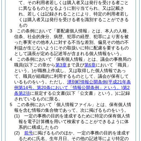
て、その利用者若しくは購入者又は発行を受ける者ごと
に異なるものとなるように割り当てられ、又は記載さ
れ、若しくは記録されることにより、特定の利用者若し
くは購入者又は発行を受ける者を識別することができる
もの
3
この条例において「要配慮個人情報」とは、本人の人種、
信条、社会的身分、病歴、犯罪の経歴、犯罪により害を被
った事実その他本人に対する不当な差別、偏見その他の不
利益が生じないようにその取扱いに特に配慮を要するもの
として議長が定める記述等が含まれる個人情報をいう。
4
この条例において「保有個人情報」とは、議会の事務局の
職員
(以下この章から
第3章
まで及び
第6章
において「職員」
という。)
が職務上作成し、又は取得した個人情報であっ
て、職員が組織的に利用するものとして、議会が保有して
いるものをいう。
ただし、
湧別町情報公開条例
(平成21年条
例第14号。第20条において「情報公開条例」という。)
第2
条第2項
に規定する公文書
(以下「公文書」という。)
に記録
されているものに限る。
5
この条例において「個人情報ファイル」とは、保有個人情
報を含む情報の集合物であって、次に掲げるものをいう。
(1)
一定の事務の目的を達成するために特定の保有個人情
報を電子計算機を用いて検索することができるように体
系的に構成したもの
(2)
前号
に掲げるもののほか、一定の事務の目的を達成す
るために氏名、生年月日、その他の記述等により特定の