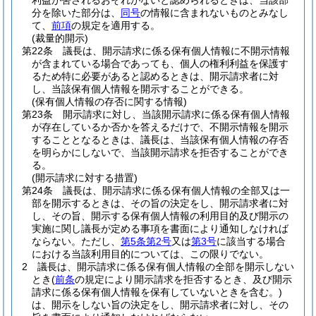
利益が害されるおそれがないと認められるときは、当該部
分を除いた部分は、
同号
の情報に含まれないものとみなし
て、
前項
の規定を適用する。
(裁量的開示)
第22条
議長は、開示請求に係る保有個人情報に不開示情報
が含まれている場合であっても、個人の権利利益を保護す
るため特に必要があると認めるときは、開示請求者に対
し、当該保有個人情報を開示することができる。
(保有個人情報の存否に関する情報)
第23条
開示請求に対し、当該開示請求に係る保有個人情報
が存在しているか否かを答えるだけで、不開示情報を開示
することとなるときは、議長は、当該保有個人情報の存否
を明らかにしないで、当該開示請求を拒否することができ
る。
(開示請求に対する措置)
第24条
議長は、開示請求に係る保有個人情報の全部又は一
部を開示するときは、その旨の決定をし、開示請求者に対
し、その旨、開示する保有個人情報の利用目的及び開示の
実施に関し議長が定める事項を書面により通知しなければ
ならない。
ただし、
第5条第2号
又は
第3号
に該当する場合
における当該利用目的については、この限りでない。
2
議長は、開示請求に係る保有個人情報の全部を開示しない
とき
(
前条
の規定により開示請求を拒否するとき、及び開示
請求に係る保有個人情報を保有していないときを含む。)
は、開示をしない旨の決定をし、開示請求者に対し、その