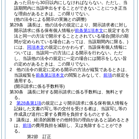
あった日から30日以内にしなければならない。
ただし、当
該期間内に当該申出をすることができないことにつき正当
な理由があるときは、この限りでない。
(他の法令による開示の実施との調整)
第29条
議長は、他の法令の規定により、開示請求者に対し
開示請求に係る保有個人情報が
前条第1項本文
に規定する方
法と同一の方法で開示することとされている場合
(開示の期
間が定められている場合にあっては、当該期間内に限る。)
には、
同項本文
の規定にかかわらず、当該保有個人情報に
ついては、当該同一の方法による開示を行わない。
ただ
し、当該他の法令の規定に一定の場合には開示をしない旨
の定めがあるときは、この限りでない。
2
他の法令の規定に定める開示の方法が縦覧であるときは、
当該縦覧を
前条第1項本文
の閲覧とみなして、
前項
の規定を
適用する。
(開示請求に係る手数料等)
第30条
議長に対する開示請求に係る手数料は、無料とす
る。
2
第28条第1項
の規定により開示請求に係る保有個人情報を
記録した文書の写し等の交付を受ける者は、当該写し等の
作成及び送付に要する費用を負担するものとする。
3
議長は、経済的困難その他特別の理由があると認めるとき
は、
前項
の費用負担を減額し、又は免除することができ
る。
第2節
訂正