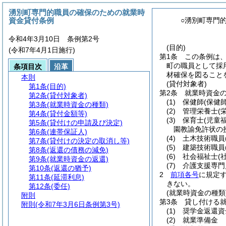
湧別町専門的職員の確保のための就業時
資金貸付条例
○湧別町専門
令和4年3月10日 条例第2号
(目的)
(令和7年4月1日施行)
第1条
この条例は
町の職員として採
条項目次
沿革
材確保を図ること
本則
(貸付対象者)
第1条
(目的)
第2条
就業時資金
第2条
(貸付対象者)
(1)
保健師
(保健
第3条
(就業時資金の種類)
(2)
管理栄養士
(
第4条
(貸付金額等)
(3)
保育士
(児童
第5条
(貸付けの申請及び決定)
園教諭免許状の
第6条
(連帯保証人)
(4)
土木技術職員
第7条
(貸付けの決定の取消し等)
(5)
建築技術職員
第8条
(返還の債務の減免)
(6)
社会福祉士
(
第9条
(就業時資金の返還)
(7)
介護支援専門
第10条
(返還の猶予)
2
前項各号
に規定
第11条
(延滞利息)
きない。
第12条
(委任)
(就業時資金の種類
附則
第3条
貸し付ける
附則
(令和7年3月6日条例第3号)
(1)
奨学金返還資
(2)
就業準備金