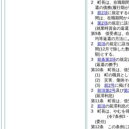
2
町長は、在職期
還の債務
(履行期
3
前2項
に規定する
間は、在職期間か
4
第2項
の規定に該
(就業時資金の返還
第9条
借受者は、
均等返還の方法に
2
前項
の規定に該
間
(12月で除した
額)
とする。
3
前条第3項
の規定
(返還の猶予)
第10条
町長は、借
(1)
町の職員とし
(2)
災害、傷病そ
(3)
前2号
に掲げ
2
前項第2号
及び
第
(延滞利息)
第11条
町長は、借
2
前項
の延滞利息
3
町長は、やむを
(令7条例3
(委任)
第12条
この条例に