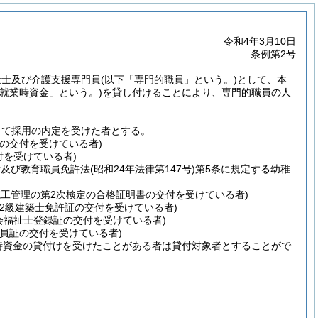
令和4年3月10日
条例第2号
祉士及び介護支援専門員
(以下「専門的職員」という。)
として、本
「就業時資金」という。)
を貸し付けることにより、専門的職員の人
して採用の内定を受けた者とする。
の交付を受けている者)
付を受けている者)
付及び教育職員免許法
(昭和24年法律第147号)
第5条に規定する幼稚
施工管理の第2次検定の合格証明書の交付を受けている者)
2級建築士免許証の交付を受けている者)
会福祉士登録証の交付を受けている者)
門員証の交付を受けている者)
時資金の貸付けを受けたことがある者は貸付対象者とすることがで