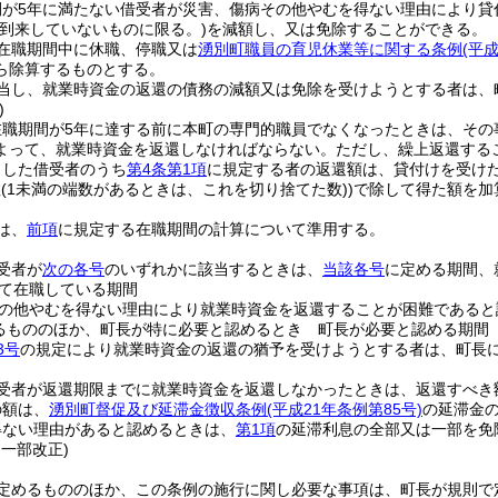
間が5年に満たない借受者が災害、傷病その他やむを得ない理由により貸
が到来していないものに限る。)
を減額し、又は免除することができる。
在職期間中に休職、停職又は
湧別町職員の育児休業等に関する条例
(平
ら除算するものとする。
当し、就業時資金の返還の債務の減額又は免除を受けようとする者は、
)
在職期間が5年に達する前に本町の専門的職員でなくなったときは、その
よって、就業時資金を返還しなければならない。
ただし、繰上返還する
当した借受者のうち
第4条第1項
に規定する者の返還額は、貸付けを受けた
数
(1未満の端数があるときは、これを切り捨てた数)
)
で除して得た額を加
は、
前項
に規定する在職期間の計算について準用する。
受者が
次の各号
のいずれかに該当するときは、
当該各号
に定める期間、
て在職している期間
の他やむを得ない理由により就業時資金を返還することが困難であると
るもののほか、町長が特に必要と認めるとき 町長が必要と認める期間
3号
の規定により就業時資金の返還の猶予を受けようとする者は、町長
受者が返還期限までに就業時資金を返還しなかったときは、返還すべき
の額は、
湧別町督促及び延滞金徴収条例
(平成21年条例第85号)
の延滞金
得ない理由があると認めるときは、
第1項
の延滞利息の全部又は一部を免
・一部改正)
定めるもののほか、この条例の施行に関し必要な事項は、町長が規則で