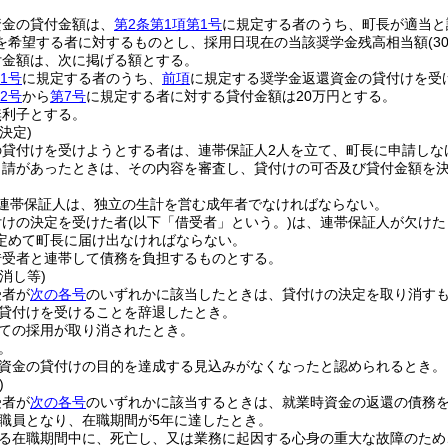
資金の貸付金額は、
第2条第1項第1号
に規定する者のうち、町長が適当と
を希望する者に対するものとし、採用日現在の当該奨学金残高相当額
(
付金額は、次に掲げる額とする。
1号
に規定する者のうち、
前項
に規定する奨学金返還資金の貸付けを受
2号
から
第7号
に規定する者に対する貸付金額は20万円とする。
無利子とする。
決定)
の貸付けを受けようとする者は、連帯保証人2人を立て、町長に申請しな
申請があったときは、その内容を審査し、貸付けの可否及び貸付金額を
連帯保証人は、独立の生計を営む成年者でなければならない。
付けの決定を受けた者
(以下「借受者」という。)
は、連帯保証人が欠けた
定めて町長に届け出なければならない。
借受者と連帯して債務を負担するものとする。
消し等)
受者が
次の各号
のいずれかに該当したときは、貸付けの決定を取り消す
貸付けを受けることを辞退したとき。
ての採用が取り消されたとき。
。
資金の貸付けの目的を達成する見込みがなくなったと認められるとき。
)
受者が
次の各号
のいずれかに該当するときは、就業時資金の返還の債務
職員となり、在職期間が5年に達したとき。
る在職期間中に、死亡し、又は業務に起因する心身の重大な故障のため