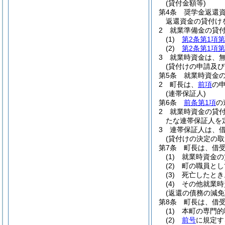
(貸付金額等)
第4条
奨学金返還
返還資金の貸付け
2
就業準備金の貸
(1)
第2条第1項第
(2)
第2条第1項第
3
就業時資金は、
(貸付けの申請及び
第5条
就業時資金
2
町長は、
前項
の
(連帯保証人)
第6条
前条第1項
の
2
就業時資金の貸
たな連帯保証人を
3
連帯保証人は、
(貸付けの決定の取
第7条
町長は、借
(1)
就業時資金の
(2)
町の職員とし
(3)
死亡したとき
(4)
その他就業時
(返還の債務の減免
第8条
町長は、借
(1)
本町の専門的
(2)
前号
に規定す