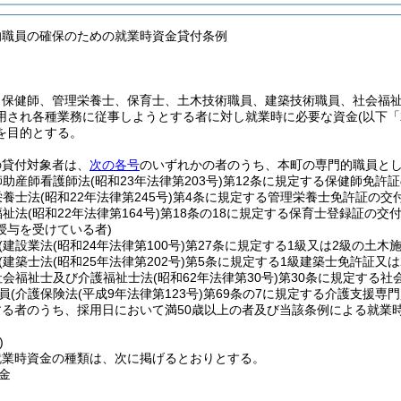
的職員の確保のための就業時資金貸付条例
、保健師、管理栄養士、保育士、土木技術職員、建築技術職員、社会福
用され各種業務に従事しようとする者に対し就業時に必要な資金
(以下
を目的とする。
の貸付対象者は、
次の各号
のいずれかの者のうち、本町の専門的職員と
師助産師看護師法
(昭和23年法律第203号)
第12条に規定する保健師免許証
栄養士法
(昭和22年法律第245号)
第4条に規定する管理栄養士免許証の交
福祉法
(昭和22年法律第164号)
第18条の18に規定する保育士登録証の交
授与を受けている者)
(建設業法
(昭和24年法律第100号)
第27条に規定する1級又は2級の土木
(建築士法
(昭和25年法律第202号)
第5条に規定する1級建築士免許証又は
社会福祉士及び介護福祉士法
(昭和62年法律第30号)
第30条に規定する社
員
(介護保険法
(平成9年法律第123号)
第69条の7に規定する介護支援専
する者のうち、採用日において満50歳以上の者及び当該条例による就業
)
就業時資金の種類は、次に掲げるとおりとする。
金