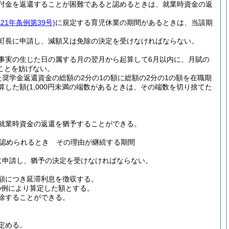
付金を返還することが困難であると認めるときは、就業時資金の返
成21年条例第39号)
に規定する育児休業の期間があるときは、当該期
町長に申請し、減額又は免除の決定を受けなければならない。
事実の生じた日の属する月の翌月から起算して6月以内に、月賦の
ことを妨げない。
奨学金返還資金の総額の2分の1の額に総額の2分の1の額を在職期
算した額
(1,000円未満の端数があるときは、その端数を切り捨てた
就業時資金の返還を猶予することができる。
認められるとき その理由が継続する期間
に申請し、猶予の決定を受けなければならない。
額につき延滞利息を徴収する。
の例により算定した額とする。
除することができる。
定める。