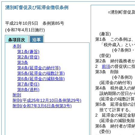
湧別町督促及び延滞金徴収条例
○湧別町督促
平成21年10月5日 条例第85号
(令和7年4月1日施行)
(趣旨)
第1条
この条例は
条項目次
沿革
「税外歳入」とい
本則
(令7条例3
第1条
(趣旨)
(督促)
第2条
(督促)
第2条
納付義務者
第3条
2
前項
の督促状に
第4条
(延滞金の納付等)
第3条
削除
第5条
(延滞金の端数計算)
(令7条例3)
第6条
(延滞金の減額免除)
(延滞金の納付等)
第7条
(委任)
第4条
税外歳入の
第8条
(過料)
該納期限の翌日から
附則
(延滞金の端数計算
附則
(平成25年12月10日条例第29号)
第5条
延滞金額の計
附則
(令和7年3月6日条例第3号)
捨てて計算する。
2
延滞金の確定金額
(延滞金の減額免除
第6条
納付者が滞
(委任)