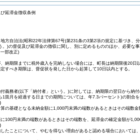
及び延滞金徴収条例
、地方自治法
(昭和22年法律第67号)
第231条の3第2項の規定に基づき
う。)
の督促及び延滞金の徴収に関し、別に定めるもののほか、必要な事
・一部改正)
が、納期限までに税外歳入を完納しない場合には、町長は納期限後20日
指定すべき期限は、督促状を発した日から起算して10日以内とする。
納付義務者
(以下「納付者」という。)
に対しては、納期限の翌日から納付
1箇月を経過する日までの期間については、年7.3パーセント)
の割合を
)
算の基礎となる未納金額に1,000円未満の端数があるときはその端数金
に100円未満の端数があるときはその端数を、延滞金の確定金額が1,0
)
納したことについて、やむを得ない理由があると認める場合においては