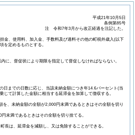
平成21年10月5日
条例第85号
注 令和7年3月から改正経過を注記した。
、分担金、使用料、加入金、手数料及び過料その他の町税外歳入
(以下
項を定めるものとする。
以内に、督促状により期限を指定して督促しなければならない。
の日までの日数に応じ、当該未納金額につき年14.6パーセント
(当
乗じて計算した金額に相当する延滞金を加算して徴収する。
額を、未納金額の全額が2,000円未満であるときはその全額を切り
00円未満であるときはその全額を切り捨てる。
、町長は、延滞金を減額し、又は免除することができる。