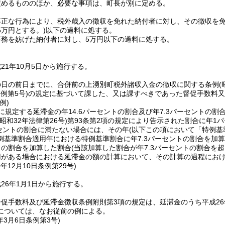
定めるもののほか、必要な事項は、町長が別に定める。
不正な行為により、税外歳入の徴収を免れた納付者に対し、その徴収を免
万円とする。)
以下の過料に処する。
事務を妨げた納付者に対し、5万円以下の過料に処する。
21年10月5日から施行する。
の日の前日までに、合併前の上湧別町税外諸収入金の徴収に関する条例
(
例第5号)
の規定に基づいて課した、又は課すべきであった督促手数料又
例)
に規定する延滞金の年14.6パーセントの割合及び年7.3パーセントの
(昭和32年法律第26号)
第93条第2項の規定により告示された割合に年1
ーセントの割合に満たない場合には、その年
(以下この項において「特例基
例基準割合適用年における特例基準割合に年7.3パーセントの割合を加算
トの割合を加算した割合
(当該加算した割合が年7.3パーセントの割合を超
用がある場合における延滞金の額の計算において、その計算の過程におけ
5年12月10日
条例第29号)
26年1月1日から施行する。
促手数料及び延滞金徴収条例附則第3項の規定は、延滞金のうち平成26
については、なお従前の例による。
年3月6日
条例第3号)