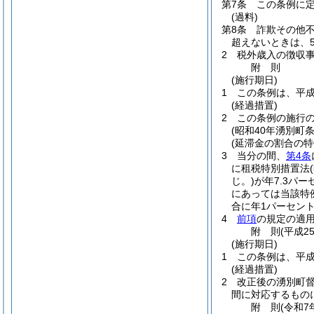
第7条
この条例に
(過料)
第8条
詐欺その他
超えないときは、5
2
税外歳入の徴収
附
則
(施行期日)
1
この条例は、平成
(経過措置)
2
この条例の施行
(昭和40年湧別町条
(延滞金の割合の特
3
当分の間、
第4条
に租税特別措置法
じ。)
が年7.3パ
にあっては当該特
合に年1パーセン
4
前項
の規定の適
附
則
(平成2
(施行期日)
1
この条例は、平成
(経過措置)
2
改正後の湧別町督
間に対応するもの
附
則
(令和7