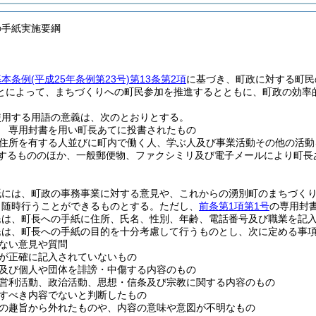
の手紙実施要綱
基本条例
(平成25年条例第23号)
第13条第2項
に基づき、町政に対する町民
とによって、まちづくりへの町民参加を推進するとともに、町政の効率
使用する用語の意義は、次のとおりとする。
 専用封書を用い町長あてに投書されたもの
住所を有する人並びに町内で働く人、学ぶ人及び事業活動その他の活動
するもののほか、一般郵便物、ファクシミリ及び電子メールにより町長
紙には、町政の事務事業に対する意見や、これからの湧別町のまちづく
、随時行うことができるものとする。
ただし、
前条第1項第1号
の専用封
民は、町長への手紙に住所、氏名、性別、年齢、電話番号及び職業を記
民は、町長への手紙の目的を十分考慮して行うものとし、次に定める事
ない意見や質問
が正確に記入されていないもの
及び個人や団体を誹謗・中傷する内容のもの
営利活動、政治活動、思想・信条及び宗教に関する内容のもの
すべき内容でないと判断したもの
の趣旨から外れたものや、内容の意味や意図が不明なもの