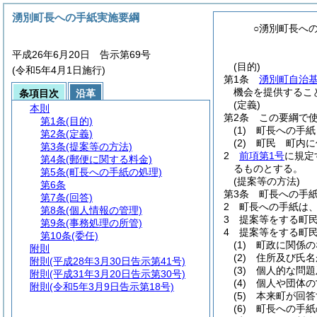
湧別町長への手紙実施要綱
○湧別町長へ
平成26年6月20日 告示第69号
(目的)
(令和5年4月1日施行)
第1条
湧別町自治
機会を提供するこ
条項目次
沿革
(定義)
本則
第2条
この要綱で
第1条
(目的)
(1)
町長への手紙
第2条
(定義)
(2)
町民 町内に
第3条
(提案等の方法)
2
前項第1号
に規定
第4条
(郵便に関する料金)
るものとする。
第5条
(町長への手紙の処理)
(提案等の方法)
第6条
第3条
町長への手
第7条
(回答)
2
町長への手紙は
第8条
(個人情報の管理)
3
提案等をする町
第9条
(事務処理の所管)
4
提案等をする町
第10条
(委任)
(1)
町政に関係の
附則
(2)
住所及び氏名
附則
(平成28年3月30日告示第41号)
(3)
個人的な問題
附則
(平成31年3月20日告示第30号)
(4)
個人や団体の
附則
(令和5年3月9日告示第18号)
(5)
本来町が回答
(6)
町長への手紙