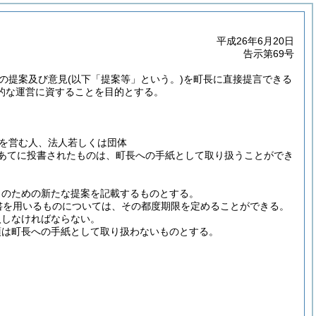
平成26年6月20日
告示第69号
の提案及び意見
(以下「提案等」という。)
を町長に直接提言できる
的な運営に資することを目的とする。
を営む人、法人若しくは団体
あてに投書されたものは、町長への手紙として取り扱うことができ
りのための新たな提案を記載するものとする。
書を用いるものについては、その都度期限を定めることができる。
入しなければならない。
項は町長への手紙として取り扱わないものとする。