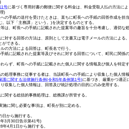
)
第1号
に基づく専用封書の郵便に関する料金は、料金受取人払の方法によ
理)
長への手紙の送付を受けたときは、直ちに町長への手紙の回答作成を担
む。以下「主務課」という。)
を決定するものとする。
長等は、町長への手紙に記載された提案等の趣旨を十分考慮し、適切な
紙に対する回答の方法は、原則として文書又は電子メールの方法による
とができる。
ールの方法による回答は、町長名で行う。
の手紙に記載された提案等及びそれに対する回答について、町民に関係
かわらず、町長への手紙に記載された個人に関する情報及び個人を特定
紙の処理事務に従事する者は、当該町長への手紙により収集した個人情
保護に関する法律施行条例
(令和5年条例第1号)
に基づき、厳重かつ適正
より収集した個人情報は、回答及び統計処理の目的にのみ使用する。
紙に関する総括的事務処理は、総務課が所管する。
実施に関し必要な事項は、町長が別に定める。
の日から施行する。
8年3月30日
告示第41号)
8年4月1日から施行する。