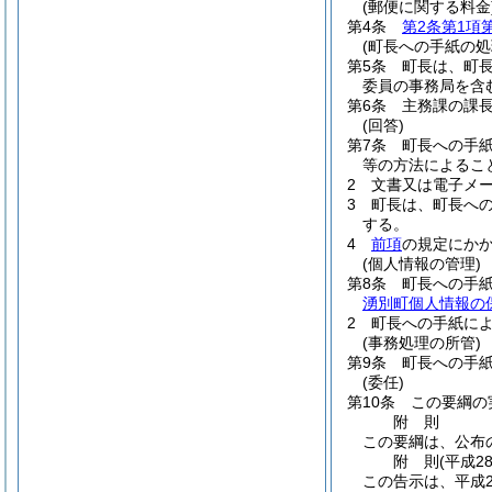
(郵便に関する料金
第4条
第2条第1項
(町長への手紙の処
第5条
町長は、町
委員の事務局を含
第6条
主務課の課
(回答)
第7条
町長への手
等の方法によるこ
2
文書又は電子メ
3
町長は、町長へ
する。
4
前項
の規定にか
(個人情報の管理)
第8条
町長への手
湧別町個人情報の
2
町長への手紙に
(事務処理の所管)
第9条
町長への手
(委任)
第10条
この要綱の
附
則
この要綱は、公布
附
則
(平成2
この告示は、平成2