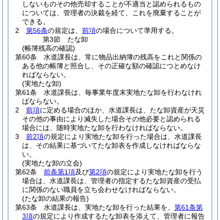
しないものその他売却することが不適当と認められるもの
については、管理者の決裁を経て、これを廃棄することが
できる。
2
第56条
の規定は、
前項
の場合について準用する。
第3節
たな卸
(帳簿残高の確認)
第60条
水道課長は、常に物品出納簿の残高をこれと関係の
ある他の帳簿と照合し、その正確な額の確認につとめなけ
ればならない。
(実地たな卸)
第61条
水道課長は、毎事業年度末実地たな卸を行わなけれ
ばならない。
2
前項
に定める場合のほか、水道課長は、たな卸資産が天災
その他の事由により滅失した場合その他必要と認められる
場合には、随時実地たな卸を行わなければならない。
3
前2項
の規定により実地たな卸を行った場合は、水道課長
は、その結果に基づいてたな卸表を作成しなければならな
い。
(実地たな卸の立会)
第62条
前条第1項
及び
第2項
の規定により実地たな卸を行う
場合は、水道課長は、管理者の指定するたな卸資産の受払
に関係のない職員を立ち会わせなければならない。
(たな卸の結果の報告)
第63条
水道課長は、実地たな卸を行った結果を、
第61条第
3項
の規定により作成するたな卸表を添えて、管理者に報告