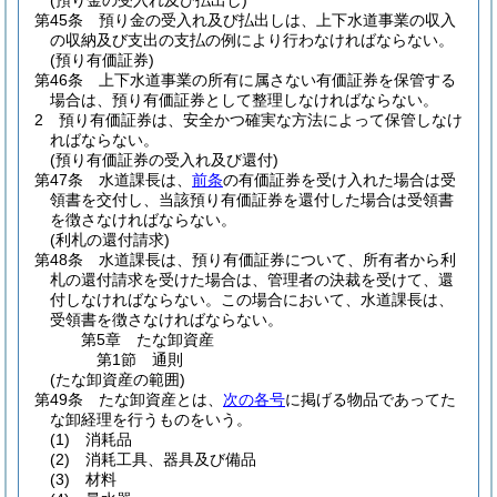
(預り金の受入れ及び払出し)
第45条
預り金の受入れ及び払出しは、上下水道事業の収入
の収納及び支出の支払の例により行わなければならない。
(預り有価証券)
第46条
上下水道事業の所有に属さない有価証券を保管する
場合は、預り有価証券として整理しなければならない。
2
預り有価証券は、安全かつ確実な方法によって保管しなけ
ればならない。
(預り有価証券の受入れ及び還付)
第47条
水道課長は、
前条
の有価証券を受け入れた場合は受
領書を交付し、当該預り有価証券を還付した場合は受領書
を徴さなければならない。
(利札の還付請求)
第48条
水道課長は、預り有価証券について、所有者から利
札の還付請求を受けた場合は、管理者の決裁を受けて、還
付しなければならない。
この場合において、水道課長は、
受領書を徴さなければならない。
第5章
たな卸資産
第1節
通則
(たな卸資産の範囲)
第49条
たな卸資産とは、
次の各号
に掲げる物品であってた
な卸経理を行うものをいう。
(1)
消耗品
(2)
消耗工具、器具及び備品
(3)
材料