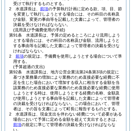
受けて執行するものとする。
2
水道課長は、
前項
の予算執行計画に定める款、項、目、節
を変更して執行しようとする場合には、その科目の名称及
び金額、変更の事由等を記載した文書によって、管理者の
決裁を受けなければならない。
(流用及び予備費使用の手続)
第91条
水道課長は、予算の定めるところにより流用しよう
とする場合には、その科目の名称及び金額、流用しようと
する事由等を記載した文書によって管理者の決裁を受けな
ければならない。
2
前項
の規定は、予備費を使用しようとする場合について準
用する。
(予算超過の支出)
第92条
水道課長は、地方公営企業法第24条第3項の規定に
基づき業務量の増加により業務のため直接必要な経費に不
足を生じた場合において増加する収入に相当する金額を当
該業務のため直接必要な業務のため直接必要な経費に使用
しようとする時は、使用しようとする経費の名称、金額及
び使用しようとする事由等を記載した文書によって管理者
の決裁を受けなければならない。
この場合において、管理
者は、その旨を文書によって町長に報告するものとする。
2
水道課長は、現金支出を伴わない経費について必要がある
場合において予算に定める金額を超えて支出するときは、
前項
の規定に準じて管理者の決裁を受けなければならな
い。