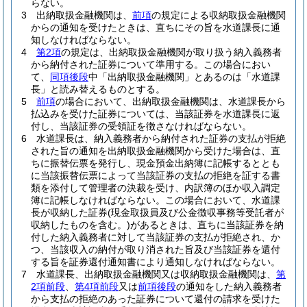
らない。
3
出納取扱金融機関は、
前項
の規定による収納取扱金融機関
からの通知を受けたときは、直ちにその旨を水道課長に通
知しなければならない。
4
第2項
の規定は、出納取扱金融機関が取り扱う納入義務者
から納付された証券について準用する。
この場合におい
て、
同項後段
中「出納取扱金融機関」とあるのは「水道課
長」と読み替えるものとする。
5
前項
の場合において、出納取扱金融機関は、水道課長から
払込みを受けた証券については、当該証券を水道課長に返
付し、当該証券の受領証を徴さなければならない。
6
水道課長は、納入義務者から納付された証券の支払が拒絶
された旨の通知を出納取扱金融機関から受けた場合は、直
ちに振替伝票を発行し、現金預金出納簿に記帳するととも
に当該振替伝票によって当該証券の支払の拒絶を証する書
類を添付して管理者の決裁を受け、内訳簿のほか収入調定
簿に記帳しなければならない。
この場合において、水道課
長が収納した証券
(現金取扱員及び公金徴収事務等受託者が
収納したものを含む。)
があるときは、直ちに当該証券を納
付した納入義務者に対して当該証券の支払が拒絶され、か
つ、当該収入の納付が取り消された旨及び当該証券を還付
する旨を証券還付通知書により通知しなければならない。
7
水道課長、出納取扱金融機関又は収納取扱金融機関は、
第
2項前段
、
第4項前段
又は
前項後段
の通知をした納入義務者
から支払の拒絶のあった証券について還付の請求を受けた