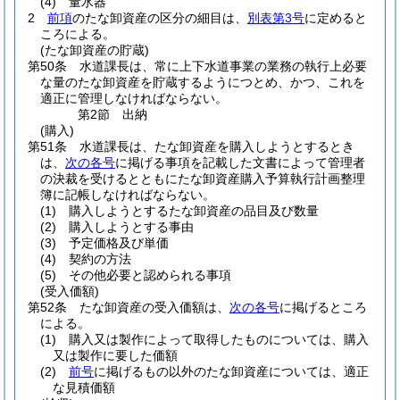
(4)
量水器
2
前項
のたな卸資産の区分の細目は、
別表第3号
に定めると
ころによる。
(たな卸資産の貯蔵)
第50条
水道課長は、常に上下水道事業の業務の執行上必要
な量のたな卸資産を貯蔵するようにつとめ、かつ、これを
適正に管理しなければならない。
第2節
出納
(購入)
第51条
水道課長は、たな卸資産を購入しようとするとき
は、
次の各号
に掲げる事項を記載した文書によって管理者
の決裁を受けるとともにたな卸資産購入予算執行計画整理
簿に記帳しなければならない。
(1)
購入しようとするたな卸資産の品目及び数量
(2)
購入しようとする事由
(3)
予定価格及び単価
(4)
契約の方法
(5)
その他必要と認められる事項
(受入価額)
第52条
たな卸資産の受入価額は、
次の各号
に掲げるところ
による。
(1)
購入又は製作によって取得したものについては、購入
又は製作に要した価額
(2)
前号
に掲げるもの以外のたな卸資産については、適正
な見積価額