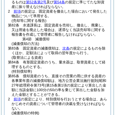
るものは
第52条第2号
及び
第54条
の規定に準じてたな卸資
産に振り替えなければならない。
2
前項
の規定は、固定資産を撤去した場合において発生した
物品について準用する。
(売却等に関する報告)
第82条
水道課長は、固定資産を売却し、撤去し、廃棄し、
又は用途を廃止した場合は、遅滞なく当該売却等に関する
報告書を作成して管理者に報告しなければならない。
第4節
減価償却
(減価償却の方法)
第83条
固定資産の減価償却は、
次条
の規定によるものを除
くほか、定額法によって取得の翌年度から行う。
(取替法による資産)
第84条
有形固定資産のうち、量水器は、取替資産として経
理するものとする。
(特別償却率)
第85条
償却資産のうち、直接その営業の用に供する資産の
各事業年度の減価償却額は、地方公営企業法施行規則
(昭和
27年総理府令第73号)
第15条第1項の規定により算出した金
額に当該金額に100分の50の率を乗じて算出した金額を加
えた金額とすることができる。
2
前項
の規定により、特別償却を行おうとする場合は、あら
かじめその資産について管理者の決裁を受けなければなら
ない。
(減価償却の特例)