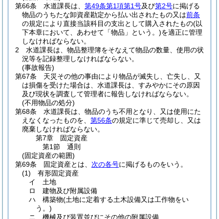
第66条
水道課長は、
第49条第1項第1号
及び
第2号
に掲げる
物品のうちたな卸資産勘定から払い出されたもの又は
前条
の規定により直接当該科目の支出として購入されたもの
(以
下本章において、あわせて「物品」という。)
を適正に管理
しなければならない。
2
水道課長は、物品整理簿をそなえて物品の数量、使用の状
況等を記録整理しなければならない。
(事故報告)
第67条
天災その他の事由により物品が滅失し、亡失し、又
は損傷を受けた場合は、水道課長は、すみやかにその原因
及び現状を調査して管理者に報告しなければならない。
(不用物品の処分)
第68条
水道課長は、物品のうち不用となり、又は使用にた
えなくなったものを、
第56条
の規定に準じて売却し、又は
廃棄しなければならない。
第7章
固定資産
第1節
通則
(固定資産の範囲)
第69条
固定資産とは、
次の各号
に掲げるものをいう。
(1)
有形固定資産
イ
土地
ロ
建物及び附属設備
ハ
構築物
(土地に定着する土木設備又は工作物をい
う。)
ニ
機械及び装置並びにその他の附属設備