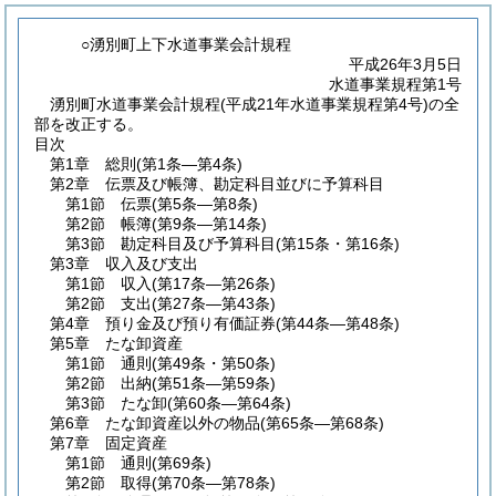
○湧別町上下水道事業会計規程
平成26年3月5日
水道事業規程第1号
湧別町水道事業会計規程(平成21年水道事業規程第4号)の全
部を改正する。
目次
第1章
総則
(第1条―第4条)
第2章
伝票及び帳簿、勘定科目並びに予算科目
第1節
伝票
(第5条―第8条)
第2節
帳簿
(第9条―第14条)
第3節
勘定科目及び予算科目
(第15条・第16条)
第3章
収入及び支出
第1節
収入
(第17条―第26条)
第2節
支出
(第27条―第43条)
第4章
預り金及び預り有価証券
(第44条―第48条)
第5章
たな卸資産
第1節
通則
(第49条・第50条)
第2節
出納
(第51条―第59条)
第3節
たな卸
(第60条―第64条)
第6章
たな卸資産以外の物品
(第65条―第68条)
第7章
固定資産
第1節
通則
(第69条)
第2節
取得
(第70条―第78条)