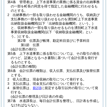
第4条
管理者は、上下水道事業の業務に係る資金の出納事務
の一部を町長の同意を得て指定した金融機関に行わせるも
のとする。
2
出納事務の一部を取り扱わせる金融機関のうち、収納及び
支払事務の一部を取り扱わせるものを湧別町上下水道事業
出納取扱金融機関
(以下「出納取扱金融機関」という。)
と、収納事務の一部を取り扱わせるものを湧別町上下水道
事業収納取扱金融機関
(以下「収納取扱金融機関」とい
う。)
とする。
第2章
伝票及び帳簿、勘定科目並びに予算科目
第1節
伝票
(会計伝票の発行)
第5条
上下水道事業に係る取引については、その取引の発生
のつど、証拠となるべき書類に基づいて会計伝票を発行す
るものとする。
(会計伝票の種類)
第6条
会計伝票の種類は、収入伝票、支払伝票及び振替伝票
とする。
2
収入伝票は、現金収納の取引について発行する。
3
支払伝票は、現金支払の取引について発行する。
4
振替伝票は、
前2項
に規定する取引以外の取引について発
行する。
(会計伝票の整理及び日計表の作成)
第7条
水道課長は、毎日会計伝票を整理し、日計表を作成し
なければならない。