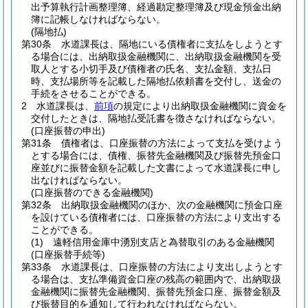
出予算執行計画整理簿、経過勘定整理簿及び現金預金出納
簿に記帳しなければならない。
(隔地払)
第30条
水道課長は、隔地にいる債権者に支払をしようとす
る場合には、出納取扱金融機関に、出納取扱金融機関を受
取人とする小切手及び債権者の氏名、支払金額、支払日
時、支払場所等を記載した隔地払依頼書を交付し、送金の
手続をさせることができる。
2
水道課長は、
前項
の規定により出納取扱金融機関に資金を
交付したときは、隔地払受託書を徴さなければならない。
(口座振替の申出)
第31条
債権者は、口座振替の方法によって支払を受けよう
とする場合には、債権、振替先金融機関及び振替先預金口
座並びに振替金額を記載した文書によって水道課長に申し
出なければならない。
(口座振替のできる金融機関)
第32条
出納取扱金融機関のほか、次の金融機関に預金口座
を設けている債権者には、口座振替の方法により支出する
ことができる。
(1)
遠軽信用金庫中湧別支店と為替取引のある金融機関
(口座振替手続等)
第33条
水道課長は、口座振替の方法により支出しようとす
る場合は、支払準備資金口座の残高の範囲内で、出納取扱
金融機関に振替先金融機関、振替先預金口座、振替金額及
び振替目的を通知して行われなければならない。