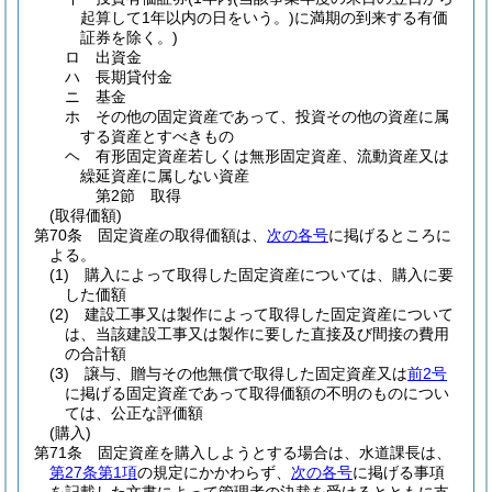
起算して1年以内の日をいう。)
に満期の到来する有価
証券を除く。)
ロ
出資金
ハ
長期貸付金
ニ
基金
ホ
その他の固定資産であって、投資その他の資産に属
する資産とすべきもの
ヘ
有形固定資産若しくは無形固定資産、流動資産又は
繰延資産に属しない資産
第2節
取得
(取得価額)
第70条
固定資産の取得価額は、
次の各号
に掲げるところに
よる。
(1)
購入によって取得した固定資産については、購入に要
した価額
(2)
建設工事又は製作によって取得した固定資産について
は、当該建設工事又は製作に要した直接及び間接の費用
の合計額
(3)
譲与、贈与その他無償で取得した固定資産又は
前2号
に掲げる固定資産であって取得価額の不明のものについ
ては、公正な評価額
(購入)
第71条
固定資産を購入しようとする場合は、水道課長は、
第27条第1項
の規定にかかわらず、
次の各号
に掲げる事項