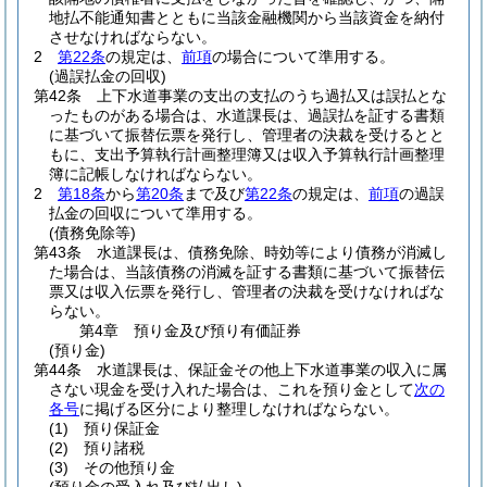
地払不能通知書とともに当該金融機関から当該資金を納付
させなければならない。
2
第22条
の規定は、
前項
の場合について準用する。
(過誤払金の回収)
第42条
上下水道事業の支出の支払のうち過払又は誤払とな
ったものがある場合は、水道課長は、過誤払を証する書類
に基づいて振替伝票を発行し、管理者の決裁を受けるとと
もに、支出予算執行計画整理簿又は収入予算執行計画整理
簿に記帳しなければならない。
2
第18条
から
第20条
まで及び
第22条
の規定は、
前項
の過誤
払金の回収について準用する。
(債務免除等)
第43条
水道課長は、債務免除、時効等により債務が消滅し
た場合は、当該債務の消滅を証する書類に基づいて振替伝
票又は収入伝票を発行し、管理者の決裁を受けなければな
らない。
第4章
預り金及び預り有価証券
(預り金)
第44条
水道課長は、保証金その他上下水道事業の収入に属
さない現金を受け入れた場合は、これを預り金として
次の
各号
に掲げる区分により整理しなければならない。
(1)
預り保証金
(2)
預り諸税
(3)
その他預り金