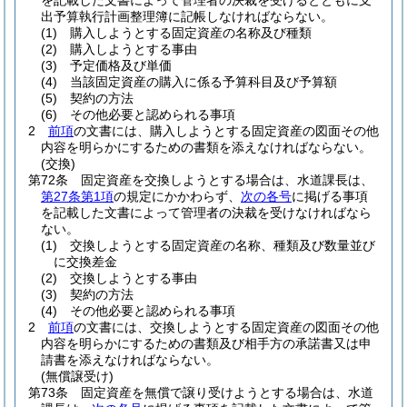
を記載した文書によって管理者の決裁を受けるとともに支
出予算執行計画整理簿に記帳しなければならない。
(1)
購入しようとする固定資産の名称及び種類
(2)
購入しようとする事由
(3)
予定価格及び単価
(4)
当該固定資産の購入に係る予算科目及び予算額
(5)
契約の方法
(6)
その他必要と認められる事項
2
前項
の文書には、購入しようとする固定資産の図面その他
内容を明らかにするための書類を添えなければならない。
(交換)
第72条
固定資産を交換しようとする場合は、水道課長は、
第27条第1項
の規定にかかわらず、
次の各号
に掲げる事項
を記載した文書によって管理者の決裁を受けなければなら
ない。
(1)
交換しようとする固定資産の名称、種類及び数量並び
に交換差金
(2)
交換しようとする事由
(3)
契約の方法
(4)
その他必要と認められる事項
2
前項
の文書には、交換しようとする固定資産の図面その他
内容を明らかにするための書類及び相手方の承諾書又は申
請書を添えなければならない。
(無償譲受け)
第73条
固定資産を無償で譲り受けようとする場合は、水道