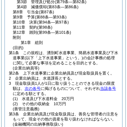
第3節
管理及び処分
(第79条―第82条)
第4節
減価償却
(第83条―第86条)
第8章
引当金
(第87条)
第9章
予算
(第88条―第93条)
第10章
決算
(第94条―第97条)
第11章
契約
(第98条)
第12章
雑則
(第99条―第101条)
附則
第1章
総則
(目的)
第1条
この規程は、湧別町水道事業、簡易水道事業及び下水
道事業
(以下「上下水道事業」という。)
の会計事務の処理
に関して必要な事項を定めることを目的とする。
(企業出納員等)
第2条
上下水道事業に企業出納員及び現金取扱員を置く。
2
企業出納員は、水道課長とする。
3
現金取扱員1人が1日に取り扱うことのできる現金の限度
額は、
次の各号
に掲げるものについて、それぞれ
当該各号
に定める額とする。
(1)
水道及び下水道料金 20万円
(2)
その他の収納金 10万円
(善管注意義務)
第3条
企業出納員及び現金取扱員は、善良な管理者の注意を
もって、現金その他の資産を取り扱わなければならない。
(金融機関の出納事務取扱い)