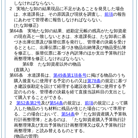
しなければならない。
2
実地たな卸の結果現品に不足があることを発見した場合
は、水道課長は、その原因及び現状を調査し、
前項
の報告
にあわせて管理者に報告しなければならない。
(たな卸修正)
第64条
実地たな卸の結果、総勘定元帳の残高がたな卸資産
の現在高と一致しないときは、水道課長は、たな卸表に基
づき出庫伝票及び振替伝票を発行し、管理者の決裁を受け
るとともに、出庫伝票に基づき物品出納簿及び物品受払簿
を修正し、振替伝票に基づき内訳簿のほか支出予算執行計
画整理簿を修正しなければならない。
第6章
たな卸資産以外の物品
(直購入)
第65条
水道課長は、
第49条第1項各号
に掲げる物品のうち
購入後直ちに使用する予定のもの又は
第78条
の規定に基づ
き建設仮勘定を設けて経理する建設改良工事に使用する予
定のものを、管理者の決裁を経て直接当該科目の支出とし
て購入することができる。
2
第52条第2号
及び
第54条
の規定は、
前項
の規定によって購
入した物品のうち材料に残品が生じた場合について準用す
る。
この場合において、
第54条
中「たな卸資産購入予算執
行計画整理簿」とあるのは、「たな卸資産購入予算執行計
画整理簿及び支出予算執行計画整理簿又は収入予算執行計
画整理簿」と読み替えるものとする。
(物品の管理)