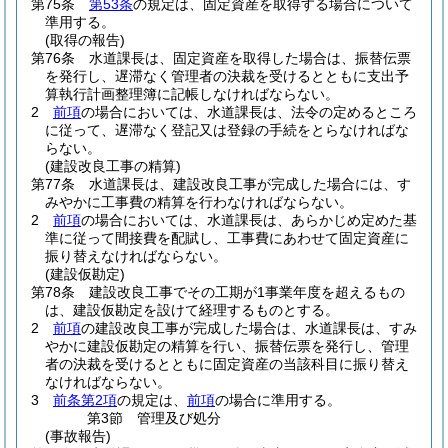
第75条
第53条
の規定は、固定資産を取得する場合について
準用する。
(取得の報告)
第76条
水道課長は、固定資産を取得した場合は、振替伝票
を発行し、遅滞なく管理者の決裁を受けるとともに支出予
算執行計画整理簿に記帳しなければならない。
2
前項
の場合においては、水道課長は、法令の定めるところ
に従って、遅滞なく登記又は登録の手続をとらなければな
らない。
(建設改良工事の精算)
第77条
水道課長は、建設改良工事が完成した場合には、す
みやかに工事費の精算を行わなければならない。
2
前項
の場合においては、水道課長は、あらかじめ定めた基
準に従って間接費を配賦し、工事費にあわせて固定資産に
振り替えなければならない。
(建設仮勘定)
第78条
建設改良工事でその工期が1事業年度を超えるもの
は、建設仮勘定を設けて経理するものとする。
2
前項
の建設改良工事が完成した場合は、水道課長は、すみ
やかに建設仮勘定の精算を行い、振替伝票を発行し、管理
者の決裁を受けるとともに固定資産の当該科目に振り替え
なければならない。
3
前条第2項
の規定は、
前項
の場合に準用する。
第3節
管理及び処分
(事故報告)