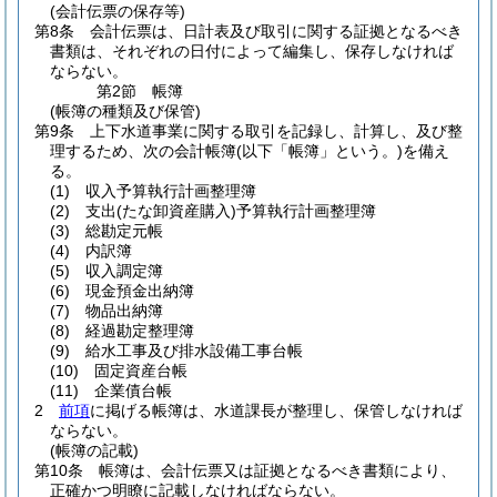
(会計伝票の保存等)
第8条
会計伝票は、日計表及び取引に関する証拠となるべき
書類は、それぞれの日付によって編集し、保存しなければ
ならない。
第2節
帳簿
(帳簿の種類及び保管)
第9条
上下水道事業に関する取引を記録し、計算し、及び整
理するため、次の会計帳簿
(以下「帳簿」という。)
を備え
る。
(1)
収入予算執行計画整理簿
(2)
支出
(たな卸資産購入)
予算執行計画整理簿
(3)
総勘定元帳
(4)
内訳簿
(5)
収入調定簿
(6)
現金預金出納簿
(7)
物品出納簿
(8)
経過勘定整理簿
(9)
給水工事及び排水設備工事台帳
(10)
固定資産台帳
(11)
企業債台帳
2
前項
に掲げる帳簿は、水道課長が整理し、保管しなければ
ならない。
(帳簿の記載)
第10条
帳簿は、会計伝票又は証拠となるべき書類により、
正確かつ明瞭に記載しなければならない。