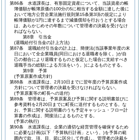
第86条
水道課長は、有形固定資産について、当該資産の帳
簿価額が帳簿原価の100分の5に相当する金額に達した後に
おいて地方公営企業法施行規則第15条第3項の規定により
帳簿価額が1円に達するまで減価償却を行おうとする場合
は、あらかじめその年数について管理者の決裁を受けなけ
ればならない。
第8章
引当金
(退職給付引当金の計上方法)
第87条
退職給付引当金の計上は、簡便法
(当該事業年度の末
日において全企業職員
(同日における退職者を除く。)
が自
己の都合により退職するものと仮定した場合に支給すべき
退職手当の総額による方法をいう。)
によるものとする。
第9章
予算
(予算原案作成方針)
第88条
水道課長は、2月10日までに翌年度の予算原案作成
方針について管理者の決裁を受けなければならない。
(予算原案等の町長への送付)
第89条
管理者は、予算原案及び予算に関する説明書並びに
参考資料を2月20日までに町長に送付するものとする。
な
お、予算に関する説明書のうち予定キャッシュ・フロー計
算書の作成は、間接法によるものとする。
(予算の執行)
第90条
水道課長は、企業の適切な経営管理を確保するため
に必要な計画
(以下「予算執行計画」という。)
を予算の範
囲内で款、項、目、節に区分して作成し、管理者の決裁を