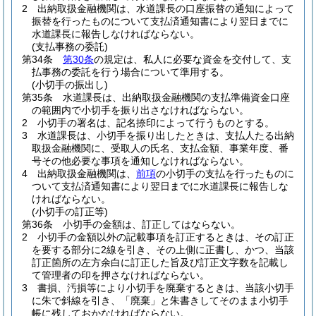
2
出納取扱金融機関は、水道課長の口座振替の通知によって
振替を行ったものについて支払済通知書により翌日までに
水道課長に報告しなければならない。
(支払事務の委託)
第34条
第30条
の規定は、私人に必要な資金を交付して、支
払事務の委託を行う場合について準用する。
(小切手の振出し)
第35条
水道課長は、出納取扱金融機関の支払準備資金口座
の範囲内で小切手を振り出さなければならない。
2
小切手の署名は、記名捺印によって行うものとする。
3
水道課長は、小切手を振り出したときは、支払人たる出納
取扱金融機関に、受取人の氏名、支払金額、事業年度、番
号その他必要な事項を通知しなければならない。
4
出納取扱金融機関は、
前項
の小切手の支払を行ったものに
ついて支払済通知書により翌日までに水道課長に報告しな
ければならない。
(小切手の訂正等)
第36条
小切手の金額は、訂正してはならない。
2
小切手の金額以外の記載事項を訂正するときは、その訂正
を要する部分に2線を引き、その上側に正書し、かつ、当該
訂正箇所の左方余白に訂正した旨及び訂正文字数を記載し
て管理者の印を押さなければならない。
3
書損、汚損等により小切手を廃棄するときは、当該小切手
に朱で斜線を引き、「廃棄」と朱書きしてそのまま小切手
帳に残しておかなければならない。