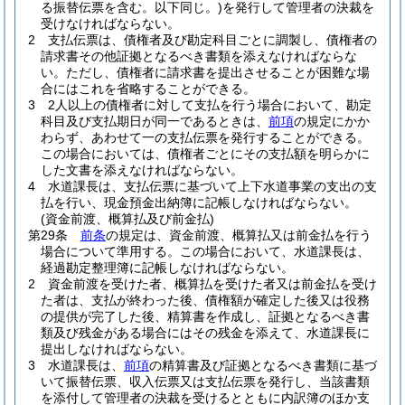
る振替伝票を含む。以下同じ。)
を発行して管理者の決裁を
受けなければならない。
2
支払伝票は、債権者及び勘定科目ごとに調製し、債権者の
請求書その他証拠となるべき書類を添えなければならな
い。
ただし、債権者に請求書を提出させることが困難な場
合にはこれを省略することができる。
3
2人以上の債権者に対して支払を行う場合において、勘定
科目及び支払期日が同一であるときは、
前項
の規定にかか
わらず、あわせて一の支払伝票を発行することができる。
この場合においては、債権者ごとにその支払額を明らかに
した文書を添えなければならない。
4
水道課長は、支払伝票に基づいて上下水道事業の支出の支
払を行い、現金預金出納簿に記帳しなければならない。
(資金前渡、概算払及び前金払)
第29条
前条
の規定は、資金前渡、概算払又は前金払を行う
場合について準用する。
この場合において、水道課長は、
経過勘定整理簿に記帳しなければならない。
2
資金前渡を受けた者、概算払を受けた者又は前金払を受け
た者は、支払が終わった後、債権額が確定した後又は役務
の提供が完了した後、精算書を作成し、証拠となるべき書
類及び残金がある場合にはその残金を添えて、水道課長に
提出しなければならない。
3
水道課長は、
前項
の精算書及び証拠となるべき書類に基づ
いて振替伝票、収入伝票又は支払伝票を発行し、当該書類
を添付して管理者の決裁を受けるとともに内訳簿のほか支