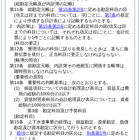
(総勘定元帳及び内訳簿の記帳)
第11条
総勘定元帳は、
第15条第2項
に定める勘定科目の目
(項又は目までの科目については、項)
ごとに、
第7条
の規定
により作成する日計表により記帳するものとする。
2
内訳簿は、
第15条第2項
に定める勘定科目の節
(項又は目
までの科目については、それぞれ項又は目)
ごとに、会計伝
票により1件ごとに記帳するものとする。
(科目の更正)
第12条
整理済みの科目に誤りを発見したときは、直ちに振
替伝票を発行し、正当科目に更正しなければならない。
(帳簿の照合)
第13条
総勘定元帳、内訳簿その他相互に関係する帳簿は、
随時照合しなければならない。
(重要性の原則)
第14条
重要性の判断基準は、次のとおりとする。
(1)
損益項目についての会計処理及び表示は、収益又は費
用の総額の1000分の1以下
(2)
貸借対照表科目の会計処理及び表示については、資産
総額の1000分の1以下
第3節
勘定科目及び予算科目
(勘定科目)
第15条
上下水道事業の経理は、損益勘定、資産勘定、負債
勘定及び資本勘定に区分して行うものとする。
2
前項
に規定する勘定科目の区分は、
別表第1号
に定めると
ころによる。