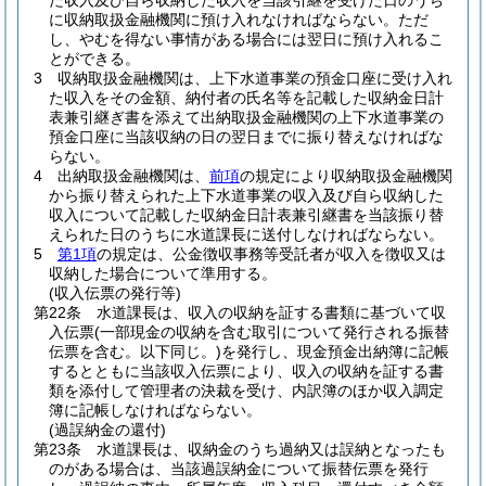
た収入及び自ら収納した収入を当該引継を受けた日のうち
に収納取扱金融機関に預け入れなければならない。
ただ
し、やむを得ない事情がある場合には翌日に預け入れるこ
とができる。
3
収納取扱金融機関は、上下水道事業の預金口座に受け入れ
た収入をその金額、納付者の氏名等を記載した収納金日計
表兼引継ぎ書を添えて出納取扱金融機関の上下水道事業の
預金口座に当該収納の日の翌日までに振り替えなければな
らない。
4
出納取扱金融機関は、
前項
の規定により収納取扱金融機関
から振り替えられた上下水道事業の収入及び自ら収納した
収入について記載した収納金日計表兼引継書を当該振り替
えられた日のうちに水道課長に送付しなければならない。
5
第1項
の規定は、公金徴収事務等受託者が収入を徴収又は
収納した場合について準用する。
(収入伝票の発行等)
第22条
水道課長は、収入の収納を証する書類に基づいて収
入伝票
(一部現金の収納を含む取引について発行される振替
伝票を含む。以下同じ。)
を発行し、現金預金出納簿に記帳
するとともに当該収入伝票により、収入の収納を証する書
類を添付して管理者の決裁を受け、内訳簿のほか収入調定
簿に記帳しなければならない。
(過誤納金の還付)
第23条
水道課長は、収納金のうち過納又は誤納となったも
のがある場合は、当該過誤納金について振替伝票を発行