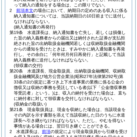
って納入の通知をする場合は、この限りでない。
2
前項本文
の場合において、納期日の定めのある収入に係る
納入通知書については、当該納期日の10日前までに送付し
なければならない。
(納入通知書の再発行)
第19条
水道課長は、納入通知書を亡失し、若しくは損傷し
た旨の納入義務者からの届出又は納付された証券が支払拒
絶された旨の出納取扱金融機関若しくは収納取扱金融機関
からの通知を受けたときは、すみやかに納入通知書を再発
行し、その余白に「何年何月何日再発行」と記載して当該
納入義務者に送付しなければならない。
(領収書の交付)
第20条
水道課長、現金取扱員、出納取扱金融機関、収納取
扱金融機関及び地方公営企業法
(昭和27年法律第292号)
第
33条の2の規定に基づき上下水道事業の業務に係る公金の
徴収又は収納の事務を受託している者
(以下「公金徴収事務
等受託者」という。)
は、収入の納付を受けた場合は、直ち
に納付者に対して領収書を交付しなければならない。
(収納金の取扱い)
第21条
現金取扱員は、現金を収納した場合は、当該現金を
その内訳を示す書類を添えて当該収納した日のうちに水道
課長へ引き継がなければならない。
ただし、やむを得ない
事情がある場合には、翌日引き継ぐことができる。
2
水道課長は、
前項
の規定により現金取扱員から引継を受け