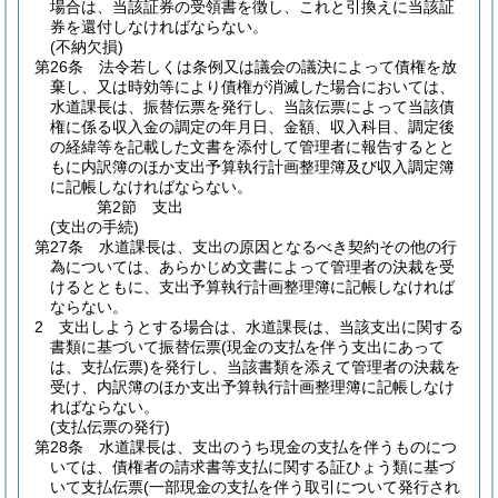
場合は、当該証券の受領書を徴し、これと引換えに当該証
券を還付しなければならない。
(不納欠損)
第26条
法令若しくは条例又は議会の議決によって債権を放
棄し、又は時効等により債権が消滅した場合においては、
水道課長は、振替伝票を発行し、当該伝票によって当該債
権に係る収入金の調定の年月日、金額、収入科目、調定後
の経緯等を記載した文書を添付して管理者に報告するとと
もに内訳簿のほか支出予算執行計画整理簿及び収入調定簿
に記帳しなければならない。
第2節
支出
(支出の手続)
第27条
水道課長は、支出の原因となるべき契約その他の行
為については、あらかじめ文書によって管理者の決裁を受
けるとともに、支出予算執行計画整理簿に記帳しなければ
ならない。
2
支出しようとする場合は、水道課長は、当該支出に関する
書類に基づいて振替伝票
(現金の支払を伴う支出にあって
は、支払伝票)
を発行し、当該書類を添えて管理者の決裁を
受け、内訳簿のほか支出予算執行計画整理簿に記帳しなけ
ればならない。
(支払伝票の発行)
第28条
水道課長は、支出のうち現金の支払を伴うものにつ
いては、債権者の請求書等支払に関する証ひょう類に基づ
いて支払伝票
(一部現金の支払を伴う取引について発行され