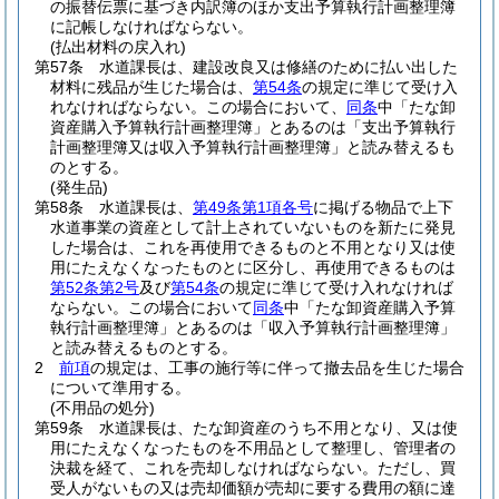
の振替伝票に基づき内訳簿のほか支出予算執行計画整理簿
に記帳しなければならない。
(払出材料の戻入れ)
第57条
水道課長は、建設改良又は修繕のために払い出した
材料に残品が生じた場合は、
第54条
の規定に準じて受け入
れなければならない。
この場合において、
同条
中「たな卸
資産購入予算執行計画整理簿」とあるのは「支出予算執行
計画整理簿又は収入予算執行計画整理簿」と読み替えるも
のとする。
(発生品)
第58条
水道課長は、
第49条第1項各号
に掲げる物品で上下
水道事業の資産として計上されていないものを新たに発見
した場合は、これを再使用できるものと不用となり又は使
用にたえなくなったものとに区分し、再使用できるものは
第52条第2号
及び
第54条
の規定に準じて受け入れなければ
ならない。
この場合において
同条
中「たな卸資産購入予算
執行計画整理簿」とあるのは「収入予算執行計画整理簿」
と読み替えるものとする。
2
前項
の規定は、工事の施行等に伴って撤去品を生じた場合
について準用する。
(不用品の処分)
第59条
水道課長は、たな卸資産のうち不用となり、又は使
用にたえなくなったものを不用品として整理し、管理者の
決裁を経て、これを売却しなければならない。
ただし、買
受人がないもの又は売却価額が売却に要する費用の額に達