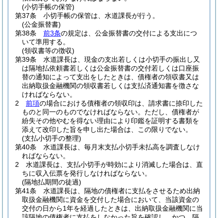
(小切手帳の保管)
第37条
小切手帳の保管は、水道課長が行う。
(公金振替書)
第38条
前3条
の規定は、公金振替書の交付による支出につ
いて準用する。
(領収書等の徴収)
第39条
水道課長は、現金の支出若しくは小切手の振出し又
は隔地払依頼書若しくは公金振替書の交付若しくは口座振
替の通知によって支出をしたときは、債権者の領収書又は
出納取扱金融機関の領収書若しくは支払済通知書を徴さな
ければならない。
2
前項
の場合における債権者の領収印は、請求書に捺印した
ものと同一のものでなければならない。
ただし、債権者が
紛失その他やむを得ない理由により印鑑を証明する書類を
添えて改印した旨を申し出た場合は、この限りでない。
(支払小切手の整理)
第40条
水道課長は、毎月末支払小切手未払高を調査しなけ
ればならない。
2
水道課長は、支払小切手が時効により消滅した場合は、直
ちに収入伝票を発行しなければならない。
(隔地払期間の徒過)
第41条
水道課長は、隔地の債権者に支払をさせるため出納
取扱金融機関に資金を交付した場合において、当該資金の
交付の日から1年を経過したときは、出納取扱金融機関に当
該隔地の債権者に支払をしなかった旨を確認し、かつ、隔