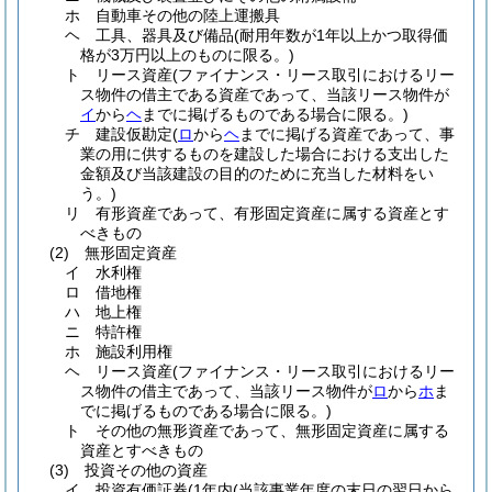
ホ
自動車その他の陸上運搬具
ヘ
工具、器具及び備品
(耐用年数が1年以上かつ取得価
格が3万円以上のものに限る。)
ト
リース資産
(ファイナンス・リース取引におけるリー
ス物件の借主である資産であって、当該リース物件が
イ
から
ヘ
までに掲げるものである場合に限る。)
チ
建設仮勘定
(
ロ
から
ヘ
までに掲げる資産であって、事
業の用に供するものを建設した場合における支出した
金額及び当該建設の目的のために充当した材料をい
う。)
リ
有形資産であって、有形固定資産に属する資産とす
べきもの
(2)
無形固定資産
イ
水利権
ロ
借地権
ハ
地上権
ニ
特許権
ホ
施設利用権
ヘ
リース資産
(ファイナンス・リース取引におけるリー
ス物件の借主であって、当該リース物件が
ロ
から
ホ
ま
でに掲げるものである場合に限る。)
ト
その他の無形資産であって、無形固定資産に属する
資産とすべきもの
(3)
投資その他の資産
イ
投資有価証券
(1年内
(当該事業年度の末日の翌日から