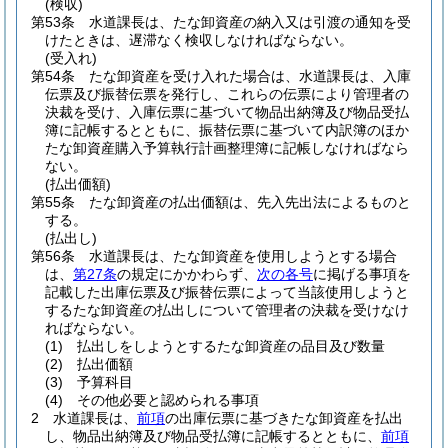
(検収)
第53条
水道課長は、たな卸資産の納入又は引渡の通知を受
けたときは、遅滞なく検収しなければならない。
(受入れ)
第54条
たな卸資産を受け入れた場合は、水道課長は、入庫
伝票及び振替伝票を発行し、これらの伝票により管理者の
決裁を受け、入庫伝票に基づいて物品出納簿及び物品受払
簿に記帳するとともに、振替伝票に基づいて内訳簿のほか
たな卸資産購入予算執行計画整理簿に記帳しなければなら
ない。
(払出価額)
第55条
たな卸資産の払出価額は、先入先出法によるものと
する。
(払出し)
第56条
水道課長は、たな卸資産を使用しようとする場合
は、
第27条
の規定にかかわらず、
次の各号
に掲げる事項を
記載した出庫伝票及び振替伝票によって当該使用しようと
するたな卸資産の払出しについて管理者の決裁を受けなけ
ればならない。
(1)
払出しをしようとするたな卸資産の品目及び数量
(2)
払出価額
(3)
予算科目
(4)
その他必要と認められる事項
2
水道課長は、
前項
の出庫伝票に基づきたな卸資産を払出
し、物品出納簿及び物品受払簿に記帳するとともに、
前項