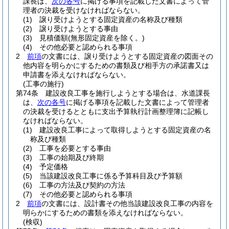
課長は、
次の各号
に掲げる事項を記載した文書によって管
理者の決裁を受けなければならない。
(1)
譲り受けようとする固定資産の名称及び種類
(2)
譲り受けようとする事由
(3)
見積価額
(無形固定資産を除く。)
(4)
その他必要と認められる事項
2
前項
の文書には、譲り受けようとする固定資産の図面その
他内容を明らかにするための書類及び相手方の承諾書又は
申請書を添えなければならない。
(工事の施行)
第74条
建設改良工事を施行しようとする場合は、水道課長
は、
次の各号
に掲げる事項を記載した文書によって管理者
の決裁を受けるとともに支出予算執行計画整理簿に記帳し
なければならない。
(1)
建設改良工事によって取得しようとする固定資産の名
称及び種類
(2)
工事を必要とする事由
(3)
工事の始期及び終期
(4)
予定価格
(5)
当該建設改良工事に係る予算科目及び予算額
(6)
工事の方法及び契約の方法
(7)
その他必要と認められる事項
2
前項
の文書には、設計書その他当該建設改良工事の内容を
明らかにするための書類を添えなければならない。
(検収)