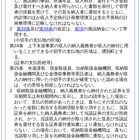
し、過誤納の事由、所属年度、収入科目、還付すべき金額
及び還付すべき納入者を明らかにした書類を添付して管理
者の決裁を受けて、その旨を納入者に通知するとともに、
内訳簿のほか収入予定執行計画整理簿又は支出予算執行計
画整理簿に記帳しなければならない。
2
第28条
及び
第39条
の規定は、
前項
の過誤納金について準
用する。
(小切手の支払地の区域)
第24条
上下水道事業の収入の納入義務者が収入の納付に用
いることができる小切手の支払地の区域は、湧別町とす
る。
(証券の支払拒絶等)
第25条
水道課長、現金取扱員、出納取扱金融機関、収納取
扱金融機関及び公金徴収事務等受託者は、納入義務者が収
入の納付に用いた小切手の支払が確実でないと認める場合
は、その受領を拒絶しなければならない。
2
収納取扱金融機関は、納入義務者から納付された証券を呈
示期間又は有効期間内に呈示し、支払の請求をした場合に
おいて、支払の拒絶があったときは、直ちにその支払のな
かった金額に相当する収納済額を取り消すとともに、当該
証券を納付した納入義務者に対して当該証券の支払が拒絶
され、かつ、当該収入の納付が取り消された旨及び当該証
券を還付する旨を証券還付通知書により通知しなければな
らない。
この場合において、収納取扱金融機関は、直ちに
当該取り消した旨を出納取扱金融機関に通知しなければな