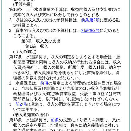
(予算科目)
第16条
上下水道事業の予算は、収益的収入及び支出並びに
資本的収入及び支出に区分して行うものとする。
2
収益的収入及び支出の予算科目は、
前条第2項
に定める勘
定科目による。
3
資本的収入及び支出の予算科目は、
別表第2号
に定めると
ころによる。
第3章
収入及び支出
第1節
収入
(収入の調定)
第17条
水道課長は、収入の調定をしようとする場合は、振
替伝票
(調定と同時に収入の収納が行われる場合には、収入
伝票)
を発行し、収入の根拠、所属年度、収入科目、納入す
べき金額、納入義務者等を明らかにした書類を添付し、管
理者の決裁を受けなければならない。
2
水道課長は、
前項
の規定による管理者の決裁を受けた場合
は、当該伝票及び書類により内訳簿のほか収入予算執行計
画整理簿及び収入調定簿
(営業収益、受託工事収益又は材料
売却収益に限る。以下同じ。)
に記帳しなければならない。
3
前2項
の規定は、収入の調定を更正しようとする場合につ
いて準用する。
(納入通知書の送付)
第18条
水道課長は、
前条
の規定により収入を調定し、又は
収入の調定を更正した場合は、直ちに納入義務者に対して
納入通知書を送付しなければならない。
ただし、口頭によ