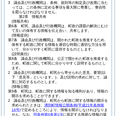
3
議会及び行政機関は、条例、規則等の制定及び改廃に当た
っては、この条例に定める事項を最大限に尊重し、整合性
を図らなければなりません。
第2章
情報共有
(情報共有)
第6条
町民、議会及び行政機関は、町政の課題の解決にむけ
て互いの保有する情報を伝え合い、共有します。
(情報提供)
第7条
議会及び行政機関は、開かれた町政を推進するため、
保有する町政に関する情報を適切な時期に適切な方法を用
いて、分かりやすく町民に提供するものとします。
(説明責任)
第8条
議会及び行政機関は、公正で開かれた町政を推進する
ため、町政に関して町民に分かりやすく説明するものとし
ます。
2
議会及び行政機関は、町民から寄せられた意見、要望
(以
下「意見等」といいます。)
、及び説明の求めに対して、誠
実に対応するものとします。
(情報公開)
第9条
町民は、町政に関する情報を知る権利があり、情報の
開示を求めることができます。
2
議会及び行政機関は、町民から町政に関する情報の開示を
求められたときは、
湧別町情報公開条例
(平成21年条例第
14号)
で定めるところにより、情報を開示しなければなりま
せん。
なお、
同条例第6条第1項
に規定する簡易な情報の場