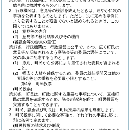
第16条
行政機関は、町民参加によって寄せられた意見等を
総合的に検討するものとします。
2
行政機関は、意見等の検討を終えたときは、速やかに次の
事項を公表するものとします。
ただし、別に定める条例に
より公表することが適当でないと認められるときは、この
限りではありません。
(1)
意見等の内容
(2)
意見等の検討結果及びその理由
(審議会等の委員の選任)
第17条
行政機関は、行政運営に公平で、かつ、広く町民の
意見等が反映されるよう審議会等の委員の選任について、
次の事項に配慮するものとします。
(1)
原則、町民から公募により選任された委員が含まれる
こと。
(2)
幅広く人材を確保するため、委員の就任期間又は他の
審議会等との重複を必要最小限とすること。
第4章
町民投票
(町民投票)
第18条
町長は、町政に関する重要な事項について、直接町
民の意思を確認するため、議会の議決を経て、町民投票を
実施することができます。
2
町民、議会及び町長は、町民投票の結果を尊重します。
3
町民投票に関して必要な事項は、それぞれの事案に応じ、
別に条例で定めます。
(町民投票の請求及び発議)