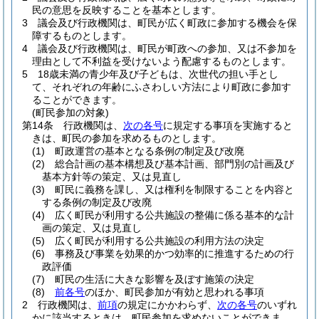
民の意思を反映することを基本とします。
3
議会及び行政機関は、町民が広く町政に参加する機会を保
障するものとします。
4
議会及び行政機関は、町民が町政への参加、又は不参加を
理由として不利益を受けないよう配慮するものとします。
5
18歳未満の青少年及び子どもは、次世代の担い手とし
て、それぞれの年齢にふさわしい方法により町政に参加す
ることができます。
(町民参加の対象)
第14条
行政機関は、
次の各号
に規定する事項を実施すると
きは、町民の参加を求めるものとします。
(1)
町政運営の基本となる条例の制定及び改廃
(2)
総合計画の基本構想及び基本計画、部門別の計画及び
基本方針等の策定、又は見直し
(3)
町民に義務を課し、又は権利を制限することを内容と
する条例の制定及び改廃
(4)
広く町民が利用する公共施設の整備に係る基本的な計
画の策定、又は見直し
(5)
広く町民が利用する公共施設の利用方法の決定
(6)
事務及び事業を効果的かつ効率的に推進するための行
政評価
(7)
町民の生活に大きな影響を及ぼす施策の決定
(8)
前各号
のほか、町民参加が有効と思われる事項
2
行政機関は、
前項
の規定にかかわらず、
次の各号
のいずれ
かに該当するときは、町民参加を求めないことができま