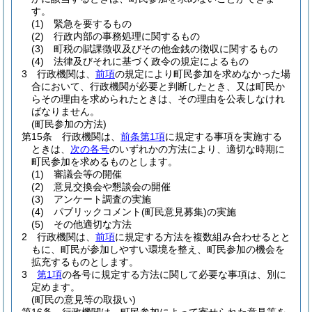
す。
(1)
緊急を要するもの
(2)
行政内部の事務処理に関するもの
(3)
町税の賦課徴収及びその他金銭の徴収に関するもの
(4)
法律及びそれに基づく政令の規定によるもの
3
行政機関は、
前項
の規定により町民参加を求めなかった場
合において、行政機関が必要と判断したとき、又は町民か
らその理由を求められたときは、その理由を公表しなけれ
ばなりません。
(町民参加の方法)
第15条
行政機関は、
前条第1項
に規定する事項を実施する
ときは、
次の各号
のいずれかの方法により、適切な時期に
町民参加を求めるものとします。
(1)
審議会等の開催
(2)
意見交換会や懇談会の開催
(3)
アンケート調査の実施
(4)
パブリックコメント
(町民意見募集)
の実施
(5)
その他適切な方法
2
行政機関は、
前項
に規定する方法を複数組み合わせるとと
もに、町民が参加しやすい環境を整え、町民参加の機会を
拡充するものとします。
3
第1項
の各号に規定する方法に関して必要な事項は、別に
定めます。
(町民の意見等の取扱い)