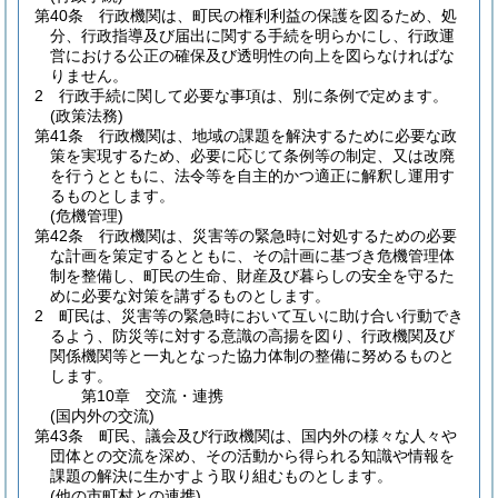
第40条
行政機関は、町民の権利利益の保護を図るため、処
分、行政指導及び届出に関する手続を明らかにし、行政運
営における公正の確保及び透明性の向上を図らなければな
りません。
2
行政手続に関して必要な事項は、別に条例で定めます。
(政策法務)
第41条
行政機関は、地域の課題を解決するために必要な政
策を実現するため、必要に応じて条例等の制定、又は改廃
を行うとともに、法令等を自主的かつ適正に解釈し運用す
るものとします。
(危機管理)
第42条
行政機関は、災害等の緊急時に対処するための必要
な計画を策定するとともに、その計画に基づき危機管理体
制を整備し、町民の生命、財産及び暮らしの安全を守るた
めに必要な対策を講ずるものとします。
2
町民は、災害等の緊急時において互いに助け合い行動でき
るよう、防災等に対する意識の高揚を図り、行政機関及び
関係機関等と一丸となった協力体制の整備に努めるものと
します。
第10章
交流・連携
(国内外の交流)
第43条
町民、議会及び行政機関は、国内外の様々な人々や
団体との交流を深め、その活動から得られる知識や情報を
課題の解決に生かすよう取り組むものとします。
(他の市町村との連携)