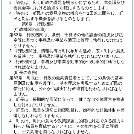
3
議会は、広く町政の課題を明らかにするため、本会議及び
委員会等における論点を明確にするものとします。
4
議会は、町民との意見交換の機会を年1回以上開催し、町
民と対話する機会を設けるものとします。
第8章
行政機関
(行政機関の責務)
第32条
行政機関は、条例、予算その他の議会の議決及び法
令等に基づく事務及び事業を適正に管理し執行しなければ
なりません。
2
行政機関は、情報共有と町民参加を進め、広く町民の意思
を反映して、事務及び事業を執行しなければなりません。
3
行政機関は、事務及び事業を効果的かつ効率的に執行しな
ければなりません。
(町長の責務)
第33条
町長は、行政の最高責任者として、この条例の基本
原則及び制度を遵守し、基本理念を実現するために町民の
信託に応え、公正かつ誠実に行政運営を行わなければなり
ません。
2
町長は、長期的な展望に立って、健全な自治体運営を推進
しなければなりません。
3
町長は、職員を適切に指揮監督し、効率的な組織体制を整
備しなければなりません。
4
町長は、町民の意向や政策課題に的確に対応できる能力を
持った職員を育成するとともに、その能力を公正に評価
し、士気高揚を図らなければなりません。