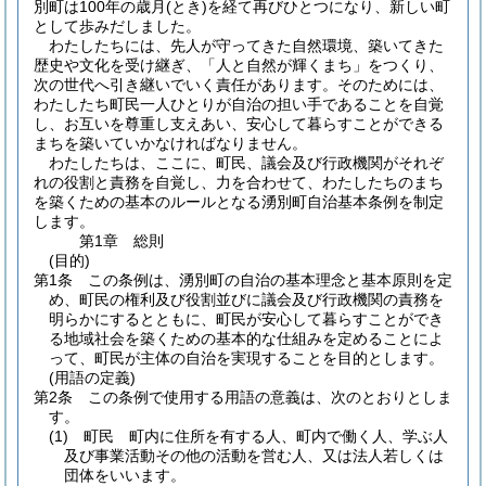
別町は100年の歳月(とき)を経て再びひとつになり、新しい町
として歩みだしました。
わたしたちには、先人が守ってきた自然環境、築いてきた
歴史や文化を受け継ぎ、「人と自然が輝くまち」をつくり、
次の世代へ引き継いでいく責任があります。そのためには、
わたしたち町民一人ひとりが自治の担い手であることを自覚
し、お互いを尊重し支えあい、安心して暮らすことができる
まちを築いていかなければなりません。
わたしたちは、ここに、町民、議会及び行政機関がそれぞ
れの役割と責務を自覚し、力を合わせて、わたしたちのまち
を築くための基本のルールとなる湧別町自治基本条例を制定
します。
第1章
総則
(目的)
第1条
この条例は、湧別町の自治の基本理念と基本原則を定
め、町民の権利及び役割並びに議会及び行政機関の責務を
明らかにするとともに、町民が安心して暮らすことができ
る地域社会を築くための基本的な仕組みを定めることによ
って、町民が主体の自治を実現することを目的とします。
(用語の定義)
第2条
この条例で使用する用語の意義は、次のとおりとしま
す。
(1)
町民 町内に住所を有する人、町内で働く人、学ぶ人
及び事業活動その他の活動を営む人、又は法人若しくは
団体をいいます。