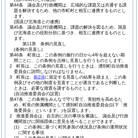
第44条
議会及び行政機関は、広域的な課題又は共通する課
題を解決するため、他の市町村と相互に連携するものとし
ます。
(国及び北海道との連携)
第45条
議会及び行政機関は、課題の解決を図るため、国及
び北海道との役割分担に基づき、相互に連携するものとし
ます。
第11章
条例の見直し
(条例の見直し)
第46条
町長は、この条例の施行の日から4年を超えない期
間ごとに、この条例を点検し見直しを行うものとします。
2
町長は、この条例の見直しを行うときは、湧別町自治推進
委員会に諮問しなければなりません。
3
町長は、
前2項
に規定する見直しの結果を踏まえ、この条
例及びその他の制度を見直すことが適当であると判断した
ときは、必要な措置を講ずるものとします。
(自治推進委員会の設置)
第47条
この条例をみんなで守り育て、実効性を高めるた
め、町長の附属機関として湧別町自治推進委員会
(以下「推
進委員会」といいます。)
を設置します。
2
推進委員会は、自主的に次の事項を審議し、議会及び行政
機関並びに関係団体に意見を述べることができます。
(1)
この条例に基づく町民参加の状況及び条例の運用状況
に関する事項