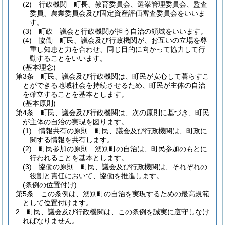
(2)
行政機関 町長、教育委員会、選挙管理委員会、監査
委員、農業委員会及び固定資産評価審査委員会をいいま
す。
(3)
町政 議会と行政機関が担う自治の領域をいいます。
(4)
協働 町民、議会及び行政機関が、お互いの立場を尊
重し知恵と力を合わせ、同じ目的に向かって協力して行
動することをいいます。
(基本理念)
第3条
町民、議会及び行政機関は、町民が安心して暮らすこ
とができる地域社会を持続させるため、町民が主体の自治
を確立することを基本とします。
(基本原則)
第4条
町民、議会及び行政機関は、次の原則に基づき、町民
が主体の自治の実現を図ります。
(1)
情報共有の原則 町民、議会及び行政機関は、町政に
関する情報を共有します。
(2)
町民参加の原則 湧別町の自治は、町民参加のもとに
行われることを基本とします。
(3)
協働の原則 町民、議会及び行政機関は、それぞれの
役割と責任において、協働を推進します。
(条例の位置付け)
第5条
この条例は、湧別町の自治を実現するための最高規範
として位置付けます。
2
町民、議会及び行政機関は、この条例を誠実に遵守しなけ
ればなりません。