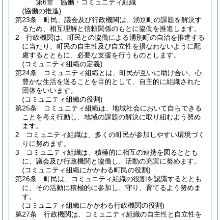
第6章
協働・コミュニティ組織
(協働の推進)
第23条
町民、議会及び行政機関は、湧別町の課題を解決す
るため、相互理解と信頼関係のもとに協働を推進します。
2
行政機関は、町民との協働による湧別町の自治を推進する
に当たり、町民の自主性及び自立性を損なわないように配
慮するとともに、必要な支援を行うものとします。
(コミュニティ組織の定義)
第24条
コミュニティ組織とは、町民が互いに助け合い、心
豊かな生活を送ることを目的として、自主的に組織された
団体をいいます。
(コミュニティ組織の役割)
第25条
コミュニティ組織は、地域社会において自らできる
ことを考え行動し、地域の課題の解決に取り組むよう努め
ます。
2
コミュニティ組織は、多くの町民が参加しやすい環境づく
りに努めます。
3
コミュニティ組織は、積極的に相互の連携を図るととも
に、議会及び行政機関と協働し、活動の充実に努めます。
(コミュニティ組織にかかわる町民の役割)
第26条
町民は、コミュニティ組織の役割を認識するととも
に、その活動に積極的に参加し、守り、育てるよう努めま
す。
(コミュニティ組織にかかわる行政機関の役割)
第27条
行政機関は、コミュニティ組織の自主性と自立性を