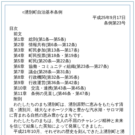
○湧別町自治基本条例
平成25年9月17日
条例第23号
目次
前文
第1章
総則
(第1条―第5条)
第2章
情報共有
(第6条―第12条)
第3章
町民参加
(第13条―第17条)
第4章
町民投票
(第18条・第19条)
第5章
町民
(第20条―第22条)
第6章
協働・コミュニティ組織
(第23条―第27条)
第7章
議会
(第28条―第31条)
第8章
行政機関
(第32条―第35条)
第9章
行政運営
(第36条―第42条)
第10章
交流・連携
(第43条―第45条)
第11章
条例の見直し
(第46条・第47条)
附則
わたしたちのまち湧別町は、湧別原野に恵みをもたらす清
流・湧別川、雄大なオホーツク海と豊かな汽水湖・サロマ湖
に育まれる自然の恵み豊かなまちです。
わたしたちのまちは、先人の不屈のチャレンジ精神と未来
を信じて結集した英知によって発展してきました。
平成21年10月、それぞれの歴史を刻んできた上湧別町と湧