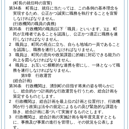
(町長の就任時の宣誓)
第34条
町長は、就任に当たっては、この条例の基本理念を
実現するため、公正かつ誠実に職務を執行することを宣誓
しなければなりません。
(行政機関の職員の責務)
第35条
行政機関の職員
(以下「職員」といいます。)
は、町
民が主権者であることを認識し、公正かつ適正に職務を遂
行しなければなりません。
2
職員は、町民の視点に立ち、自らも地域の一員であること
を認識し、職務を遂行しなければなりません。
3
職員は、町民の意向や政策課題に的確に対応できる能力の
向上を図らなければなりません。
4
職員は、お互いに横断的な連携を密にし、一体となって職
務を遂行しなければなりません。
第9章
行政運営
(総合計画)
第36条
行政機関は、湧別町の目指す将来の姿を明らかに
し、総合的かつ計画的な行政運営を行うため、総合計画を
策定するものとします。
2
行政機関は、総合計画を最上位の計画と位置付け、行政機
関が行う政策は法令の規定によるもの及び緊急的な課題を
除き、総合計画に基づいて実施するものとします。
3
行政機関は、総合計画の実施計画を毎年度見直すととも
に、事務及び事業の進行を管理し、その状況を公表しま
す。