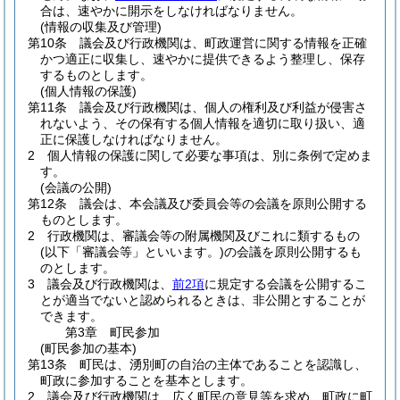
合は、速やかに開示をしなければなりません。
(情報の収集及び管理)
第10条
議会及び行政機関は、町政運営に関する情報を正確
かつ適正に収集し、速やかに提供できるよう整理し、保存
するものとします。
(個人情報の保護)
第11条
議会及び行政機関は、個人の権利及び利益が侵害さ
れないよう、その保有する個人情報を適切に取り扱い、適
正に保護しなければなりません。
2
個人情報の保護に関して必要な事項は、別に条例で定めま
す。
(会議の公開)
第12条
議会は、本会議及び委員会等の会議を原則公開する
ものとします。
2
行政機関は、審議会等の附属機関及びこれに類するもの
(以下「審議会等」といいます。)
の会議を原則公開するも
のとします。
3
議会及び行政機関は、
前2項
に規定する会議を公開するこ
とが適当でないと認められるときは、非公開とすることが
できます。
第3章
町民参加
(町民参加の基本)
第13条
町民は、湧別町の自治の主体であることを認識し、
町政に参加することを基本とします。
2
議会及び行政機関は、広く町民の意見等を求め、町政に町