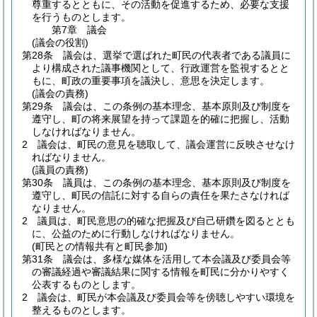
尊重するとともに、その活動を促進するため、必要な支援
を行うものとします。
第7章
議会
(議会の役割)
第28条
議会は、選挙で選ばれた町民の代表者である議員に
より構成された議事機関として、行政運営を監視するとと
もに、町政の重要事項を議決し、意思を決定します。
(議会の責務)
第29条
議会は、この条例の基本理念、基本原則及び制度を
遵守し、町の将来展望を持って課題を的確に把握し、活動
しなければなりません。
2
議会は、町民の意見を聴取して、議会運営に反映させなけ
ればなりません。
(議員の責務)
第30条
議員は、この条例の基本理念、基本原則及び制度を
遵守し、町民の信託に対する自らの責任を果たさなければ
なりません。
2
議員は、町民意思の的確な把握及び自己研鑽を図るととも
に、公益のために行動しなければなりません。
(町民との情報共有と町民参加)
第31条
議会は、多様な媒体を活用して本会議及び委員会等
の審議経過や審議結果に関する情報を町民に分かりやすく
公表するものとします。
2
議会は、町民が本会議及び委員会等を傍聴しやすい環境を
整えるものとします。