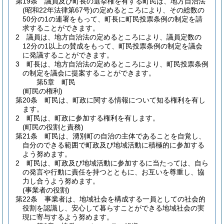
第19条
議員及び町長の選挙権を有する町民は、地方自治法
(昭和22年法律第67号)
の定めるところにより、その総数の
50分の1の連署をもって、町長に町民投票条例の制定を請
求することができます。
2
議員は、地方自治法の定めるところにより、議員定数の
12分の1以上の賛成をもって、町民投票条例の制定を議会
に発議することができます。
3
町長は、地方自治法の定めるところにより、町民投票条例
の制定を議会に提案することができます。
第5章
町民
(町民の権利)
第20条
町民は、町政に関する情報について知る権利を有し
ます。
2
町民は、町政に参加する権利を有します。
(町民の役割と責務)
第21条
町民は、湧別町の自治の主体であることを自覚し、
自分のできる範囲で町政及び地域活動に積極的に参加する
よう努めます。
2
町民は、町政及び地域活動に参加するに当たっては、自ら
の発言や行動に責任を持つとともに、お互いを尊重し、協
力し合うよう努めます。
(事業者の役割)
第22条
事業者は、地域社会を構成する一員としての社会的
役割を認識し、安心して暮らすことができる地域社会の実
現に寄与するよう努めます。