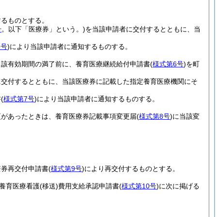
するものとする。
号
。以下「医療券」という。)
を当該申請者に交付するとともに、当
5号
)
により当該申請者に通知するものする。
当該有効期間の満了前に、養育医療継続給付申請書
(
様式第6号
)
を町
に交付するとともに、当該医療券に記載した指定養育医療機関にそ
書
(
様式第7号
)
により当該申請者に通知するものする。
更があったときは、養育医療券記載事項変更届
(
様式第8号
)
に当該変
療券再交付申請書
(
様式第9号
)
により再交付するものとする。
養育医療看護
(移送)
費用支給承認申請書
(
様式第10号
)
に次に掲げる