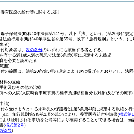
児養育医療の給付等に関する規則
、母子保健法
(昭和40年法律第141号。以下「法」という。)
第20条に規
健法施行規則
(昭和40年厚生省令第55号。以下「施行規則」という。)
に
象者)
給付対象者は、
次の各号
のいずれにも該当する者とする。
を有する満1歳未満の乳児で法第6条第6項に規定する未熟児
育を必要と認めた者
範囲)
付の範囲は、法第20条第3項の規定により次に掲げるとおりとし、法
材料の支給
手術及びその他の治療
所への入院
(入院時食事療養費の標準負担額相当分も対象)
及びその療養
申請)
給付を受けようとする未熟児の保護者
(法第6条第4項に規定する親権を
)
は、施行規則第9条第1項の規定により、養育医療給付申請書
(
様式第
により証明される事項を公簿等により確認することができる場合は、当
書
(
様式第2号
)
式第3号
)