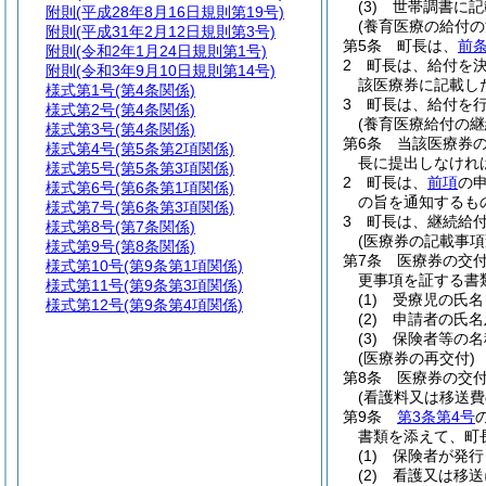
(3)
世帯調書に記
附則
(平成28年8月16日規則第19号)
(養育医療の給付の
附則
(平成31年2月12日規則第3号)
第5条
町長は、
前
附則
(令和2年1月24日規則第1号)
2
町長は、給付を決
附則
(令和3年9月10日規則第14号)
該医療券に記載し
様式第1号
(第4条関係)
3
町長は、給付を
様式第2号
(第4条関係)
(養育医療給付の継
様式第3号
(第4条関係)
第6条
当該医療券
様式第4号
(第5条第2項関係)
長に提出しなけれ
様式第5号
(第5条第3項関係)
2
町長は、
前項
の
様式第6号
(第6条第1項関係)
の旨を通知するも
様式第7号
(第6条第3項関係)
3
町長は、継続給
様式第8号
(第7条関係)
(医療券の記載事項
様式第9号
(第8条関係)
第7条
医療券の交
様式第10号
(第9条第1項関係)
更事項を証する書
様式第11号
(第9条第3項関係)
(1)
受療児の氏名
様式第12号
(第9条第4項関係)
(2)
申請者の氏名
(3)
保険者等の名
(医療券の再交付)
第8条
医療券の交
(看護料又は移送費
第9条
第3条第4号
書類を添えて、町
(1)
保険者が発行
(2)
看護又は移送