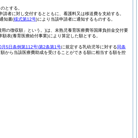
ものとする。
申請者に対し交付するとともに、看護料又は移送費を支給する。
通知書
(
様式第12号
)
により当該申請者に通知するものする。
費用の徴収額」という。)
は、未熟児養育医療費等国庫負担金交付要
準額表
(養育医療給付事業)
により算定した額とする。
0月5日条例第112号)
第2条第1号
に規定する乳幼児等に対する
同条
た額から当該医療費助成を受けることができる額に相当する額を控