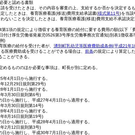
必要と認める書類
申請を受けたときは、その内容を審査の上、支給するか否かを決定する
決定したときは、養育医療看護
(移送)
費用支給承認書
(
様式第11号
)
を当該
行わないことを決定したときは、養育医療看護
(移送)
費用支給不承認決定
の4第1項の規定により徴収する養育医療の給付に要する費用の額
(以下「
26日付け厚生労働省発雇児0526第3号厚生労働事務次官通知)
別表1徴収基
例)
育医療の給付を受けた者が、
湧別町乳幼児等医療費助成条例
(平成21年1
よる医療費助成を受けることができる場合は、
前条
の規定により算定し
ることができる。
定めるもののほか必要な事項は、町長が別に定める。
5年4月1日から施行する。
7年12月29日
規則第29号)
8年1月1日から施行する。
8年3月30日
規則第6号)
の日から施行し、平成27年4月1日から適用する。
8年3月30日
規則第14号)
8年4月1日から施行する。
8年8月16日
規則第19号)
の日から施行し、平成28年4月1日から適用する。
1年2月12日
規則第3号)
の日から施行し、平成30年7月1日から適用する。