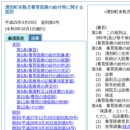
湧別町未熟児養育医療の給付等に関する
規則
○湧別町未熟
平成25年3月29日 規則第3号
(趣旨)
(令和3年10月1日施行)
第1条
この規則は
385号)
及び母子保
条項目次
沿革
(養育医療の給付対
本則
第2条
養育医療の
第1条
(趣旨)
(1)
湧別町に住所
第2条
(養育医療の給付対象者)
(2)
医師が入院養
第3条
(養育医療の給付の範囲)
(養育医療の給付の
第4条
(養育医療の給付の申請)
第3条
養育医療の給
第5条
(養育医療の給付の決定)
(1)
診察
第6条
(養育医療給付の継続給付)
(2)
薬剤又は治療
第7条
(医療券の記載事項変更届)
(3)
医学的処置、
第8条
(医療券の再交付)
(4)
病院又は診療
第9条
(看護料又は移送費の支給)
(5)
移送
第10条
(費用の徴収額)
(養育医療の給付の
第11条
(費用の徴収額の特例)
第4条
養育医療の
第12条
(その他)
「保護者」という。
附則
ただし、当該書類
附則
(平成27年12月29日規則第29号)
(1)
養育医療意見
附則
(平成28年3月30日規則第6号)
(2)
世帯調書
(
様
附則
(平成28年3月30日規則第14号)