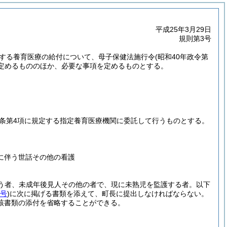
平成25年3月29日
規則第3号
定する養育医療の給付について、母子保健法施行令
(昭和40年政令第
定めるもののほか、必要な事項を定めるものとする。
同条第4項に規定する指定養育医療機関に委託して行うものとする。
に伴う世話その他の看護
行う者、未成年後見人その他の者で、現に未熟児を監護する者。以下
1号
)
に次に掲げる書類を添えて、町長に提出しなければならない。
該書類の添付を省略することができる。