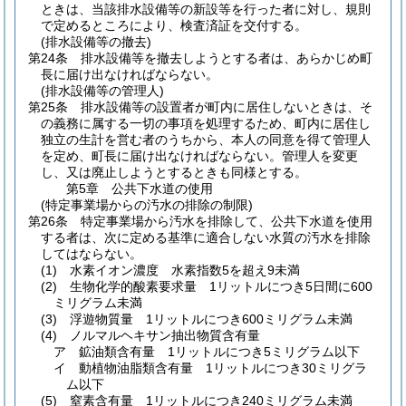
ときは、当該排水設備等の新設等を行った者に対し、規則
で定めるところにより、検査済証を交付する。
(排水設備等の撤去)
第24条
排水設備等を撤去しようとする者は、あらかじめ町
長に届け出なければならない。
(排水設備等の管理人)
第25条
排水設備等の設置者が町内に居住しないときは、そ
の義務に属する一切の事項を処理するため、町内に居住し
独立の生計を営む者のうちから、本人の同意を得て管理人
を定め、町長に届け出なければならない。
管理人を変更
し、又は廃止しようとするときも同様とする。
第5章
公共下水道の使用
(特定事業場からの汚水の排除の制限)
第26条
特定事業場から汚水を排除して、公共下水道を使用
する者は、次に定める基準に適合しない水質の汚水を排除
してはならない。
(1)
水素イオン濃度 水素指数5を超え9未満
(2)
生物化学的酸素要求量 1リットルにつき5日間に600
ミリグラム未満
(3)
浮遊物質量 1リットルにつき600ミリグラム未満
(4)
ノルマルヘキサン抽出物質含有量
ア
鉱油類含有量 1リットルにつき5ミリグラム以下
イ
動植物油脂類含有量 1リットルにつき30ミリグラ
ム以下
(5)
窒素含有量 1リットルにつき240ミリグラム未満