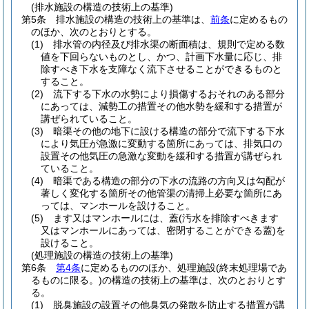
(排水施設の構造の技術上の基準)
第5条
排水施設の構造の技術上の基準は、
前条
に定めるもの
のほか、次のとおりとする。
(1)
排水管の内径及び排水渠の断面積は、規則で定める数
値を下回らないものとし、かつ、計画下水量に応じ、排
除すべき下水を支障なく流下させることができるものと
すること。
(2)
流下する下水の水勢により損傷するおそれのある部分
にあっては、減勢工の措置その他水勢を緩和する措置が
講ぜられていること。
(3)
暗渠その他の地下に設ける構造の部分で流下する下水
により気圧が急激に変動する箇所にあっては、排気口の
設置その他気圧の急激な変動を緩和する措置が講ぜられ
ていること。
(4)
暗渠である構造の部分の下水の流路の方向又は勾配が
著しく変化する箇所その他管渠の清掃上必要な箇所にあ
っては、マンホールを設けること。
(5)
ます又はマンホールには、蓋
(汚水を排除すべきます
又はマンホールにあっては、密閉することができる蓋)
を
設けること。
(処理施設の構造の技術上の基準)
第6条
第4条
に定めるもののほか、処理施設
(終末処理場であ
るものに限る。)
の構造の技術上の基準は、次のとおりとす
る。
(1)
脱臭施設の設置その他臭気の発散を防止する措置が講