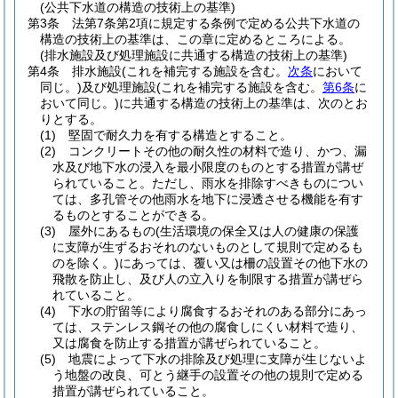
(公共下水道の構造の技術上の基準)
第3条
法第7条第2項に規定する条例で定める公共下水道の
構造の技術上の基準は、この章に定めるところによる。
(排水施設及び処理施設に共通する構造の技術上の基準)
第4条
排水施設
(これを補完する施設を含む。
次条
において
同じ。)
及び処理施設
(これを補完する施設を含む。
第6条
に
おいて同じ。)
に共通する構造の技術上の基準は、次のとお
りとする。
(1)
堅固で耐久力を有する構造とすること。
(2)
コンクリートその他の耐久性の材料で造り、かつ、漏
水及び地下水の浸入を最小限度のものとする措置が講ぜ
られていること。
ただし、雨水を排除すべきものについ
ては、多孔管その他雨水を地下に浸透させる機能を有す
るものとすることができる。
(3)
屋外にあるもの
(生活環境の保全又は人の健康の保護
に支障が生ずるおそれのないものとして規則で定めるも
のを除く。)
にあっては、覆い又は柵の設置その他下水の
飛散を防止し、及び人の立入りを制限する措置が講ぜら
れていること。
(4)
下水の貯留等により腐食するおそれのある部分にあっ
ては、ステンレス鋼その他の腐食しにくい材料で造り、
又は腐食を防止する措置が講ぜられていること。
(5)
地震によって下水の排除及び処理に支障が生じないよ
う地盤の改良、可とう継手の設置その他の規則で定める
措置が講ぜられていること。