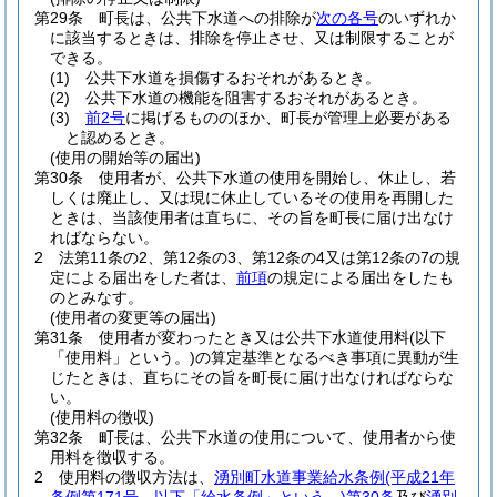
第29条
町長は、公共下水道への排除が
次の各号
のいずれか
に該当するときは、排除を停止させ、又は制限することが
できる。
(1)
公共下水道を損傷するおそれがあるとき。
(2)
公共下水道の機能を阻害するおそれがあるとき。
(3)
前2号
に掲げるもののほか、町長が管理上必要がある
と認めるとき。
(使用の開始等の届出)
第30条
使用者が、公共下水道の使用を開始し、休止し、若
しくは廃止し、又は現に休止しているその使用を再開した
ときは、当該使用者は直ちに、その旨を町長に届け出なけ
ればならない。
2
法第11条の2、第12条の3、第12条の4又は第12条の7の規
定による届出をした者は、
前項
の規定による届出をしたも
のとみなす。
(使用者の変更等の届出)
第31条
使用者が変わったとき又は公共下水道使用料
(以下
「使用料」という。)
の算定基準となるべき事項に異動が生
じたときは、直ちにその旨を町長に届け出なければならな
い。
(使用料の徴収)
第32条
町長は、公共下水道の使用について、使用者から使
用料を徴収する。
2
使用料の徴収方法は、
湧別町水道事業給水条例
(平成21年