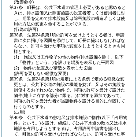
(改善命令)
第37条
町長は、公共下水道の管理上必要があると認めると
きは、排水設備又は除害施設の設置者若しくは使用者に対
し、期限を定めて排水設備又は除害施設の構造若しくは使
用の方法の変更を命ずることができる。
(行為の許可)
第38条
法第24条第1項の許可を受けようとする者は、申請
書に次に掲げる図面を添付して、町長に提出しなければな
らない。
許可を受けた事項の変更をしようとするときも同
様とする。
(1)
施設又は工作物その他の物件
(排水設備を除く。以下
「物件」という。)
を設ける場所を表示した平面図
(2)
物件の配置及び構造を表示した図面
(許可を要しない軽微な変更)
第39条
法第24条第1項の規定による条例で定める軽微な変
更とは、公共下水道の施設の機能を妨げ、又はその施設を
損傷するおそれのない物件で、同項の許可を受けて設けた
物件
(地上に存する部分に限る。)
に対する添加であって、
同項の許可を受けた者が当該物件を設ける目的に付随して
行うものとする。
(占用)
第40条
公共下水道の敷地又は排水施設に物件
(以下「占用物
件」という。)
を設け、継続して公共下水道の敷地又は排水
施設を占用しようとする者は、占用許可申請書を提出し
て、町長の許可を受けなければならない。
許可を受けた事