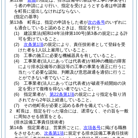
第12条
前条
の指定は、排水設備等の新設等工事の事業を行
う者の申請により行い、指定を受けようとする者は申請書
を町長に提出しなければならない。
(指定の基準)
第13条
町長は、指定の申請をした者が
次の各号
のいずれに
も適合していると認めるときは、指定を行う。
(1)
建設業法
(昭和24年法律第100号)
第3条の規定による許
可を受けていること。
(2)
次条第1項
の規定により、責任技術者として登録を受
けた者を1人以上雇用していること。
(3)
工事の施工に必要な機械器具を有していること。
(4)
工事業者
(法人にあっては代表者)
が精神の機能の障害
により排水設備等の新設等の工事の事業を適正に行うに
当たって必要な認知、判断及び意思疎通を適切に行うこ
とができない者でないこと。
(5)
工事業者
(法人にあっては代表者)
が破産手続開始の決
定を受けて復権を得ない者でないこと。
(6)
指定業者が、
第22条第1項
の規定により指定を取り消
されてから2年以上経過していること。
(7)
その他町長が必要と認める条件を備えていること。
2
町長は、指定を行った場合には、遅滞なく、その旨を一般
に周知させる措置をとる。
(排水設備工事責任技術者)
第14条
指定業者は、営業所ごとに、
次項各号
に掲げる職務
をさせるため、
次条第1項
に規定する排水設備工事責任技術