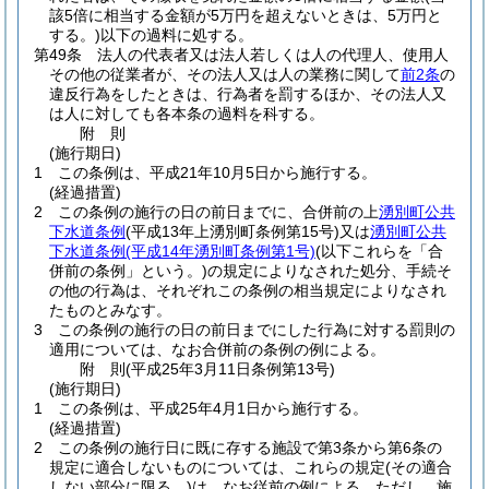
該5倍に相当する金額が5万円を超えないときは、5万円と
する。)
以下の過料に処する。
第49条
法人の代表者又は法人若しくは人の代理人、使用人
その他の従業者が、その法人又は人の業務に関して
前2条
の
違反行為をしたときは、行為者を罰するほか、その法人又
は人に対しても各本条の過料を科する。
附
則
(施行期日)
1
この条例は、平成21年10月5日から施行する。
(経過措置)
2
この条例の施行の日の前日までに、合併前の上
湧別町公共
下水道条例
(平成13年上湧別町条例第15号)
又は
湧別町公共
下水道条例
(平成14年湧別町条例第1号)
(以下これらを「合
併前の条例」という。)
の規定によりなされた処分、手続そ
の他の行為は、それぞれこの条例の相当規定によりなされ
たものとみなす。
3
この条例の施行の日の前日までにした行為に対する罰則の
適用については、なお合併前の条例の例による。
附
則
(平成25年3月11日
条例第13号)
(施行期日)
1
この条例は、平成25年4月1日から施行する。
(経過措置)
2
この条例の施行日に既に存する施設で第3条から第6条の
規定に適合しないものについては、これらの規定
(その適合
しない部分に限る。)
は、なお従前の例による。
ただし、施