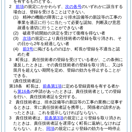
を有するものとする。
2
前項
の規定にかかわらず、
次の各号
のいずれかに該当する
場合は、登録を受けることはできない。
(1)
精神の機能の障害により排水設備等の新設等の工事の
事業を適正に行うに当たって必要な認知、判断及び意思
疎通を適切に行うことができない者
(2)
破産手続開始の決定を受けて復権を得ない者
(3)
次項
の規定により責任技術者の登録を取り消され、そ
の日から2年を経過しない者
(4)
前3号
に掲げるもののほか、町長が登録を不適当と認
めた者
3
町長は、責任技術者の登録を受けている者が、この条例に
違反したときは、その責任技術者の登録を取り消し、又は6
箇月を超えない期間を定め、登録の効力を停止することが
できる。
(責任技術者証)
第18条
町長は、
前条第1項
に定める登録資格を有する者か
ら
第16条
の申請があったときは、責任技術者としての登録
を行い、責任技術者証を交付する。
2
責任技術者は、排水設備等の新設等の工事の業務に従事す
るときは、常に責任技術者証を携帯し、関係者の請求があ
ったときは、これを提示しなければならない。
3
責任技術者は、
前条第3項
の規定により登録を取り消され
たときは、責任技術者証を遅滞なく町長に返納しなければ
ならない。
また、
同項
の規定により登録の効力を一時停止