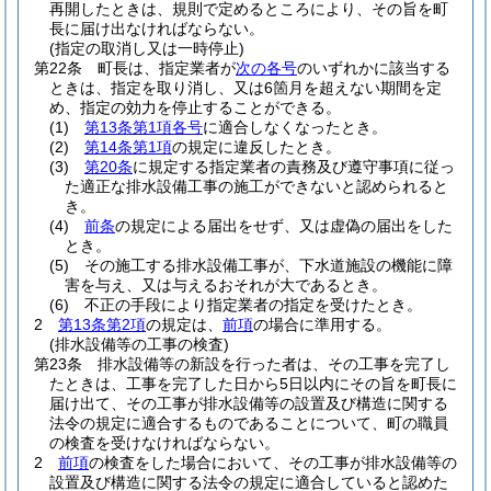
再開したときは、規則で定めるところにより、その旨を町
長に届け出なければならない。
(指定の取消し又は一時停止)
第22条
町長は、指定業者が
次の各号
のいずれかに該当する
ときは、指定を取り消し、又は6箇月を超えない期間を定
め、指定の効力を停止することができる。
(1)
第13条第1項各号
に適合しなくなったとき。
(2)
第14条第1項
の規定に違反したとき。
(3)
第20条
に規定する指定業者の責務及び遵守事項に従っ
た適正な排水設備工事の施工ができないと認められると
き。
(4)
前条
の規定による届出をせず、又は虚偽の届出をした
とき。
(5)
その施工する排水設備工事が、下水道施設の機能に障
害を与え、又は与えるおそれが大であるとき。
(6)
不正の手段により指定業者の指定を受けたとき。
2
第13条第2項
の規定は、
前項
の場合に準用する。
(排水設備等の工事の検査)
第23条
排水設備等の新設を行った者は、その工事を完了し
たときは、工事を完了した日から5日以内にその旨を町長に
届け出て、その工事が排水設備等の設置及び構造に関する
法令の規定に適合するものであることについて、町の職員
の検査を受けなければならない。
2
前項
の検査をした場合において、その工事が排水設備等の
設置及び構造に関する法令の規定に適合していると認めた