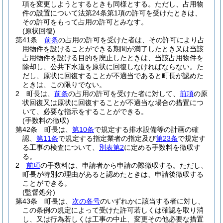
項を変更しようとするときも同様とする。
ただし、占用物
件の設置について法第24条第1項の許可を受けたときは、
その許可をもって占用の許可とみなす。
(原状回復)
第41条
前条
の占用の許可を受けた者は、その許可により占
用物件を設けることができる期間が満了したとき又は当該
占用物件を設ける目的を廃止したときは、当該占用物件を
除却し、公共下水道を原状に回復しなければならない。
た
だし、原状に回復することが不適当であると町長が認めた
ときは、この限りでない。
2
町長は、
前条
の占用の許可を受けた者に対して、
前項
の原
状回復又は原状に回復することが不適当な場合の措置につ
いて、必要な指示をすることができる。
(手数料の徴収)
第42条
町長は、
第10条
で規定する排水設備等の計画の確
認、
第11条
で規定する指定業者の指定及び
第23条
で規定す
る工事の検査について、
別表第2
に定める手数料を徴収す
る。
2
前項
の手数料は、申請者から申請の際徴収する。
ただし、
町長が特別の理由があると認めたときは、申請後徴収する
ことができる。
(監督処分)
第43条
町長は、
次の各号
のいずれかに該当する者に対し、
この条例の規定によって受けた許可若しくは確認を取り消
し、又は行為若しくは工事の中止、変更その他必要な措置