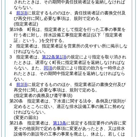
されたときは、その期間中責任技術者証を返納しなければ
ならない。
4
前3項
に規定するもののほか、責任技術者証の書換交付及
び再交付に関し必要な事項は、規則で定める。
(指定業者証)
第19条
町長は、指定業者として指定を行った工事の事業を
行う者に対し、排水設備工事指定業者証
(以下「指定業者
証」という。)
を交付する。
2
指定業者は、指定業者証を営業所の見やすい所に掲示しな
ければならない。
3
指定業者は、
第22条第1項
の規定により指定を取り消され
たときは、遅滞なく町長に指定業者証を返納しなければな
らない。
また、
同項
の規定により指定の効力を一時停止さ
れたときは、その期間中指定業者証を返納しなければなら
ない。
4
前3項
に規定するもののほか、指定業者証の書換交付及び
再交付に関し必要な事項は、規則で定める。
(指定業者の責務及び遵守事項)
第20条
指定業者は、下水道に関する法令、条例及び規則が
定めるところに従い、適正な排水設備工事の施工に努めな
ければならない。
(変更の届出)
第21条
指定業者は、
第13条
に規定する指定要件の内容に変
更その他規則で定める事項に変更があったとき、又は排水
設備等の新設等の工事の事業を廃止し、休止し、若しくは