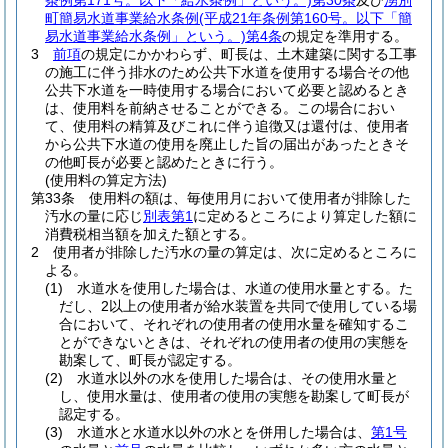
条例第171号。以下「給水条例」という。)
第30条
及び
湧別
町簡易水道事業給水条例
(平成21年条例第160号。以下「簡
易水道事業給水条例」という。)
第4条
の規定を準用する。
3
前項
の規定にかかわらず、町長は、土木建築に関する工事
の施工に伴う排水のため公共下水道を使用する場合その他
公共下水道を一時使用する場合において必要と認めるとき
は、使用料を前納させることができる。
この場合におい
て、使用料の精算及びこれに伴う追徴又は還付は、使用者
から公共下水道の使用を廃止した旨の届出があったときそ
の他町長が必要と認めたときに行う。
(使用料の算定方法)
第33条
使用料の額は、毎使用月において使用者が排除した
汚水の量に応じ
別表第1
に定めるところにより算定した額に
消費税相当額を加えた額とする。
2
使用者が排除した汚水の量の算定は、次に定めるところに
よる。
(1)
水道水を使用した場合は、水道の使用水量とする。
た
だし、2以上の使用者が給水装置を共同で使用している場
合において、それぞれの使用者の使用水量を確知するこ
とができないときは、それぞれの使用者の使用の実態を
勘案して、町長が認定する。
(2)
水道水以外の水を使用した場合は、その使用水量と
し、使用水量は、使用者の使用の実態を勘案して町長が
認定する。
(3)
水道水と水道水以外の水とを併用した場合は、
第1号