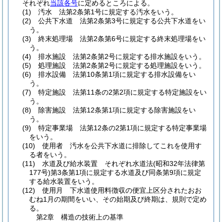
それぞれ
当該各号
に定めるところによる。
(1)
汚水 法第2条第1号に規定する汚水をいう。
(2)
公共下水道 法第2条第3号に規定する公共下水道をい
う。
(3)
終末処理場 法第2条第6号に規定する終末処理場をい
う。
(4)
排水施設 法第2条第2号に規定する排水施設をいう。
(5)
処理施設 法第2条第2号に規定する処理施設をいう。
(6)
排水設備 法第10条第1項に規定する排水設備をい
う。
(7)
特定施設 法第11条の2第2項に規定する特定施設をい
う。
(8)
除害施設 法第12条第1項に規定する除害施設をい
う。
(9)
特定事業場 法第12条の2第1項に規定する特定事業場
をいう。
(10)
使用者 汚水を公共下水道に排除してこれを使用す
る者をいう。
(11)
水道及び給水装置 それぞれ水道法
(昭和32年法律第
177号)
第3条第1項に規定する水道及び同条第9項に規定
する給水装置をいう。
(12)
使用月 下水道使用料徴収の便宜上区分されたおお
むね1月の期間をいい、その始期及び終期は、規則で定め
る。
第2章
構造の技術上の基準