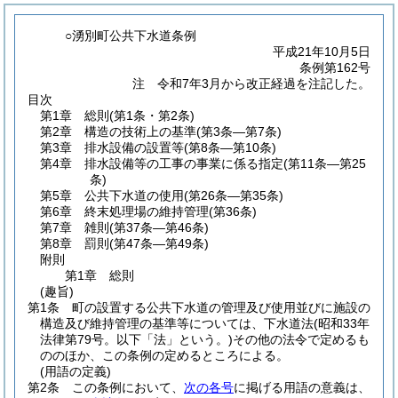
○湧別町公共下水道条例
平成21年10月5日
条例第162号
注 令和7年3月から改正経過を注記した。
目次
第1章
総則
(第1条・第2条)
第2章
構造の技術上の基準
(第3条―第7条)
第3章
排水設備の設置等
(第8条―第10条)
第4章
排水設備等の工事の事業に係る指定
(第11条―第25
条)
第5章
公共下水道の使用
(第26条―第35条)
第6章
終末処理場の維持管理
(第36条)
第7章
雑則
(第37条―第46条)
第8章
罰則
(第47条―第49条)
附則
第1章
総則
(趣旨)
第1条
町の設置する公共下水道の管理及び使用並びに施設の
構造及び維持管理の基準等については、下水道法
(昭和33年
法律第79号。以下「法」という。)
その他の法令で定めるも
ののほか、この条例の定めるところによる。
(用語の定義)
第2条
この条例において、
次の各号
に掲げる用語の意義は、