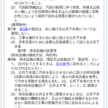
ぜられていること。
(2)
汚泥処理施設は、汚泥の処理に伴う排気、排液又は残
さい物により生活環境の保全又は人の健康の保護に支障
が生じないよう規則で定める措置が講ぜられているこ
と。
(適用除外)
第7条
前3条
の規定は、次に掲げる公共下水道については、
適用しない。
(1)
工事を施行するために仮に設ける公共下水道
(2)
非常災害のために必要な応急措置として設ける公共下
水道
第3章
排水設備の設置等
(排水設備の接続方法、内径等)
第8条
排水設備の新設、増設又は改築
(以下「新設等」とい
う。)
を行おうとするときは、
次の各号
に定めるところによ
らなければならない。
(1)
公共下水道に汚水を流入させるために設ける排水設備
(法第11条第1項の規定により、他人の排水設備を使用し
て汚水を排除する場合も含む。)
は、公共下水道のますそ
の他の排水設備
(以下「公共ます等」という。)
に固着さ
せること。
(2)
排水設備を公共ます等に固着させるときは、公共下水
道の施設の機能を妨げ、又はその施設を損傷するおそれ
のない箇所及び工事の実施方法で別に定めるものによる
こと。