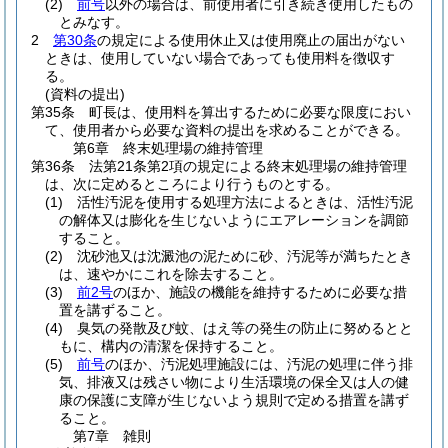
(2)
前号
以外の場合は、前使用者に引き続き使用したもの
とみなす。
2
第30条
の規定による使用休止又は使用廃止の届出がない
ときは、使用していない場合であっても使用料を徴収す
る。
(資料の提出)
第35条
町長は、使用料を算出するために必要な限度におい
て、使用者から必要な資料の提出を求めることができる。
第6章
終末処理場の維持管理
第36条
法第21条第2項の規定による終末処理場の維持管理
は、次に定めるところにより行うものとする。
(1)
活性汚泥を使用する処理方法によるときは、活性汚泥
の解体又は膨化を生じないようにエアレーションを調節
すること。
(2)
沈砂池又は沈澱池の泥ために砂、汚泥等が満ちたとき
は、速やかにこれを除去すること。
(3)
前2号
のほか、施設の機能を維持するために必要な措
置を講ずること。
(4)
臭気の発散及び蚊、はえ等の発生の防止に努めるとと
もに、構内の清潔を保持すること。
(5)
前号
のほか、汚泥処理施設には、汚泥の処理に伴う排
気、排液又は残さい物により生活環境の保全又は人の健
康の保護に支障が生じないよう規則で定める措置を講ず
ること。
第7章
雑則