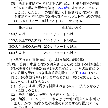
(3)
汚水を排除すべき排水管の内径は、町長が特別の理由
があると認めた場合を除き、
次の表
に定めるところによ
ること。
ただし、一の建築物から排除される汚水の一部
を排除すべき排水管で延長が3メートル以下のものの内径
は、75ミリメートル以上とすることができる。
排水人口
排水管の内径
150人未満
100ミリメートル以上
150人以上300人未満
150ミリメートル以上
300人以上600人未満
200ミリメートル以上
600人以上
250ミリメートル以上
(公共下水道に直接接続しない排水施設の新設等)
第9条
公共下水道に汚水を流入させるために設ける排水施設
(排水設備及び法第24条第1項の規定により、その設置につ
いて許可を受けるべき排水施設を除く。以下
次条
において
同じ。)
の新設等を行おうとするときは、次に定めるところ
によらなければならない。
(1)
公共ます等で汚水を排除すべきものに、流入させるよ
うに設けること。
(2)
堅固で耐久力を有する構造とすること。
(3)
陶器、コンクリート、れんがその他の耐久性の材料で
造り、かつ、漏水を最小限度のものとする措置が講じら
れていること。