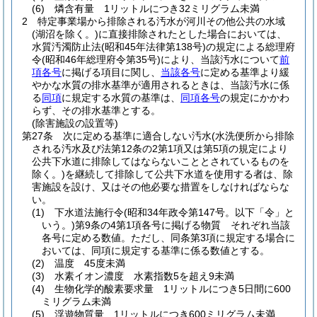
(6)
燐含有量 1リットルにつき32ミリグラム未満
2
特定事業場から排除される汚水が河川その他公共の水域
(湖沼を除く。)
に直接排除されたとした場合においては、
水質汚濁防止法
(昭和45年法律第138号)
の規定による総理府
令
(昭和46年総理府令第35号)
により、当該汚水について
前
項各号
に掲げる項目に関し、
当該各号
に定める基準より緩
やかな水質の排水基準が適用されるときは、当該汚水に係
る
同項
に規定する水質の基準は、
同項各号
の規定にかかわ
らず、その排水基準とする。
(除害施設の設置等)
第27条
次に定める基準に適合しない汚水
(水洗便所から排除
される汚水及び法第12条の2第1項又は第5項の規定により
公共下水道に排除してはならないこととされているものを
除く。)
を継続して排除して公共下水道を使用する者は、除
害施設を設け、又はその他必要な措置をしなければならな
い。
(1)
下水道法施行令
(昭和34年政令第147号。以下「令」と
いう。)
第9条の4第1項各号に掲げる物質 それぞれ当該
各号に定める数値。
ただし、同条第3項に規定する場合に
おいては、同項に規定する基準に係る数値とする。
(2)
温度 45度未満
(3)
水素イオン濃度 水素指数5を超え9未満
(4)
生物化学的酸素要求量 1リットルにつき5日間に600
ミリグラム未満
(5)
浮遊物質量 1リットルにつき600ミリグラム未満