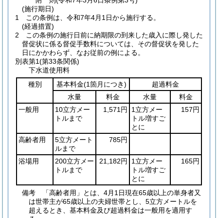
附
則
(令和7年3月6日
条例第3号)
(施行期日)
1
この条例は、令和7年4月1日から施行する。
(経過措置)
2
この条例の施行日前に納期限の到来した歳入に際し発した
督促状に係る督促手数料については、その督促状を発した
日にかかわらず、なお従前の例による。
別表第1
(第33条関係)
下水道使用料
種別
基本料金
(1箇月につき)
超過料金
水量
料金
水量
料金
一般用
10立方メー
1,571円
1立方メー
157円
トルまで
トル増すご
とに
高齢者用
5立方メート
785円
ルまで
浴場用
200立方メー
21,182円
1立方メー
165円
トルまで
トル増すご
とに
備考 「高齢者用」とは、4月1日現在65歳以上の単身者又
は世帯主が65歳以上の夫婦世帯とし、5立方メートルを
超えるとき、基本料金及び超過料金は一般用を適用す