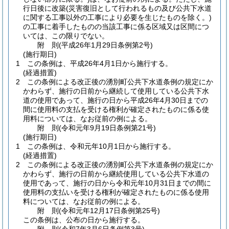
行日後に改築
(災害復旧として行われるもの及び公共下水道
に関する工事以外の工事により必要を生じたものを除く。)
の工事に着手したものの当該工事に係る区域又は区間につ
いては、この限りでない。
附
則
(平成26年1月29日
条例第2号)
(施行期日)
1
この条例は、平成26年4月1日から施行する。
(経過措置)
2
この条例による改正後の湧別町公共下水道条例の規定にか
かわらず、施行の日前から継続して使用している公共下水
道の使用であって、施行の日から平成26年4月30日までの
間に使用料の支払を受ける権利が確定されたものに係る使
用料については、なお従前の例による。
附
則
(令和元年9月19日
条例第21号)
(施行期日)
1
この条例は、令和元年10月1日から施行する。
(経過措置)
2
この条例による改正後の湧別町公共下水道条例の規定にか
かわらず、施行の日前から継続使用している公共下水道の
使用であって、施行の日から令和元年10月31日までの間に
使用料の支払いを受ける権利が確定されたものに係る使用
料については、なお従前の例による。
附
則
(令和元年12月17日
条例第25号)
この条例は、公布の日から施行する。