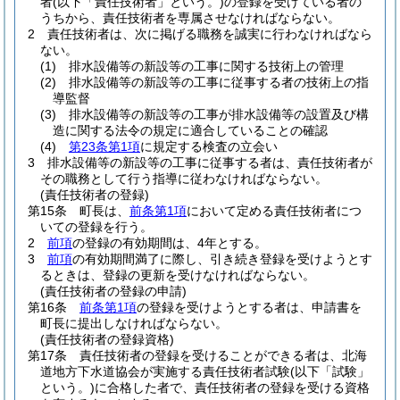
者
(以下「責任技術者」という。)
の登録を受けている者の
うちから、責任技術者を専属させなければならない。
2
責任技術者は、次に掲げる職務を誠実に行わなければなら
ない。
(1)
排水設備等の新設等の工事に関する技術上の管理
(2)
排水設備等の新設等の工事に従事する者の技術上の指
導監督
(3)
排水設備等の新設等の工事が排水設備等の設置及び構
造に関する法令の規定に適合していることの確認
(4)
第23条第1項
に規定する検査の立会い
3
排水設備等の新設等の工事に従事する者は、責任技術者が
その職務として行う指導に従わなければならない。
(責任技術者の登録)
第15条
町長は、
前条第1項
において定める責任技術者につ
いての登録を行う。
2
前項
の登録の有効期間は、4年とする。
3
前項
の有効期間満了に際し、引き続き登録を受けようとす
るときは、登録の更新を受けなければならない。
(責任技術者の登録の申請)
第16条
前条第1項
の登録を受けようとする者は、申請書を
町長に提出しなければならない。
(責任技術者の登録資格)
第17条
責任技術者の登録を受けることができる者は、北海
道地方下水道協会が実施する責任技術者試験
(以下「試験」
という。)
に合格した者で、責任技術者の登録を受ける資格