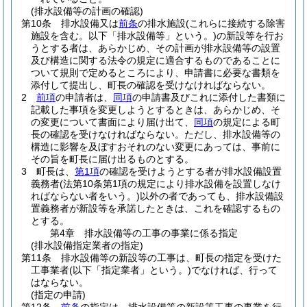
(排水設備等の計画の確認)
第10条
排水設備又は
前条
の排水施設
(これらに接続する除害
施設を含む。以下「排水設備等」という。)
の新設等を行お
うとする者は、あらかじめ、その計画が排水設備等の設置
及び構造に関する法令の規定に適合するものであることに
ついて規則で定めるところにより、申請書に必要な書類を
添付して提出し、町長の確認を受けなければならない。
2
前項
の申請者は、
同項
の申請書及びこれに添付した書類に
記載した事項を変更しようとするときは、あらかじめ、そ
の変更について書面により届け出て、
同項
の規定による町
長の確認を受けなければならない。
ただし、排水設備等の
構造に影響を及ぼすおそれのない変更にあっては、事前に
その旨を町長に届け出るものとする。
3
町長は、
第1項
の確認を受けようとする者が排水設備設置
義務者
(法第10条第1項の規定により排水設備を設置しなけ
ればならない者をいう。)
以外の者であっても、排水設備設
置義務者が新設等を承諾したときは、これを確認するもの
とする。
第4章
排水設備等の工事の事業に係る指定
(排水設備指定業者の指定)
第11条
排水設備等の新設等の工事は、町長の指定を受けた
工事業者
(以下「指定業者」という。)
でなければ、行って
はならない。
(指定の申請)