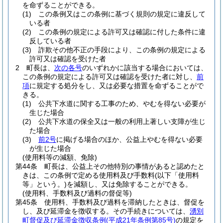
を命ずることができる。
(1)
この条例又はこの条例に基づく規則の規定に違反して
いる者
(2)
この条例の規定による許可又は確認に付した条件に違
反している者
(3)
詐欺その他不正の手段により、この条例の規定による
許可又は確認を受けた者
2
町長は、
次の各号
のいずれかに該当する場合においては、
この条例の規定による許可又は確認を受けた者に対し、
前
項
に規定する処分をし、又は必要な措置を命ずることがで
きる。
(1)
公共下水道に関する工事のため、やむを得ない必要が
生じた場合
(2)
公共下水道の保全又は一般の利用上著しい支障が生じ
た場合
(3)
前2号
に掲げる場合のほか、公益上やむを得ない必要
が生じた場合
(使用料等の減額、免除)
第44条
町長は、公益上その他特別の事情があると認めたと
きは、この条例で定める使用料及び手数料
(以下「使用料
等」という。)
を減額し、又は免除することができる。
(使用料、手数料及び過料の督促等)
第45条
使用料、手数料及び過料を滞納したときは、督促を
し、及び延滞金を徴収する。
その手続きについては、
湧別
町督促及び延滞金徴収条例
(平成21年条例第85号)
の規定を