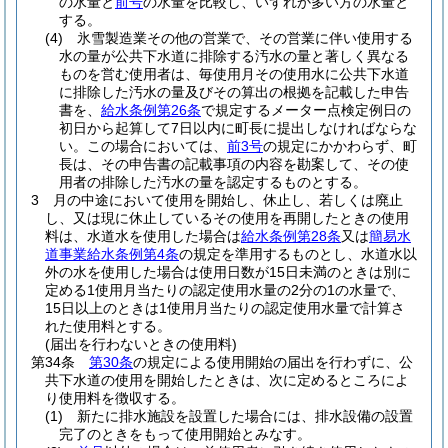
の水量と
前号
の水量を比較し、いずれか多い方の水量と
する。
(4)
氷雪製造業その他の営業で、その営業に伴い使用する
水の量が公共下水道に排除する汚水の量と著しく異なる
ものを営む使用者は、毎使用月その使用水に公共下水道
に排除した汚水の量及びその算出の根拠を記載した申告
書を、
給水条例第26条
で規定するメーター点検定例日の
初日から起算して7日以内に町長に提出しなければならな
い。
この場合においては、
前3号
の規定にかかわらず、町
長は、その申告書の記載事項の内容を勘案して、その使
用者の排除した汚水の量を認定するものとする。
3
月の中途において使用を開始し、休止し、若しくは廃止
し、又は現に休止しているその使用を再開したときの使用
料は、水道水を使用した場合は
給水条例第28条
又は
簡易水
道事業給水条例第4条
の規定を準用するものとし、水道水以
外の水を使用した場合は使用日数が15日未満のときは別に
定める1使用月当たりの認定使用水量の2分の1の水量で、
15日以上のときは1使用月当たりの認定使用水量で計算さ
れた使用料とする。
(届出を行わないときの使用料)
第34条
第30条
の規定による使用開始の届出を行わずに、公
共下水道の使用を開始したときは、次に定めるところによ
り使用料を徴収する。
(1)
新たに排水施設を設置した場合には、排水設備の設置
完了のときをもって使用開始とみなす。