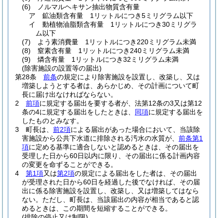
(6)
ノルマルヘキサン抽出物質含有量
ア
鉱油類含有量 1リットルにつき5ミリグラム以下
イ
動植物油脂類含有量 1リットルにつき30ミリグラ
ム以下
(7)
よう素消費量 1リットルにつき220ミリグラム未満
(8)
窒素含有量 1リットルにつき240ミリグラム未満
(9)
燐含有量 1リットルにつき32ミリグラム未満
(除害施設の設置等の届出)
第28条
前条
の規定により除害施設を設置し、改築し、又は
増築しようとする者は、あらかじめ、その計画について町
長に届け出なければならない。
2
前項
に規定する届出を要する者が、法第12条の3又は第12
条の4に規定する届出をしたときは、
同項
に規定する届出を
したものとみなす。
3
町長は、
前2項
による届出があった場合において、当該除
害施設から公共下水道に排除される汚水の水質が、
前条第1
項
に定める基準に適合しないと認めるときは、その届出を
受理した日から60日以内に限り、その届出に係る計画内容
の変更を命ずることができる。
4
第1項
又は
第2項
の規定による届出をした者は、その届出
が受理された日から60日を経過した後でなければ、その届
出に係る除害施設を設置し、改築し、又は増築してはなら
ない。
ただし、町長は、当該届出の内容が相当であると認
めるときは、この期間を短縮することができる。
(排除の停止又は制限)