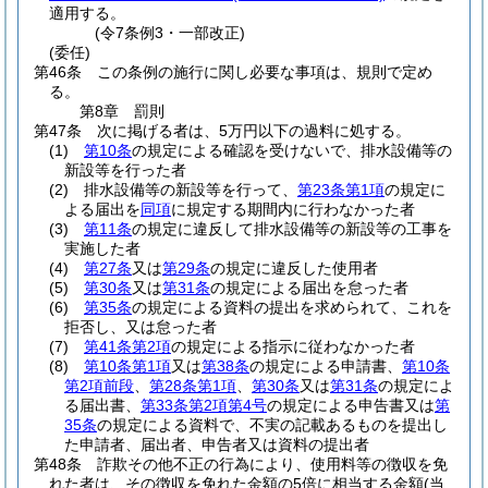
適用する。
(令7条例3・一部改正)
(委任)
第46条
この条例の施行に関し必要な事項は、規則で定め
る。
第8章
罰則
第47条
次に掲げる者は、5万円以下の過料に処する。
(1)
第10条
の規定による確認を受けないで、排水設備等の
新設等を行った者
(2)
排水設備等の新設等を行って、
第23条第1項
の規定に
よる届出を
同項
に規定する期間内に行わなかった者
(3)
第11条
の規定に違反して排水設備等の新設等の工事を
実施した者
(4)
第27条
又は
第29条
の規定に違反した使用者
(5)
第30条
又は
第31条
の規定による届出を怠った者
(6)
第35条
の規定による資料の提出を求められて、これを
拒否し、又は怠った者
(7)
第41条第2項
の規定による指示に従わなかった者
(8)
第10条第1項
又は
第38条
の規定による申請書、
第10条
第2項前段
、
第28条第1項
、
第30条
又は
第31条
の規定によ
る届出書、
第33条第2項第4号
の規定による申告書又は
第
35条
の規定による資料で、不実の記載あるものを提出し
た申請者、届出者、申告者又は資料の提出者
第48条
詐欺その他不正の行為により、使用料等の徴収を免
れた者は、その徴収を免れた金額の5倍に相当する金額
(当