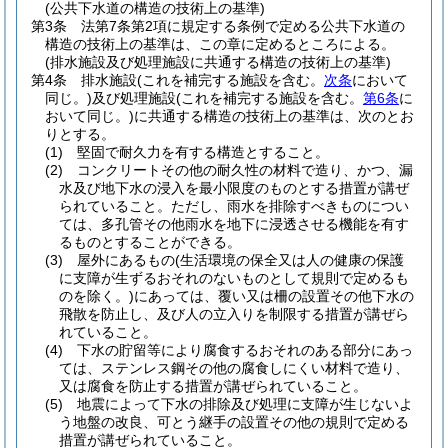
(公共下水道の構造の技術上の基準)
第3条
法第7条第2項に規定する条例で定める公共下水道の
構造の技術上の基準は、この章に定めるところによる。
(排水施設及び処理施設に共通する構造の技術上の基準)
第4条
排水施設
(これを補完する施設を含む。
次条
において
同じ。)
及び処理施設
(これを補完する施設を含む。
第6条
に
おいて同じ。)
に共通する構造の技術上の基準は、次のとお
りとする。
(1)
堅固で耐久力を有する構造とすること。
(2)
コンクリートその他の耐久性の材料で造り、かつ、漏
水及び地下水の浸入を最小限度のものとする措置が講ぜ
られていること。
ただし、雨水を排除すべきものについ
ては、多孔管その他雨水を地下に浸透させる機能を有す
るものとすることができる。
(3)
屋外にあるもの
(生活環境の保全又は人の健康の保護
に支障が生ずるおそれのないものとして規則で定めるも
のを除く。)
にあっては、覆い又は柵の設置その他下水の
飛散を防止し、及び人の立入りを制限する措置が講ぜら
れていること。
(4)
下水の貯留等により腐食するおそれのある部分にあっ
ては、ステンレス鋼その他の腐食しにくい材料で造り、
又は腐食を防止する措置が講ぜられていること。
(5)
地震によって下水の排除及び処理に支障が生じないよ
う地盤の改良、可とう継手の設置その他の規則で定める
措置が講ぜられていること。