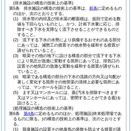
(排水施設の構造の技術上の基準)
第5条
排水施設の構造の技術上の基準は、
前条
に定めるもの
のほか、次のとおりとする。
(1)
排水管の内径及び排水渠の断面積は、規則で定める数
値を下回らないものとし、かつ、計画下水量に応じ、排
除すべき下水を支障なく流下させることができるものと
すること。
(2)
流下する下水の水勢により損傷するおそれのある部分
にあっては、減勢工の措置その他水勢を緩和する措置が
講ぜられていること。
(3)
暗渠その他の地下に設ける構造の部分で流下する下水
により気圧が急激に変動する箇所にあっては、排気口の
設置その他気圧の急激な変動を緩和する措置が講ぜられ
ていること。
(4)
暗渠である構造の部分の下水の流路の方向又は勾配が
著しく変化する箇所その他管渠の清掃上必要な箇所にあ
っては、マンホールを設けること。
(5)
ます又はマンホールには、蓋
(汚水を排除すべきます
又はマンホールにあっては、密閉することができる蓋)
を
設けること。
(処理施設の構造の技術上の基準)
第6条
第4条
に定めるもののほか、処理施設
(終末処理場であ
るものに限る。)
の構造の技術上の基準は、次のとおりとす
る。
(1)
脱臭施設の設置その他臭気の発散を防止する措置が講