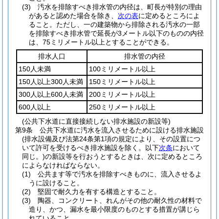
(3)
汚水を排除すべき排水管の内径は、町長が特別の理由
があると認めた場合を除き、
次の表
に定めるところによ
ること。
ただし、一の建築物から排除される汚水の一部
を排除すべき排水管で延長が3メートル以下のものの内径
は、75ミリメートル以上とすることができる。
排水人口
排水管の内径
150人未満
100ミリメートル以上
150人以上300人未満
150ミリメートル以上
300人以上600人未満
200ミリメートル以上
600人以上
250ミリメートル以上
(公共下水道に直接接続しない排水施設の新設等)
第9条
公共下水道に汚水を流入させるために設ける排水施設
(排水設備及び法第24条第1項の規定により、その設置につ
いて許可を受けるべき排水施設を除く。以下
次条
において
同じ。)
の新設等を行おうとするときは、次に定めるところ
によらなければならない。
(1)
公共ます等で汚水を排除すべきものに、流入させるよ
うに設けること。
(2)
堅固で耐久力を有する構造とすること。
(3)
陶器、コンクリート、れんがその他の耐久性の材料で
造り、かつ、漏水を最小限度のものとする措置が講じら
れていること。