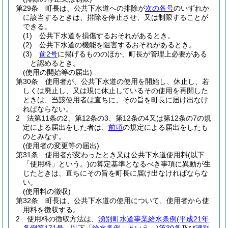
第29条
町長は、公共下水道への排除が
次の各号
のいずれか
に該当するときは、排除を停止させ、又は制限することが
できる。
(1)
公共下水道を損傷するおそれがあるとき。
(2)
公共下水道の機能を阻害するおそれがあるとき。
(3)
前2号
に掲げるもののほか、町長が管理上必要がある
と認めるとき。
(使用の開始等の届出)
第30条
使用者が、公共下水道の使用を開始し、休止し、若
しくは廃止し、又は現に休止しているその使用を再開した
ときは、当該使用者は直ちに、その旨を町長に届け出なけ
ればならない。
2
法第11条の2、第12条の3、第12条の4又は第12条の7の規
定による届出をした者は、
前項
の規定による届出をしたも
のとみなす。
(使用者の変更等の届出)
第31条
使用者が変わったとき又は公共下水道使用料
(以下
「使用料」という。)
の算定基準となるべき事項に異動が生
じたときは、直ちにその旨を町長に届け出なければならな
い。
(使用料の徴収)
第32条
町長は、公共下水道の使用について、使用者から使
用料を徴収する。
2
使用料の徴収方法は、
湧別町水道事業給水条例
(平成21年