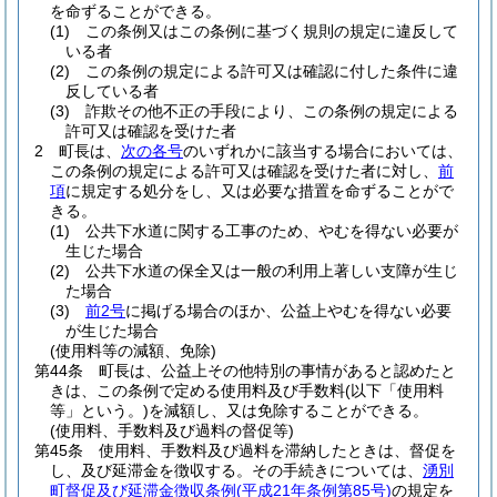
を命ずることができる。
(1)
この条例又はこの条例に基づく規則の規定に違反して
いる者
(2)
この条例の規定による許可又は確認に付した条件に違
反している者
(3)
詐欺その他不正の手段により、この条例の規定による
許可又は確認を受けた者
2
町長は、
次の各号
のいずれかに該当する場合においては、
この条例の規定による許可又は確認を受けた者に対し、
前
項
に規定する処分をし、又は必要な措置を命ずることがで
きる。
(1)
公共下水道に関する工事のため、やむを得ない必要が
生じた場合
(2)
公共下水道の保全又は一般の利用上著しい支障が生じ
た場合
(3)
前2号
に掲げる場合のほか、公益上やむを得ない必要
が生じた場合
(使用料等の減額、免除)
第44条
町長は、公益上その他特別の事情があると認めたと
きは、この条例で定める使用料及び手数料
(以下「使用料
等」という。)
を減額し、又は免除することができる。
(使用料、手数料及び過料の督促等)
第45条
使用料、手数料及び過料を滞納したときは、督促を
し、及び延滞金を徴収する。
その手続きについては、
湧別
町督促及び延滞金徴収条例
(平成21年条例第85号)
の規定を