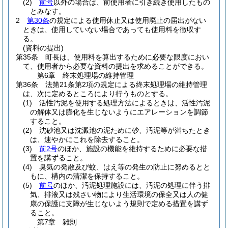
(2)
前号
以外の場合は、前使用者に引き続き使用したもの
とみなす。
2
第30条
の規定による使用休止又は使用廃止の届出がない
ときは、使用していない場合であっても使用料を徴収す
る。
(資料の提出)
第35条
町長は、使用料を算出するために必要な限度におい
て、使用者から必要な資料の提出を求めることができる。
第6章
終末処理場の維持管理
第36条
法第21条第2項の規定による終末処理場の維持管理
は、次に定めるところにより行うものとする。
(1)
活性汚泥を使用する処理方法によるときは、活性汚泥
の解体又は膨化を生じないようにエアレーションを調節
すること。
(2)
沈砂池又は沈澱池の泥ために砂、汚泥等が満ちたとき
は、速やかにこれを除去すること。
(3)
前2号
のほか、施設の機能を維持するために必要な措
置を講ずること。
(4)
臭気の発散及び蚊、はえ等の発生の防止に努めるとと
もに、構内の清潔を保持すること。
(5)
前号
のほか、汚泥処理施設には、汚泥の処理に伴う排
気、排液又は残さい物により生活環境の保全又は人の健
康の保護に支障が生じないよう規則で定める措置を講ず
ること。
第7章
雑則