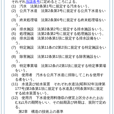
それぞれ
当該各号
に定めるところによる。
(1)
汚水 法第2条第1号に規定する汚水をいう。
(2)
公共下水道 法第2条第3号に規定する公共下水道をい
う。
(3)
終末処理場 法第2条第6号に規定する終末処理場をい
う。
(4)
排水施設 法第2条第2号に規定する排水施設をいう。
(5)
処理施設 法第2条第2号に規定する処理施設をいう。
(6)
排水設備 法第10条第1項に規定する排水設備をい
う。
(7)
特定施設 法第11条の2第2項に規定する特定施設をい
う。
(8)
除害施設 法第12条第1項に規定する除害施設をい
う。
(9)
特定事業場 法第12条の2第1項に規定する特定事業場
をいう。
(10)
使用者 汚水を公共下水道に排除してこれを使用す
る者をいう。
(11)
水道及び給水装置 それぞれ水道法
(昭和32年法律第
177号)
第3条第1項に規定する水道及び同条第9項に規定
する給水装置をいう。
(12)
使用月 下水道使用料徴収の便宜上区分されたおお
むね1月の期間をいい、その始期及び終期は、規則で定め
る。
第2章
構造の技術上の基準