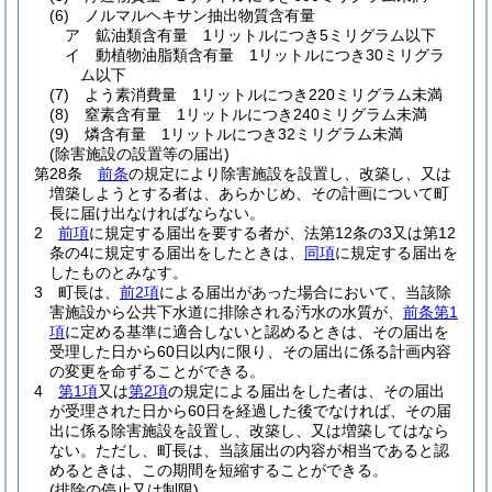
(6)
ノルマルヘキサン抽出物質含有量
ア
鉱油類含有量 1リットルにつき5ミリグラム以下
イ
動植物油脂類含有量 1リットルにつき30ミリグラ
ム以下
(7)
よう素消費量 1リットルにつき220ミリグラム未満
(8)
窒素含有量 1リットルにつき240ミリグラム未満
(9)
燐含有量 1リットルにつき32ミリグラム未満
(除害施設の設置等の届出)
第28条
前条
の規定により除害施設を設置し、改築し、又は
増築しようとする者は、あらかじめ、その計画について町
長に届け出なければならない。
2
前項
に規定する届出を要する者が、法第12条の3又は第12
条の4に規定する届出をしたときは、
同項
に規定する届出を
したものとみなす。
3
町長は、
前2項
による届出があった場合において、当該除
害施設から公共下水道に排除される汚水の水質が、
前条第1
項
に定める基準に適合しないと認めるときは、その届出を
受理した日から60日以内に限り、その届出に係る計画内容
の変更を命ずることができる。
4
第1項
又は
第2項
の規定による届出をした者は、その届出
が受理された日から60日を経過した後でなければ、その届
出に係る除害施設を設置し、改築し、又は増築してはなら
ない。
ただし、町長は、当該届出の内容が相当であると認
めるときは、この期間を短縮することができる。
(排除の停止又は制限)