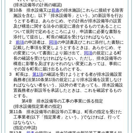
(排水設備等の計画の確認)
第10条
排水設備又は
前条
の排水施設
(これらに接続する除害
施設を含む。以下「排水設備等」という。)
の新設等を行お
うとする者は、あらかじめ、その計画が排水設備等の設置
及び構造に関する法令の規定に適合するものであることに
ついて規則で定めるところにより、申請書に必要な書類を
添付して提出し、町長の確認を受けなければならない。
2
前項
の申請者は、
同項
の申請書及びこれに添付した書類に
記載した事項を変更しようとするときは、あらかじめ、そ
の変更について書面により届け出て、
同項
の規定による町
長の確認を受けなければならない。
ただし、排水設備等の
構造に影響を及ぼすおそれのない変更にあっては、事前に
その旨を町長に届け出るものとする。
3
町長は、
第1項
の確認を受けようとする者が排水設備設置
義務者
(法第10条第1項の規定により排水設備を設置しなけ
ればならない者をいう。)
以外の者であっても、排水設備設
置義務者が新設等を承諾したときは、これを確認するもの
とする。
第4章
排水設備等の工事の事業に係る指定
(排水設備指定業者の指定)
第11条
排水設備等の新設等の工事は、町長の指定を受けた
工事業者
(以下「指定業者」という。)
でなければ、行って
はならない。
(指定の申請)