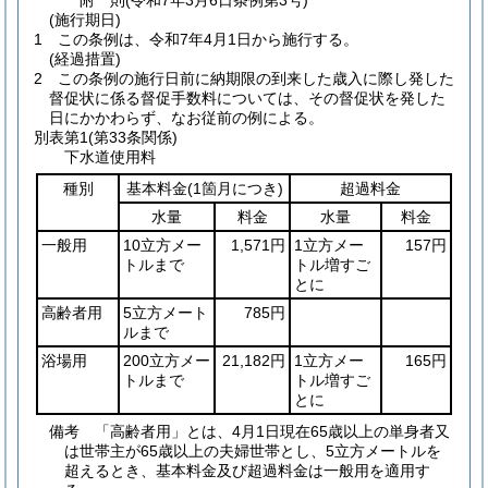
附
則
(令和7年3月6日
条例第3号)
(施行期日)
1
この条例は、令和7年4月1日から施行する。
(経過措置)
2
この条例の施行日前に納期限の到来した歳入に際し発した
督促状に係る督促手数料については、その督促状を発した
日にかかわらず、なお従前の例による。
別表第1
(第33条関係)
下水道使用料
種別
基本料金
(1箇月につき)
超過料金
水量
料金
水量
料金
一般用
10立方メー
1,571円
1立方メー
157円
トルまで
トル増すご
とに
高齢者用
5立方メート
785円
ルまで
浴場用
200立方メー
21,182円
1立方メー
165円
トルまで
トル増すご
とに
備考 「高齢者用」とは、4月1日現在65歳以上の単身者又
は世帯主が65歳以上の夫婦世帯とし、5立方メートルを
超えるとき、基本料金及び超過料金は一般用を適用す