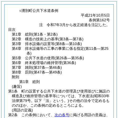
○湧別町公共下水道条例
平成21年10月5日
条例第162号
注 令和7年3月から改正経過を注記した。
目次
第1章
総則
(第1条・第2条)
第2章
構造の技術上の基準
(第3条―第7条)
第3章
排水設備の設置等
(第8条―第10条)
第4章
排水設備等の工事の事業に係る指定
(第11条―第25
条)
第5章
公共下水道の使用
(第26条―第35条)
第6章
終末処理場の維持管理
(第36条)
第7章
雑則
(第37条―第46条)
第8章
罰則
(第47条―第49条)
附則
第1章
総則
(趣旨)
第1条
町の設置する公共下水道の管理及び使用並びに施設の
構造及び維持管理の基準等については、下水道法
(昭和33年
法律第79号。以下「法」という。)
その他の法令で定めるも
ののほか、この条例の定めるところによる。
(用語の定義)
第2条
この条例において、
次の各号
に掲げる用語の意義は、