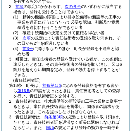
を有するものとする。
2
前項
の規定にかかわらず、
次の各号
のいずれかに該当する
場合は、登録を受けることはできない。
(1)
精神の機能の障害により排水設備等の新設等の工事の
事業を適正に行うに当たって必要な認知、判断及び意思
疎通を適切に行うことができない者
(2)
破産手続開始の決定を受けて復権を得ない者
(3)
次項
の規定により責任技術者の登録を取り消され、そ
の日から2年を経過しない者
(4)
前3号
に掲げるもののほか、町長が登録を不適当と認
めた者
3
町長は、責任技術者の登録を受けている者が、この条例に
違反したときは、その責任技術者の登録を取り消し、又は6
箇月を超えない期間を定め、登録の効力を停止することが
できる。
(責任技術者証)
第18条
町長は、
前条第1項
に定める登録資格を有する者か
ら
第16条
の申請があったときは、責任技術者としての登録
を行い、責任技術者証を交付する。
2
責任技術者は、排水設備等の新設等の工事の業務に従事す
るときは、常に責任技術者証を携帯し、関係者の請求があ
ったときは、これを提示しなければならない。
3
責任技術者は、
前条第3項
の規定により登録を取り消され
たときは、責任技術者証を遅滞なく町長に返納しなければ
ならない。
また、
同項
の規定により登録の効力を一時停止