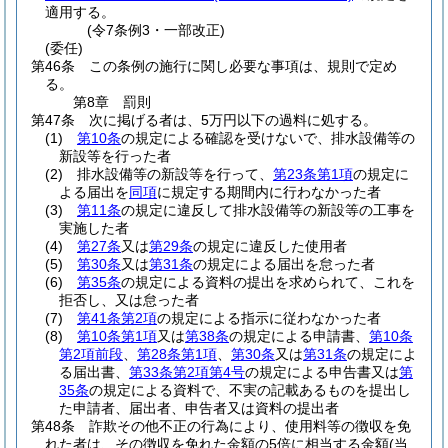
適用する。
(令7条例3・一部改正)
(委任)
第46条
この条例の施行に関し必要な事項は、規則で定め
る。
第8章
罰則
第47条
次に掲げる者は、5万円以下の過料に処する。
(1)
第10条
の規定による確認を受けないで、排水設備等の
新設等を行った者
(2)
排水設備等の新設等を行って、
第23条第1項
の規定に
よる届出を
同項
に規定する期間内に行わなかった者
(3)
第11条
の規定に違反して排水設備等の新設等の工事を
実施した者
(4)
第27条
又は
第29条
の規定に違反した使用者
(5)
第30条
又は
第31条
の規定による届出を怠った者
(6)
第35条
の規定による資料の提出を求められて、これを
拒否し、又は怠った者
(7)
第41条第2項
の規定による指示に従わなかった者
(8)
第10条第1項
又は
第38条
の規定による申請書、
第10条
第2項前段
、
第28条第1項
、
第30条
又は
第31条
の規定によ
る届出書、
第33条第2項第4号
の規定による申告書又は
第
35条
の規定による資料で、不実の記載あるものを提出し
た申請者、届出者、申告者又は資料の提出者
第48条
詐欺その他不正の行為により、使用料等の徴収を免
れた者は、その徴収を免れた金額の5倍に相当する金額
(当