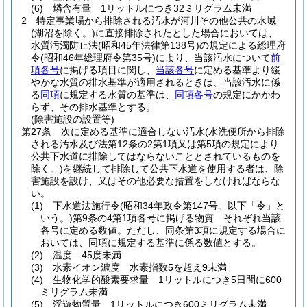
(6)
燐含有量 1リットルにつき32ミリグラム未満
2
特定事業場から排除される汚水が河川その他公共の水域
(湖沼を除く。)
に直接排除されたとした場合においては、
水質汚濁防止法
(昭和45年法律第138号)
の規定による総理府
令
(昭和46年総理府令第35号)
により、当該汚水について
前
項各号
に掲げる項目に関し、
当該各号
に定める基準より緩
やかな水質の排水基準が適用されるときは、当該汚水に係
る
同項
に規定する水質の基準は、
同項各号
の規定にかかわ
らず、その排水基準とする。
(除害施設の設置等)
第27条
次に定める基準に適合しない汚水
(水洗便所から排除
される汚水及び法第12条の2第1項又は第5項の規定により
公共下水道に排除してはならないこととされているものを
除く。)
を継続して排除して公共下水道を使用する者は、除
害施設を設け、又はその他必要な措置をしなければならな
い。
(1)
下水道法施行令
(昭和34年政令第147号。以下「令」と
いう。)
第9条の4第1項各号に掲げる物質 それぞれ当該
各号に定める数値。
ただし、同条第3項に規定する場合に
おいては、同項に規定する基準に係る数値とする。
(2)
温度 45度未満
(3)
水素イオン濃度 水素指数5を超え9未満
(4)
生物化学的酸素要求量 1リットルにつき5日間に600
ミリグラム未満
(5)
浮遊物質量 1リットルにつき600ミリグラム未満