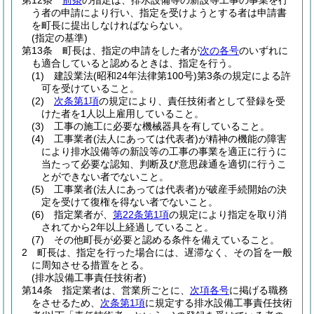
第12条
前条
の指定は、排水設備等の新設等工事の事業を行
う者の申請により行い、指定を受けようとする者は申請書
を町長に提出しなければならない。
(指定の基準)
第13条
町長は、指定の申請をした者が
次の各号
のいずれに
も適合していると認めるときは、指定を行う。
(1)
建設業法
(昭和24年法律第100号)
第3条の規定による許
可を受けていること。
(2)
次条第1項
の規定により、責任技術者として登録を受
けた者を1人以上雇用していること。
(3)
工事の施工に必要な機械器具を有していること。
(4)
工事業者
(法人にあっては代表者)
が精神の機能の障害
により排水設備等の新設等の工事の事業を適正に行うに
当たって必要な認知、判断及び意思疎通を適切に行うこ
とができない者でないこと。
(5)
工事業者
(法人にあっては代表者)
が破産手続開始の決
定を受けて復権を得ない者でないこと。
(6)
指定業者が、
第22条第1項
の規定により指定を取り消
されてから2年以上経過していること。
(7)
その他町長が必要と認める条件を備えていること。
2
町長は、指定を行った場合には、遅滞なく、その旨を一般
に周知させる措置をとる。
(排水設備工事責任技術者)
第14条
指定業者は、営業所ごとに、
次項各号
に掲げる職務
をさせるため、
次条第1項
に規定する排水設備工事責任技術