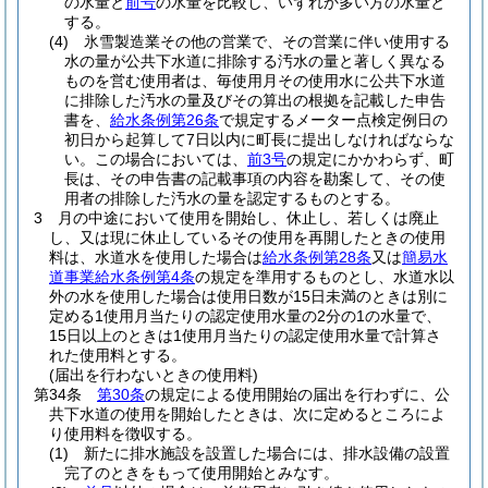
の水量と
前号
の水量を比較し、いずれか多い方の水量と
する。
(4)
氷雪製造業その他の営業で、その営業に伴い使用する
水の量が公共下水道に排除する汚水の量と著しく異なる
ものを営む使用者は、毎使用月その使用水に公共下水道
に排除した汚水の量及びその算出の根拠を記載した申告
書を、
給水条例第26条
で規定するメーター点検定例日の
初日から起算して7日以内に町長に提出しなければならな
い。
この場合においては、
前3号
の規定にかかわらず、町
長は、その申告書の記載事項の内容を勘案して、その使
用者の排除した汚水の量を認定するものとする。
3
月の中途において使用を開始し、休止し、若しくは廃止
し、又は現に休止しているその使用を再開したときの使用
料は、水道水を使用した場合は
給水条例第28条
又は
簡易水
道事業給水条例第4条
の規定を準用するものとし、水道水以
外の水を使用した場合は使用日数が15日未満のときは別に
定める1使用月当たりの認定使用水量の2分の1の水量で、
15日以上のときは1使用月当たりの認定使用水量で計算さ
れた使用料とする。
(届出を行わないときの使用料)
第34条
第30条
の規定による使用開始の届出を行わずに、公
共下水道の使用を開始したときは、次に定めるところによ
り使用料を徴収する。
(1)
新たに排水施設を設置した場合には、排水設備の設置
完了のときをもって使用開始とみなす。