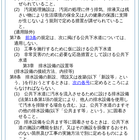
ぜられていること。
(2)
汚泥処理施設は、汚泥の処理に伴う排気、排液又は残
さい物により生活環境の保全又は人の健康の保護に支障
が生じないよう規則で定める措置が講ぜられているこ
と。
(適用除外)
第7条
前3条
の規定は、次に掲げる公共下水道については、
適用しない。
(1)
工事を施行するために仮に設ける公共下水道
(2)
非常災害のために必要な応急措置として設ける公共下
水道
第3章
排水設備の設置等
(排水設備の接続方法、内径等)
第8条
排水設備の新設、増設又は改築
(以下「新設等」とい
う。)
を行おうとするときは、
次の各号
に定めるところによ
らなければならない。
(1)
公共下水道に汚水を流入させるために設ける排水設備
(法第11条第1項の規定により、他人の排水設備を使用し
て汚水を排除する場合も含む。)
は、公共下水道のますそ
の他の排水設備
(以下「公共ます等」という。)
に固着さ
せること。
(2)
排水設備を公共ます等に固着させるときは、公共下水
道の施設の機能を妨げ、又はその施設を損傷するおそれ
のない箇所及び工事の実施方法で別に定めるものによる
こと。