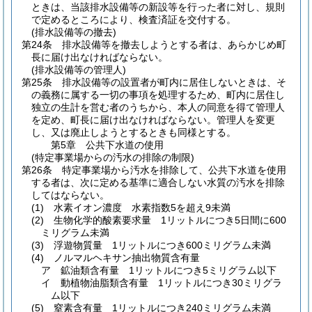
ときは、当該排水設備等の新設等を行った者に対し、規則
で定めるところにより、検査済証を交付する。
(排水設備等の撤去)
第24条
排水設備等を撤去しようとする者は、あらかじめ町
長に届け出なければならない。
(排水設備等の管理人)
第25条
排水設備等の設置者が町内に居住しないときは、そ
の義務に属する一切の事項を処理するため、町内に居住し
独立の生計を営む者のうちから、本人の同意を得て管理人
を定め、町長に届け出なければならない。
管理人を変更
し、又は廃止しようとするときも同様とする。
第5章
公共下水道の使用
(特定事業場からの汚水の排除の制限)
第26条
特定事業場から汚水を排除して、公共下水道を使用
する者は、次に定める基準に適合しない水質の汚水を排除
してはならない。
(1)
水素イオン濃度 水素指数5を超え9未満
(2)
生物化学的酸素要求量 1リットルにつき5日間に600
ミリグラム未満
(3)
浮遊物質量 1リットルにつき600ミリグラム未満
(4)
ノルマルヘキサン抽出物質含有量
ア
鉱油類含有量 1リットルにつき5ミリグラム以下
イ
動植物油脂類含有量 1リットルにつき30ミリグラ
ム以下
(5)
窒素含有量 1リットルにつき240ミリグラム未満