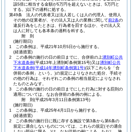
該5倍に相当する金額が5万円を超えないときは、5万円と
する。)
以下の過料に処する。
第49条
法人の代表者又は法人若しくは人の代理人、使用人
その他の従業者が、その法人又は人の業務に関して
前2条
の
違反行為をしたときは、行為者を罰するほか、その法人又
は人に対しても各本条の過料を科する。
附
則
(施行期日)
1
この条例は、平成21年10月5日から施行する。
(経過措置)
2
この条例の施行の日の前日までに、合併前の上
湧別町公共
下水道条例
(平成13年上湧別町条例第15号)
又は
湧別町公共
下水道条例
(平成14年湧別町条例第1号)
(以下これらを「合
併前の条例」という。)
の規定によりなされた処分、手続そ
の他の行為は、それぞれこの条例の相当規定によりなされ
たものとみなす。
3
この条例の施行の日の前日までにした行為に対する罰則の
適用については、なお合併前の条例の例による。
附
則
(平成25年3月11日
条例第13号)
(施行期日)
1
この条例は、平成25年4月1日から施行する。
(経過措置)
2
この条例の施行日に既に存する施設で第3条から第6条の
規定に適合しないものについては、これらの規定
(その適合
しない部分に限る。)
は、なお従前の例による。
ただし、施