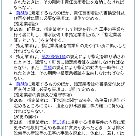
されたときは、その期間中責任技術者証を返納しなければ
ならない。
4
前3項
に規定するもののほか、責任技術者証の書換交付及
び再交付に関し必要な事項は、規則で定める。
(指定業者証)
第19条
町長は、指定業者として指定を行った工事の事業を
行う者に対し、排水設備工事指定業者証
(以下「指定業者
証」という。)
を交付する。
2
指定業者は、指定業者証を営業所の見やすい所に掲示しな
ければならない。
3
指定業者は、
第22条第1項
の規定により指定を取り消され
たときは、遅滞なく町長に指定業者証を返納しなければな
らない。
また、
同項
の規定により指定の効力を一時停止さ
れたときは、その期間中指定業者証を返納しなければなら
ない。
4
前3項
に規定するもののほか、指定業者証の書換交付及び
再交付に関し必要な事項は、規則で定める。
(指定業者の責務及び遵守事項)
第20条
指定業者は、下水道に関する法令、条例及び規則が
定めるところに従い、適正な排水設備工事の施工に努めな
ければならない。
(変更の届出)
第21条
指定業者は、
第13条
に規定する指定要件の内容に変
更その他規則で定める事項に変更があったとき、又は排水
設備等の新設等の工事の事業を廃止し、休止し、若しくは