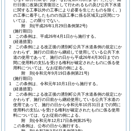
行日後に改築
(災害復旧として行われるもの及び公共下水道
に関する工事以外の工事により必要を生じたものを除く。)
の工事に着手したものの当該工事に係る区域又は区間につ
いては、この限りでない。
附
則
(平成26年1月29日
条例第2号)
(施行期日)
1
この条例は、平成26年4月1日から施行する。
(経過措置)
2
この条例による改正後の湧別町公共下水道条例の規定にか
かわらず、施行の日前から継続して使用している公共下水
道の使用であって、施行の日から平成26年4月30日までの
間に使用料の支払を受ける権利が確定されたものに係る使
用料については、なお従前の例による。
附
則
(令和元年9月19日
条例第21号)
(施行期日)
1
この条例は、令和元年10月1日から施行する。
(経過措置)
2
この条例による改正後の湧別町公共下水道条例の規定にか
かわらず、施行の日前から継続使用している公共下水道の
使用であって、施行の日から令和元年10月31日までの間に
使用料の支払いを受ける権利が確定されたものに係る使用
料については、なお従前の例による。
附
則
(令和元年12月17日
条例第25号)
この条例は、公布の日から施行する。