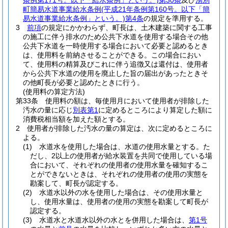
条例第171号。以下「給水条例」という。)
第30条
及び
湧別
町簡易水道事業給水条例
(平成21年条例第160号。以下「簡
易水道事業給水条例」という。)
第4条
の規定を準用する。
3
前項
の規定にかかわらず、町長は、土木建築に関する工事
の施工に伴う排水のため公共下水道を使用する場合その他
公共下水道を一時使用する場合において必要と認めるとき
は、使用料を前納させることができる。
この場合におい
て、使用料の精算及びこれに伴う追徴又は還付は、使用者
から公共下水道の使用を廃止した旨の届出があったときそ
の他町長が必要と認めたときに行う。
(使用料の算定方法)
第33条
使用料の額は、毎使用月において使用者が排除した
汚水の量に応じ
別表第1
に定めるところにより算定した額に
消費税相当額を加えた額とする。
2
使用者が排除した汚水の量の算定は、次に定めるところに
よる。
(1)
水道水を使用した場合は、水道の使用水量とする。
た
だし、2以上の使用者が給水装置を共同で使用している場
合において、それぞれの使用者の使用水量を確知するこ
とができないときは、それぞれの使用者の使用の実態を
勘案して、町長が認定する。
(2)
水道水以外の水を使用した場合は、その使用水量と
し、使用水量は、使用者の使用の実態を勘案して町長が
認定する。
(3)
水道水と水道水以外の水とを併用した場合は、
第1号