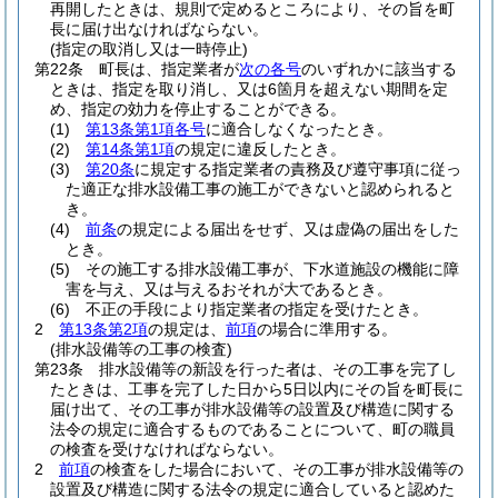
再開したときは、規則で定めるところにより、その旨を町
長に届け出なければならない。
(指定の取消し又は一時停止)
第22条
町長は、指定業者が
次の各号
のいずれかに該当する
ときは、指定を取り消し、又は6箇月を超えない期間を定
め、指定の効力を停止することができる。
(1)
第13条第1項各号
に適合しなくなったとき。
(2)
第14条第1項
の規定に違反したとき。
(3)
第20条
に規定する指定業者の責務及び遵守事項に従っ
た適正な排水設備工事の施工ができないと認められると
き。
(4)
前条
の規定による届出をせず、又は虚偽の届出をした
とき。
(5)
その施工する排水設備工事が、下水道施設の機能に障
害を与え、又は与えるおそれが大であるとき。
(6)
不正の手段により指定業者の指定を受けたとき。
2
第13条第2項
の規定は、
前項
の場合に準用する。
(排水設備等の工事の検査)
第23条
排水設備等の新設を行った者は、その工事を完了し
たときは、工事を完了した日から5日以内にその旨を町長に
届け出て、その工事が排水設備等の設置及び構造に関する
法令の規定に適合するものであることについて、町の職員
の検査を受けなければならない。
2
前項
の検査をした場合において、その工事が排水設備等の
設置及び構造に関する法令の規定に適合していると認めた