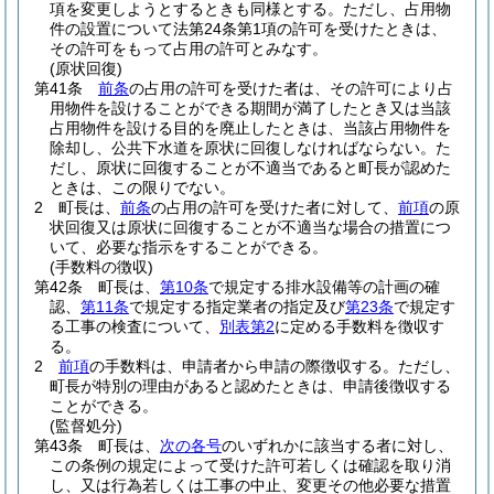
項を変更しようとするときも同様とする。
ただし、占用物
件の設置について法第24条第1項の許可を受けたときは、
その許可をもって占用の許可とみなす。
(原状回復)
第41条
前条
の占用の許可を受けた者は、その許可により占
用物件を設けることができる期間が満了したとき又は当該
占用物件を設ける目的を廃止したときは、当該占用物件を
除却し、公共下水道を原状に回復しなければならない。
た
だし、原状に回復することが不適当であると町長が認めた
ときは、この限りでない。
2
町長は、
前条
の占用の許可を受けた者に対して、
前項
の原
状回復又は原状に回復することが不適当な場合の措置につ
いて、必要な指示をすることができる。
(手数料の徴収)
第42条
町長は、
第10条
で規定する排水設備等の計画の確
認、
第11条
で規定する指定業者の指定及び
第23条
で規定す
る工事の検査について、
別表第2
に定める手数料を徴収す
る。
2
前項
の手数料は、申請者から申請の際徴収する。
ただし、
町長が特別の理由があると認めたときは、申請後徴収する
ことができる。
(監督処分)
第43条
町長は、
次の各号
のいずれかに該当する者に対し、
この条例の規定によって受けた許可若しくは確認を取り消
し、又は行為若しくは工事の中止、変更その他必要な措置