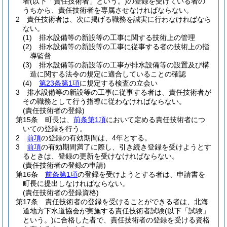
者
(以下「責任技術者」という。)
の登録を受けている者の
うちから、責任技術者を専属させなければならない。
2
責任技術者は、次に掲げる職務を誠実に行わなければなら
ない。
(1)
排水設備等の新設等の工事に関する技術上の管理
(2)
排水設備等の新設等の工事に従事する者の技術上の指
導監督
(3)
排水設備等の新設等の工事が排水設備等の設置及び構
造に関する法令の規定に適合していることの確認
(4)
第23条第1項
に規定する検査の立会い
3
排水設備等の新設等の工事に従事する者は、責任技術者が
その職務として行う指導に従わなければならない。
(責任技術者の登録)
第15条
町長は、
前条第1項
において定める責任技術者につ
いての登録を行う。
2
前項
の登録の有効期間は、4年とする。
3
前項
の有効期間満了に際し、引き続き登録を受けようとす
るときは、登録の更新を受けなければならない。
(責任技術者の登録の申請)
第16条
前条第1項
の登録を受けようとする者は、申請書を
町長に提出しなければならない。
(責任技術者の登録資格)
第17条
責任技術者の登録を受けることができる者は、北海
道地方下水道協会が実施する責任技術者試験
(以下「試験」
という。)
に合格した者で、責任技術者の登録を受ける資格