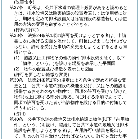
(改善命令)
第37条
町長は、公共下水道の管理上必要があると認めると
きは、排水設備又は除害施設の設置者若しくは使用者に対
し、期限を定めて排水設備又は除害施設の構造若しくは使
用の方法の変更を命ずることができる。
(行為の許可)
第38条
法第24条第1項の許可を受けようとする者は、申請
書に次に掲げる図面を添付して、町長に提出しなければな
らない。
許可を受けた事項の変更をしようとするときも同
様とする。
(1)
施設又は工作物その他の物件
(排水設備を除く。以下
「物件」という。)
を設ける場所を表示した平面図
(2)
物件の配置及び構造を表示した図面
(許可を要しない軽微な変更)
第39条
法第24条第1項の規定による条例で定める軽微な変
更とは、公共下水道の施設の機能を妨げ、又はその施設を
損傷するおそれのない物件で、同項の許可を受けて設けた
物件
(地上に存する部分に限る。)
に対する添加であって、
同項の許可を受けた者が当該物件を設ける目的に付随して
行うものとする。
(占用)
第40条
公共下水道の敷地又は排水施設に物件
(以下「占用物
件」という。)
を設け、継続して公共下水道の敷地又は排水
施設を占用しようとする者は、占用許可申請書を提出し
て、町長の許可を受けなければならない。
許可を受けた事