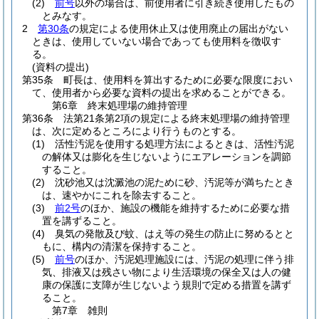
(2)
前号
以外の場合は、前使用者に引き続き使用したもの
とみなす。
2
第30条
の規定による使用休止又は使用廃止の届出がない
ときは、使用していない場合であっても使用料を徴収す
る。
(資料の提出)
第35条
町長は、使用料を算出するために必要な限度におい
て、使用者から必要な資料の提出を求めることができる。
第6章
終末処理場の維持管理
第36条
法第21条第2項の規定による終末処理場の維持管理
は、次に定めるところにより行うものとする。
(1)
活性汚泥を使用する処理方法によるときは、活性汚泥
の解体又は膨化を生じないようにエアレーションを調節
すること。
(2)
沈砂池又は沈澱池の泥ために砂、汚泥等が満ちたとき
は、速やかにこれを除去すること。
(3)
前2号
のほか、施設の機能を維持するために必要な措
置を講ずること。
(4)
臭気の発散及び蚊、はえ等の発生の防止に努めるとと
もに、構内の清潔を保持すること。
(5)
前号
のほか、汚泥処理施設には、汚泥の処理に伴う排
気、排液又は残さい物により生活環境の保全又は人の健
康の保護に支障が生じないよう規則で定める措置を講ず
ること。
第7章
雑則