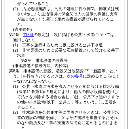
ぜられていること。
(2)
汚泥処理施設は、汚泥の処理に伴う排気、排液又は残
さい物により生活環境の保全又は人の健康の保護に支障
が生じないよう規則で定める措置が講ぜられているこ
と。
(適用除外)
第7条
前3条
の規定は、次に掲げる公共下水道については、
適用しない。
(1)
工事を施行するために仮に設ける公共下水道
(2)
非常災害のために必要な応急措置として設ける公共下
水道
第3章
排水設備の設置等
(排水設備の接続方法、内径等)
第8条
排水設備の新設、増設又は改築
(以下「新設等」とい
う。)
を行おうとするときは、
次の各号
に定めるところによ
らなければならない。
(1)
公共下水道に汚水を流入させるために設ける排水設備
(法第11条第1項の規定により、他人の排水設備を使用し
て汚水を排除する場合も含む。)
は、公共下水道のますそ
の他の排水設備
(以下「公共ます等」という。)
に固着さ
せること。
(2)
排水設備を公共ます等に固着させるときは、公共下水
道の施設の機能を妨げ、又はその施設を損傷するおそれ
のない箇所及び工事の実施方法で別に定めるものによる
こと。