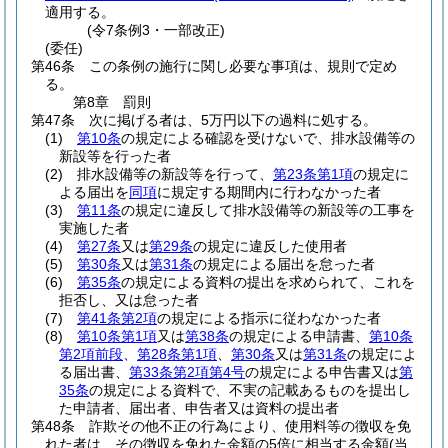
適用する。
(令7条例3・一部改正)
(委任)
第46条
この条例の施行に関し必要な事項は、規則で定め
る。
第8章
罰則
第47条
次に掲げる者は、5万円以下の過料に処する。
(1)
第10条
の規定による確認を受けないで、排水設備等の
新設等を行った者
(2)
排水設備等の新設等を行って、
第23条第1項
の規定に
よる届出を
同項
に規定する期間内に行わなかった者
(3)
第11条
の規定に違反して排水設備等の新設等の工事を
実施した者
(4)
第27条
又は
第29条
の規定に違反した使用者
(5)
第30条
又は
第31条
の規定による届出を怠った者
(6)
第35条
の規定による資料の提出を求められて、これを
拒否し、又は怠った者
(7)
第41条第2項
の規定による指示に従わなかった者
(8)
第10条第1項
又は
第38条
の規定による申請書、
第10条
第2項前段
、
第28条第1項
、
第30条
又は
第31条
の規定によ
る届出書、
第33条第2項第4号
の規定による申告書又は
第
35条
の規定による資料で、不実の記載あるものを提出し
た申請者、届出者、申告者又は資料の提出者
第48条
詐欺その他不正の行為により、使用料等の徴収を免
れた者は、その徴収を免れた金額の5倍に相当する金額
(当