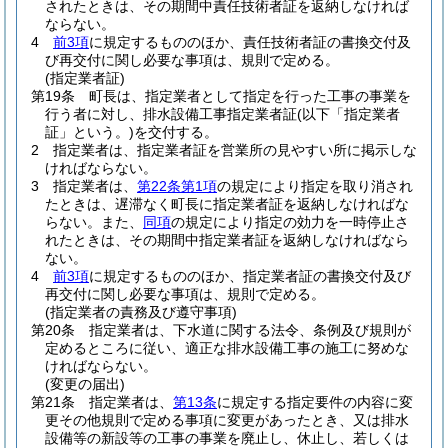
されたときは、その期間中責任技術者証を返納しなければ
ならない。
4
前3項
に規定するもののほか、責任技術者証の書換交付及
び再交付に関し必要な事項は、規則で定める。
(指定業者証)
第19条
町長は、指定業者として指定を行った工事の事業を
行う者に対し、排水設備工事指定業者証
(以下「指定業者
証」という。)
を交付する。
2
指定業者は、指定業者証を営業所の見やすい所に掲示しな
ければならない。
3
指定業者は、
第22条第1項
の規定により指定を取り消され
たときは、遅滞なく町長に指定業者証を返納しなければな
らない。
また、
同項
の規定により指定の効力を一時停止さ
れたときは、その期間中指定業者証を返納しなければなら
ない。
4
前3項
に規定するもののほか、指定業者証の書換交付及び
再交付に関し必要な事項は、規則で定める。
(指定業者の責務及び遵守事項)
第20条
指定業者は、下水道に関する法令、条例及び規則が
定めるところに従い、適正な排水設備工事の施工に努めな
ければならない。
(変更の届出)
第21条
指定業者は、
第13条
に規定する指定要件の内容に変
更その他規則で定める事項に変更があったとき、又は排水
設備等の新設等の工事の事業を廃止し、休止し、若しくは