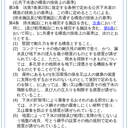
(公共下水道の構造の技術上の基準)
第3条
法第7条第2項に規定する条例で定める公共下水道の
構造の技術上の基準は、この章に定めるところによる。
(排水施設及び処理施設に共通する構造の技術上の基準)
第4条
排水施設
(これを補完する施設を含む。
次条
において
同じ。)
及び処理施設
(これを補完する施設を含む。
第6条
に
おいて同じ。)
に共通する構造の技術上の基準は、次のとお
りとする。
(1)
堅固で耐久力を有する構造とすること。
(2)
コンクリートその他の耐久性の材料で造り、かつ、漏
水及び地下水の浸入を最小限度のものとする措置が講ぜ
られていること。
ただし、雨水を排除すべきものについ
ては、多孔管その他雨水を地下に浸透させる機能を有す
るものとすることができる。
(3)
屋外にあるもの
(生活環境の保全又は人の健康の保護
に支障が生ずるおそれのないものとして規則で定めるも
のを除く。)
にあっては、覆い又は柵の設置その他下水の
飛散を防止し、及び人の立入りを制限する措置が講ぜら
れていること。
(4)
下水の貯留等により腐食するおそれのある部分にあっ
ては、ステンレス鋼その他の腐食しにくい材料で造り、
又は腐食を防止する措置が講ぜられていること。
(5)
地震によって下水の排除及び処理に支障が生じないよ
う地盤の改良、可とう継手の設置その他の規則で定める
措置が講ぜられていること。