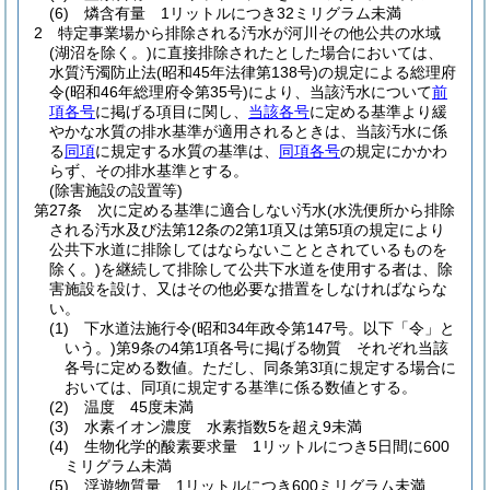
(6)
燐含有量 1リットルにつき32ミリグラム未満
2
特定事業場から排除される汚水が河川その他公共の水域
(湖沼を除く。)
に直接排除されたとした場合においては、
水質汚濁防止法
(昭和45年法律第138号)
の規定による総理府
令
(昭和46年総理府令第35号)
により、当該汚水について
前
項各号
に掲げる項目に関し、
当該各号
に定める基準より緩
やかな水質の排水基準が適用されるときは、当該汚水に係
る
同項
に規定する水質の基準は、
同項各号
の規定にかかわ
らず、その排水基準とする。
(除害施設の設置等)
第27条
次に定める基準に適合しない汚水
(水洗便所から排除
される汚水及び法第12条の2第1項又は第5項の規定により
公共下水道に排除してはならないこととされているものを
除く。)
を継続して排除して公共下水道を使用する者は、除
害施設を設け、又はその他必要な措置をしなければならな
い。
(1)
下水道法施行令
(昭和34年政令第147号。以下「令」と
いう。)
第9条の4第1項各号に掲げる物質 それぞれ当該
各号に定める数値。
ただし、同条第3項に規定する場合に
おいては、同項に規定する基準に係る数値とする。
(2)
温度 45度未満
(3)
水素イオン濃度 水素指数5を超え9未満
(4)
生物化学的酸素要求量 1リットルにつき5日間に600
ミリグラム未満
(5)
浮遊物質量 1リットルにつき600ミリグラム未満