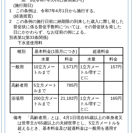
附
則
(令和7年3月6日
条例第3号)
(施行期日)
1
この条例は、令和7年4月1日から施行する。
(経過措置)
2
この条例の施行日前に納期限の到来した歳入に際し発した
督促状に係る督促手数料については、その督促状を発した
日にかかわらず、なお従前の例による。
別表第1
(第33条関係)
下水道使用料
種別
基本料金
(1箇月につき)
超過料金
水量
料金
水量
料金
一般用
10立方メー
1,571円
1立方メー
157円
トルまで
トル増すご
とに
高齢者用
5立方メート
785円
ルまで
浴場用
200立方メー
21,182円
1立方メー
165円
トルまで
トル増すご
とに
備考 「高齢者用」とは、4月1日現在65歳以上の単身者又
は世帯主が65歳以上の夫婦世帯とし、5立方メートルを
超えるとき、基本料金及び超過料金は一般用を適用す