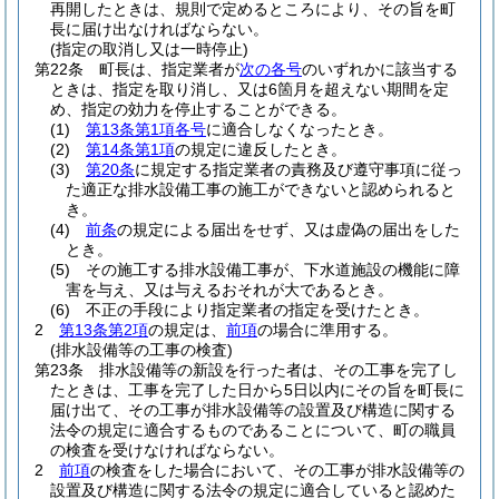
再開したときは、規則で定めるところにより、その旨を町
長に届け出なければならない。
(指定の取消し又は一時停止)
第22条
町長は、指定業者が
次の各号
のいずれかに該当する
ときは、指定を取り消し、又は6箇月を超えない期間を定
め、指定の効力を停止することができる。
(1)
第13条第1項各号
に適合しなくなったとき。
(2)
第14条第1項
の規定に違反したとき。
(3)
第20条
に規定する指定業者の責務及び遵守事項に従っ
た適正な排水設備工事の施工ができないと認められると
き。
(4)
前条
の規定による届出をせず、又は虚偽の届出をした
とき。
(5)
その施工する排水設備工事が、下水道施設の機能に障
害を与え、又は与えるおそれが大であるとき。
(6)
不正の手段により指定業者の指定を受けたとき。
2
第13条第2項
の規定は、
前項
の場合に準用する。
(排水設備等の工事の検査)
第23条
排水設備等の新設を行った者は、その工事を完了し
たときは、工事を完了した日から5日以内にその旨を町長に
届け出て、その工事が排水設備等の設置及び構造に関する
法令の規定に適合するものであることについて、町の職員
の検査を受けなければならない。
2
前項
の検査をした場合において、その工事が排水設備等の
設置及び構造に関する法令の規定に適合していると認めた