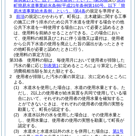
条例第171号。以下「給水条例」という。)
第30条
及び
湧別
町簡易水道事業給水条例
(平成21年条例第160号。以下「簡
易水道事業給水条例」という。)
第4条
の規定を準用する。
3
前項
の規定にかかわらず、町長は、土木建築に関する工事
の施工に伴う排水のため公共下水道を使用する場合その他
公共下水道を一時使用する場合において必要と認めるとき
は、使用料を前納させることができる。
この場合におい
て、使用料の精算及びこれに伴う追徴又は還付は、使用者
から公共下水道の使用を廃止した旨の届出があったときそ
の他町長が必要と認めたときに行う。
(使用料の算定方法)
第33条
使用料の額は、毎使用月において使用者が排除した
汚水の量に応じ
別表第1
に定めるところにより算定した額に
消費税相当額を加えた額とする。
2
使用者が排除した汚水の量の算定は、次に定めるところに
よる。
(1)
水道水を使用した場合は、水道の使用水量とする。
た
だし、2以上の使用者が給水装置を共同で使用している場
合において、それぞれの使用者の使用水量を確知するこ
とができないときは、それぞれの使用者の使用の実態を
勘案して、町長が認定する。
(2)
水道水以外の水を使用した場合は、その使用水量と
し、使用水量は、使用者の使用の実態を勘案して町長が
認定する。
(3)
水道水と水道水以外の水とを併用した場合は、
第1号