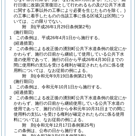
行日後に改築
(災害復旧として行われるもの及び公共下水道
に関する工事以外の工事により必要を生じたものを除く。)
の工事に着手したものの当該工事に係る区域又は区間につ
いては、この限りでない。
附
則
(平成26年1月29日
条例第2号)
(施行期日)
1
この条例は、平成26年4月1日から施行する。
(経過措置)
2
この条例による改正後の湧別町公共下水道条例の規定にか
かわらず、施行の日前から継続して使用している公共下水
道の使用であって、施行の日から平成26年4月30日までの
間に使用料の支払を受ける権利が確定されたものに係る使
用料については、なお従前の例による。
附
則
(令和元年9月19日
条例第21号)
(施行期日)
1
この条例は、令和元年10月1日から施行する。
(経過措置)
2
この条例による改正後の湧別町公共下水道条例の規定にか
かわらず、施行の日前から継続使用している公共下水道の
使用であって、施行の日から令和元年10月31日までの間に
使用料の支払いを受ける権利が確定されたものに係る使用
料については、なお従前の例による。
附
則
(令和元年12月17日
条例第25号)
この条例は、公布の日から施行する。