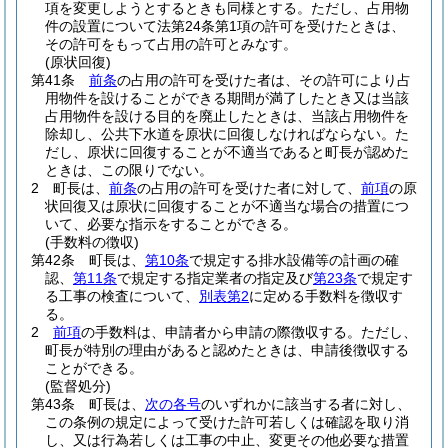
項を変更しようとするときも同様とする。
ただし、占用物
件の設置について法第24条第1項の許可を受けたときは、
その許可をもって占用の許可とみなす。
(原状回復)
第41条
前条
の占用の許可を受けた者は、その許可により占
用物件を設けることができる期間が満了したとき又は当該
占用物件を設ける目的を廃止したときは、当該占用物件を
除却し、公共下水道を原状に回復しなければならない。
た
だし、原状に回復することが不適当であると町長が認めた
ときは、この限りでない。
2
町長は、
前条
の占用の許可を受けた者に対して、
前項
の原
状回復又は原状に回復することが不適当な場合の措置につ
いて、必要な指示をすることができる。
(手数料の徴収)
第42条
町長は、
第10条
で規定する排水設備等の計画の確
認、
第11条
で規定する指定業者の指定及び
第23条
で規定す
る工事の検査について、
別表第2
に定める手数料を徴収す
る。
2
前項
の手数料は、申請者から申請の際徴収する。
ただし、
町長が特別の理由があると認めたときは、申請後徴収する
ことができる。
(監督処分)
第43条
町長は、
次の各号
のいずれかに該当する者に対し、
この条例の規定によって受けた許可若しくは確認を取り消
し、又は行為若しくは工事の中止、変更その他必要な措置