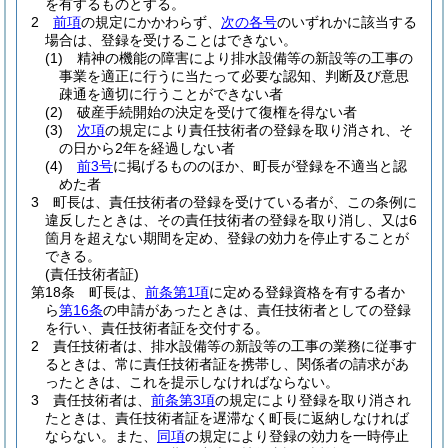
を有するものとする。
2
前項
の規定にかかわらず、
次の各号
のいずれかに該当する
場合は、登録を受けることはできない。
(1)
精神の機能の障害により排水設備等の新設等の工事の
事業を適正に行うに当たって必要な認知、判断及び意思
疎通を適切に行うことができない者
(2)
破産手続開始の決定を受けて復権を得ない者
(3)
次項
の規定により責任技術者の登録を取り消され、そ
の日から2年を経過しない者
(4)
前3号
に掲げるもののほか、町長が登録を不適当と認
めた者
3
町長は、責任技術者の登録を受けている者が、この条例に
違反したときは、その責任技術者の登録を取り消し、又は6
箇月を超えない期間を定め、登録の効力を停止することが
できる。
(責任技術者証)
第18条
町長は、
前条第1項
に定める登録資格を有する者か
ら
第16条
の申請があったときは、責任技術者としての登録
を行い、責任技術者証を交付する。
2
責任技術者は、排水設備等の新設等の工事の業務に従事す
るときは、常に責任技術者証を携帯し、関係者の請求があ
ったときは、これを提示しなければならない。
3
責任技術者は、
前条第3項
の規定により登録を取り消され
たときは、責任技術者証を遅滞なく町長に返納しなければ
ならない。
また、
同項
の規定により登録の効力を一時停止