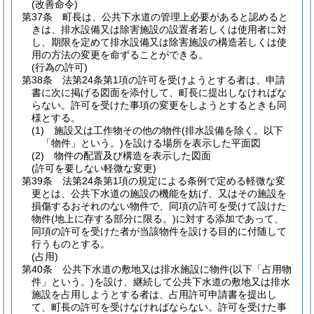
(改善命令)
第37条
町長は、公共下水道の管理上必要があると認めると
きは、排水設備又は除害施設の設置者若しくは使用者に対
し、期限を定めて排水設備又は除害施設の構造若しくは使
用の方法の変更を命ずることができる。
(行為の許可)
第38条
法第24条第1項の許可を受けようとする者は、申請
書に次に掲げる図面を添付して、町長に提出しなければな
らない。
許可を受けた事項の変更をしようとするときも同
様とする。
(1)
施設又は工作物その他の物件
(排水設備を除く。以下
「物件」という。)
を設ける場所を表示した平面図
(2)
物件の配置及び構造を表示した図面
(許可を要しない軽微な変更)
第39条
法第24条第1項の規定による条例で定める軽微な変
更とは、公共下水道の施設の機能を妨げ、又はその施設を
損傷するおそれのない物件で、同項の許可を受けて設けた
物件
(地上に存する部分に限る。)
に対する添加であって、
同項の許可を受けた者が当該物件を設ける目的に付随して
行うものとする。
(占用)
第40条
公共下水道の敷地又は排水施設に物件
(以下「占用物
件」という。)
を設け、継続して公共下水道の敷地又は排水
施設を占用しようとする者は、占用許可申請書を提出し
て、町長の許可を受けなければならない。
許可を受けた事