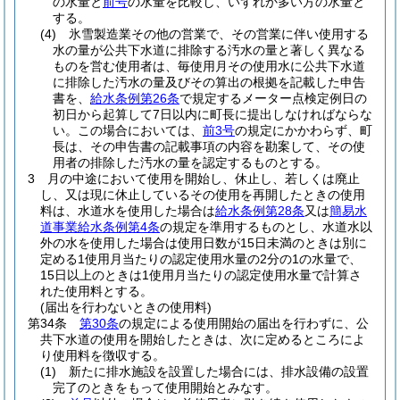
の水量と
前号
の水量を比較し、いずれか多い方の水量と
する。
(4)
氷雪製造業その他の営業で、その営業に伴い使用する
水の量が公共下水道に排除する汚水の量と著しく異なる
ものを営む使用者は、毎使用月その使用水に公共下水道
に排除した汚水の量及びその算出の根拠を記載した申告
書を、
給水条例第26条
で規定するメーター点検定例日の
初日から起算して7日以内に町長に提出しなければならな
い。
この場合においては、
前3号
の規定にかかわらず、町
長は、その申告書の記載事項の内容を勘案して、その使
用者の排除した汚水の量を認定するものとする。
3
月の中途において使用を開始し、休止し、若しくは廃止
し、又は現に休止しているその使用を再開したときの使用
料は、水道水を使用した場合は
給水条例第28条
又は
簡易水
道事業給水条例第4条
の規定を準用するものとし、水道水以
外の水を使用した場合は使用日数が15日未満のときは別に
定める1使用月当たりの認定使用水量の2分の1の水量で、
15日以上のときは1使用月当たりの認定使用水量で計算さ
れた使用料とする。
(届出を行わないときの使用料)
第34条
第30条
の規定による使用開始の届出を行わずに、公
共下水道の使用を開始したときは、次に定めるところによ
り使用料を徴収する。
(1)
新たに排水施設を設置した場合には、排水設備の設置
完了のときをもって使用開始とみなす。