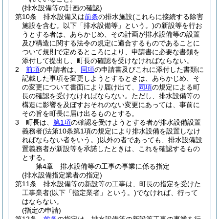
(排水設備等の計画の確認)
第10条
排水設備又は
前条
の排水施設
(これらに接続する除害
施設を含む。以下「排水設備等」という。)
の新設等を行お
うとする者は、あらかじめ、その計画が排水設備等の設置
及び構造に関する法令の規定に適合するものであることに
ついて規則で定めるところにより、申請書に必要な書類を
添付して提出し、町長の確認を受けなければならない。
2
前項
の申請者は、
同項
の申請書及びこれに添付した書類に
記載した事項を変更しようとするときは、あらかじめ、そ
の変更について書面により届け出て、
同項
の規定による町
長の確認を受けなければならない。
ただし、排水設備等の
構造に影響を及ぼすおそれのない変更にあっては、事前に
その旨を町長に届け出るものとする。
3
町長は、
第1項
の確認を受けようとする者が排水設備設置
義務者
(法第10条第1項の規定により排水設備を設置しなけ
ればならない者をいう。)
以外の者であっても、排水設備設
置義務者が新設等を承諾したときは、これを確認するもの
とする。
第4章
排水設備等の工事の事業に係る指定
(排水設備指定業者の指定)
第11条
排水設備等の新設等の工事は、町長の指定を受けた
工事業者
(以下「指定業者」という。)
でなければ、行って
はならない。
(指定の申請)