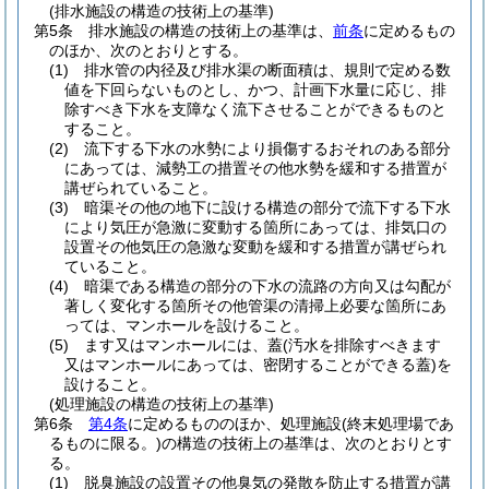
(排水施設の構造の技術上の基準)
第5条
排水施設の構造の技術上の基準は、
前条
に定めるもの
のほか、次のとおりとする。
(1)
排水管の内径及び排水渠の断面積は、規則で定める数
値を下回らないものとし、かつ、計画下水量に応じ、排
除すべき下水を支障なく流下させることができるものと
すること。
(2)
流下する下水の水勢により損傷するおそれのある部分
にあっては、減勢工の措置その他水勢を緩和する措置が
講ぜられていること。
(3)
暗渠その他の地下に設ける構造の部分で流下する下水
により気圧が急激に変動する箇所にあっては、排気口の
設置その他気圧の急激な変動を緩和する措置が講ぜられ
ていること。
(4)
暗渠である構造の部分の下水の流路の方向又は勾配が
著しく変化する箇所その他管渠の清掃上必要な箇所にあ
っては、マンホールを設けること。
(5)
ます又はマンホールには、蓋
(汚水を排除すべきます
又はマンホールにあっては、密閉することができる蓋)
を
設けること。
(処理施設の構造の技術上の基準)
第6条
第4条
に定めるもののほか、処理施設
(終末処理場であ
るものに限る。)
の構造の技術上の基準は、次のとおりとす
る。
(1)
脱臭施設の設置その他臭気の発散を防止する措置が講