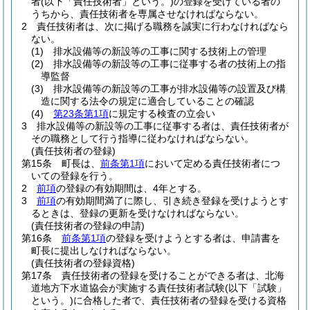
者
(以下「責任技術者」という。)
の登録を受けている者の
うちから、責任技術者を専属させなければならない。
2
責任技術者は、次に掲げる職務を誠実に行わなければなら
ない。
(1)
排水設備等の新設等の工事に関する技術上の管理
(2)
排水設備等の新設等の工事に従事する者の技術上の指
導監督
(3)
排水設備等の新設等の工事が排水設備等の設置及び構
造に関する法令の規定に適合していることの確認
(4)
第23条第1項
に規定する検査の立会い
3
排水設備等の新設等の工事に従事する者は、責任技術者が
その職務として行う指導に従わなければならない。
(責任技術者の登録)
第15条
町長は、
前条第1項
において定める責任技術者につ
いての登録を行う。
2
前項
の登録の有効期間は、4年とする。
3
前項
の有効期間満了に際し、引き続き登録を受けようとす
るときは、登録の更新を受けなければならない。
(責任技術者の登録の申請)
第16条
前条第1項
の登録を受けようとする者は、申請書を
町長に提出しなければならない。
(責任技術者の登録資格)
第17条
責任技術者の登録を受けることができる者は、北海
道地方下水道協会が実施する責任技術者試験
(以下「試験」
という。)
に合格した者で、責任技術者の登録を受ける資格