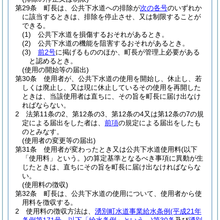
第29条
町長は、公共下水道への排除が
次の各号
のいずれか
に該当するときは、排除を停止させ、又は制限することが
できる。
(1)
公共下水道を損傷するおそれがあるとき。
(2)
公共下水道の機能を阻害するおそれがあるとき。
(3)
前2号
に掲げるもののほか、町長が管理上必要がある
と認めるとき。
(使用の開始等の届出)
第30条
使用者が、公共下水道の使用を開始し、休止し、若
しくは廃止し、又は現に休止しているその使用を再開した
ときは、当該使用者は直ちに、その旨を町長に届け出なけ
ればならない。
2
法第11条の2、第12条の3、第12条の4又は第12条の7の規
定による届出をした者は、
前項
の規定による届出をしたも
のとみなす。
(使用者の変更等の届出)
第31条
使用者が変わったとき又は公共下水道使用料
(以下
「使用料」という。)
の算定基準となるべき事項に異動が生
じたときは、直ちにその旨を町長に届け出なければならな
い。
(使用料の徴収)
第32条
町長は、公共下水道の使用について、使用者から使
用料を徴収する。
2
使用料の徴収方法は、
湧別町水道事業給水条例
(平成21年