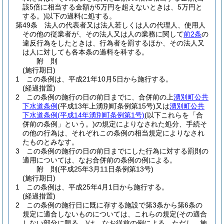
該5倍に相当する金額が5万円を超えないときは、5万円と
する。)
以下の過料に処する。
第49条
法人の代表者又は法人若しくは人の代理人、使用人
その他の従業者が、その法人又は人の業務に関して
前2条
の
違反行為をしたときは、行為者を罰するほか、その法人又
は人に対しても各本条の過料を科する。
附
則
(施行期日)
1
この条例は、平成21年10月5日から施行する。
(経過措置)
2
この条例の施行の日の前日までに、合併前の上
湧別町公共
下水道条例
(平成13年上湧別町条例第15号)
又は
湧別町公共
下水道条例
(平成14年湧別町条例第1号)
(以下これらを「合
併前の条例」という。)
の規定によりなされた処分、手続そ
の他の行為は、それぞれこの条例の相当規定によりなされ
たものとみなす。
3
この条例の施行の日の前日までにした行為に対する罰則の
適用については、なお合併前の条例の例による。
附
則
(平成25年3月11日
条例第13号)
(施行期日)
1
この条例は、平成25年4月1日から施行する。
(経過措置)
2
この条例の施行日に既に存する施設で第3条から第6条の
規定に適合しないものについては、これらの規定
(その適合
しない部分に限る。)
は、なお従前の例による。
ただし、施