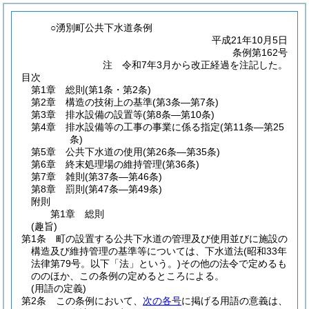
○湧別町公共下水道条例
平成21年10月5日
条例第162号
注 令和7年3月から改正経過を注記した。
目次
第1章
総則
(第1条・第2条)
第2章
構造の技術上の基準
(第3条―第7条)
第3章
排水設備の設置等
(第8条―第10条)
第4章
排水設備等の工事の事業に係る指定
(第11条―第25
条)
第5章
公共下水道の使用
(第26条―第35条)
第6章
終末処理場の維持管理
(第36条)
第7章
雑則
(第37条―第46条)
第8章
罰則
(第47条―第49条)
附則
第1章
総則
(趣旨)
第1条
町の設置する公共下水道の管理及び使用並びに施設の
構造及び維持管理の基準等については、下水道法
(昭和33年
法律第79号。以下「法」という。)
その他の法令で定めるも
ののほか、この条例の定めるところによる。
(用語の定義)
第2条
この条例において、
次の各号
に掲げる用語の意義は、