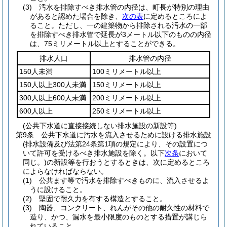
(3)
汚水を排除すべき排水管の内径は、町長が特別の理由
があると認めた場合を除き、
次の表
に定めるところによ
ること。
ただし、一の建築物から排除される汚水の一部
を排除すべき排水管で延長が3メートル以下のものの内径
は、75ミリメートル以上とすることができる。
排水人口
排水管の内径
150人未満
100ミリメートル以上
150人以上300人未満
150ミリメートル以上
300人以上600人未満
200ミリメートル以上
600人以上
250ミリメートル以上
(公共下水道に直接接続しない排水施設の新設等)
第9条
公共下水道に汚水を流入させるために設ける排水施設
(排水設備及び法第24条第1項の規定により、その設置につ
いて許可を受けるべき排水施設を除く。以下
次条
において
同じ。)
の新設等を行おうとするときは、次に定めるところ
によらなければならない。
(1)
公共ます等で汚水を排除すべきものに、流入させるよ
うに設けること。
(2)
堅固で耐久力を有する構造とすること。
(3)
陶器、コンクリート、れんがその他の耐久性の材料で
造り、かつ、漏水を最小限度のものとする措置が講じら
れていること。