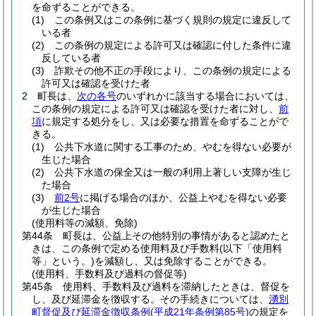
を命ずることができる。
(1)
この条例又はこの条例に基づく規則の規定に違反して
いる者
(2)
この条例の規定による許可又は確認に付した条件に違
反している者
(3)
詐欺その他不正の手段により、この条例の規定による
許可又は確認を受けた者
2
町長は、
次の各号
のいずれかに該当する場合においては、
この条例の規定による許可又は確認を受けた者に対し、
前
項
に規定する処分をし、又は必要な措置を命ずることがで
きる。
(1)
公共下水道に関する工事のため、やむを得ない必要が
生じた場合
(2)
公共下水道の保全又は一般の利用上著しい支障が生じ
た場合
(3)
前2号
に掲げる場合のほか、公益上やむを得ない必要
が生じた場合
(使用料等の減額、免除)
第44条
町長は、公益上その他特別の事情があると認めたと
きは、この条例で定める使用料及び手数料
(以下「使用料
等」という。)
を減額し、又は免除することができる。
(使用料、手数料及び過料の督促等)
第45条
使用料、手数料及び過料を滞納したときは、督促を
し、及び延滞金を徴収する。
その手続きについては、
湧別
町督促及び延滞金徴収条例
(平成21年条例第85号)
の規定を