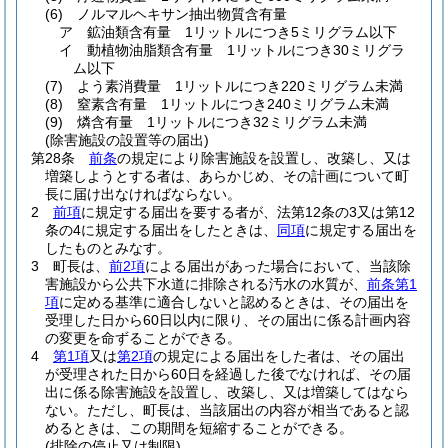
(6)
ノルマルヘキサン抽出物質含有量
ア
鉱油類含有量 1リットルにつき5ミリグラム以下
イ
動植物油脂類含有量 1リットルにつき30ミリグラ
ム以下
(7)
よう素消費量 1リットルにつき220ミリグラム未満
(8)
窒素含有量 1リットルにつき240ミリグラム未満
(9)
燐含有量 1リットルにつき32ミリグラム未満
(除害施設の設置等の届出)
第28条
前条
の規定により除害施設を設置し、改築し、又は
増築しようとする者は、あらかじめ、その計画について町
長に届け出なければならない。
2
前項
に規定する届出を要する者が、法第12条の3又は第12
条の4に規定する届出をしたときは、
同項
に規定する届出を
したものとみなす。
3
町長は、
前2項
による届出があった場合において、当該除
害施設から公共下水道に排除される汚水の水質が、
前条第1
項
に定める基準に適合しないと認めるときは、その届出を
受理した日から60日以内に限り、その届出に係る計画内容
の変更を命ずることができる。
4
第1項
又は
第2項
の規定による届出をした者は、その届出
が受理された日から60日を経過した後でなければ、その届
出に係る除害施設を設置し、改築し、又は増築してはなら
ない。
ただし、町長は、当該届出の内容が相当であると認
めるときは、この期間を短縮することができる。
(排除の停止又は制限)