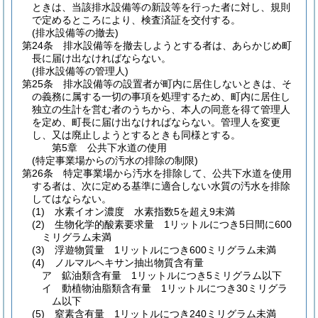
ときは、当該排水設備等の新設等を行った者に対し、規則
で定めるところにより、検査済証を交付する。
(排水設備等の撤去)
第24条
排水設備等を撤去しようとする者は、あらかじめ町
長に届け出なければならない。
(排水設備等の管理人)
第25条
排水設備等の設置者が町内に居住しないときは、そ
の義務に属する一切の事項を処理するため、町内に居住し
独立の生計を営む者のうちから、本人の同意を得て管理人
を定め、町長に届け出なければならない。
管理人を変更
し、又は廃止しようとするときも同様とする。
第5章
公共下水道の使用
(特定事業場からの汚水の排除の制限)
第26条
特定事業場から汚水を排除して、公共下水道を使用
する者は、次に定める基準に適合しない水質の汚水を排除
してはならない。
(1)
水素イオン濃度 水素指数5を超え9未満
(2)
生物化学的酸素要求量 1リットルにつき5日間に600
ミリグラム未満
(3)
浮遊物質量 1リットルにつき600ミリグラム未満
(4)
ノルマルヘキサン抽出物質含有量
ア
鉱油類含有量 1リットルにつき5ミリグラム以下
イ
動植物油脂類含有量 1リットルにつき30ミリグラ
ム以下
(5)
窒素含有量 1リットルにつき240ミリグラム未満