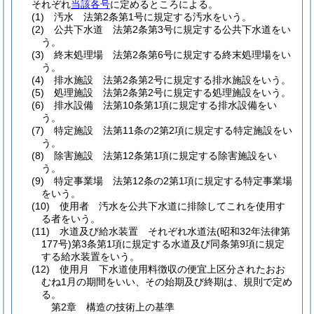
それぞれ
当該各号
に定めるところによる。
(1)
汚水 法第2条第1号に規定する汚水をいう。
(2)
公共下水道 法第2条第3号に規定する公共下水道をい
う。
(3)
終末処理場 法第2条第6号に規定する終末処理場をい
う。
(4)
排水施設 法第2条第2号に規定する排水施設をいう。
(5)
処理施設 法第2条第2号に規定する処理施設をいう。
(6)
排水設備 法第10条第1項に規定する排水設備をい
う。
(7)
特定施設 法第11条の2第2項に規定する特定施設をい
う。
(8)
除害施設 法第12条第1項に規定する除害施設をい
う。
(9)
特定事業場 法第12条の2第1項に規定する特定事業場
をいう。
(10)
使用者 汚水を公共下水道に排除してこれを使用す
る者をいう。
(11)
水道及び給水装置 それぞれ水道法
(昭和32年法律第
177号)
第3条第1項に規定する水道及び同条第9項に規定
する給水装置をいう。
(12)
使用月 下水道使用料徴収の便宜上区分されたおお
むね1月の期間をいい、その始期及び終期は、規則で定め
る。
第2章
構造の技術上の基準