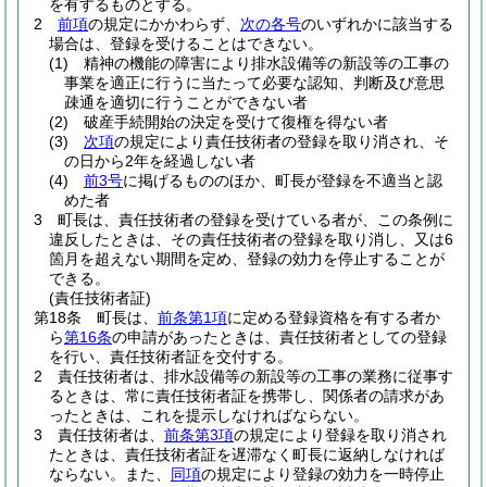
を有するものとする。
2
前項
の規定にかかわらず、
次の各号
のいずれかに該当する
場合は、登録を受けることはできない。
(1)
精神の機能の障害により排水設備等の新設等の工事の
事業を適正に行うに当たって必要な認知、判断及び意思
疎通を適切に行うことができない者
(2)
破産手続開始の決定を受けて復権を得ない者
(3)
次項
の規定により責任技術者の登録を取り消され、そ
の日から2年を経過しない者
(4)
前3号
に掲げるもののほか、町長が登録を不適当と認
めた者
3
町長は、責任技術者の登録を受けている者が、この条例に
違反したときは、その責任技術者の登録を取り消し、又は6
箇月を超えない期間を定め、登録の効力を停止することが
できる。
(責任技術者証)
第18条
町長は、
前条第1項
に定める登録資格を有する者か
ら
第16条
の申請があったときは、責任技術者としての登録
を行い、責任技術者証を交付する。
2
責任技術者は、排水設備等の新設等の工事の業務に従事す
るときは、常に責任技術者証を携帯し、関係者の請求があ
ったときは、これを提示しなければならない。
3
責任技術者は、
前条第3項
の規定により登録を取り消され
たときは、責任技術者証を遅滞なく町長に返納しなければ
ならない。
また、
同項
の規定により登録の効力を一時停止