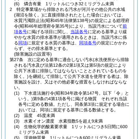
(6)
燐含有量 1リットルにつき32ミリグラム未満
2
特定事業場から排除される汚水が河川その他公共の水域
(湖沼を除く。)
に直接排除されたとした場合においては、
水質汚濁防止法
(昭和45年法律第138号)
の規定による総理府
令
(昭和46年総理府令第35号)
により、当該汚水について
前
項各号
に掲げる項目に関し、
当該各号
に定める基準より緩
やかな水質の排水基準が適用されるときは、当該汚水に係
る
同項
に規定する水質の基準は、
同項各号
の規定にかかわ
らず、その排水基準とする。
(除害施設の設置等)
第27条
次に定める基準に適合しない汚水
(水洗便所から排除
される汚水及び法第12条の2第1項又は第5項の規定により
公共下水道に排除してはならないこととされているものを
除く。)
を継続して排除して公共下水道を使用する者は、除
害施設を設け、又はその他必要な措置をしなければならな
い。
(1)
下水道法施行令
(昭和34年政令第147号。以下「令」と
いう。)
第9条の4第1項各号に掲げる物質 それぞれ当該
各号に定める数値。
ただし、同条第3項に規定する場合に
おいては、同項に規定する基準に係る数値とする。
(2)
温度 45度未満
(3)
水素イオン濃度 水素指数5を超え9未満
(4)
生物化学的酸素要求量 1リットルにつき5日間に600
ミリグラム未満
(5)
浮遊物質量 1リットルにつき600ミリグラム未満