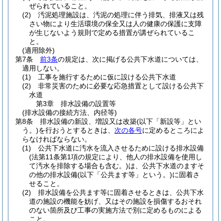
ぜられていること。
(2)
汚泥処理施設は、汚泥の処理に伴う排気、排液又は残
さい物により生活環境の保全又は人の健康の保護に支障
が生じないよう規則で定める措置が講ぜられているこ
と。
(適用除外)
第7条
前3条
の規定は、次に掲げる公共下水道については、
適用しない。
(1)
工事を施行するために仮に設ける公共下水道
(2)
非常災害のために必要な応急措置として設ける公共下
水道
第3章
排水設備の設置等
(排水設備の接続方法、内径等)
第8条
排水設備の新設、増設又は改築
(以下「新設等」とい
う。)
を行おうとするときは、
次の各号
に定めるところによ
らなければならない。
(1)
公共下水道に汚水を流入させるために設ける排水設備
(法第11条第1項の規定により、他人の排水設備を使用し
て汚水を排除する場合も含む。)
は、公共下水道のますそ
の他の排水設備
(以下「公共ます等」という。)
に固着さ
せること。
(2)
排水設備を公共ます等に固着させるときは、公共下水
道の施設の機能を妨げ、又はその施設を損傷するおそれ
のない箇所及び工事の実施方法で別に定めるものによる
こと。