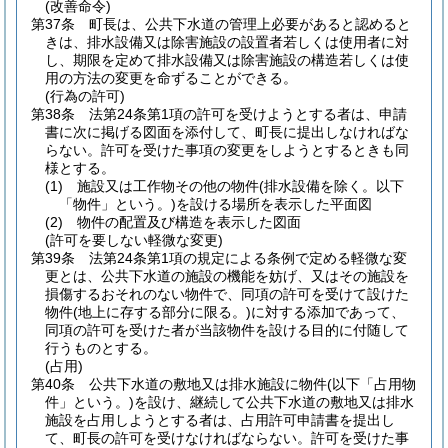
(改善命令)
第37条
町長は、公共下水道の管理上必要があると認めると
きは、排水設備又は除害施設の設置者若しくは使用者に対
し、期限を定めて排水設備又は除害施設の構造若しくは使
用の方法の変更を命ずることができる。
(行為の許可)
第38条
法第24条第1項の許可を受けようとする者は、申請
書に次に掲げる図面を添付して、町長に提出しなければな
らない。
許可を受けた事項の変更をしようとするときも同
様とする。
(1)
施設又は工作物その他の物件
(排水設備を除く。以下
「物件」という。)
を設ける場所を表示した平面図
(2)
物件の配置及び構造を表示した図面
(許可を要しない軽微な変更)
第39条
法第24条第1項の規定による条例で定める軽微な変
更とは、公共下水道の施設の機能を妨げ、又はその施設を
損傷するおそれのない物件で、同項の許可を受けて設けた
物件
(地上に存する部分に限る。)
に対する添加であって、
同項の許可を受けた者が当該物件を設ける目的に付随して
行うものとする。
(占用)
第40条
公共下水道の敷地又は排水施設に物件
(以下「占用物
件」という。)
を設け、継続して公共下水道の敷地又は排水
施設を占用しようとする者は、占用許可申請書を提出し
て、町長の許可を受けなければならない。
許可を受けた事