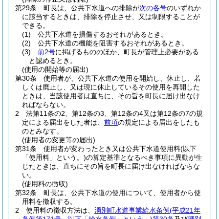
第29条
町長は、公共下水道への排除が
次の各号
のいずれか
に該当するときは、排除を停止させ、又は制限することが
できる。
(1)
公共下水道を損傷するおそれがあるとき。
(2)
公共下水道の機能を阻害するおそれがあるとき。
(3)
前2号
に掲げるもののほか、町長が管理上必要がある
と認めるとき。
(使用の開始等の届出)
第30条
使用者が、公共下水道の使用を開始し、休止し、若
しくは廃止し、又は現に休止しているその使用を再開した
ときは、当該使用者は直ちに、その旨を町長に届け出なけ
ればならない。
2
法第11条の2、第12条の3、第12条の4又は第12条の7の規
定による届出をした者は、
前項
の規定による届出をしたも
のとみなす。
(使用者の変更等の届出)
第31条
使用者が変わったとき又は公共下水道使用料
(以下
「使用料」という。)
の算定基準となるべき事項に異動が生
じたときは、直ちにその旨を町長に届け出なければならな
い。
(使用料の徴収)
第32条
町長は、公共下水道の使用について、使用者から使
用料を徴収する。
2
使用料の徴収方法は、
湧別町水道事業給水条例
(平成21年