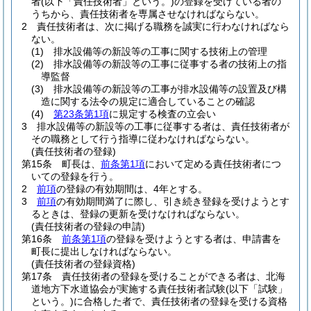
者
(以下「責任技術者」という。)
の登録を受けている者の
うちから、責任技術者を専属させなければならない。
2
責任技術者は、次に掲げる職務を誠実に行わなければなら
ない。
(1)
排水設備等の新設等の工事に関する技術上の管理
(2)
排水設備等の新設等の工事に従事する者の技術上の指
導監督
(3)
排水設備等の新設等の工事が排水設備等の設置及び構
造に関する法令の規定に適合していることの確認
(4)
第23条第1項
に規定する検査の立会い
3
排水設備等の新設等の工事に従事する者は、責任技術者が
その職務として行う指導に従わなければならない。
(責任技術者の登録)
第15条
町長は、
前条第1項
において定める責任技術者につ
いての登録を行う。
2
前項
の登録の有効期間は、4年とする。
3
前項
の有効期間満了に際し、引き続き登録を受けようとす
るときは、登録の更新を受けなければならない。
(責任技術者の登録の申請)
第16条
前条第1項
の登録を受けようとする者は、申請書を
町長に提出しなければならない。
(責任技術者の登録資格)
第17条
責任技術者の登録を受けることができる者は、北海
道地方下水道協会が実施する責任技術者試験
(以下「試験」
という。)
に合格した者で、責任技術者の登録を受ける資格