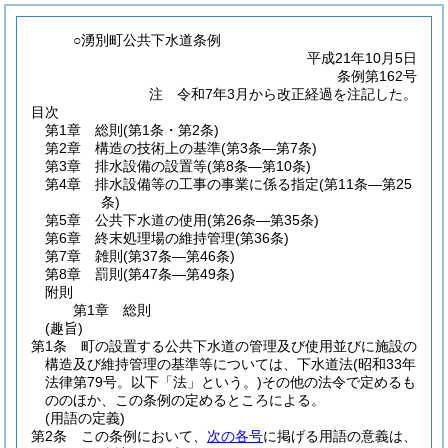
○湧別町公共下水道条例
平成21年10月5日
条例第162号
注 令和7年3月から改正経過を注記した。
目次
第1章
総則
(第1条・第2条)
第2章
構造の技術上の基準
(第3条―第7条)
第3章
排水設備の設置等
(第8条―第10条)
第4章
排水設備等の工事の事業に係る指定
(第11条―第25
条)
第5章
公共下水道の使用
(第26条―第35条)
第6章
終末処理場の維持管理
(第36条)
第7章
雑則
(第37条―第46条)
第8章
罰則
(第47条―第49条)
附則
第1章
総則
(趣旨)
第1条
町の設置する公共下水道の管理及び使用並びに施設の
構造及び維持管理の基準等については、下水道法
(昭和33年
法律第79号。以下「法」という。)
その他の法令で定めるも
ののほか、この条例の定めるところによる。
(用語の定義)
第2条
この条例において、
次の各号
に掲げる用語の意義は、