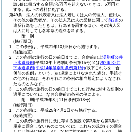
該5倍に相当する金額が5万円を超えないときは、5万円と
する。)
以下の過料に処する。
第49条
法人の代表者又は法人若しくは人の代理人、使用人
その他の従業者が、その法人又は人の業務に関して
前2条
の
違反行為をしたときは、行為者を罰するほか、その法人又
は人に対しても各本条の過料を科する。
附
則
(施行期日)
1
この条例は、平成21年10月5日から施行する。
(経過措置)
2
この条例の施行の日の前日までに、合併前の上
湧別町公共
下水道条例
(平成13年上湧別町条例第15号)
又は
湧別町公共
下水道条例
(平成14年湧別町条例第1号)
(以下これらを「合
併前の条例」という。)
の規定によりなされた処分、手続そ
の他の行為は、それぞれこの条例の相当規定によりなされ
たものとみなす。
3
この条例の施行の日の前日までにした行為に対する罰則の
適用については、なお合併前の条例の例による。
附
則
(平成25年3月11日
条例第13号)
(施行期日)
1
この条例は、平成25年4月1日から施行する。
(経過措置)
2
この条例の施行日に既に存する施設で第3条から第6条の
規定に適合しないものについては、これらの規定
(その適合
しない部分に限る。)
は、なお従前の例による。
ただし、施