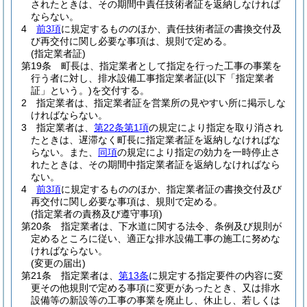
されたときは、その期間中責任技術者証を返納しなければ
ならない。
4
前3項
に規定するもののほか、責任技術者証の書換交付及
び再交付に関し必要な事項は、規則で定める。
(指定業者証)
第19条
町長は、指定業者として指定を行った工事の事業を
行う者に対し、排水設備工事指定業者証
(以下「指定業者
証」という。)
を交付する。
2
指定業者は、指定業者証を営業所の見やすい所に掲示しな
ければならない。
3
指定業者は、
第22条第1項
の規定により指定を取り消され
たときは、遅滞なく町長に指定業者証を返納しなければな
らない。
また、
同項
の規定により指定の効力を一時停止さ
れたときは、その期間中指定業者証を返納しなければなら
ない。
4
前3項
に規定するもののほか、指定業者証の書換交付及び
再交付に関し必要な事項は、規則で定める。
(指定業者の責務及び遵守事項)
第20条
指定業者は、下水道に関する法令、条例及び規則が
定めるところに従い、適正な排水設備工事の施工に努めな
ければならない。
(変更の届出)
第21条
指定業者は、
第13条
に規定する指定要件の内容に変
更その他規則で定める事項に変更があったとき、又は排水
設備等の新設等の工事の事業を廃止し、休止し、若しくは