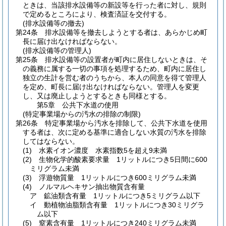
ときは、当該排水設備等の新設等を行った者に対し、規則
で定めるところにより、検査済証を交付する。
(排水設備等の撤去)
第24条
排水設備等を撤去しようとする者は、あらかじめ町
長に届け出なければならない。
(排水設備等の管理人)
第25条
排水設備等の設置者が町内に居住しないときは、そ
の義務に属する一切の事項を処理するため、町内に居住し
独立の生計を営む者のうちから、本人の同意を得て管理人
を定め、町長に届け出なければならない。
管理人を変更
し、又は廃止しようとするときも同様とする。
第5章
公共下水道の使用
(特定事業場からの汚水の排除の制限)
第26条
特定事業場から汚水を排除して、公共下水道を使用
する者は、次に定める基準に適合しない水質の汚水を排除
してはならない。
(1)
水素イオン濃度 水素指数5を超え9未満
(2)
生物化学的酸素要求量 1リットルにつき5日間に600
ミリグラム未満
(3)
浮遊物質量 1リットルにつき600ミリグラム未満
(4)
ノルマルヘキサン抽出物質含有量
ア
鉱油類含有量 1リットルにつき5ミリグラム以下
イ
動植物油脂類含有量 1リットルにつき30ミリグラ
ム以下
(5)
窒素含有量 1リットルにつき240ミリグラム未満