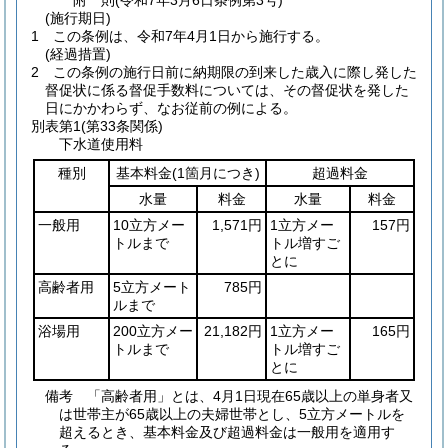
附
則
(令和7年3月6日
条例第3号)
(施行期日)
1
この条例は、令和7年4月1日から施行する。
(経過措置)
2
この条例の施行日前に納期限の到来した歳入に際し発した
督促状に係る督促手数料については、その督促状を発した
日にかかわらず、なお従前の例による。
別表第1
(第33条関係)
下水道使用料
種別
基本料金
(1箇月につき)
超過料金
水量
料金
水量
料金
一般用
10立方メー
1,571円
1立方メー
157円
トルまで
トル増すご
とに
高齢者用
5立方メート
785円
ルまで
浴場用
200立方メー
21,182円
1立方メー
165円
トルまで
トル増すご
とに
備考 「高齢者用」とは、4月1日現在65歳以上の単身者又
は世帯主が65歳以上の夫婦世帯とし、5立方メートルを
超えるとき、基本料金及び超過料金は一般用を適用す