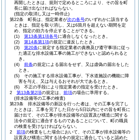
再開したときは、規則で定めるところにより、その旨を町
長に届け出なければならない。
(指定の取消し又は一時停止)
第22条
町長は、指定業者が
次の各号
のいずれかに該当する
ときは、指定を取り消し、又は6箇月を超えない期間を定
め、指定の効力を停止することができる。
(1)
第13条第1項各号
に適合しなくなったとき。
(2)
第14条第1項
の規定に違反したとき。
(3)
第20条
に規定する指定業者の責務及び遵守事項に従っ
た適正な排水設備工事の施工ができないと認められると
き。
(4)
前条
の規定による届出をせず、又は虚偽の届出をした
とき。
(5)
その施工する排水設備工事が、下水道施設の機能に障
害を与え、又は与えるおそれが大であるとき。
(6)
不正の手段により指定業者の指定を受けたとき。
2
第13条第2項
の規定は、
前項
の場合に準用する。
(排水設備等の工事の検査)
第23条
排水設備等の新設を行った者は、その工事を完了し
たときは、工事を完了した日から5日以内にその旨を町長に
届け出て、その工事が排水設備等の設置及び構造に関する
法令の規定に適合するものであることについて、町の職員
の検査を受けなければならない。
2
前項
の検査をした場合において、その工事が排水設備等の
設置及び構造に関する法令の規定に適合していると認めた