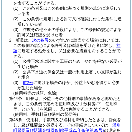
を命ずることができる。
(1)
この条例又はこの条例に基づく規則の規定に違反して
いる者
(2)
この条例の規定による許可又は確認に付した条件に違
反している者
(3)
詐欺その他不正の手段により、この条例の規定による
許可又は確認を受けた者
2
町長は、
次の各号
のいずれかに該当する場合においては、
この条例の規定による許可又は確認を受けた者に対し、
前
項
に規定する処分をし、又は必要な措置を命ずることがで
きる。
(1)
公共下水道に関する工事のため、やむを得ない必要が
生じた場合
(2)
公共下水道の保全又は一般の利用上著しい支障が生じ
た場合
(3)
前2号
に掲げる場合のほか、公益上やむを得ない必要
が生じた場合
(使用料等の減額、免除)
第44条
町長は、公益上その他特別の事情があると認めたと
きは、この条例で定める使用料及び手数料
(以下「使用料
等」という。)
を減額し、又は免除することができる。
(使用料、手数料及び過料の督促等)
第45条
使用料、手数料及び過料を滞納したときは、督促を
し、及び延滞金を徴収する。
その手続きについては、
湧別
町督促及び延滞金徴収条例
(平成21年条例第85号)
の規定を