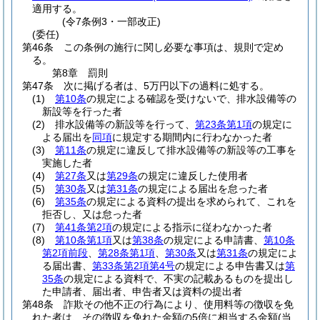
適用する。
(令7条例3・一部改正)
(委任)
第46条
この条例の施行に関し必要な事項は、規則で定め
る。
第8章
罰則
第47条
次に掲げる者は、5万円以下の過料に処する。
(1)
第10条
の規定による確認を受けないで、排水設備等の
新設等を行った者
(2)
排水設備等の新設等を行って、
第23条第1項
の規定に
よる届出を
同項
に規定する期間内に行わなかった者
(3)
第11条
の規定に違反して排水設備等の新設等の工事を
実施した者
(4)
第27条
又は
第29条
の規定に違反した使用者
(5)
第30条
又は
第31条
の規定による届出を怠った者
(6)
第35条
の規定による資料の提出を求められて、これを
拒否し、又は怠った者
(7)
第41条第2項
の規定による指示に従わなかった者
(8)
第10条第1項
又は
第38条
の規定による申請書、
第10条
第2項前段
、
第28条第1項
、
第30条
又は
第31条
の規定によ
る届出書、
第33条第2項第4号
の規定による申告書又は
第
35条
の規定による資料で、不実の記載あるものを提出し
た申請者、届出者、申告者又は資料の提出者
第48条
詐欺その他不正の行為により、使用料等の徴収を免
れた者は、その徴収を免れた金額の5倍に相当する金額
(当