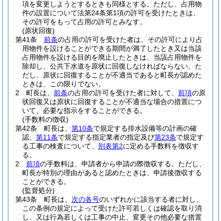
項を変更しようとするときも同様とする。
ただし、占用物
件の設置について法第24条第1項の許可を受けたときは、
その許可をもって占用の許可とみなす。
(原状回復)
第41条
前条
の占用の許可を受けた者は、その許可により占
用物件を設けることができる期間が満了したとき又は当該
占用物件を設ける目的を廃止したときは、当該占用物件を
除却し、公共下水道を原状に回復しなければならない。
た
だし、原状に回復することが不適当であると町長が認めた
ときは、この限りでない。
2
町長は、
前条
の占用の許可を受けた者に対して、
前項
の原
状回復又は原状に回復することが不適当な場合の措置につ
いて、必要な指示をすることができる。
(手数料の徴収)
第42条
町長は、
第10条
で規定する排水設備等の計画の確
認、
第11条
で規定する指定業者の指定及び
第23条
で規定す
る工事の検査について、
別表第2
に定める手数料を徴収す
る。
2
前項
の手数料は、申請者から申請の際徴収する。
ただし、
町長が特別の理由があると認めたときは、申請後徴収する
ことができる。
(監督処分)
第43条
町長は、
次の各号
のいずれかに該当する者に対し、
この条例の規定によって受けた許可若しくは確認を取り消
し、又は行為若しくは工事の中止、変更その他必要な措置