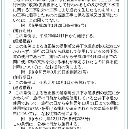
行日後に改築
(災害復旧として行われるもの及び公共下水道
に関する工事以外の工事により必要を生じたものを除く。)
の工事に着手したものの当該工事に係る区域又は区間につ
いては、この限りでない。
附
則
(平成26年1月29日
条例第2号)
(施行期日)
1
この条例は、平成26年4月1日から施行する。
(経過措置)
2
この条例による改正後の湧別町公共下水道条例の規定にか
かわらず、施行の日前から継続して使用している公共下水
道の使用であって、施行の日から平成26年4月30日までの
間に使用料の支払を受ける権利が確定されたものに係る使
用料については、なお従前の例による。
附
則
(令和元年9月19日
条例第21号)
(施行期日)
1
この条例は、令和元年10月1日から施行する。
(経過措置)
2
この条例による改正後の湧別町公共下水道条例の規定にか
かわらず、施行の日前から継続使用している公共下水道の
使用であって、施行の日から令和元年10月31日までの間に
使用料の支払いを受ける権利が確定されたものに係る使用
料については、なお従前の例による。
附
則
(令和元年12月17日
条例第25号)
この条例は、公布の日から施行する。