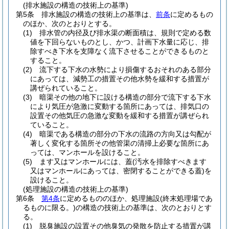
(排水施設の構造の技術上の基準)
第5条
排水施設の構造の技術上の基準は、
前条
に定めるもの
のほか、次のとおりとする。
(1)
排水管の内径及び排水渠の断面積は、規則で定める数
値を下回らないものとし、かつ、計画下水量に応じ、排
除すべき下水を支障なく流下させることができるものと
すること。
(2)
流下する下水の水勢により損傷するおそれのある部分
にあっては、減勢工の措置その他水勢を緩和する措置が
講ぜられていること。
(3)
暗渠その他の地下に設ける構造の部分で流下する下水
により気圧が急激に変動する箇所にあっては、排気口の
設置その他気圧の急激な変動を緩和する措置が講ぜられ
ていること。
(4)
暗渠である構造の部分の下水の流路の方向又は勾配が
著しく変化する箇所その他管渠の清掃上必要な箇所にあ
っては、マンホールを設けること。
(5)
ます又はマンホールには、蓋
(汚水を排除すべきます
又はマンホールにあっては、密閉することができる蓋)
を
設けること。
(処理施設の構造の技術上の基準)
第6条
第4条
に定めるもののほか、処理施設
(終末処理場であ
るものに限る。)
の構造の技術上の基準は、次のとおりとす
る。
(1)
脱臭施設の設置その他臭気の発散を防止する措置が講