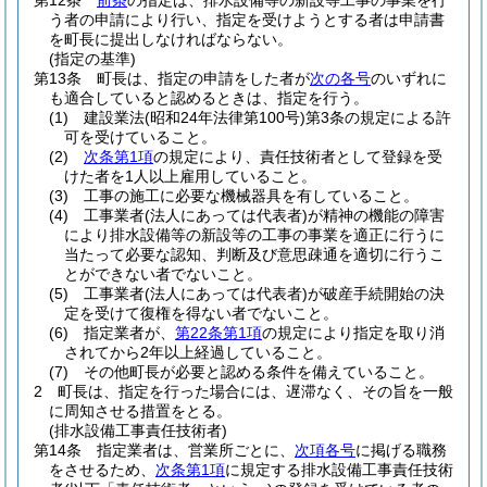
第12条
前条
の指定は、排水設備等の新設等工事の事業を行
う者の申請により行い、指定を受けようとする者は申請書
を町長に提出しなければならない。
(指定の基準)
第13条
町長は、指定の申請をした者が
次の各号
のいずれに
も適合していると認めるときは、指定を行う。
(1)
建設業法
(昭和24年法律第100号)
第3条の規定による許
可を受けていること。
(2)
次条第1項
の規定により、責任技術者として登録を受
けた者を1人以上雇用していること。
(3)
工事の施工に必要な機械器具を有していること。
(4)
工事業者
(法人にあっては代表者)
が精神の機能の障害
により排水設備等の新設等の工事の事業を適正に行うに
当たって必要な認知、判断及び意思疎通を適切に行うこ
とができない者でないこと。
(5)
工事業者
(法人にあっては代表者)
が破産手続開始の決
定を受けて復権を得ない者でないこと。
(6)
指定業者が、
第22条第1項
の規定により指定を取り消
されてから2年以上経過していること。
(7)
その他町長が必要と認める条件を備えていること。
2
町長は、指定を行った場合には、遅滞なく、その旨を一般
に周知させる措置をとる。
(排水設備工事責任技術者)
第14条
指定業者は、営業所ごとに、
次項各号
に掲げる職務
をさせるため、
次条第1項
に規定する排水設備工事責任技術