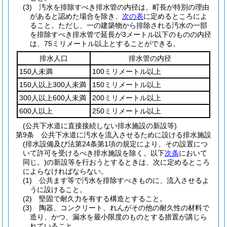
(3)
汚水を排除すべき排水管の内径は、町長が特別の理由
があると認めた場合を除き、
次の表
に定めるところによ
ること。
ただし、一の建築物から排除される汚水の一部
を排除すべき排水管で延長が3メートル以下のものの内径
は、75ミリメートル以上とすることができる。
排水人口
排水管の内径
150人未満
100ミリメートル以上
150人以上300人未満
150ミリメートル以上
300人以上600人未満
200ミリメートル以上
600人以上
250ミリメートル以上
(公共下水道に直接接続しない排水施設の新設等)
第9条
公共下水道に汚水を流入させるために設ける排水施設
(排水設備及び法第24条第1項の規定により、その設置につ
いて許可を受けるべき排水施設を除く。以下
次条
において
同じ。)
の新設等を行おうとするときは、次に定めるところ
によらなければならない。
(1)
公共ます等で汚水を排除すべきものに、流入させるよ
うに設けること。
(2)
堅固で耐久力を有する構造とすること。
(3)
陶器、コンクリート、れんがその他の耐久性の材料で
造り、かつ、漏水を最小限度のものとする措置が講じら
れていること。