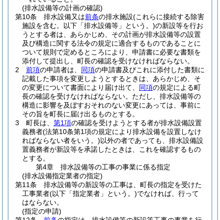
(排水設備等の計画の確認)
第10条
排水設備又は
前条
の排水施設
(これらに接続する除害
施設を含む。以下「排水設備等」という。)
の新設等を行お
うとする者は、あらかじめ、その計画が排水設備等の設置
及び構造に関する法令の規定に適合するものであることに
ついて規則で定めるところにより、申請書に必要な書類を
添付して提出し、町長の確認を受けなければならない。
2
前項
の申請者は、
同項
の申請書及びこれに添付した書類に
記載した事項を変更しようとするときは、あらかじめ、そ
の変更について書面により届け出て、
同項
の規定による町
長の確認を受けなければならない。
ただし、排水設備等の
構造に影響を及ぼすおそれのない変更にあっては、事前に
その旨を町長に届け出るものとする。
3
町長は、
第1項
の確認を受けようとする者が排水設備設置
義務者
(法第10条第1項の規定により排水設備を設置しなけ
ればならない者をいう。)
以外の者であっても、排水設備設
置義務者が新設等を承諾したときは、これを確認するもの
とする。
第4章
排水設備等の工事の事業に係る指定
(排水設備指定業者の指定)
第11条
排水設備等の新設等の工事は、町長の指定を受けた
工事業者
(以下「指定業者」という。)
でなければ、行って
はならない。
(指定の申請)