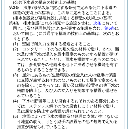
(公共下水道の構造の技術上の基準)
第3条
法第7条第2項に規定する条例で定める公共下水道の
構造の技術上の基準は、この章に定めるところによる。
(排水施設及び処理施設に共通する構造の技術上の基準)
第4条
排水施設
(これを補完する施設を含む。
次条
において
同じ。)
及び処理施設
(これを補完する施設を含む。
第6条
に
おいて同じ。)
に共通する構造の技術上の基準は、次のとお
りとする。
(1)
堅固で耐久力を有する構造とすること。
(2)
コンクリートその他の耐久性の材料で造り、かつ、漏
水及び地下水の浸入を最小限度のものとする措置が講ぜ
られていること。
ただし、雨水を排除すべきものについ
ては、多孔管その他雨水を地下に浸透させる機能を有す
るものとすることができる。
(3)
屋外にあるもの
(生活環境の保全又は人の健康の保護
に支障が生ずるおそれのないものとして規則で定めるも
のを除く。)
にあっては、覆い又は柵の設置その他下水の
飛散を防止し、及び人の立入りを制限する措置が講ぜら
れていること。
(4)
下水の貯留等により腐食するおそれのある部分にあっ
ては、ステンレス鋼その他の腐食しにくい材料で造り、
又は腐食を防止する措置が講ぜられていること。
(5)
地震によって下水の排除及び処理に支障が生じないよ
う地盤の改良、可とう継手の設置その他の規則で定める
措置が講ぜられていること。