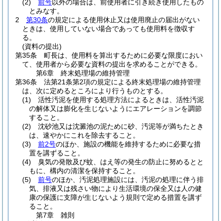
(2)
前号
以外の場合は、前使用者に引き続き使用したもの
とみなす。
2
第30条
の規定による使用休止又は使用廃止の届出がない
ときは、使用していない場合であっても使用料を徴収す
る。
(資料の提出)
第35条
町長は、使用料を算出するために必要な限度におい
て、使用者から必要な資料の提出を求めることができる。
第6章
終末処理場の維持管理
第36条
法第21条第2項の規定による終末処理場の維持管理
は、次に定めるところにより行うものとする。
(1)
活性汚泥を使用する処理方法によるときは、活性汚泥
の解体又は膨化を生じないようにエアレーションを調節
すること。
(2)
沈砂池又は沈澱池の泥ために砂、汚泥等が満ちたとき
は、速やかにこれを除去すること。
(3)
前2号
のほか、施設の機能を維持するために必要な措
置を講ずること。
(4)
臭気の発散及び蚊、はえ等の発生の防止に努めるとと
もに、構内の清潔を保持すること。
(5)
前号
のほか、汚泥処理施設には、汚泥の処理に伴う排
気、排液又は残さい物により生活環境の保全又は人の健
康の保護に支障が生じないよう規則で定める措置を講ず
ること。
第7章
雑則