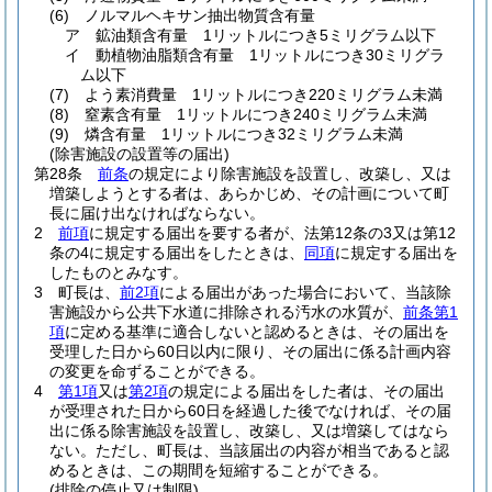
(6)
ノルマルヘキサン抽出物質含有量
ア
鉱油類含有量 1リットルにつき5ミリグラム以下
イ
動植物油脂類含有量 1リットルにつき30ミリグラ
ム以下
(7)
よう素消費量 1リットルにつき220ミリグラム未満
(8)
窒素含有量 1リットルにつき240ミリグラム未満
(9)
燐含有量 1リットルにつき32ミリグラム未満
(除害施設の設置等の届出)
第28条
前条
の規定により除害施設を設置し、改築し、又は
増築しようとする者は、あらかじめ、その計画について町
長に届け出なければならない。
2
前項
に規定する届出を要する者が、法第12条の3又は第12
条の4に規定する届出をしたときは、
同項
に規定する届出を
したものとみなす。
3
町長は、
前2項
による届出があった場合において、当該除
害施設から公共下水道に排除される汚水の水質が、
前条第1
項
に定める基準に適合しないと認めるときは、その届出を
受理した日から60日以内に限り、その届出に係る計画内容
の変更を命ずることができる。
4
第1項
又は
第2項
の規定による届出をした者は、その届出
が受理された日から60日を経過した後でなければ、その届
出に係る除害施設を設置し、改築し、又は増築してはなら
ない。
ただし、町長は、当該届出の内容が相当であると認
めるときは、この期間を短縮することができる。
(排除の停止又は制限)