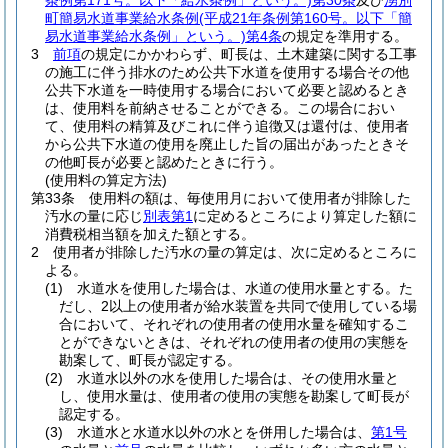
条例第171号。以下「給水条例」という。)
第30条
及び
湧別
町簡易水道事業給水条例
(平成21年条例第160号。以下「簡
易水道事業給水条例」という。)
第4条
の規定を準用する。
3
前項
の規定にかかわらず、町長は、土木建築に関する工事
の施工に伴う排水のため公共下水道を使用する場合その他
公共下水道を一時使用する場合において必要と認めるとき
は、使用料を前納させることができる。
この場合におい
て、使用料の精算及びこれに伴う追徴又は還付は、使用者
から公共下水道の使用を廃止した旨の届出があったときそ
の他町長が必要と認めたときに行う。
(使用料の算定方法)
第33条
使用料の額は、毎使用月において使用者が排除した
汚水の量に応じ
別表第1
に定めるところにより算定した額に
消費税相当額を加えた額とする。
2
使用者が排除した汚水の量の算定は、次に定めるところに
よる。
(1)
水道水を使用した場合は、水道の使用水量とする。
た
だし、2以上の使用者が給水装置を共同で使用している場
合において、それぞれの使用者の使用水量を確知するこ
とができないときは、それぞれの使用者の使用の実態を
勘案して、町長が認定する。
(2)
水道水以外の水を使用した場合は、その使用水量と
し、使用水量は、使用者の使用の実態を勘案して町長が
認定する。
(3)
水道水と水道水以外の水とを併用した場合は、
第1号