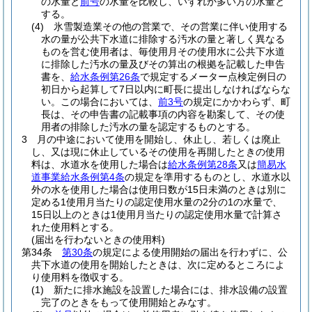
の水量と
前号
の水量を比較し、いずれか多い方の水量と
する。
(4)
氷雪製造業その他の営業で、その営業に伴い使用する
水の量が公共下水道に排除する汚水の量と著しく異なる
ものを営む使用者は、毎使用月その使用水に公共下水道
に排除した汚水の量及びその算出の根拠を記載した申告
書を、
給水条例第26条
で規定するメーター点検定例日の
初日から起算して7日以内に町長に提出しなければならな
い。
この場合においては、
前3号
の規定にかかわらず、町
長は、その申告書の記載事項の内容を勘案して、その使
用者の排除した汚水の量を認定するものとする。
3
月の中途において使用を開始し、休止し、若しくは廃止
し、又は現に休止しているその使用を再開したときの使用
料は、水道水を使用した場合は
給水条例第28条
又は
簡易水
道事業給水条例第4条
の規定を準用するものとし、水道水以
外の水を使用した場合は使用日数が15日未満のときは別に
定める1使用月当たりの認定使用水量の2分の1の水量で、
15日以上のときは1使用月当たりの認定使用水量で計算さ
れた使用料とする。
(届出を行わないときの使用料)
第34条
第30条
の規定による使用開始の届出を行わずに、公
共下水道の使用を開始したときは、次に定めるところによ
り使用料を徴収する。
(1)
新たに排水施設を設置した場合には、排水設備の設置
完了のときをもって使用開始とみなす。