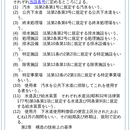
それぞれ
当該各号
に定めるところによる。
(1)
汚水 法第2条第1号に規定する汚水をいう。
(2)
公共下水道 法第2条第3号に規定する公共下水道をい
う。
(3)
終末処理場 法第2条第6号に規定する終末処理場をい
う。
(4)
排水施設 法第2条第2号に規定する排水施設をいう。
(5)
処理施設 法第2条第2号に規定する処理施設をいう。
(6)
排水設備 法第10条第1項に規定する排水設備をい
う。
(7)
特定施設 法第11条の2第2項に規定する特定施設をい
う。
(8)
除害施設 法第12条第1項に規定する除害施設をい
う。
(9)
特定事業場 法第12条の2第1項に規定する特定事業場
をいう。
(10)
使用者 汚水を公共下水道に排除してこれを使用す
る者をいう。
(11)
水道及び給水装置 それぞれ水道法
(昭和32年法律第
177号)
第3条第1項に規定する水道及び同条第9項に規定
する給水装置をいう。
(12)
使用月 下水道使用料徴収の便宜上区分されたおお
むね1月の期間をいい、その始期及び終期は、規則で定め
る。
第2章
構造の技術上の基準