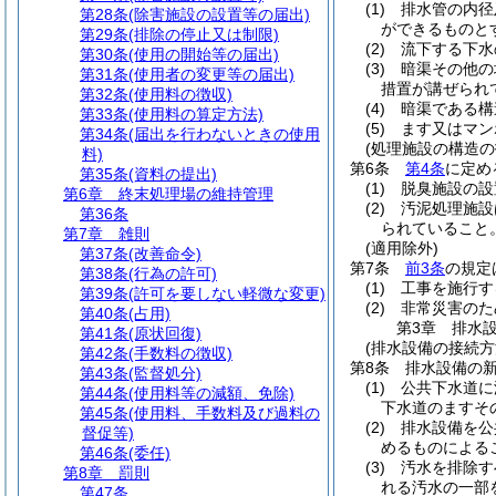
(1)
排水管の内径
第28条
(除害施設の設置等の届出)
ができるものと
第29条
(排除の停止又は制限)
(2)
流下する下水
第30条
(使用の開始等の届出)
(3)
暗渠その他の
第31条
(使用者の変更等の届出)
措置が講ぜられ
第32条
(使用料の徴収)
(4)
暗渠である構
第33条
(使用料の算定方法)
(5)
ます又はマン
第34条
(届出を行わないときの使用
(処理施設の構造の
料)
第6条
第4条
に定め
第35条
(資料の提出)
(1)
脱臭施設の設
第6章
終末処理場の維持管理
(2)
汚泥処理施設
第36条
られていること
第7章
雑則
(適用除外)
第37条
(改善命令)
第7条
前3条
の規定
第38条
(行為の許可)
(1)
工事を施行す
第39条
(許可を要しない軽微な変更)
(2)
非常災害のた
第40条
(占用)
第3章
排水
第41条
(原状回復)
(排水設備の接続方
第42条
(手数料の徴収)
第8条
排水設備の
第43条
(監督処分)
(1)
公共下水道に
第44条
(使用料等の減額、免除)
下水道のますそ
第45条
(使用料、手数料及び過料の
(2)
排水設備を公
督促等)
めるものによる
第46条
(委任)
(3)
汚水を排除す
第8章
罰則
れる汚水の一部
第47条