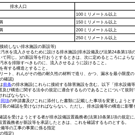
排水人口
100ミリメートル以上
満
150ミリメートル以上
満
200ミリメートル以上
250ミリメートル以上
接接続しない排水施設の新設等)
に汚水を流入させるために設ける排水施設
(排水設備及び法第24条第1
いて同じ。)
の新設等を行おうとするときは、次に定めるところによらな
汚水を排除すべきものに、流入させるように設けること。
を有する構造とすること。
リート、れんがその他の耐久性の材料で造り、かつ、漏水を最小限度の
の確認)
は
前条
の排水施設
(これらに接続する除害施設を含む。以下「排水設備等
置及び構造に関する法令の規定に適合するものであることについて規則
ければならない。
、
同項
の申請書及びこれに添付した書類に記載した事項を変更しようと
町長の確認を受けなければならない。
ただし、排水設備等の構造に影響
確認を受けようとする者が排水設備設置義務者
(法第10条第1項の規定
設置義務者が新設等を承諾したときは、これを確認するものとする。
設備等の工事の事業に係る指定
の指定)