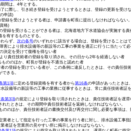
期間は、4年とする。
満了に際し、引き続き登録を受けようとするときは、登録の更新を受け
の申請)
の登録を受けようとする者は、申請書を町長に提出しなければならない
資格)
の登録を受けることができる者は、北海道地方下水道協会が実施する責
格を有するものとする。
かわらず、
次の各号
のいずれかに該当する場合は、登録を受けることは
障害により排水設備等の新設等の工事の事業を適正に行うに当たって必
の決定を受けて復権を得ない者
より責任技術者の登録を取り消され、その日から2年を経過しない者
るもののほか、町長が登録を不適当と認めた者
術者の登録を受けている者が、この条例に違反したときは、その責任技術
ができる。
条第1項
に定める登録資格を有する者から
第16条
の申請があったときは
排水設備等の新設等の工事の業務に従事するときは、常に責任技術者証
前条第3項
の規定により登録を取り消されたときは、責任技術者証を遅滞
されたときは、その期間中責任技術者証を返納しなければならない。
もののほか、責任技術者証の書換交付及び再交付に関し必要な事項は、
定業者として指定を行った工事の事業を行う者に対し、排水設備工事指
定業者証を営業所の見やすい所に掲示しなければならない。
2条第1項
の規定により指定を取り消されたときは、遅滞なく町長に指定