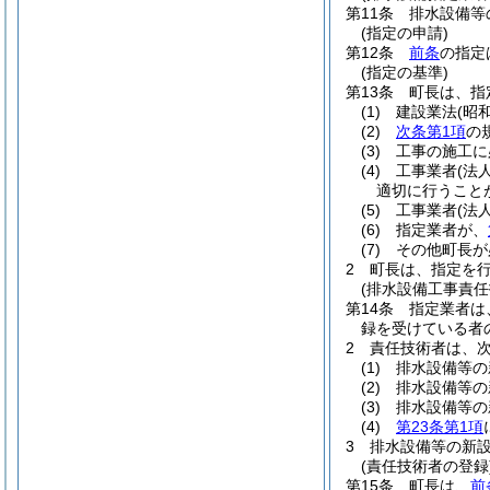
第11条
排水設備等
(指定の申請)
第12条
前条
の指定
(指定の基準)
第13条
町長は、指
(1)
建設業法
(昭
(2)
次条第1項
の
(3)
工事の施工に
(4)
工事業者
(法
適切に行うこと
(5)
工事業者
(法
(6)
指定業者が、
(7)
その他町長が
2
町長は、指定を
(排水設備工事責任
第14条
指定業者は
録を受けている者
2
責任技術者は、
(1)
排水設備等の
(2)
排水設備等の
(3)
排水設備等の
(4)
第23条第1項
3
排水設備等の新
(責任技術者の登録
第15条
町長は、
前