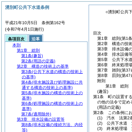
湧別町公共下水道条例
○湧別町公共
平成21年10月5日 条例第162号
(令和7年4月1日施行)
目次
第1章
総則
(第1
条項目次
沿革
第2章
構造の技
本則
第3章
排水設備
第1章
総則
第4章
排水設備
第1条
(趣旨)
第5章
公共下水
第2条
(用語の定義)
第6章
終末処理
第2章
構造の技術上の基準
第7章
雑則
(第3
第3条
(公共下水道の構造の技術上
第8章
罰則
(第4
の基準)
附則
第4条
(排水施設及び処理施設に共
第1章
総則
通する構造の技術上の基準)
(趣旨)
第5条
(排水施設の構造の技術上の
第1条
町の設置す
基準)
の他の法令で定め
第6条
(処理施設の構造の技術上の
(用語の定義)
基準)
第2条
この条例に
第7条
(適用除外)
(1)
汚水 法第2
第3章
排水設備の設置等
(2)
公共下水道 
第8条
(排水設備の接続方法、内径
(3)
終末処理場 
等)