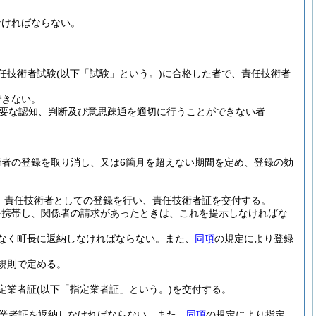
なければならない。
。
任技術者試験
(以下「試験」という。)
に合格した者で、責任技術者
できない。
要な認知、判断及び意思疎通を適切に行うことができない者
者の登録を取り消し、又は6箇月を超えない期間を定め、登録の効
、責任技術者としての登録を行い、責任技術者証を交付する。
を携帯し、関係者の請求があったときは、これを提示しなければな
なく町長に返納しなければならない。
また、
同項
の規定により登録
規則で定める。
定業者証
(以下「指定業者証」という。)
を交付する。
業者証を返納しなければならない。
また、
同項
の規定により指定