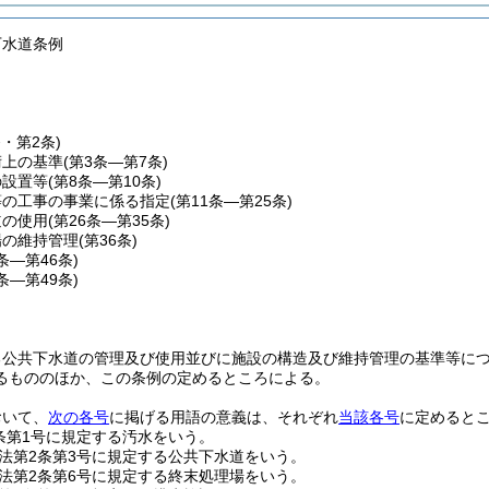
下水道条例
条・第2条)
術上の基準
(第3条―第7条)
の設置等
(第8条―第10条)
等の工事の事業に係る指定
(第11条―第25条)
道の使用
(第26条―第35条)
場の維持管理
(第36条)
7条―第46条)
7条―第49条)
る公共下水道の管理及び使用並びに施設の構造及び維持管理の基準等に
るもののほか、この条例の定めるところによる。
おいて、
次の各号
に掲げる用語の意義は、それぞれ
当該各号
に定めると
条第1号に規定する汚水をいう。
法第2条第3号に規定する公共下水道をいう。
法第2条第6号に規定する終末処理場をいう。