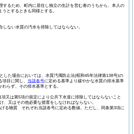
理するため、町内に居住し独立の生計を営む者のうちから、本人の
ようとするときも同様とする。
合しない水質の汚水を排除してはならない。
とした場合においては、水質汚濁防止法
(昭和45年法律第138号)
の
る項目に関し、
当該各号
に定める基準より緩やかな水質の排水基準
かわらず、その排水基準とする。
第1項又は第5項の規定により公共下水道に排除してはならないこと
け、又はその他必要な措置をしなければならない。
掲げる物質 それぞれ当該各号に定める数値。
ただし、同条第3項に