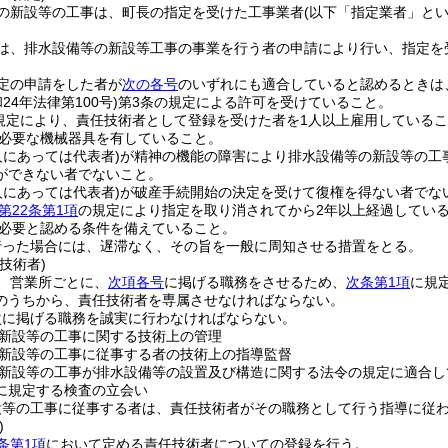
の新設等の工事は、町長の指定を受けた工事業者
(以下「指定業者」とい
は、排水設備等の新設等工事の事業を行う者の申請により行い、指定を
定の申請をした者が
次の各号
のいずれにも適合していると認めるときは
和24年法律第100号)
第3条の規定による許可を受けていること。
規定により、責任技術者として登録を受けた者を1人以上雇用している
必要な機械器具を有していること。
人にあっては代表者)
が精神の機能の障害により排水設備等の新設等の工
ができない者でないこと。
人にあっては代表者)
が破産手続開始の決定を受けて復権を得ない者でな
第22条第1項
の規定により指定を取り消されてから2年以上経過してい
必要と認める条件を備えていること。
行った場合には、遅滞なく、その旨を一般に周知させる措置をとる。
技術者)
、営業所ごとに、
次項各号
に掲げる職務をさせるため、
次条第1項
に規
のうちから、責任技術者を専属させなければならない。
次に掲げる職務を誠実に行わなければならない。
新設等の工事に関する技術上の管理
新設等の工事に従事する者の技術上の指導監督
新設等の工事が排水設備等の設置及び構造に関する法令の規定に適合し
に規定する検査の立会い
設等の工事に従事する者は、責任技術者がその職務として行う指導に従
)
条第1項
において定める責任技術者についての登録を行う。