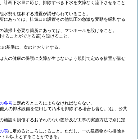
、計画下水量に応じ、排除すべき下水を支障なく流下させること
他水勢を緩和する措置が講ぜられていること。
所にあっては、排気口の設置その他気圧の急激な変動を緩和する
の清掃上必要な箇所にあっては、マンホールを設けること。
することができる蓋)
を設けること。
上の基準は、次のとおりとする。
は人の健康の保護に支障が生じないよう規則で定める措置が講ぜ
の各号
に定めるところによらなければならない。
、他人の排水設備を使用して汚水を排除する場合も含む。)
は、公共
の施設を損傷するおそれのない箇所及び工事の実施方法で別に定
の表
に定めるところによること。
ただし、一の建築物から排除さ
ートル以上とすることができる。