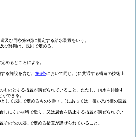
水道及び同条第9項に規定する給水装置をいう。
期及び終期は、規則で定める。
に定めるところによる。
完する施設を含む。
第6条
において同じ。)
に共通する構造の技術上
のものとする措置が講ぜられていること。
ただし、雨水を排除す
とができる。
として規則で定めるものを除く。)
にあっては、覆い又は柵の設置
食しにくい材料で造り、又は腐食を防止する措置が講ぜられてい
置その他の規則で定める措置が講ぜられていること。