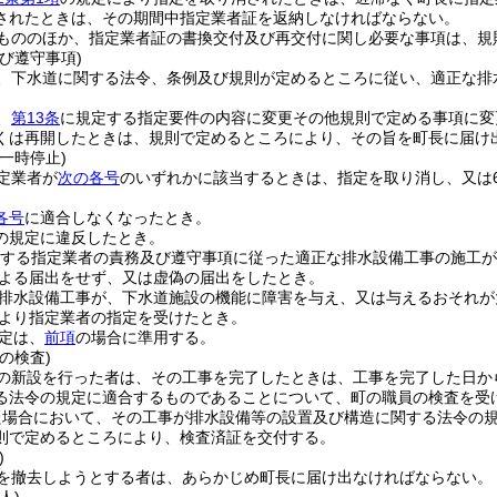
されたときは、その期間中指定業者証を返納しなければならない。
もののほか、指定業者証の書換交付及び再交付に関し必要な事項は、規
び遵守事項)
、下水道に関する法令、条例及び規則が定めるところに従い、適正な排
、
第13条
に規定する指定要件の内容に変更その他規則で定める事項に変
くは再開したときは、規則で定めるところにより、その旨を町長に届け
一時停止)
定業者が
次の各号
のいずれかに該当するときは、指定を取り消し、又は
各号
に適合しなくなったとき。
の規定に違反したとき。
する指定業者の責務及び遵守事項に従った適正な排水設備工事の施工が
よる届出をせず、又は虚偽の届出をしたとき。
排水設備工事が、下水道施設の機能に障害を与え、又は与えるおそれが
より指定業者の指定を受けたとき。
定は、
前項
の場合に準用する。
の検査)
の新設を行った者は、その工事を完了したときは、工事を完了した日か
る法令の規定に適合するものであることについて、町の職員の検査を受
た場合において、その工事が排水設備等の設置及び構造に関する法令の
則で定めるところにより、検査済証を交付する。
)
を撤去しようとする者は、あらかじめ町長に届け出なければならない。