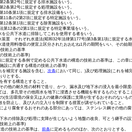
第2条第2号に規定する排水施設をいう。
第2条第2号に規定する処理施設をいう。
第10条第1項に規定する排水設備をいう。
第11条の2第2項に規定する特定施設をいう。
第12条第1項に規定する除害施設をいう。
法第12条の2第1項に規定する特定事業場をいう。
水を公共下水道に排除してこれを使用する者をいう。
水装置 それぞれ水道法
(昭和32年法律第177号)
第3条第1項に規定する
水道使用料徴収の便宜上区分されたおおむね1月の期間をいい、その始
の技術上の基準
の技術上の基準)
2項に規定する条例で定める公共下水道の構造の技術上の基準は、この章
理施設に共通する構造の技術上の基準)
これを補完する施設を含む。
次条
において同じ。)
及び処理施設
(これを補
おりとする。
を有する構造とすること。
その他の耐久性の材料で造り、かつ、漏水及び地下水の浸入を最小限度
ては、多孔管その他雨水を地下に浸透させる機能を有するものとするこ
の
(生活環境の保全又は人の健康の保護に支障が生ずるおそれのないもの
散を防止し、及び人の立入りを制限する措置が講ぜられていること。
により腐食するおそれのある部分にあっては、ステンレス鋼その他の腐
下水の排除及び処理に支障が生じないよう地盤の改良、可とう継手の設
技術上の基準)
構造の技術上の基準は、
前条
に定めるもののほか、次のとおりとする。