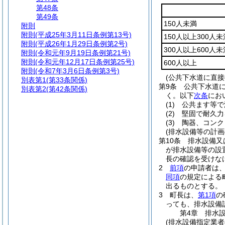
第48条
第49条
150人未満
附則
附則
(平成25年3月11日条例第13号)
150人以上300人未
附則
(平成26年1月29日条例第2号)
300人以上600人未
附則
(令和元年9月19日条例第21号)
附則
(令和元年12月17日条例第25号)
600人以上
附則
(令和7年3月6日条例第3号)
(公共下水道に直
別表第1
(第33条関係)
第9条
公共下水道
別表第2
(第42条関係)
く。以下
次条
にお
(1)
公共ます等で
(2)
堅固で耐久力
(3)
陶器、コンク
(排水設備等の計画
第10条
排水設備又
が排水設備等の設
長の確認を受けな
2
前項
の申請者は
同項
の規定による
出るものとする。
3
町長は、
第1項
の
っても、排水設備
第4章
排水
(排水設備指定業者