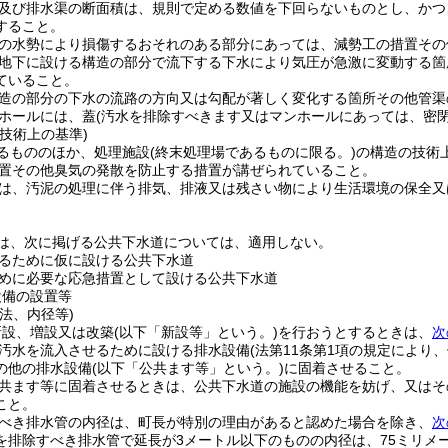
及び排水渠の断面積は、規則で定める数値を下回らないものとし、かつ
すること。
の水勢により損傷するおそれのある部分にあっては、減勢工の措置その
地下に設ける構造の部分で流下する下水により気圧が急激に変動する箇
ていること。
造の部分の下水の流路の方向又は勾配が著しく変化する箇所その他管渠
ホールには、蓋
(汚水を排除すべきます又はマンホールにあっては、密閉
技術上の基準)
るもののほか、処理施設
(終末処理場であるものに限る。)
の構造の技術
置その他臭気の発散を防止する措置が講ぜられていること。
は、汚泥の処理に伴う排気、排液又は残さい物により生活環境の保全又
。
は、次に掲げる公共下水道については、適用しない。
るために仮に設ける公共下水道
めに必要な応急措置として設ける公共下水道
設備の設置等
法、内径等)
新設、増設又は改築
(以下「新設等」という。)
を行おうとするときは、
次
汚水を流入させるために設ける排水設備
(法第11条第1項の規定により
の他の排水設備
(以下「公共ます等」という。)
に固着させること。
共ます等に固着させるときは、公共下水道の施設の機能を妨げ、又はそ
こと。
べき排水管の内径は、町長が特別の理由があると認めた場合を除き、
次
を排除すべき排水管で延長が3メートル以下のものの内径は、75ミリメ