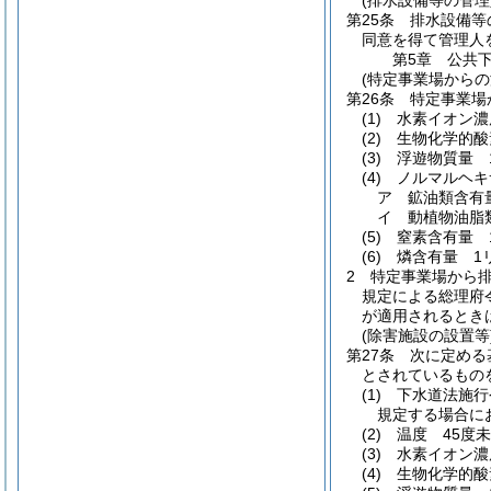
(排水設備等の管理
第25条
排水設備等
同意を得て管理人
第5章
公共
(特定事業場からの
第26条
特定事業場
(1)
水素イオン濃
(2)
生物化学的酸
(3)
浮遊物質量 
(4)
ノルマルヘキ
ア
鉱油類含有
イ
動植物油脂
(5)
窒素含有量 
(6)
燐含有量 1
2
特定事業場から
規定による総理府
が適用されるとき
(除害施設の設置等
第27条
次に定める
とされているもの
(1)
下水道法施行
規定する場合に
(2)
温度 45度
(3)
水素イオン濃
(4)
生物化学的酸