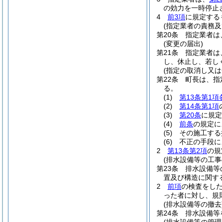
の効力を一時停止
4
前3項
に規定する
(指定業者の責務及
第20条
指定業者は
(変更の届出)
第21条
指定業者は
し、休止し、若し
(指定の取消し又は
第22条
町長は、指
る。
(1)
第13条第1項
(2)
第14条第1項
(3)
第20条
に規定
(4)
前条
の規定に
(5)
その施工する
(6)
不正の手段に
2
第13条第2項
の規
(排水設備等の工事
第23条
排水設備等
置及び構造に関す
2
前項
の検査をし
った者に対し、規
(排水設備等の撤去
第24条
排水設備等