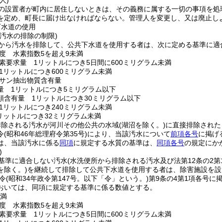
人)
の設置者が町内に居住しないときは、その義務に属する一切の事項を処
を定め、町長に届け出なければならない。
管理人を変更し、又は廃止し
下水道の使用
汚水の排除の制限)
から汚水を排除して、公共下水道を使用する者は、次に定める基準に適
度 水素指数5を超え9未満
素要求量 1リットルにつき5日間に600ミリグラム未満
1リットルにつき600ミリグラム未満
サン抽出物質含有量
量 1リットルにつき5ミリグラム以下
類含有量 1リットルにつき30ミリグラム以下
1リットルにつき240ミリグラム未満
リットルにつき32ミリグラム未満
排除される汚水が河川その他公共の水域
(湖沼を除く。)
に直接排除された
令
(昭和46年総理府令第35号)
により、当該汚水について
前項各号
に掲げ
は、当該汚水に係る
同項
に規定する水質の基準は、
同項各号
の規定にか
)
基準に適合しない汚水
(水洗便所から排除される汚水及び法第12条の2
を除く。)
を継続して排除して公共下水道を使用する者は、除害施設を設
令
(昭和34年政令第147号。以下「令」という。)
第9条の4第1項各号に
おいては、同項に規定する基準に係る数値とする。
未満
度 水素指数5を超え9未満
素要求量 1リットルにつき5日間に600ミリグラム未満