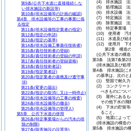
(4)
排水施設 法
第9条
(公共下水道に直接接続しな
(5)
処理施設 法
い排水施設の新設等)
(6)
排水設備 法
第10条
(排水設備等の計画の確認)
(7)
特定施設 法
第4章
排水設備等の工事の事業に係
(8)
除害施設 法
る指定
(9)
特定事業場 
第11条
(排水設備指定業者の指定)
(10)
使用者 汚
第12条
(指定の申請)
(11)
水道及び給
第13条
(指定の基準)
(12)
使用月 下
第14条
(排水設備工事責任技術者)
第2章
構造
第15条
(責任技術者の登録)
(公共下水道の構造
第16条
(責任技術者の登録の申請)
第3条
法第7条第
第17条
(責任技術者の登録資格)
(排水施設及び処
第18条
(責任技術者証)
第4条
排水施設
(
第19条
(指定業者証)
の基準は、次のと
第20条
(指定業者の責務及び遵守事
(1)
堅固で耐久力
項)
(2)
コンクリート
第21条
(変更の届出)
べきものについ
第22条
(指定の取消し又は一時停止)
(3)
屋外にあるも
第23条
(排水設備等の工事の検査)
その他下水の飛
第24条
(排水設備等の撤去)
(4)
下水の貯留等
第25条
(排水設備等の管理人)
ること。
第5章
公共下水道の使用
(5)
地震によって
第26条
(特定事業場からの汚水の排
(排水施設の構造の
除の制限)
第5条
排水施設の
第27条
(除害施設の設置等)