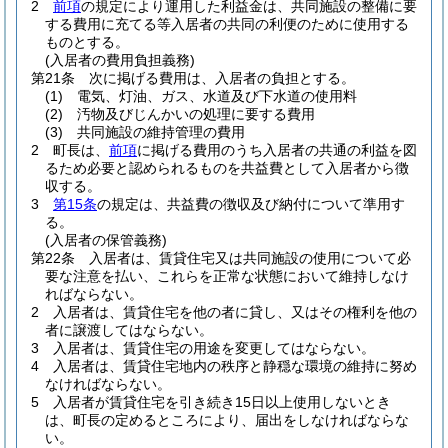
2
前項
の規定により運用した利益金は、共同施設の整備に要
する費用に充てる等入居者の共同の利便のために使用する
ものとする。
(入居者の費用負担義務)
第21条
次に掲げる費用は、入居者の負担とする。
(1)
電気、灯油、ガス、水道及び下水道の使用料
(2)
汚物及びじんかいの処理に要する費用
(3)
共同施設の維持管理の費用
2
町長は、
前項
に掲げる費用のうち入居者の共通の利益を図
るため必要と認められるものを共益費として入居者から徴
収する。
3
第15条
の規定は、共益費の徴収及び納付について準用す
る。
(入居者の保管義務)
第22条
入居者は、賃貸住宅又は共同施設の使用について必
要な注意を払い、これらを正常な状態において維持しなけ
ればならない。
2
入居者は、賃貸住宅を他の者に貸し、又はその権利を他の
者に譲渡してはならない。
3
入居者は、賃貸住宅の用途を変更してはならない。
4
入居者は、賃貸住宅地内の秩序と静穏な環境の維持に努め
なければならない。
5
入居者が賃貸住宅を引き続き15日以上使用しないとき
は、町長の定めるところにより、届出をしなければならな
い。