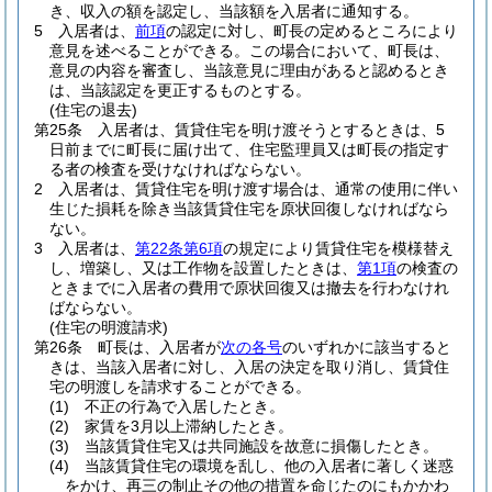
き、収入の額を認定し、当該額を入居者に通知する。
5
入居者は、
前項
の認定に対し、町長の定めるところにより
意見を述べることができる。
この場合において、町長は、
意見の内容を審査し、当該意見に理由があると認めるとき
は、当該認定を更正するものとする。
(住宅の退去)
第25条
入居者は、賃貸住宅を明け渡そうとするときは、5
日前までに町長に届け出て、住宅監理員又は町長の指定す
る者の検査を受けなければならない。
2
入居者は、賃貸住宅を明け渡す場合は、通常の使用に伴い
生じた損耗を除き当該賃貸住宅を原状回復しなければなら
ない。
3
入居者は、
第22条第6項
の規定により賃貸住宅を模様替え
し、増築し、又は工作物を設置したときは、
第1項
の検査の
ときまでに入居者の費用で原状回復又は撤去を行わなけれ
ばならない。
(住宅の明渡請求)
第26条
町長は、入居者が
次の各号
のいずれかに該当すると
きは、当該入居者に対し、入居の決定を取り消し、賃貸住
宅の明渡しを請求することができる。
(1)
不正の行為で入居したとき。
(2)
家賃を3月以上滞納したとき。
(3)
当該賃貸住宅又は共同施設を故意に損傷したとき。
(4)
当該賃貸住宅の環境を乱し、他の入居者に著しく迷惑
をかけ、再三の制止その他の措置を命じたのにもかかわ