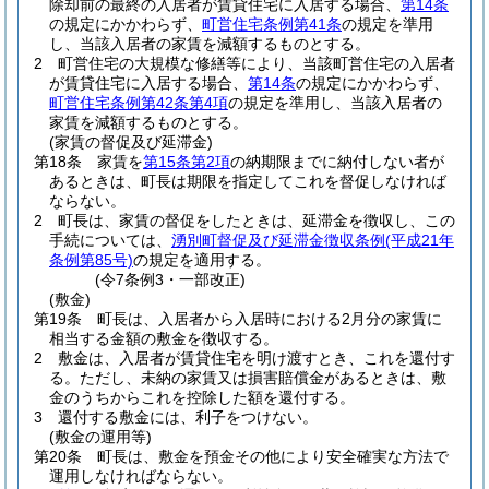
除却前の最終の入居者が賃貸住宅に入居する場合、
第14条
の規定にかかわらず、
町営住宅条例第41条
の規定を準用
し、当該入居者の家賃を減額するものとする。
2
町営住宅の大規模な修繕等により、当該町営住宅の入居者
が賃貸住宅に入居する場合、
第14条
の規定にかかわらず、
町営住宅条例第42条第4項
の規定を準用し、当該入居者の
家賃を減額するものとする。
(家賃の督促及び延滞金)
第18条
家賃を
第15条第2項
の納期限までに納付しない者が
あるときは、町長は期限を指定してこれを督促しなければ
ならない。
2
町長は、家賃の督促をしたときは、延滞金を徴収し、この
手続については、
湧別町督促及び延滞金徴収条例
(平成21年
条例第85号)
の規定を適用する。
(令7条例3・一部改正)
(敷金)
第19条
町長は、入居者から入居時における2月分の家賃に
相当する金額の敷金を徴収する。
2
敷金は、入居者が賃貸住宅を明け渡すとき、これを還付す
る。
ただし、未納の家賃又は損害賠償金があるときは、敷
金のうちからこれを控除した額を還付する。
3
還付する敷金には、利子をつけない。
(敷金の運用等)
第20条
町長は、敷金を預金その他により安全確実な方法で
運用しなければならない。