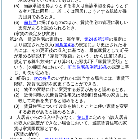
承認を得ているものであるとき。
(5)
当該承認を得ようとする者又は当該承認を得ようとす
る者と現に同居し、若しくは同居しようとする親族が暴
力団員であるとき。
(6)
前各号
に掲げるもののほか、賃貸住宅の管理に著しい
支障があると認められるとき。
(家賃の決定及び変更)
第14条
賃貸住宅の家賃は、毎年度、
第24条第3項
の規定に
より認定された収入
(
同条第4項
の規定により更正された場
合には、その更正後の収入)
に基づき、最低家賃として町長
が定める額
(以下「家賃下限額」という。)
から法第13条に
規定する算出方法により算出した額
(以下「家賃限度額」と
いう。)
の範囲内において、
町営住宅条例第16条
の規定に準
じ、町長が定める。
2
町長は、
次の各号
のいずれかに該当する場合には、家賃下
限額、家賃限度額を変更することができる。
(1)
物価の変動に伴い変更する必要があると認めるとき。
(2)
近傍同種の民間賃貸住宅又は湧別町営住宅の家賃に比
較して均衡を失すると認めるとき。
(3)
賃貸住宅について改良を施したことに伴い家賃を変更
する必要があると認めるとき。
3
入居者からの収入申告がなく、
第1項
に定める当該入居者
の収入の認定ができない場合において、当該賃貸住宅の家
賃は家賃限度額とする。
(家賃の納付)