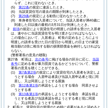
らず、これに従わないとき。
(5)
第22条
の規定に違反したとき。
(6)
当該賃貸住宅の退去の期限が到来したとき。
(7)
第29条
の規定による勧告に従わなかったとき。
(8)
単身者住宅の入居者について、当該入居者が満40歳に
到達した日以後の最初の3月31日が到来したとき。
2
前項
の規定により賃貸住宅の明渡しの請求を受けた入居者
は、速やかに当該賃貸住宅を明け渡さなければならない。
この場合において、入居者は、町長の定めるところにより
明渡しの請求を受けた日の翌日から明渡しの日までの家賃
相当額の2倍に相当する額の損害賠償金を納付しなければな
らない。
(警察署長の意見の聴取)
第27条
町長は、
次の各号
に掲げる場合の区分に応じ、
当該
各号
に定める者が暴力団員であるかどうかについて、警察
署長の意見を聴くことができる。
(1)
第7条第2項
の規定により賃貸住宅の入居者を決定しよ
うとする場合 入居申込者及び当該入居申込者と現に同
居し、又は同居しようとする親族
(2)
第12条第1項
の承認をしようとする場合 同居させよ
うとする者
(3)
第13条第1項
の承認をしようとする場合 承認を得よ
うとする者及び当該承認を得ようとする者と現に同居
し、又は同居しようとする親族
2
町長は、賃貸住宅の管理のため特に必要があると認めると