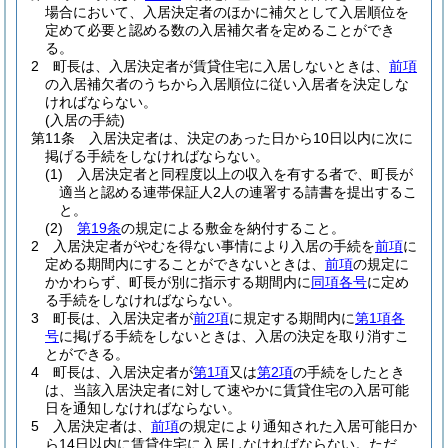
場合において、入居決定者のほかに補欠として入居順位を
定めて必要と認める数の入居補欠者を定めることができ
る。
2
町長は、入居決定者が賃貸住宅に入居しないときは、
前項
の入居補欠者のうちから入居順位に従い入居者を決定しな
ければならない。
(入居の手続)
第11条
入居決定者は、決定のあった日から10日以内に次に
掲げる手続をしなければならない。
(1)
入居決定者と同程度以上の収入を有する者で、町長が
適当と認める連帯保証人2人の連署する請書を提出するこ
と。
(2)
第19条
の規定による敷金を納付すること。
2
入居決定者がやむを得ない事情により入居の手続を
前項
に
定める期間内にすることができないときは、
前項
の規定に
かかわらず、町長が別に指示する期間内に
同項各号
に定め
る手続をしなければならない。
3
町長は、入居決定者が
前2項
に規定する期間内に
第1項各
号
に掲げる手続をしないときは、入居の決定を取り消すこ
とができる。
4
町長は、入居決定者が
第1項
又は
第2項
の手続をしたとき
は、当該入居決定者に対して速やかに賃貸住宅の入居可能
日を通知しなければならない。
5
入居決定者は、
前項
の規定により通知された入居可能日か
ら14日以内に賃貸住宅に入居しなければならない。
ただ