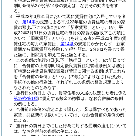
町特定公共賃貸住宅設置及び管理に関する条例
(平成17年湧
別町条例第27号)
第14条の規定は、なおその効力を有す
る。
3
平成22年3月31日において現に賃貸住宅に入居している者
で、
第14条
の規定による平成22年度の賃貸住宅の毎月の家
賃の額
(以下この項において「新家賃額」という。)
が、平
成22年3月31日の賃貸住宅の毎月の家賃の額
(以下この項に
おいて「旧家賃額」という。)
を超える者の平成22年度の賃
貸住宅の毎月の家賃は、
第14条
の規定にかかわらず、新家
賃額から旧家賃額を控除して得た額に、2分の1を乗じて得
た額に、旧家賃を加えて得た額とする。
4
この条例の施行の日
(以下「施行日」という。)
の前日まで
に、合併前の上湧別町特定優良賃貸住宅管理条例又は湧別
町特定公共賃貸住宅設置及び管理に関する条例
(以下これら
を「合併前の条例」という。)
の規定によりなされた処分、
手続その他の行為は、それぞれこの条例の相当規定により
なされたものとみなす。
5
施行日の前日までに、賃貸住宅の入居の決定した者に係る
第19条第1項
に規定する敷金の徴収は、なお合併前の条例
の例による。
6
合併前の条例の規定により課した、又は課すべきであった
家賃、共益費の取扱いについては、なお合併前の条例の例
による。
7
施行日の前日までにした行為に対する罰則の適用について
は、なお合併前の条例の例による。