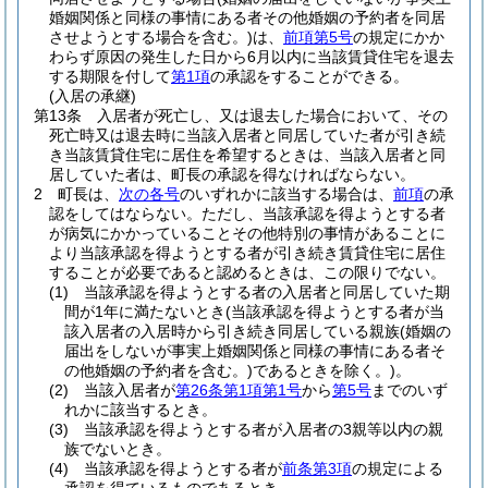
婚姻関係と同様の事情にある者その他婚姻の予約者を同居
させようとする場合を含む。)
は、
前項第5号
の規定にかか
わらず原因の発生した日から6月以内に当該賃貸住宅を退去
する期限を付して
第1項
の承認をすることができる。
(入居の承継)
第13条
入居者が死亡し、又は退去した場合において、その
死亡時又は退去時に当該入居者と同居していた者が引き続
き当該賃貸住宅に居住を希望するときは、当該入居者と同
居していた者は、町長の承認を得なければならない。
2
町長は、
次の各号
のいずれかに該当する場合は、
前項
の承
認をしてはならない。
ただし、当該承認を得ようとする者
が病気にかかっていることその他特別の事情があることに
より当該承認を得ようとする者が引き続き賃貸住宅に居住
することが必要であると認めるときは、この限りでない。
(1)
当該承認を得ようとする者の入居者と同居していた期
間が1年に満たないとき
(当該承認を得ようとする者が当
該入居者の入居時から引き続き同居している親族
(婚姻の
届出をしないが事実上婚姻関係と同様の事情にある者そ
の他婚姻の予約者を含む。)
であるときを除く。)
。
(2)
当該入居者が
第26条第1項第1号
から
第5号
までのいず
れかに該当するとき。
(3)
当該承認を得ようとする者が入居者の3親等以内の親
族でないとき。
(4)
当該承認を得ようとする者が
前条第3項
の規定による