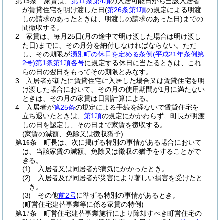
第15条
家賃は、
第11条第4項
の入居可能日から当該入居者
が賃貸住宅を明け渡した日
(
第26条第1項
の規定による明渡
しの請求のあったときは、明渡しの請求のあった日)
までの
間徴収する。
2
家賃は、毎月25日
(月の途中で明け渡した場合は明け渡し
た日)
までに、その月分を納付しなければならない。
ただ
し、その期限が
湧別町の休日を定める条例
(平成21年条例第
2号)
第1条第1項各号
に規定する休日に当たるときは、これ
らの日の翌日をもってその期限とみなす。
3
入居者が新たに賃貸住宅に入居した場合又は賃貸住宅を明
け渡した場合において、その月の使用期間が1月に満たない
ときは、その月の家賃は日割計算による。
4
入居者が
第25条
の規定による手続を経ないで賃貸住宅を
立ち退いたときは、
第1項
の規定にかかわらず、町長が明渡
しの日を認定し、その日まで家賃を徴収する。
(家賃の減額、免除又は徴収猶予)
第16条
町長は、次に掲げる特別の事情がある場合において
は、当該家賃の減額、免除又は徴収の猶予をすることがで
きる。
(1)
入居者又は同居者が病気にかかったとき。
(2)
入居者及び同居者が災害により著しい損害を受けたと
き。
(3)
その他
前2号
に準ずる特別の事情があるとき。
(町営住宅建替事業等に係る家賃の特例)
第17条
町営住宅建替事業施行により除却すべき町営住宅の