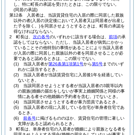
し、特に町長の承認を受けたときは、この限りでない。
(同居の承認)
第12条
入居者は、当該賃貸住宅の入居の際に同居した親族
以外の者
(入居の決定後において入居者又は同居者が出産し
た子を除く。)
を同居させようとするときは、町長の承認を
得なければならない。
2
町長は、
次の各号
のいずれかに該当する場合は、
前項
の承
認をしてはならない。
ただし、当該入居者が病気にかかっ
ていることその他特別の事情があることにより当該入居者
が入居の際に同居した親族以外の者を同居させることが必
要であると認めるときは、この限りでない。
(1)
当該入居者が
第26条第1項第1号
から
第5号
までのいず
れかに該当するとき。
(2)
当該入居者が当該賃貸住宅に入居後1年を経過してい
ないとき。
(3)
当該同居させようとする者が当該入居者の3親等以内
の親族
(婚姻の届出をしないが事実上婚姻関係と同様の事
情にある者その他婚姻の予約者を含む。)
でないとき。
(4)
当該同居させようとする者が暴力団員であるとき。
(5)
当該入居者の現に入居している住宅が単身者住宅であ
るとき。
(6)
前各号
に掲げるもののほか、賃貸住宅の管理に著しい
支障があると認められるとき。
3
町長は、単身者住宅の入居者が婚姻により親族となる者を
同居させようとする場合
(婚姻の届出をしていないが事実上