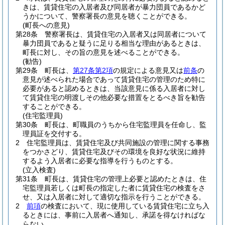
きは、賃貸住宅の入居者及び同居者が暴力団員であるかど
うかについて、警察署長の意見を聴くことができる。
(町長への意見)
第28条
警察署長は、賃貸住宅の入居者又は同居者について
暴力団員であると疑うに足りる相当な理由があるときは、
町長に対し、その旨の意見を述べることができる。
(勧告)
第29条
町長は、
第27条第2項
の規定による意見又は
前条
の
意見が述べられた場合であって賃貸住宅の管理のため特に
必要があると認めるときは、当該意見に係る入居者に対し
て賃貸住宅の明渡しその他必要な措置をとるべき旨を勧告
することができる。
(住宅監理員)
第30条
町長は、町職員のうちから住宅監理員を任命し、監
理員証を交付する。
2
住宅監理員は、賃貸住宅及び共同施設の管理に関する事務
をつかさどり、賃貸住宅及びその環境を良好な状況に維持
するよう入居者に必要な指導を行うものとする。
(立入検査)
第31条
町長は、賃貸住宅の管理上必要と認めたときは、住
宅監理員若しくは町長の指定した者に賃貸住宅の検査をさ
せ、又は入居者に対して適切な指示を行うことができる。
2
前項
の検査において、現に使用している賃貸住宅に立ち入
るときには、事前に入居者へ通知し、承諾を得なければな
らない。