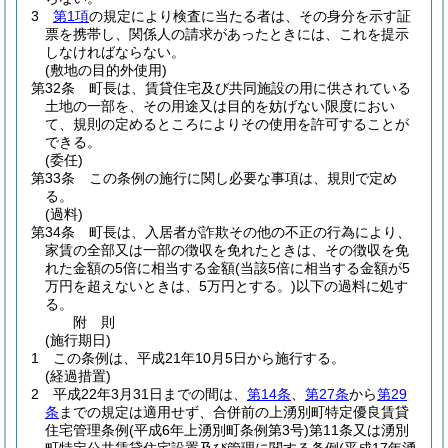
3
第1項
の規定により検査に当たる者は、その身分を示す証
票を携帯し、関係人の請求があったときには、これを提示
しなければならない。
(敷地の目的外使用)
第32条
町長は、賃貸住宅及び共同施設の用に供されている
土地の一部を、その用途又は目的を妨げない限度におい
て、規則の定めるところによりその使用を許可することが
できる。
(委任)
第33条
この条例の施行に関し必要な事項は、規則で定め
る。
(過料)
第34条
町長は、入居者が詐欺その他の不正の行為により、
家賃の全部又は一部の徴収を免れたときは、その徴収を免
れた金額の5倍に相当する金額
(当該5倍に相当する金額が5
万円を超えないときは、5万円とする。)
以下の過料に処す
る。
附
則
(施行期日)
1
この条例は、平成21年10月5日から施行する。
(経過措置)
2
平成22年3月31日までの間は、
第14条
、
第27条
から
第29
条
までの規定は適用せず、合併前の上湧別町特定優良賃貸
住宅管理条例
(平成6年上湧別町条例第3号)
第11条又は湧別