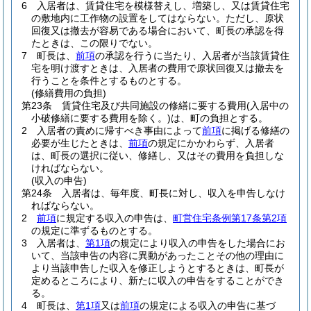
6
入居者は、賃貸住宅を模様替えし、増築し、又は賃貸住宅
の敷地内に工作物の設置をしてはならない。
ただし、原状
回復又は撤去が容易である場合において、町長の承認を得
たときは、この限りでない。
7
町長は、
前項
の承認を行うに当たり、入居者が当該賃貸住
宅を明け渡すときは、入居者の費用で原状回復又は撤去を
行うことを条件とするものとする。
(修繕費用の負担)
第23条
賃貸住宅及び共同施設の修繕に要する費用
(入居中の
小破修繕に要する費用を除く。)
は、町の負担とする。
2
入居者の責めに帰すべき事由によって
前項
に掲げる修繕の
必要が生じたときは、
前項
の規定にかかわらず、入居者
は、町長の選択に従い、修繕し、又はその費用を負担しな
ければならない。
(収入の申告)
第24条
入居者は、毎年度、町長に対し、収入を申告しなけ
ればならない。
2
前項
に規定する収入の申告は、
町営住宅条例第17条第2項
の規定に準ずるものとする。
3
入居者は、
第1項
の規定により収入の申告をした場合にお
いて、当該申告の内容に異動があったことその他の理由に
より当該申告した収入を修正しようとするときは、町長が
定めるところにより、新たに収入の申告をすることができ
る。
4
町長は、
第1項
又は
前項
の規定による収入の申告に基づ