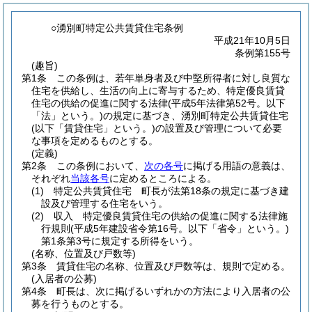
○湧別町特定公共賃貸住宅条例
平成21年10月5日
条例第155号
(趣旨)
第1条
この条例は、若年単身者及び中堅所得者に対し良質な
住宅を供給し、生活の向上に寄与するため、特定優良賃貸
住宅の供給の促進に関する法律
(平成5年法律第52号。以下
「法」という。)
の規定に基づき、湧別町特定公共賃貸住宅
(以下「賃貸住宅」という。)
の設置及び管理について必要
な事項を定めるものとする。
(定義)
第2条
この条例において、
次の各号
に掲げる用語の意義は、
それぞれ
当該各号
に定めるところによる。
(1)
特定公共賃貸住宅 町長が法第18条の規定に基づき建
設及び管理する住宅をいう。
(2)
収入 特定優良賃貸住宅の供給の促進に関する法律施
行規則
(平成5年建設省令第16号。以下「省令」という。)
第1条第3号に規定する所得をいう。
(名称、位置及び戸数等)
第3条
賃貸住宅の名称、位置及び戸数等は、規則で定める。
(入居者の公募)
第4条
町長は、次に掲げるいずれかの方法により入居者の公
募を行うものとする。