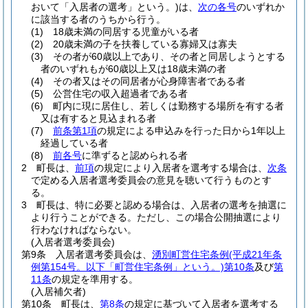
おいて「入居者の選考」という。)
は、
次の各号
のいずれか
に該当する者のうちから行う。
(1)
18歳未満の同居する児童がいる者
(2)
20歳未満の子を扶養している寡婦又は寡夫
(3)
その者が60歳以上であり、その者と同居しようとする
者のいずれもが60歳以上又は18歳未満の者
(4)
その者又はその同居者が心身障害者である者
(5)
公営住宅の収入超過者である者
(6)
町内に現に居住し、若しくは勤務する場所を有する者
又は有すると見込まれる者
(7)
前条第1項
の規定による申込みを行った日から1年以上
経過している者
(8)
前各号
に準ずると認められる者
2
町長は、
前項
の規定により入居者を選考する場合は、
次条
で定める入居者選考委員会の意見を聴いて行うものとす
る。
3
町長は、特に必要と認める場合は、入居者の選考を抽選に
より行うことができる。
ただし、この場合公開抽選により
行わなければならない。
(入居者選考委員会)
第9条
入居者選考委員会は、
湧別町営住宅条例
(平成21年条
例第154号。以下「町営住宅条例」という。)
第10条
及び
第
11条
の規定を準用する。
(入居補欠者)
第10条
町長は、
第8条
の規定に基づいて入居者を選考する