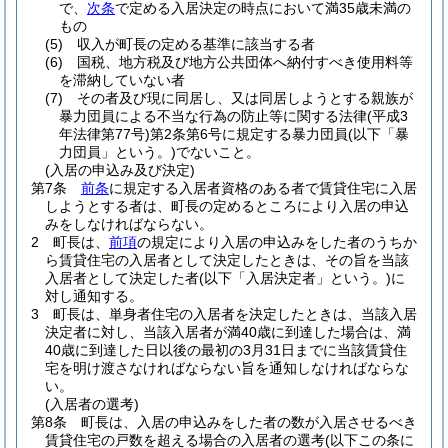
で、
次条
で定める入居決定の時点において満35歳未満の
もの
(5)
収入が町長の定める基準に該当する者
(6)
国税、地方税及び地方公共団体へ納付すべき使用料等
を滞納していない者
(7)
その者及び現に同居し、又は同居しようとする親族が
暴力団員による不当な行為の防止等に関する法律
(平成3
年法律第77号)
第2条第6号に規定する暴力団員
(以下「暴
力団員」という。)
でないこと。
(入居の申込み及び決定)
第7条
前条
に規定する入居者資格のある者で賃貸住宅に入居
しようとする者は、町長の定めるところにより入居の申込
みをしなければならない。
2
町長は、
前項
の規定により入居の申込みをした者のうちか
ら賃貸住宅の入居者として決定したときは、その旨を当該
入居者として決定した者
(以下「入居決定者」という。)
に
対し通知する。
3
町長は、単身者住宅の入居者を決定したときは、当該入居
決定者に対し、当該入居者が満40歳に到達した場合は、満
40歳に到達した日以後の最初の3月31日までに当該賃貸住
宅を明け渡さなければならない旨を通知しなければならな
い。
(入居者の選考)
第8条
町長は、入居の申込みをした者の数が入居させるべき
賃貸住宅の戸数を超える場合の入居者の選考
(以下この条に