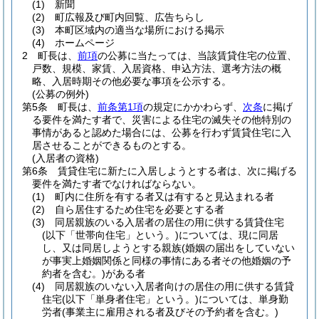
(1)
新聞
(2)
町広報及び町内回覧、広告ちらし
(3)
本町区域内の適当な場所における掲示
(4)
ホームページ
2
町長は、
前項
の公募に当たっては、当該賃貸住宅の位置、
戸数、規模、家賃、入居資格、申込方法、選考方法の概
略、入居時期その他必要な事項を公示する。
(公募の例外)
第5条
町長は、
前条第1項
の規定にかかわらず、
次条
に掲げ
る要件を満たす者で、災害による住宅の滅失その他特別の
事情があると認めた場合には、公募を行わず賃貸住宅に入
居させることができるものとする。
(入居者の資格)
第6条
賃貸住宅に新たに入居しようとする者は、次に掲げる
要件を満たす者でなければならない。
(1)
町内に住所を有する者又は有すると見込まれる者
(2)
自ら居住するため住宅を必要とする者
(3)
同居親族のいる入居者の居住の用に供する賃貸住宅
(以下「世帯向住宅」という。)
については、現に同居
し、又は同居しようとする親族
(婚姻の届出をしていない
が事実上婚姻関係と同様の事情にある者その他婚姻の予
約者を含む。)
がある者
(4)
同居親族のいない入居者向けの居住の用に供する賃貸
住宅
(以下「単身者住宅」という。)
については、単身勤
労者
(事業主に雇用される者及びその予約者を含む。)