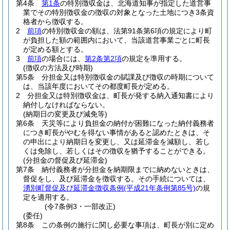
第4条
第1条
の特別徴収金は、北海道知事が指定した道営事
業でその特別徴収金の徴収の対象となった土地につき3条資
格者から徴収する。
2
前項
の特別徴収金の額は、法第91条第6項の規定により町
が負担した額の範囲内において、当該道営事業ごとに町長
が定める額とする。
3
前項
の場合には、
第2条第2項
の規定を準用する。
(徴収の方法及び時期)
第5条
分担金又は特別徴収金の賦課及び徴収の時期について
は、当該年度においてその都度町長が定める。
2
分担金又は特別徴収金は、町長が発する納入通知書により
納付しなければならない。
(納期日の変更及び減免等)
第6条
天災等により負担金の納付が困難になった納付義務者
につき町長がやむを得ない事情があると認めたときは、そ
の申出により納期日を変更し、又は延滞金を減額し、若し
くは免除し、若しくはその徴収を猶予することができる。
(分担金の督促及び延滞金)
第7条
納付義務者が分担金を納期限までに納めないときは、
督促をし、及び延滞金を徴収する。
その手続については、
湧別町督促及び延滞金徴収条例
(平成21年条例第85号)
の規
定を適用する。
(令7条例3・一部改正)
(委任)
第8条
この条例の施行に関し必要な事項は、町長が別に定め