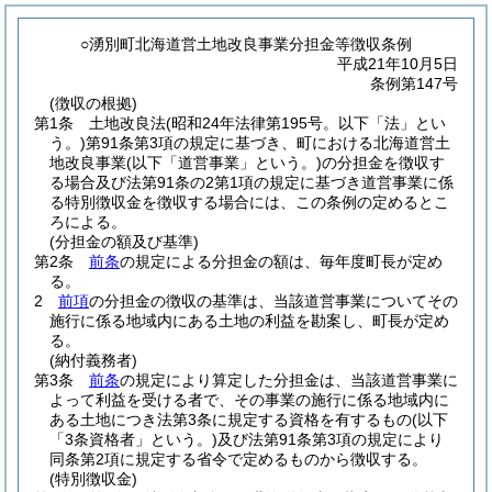
○湧別町北海道営土地改良事業分担金等徴収条例
平成21年10月5日
条例第147号
(徴収の根拠)
第1条
土地改良法
(昭和24年法律第195号。以下「法」とい
う。)
第91条第3項の規定に基づき、町における北海道営土
地改良事業
(以下「道営事業」という。)
の分担金を徴収す
る場合及び法第91条の2第1項の規定に基づき道営事業に係
る特別徴収金を徴収する場合には、この条例の定めるとこ
ろによる。
(分担金の額及び基準)
第2条
前条
の規定による分担金の額は、毎年度町長が定め
る。
2
前項
の分担金の徴収の基準は、当該道営事業についてその
施行に係る地域内にある土地の利益を勘案し、町長が定め
る。
(納付義務者)
第3条
前条
の規定により算定した分担金は、当該道営事業に
よって利益を受ける者で、その事業の施行に係る地域内に
ある土地につき法第3条に規定する資格を有するもの
(以下
「3条資格者」という。)
及び法第91条第3項の規定により
同条第2項に規定する省令で定めるものから徴収する。
(特別徴収金)