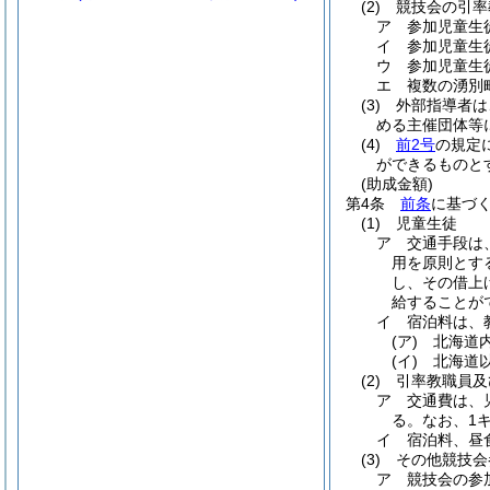
(2)
競技会の引率
ア
参加児童生
イ
参加児童生
ウ
参加児童生
エ
複数の湧別
(3)
外部指導者は
める主催団体等
(4)
前2号
の規定
ができるものと
(助成金額)
第4条
前条
に基づ
(1)
児童生徒
ア
交通手段は
用を原則とす
し、その借上
給することが
イ
宿泊料は、
(ア)
北海道内
(イ)
北海道以
(2)
引率教職員及
ア
交通費は、
る。
なお、1
イ
宿泊料、昼
(3)
その他競技会
ア
競技会の参