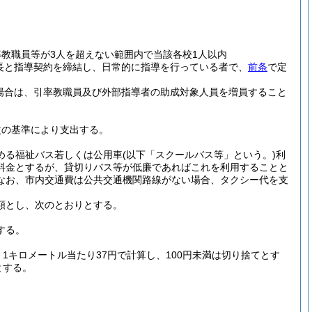
教職員等が3人を超えない範囲内で当該各校1人以内
長と指導契約を締結し、日常的に指導を行っている者で、
前条
で定
場合は、引率教職員及び外部指導者の助成対象人員を増員すること
次の基準により支出する。
める福祉バス若しくは公用車
(以下「スクールバス等」という。)
利
料金とするが、貸切りバス等が低廉であればこれを利用することと
なお、市内交通費は公共交通機関路線がない場合、タクシー代を支
額とし、次のとおりとする。
する。
1キロメートル当たり37円で計算し、100円未満は切り捨てとす
とする。