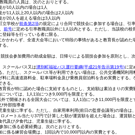
教職員の人員は、次のとおりとする。
徒が10人以内の場合は1人
徒が11人以上20人以内の場合は2人以内
徒が20人を超える場合は3人以内
町立学校が
前条第2項
の規定により合同で競技会に参加する場合は、引率
、
前号
に定める引率教職員以外に1人以内とする。
ただし、当該校の校
に登録等を行っている者に限る。
にかかわらず、全道大会等において特段の事情があると教育長が認めた
する。
く競技会参加費用の助成金額は、日帰りによる競技会参加を原則とし、
、スクールバス又は
湧別町福祉バス運行要綱
(平成21年告示第19号)
に定
る。
ただし、スクールバス等が利用できない場合は、公共交通機関利用
げ料に高速道路料金、駐車場料金及び乗務員宿泊料を含め実費とする。
できる。
教育長が特に認めた場合に支給するものとし、支給額は素泊まりの実費
については、1人1泊につき9,000円を限度とする。
外で開催される全国大会については、1人1泊につき11,000円を限度と
び外部指導者
児童生徒に準ずる。
ただし、自家用車利用
(前日の監督会議等)
の場合は、
キロメートル当たり37円で計算した額が運賃額を超えた場合は、運賃額
食代及び夕食代は、児童生徒に準ずる。
参加に係る必要経費は、次のとおりとする。
加に係る練習会場費は、1回以内で10,000円以内の実費とする。