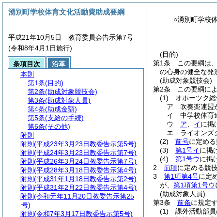
湧別町学校体育文化活動費助成要綱
○湧別町学校
平成21年10月5日 教育委員会告示第7号
(令和8年4月1日施行)
(目的)
第1条
この要綱は
条項目次
沿革
の心身の健全な発
本則
(助成対象競技会)
第1条
(目的)
第2条
この要綱に
第2条
(助成対象競技会)
(1)
オホーツク総
第3条
(助成対象人員)
ア
吹奏楽連盟
第4条
(助成金額)
イ
中学校体育
第5条
(支給の手続)
ウ
ア
、
イ
に掲
第6条
(その他)
エ
ライオンズ
附則
(2)
前号
に定める
附則
(平成23年3月23日教委告示第5号)
(3)
第1号イ
に掲
附則
(平成24年3月23日教委告示第7号)
(4)
第1号ウ
に掲
附則
(平成26年3月24日教委告示第7号)
2
前項
に定める競
附則
(平成28年3月18日教委告示第4号)
3
第1項第4号
に定
附則
(平成31年1月18日教委告示第2号)
が、
第1項第1号ウ
附則
(平成31年2月22日教委告示第4号)
(助成対象人員)
附則
(令和元年11月20日教委告示第25
第3条
前条
に規定
号)
(1)
課外活動部員
附則
(令和7年3月17日教委告示第5号)