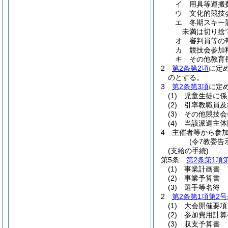
イ
用具等運搬
ウ
文化的競技
エ
冬期スキー
未満は切り捨
オ
審判員等の
カ
競技会参加
キ
その他教育
2
第2条第2項
に定
のとする。
3
第2条第3項
に定
(1)
児童生徒に係
(2)
引率教職員及
(3)
その他競技会
(4)
当該派遣主体
4
主催者等から参
(令7教委告
(支給の手続)
第5条
第2条第1項
(1)
事業計画書
(2)
事業予算書
(3)
選手等名簿
2
第2条第1項第2号
(1)
大会開催要項
(2)
参加費用計算
(3)
収支予算書