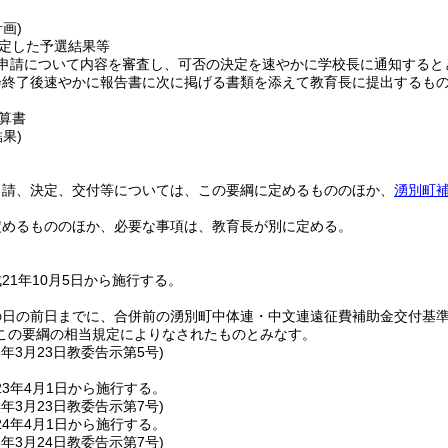
計画)
定した予選結果等
申請について内容を審査し、可否の決定を速やかに学校長に通知すると
会終了後速やかに報告書に次に掲げる書類を添えて教育長に提出するも
算書
結果)
申請、決定、交付等については、この要綱に定めるもののほか、
湧別町
定めるもののほか、必要な事項は、教育長が別に定める。
21年10月5日から施行する。
の日の前日までに、合併前の湧別町中体連・中文連遠征費補助金交付基
この要綱の相当規定によりなされたものとみなす。
3年3月23日
教委告示第5号)
3年4月1日から施行する。
4年3月23日
教委告示第7号)
4年4月1日から施行する。
6年3月24日
教委告示第7号)