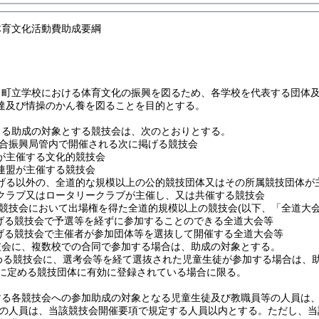
体育文化活動費助成要綱
、町立学校における体育文化の振興を図るため、各学校を代表する団体
達及び情操のかん養を図ることを目的とする。
よる助成の対象とする競技会は、次のとおりとする。
合振興局管内で開催される次に掲げる競技会
が主催する文化的競技会
連盟が主催する競技会
げる以外の、全道的な規模以上の公的競技団体又はその所属競技団体が
クラブ又はロータリークラブが主催し、又は共催する競技会
競技会において出場権を得た全道的規模以上の競技会
(以下、「全道大
げる競技会で予選等を経ずに参加することのできる全道大会等
げる競技会で主催者が参加団体等を選抜して開催する全道大会等
技会に、複数校での合同で参加する場合は、助成の対象とする。
める競技会に、選考会等を経て選抜された児童生徒が参加する場合は、
に定める競技団体に有効に登録されている場合に限る。
する各競技会への参加助成の対象となる児童生徒及び教職員等の人員は
の人員は、当該競技会開催要項で規定する人員以内とする。
ただし、当