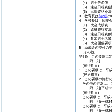
(4)
選手等名簿
(5)
遠征日程表
(
(6)
出場資格を決
3
教育長は
前2項
の
4
学校長は、競技
(1)
大会成績表
(2)
遠征費収支決
(3)
遠征日程表
(
(4)
参加選手名簿
(5)
大会開催要項
5
助成金の交付の
(その他)
第6条
この要綱に
附
則
(施行期日)
1
この要綱は、平成
(経過措置)
2
この要綱の施行
その他の行為は、
附
則
(平成2
(施行期日)
この要綱は、平成2
附
則
(平成2
この要綱は、平成2
附
則
(平成2