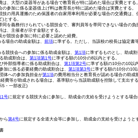
費は、大型の楽器等がある場合で教育長が特に認めた場合は実費とする
会の参加に係る楽器借上げ料は教育長が特に認めた場合は実費とする。
競技の用具運搬のため保護者の自家用車利用が必要な場合の交通費は、保
て)
とする。
帯同を義務付けられている競技会で、審判員等を帯同できない場合の負
料は、主催者が示す金額とする。
長が競技会参加に特に必要と認めた経費。
める場合の助成金額は、
前項
に準ずる。
ただし、当該校の校長は協定書
める競技会への参加に係る助成金額は、
第1項
に準ずるものとし、助成割
る助成割合は、
第1項第1号
に準ずる額の10分の8以内とする。
び外部指導者に係る助成割合は、
第1項第2号
に準ずる額の10分の10以
参加に係る必要経費の助成割合は、
第1項第3号
に準ずる額の10分の10
団体への参加負担金が
第1項
の費用相当分と教育長が認める場合の助成
加経費等が助成される場合は、基準額から当該助成額を控除して支出す
示5・一部改正)
第1号
に規定する競技大会に参加し、助成金の支給を受けようとする場合
から
第4号
に規定する全道大会等に参加し、助成金の支給を受けようと
書