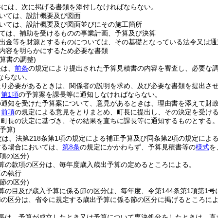
書には、次に掲げる書類を添付しなければならない。
いては、設計概要及び図面
いては、設計概要及び図面並びにその施工箇所
ては、補助を受けるものの事業計画、予算及び決算
出金等を財源とするものについては、その基礎となっている法令又は通
内容を明らかにするため必要な書類
算書の調整)
長は、
前条
の規定により提出された予算見積書の内容を審査し、必要な
ならない。
たり必要があるときは、関係者の説明を求め、及び必要な書類を提出さ
、
第1項
の予算案を課長等に通知しなければならない。
の通知を受けた予算案について、意見があるときは、理由書を添えて財
、
前項
の規定による意見をとりまとめ、町長に提出し、その決定を受け
、町長の決定に基づき、その結果を直ちに課長等に通知するものとする
予算)
定は、法第218条第1項の規定による補正予算及び同条第2項の規定によ
する場合においては、
第8条
の規定にかかわらず、予算見積書等の
様式
を
項の区分)
算の款項の区分は、毎年度歳入歳出予算の定めるところによる。
算の執行
節の区分)
算の目及び歳入予算に係る節の区分は、毎年度、令第144条第1項第1
節の区分は、省令に規定する歳出予算に係る節の区分に掲げるところに
長は、予算が成立したとき又は予算について専決処分をしたときは、直