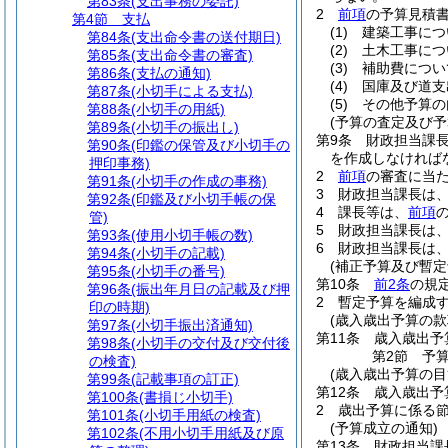
第83条
(支出事務の委託)
2
前項
の予算見積
第4節
支払
(1)
建築工事につ
第84条
(支出命令書の送付期日)
(2)
土木工事につ
第85条
(支出命令書の審査)
(3)
補助費につい
第86条
(支払の通知)
(4)
国庫及び道支
第87条
(小切手による支払)
(5)
その他予算の
第88条
(小切手の用紙)
(予算の査定及び予
第89条
(小切手の振出し)
第9条
財政担当課
第90条
(印鑑の保管及び小切手の
を作成しなければ
押印事務)
2
前項
の審査に当
第91条
(小切手の作成の事務)
3
財政担当課長は
第92条
(印鑑及び小切手帳の保
4
課長等は、
前項
管)
5
財政担当課長は
第93条
(使用小切手帳の数)
6
財政担当課長は
第94条
(小切手の記載)
(補正予算及び暫定
第95条
(小切手の番号)
第10条
前2条
の規
第96条
(振出年月日の記載及び押
2
暫定予算を編成
印の時期)
(歳入歳出予算の款
第97条
(小切手振出済通知)
第11条
歳入歳出予
第98条
(小切手の交付及び交付後
第2節
予
の検査)
(歳入歳出予算の目
第99条
(記載事項の訂正)
第12条
歳入歳出予
第100条
(書損じ小切手)
2
歳出予算に係る
第101条
(小切手用紙の検査)
(予算成立の通知)
第102条
(不用小切手用紙及び原
第13条
財政担当課