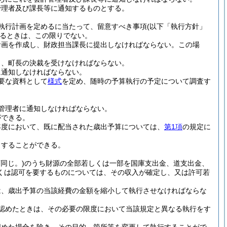
管理者及び課長等に通知するものとする。
執行計画を定めるに当たって、留意すべき事項
(以下「執行方針」
るときは、この限りでない。
計画を作成し、財政担当課長に提出しなければならない。
この場
し、町長の決裁を受けなければならない。
に通知しなければならない。
要な資料として
様式
を定め、随時の予算執行の予定について調査す
管理者に通知しなければならない。
ができる。
年度において、既に配当された歳出予算については、
第1項
の規定に
当することができる。
同じ。)
のうち財源の全部若しくは一部を国庫支出金、道支出金、
くは認可を要するものについては、その収入が確定し、又は許可若
は、歳出予算の当該経費の金額を縮小して執行させなければならな
認めたときは、その必要の限度において当該規定と異なる執行をす