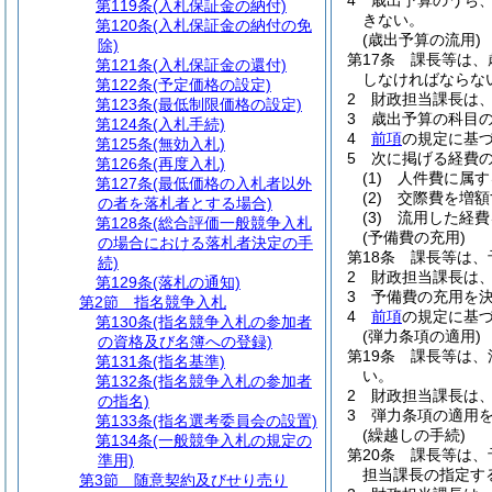
4
歳出予算のうち
第119条
(入札保証金の納付)
きない。
第120条
(入札保証金の納付の免
(歳出予算の流用)
除)
第17条
課長等は、
第121条
(入札保証金の還付)
しなければならな
第122条
(予定価格の設定)
2
財政担当課長は
第123条
(最低制限価格の設定)
3
歳出予算の科目
第124条
(入札手続)
4
前項
の規定に基
第125条
(無効入札)
5
次に掲げる経費
第126条
(再度入札)
(1)
人件費に属す
第127条
(最低価格の入札者以外
(2)
交際費を増額
の者を落札者とする場合)
(3)
流用した経費
第128条
(総合評価一般競争入札
(予備費の充用)
の場合における落札者決定の手
第18条
課長等は、
続)
2
財政担当課長は
第129条
(落札の通知)
3
予備費の充用を
第2節
指名競争入札
4
前項
の規定に基
第130条
(指名競争入札の参加者
(弾力条項の適用)
の資格及び名簿への登録)
第19条
課長等は、
第131条
(指名基準)
い。
第132条
(指名競争入札の参加者
2
財政担当課長は
の指名)
3
弾力条項の適用
第133条
(指名選考委員会の設置)
(繰越しの手続)
第134条
(一般競争入札の規定の
第20条
課長等は、
準用)
担当課長の指定す
第3節
随意契約及びせり売り