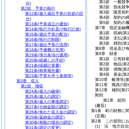
第1節
一般競
分)
第2節
指名競
第2節
予算の執行
第3節
随意契
第12条
(歳入歳出予算の目節の区
第4節
契約の
分)
第5節
契約の
第13条
(予算成立の通知)
第7章
指定金融
第14条
(執行方針及び執行計画)
第1節
収納
(第
第15条
(歳出予算の配当)
第2節
支払
(第
第16条
(執行の制限)
第3節
雑則
(第
第17条
(歳出予算の流用)
第8章
現金及び
第18条
(予備費の充用)
第9章
財産
第19条
(弾力条項の適用)
第1節
公有財
第20条
(繰越しの手続)
第2節
物品
(第
第21条
(繰越計算書)
第3節
債権
(第
第22条
(精算報告書)
第4節
基金
(第
第23条
(予算を伴う条例等)
第10章
帳簿等
(
第3章
収入
第11章
職員の賠
第1節
徴収
第12章
補則
(第2
第24条
(歳入の確保)
附則
第25条
(歳入の調定)
第1章
総則
第26条
(歳入の事後調定)
(趣旨)
第27条
(分納金額の調定)
第1条
町の財務に
第28条
(免れた収入金の調定)
(定義)
第29条
(返納金の調定)
第2条
この規則に
第30条
(相殺の場合の調定)
(1)
法 地方自治
第31条
(調定の変更)