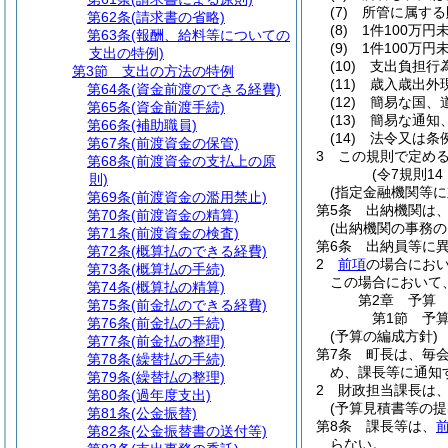
(7)
所管に属する
第62条
(請求書の省略)
(8)
1件100万
第63条
(報酬、給料等についての
(9)
1件100万円
支出の特例)
(10)
支出負担行
第3節
支出の方法の特例
(11)
歳入歳出外
第64条
(資金前渡のできる経費)
(12)
簡易な国、
第65条
(資金前渡手続)
(13)
簡易な通知
第66条
(補助職員)
(14)
法令又は条
第67条
(前渡資金の保管)
3
この規則で定め
第68条
(前渡資金の支払上の原
(令7規則1
則)
(指定金融機関等に
第69条
(前渡資金の濫用禁止)
第5条
出納機関は
第70条
(前渡資金の精算)
(出納機関の事務の
第71条
(前渡資金の検査)
第6条
出納員等に
第72条
(概算払のできる経費)
2
前項
の場合にお
第73条
(概算払の手続)
この場合において
第74条
(概算払の精算)
第2章
予算
第75条
(前金払のできる経費)
第1節
予
第76条
(前金払の手続)
(予算の編成方針)
第77条
(前金払の整理)
第7条
町長は、毎
第78条
(繰替払の手続)
め、課長等に通知
第79条
(繰替払の整理)
2
財政担当課長は
第80条
(過年度支出)
(予算見積書等の提
第81条
(公金振替)
第8条
課長等は、
第82条
(公金振替書の送付等)
らない。