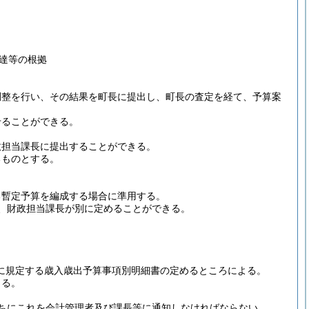
達等の根拠
調整を行い、その結果を町長に提出し、町長の査定を経て、予算案
せることができる。
政担当課長に提出することができる。
るものとする。
。
る暫定予算を編成する場合に準用する。
、財政担当課長が別に定めることができる。
号に規定する歳入歳出予算事項別明細書の定めるところによる。
よる。
ちにこれを会計管理者及び課長等に通知しなければならない。