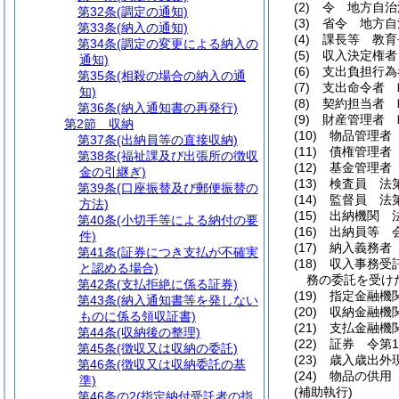
(2)
令 地方自治
第32条
(調定の通知)
(3)
省令 地方自
第33条
(納入の通知)
(4)
課長等 教育
第34条
(調定の変更による納入の
(5)
収入決定権者
通知)
(6)
支出負担行為
第35条
(相殺の場合の納入の通
(7)
支出命令者 
知)
(8)
契約担当者 
第36条
(納入通知書の再発行)
(9)
財産管理者 
第2節
収納
(10)
物品管理者
第37条
(出納員等の直接収納)
(11)
債権管理者
第38条
(福祉課及び出張所の徴収
(12)
基金管理者
金の引継ぎ)
(13)
検査員 法
第39条
(口座振替及び郵便振替の
(14)
監督員 法
方法)
(15)
出納機関 法
第40条
(小切手等による納付の要
(16)
出納員等 
件)
(17)
納入義務者
第41条
(証券につき支払が不確実
(18)
収入事務受託
と認める場合)
務の委託を受け
第42条
(支払拒絶に係る証券)
(19)
指定金融機
第43条
(納入通知書等を発しない
(20)
収納金融機
ものに係る領収証書)
(21)
支払金融機
第44条
(収納後の整理)
(22)
証券 令第1
第45条
(徴収又は収納の委託)
(23)
歳入歳出外
第46条
(徴収又は収納委託の基
(24)
物品の供用
準)
(補助執行)
第46条の2
(指定納付受託者の指