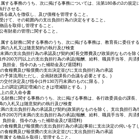
属する事務のうち、次に掲げる事務については、法第180条の2の規
執行させる。
係る歳入を徴収し、及び債権を管理すること。
受けて、その範囲内の支出負担行為の決定をすること。
物品を取得し管理すること。
公有財産の管理に関すること。
に属する財務に関する事務のうち、次に掲げる事務は、教育長に委任す
円未満の入札又は随意契約の執行及び検査
0万円未満の支出負担行為の承認及び契約
(町長交際費及び政策的なものを除
1件200万円以上の支出負担行為の承認
(報酬、給料、職員手当等、共済
、負担金、指令のあった補助金及び退隠料)
満の食糧費及び報償費の支出決定並びに支出負担行為の承認
上の予算流用
(ただし、企画財政課長の合議を必要とする。)
の交付決定及び指令
(1件130万円未満のものに限る。)
以上の調定
(調定増減のときは増減額とする。)
円以上の戻入命令書
する財務に関する事務のうち、次に掲げる事務は、各行政委員会の課長
未満の入札又は随意契約の執行及び検査
円未満の支出負担行為の承認及び契約
(政策的なものを除く。支出負担行為
1件200万円未満の支出負担行為の承認
(報酬、給料、職員手当等、共済
、負担金、指令のあった補助金及び退隠料)
上の食糧費及び報償費の支出負担行為の承認
(事前に支出決定の伺いを了
満の食糧費及び報償費の支出決定並びに支出負担行為の承認
所属する物品を取得し管理すること。