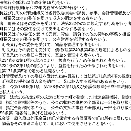
法施行令
(昭和22年政令第16号)
をいう。
治法施行規則
(昭和22年内務省令第29号)
をいう。
長並びに町の行政組織又は各行政委員会の課長、参事、会計管理者及び
 町長又はその委任を受けて収入の調定をする者をいう。
者 町長又はその委任を受けて、法第232条の3に規定する行為を行う
町長又はその委任を受けて支出を命令する者をいう。
町長又はその委任を受けて売買、貸借、請負その他の契約の事務を担当
町長又はその委任を受けて、公有財産を管理する者をいう。
 町長又はその委任を受けて、物品を管理する者をいう。
 町長又はその委任を受けて、債権
(法第240条第4項の規定によるものを
 町長又はその委任を受けて、基金を管理する者をいう。
第234条の2第1項の規定により、検査を行うため任命された者をいう。
第234条の2第1項の規定により、監督を行うため任命された者をいう。
第171条第5項で定める組織をいう。
会計管理者又はその委任を受けた出納員若しくは法第171条第4項の規
 町税及び税外諸収入金を納付し、又は納入する義務のある者をいう。
者 令第158条第1項、第158条の2第1項及び介護保険法
(平成9年法律第
た私人をいう。
関等 法第235条第2項の規定に基づき町が指定した指定金融機関、指
関 指定金融機関等のうち、公金の収納の事務の全部又は一部を取り扱
関 指定金融機関等のうち、公金の支払の事務の全部又は一部を取り扱
56条第1項各号に掲げる証券をいう。
現金等 歳入歳出外現金及び町が保管する有価証券で町の所有に属しな
 物品をその用途に応じて、町において使用させることをいう。