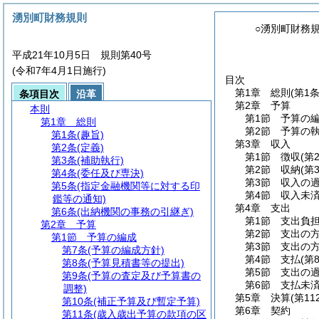
湧別町財務規則
○湧別町財務
平成21年10月5日 規則第40号
(令和7年4月1日施行)
目次
第1章
総則
(第1
条項目次
沿革
第2章
予算
本則
第1節
予算の
第1章
総則
第2節
予算の
第1条
(趣旨)
第3章
収入
第2条
(定義)
第1節
徴収
(第
第3条
(補助執行)
第2節
収納
(第
第4条
(委任及び専決)
第3節
収入の
第5条
(指定金融機関等に対する印
第4節
収入未
鑑等の通知)
第4章
支出
第6条
(出納機関の事務の引継ぎ)
第1節
支出負
第2章
予算
第2節
支出の
第1節
予算の編成
第3節
支出の
第7条
(予算の編成方針)
第4節
支払
(第
第8条
(予算見積書等の提出)
第5節
支出の
第9条
(予算の査定及び予算書の
第6節
支払未
調整)
第5章
決算
(第11
第10条
(補正予算及び暫定予算)
第6章
契約
第11条
(歳入歳出予算の款項の区