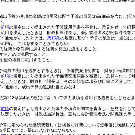
、特に目的、箇所等を指定しているものについては、町長が特に必要と
歳出予算の各項の金額の流用又は配当予算の目又は節
(細節を含む。)
間
い。
、
前項
の規定により提出された予算流用伺書を審査し、意見を付して町
の流用を決定したときは、財政担当課長は、会計管理者及び関係課長等
づく通知があったときは、
第15条
の規定に基づく予算の配当は、通知に
の流用は、これをすることができない。
る経費と物件費に属する経費を相互に流用すること。
するために流用すること。
を他の経費に流用すること。
予備費の充用を必要とするときは、予備費充用伺書を、財政担当課長に
、
前項
の規定により提出された予備費充用伺書を審査し、意見を付して
決定したときは、財政担当課長は、その金額を款項及び目節に区分して
づく通知は、歳出予算の追加配当とみなす。
法第218条第4項の規定に基づいて弾力条項を適用する必要を生じたと
、
前項
の規定により提出された弾力条項適用調書を審査し、意見を付し
を決定したときは、財政担当課長は、直ちに会計管理者及び関係課長等
予算に定められた継続費若しくは繰越明許費について翌年度に繰越し又
る期日までに、提出しなければならない。