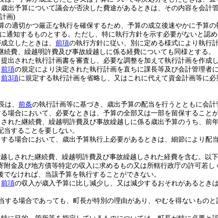
、歳出予算について議会が否決した費途があるときは、その内容を会計
計画)
算の適切かつ厳正な執行を確保するため、予算の成立後速やかに予算の
に通知するものとする。
ただし、特に執行方針を示す必要がないと認め
が成立したときは、
前項
の執行方針に従い、別に定める様式により執行
継続費、繰越明許費及び事故繰越しに係る経費についても同様とする。
、提出された執行計画書を審査し、必要な調整を加えて執行計画を作成
、
前項
の規定により決定された執行計画を直ちに課長等及び会計管理者
、
前3項
に規定する執行計画を省略し、又はこれに代えて資金計画等に必
長は、
前条
の執行計画等に基づき、歳出予算の配当を行うとともに会計
する場合において、必要なときは、予算の全部又は一部を留保すること
しされた継続費、繰越明許費及び事故繰越しに係る歳出予算のうち、前
配当することを要しない。
をする場合において、歳出予算執行上必要があるときは、細節により配
繰越しされた継続費、繰越明許費及び事故繰越しされた経費を含む。以下
寄附金及び地方債等特定の収入に求めるもの又は所轄行政庁の許可若し
後でなければ、当該予算を執行することができない。
、
前項
の収入が歳入予算に比し減少し、又は減少するおそれがあるとき
当する場合であっても、町長が特別の理由があり、やむを得ないものと