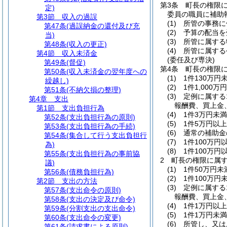
第3条
町長の権限に
定)
委員の職員に補助
第3節
収入の過誤
(1)
所管の事務に
第47条
(過誤納金の還付及び充
(2)
予算の配当を
当)
(3)
所管に属する
第48条
(収入の更正)
(4)
所管に属する
第4節
収入未済金
(委任及び専決)
第49条
(督促)
第4条
町長の権限
第50条
(収入未済金の翌年度への
(1)
1件130万
繰越し)
(2)
1件1,00
第51条
(不納欠損の整理)
(3)
定例に属する
第4章
支出
報酬費、買上金
第1節
支出負担行為
(4)
1件3万円未
第52条
(支出負担行為の原則)
(5)
1件5万円以
第53条
(支出負担行為の手続)
(6)
通常の補助金
第54条
(集合して行う支出負担行
(7)
1件100万円
為)
(8)
1件100万
第55条
(支出負担行為の事前協
2
町長の権限に属
議)
(1)
1件50万円
第56条
(債務負担行為)
(2)
1件100万
第2節
支出の方法
(3)
定例に属する
第57条
(支出命令の原則)
報酬費、買上金
第58条
(支出の決定及び命令)
(4)
1件1万円以
第59条
(分割支出の支出命令)
(5)
1件1万円未
第60条
(支出命令の変更)
(6)
所管し、又は
第61条
(請求書による原則)