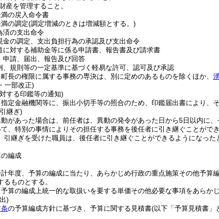
財産を管理すること。
円未満の戻入命令書
未満の調定
(調定増減のときは増減額とする。)
為済の支出命令
現金の調定、支出負担行為の承認及び支出命令
道に対する補助金等に係る申請書、報告書及び請求書
、申請、届出、報告及び回答
例、規則等の一定基準に基づく軽易な許可、認可及び承認
る町長の権限に属する事務の専決は、別に定めのあるものを除くほか、
4・一部改正)
対する印鑑等の通知)
、指定金融機関等に、振出小切手等の照合のため、印鑑届出書により、
引継ぎ)
異動があった場合は、前任者は、異動の発令があった日から5日以内に、
いて、特別の事情によりその担任する事務を後任者に引き継ぐことがで
、引継ぎを受けた職員は、後任者に引き継ぐことができるようになった
算の編成
会計年度、予算の編成に当たり、あらかじめ行政の重点施策その他予算
するものとする。
、予算の編成上統一的な取扱いを要する単価その他必要な事項をあらか
出)
前条
の予算編成方針に基づき、予算に関する見積書
(以下「予算見積書」