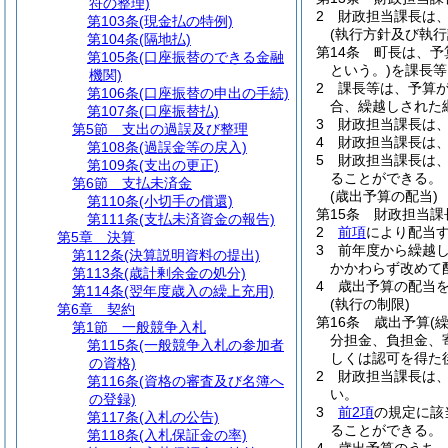
符の整理)
2
財政担当課長は
第103条
(現金払の特例)
(執行方針及び執行
第104条
(隔地払)
第14条
町長は、予
第105条
(口座振替のできる金融
という。)
を課長等
機関)
2
課長等は、予算
第106条
(口座振替の申出の手続)
合、繰越しされた
第107条
(口座振替払)
3
財政担当課長は
第5節
支出の過誤及び整理
4
財政担当課長は
第108条
(過誤金等の戻入)
5
財政担当課長は
第109条
(支出の更正)
ることができる。
第6節
支払未済金
(歳出予算の配当)
第110条
(小切手の償還)
第15条
財政担当課
第111条
(支払未済資金の報告)
2
前項
により配当
第5章
決算
3
前年度から繰越
第112条
(決算説明資料の提出)
かかわらず改めて
第113条
(歳計剰余金の処分)
4
歳出予算の配当
第114条
(翌年度歳入の繰上充用)
(執行の制限)
第6章
契約
第16条
歳出予算
(
第1節
一般競争入札
分担金、負担金、
第115条
(一般競争入札の参加者
しくは認可を得た
の資格)
2
財政担当課長は
第116条
(資格の審査及び名簿へ
い。
の登録)
3
前2項
の規定に該
第117条
(入札の公告)
ることができる。
第118条
(入札保証金の率)