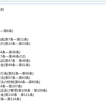
規則
条―第6条)
編成
(第7条―第11条)
執行
(第12条―第23条)
24条―第36条)
37条―第46条の2)
過誤
(第47条・第48条)
済金
(第49条―第51条)
担行為
(第52条―第56条)
方法
(第57条―第63条)
方法の特例
(第64条―第83条)
84条―第107条)
過誤及び整理
(第108条・第109条)
済金
(第110条・第111条)
2条―第114条)