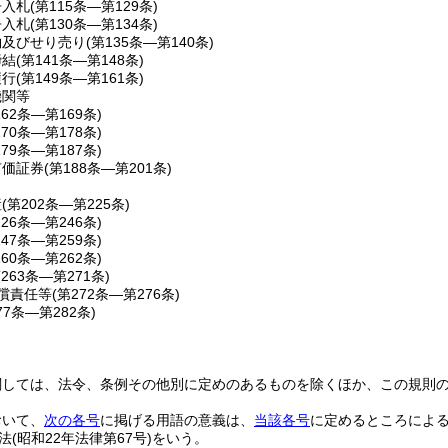
争入札
(第115条―第129条)
争入札
(第130条―第134条)
約及びせり売り
(第135条―第140条)
締結
(第141条―第148条)
履行
(第149条―第161条)
機関等
162条―第169条)
170条―第178条)
179条―第187条)
有価証券
(第188条―第201条)
産
(第202条―第225条)
226条―第246条)
247条―第259条)
260条―第262条)
第263条―第271条)
償責任等
(第272条―第276条)
77条―第282条)
関しては、法令、条例その他別に定めのあるものを除くほか、この規則
おいて、
次の各号
に掲げる用語の意義は、
当該各号
に定めるところによ
法
(昭和22年法律第67号)
をいう。