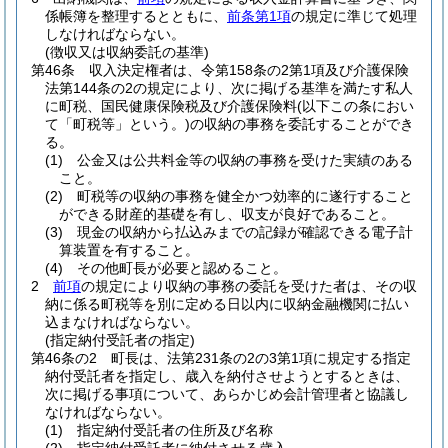
係帳簿を整理するとともに、
前条第1項
の規定に準じて処理
しなければならない。
(徴収又は収納委託の基準)
第46条
収入決定権者は、令第158条の2第1項及び介護保険
法第144条の2の規定により、次に掲げる基準を満たす私人
に町税、国民健康保険税及び介護保険料
(以下この条におい
て「町税等」という。)
の収納の事務を委託することができ
る。
(1)
公金又は公共料金等の収納の事務を受けた実績のある
こと。
(2)
町税等の収納の事務を健全かつ効率的に遂行すること
ができる財産的基礎を有し、収支が良好であること。
(3)
現金の収納から払込みまでの記録が確認できる電子計
算装置を有すること。
(4)
その他町長が必要と認めること。
2
前項
の規定により収納の事務の委託を受けた者は、その収
納に係る町税等を別に定める日以内に収納金融機関に払い
込まなければならない。
(指定納付受託者の指定)
第46条の2
町長は、法第231条の2の3第1項に規定する指定
納付受託者を指定し、歳入を納付させようとするときは、
次に掲げる事項について、あらかじめ会計管理者と協議し
なければならない。
(1)
指定納付受託者の住所及び名称