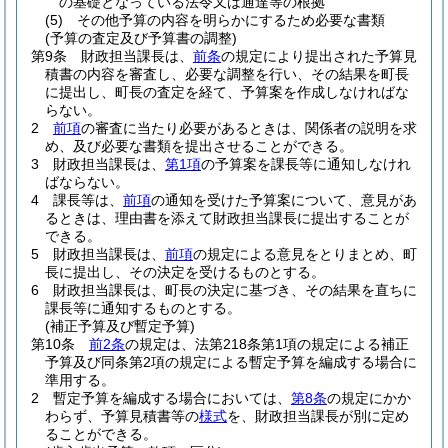
の基礎となっている法令又は通達等の根拠
(5)
その他予算の内容を明らかにするため必要な書類
(予算の査定及び予算書の調整)
第9条
財政担当課長は、
前条
の規定により提出された予算見
積書の内容を審査し、必要な調整を行い、その結果を町長
に提出し、町長の査定を経て、予算案を作成しなければな
らない。
2
前項
の審査に当たり必要があるときは、関係者の説明を求
め、及び必要な書類を提出させることができる。
3
財政担当課長は、
第1項
の予算案を課長等に通知しなけれ
ばならない。
4
課長等は、
前項
の通知を受けた予算案について、意見があ
るときは、理由書を添えて財政担当課長に提出することが
できる。
5
財政担当課長は、
前項
の規定による意見をとりまとめ、町
長に提出し、その決定を受けるものとする。
6
財政担当課長は、町長の決定に基づき、その結果を直ちに
課長等に通知するものとする。
(補正予算及び暫定予算)
第10条
前2条
の規定は、法第218条第1項の規定による補正
予算及び同条第2項の規定による暫定予算を編成する場合に
準用する。
2
暫定予算を編成する場合においては、
第8条
の規定にかか
わらず、予算見積書等の
様式
を、財政担当課長が別に定め
ることができる。