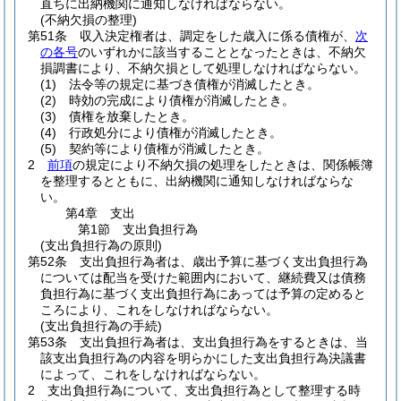
直ちに出納機関に通知しなければならない。
(不納欠損の整理)
第51条
収入決定権者は、調定をした歳入に係る債権が、
次
の各号
のいずれかに該当することとなったときは、不納欠
損調書により、不納欠損として処理しなければならない。
(1)
法令等の規定に基づき債権が消滅したとき。
(2)
時効の完成により債権が消滅したとき。
(3)
債権を放棄したとき。
(4)
行政処分により債権が消滅したとき。
(5)
契約等により債権が消滅したとき。
2
前項
の規定により不納欠損の処理をしたときは、関係帳簿
を整理するとともに、出納機関に通知しなければならな
い。
第4章
支出
第1節
支出負担行為
(支出負担行為の原則)
第52条
支出負担行為者は、歳出予算に基づく支出負担行為
については配当を受けた範囲内において、継続費又は債務
負担行為に基づく支出負担行為にあっては予算の定めると
ころにより、これをしなければならない。
(支出負担行為の手続)
第53条
支出負担行為者は、支出負担行為をするときは、当
該支出負担行為の内容を明らかにした支出負担行為決議書
によって、これをしなければならない。
2
支出負担行為について、支出負担行為として整理する時