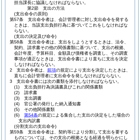
担当課長に協議しなければならない。
第2節
支出の方法
(支出命令の原則)
第57条
支出命令者は、会計管理者に対し支出命令を発する
ときは、当該支出負担行為に基づいてこれをしなければな
らない。
(支出の決定及び命令)
第58条
支出命令者は、支出をしようとするときは、法令、
契約、請求書その他の関係書類に基づいて、支出の根拠、
会計年度、予算科目、金額及び債権者を調査し、その調査
事項が適正なときは、支出命令書により直ちに支出を決定
しなければならない。
2
支出命令者は、
前項
の規定により支出を決定したときは、
直ちに会計管理者に支出命令を発しなければならない。
3
支出命令書には次の書類を添付しなければならない。
(1)
支出負担行為決議書及びこれの関係書類
(2)
請求書
(3)
支出調書
(4)
官公署の発行した納入通知書
(5)
その他関係書類
(6)
第54条
の規定による集合した支出の決定をした場合の
支出内訳書
(分割支出の支出命令)
第59条
支出命令者は、契約等により分割して支出を要する
ものについては、その支出の根拠となる経過を明らかにし