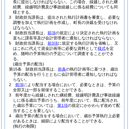
長に提出しなければならない。
この場合、繰越しされた継
続費、繰越明許費及び事故繰越しに係る経費についても同
様とする。
3
財政担当課長は、提出された執行計画書を審査し、必要な
調整を加えて執行計画を作成し、町長の決裁を受けなけれ
ばならない。
4
財政担当課長は、
前項
の規定により決定された執行計画を
直ちに課長等及び会計管理者に通知しなければならない。
5
財政担当課長は、
前3項
に規定する執行計画を省略し、又
はこれに代えて資金計画等に必要な資料として
様式
を定
め、随時の予算執行の予定について調査することができ
る。
(歳出予算の配当)
第15条
財政担当課長は、
前条
の執行計画等に基づき、歳出
予算の配当を行うとともに会計管理者に通知しなければな
らない。
2
前項
により配当する場合において、必要なときは、予算の
全部又は一部を留保することができる。
3
前年度から繰越しされた継続費、繰越明許費及び事故繰越
しに係る歳出予算のうち、前年度において、既に配当され
た歳出予算については、
第1項
の規定にかかわらず改めて配
当することを要しない。
4
歳出予算の配当をする場合において、歳出予算執行上必要
があるときは、細節により配当することができる。
(執行の制限)