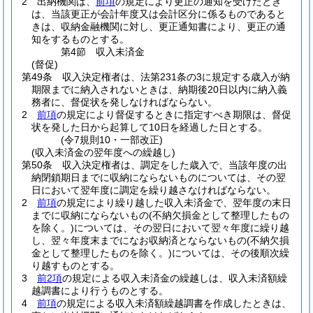
2
出納機関は、
前項
の規定により更正の通知を受けたとき
は、当該更正が会計年度又は会計区分に係るものであると
きは、収納金融機関に対し、更正通知書により、更正の通
知をするものとする。
第4節
収入未済金
(督促)
第49条
収入決定権者は、法第231条の3に規定する歳入が納
期限までに納入されないときは、納期後20日以内に納入義
務者に、督促状を発しなければならない。
2
前項
の規定により督促するときに指定すべき期限は、督促
状を発した日から起算して10日を経過した日とする。
(令7規則10・一部改正)
(収入未済金の翌年度への繰越し)
第50条
収入決定権者は、調定をした歳入で、当該年度の出
納閉鎖期日までに収納にならないものについては、その翌
日において翌年度に調定を繰り越さなければならない。
2
前項
の規定により繰り越した収入未済金で、翌年度の末日
までに収納にならないもの
(不納欠損金として整理したもの
を除く。)
については、その翌日において翌々年度に繰り越
し、翌々年度末までになお収納済とならないもの
(不納欠損
金として整理したものを除く。)
については、その後順次繰
り越すものとする。
3
前2項
の規定による収入未済金の繰越しは、収入未済額繰
越調書により行うものとする。
4
前項
の規定による収入未済額繰越調書を作成したときは、