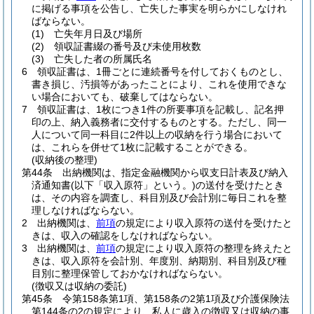
に掲げる事項を公告し、亡失した事実を明らかにしなけれ
ばならない。
(1)
亡失年月日及び場所
(2)
領収証書綴の番号及び未使用枚数
(3)
亡失した者の所属氏名
6
領収証書は、1冊ごとに連続番号を付しておくものとし、
書き損じ、汚損等があったことにより、これを使用できな
い場合においても、破棄してはならない。
7
領収証書は、1枚につき1件の所要事項を記載し、記名押
印の上、納入義務者に交付するものとする。
ただし、同一
人について同一科目に2件以上の収納を行う場合において
は、これらを併せて1枚に記載することができる。
(収納後の整理)
第44条
出納機関は、指定金融機関から収支日計表及び納入
済通知書
(以下「収入原符」という。)
の送付を受けたとき
は、その内容を調査し、科目別及び会計別に毎日これを整
理しなければならない。
2
出納機関は、
前項
の規定により収入原符の送付を受けたと
きは、収入の確認をしなければならない。
3
出納機関は、
前項
の規定により収入原符の整理を終えたと
きは、収入原符を会計別、年度別、納期別、科目別及び種
目別に整理保管しておかなければならない。
(徴収又は収納の委託)
第45条
令第158条第1項、第158条の2第1項及び介護保険法
第144条の2の規定により、私人に歳入の徴収又は収納の事