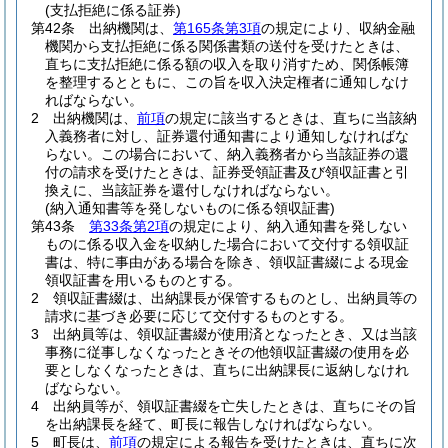
(支払拒絶に係る証券)
第42条
出納機関は、
第165条第3項
の規定により、収納金融
機関から支払拒絶に係る関係書類の送付を受けたときは、
直ちに支払拒絶に係る額の収入を取り消すため、関係帳簿
を整理するとともに、この旨を収入決定権者に通知しなけ
ればならない。
2
出納機関は、
前項
の規定に該当するときは、直ちに当該納
入義務者に対し、証券還付通知書により通知しなければな
らない。
この場合において、納入義務者から当該証券の還
付の請求を受けたときは、証券受領証書及び領収証書と引
換えに、当該証券を還付しなければならない。
(納入通知書等を発しないものに係る領収証書)
第43条
第33条第2項
の規定により、納入通知書を発しない
ものに係る収入金を収納した場合において交付する領収証
書は、特に事由がある場合を除き、領収証書綴による現金
領収証書を用いるものとする。
2
領収証書綴は、出納課長が保管するものとし、出納員等の
請求に基づき必要に応じて交付するものとする。
3
出納員等は、領収証書綴が使用済となったとき、又は当該
事務に従事しなくなったときその他領収証書綴の使用を必
要としなくなったときは、直ちに出納課長に返納しなけれ
ばならない。
4
出納員等が、領収証書綴を亡失したときは、直ちにその旨
を出納課長を経て、町長に報告しなければならない。
5
町長は、
前項
の規定による報告を受けたときは、直ちに次