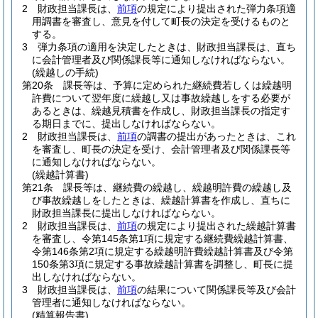
2
財政担当課長は、
前項
の規定により提出された弾力条項適
用調書を審査し、意見を付して町長の決定を受けるものと
する。
3
弾力条項の適用を決定したときは、財政担当課長は、直ち
に会計管理者及び関係課長等に通知しなければならない。
(繰越しの手続)
第20条
課長等は、予算に定められた継続費若しくは繰越明
許費について翌年度に繰越し又は事故繰越しをする必要が
あるときは、繰越見積書を作成し、財政担当課長の指定す
る期日までに、提出しなければならない。
2
財政担当課長は、
前項
の調書の提出があったときは、これ
を審査し、町長の決定を受け、会計管理者及び関係課長等
に通知しなければならない。
(繰越計算書)
第21条
課長等は、継続費の繰越し、繰越明許費の繰越し及
び事故繰越しをしたときは、繰越計算書を作成し、直ちに
財政担当課長に提出しなければならない。
2
財政担当課長は、
前項
の規定により提出された繰越計算書
を審査し、令第145条第1項に規定する継続費繰越計算書、
令第146条第2項に規定する繰越明許費繰越計算書及び令第
150条第3項に規定する事故繰越計算書を調整し、町長に提
出しなければならない。
3
財政担当課長は、
前項
の結果について関係課長等及び会計
管理者に通知しなければならない。
(精算報告書)