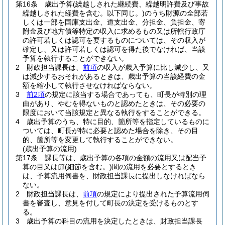
第16条
歳出予算
(繰越しされた継続費、繰越明許費及び事故
繰越しされた経費を含む。以下同じ。)
のうち財源の全部若
しくは一部を国庫支出金、道支出金、分担金、負担金、寄
附金及び地方債等特定の収入に求めるもの又は所轄行政庁
の許可若しくは認可を要するものについては、その収入が
確定し、又は許可若しくは認可を得た後でなければ、当該
予算を執行することができない。
2
財政担当課長は、
前項
の収入が歳入予算に比し減少し、又
は減少するおそれがあるときは、歳出予算の当該経費の金
額を縮小して執行させなければならない。
3
前2項
の規定に該当する場合であっても、町長が特別の理
由があり、やむを得ないものと認めたときは、その必要の
限度において当該規定と異なる執行をすることができる。
4
歳出予算のうち、特に目的、箇所等を指定しているものに
ついては、町長が特に必要と認めた場合を除き、その目
的、箇所等を変更して執行することができない。
(歳出予算の流用)
第17条
課長等は、歳出予算の各項の金額の流用又は配当予
算の目又は節
(細節を含む。)
間の流用を必要とするとき
は、予算流用伺書を、財政担当課長に提出しなければなら
ない。
2
財政担当課長は、
前項
の規定により提出された予算流用伺
書を審査し、意見を付して町長の決定を受けるものとす
る。
3
歳出予算の科目の流用を決定したときは、財政担当課長