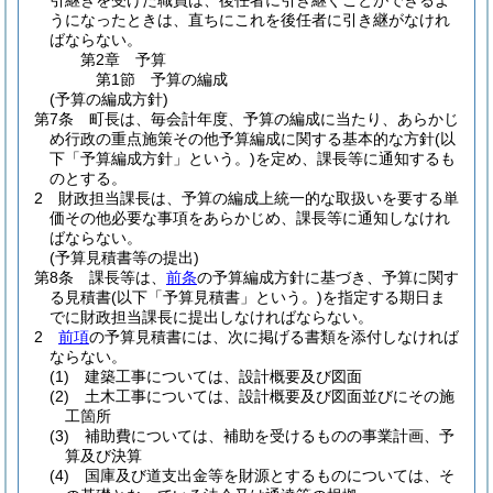
引継ぎを受けた職員は、後任者に引き継ぐことができるよ
うになったときは、直ちにこれを後任者に引き継がなけれ
ばならない。
第2章
予算
第1節
予算の編成
(予算の編成方針)
第7条
町長は、毎会計年度、予算の編成に当たり、あらかじ
め行政の重点施策その他予算編成に関する基本的な方針
(以
下「予算編成方針」という。)
を定め、課長等に通知するも
のとする。
2
財政担当課長は、予算の編成上統一的な取扱いを要する単
価その他必要な事項をあらかじめ、課長等に通知しなけれ
ばならない。
(予算見積書等の提出)
第8条
課長等は、
前条
の予算編成方針に基づき、予算に関す
る見積書
(以下「予算見積書」という。)
を指定する期日ま
でに財政担当課長に提出しなければならない。
2
前項
の予算見積書には、次に掲げる書類を添付しなければ
ならない。
(1)
建築工事については、設計概要及び図面
(2)
土木工事については、設計概要及び図面並びにその施
工箇所
(3)
補助費については、補助を受けるものの事業計画、予
算及び決算
(4)
国庫及び道支出金等を財源とするものについては、そ