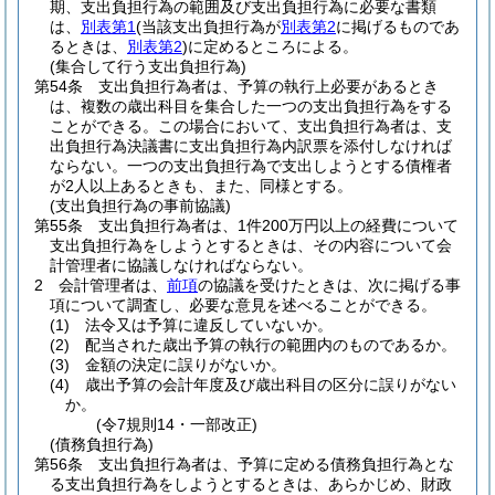
期、支出負担行為の範囲及び支出負担行為に必要な書類
は、
別表第1
(当該支出負担行為が
別表第2
に掲げるものであ
るときは、
別表第2
)
に定めるところによる。
(集合して行う支出負担行為)
第54条
支出負担行為者は、予算の執行上必要があるとき
は、複数の歳出科目を集合した一つの支出負担行為をする
ことができる。
この場合において、支出負担行為者は、支
出負担行為決議書に支出負担行為内訳票を添付しなければ
ならない。
一つの支出負担行為で支出しようとする債権者
が2人以上あるときも、また、同様とする。
(支出負担行為の事前協議)
第55条
支出負担行為者は、1件200万円以上の経費について
支出負担行為をしようとするときは、その内容について会
計管理者に協議しなければならない。
2
会計管理者は、
前項
の協議を受けたときは、次に掲げる事
項について調査し、必要な意見を述べることができる。
(1)
法令又は予算に違反していないか。
(2)
配当された歳出予算の執行の範囲内のものであるか。
(3)
金額の決定に誤りがないか。
(4)
歳出予算の会計年度及び歳出科目の区分に誤りがない
か。
(令7規則14・一部改正)
(債務負担行為)
第56条
支出負担行為者は、予算に定める債務負担行為とな
る支出負担行為をしようとするときは、あらかじめ、財政