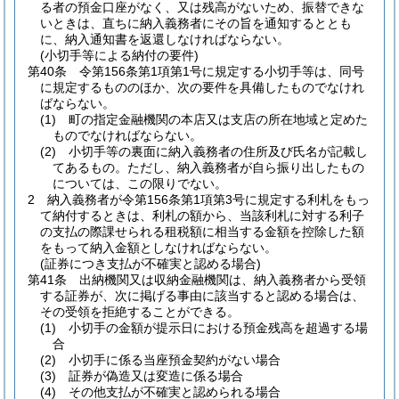
る者の預金口座がなく、又は残高がないため、振替できな
いときは、直ちに納入義務者にその旨を通知するととも
に、納入通知書を返還しなければならない。
(小切手等による納付の要件)
第40条
令第156条第1項第1号に規定する小切手等は、同号
に規定するもののほか、次の要件を具備したものでなけれ
ばならない。
(1)
町の指定金融機関の本店又は支店の所在地域と定めた
ものでなければならない。
(2)
小切手等の裏面に納入義務者の住所及び氏名が記載し
てあるもの。
ただし、納入義務者が自ら振り出したもの
については、この限りでない。
2
納入義務者が令第156条第1項第3号に規定する利札をもっ
て納付するときは、利札の額から、当該利札に対する利子
の支払の際課せられる租税額に相当する金額を控除した額
をもって納入金額としなければならない。
(証券につき支払が不確実と認める場合)
第41条
出納機関又は収納金融機関は、納入義務者から受領
する証券が、次に掲げる事由に該当すると認める場合は、
その受領を拒絶することができる。
(1)
小切手の金額が提示日における預金残高を超過する場
合
(2)
小切手に係る当座預金契約がない場合
(3)
証券が偽造又は変造に係る場合
(4)
その他支払が不確実と認められる場合