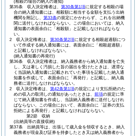
(相殺の場合の納入の通知)
第35条
収入決定権者は、
第30条第1項
に規定する相殺の場
合の納入通知書には、相殺額に相当する金額を支払う出納
機関を附記し、
第33条
の規定にかかわらず、これを出納機
関に送付しなければならない。
この場合においては、納入
通知書の表面余白に「相殺額」と記載しなければならな
い。
2
収入決定権者は、
第30条第2項
に規定する相殺超過額につ
いて作成する納入通知書には、表面余白に「相殺超過額」
と記載しなければならない。
(納入通知書の再発行)
第36条
収入決定権者は、納入義務者から納入通知書を亡失
し、又は著しく汚損した旨の届出を受けたときは、遅滞な
く当該納入通知書に記載されていた事項を記載した納入通
知書を作成して、表面余白に「再発行」と記載し、納入義
務者に送付しなければならない。
2
収入決定権者は、
第42条第1項
の規定により支払拒絶のた
めの収入の取消しの通知があったときは、
前項
の規定に準
じて納入通知書を作成し、当該納入義務者に送付しなけれ
ばならない。
この場合において、表面余白に「証券の支払
拒絶による再発行」と記載しなければならない。
第2節
収納
(出納員等の直接収納)
第37条
出納員等は、出張して歳入金を領収するとき、納入
義務者が現金及び証券を持参したとき又は納入義務者から