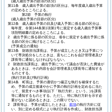
(歳入歳出予算の款項の区分)
第11条
歳入歳出予算の款項の区分は、毎年度歳入歳出予算
の定めるところによる。
第2節
予算の執行
(歳入歳出予算の目節の区分)
第12条
歳入歳出予算の目及び歳入予算に係る節の区分は、
毎年度、令第144条第1項第1号に規定する歳入歳出予算事
項別明細書の定めるところによる。
2
歳出予算に係る節の区分は、省令に規定する歳出予算に係
る節の区分に掲げるところによる。
(予算成立の通知)
第13条
財政担当課長は、予算が成立したとき又は予算につ
いて専決処分をしたときは、直ちにこれを会計管理者及び
課長等に通知しなければならない。
2
財政担当課長は、歳出予算について議会が否決した費途が
あるときは、その内容を会計管理者及び課長等に通知する
ものとする。
(執行方針及び執行計画)
第14条
町長は、予算の適切かつ厳正な執行を確保するた
め、予算の成立後速やかに予算の執行計画を定めるに当た
って、留意すべき事項
(以下「執行方針」という。)
を課長
等に通知するものとする。
ただし、特に執行方針を示す必
要がないと認めるときは、この限りでない。
2
課長等は、予算が成立したときは、
前項
の執行方針に従
い、別に定める様式により執行計画を作成し、財政担当課