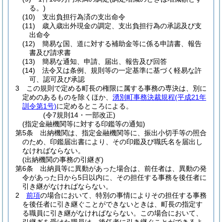
る。)
(10)
支出負担行為済の支出命令
(11)
歳入歳出外現金の調定、支出負担行為の承認及び支
出命令
(12)
簡易な国、道に対する補助金等に係る申請書、報告
書及び請求書
(13)
簡易な通知、申請、届出、報告及び回答
(14)
法令又は条例、規則等の一定基準に基づく軽易な許
可、認可及び承認
3
この規則で定める町長の権限に属する事務の専決は、別に
定めのあるものを除くほか、
湧別町事務決裁規程
(平成21年
訓令第1号)
に定めるところによる。
(令7規則14・一部改正)
(指定金融機関等に対する印鑑等の通知)
第5条
出納機関は、指定金融機関等に、振出小切手等の照合
のため、印鑑届出書により、その印鑑及び職氏名を届出し
なければならない。
(出納機関の事務の引継ぎ)
第6条
出納員等に異動があった場合は、前任者は、異動の発
令があった日から5日以内に、その担任する事務を後任者に
引き継がなければならない。
2
前項
の場合において、特別の事情によりその担任する事務
を後任者に引き継ぐことができないときは、町長の指定す
る職員に引き継がなければならない。
この場合において、