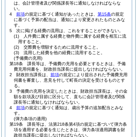
は、会計管理者及び関係課長等に通知しなければならな
い。
4
前項
の規定に基づく通知があったときは、
第15条
の規定
に基づく予算の配当は、通知により変更されたものとみな
す。
5
次に掲げる経費の流用は、これをすることができない。
(1)
人件費に属する経費と物件費に属する経費を相互に流
用すること。
(2)
交際費を増額するために流用すること。
(3)
流用した経費を他の経費に流用すること。
(予備費の充用)
第18条
課長等は、予備費の充用を必要とするときは、予備
費充用伺書を、財政担当課長に提出しなければならない。
2
財政担当課長は、
前項
の規定により提出された予備費充用
伺書を審査し、意見を付して町長の決定を受けるものとす
る。
3
予備費の充用を決定したときは、財政担当課長は、その金
額を款項及び目節に区分して、直ちに会計管理者及び関係
課長等に通知しなければならない。
4
前項
の規定に基づく通知は、歳出予算の追加配当とみな
す。
(弾力条項の適用)
第19条
課長等は、法第218条第4項の規定に基づいて弾力条
項を適用する必要を生じたときは、弾力条項適用調書を財
政担当課長に提出しなければならない。