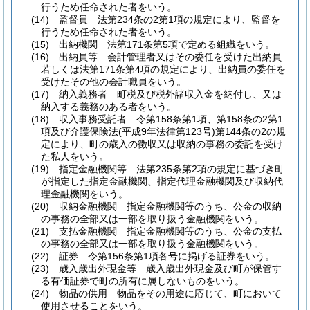
行うため任命された者をいう。
(14)
監督員 法第234条の2第1項の規定により、監督を
行うため任命された者をいう。
(15)
出納機関 法第171条第5項で定める組織をいう。
(16)
出納員等 会計管理者又はその委任を受けた出納員
若しくは法第171条第4項の規定により、出納員の委任を
受けたその他の会計職員をいう。
(17)
納入義務者 町税及び税外諸収入金を納付し、又は
納入する義務のある者をいう。
(18)
収入事務受託者 令第158条第1項、第158条の2第1
項及び介護保険法
(平成9年法律第123号)
第144条の2の規
定により、町の歳入の徴収又は収納の事務の委託を受け
た私人をいう。
(19)
指定金融機関等 法第235条第2項の規定に基づき町
が指定した指定金融機関、指定代理金融機関及び収納代
理金融機関をいう。
(20)
収納金融機関 指定金融機関等のうち、公金の収納
の事務の全部又は一部を取り扱う金融機関をいう。
(21)
支払金融機関 指定金融機関等のうち、公金の支払
の事務の全部又は一部を取り扱う金融機関をいう。
(22)
証券 令第156条第1項各号に掲げる証券をいう。
(23)
歳入歳出外現金等 歳入歳出外現金及び町が保管す
る有価証券で町の所有に属しないものをいう。
(24)
物品の供用 物品をその用途に応じて、町において
使用させることをいう。