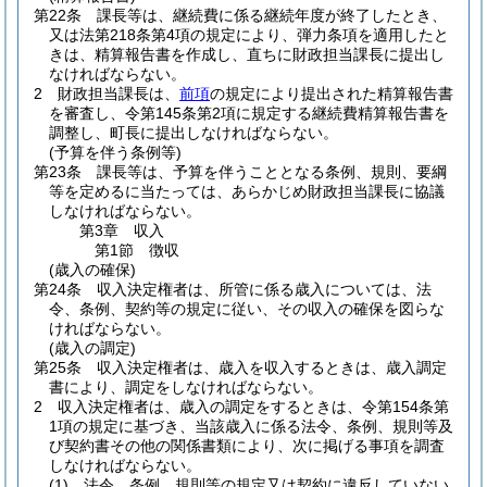
第22条
課長等は、継続費に係る継続年度が終了したとき、
又は法第218条第4項の規定により、弾力条項を適用したと
きは、精算報告書を作成し、直ちに財政担当課長に提出し
なければならない。
2
財政担当課長は、
前項
の規定により提出された精算報告書
を審査し、令第145条第2項に規定する継続費精算報告書を
調整し、町長に提出しなければならない。
(予算を伴う条例等)
第23条
課長等は、予算を伴うこととなる条例、規則、要綱
等を定めるに当たっては、あらかじめ財政担当課長に協議
しなければならない。
第3章
収入
第1節
徴収
(歳入の確保)
第24条
収入決定権者は、所管に係る歳入については、法
令、条例、契約等の規定に従い、その収入の確保を図らな
ければならない。
(歳入の調定)
第25条
収入決定権者は、歳入を収入するときは、歳入調定
書により、調定をしなければならない。
2
収入決定権者は、歳入の調定をするときは、令第154条第
1項の規定に基づき、当該歳入に係る法令、条例、規則等及
び契約書その他の関係書類により、次に掲げる事項を調査
しなければならない。
(1)
法令、条例、規則等の規定又は契約に違反していない