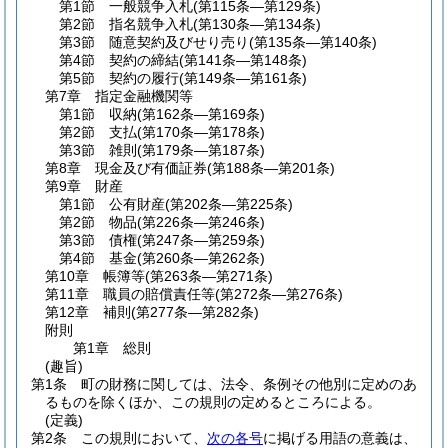
第1節
一般競争入札
(第115条―第129条)
第2節
指名競争入札
(第130条―第134条)
第3節
随意契約及びせり売り
(第135条―第140条)
第4節
契約の締結
(第141条―第148条)
第5節
契約の履行
(第149条―第161条)
第7章
指定金融機関等
第1節
収納
(第162条―第169条)
第2節
支払
(第170条―第178条)
第3節
雑則
(第179条―第187条)
第8章
現金及び有価証券
(第188条―第201条)
第9章
財産
第1節
公有財産
(第202条―第225条)
第2節
物品
(第226条―第246条)
第3節
債権
(第247条―第259条)
第4節
基金
(第260条―第262条)
第10章
帳簿等
(第263条―第271条)
第11章
職員の賠償責任等
(第272条―第276条)
第12章
補則
(第277条―第282条)
附則
第1章
総則
(趣旨)
第1条
町の財務に関しては、法令、条例その他別に定めのあ
るものを除くほか、この規則の定めるところによる。
(定義)
第2条
この規則において、
次の各号
に掲げる用語の意義は、