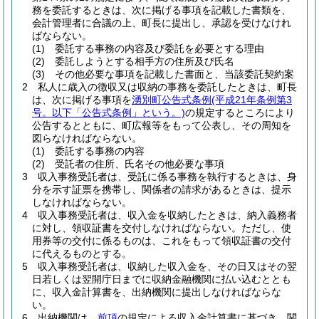
務を委託するときは、次に掲げる事項を記載した書類を、
会計管理者に合議の上、町長に提出し、承認を受けなけれ
ばならない。
(1)
委託する事務の内容及び委託を必要とする理由
(2)
委託しようとする相手方の住所及び氏名
(3)
その他必要な事項を記載した書面と、当該委託契約案
2
私人に歳入の徴収又は収納の事務を委託したときは、町長
は、次に掲げる事項を
湧別町公告式条例
(平成21年条例第3
号。以下「公告式条例」という。)
の規定するところにより
公告するとともに、町広報等をもって公表し、その周知を
図らなければならない。
(1)
委託する事務の内容
(2)
受託者の住所、氏名その他必要な事項
3
収入事務受託者は、受託に係る事務を執行するときは、身
分を示す証票を携帯し、関係者の請求があるときは、提示
しなければならない。
4
収入事務受託者は、収入金を収納したときは、納入義務者
に対し、領収証書を交付しなければならない。
ただし、使
用券等の交付に係るものは、これをもって領収証書の交付
に代えるものとする。
5
収入事務受託者は、収納した収入金を、その日又はその翌
日若しくは翌開庁日までに収納金融機関に払い込むととも
に、収入金計算書を、出納機関に提出しなければならな
い。
6
出納機関は、
前項
の規定による収入金計算書に基づき、関