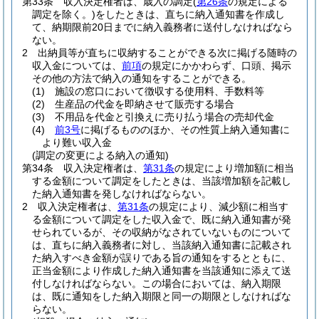
第33条
収入決定権者は、歳入の調定
(
第26条
の規定による
調定を除く。)
をしたときは、直ちに納入通知書を作成し
て、納期限前20日までに納入義務者に送付しなければなら
ない。
2
出納員等が直ちに収納することができる次に掲げる随時の
収入金については、
前項
の規定にかかわらず、口頭、掲示
その他の方法で納入の通知をすることができる。
(1)
施設の窓口において徴収する使用料、手数料等
(2)
生産品の代金を即納させて販売する場合
(3)
不用品を代金と引換えに売り払う場合の売却代金
(4)
前3号
に掲げるもののほか、その性質上納入通知書に
より難い収入金
(調定の変更による納入の通知)
第34条
収入決定権者は、
第31条
の規定により増加額に相当
する金額について調定をしたときは、当該増加額を記載し
た納入通知書を発しなければならない。
2
収入決定権者は、
第31条
の規定により、減少額に相当す
る金額について調定をした収入金で、既に納入通知書が発
せられているが、その収納がなされていないものについて
は、直ちに納入義務者に対し、当該納入通知書に記載され
た納入すべき金額が誤りである旨の通知をするとともに、
正当金額により作成した納入通知書を当該通知に添えて送
付しなければならない。
この場合においては、納入期限
は、既に通知をした納入期限と同一の期限としなければな
らない。