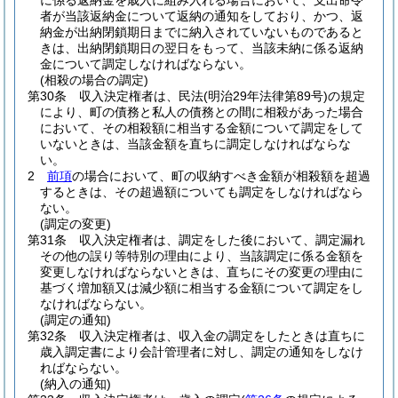
に係る返納金を歳入に組み入れる場合において、支出命令
者が当該返納金について返納の通知をしており、かつ、返
納金が出納閉鎖期日までに納入されていないものであると
きは、出納閉鎖期日の翌日をもって、当該未納に係る返納
金について調定しなければならない。
(相殺の場合の調定)
第30条
収入決定権者は、民法
(明治29年法律第89号)
の規定
により、町の債務と私人の債務との間に相殺があった場合
において、その相殺額に相当する金額について調定をして
いないときは、当該金額を直ちに調定しなければならな
い。
2
前項
の場合において、町の収納すべき金額が相殺額を超過
するときは、その超過額についても調定をしなければなら
ない。
(調定の変更)
第31条
収入決定権者は、調定をした後において、調定漏れ
その他の誤り等特別の理由により、当該調定に係る金額を
変更しなければならないときは、直ちにその変更の理由に
基づく増加額又は減少額に相当する金額について調定をし
なければならない。
(調定の通知)
第32条
収入決定権者は、収入金の調定をしたときは直ちに
歳入調定書により会計管理者に対し、調定の通知をしなけ
ればならない。
(納入の通知)