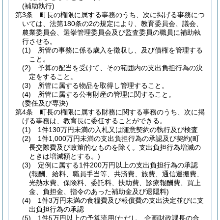
(補助執行)
第3条
町長の権限に属する事務のうち、次に掲げる事務につ
いては、法第180条の2の規定により、教育委員会、議会、
農業委員会、選挙管理委員会及び監査委員の職員に補助執
行させる。
(1)
所管の事務に係る歳入を徴収し、及び債権を管理する
こと。
(2)
予算の配当を受けて、その範囲内の支出負担行為の決
定をすること。
(3)
所管に属する物品を取得し管理すること。
(4)
所管に属する公有財産の管理に関すること。
(委任及び専決)
第4条
町長の権限に属する財務に関する事務のうち、次に掲
げる事務は、教育長に委任することができる。
(1)
1件130万円未満の入札又は随意契約の執行及び検査
(2)
1件1,000万円未満の支出負担行為の承認及び契約
(町
長交際費及び政策的なものを除く。支出負担行為増減の
ときは増減額とする。)
(3)
定例に属する1件200万円以上の支出負担行為の承認
(報酬、給料、職員手当等、共済費、旅費、通信運搬費、
光熱水費、保険料、委託料、扶助費、診療報酬費、買上
金、負担金、指令のあった補助金及び退隠料)
(4)
1件3万円未満の食糧費及び報償費の支出決定並びに支
出負担行為の承認
(5)
1件5万円以上の予算流用
(ただし、企画財政課長の合