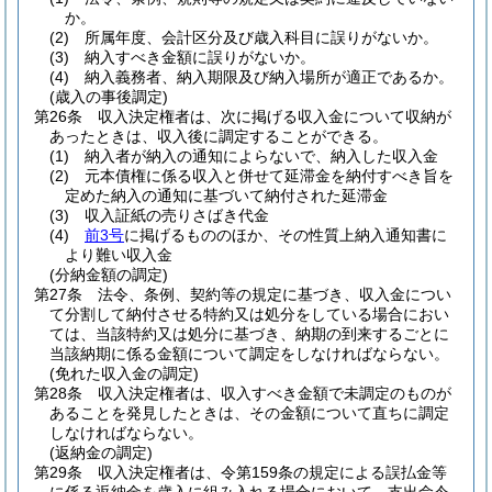
か。
(2)
所属年度、会計区分及び歳入科目に誤りがないか。
(3)
納入すべき金額に誤りがないか。
(4)
納入義務者、納入期限及び納入場所が適正であるか。
(歳入の事後調定)
第26条
収入決定権者は、次に掲げる収入金について収納が
あったときは、収入後に調定することができる。
(1)
納入者が納入の通知によらないで、納入した収入金
(2)
元本債権に係る収入と併せて延滞金を納付すべき旨を
定めた納入の通知に基づいて納付された延滞金
(3)
収入証紙の売りさばき代金
(4)
前3号
に掲げるもののほか、その性質上納入通知書に
より難い収入金
(分納金額の調定)
第27条
法令、条例、契約等の規定に基づき、収入金につい
て分割して納付させる特約又は処分をしている場合におい
ては、当該特約又は処分に基づき、納期の到来するごとに
当該納期に係る金額について調定をしなければならない。
(免れた収入金の調定)
第28条
収入決定権者は、収入すべき金額で未調定のものが
あることを発見したときは、その金額について直ちに調定
しなければならない。
(返納金の調定)
第29条
収入決定権者は、令第159条の規定による誤払金等