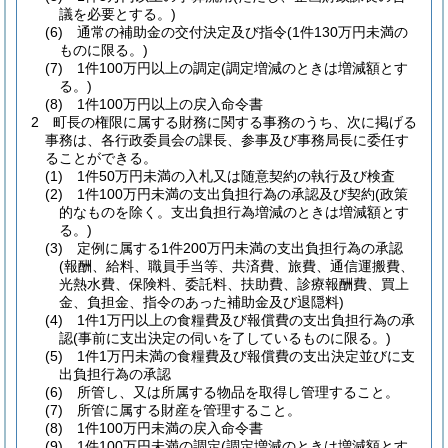
議を必要とする。)
(6)
通常の補助金の交付決定及び指令
(1件130万円未満の
ものに限る。)
(7)
1件100万円以上の調定
(調定増減のときは増減額とす
る。)
(8)
1件100万円以上の戻入命令書
2
町長の権限に属する財務に関する事務のうち、次に掲げる
事務は、各行政委員会の課長、参事及び事務局長に委任す
ることができる。
(1)
1件50万円未満の入札又は随意契約の執行及び検査
(2)
1件100万円未満の支出負担行為の承認及び契約
(政策
的なものを除く。支出負担行為増減のときは増減額とす
る。)
(3)
定例に属する1件200万円未満の支出負担行為の承認
(報酬、給料、職員手当等、共済費、旅費、通信運搬費、
光熱水費、保険料、委託料、扶助費、診療報酬費、買上
金、負担金、指令のあった補助金及び退隠料)
(4)
1件1万円以上の食糧費及び報償費の支出負担行為の承
認
(事前に支出決定の伺いを了しているものに限る。)
(5)
1件1万円未満の食糧費及び報償費の支出決定並びに支
出負担行為の承認
(6)
所管し、又は所属する物品を取得し管理すること。
(7)
所管に属する財産を管理すること。
(8)
1件100万円未満の戻入命令書
(9)
1件100万円未満の調定
(調定増減のときは増減額とす