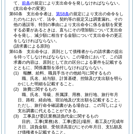
て、
前条
の規定により支出命令を発しなければならない。
(支出命令の変更)
第60条
支出命令者は、
第58条
の規定により支出の命令をし
たのちにおいて、法令、契約等の規定又は調査漏れ、その
他の過誤等、特別の事由により支出命令に係る金額を変更
する必要があるときは、直ちにその増加額について支出命
令を発し、減少額に相当する金額について支出命令の更正
をしなければならない。
(請求書による原則)
第61条
支出命令は、原則として債権者からの請求書の提出
を待ってしなければならない。
この場合において、この請
求書の内容は、原則として次の区分による要件を記載する
とともに、関係書類を添付しなければならない。
(1)
報酬、給料、職員手当その他給与に関するもの
職、氏名、給与額、計算基礎、控除及び支出額を明ら
かにした明細を記載すること。
(2)
旅費に関するもの
職、氏名、等級、所属課、用務、旅行地、旅行年月
日、路程、経由地、宿泊地及び支出額を記載すること。
ただし、旅行命令確認書がある場合は、この写しにより
支出調書に代えることができる。
(3)
工事及び委託業務請負代金に関するもの
目的、工事
(業務)
名、工事
(委託)
場所、着工及び完成年
月日、請負金額、受領済高並びにその年月日、支払額及
び債権者を記載すること。