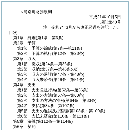
○湧別町財務規則
平成21年10月5日
規則第40号
注 令和7年3月から改正経過を注記した。
目次
第1章
総則
(第1条―第6条)
第2章
予算
第1節
予算の編成
(第7条―第11条)
第2節
予算の執行
(第12条―第23条)
第3章
収入
第1節
徴収
(第24条―第36条)
第2節
収納
(第37条―第46条の2)
第3節
収入の過誤
(第47条・第48条)
第4節
収入未済金
(第49条―第51条)
第4章
支出
第1節
支出負担行為
(第52条―第56条)
第2節
支出の方法
(第57条―第63条)
第3節
支出の方法の特例
(第64条―第83条)
第4節
支払
(第84条―第107条)
第5節
支出の過誤及び整理
(第108条・第109条)
第6節
支払未済金
(第110条・第111条)
第5章
決算
(第112条―第114条)
第6章
契約