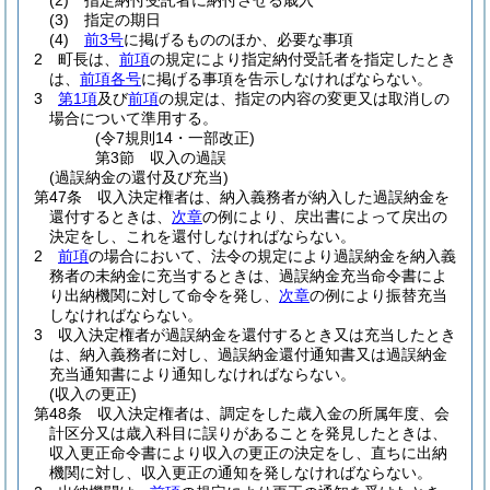
(2)
指定納付受託者に納付させる歳入
(3)
指定の期日
(4)
前3号
に掲げるもののほか、必要な事項
2
町長は、
前項
の規定により指定納付受託者を指定したとき
は、
前項各号
に掲げる事項を告示しなければならない。
3
第1項
及び
前項
の規定は、指定の内容の変更又は取消しの
場合について準用する。
(令7規則14・一部改正)
第3節
収入の過誤
(過誤納金の還付及び充当)
第47条
収入決定権者は、納入義務者が納入した過誤納金を
還付するときは、
次章
の例により、戻出書によって戻出の
決定をし、これを還付しなければならない。
2
前項
の場合において、法令の規定により過誤納金を納入義
務者の未納金に充当するときは、過誤納金充当命令書によ
り出納機関に対して命令を発し、
次章
の例により振替充当
しなければならない。
3
収入決定権者が過誤納金を還付するとき又は充当したとき
は、納入義務者に対し、過誤納金還付通知書又は過誤納金
充当通知書により通知しなければならない。
(収入の更正)
第48条
収入決定権者は、調定をした歳入金の所属年度、会
計区分又は歳入科目に誤りがあることを発見したときは、
収入更正命令書により収入の更正の決定をし、直ちに出納
機関に対し、収入更正の通知を発しなければならない。