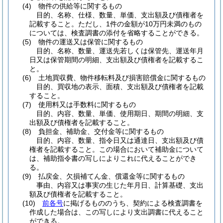
(4)
物件の供給等に関するもの
目的、名称、仕様、数量、単価、支出額及び債権者を
記載すること。ただし、1件の金額が10万円未満のもの
については、検査調書の添付を省略することができる。
(5)
物件の運送又は保管に関するもの
目的、名称、数量、運送先若しくは保管先、運送年月
日又は保管期間の明細、支出額及び債権者を記載するこ
と。
(6)
土地買収費、物件移転料及び損害賠償金に関するもの
目的、買収地の表示、面積、支出額及び債権者を記載
すること。
(7)
使用料又は手数料に関するもの
目的、内容、数量、単価、使用期日、期間の明細、支
出額及び債権者を記載すること。
(8)
負担金、補助金、交付金等に関するもの
目的、内容、数量、指令日又は通達日、支出額及び債
権者を記載すること。この場合において補助金について
は、補助指令書の写しによりこれに代えることができ
る。
(9)
払戻金、欠損補てん金、償還金等に関するもの
事由、内容又は事実の生じた年月日、計算基礎、支出
額及び債権者を記載すること。
(10)
前各号
に掲げるもののうち、契約による検査調書を
作成した場合は、この写しにより支出調書に代えること
ができる。