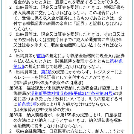
送金があったときは、直接これを収納することができる。
2
出納員等は、現金又は証券を受領したときは、領収証書を
納入義務者に交付しなければならない。
この場合におい
て、受領に係る収入金が証券によるものであるときは、交
付する領収証書の表面の余白に「証券」と記載しなければ
ならない。
3
出納員等は、現金又は証券を受領したときは、その日又は
その翌日若しくは翌開庁日までに納入済通知書に当該現金
又は証券を添えて、収納金融機関に払い込まなければなら
ない。
4
出納員等が
前項
の規定により収納金融機関に現金又は証券
を払い込んだときは、関係帳簿を整理するとともに
第44条
第1項
の規定に準じて処理しなければならない。
5
出納員等は、
第2項
の規定にかかわらず、レジスターによ
るレシートを領収証書として交付することができる。
(福祉課及び出張所の徴収金の引継ぎ)
第38条
福祉課及び出張所が収納した徴収金及び協定により
郵便局が
湧別町手数料徴収条例
(平成21年条例第84号)
の規
定に基づき収受した手数料については、町長の指定する日
に
前条第3項
の例により引き継がなければならない。
(口座振替及び郵便振替の方法)
第39条
納入義務者が、令第155条の規定により、口座振替
の方法により納入しようとするときは、納入通知書を収納
金融機関に提出しなければならない。
2
収納金融機関は、口座振替の方法により、納入しようとす