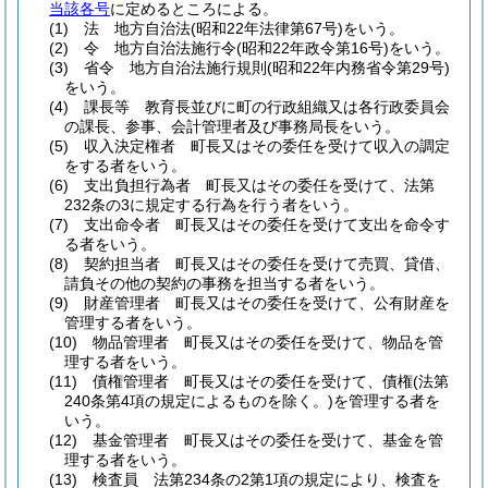
当該各号
に定めるところによる。
(1)
法 地方自治法
(昭和22年法律第67号)
をいう。
(2)
令 地方自治法施行令
(昭和22年政令第16号)
をいう。
(3)
省令 地方自治法施行規則
(昭和22年内務省令第29号)
をいう。
(4)
課長等 教育長並びに町の行政組織又は各行政委員会
の課長、参事、会計管理者及び事務局長をいう。
(5)
収入決定権者 町長又はその委任を受けて収入の調定
をする者をいう。
(6)
支出負担行為者 町長又はその委任を受けて、法第
232条の3に規定する行為を行う者をいう。
(7)
支出命令者 町長又はその委任を受けて支出を命令す
る者をいう。
(8)
契約担当者 町長又はその委任を受けて売買、貸借、
請負その他の契約の事務を担当する者をいう。
(9)
財産管理者 町長又はその委任を受けて、公有財産を
管理する者をいう。
(10)
物品管理者 町長又はその委任を受けて、物品を管
理する者をいう。
(11)
債権管理者 町長又はその委任を受けて、債権
(法第
240条第4項の規定によるものを除く。)
を管理する者を
いう。
(12)
基金管理者 町長又はその委任を受けて、基金を管
理する者をいう。
(13)
検査員 法第234条の2第1項の規定により、検査を