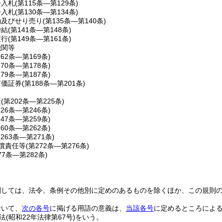
争入札
(第115条―第129条)
争入札
(第130条―第134条)
約及びせり売り
(第135条―第140条)
締結
(第141条―第148条)
履行
(第149条―第161条)
機関等
162条―第169条)
170条―第178条)
179条―第187条)
有価証券
(第188条―第201条)
産
(第202条―第225条)
226条―第246条)
247条―第259条)
260条―第262条)
第263条―第271条)
償責任等
(第272条―第276条)
77条―第282条)
関しては、法令、条例その他別に定めのあるものを除くほか、この規則
おいて、
次の各号
に掲げる用語の意義は、
当該各号
に定めるところによ
法
(昭和22年法律第67号)
をいう。