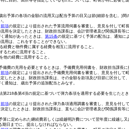
、特に目的、箇所等を指定しているものについては、町長が特に必要と
歳出予算の各項の金額の流用又は配当予算の目又は節
(細節を含む。)
間
い。
、
前項
の規定により提出された予算流用伺書を審査し、意見を付して町
の流用を決定したときは、財政担当課長は、会計管理者及び関係課長等
づく通知があったときは、
第15条
の規定に基づく予算の配当は、通知に
の流用は、これをすることができない。
る経費と物件費に属する経費を相互に流用すること。
するために流用すること。
を他の経費に流用すること。
予備費の充用を必要とするときは、予備費充用伺書を、財政担当課長に
、
前項
の規定により提出された予備費充用伺書を審査し、意見を付して
決定したときは、財政担当課長は、その金額を款項及び目節に区分して
づく通知は、歳出予算の追加配当とみなす。
法第218条第4項の規定に基づいて弾力条項を適用する必要を生じたと
、
前項
の規定により提出された弾力条項適用調書を審査し、意見を付し
を決定したときは、財政担当課長は、直ちに会計管理者及び関係課長等
予算に定められた継続費若しくは繰越明許費について翌年度に繰越し又
る期日までに、提出しなければならない。