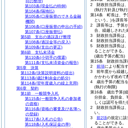
符の整理)
2
財政担当課長は
第103条
(現金払の特例)
(執行方針及び執行
第104条
(隔地払)
第14条
町長は、予
第105条
(口座振替のできる金融
という。)
を課長等
機関)
2
課長等は、予算
第106条
(口座振替の申出の手続)
合、繰越しされた
第107条
(口座振替払)
3
財政担当課長は
第5節
支出の過誤及び整理
4
財政担当課長は
第108条
(過誤金等の戻入)
5
財政担当課長は
第109条
(支出の更正)
ることができる。
第6節
支払未済金
(歳出予算の配当)
第110条
(小切手の償還)
第15条
財政担当課
第111条
(支払未済資金の報告)
2
前項
により配当
第5章
決算
3
前年度から繰越
第112条
(決算説明資料の提出)
かかわらず改めて
第113条
(歳計剰余金の処分)
4
歳出予算の配当
第114条
(翌年度歳入の繰上充用)
(執行の制限)
第6章
契約
第16条
歳出予算
(
第1節
一般競争入札
分担金、負担金、
第115条
(一般競争入札の参加者
しくは認可を得た
の資格)
2
財政担当課長は
第116条
(資格の審査及び名簿へ
い。
の登録)
3
前2項
の規定に該
第117条
(入札の公告)
ることができる。
第118条
(入札保証金の率)