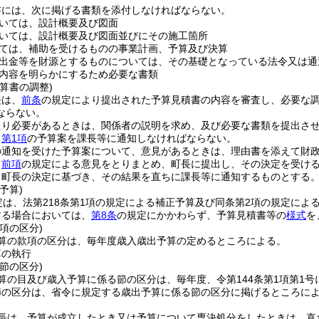
書には、次に掲げる書類を添付しなければならない。
いては、設計概要及び図面
いては、設計概要及び図面並びにその施工箇所
ては、補助を受けるものの事業計画、予算及び決算
出金等を財源とするものについては、その基礎となっている法令又は通
内容を明らかにするため必要な書類
算書の調整)
長は、
前条
の規定により提出された予算見積書の内容を審査し、必要な
ならない。
たり必要があるときは、関係者の説明を求め、及び必要な書類を提出さ
、
第1項
の予算案を課長等に通知しなければならない。
の通知を受けた予算案について、意見があるときは、理由書を添えて財
、
前項
の規定による意見をとりまとめ、町長に提出し、その決定を受け
、町長の決定に基づき、その結果を直ちに課長等に通知するものとする
予算)
定は、法第218条第1項の規定による補正予算及び同条第2項の規定によ
する場合においては、
第8条
の規定にかかわらず、予算見積書等の
様式
を
項の区分)
算の款項の区分は、毎年度歳入歳出予算の定めるところによる。
算の執行
節の区分)
算の目及び歳入予算に係る節の区分は、毎年度、令第144条第1項第1
節の区分は、省令に規定する歳出予算に係る節の区分に掲げるところに
長は、予算が成立したとき又は予算について専決処分をしたときは、直