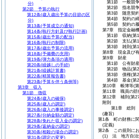
第1節
一般競
分)
第2節
指名競
第2節
予算の執行
第3節
随意契
第12条
(歳入歳出予算の目節の区
第4節
契約の
分)
第5節
契約の
第13条
(予算成立の通知)
第7章
指定金融
第14条
(執行方針及び執行計画)
第1節
収納
(第
第15条
(歳出予算の配当)
第2節
支払
(第
第16条
(執行の制限)
第3節
雑則
(第
第17条
(歳出予算の流用)
第8章
現金及び
第18条
(予備費の充用)
第9章
財産
第19条
(弾力条項の適用)
第1節
公有財
第20条
(繰越しの手続)
第2節
物品
(第
第21条
(繰越計算書)
第3節
債権
(第
第22条
(精算報告書)
第4節
基金
(第
第23条
(予算を伴う条例等)
第10章
帳簿等
(
第3章
収入
第11章
職員の賠
第1節
徴収
第12章
補則
(第2
第24条
(歳入の確保)
附則
第25条
(歳入の調定)
第1章
総則
第26条
(歳入の事後調定)
(趣旨)
第27条
(分納金額の調定)
第1条
町の財務に
第28条
(免れた収入金の調定)
(定義)
第29条
(返納金の調定)
第2条
この規則に
第30条
(相殺の場合の調定)
(1)
法 地方自治
第31条
(調定の変更)