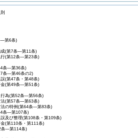
規則
条―第6条)
編成
(第7条―第11条)
執行
(第12条―第23条)
24条―第36条)
37条―第46条の2)
過誤
(第47条・第48条)
済金
(第49条―第51条)
担行為
(第52条―第56条)
方法
(第57条―第63条)
方法の特例
(第64条―第83条)
84条―第107条)
過誤及び整理
(第108条・第109条)
済金
(第110条・第111条)
2条―第114条)