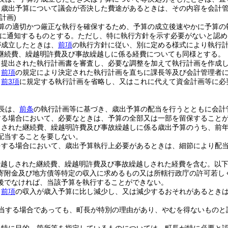
、歳出予算について議会が否決した費途があるときは、その内容を会計
計画)
算の適切かつ厳正な執行を確保するため、予算の成立後速やかに予算の
に通知するものとする。
ただし、特に執行方針を示す必要がないと認め
が成立したときは、
前項
の執行方針に従い、別に定める様式により執行
継続費、繰越明許費及び事故繰越しに係る経費についても同様とする。
、提出された執行計画書を審査し、必要な調整を加えて執行計画を作成
、
前項
の規定により決定された執行計画を直ちに課長等及び会計管理者
、
前3項
に規定する執行計画を省略し、又はこれに代えて資金計画等に必
長は、
前条
の執行計画等に基づき、歳出予算の配当を行うとともに会計
する場合において、必要なときは、予算の全部又は一部を留保すること
しされた継続費、繰越明許費及び事故繰越しに係る歳出予算のうち、前
配当することを要しない。
をする場合において、歳出予算執行上必要があるときは、細節により配
繰越しされた継続費、繰越明許費及び事故繰越しされた経費を含む。以下
寄附金及び地方債等特定の収入に求めるもの又は所轄行政庁の許可若し
後でなければ、当該予算を執行することができない。
、
前項
の収入が歳入予算に比し減少し、又は減少するおそれがあるとき
当する場合であっても、町長が特別の理由があり、やむを得ないものと