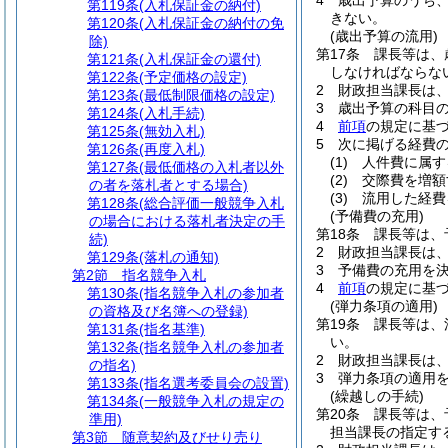
4
歳出予算のうち
第119条
(入札保証金の納付)
きない。
第120条
(入札保証金の納付の免
(歳出予算の流用)
除)
第17条
課長等は、
第121条
(入札保証金の還付)
しなければならな
第122条
(予定価格の設定)
2
財政担当課長は
第123条
(最低制限価格の設定)
3
歳出予算の科目
第124条
(入札手続)
4
前項
の規定に基
第125条
(無効入札)
5
次に掲げる経費
第126条
(再度入札)
(1)
人件費に属す
第127条
(最低価格の入札者以外
(2)
交際費を増額
の者を落札者とする場合)
(3)
流用した経費
第128条
(総合評価一般競争入札
(予備費の充用)
の場合における落札者決定の手
第18条
課長等は、
続)
2
財政担当課長は
第129条
(落札の通知)
3
予備費の充用を
第2節
指名競争入札
4
前項
の規定に基
第130条
(指名競争入札の参加者
(弾力条項の適用)
の資格及び名簿への登録)
第19条
課長等は、
第131条
(指名基準)
い。
第132条
(指名競争入札の参加者
2
財政担当課長は
の指名)
3
弾力条項の適用
第133条
(指名選考委員会の設置)
(繰越しの手続)
第134条
(一般競争入札の規定の
第20条
課長等は、
準用)
担当課長の指定す
第3節
随意契約及びせり売り