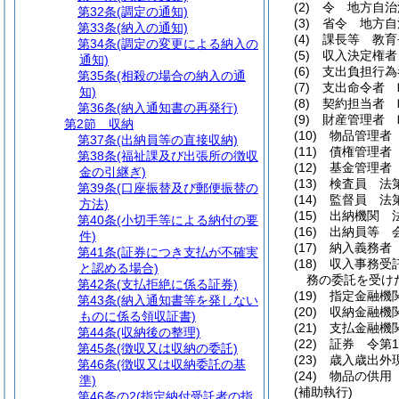
(2)
令 地方自治
第32条
(調定の通知)
(3)
省令 地方自
第33条
(納入の通知)
(4)
課長等 教育
第34条
(調定の変更による納入の
(5)
収入決定権者
通知)
(6)
支出負担行為
第35条
(相殺の場合の納入の通
(7)
支出命令者 
知)
(8)
契約担当者 
第36条
(納入通知書の再発行)
(9)
財産管理者 
第2節
収納
(10)
物品管理者
第37条
(出納員等の直接収納)
(11)
債権管理者
第38条
(福祉課及び出張所の徴収
(12)
基金管理者
金の引継ぎ)
(13)
検査員 法
第39条
(口座振替及び郵便振替の
(14)
監督員 法
方法)
(15)
出納機関 法
第40条
(小切手等による納付の要
(16)
出納員等 
件)
(17)
納入義務者
第41条
(証券につき支払が不確実
(18)
収入事務受託
と認める場合)
務の委託を受け
第42条
(支払拒絶に係る証券)
(19)
指定金融機
第43条
(納入通知書等を発しない
(20)
収納金融機
ものに係る領収証書)
(21)
支払金融機
第44条
(収納後の整理)
(22)
証券 令第1
第45条
(徴収又は収納の委託)
(23)
歳入歳出外
第46条
(徴収又は収納委託の基
(24)
物品の供用
準)
(補助執行)
第46条の2
(指定納付受託者の指