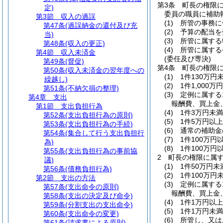
第3条
町長の権限に
定)
委員の職員に補助
第3節
収入の過誤
(1)
所管の事務に
第47条
(過誤納金の還付及び充
(2)
予算の配当を
当)
(3)
所管に属する
第48条
(収入の更正)
(4)
所管に属する
第4節
収入未済金
(委任及び専決)
第49条
(督促)
第4条
町長の権限
第50条
(収入未済金の翌年度への
(1)
1件130万
繰越し)
(2)
1件1,00
第51条
(不納欠損の整理)
(3)
定例に属する
第4章
支出
報酬費、買上金
第1節
支出負担行為
(4)
1件3万円未
第52条
(支出負担行為の原則)
(5)
1件5万円以
第53条
(支出負担行為の手続)
(6)
通常の補助金
第54条
(集合して行う支出負担行
(7)
1件100万円
為)
(8)
1件100万
第55条
(支出負担行為の事前協
2
町長の権限に属
議)
(1)
1件50万円
第56条
(債務負担行為)
(2)
1件100万
第2節
支出の方法
(3)
定例に属する
第57条
(支出命令の原則)
報酬費、買上金
第58条
(支出の決定及び命令)
(4)
1件1万円以
第59条
(分割支出の支出命令)
(5)
1件1万円未
第60条
(支出命令の変更)
(6)
所管し、又は
第61条
(請求書による原則)