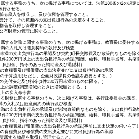
属する事務のうち、次に掲げる事務については、法第180条の2の規
執行させる。
係る歳入を徴収し、及び債権を管理すること。
受けて、その範囲内の支出負担行為の決定をすること。
物品を取得し管理すること。
公有財産の管理に関すること。
に属する財務に関する事務のうち、次に掲げる事務は、教育長に委任す
円未満の入札又は随意契約の執行及び検査
0万円未満の支出負担行為の承認及び契約
(町長交際費及び政策的なものを除
1件200万円以上の支出負担行為の承認
(報酬、給料、職員手当等、共済
、負担金、指令のあった補助金及び退隠料)
満の食糧費及び報償費の支出決定並びに支出負担行為の承認
上の予算流用
(ただし、企画財政課長の合議を必要とする。)
の交付決定及び指令
(1件130万円未満のものに限る。)
以上の調定
(調定増減のときは増減額とする。)
円以上の戻入命令書
する財務に関する事務のうち、次に掲げる事務は、各行政委員会の課長
未満の入札又は随意契約の執行及び検査
円未満の支出負担行為の承認及び契約
(政策的なものを除く。支出負担行為
1件200万円未満の支出負担行為の承認
(報酬、給料、職員手当等、共済
、負担金、指令のあった補助金及び退隠料)
上の食糧費及び報償費の支出負担行為の承認
(事前に支出決定の伺いを了
満の食糧費及び報償費の支出決定並びに支出負担行為の承認
所属する物品を取得し管理すること。