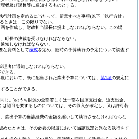
管理者及び課長等に通知するものとする。
執行計画を定めるに当たって、留意すべき事項
(以下「執行方針」
るときは、この限りでない。
計画を作成し、財政担当課長に提出しなければならない。
この場
し、町長の決裁を受けなければならない。
に通知しなければならない。
要な資料として
様式
を定め、随時の予算執行の予定について調査す
管理者に通知しなければならない。
ができる。
年度において、既に配当された歳出予算については、
第1項
の規定に
当することができる。
同じ。)
のうち財源の全部若しくは一部を国庫支出金、道支出金、
くは認可を要するものについては、その収入が確定し、又は許可若
は、歳出予算の当該経費の金額を縮小して執行させなければならな
認めたときは、その必要の限度において当該規定と異なる執行をす