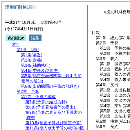
湧別町財務規則
○湧別町財務
平成21年10月5日 規則第40号
(令和7年4月1日施行)
目次
第1章
総則
(第1
条項目次
沿革
第2章
予算
本則
第1節
予算の
第1章
総則
第2節
予算の
第1条
(趣旨)
第3章
収入
第2条
(定義)
第1節
徴収
(第
第3条
(補助執行)
第2節
収納
(第
第4条
(委任及び専決)
第3節
収入の
第5条
(指定金融機関等に対する印
第4節
収入未
鑑等の通知)
第4章
支出
第6条
(出納機関の事務の引継ぎ)
第1節
支出負
第2章
予算
第2節
支出の
第1節
予算の編成
第3節
支出の
第7条
(予算の編成方針)
第4節
支払
(第
第8条
(予算見積書等の提出)
第5節
支出の
第9条
(予算の査定及び予算書の
第6節
支払未
調整)
第5章
決算
(第11
第10条
(補正予算及び暫定予算)
第6章
契約
第11条
(歳入歳出予算の款項の区