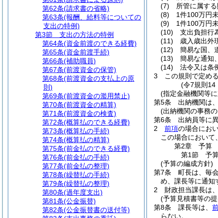
(7)
所管に属する
第62条
(請求書の省略)
(8)
1件100万
第63条
(報酬、給料等についての
(9)
1件100万円
支出の特例)
(10)
支出負担行
第3節
支出の方法の特例
(11)
歳入歳出外
第64条
(資金前渡のできる経費)
(12)
簡易な国、
第65条
(資金前渡手続)
(13)
簡易な通知
第66条
(補助職員)
(14)
法令又は条
第67条
(前渡資金の保管)
3
この規則で定め
第68条
(前渡資金の支払上の原
(令7規則1
則)
(指定金融機関等に
第69条
(前渡資金の濫用禁止)
第5条
出納機関は
第70条
(前渡資金の精算)
(出納機関の事務の
第71条
(前渡資金の検査)
第6条
出納員等に
第72条
(概算払のできる経費)
2
前項
の場合にお
第73条
(概算払の手続)
この場合において
第74条
(概算払の精算)
第2章
予算
第75条
(前金払のできる経費)
第1節
予
第76条
(前金払の手続)
(予算の編成方針)
第77条
(前金払の整理)
第7条
町長は、毎
第78条
(繰替払の手続)
め、課長等に通知
第79条
(繰替払の整理)
2
財政担当課長は
第80条
(過年度支出)
(予算見積書等の提
第81条
(公金振替)
第8条
課長等は、
第82条
(公金振替書の送付等)
らない。