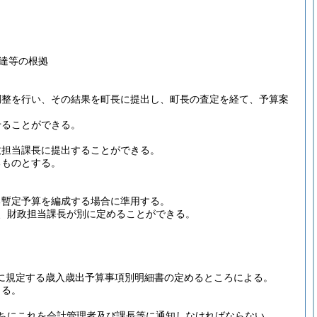
達等の根拠
調整を行い、その結果を町長に提出し、町長の査定を経て、予算案
せることができる。
政担当課長に提出することができる。
るものとする。
。
る暫定予算を編成する場合に準用する。
、財政担当課長が別に定めることができる。
号に規定する歳入歳出予算事項別明細書の定めるところによる。
よる。
ちにこれを会計管理者及び課長等に通知しなければならない。