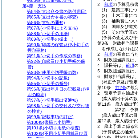
第83条
(支出事務の委託)
2
前項
の予算見積
第4節
支払
(1)
建築工事につ
第84条
(支出命令書の送付期日)
(2)
土木工事につ
第85条
(支出命令書の審査)
(3)
補助費につい
第86条
(支払の通知)
(4)
国庫及び道支
第87条
(小切手による支払)
(5)
その他予算の
第88条
(小切手の用紙)
(予算の査定及び予
第89条
(小切手の振出し)
第9条
財政担当課
第90条
(印鑑の保管及び小切手の
を作成しなければ
押印事務)
2
前項
の審査に当
第91条
(小切手の作成の事務)
3
財政担当課長は
第92条
(印鑑及び小切手帳の保
4
課長等は、
前項
管)
5
財政担当課長は
第93条
(使用小切手帳の数)
6
財政担当課長は
第94条
(小切手の記載)
(補正予算及び暫定
第95条
(小切手の番号)
第10条
前2条
の規
第96条
(振出年月日の記載及び押
2
暫定予算を編成
印の時期)
(歳入歳出予算の款
第97条
(小切手振出済通知)
第11条
歳入歳出予
第98条
(小切手の交付及び交付後
第2節
予
の検査)
(歳入歳出予算の目
第99条
(記載事項の訂正)
第12条
歳入歳出予
第100条
(書損じ小切手)
2
歳出予算に係る
第101条
(小切手用紙の検査)
(予算成立の通知)
第102条
(不用小切手用紙及び原
第13条
財政担当課