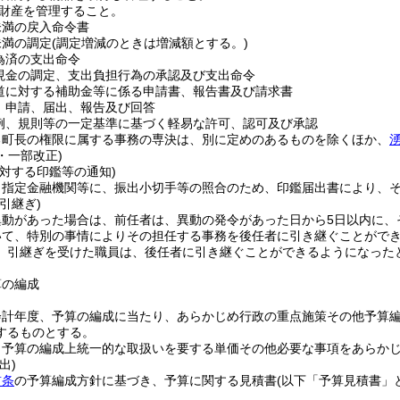
財産を管理すること。
円未満の戻入命令書
未満の調定
(調定増減のときは増減額とする。)
為済の支出命令
現金の調定、支出負担行為の承認及び支出命令
道に対する補助金等に係る申請書、報告書及び請求書
、申請、届出、報告及び回答
例、規則等の一定基準に基づく軽易な許可、認可及び承認
る町長の権限に属する事務の専決は、別に定めのあるものを除くほか、
4・一部改正)
対する印鑑等の通知)
、指定金融機関等に、振出小切手等の照合のため、印鑑届出書により、
引継ぎ)
異動があった場合は、前任者は、異動の発令があった日から5日以内に、
いて、特別の事情によりその担任する事務を後任者に引き継ぐことがで
、引継ぎを受けた職員は、後任者に引き継ぐことができるようになった
算の編成
会計年度、予算の編成に当たり、あらかじめ行政の重点施策その他予算
するものとする。
、予算の編成上統一的な取扱いを要する単価その他必要な事項をあらか
出)
前条
の予算編成方針に基づき、予算に関する見積書
(以下「予算見積書」