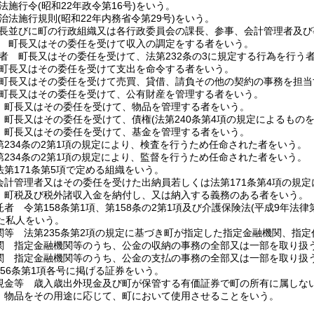
法施行令
(昭和22年政令第16号)
をいう。
治法施行規則
(昭和22年内務省令第29号)
をいう。
長並びに町の行政組織又は各行政委員会の課長、参事、会計管理者及び
 町長又はその委任を受けて収入の調定をする者をいう。
者 町長又はその委任を受けて、法第232条の3に規定する行為を行う
町長又はその委任を受けて支出を命令する者をいう。
町長又はその委任を受けて売買、貸借、請負その他の契約の事務を担当
町長又はその委任を受けて、公有財産を管理する者をいう。
 町長又はその委任を受けて、物品を管理する者をいう。
 町長又はその委任を受けて、債権
(法第240条第4項の規定によるものを
 町長又はその委任を受けて、基金を管理する者をいう。
第234条の2第1項の規定により、検査を行うため任命された者をいう。
第234条の2第1項の規定により、監督を行うため任命された者をいう。
第171条第5項で定める組織をいう。
会計管理者又はその委任を受けた出納員若しくは法第171条第4項の規
 町税及び税外諸収入金を納付し、又は納入する義務のある者をいう。
者 令第158条第1項、第158条の2第1項及び介護保険法
(平成9年法律第
た私人をいう。
関等 法第235条第2項の規定に基づき町が指定した指定金融機関、指
関 指定金融機関等のうち、公金の収納の事務の全部又は一部を取り扱
関 指定金融機関等のうち、公金の支払の事務の全部又は一部を取り扱
56条第1項各号に掲げる証券をいう。
現金等 歳入歳出外現金及び町が保管する有価証券で町の所有に属しな
 物品をその用途に応じて、町において使用させることをいう。