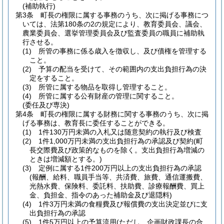
(補助執行)
第3条
町長の権限に属する事務のうち、次に掲げる事務につ
いては、法第180条の2の規定により、教育委員会、議会、
農業委員会、選挙管理委員会及び監査委員の職員に補助執
行させる。
(1)
所管の事務に係る歳入を徴収し、及び債権を管理する
こと。
(2)
予算の配当を受けて、その範囲内の支出負担行為の決
定をすること。
(3)
所管に属する物品を取得し管理すること。
(4)
所管に属する公有財産の管理に関すること。
(委任及び専決)
第4条
町長の権限に属する財務に関する事務のうち、次に掲
げる事務は、教育長に委任することができる。
(1)
1件130万円未満の入札又は随意契約の執行及び検査
(2)
1件1,000万円未満の支出負担行為の承認及び契約
(町
長交際費及び政策的なものを除く。支出負担行為増減の
ときは増減額とする。)
(3)
定例に属する1件200万円以上の支出負担行為の承認
(報酬、給料、職員手当等、共済費、旅費、通信運搬費、
光熱水費、保険料、委託料、扶助費、診療報酬費、買上
金、負担金、指令のあった補助金及び退隠料)
(4)
1件3万円未満の食糧費及び報償費の支出決定並びに支
出負担行為の承認
(5)
1件5万円以上の予算流用
(ただし、企画財政課長の合