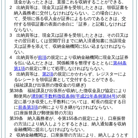
送金があったときは、直接これを収納することができる。
2
出納員等は、現金又は証券を受領したときは、領収証書を
納入義務者に交付しなければならない。
この場合におい
て、受領に係る収入金が証券によるものであるときは、交
付する領収証書の表面の余白に「証券」と記載しなければ
ならない。
3
出納員等は、現金又は証券を受領したときは、その日又は
その翌日若しくは翌開庁日までに納入済通知書に当該現金
又は証券を添えて、収納金融機関に払い込まなければなら
ない。
4
出納員等が
前項
の規定により収納金融機関に現金又は証券
を払い込んだときは、関係帳簿を整理するとともに
第44条
第1項
の規定に準じて処理しなければならない。
5
出納員等は、
第2項
の規定にかかわらず、レジスターによ
るレシートを領収証書として交付することができる。
(福祉課及び出張所の徴収金の引継ぎ)
第38条
福祉課及び出張所が収納した徴収金及び協定により
郵便局が
湧別町手数料徴収条例
(平成21年条例第84号)
の規
定に基づき収受した手数料については、町長の指定する日
に
前条第3項
の例により引き継がなければならない。
(口座振替及び郵便振替の方法)
第39条
納入義務者が、令第155条の規定により、口座振替
の方法により納入しようとするときは、納入通知書を収納
金融機関に提出しなければならない。
2
収納金融機関は、口座振替の方法により、納入しようとす