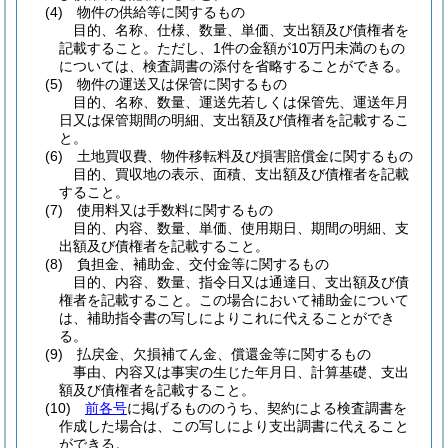
(4)
物件の供給等に関するもの
目的、名称、仕様、数量、単価、支出額及び債権者を
記載すること。ただし、1件の金額が10万円未満のもの
については、検査調書の添付を省略することができる。
(5)
物件の運送又は保管に関するもの
目的、名称、数量、運送先若しくは保管先、運送年月
日又は保管期間の明細、支出額及び債権者を記載するこ
と。
(6)
土地買収費、物件移転料及び損害賠償金に関するもの
目的、買収地の表示、面積、支出額及び債権者を記載
すること。
(7)
使用料又は手数料に関するもの
目的、内容、数量、単価、使用期日、期間の明細、支
出額及び債権者を記載すること。
(8)
負担金、補助金、交付金等に関するもの
目的、内容、数量、指令日又は通達日、支出額及び債
権者を記載すること。この場合において補助金について
は、補助指令書の写しによりこれに代えることができ
る。
(9)
払戻金、欠損補てん金、償還金等に関するもの
事由、内容又は事実の生じた年月日、計算基礎、支出
額及び債権者を記載すること。
(10)
前各号
に掲げるもののうち、契約による検査調書を
作成した場合は、この写しにより支出調書に代えること
ができる。