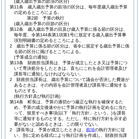
(歳入歳出予算の款項の区分)
第11条
歳入歳出予算の款項の区分は、毎年度歳入歳出予算
の定めるところによる。
第2節
予算の執行
(歳入歳出予算の目節の区分)
第12条
歳入歳出予算の目及び歳入予算に係る節の区分は、
毎年度、令第144条第1項第1号に規定する歳入歳出予算事
項別明細書の定めるところによる。
2
歳出予算に係る節の区分は、省令に規定する歳出予算に係
る節の区分に掲げるところによる。
(予算成立の通知)
第13条
財政担当課長は、予算が成立したとき又は予算につ
いて専決処分をしたときは、直ちにこれを会計管理者及び
課長等に通知しなければならない。
2
財政担当課長は、歳出予算について議会が否決した費途が
あるときは、その内容を会計管理者及び課長等に通知する
ものとする。
(執行方針及び執行計画)
第14条
町長は、予算の適切かつ厳正な執行を確保するた
め、予算の成立後速やかに予算の執行計画を定めるに当た
って、留意すべき事項
(以下「執行方針」という。)
を課長
等に通知するものとする。
ただし、特に執行方針を示す必
要がないと認めるときは、この限りでない。
2
課長等は、予算が成立したときは、
前項
の執行方針に従
い、別に定める様式により執行計画を作成し、財政担当課