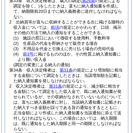
第33条
収入決定権者は、歳入の調定
(
第26条
の規定による
調定を除く。)
をしたときは、直ちに納入通知書を作成し
て、納期限前20日までに納入義務者に送付しなければなら
ない。
2
出納員等が直ちに収納することができる次に掲げる随時の
収入金については、
前項
の規定にかかわらず、口頭、掲示
その他の方法で納入の通知をすることができる。
(1)
施設の窓口において徴収する使用料、手数料等
(2)
生産品の代金を即納させて販売する場合
(3)
不用品を代金と引換えに売り払う場合の売却代金
(4)
前3号
に掲げるもののほか、その性質上納入通知書に
より難い収入金
(調定の変更による納入の通知)
第34条
収入決定権者は、
第31条
の規定により増加額に相当
する金額について調定をしたときは、当該増加額を記載し
た納入通知書を発しなければならない。
2
収入決定権者は、
第31条
の規定により、減少額に相当す
る金額について調定をした収入金で、既に納入通知書が発
せられているが、その収納がなされていないものについて
は、直ちに納入義務者に対し、当該納入通知書に記載され
た納入すべき金額が誤りである旨の通知をするとともに、
正当金額により作成した納入通知書を当該通知に添えて送
付しなければならない。
この場合においては、納入期限
は、既に通知をした納入期限と同一の期限としなければな
らない。