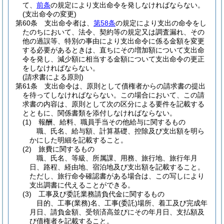
て、
前条
の規定により支出命令を発しなければならない。
(支出命令の変更)
第60条
支出命令者は、
第58条
の規定により支出の命令をし
たのちにおいて、法令、契約等の規定又は調査漏れ、その
他の過誤等、特別の事由により支出命令に係る金額を変更
する必要があるときは、直ちにその増加額について支出命
令を発し、減少額に相当する金額について支出命令の更正
をしなければならない。
(請求書による原則)
第61条
支出命令は、原則として債権者からの請求書の提出
を待ってしなければならない。
この場合において、この請
求書の内容は、原則として次の区分による要件を記載する
とともに、関係書類を添付しなければならない。
(1)
報酬、給料、職員手当その他給与に関するもの
職、氏名、給与額、計算基礎、控除及び支出額を明ら
かにした明細を記載すること。
(2)
旅費に関するもの
職、氏名、等級、所属課、用務、旅行地、旅行年月
日、路程、経由地、宿泊地及び支出額を記載すること。
ただし、旅行命令確認書がある場合は、この写しにより
支出調書に代えることができる。
(3)
工事及び委託業務請負代金に関するもの
目的、工事
(業務)
名、工事
(委託)
場所、着工及び完成年
月日、請負金額、受領済高並びにその年月日、支払額及
び債権者を記載すること。