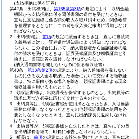
(支払拒絶に係る証券)
第42条
出納機関は、
第165条第3項
の規定により、収納金融
機関から支払拒絶に係る関係書類の送付を受けたときは、
直ちに支払拒絶に係る額の収入を取り消すため、関係帳簿
を整理するとともに、この旨を収入決定権者に通知しなけ
ればならない。
2
出納機関は、
前項
の規定に該当するときは、直ちに当該納
入義務者に対し、証券還付通知書により通知しなければな
らない。
この場合において、納入義務者から当該証券の還
付の請求を受けたときは、証券受領証書及び領収証書と引
換えに、当該証券を還付しなければならない。
(納入通知書等を発しないものに係る領収証書)
第43条
第33条第2項
の規定により、納入通知書を発しない
ものに係る収入金を収納した場合において交付する領収証
書は、特に事由がある場合を除き、領収証書綴による現金
領収証書を用いるものとする。
2
領収証書綴は、出納課長が保管するものとし、出納員等の
請求に基づき必要に応じて交付するものとする。
3
出納員等は、領収証書綴が使用済となったとき、又は当該
事務に従事しなくなったときその他領収証書綴の使用を必
要としなくなったときは、直ちに出納課長に返納しなけれ
ばならない。
4
出納員等が、領収証書綴を亡失したときは、直ちにその旨
を出納課長を経て、町長に報告しなければならない。
5
町長は、
前項
の規定による報告を受けたときは、直ちに次