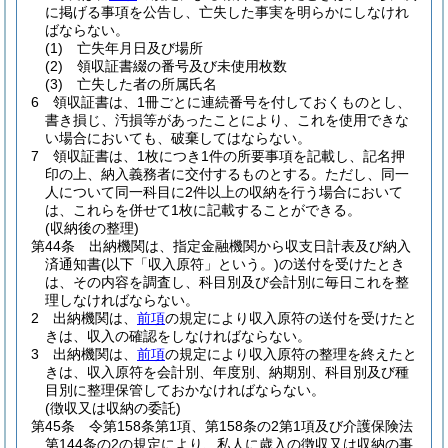
に掲げる事項を公告し、亡失した事実を明らかにしなけれ
ばならない。
(1)
亡失年月日及び場所
(2)
領収証書綴の番号及び未使用枚数
(3)
亡失した者の所属氏名
6
領収証書は、1冊ごとに連続番号を付しておくものとし、
書き損じ、汚損等があったことにより、これを使用できな
い場合においても、破棄してはならない。
7
領収証書は、1枚につき1件の所要事項を記載し、記名押
印の上、納入義務者に交付するものとする。
ただし、同一
人について同一科目に2件以上の収納を行う場合において
は、これらを併せて1枚に記載することができる。
(収納後の整理)
第44条
出納機関は、指定金融機関から収支日計表及び納入
済通知書
(以下「収入原符」という。)
の送付を受けたとき
は、その内容を調査し、科目別及び会計別に毎日これを整
理しなければならない。
2
出納機関は、
前項
の規定により収入原符の送付を受けたと
きは、収入の確認をしなければならない。
3
出納機関は、
前項
の規定により収入原符の整理を終えたと
きは、収入原符を会計別、年度別、納期別、科目別及び種
目別に整理保管しておかなければならない。
(徴収又は収納の委託)
第45条
令第158条第1項、第158条の2第1項及び介護保険法
第144条の2の規定により、私人に歳入の徴収又は収納の事