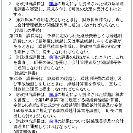
2
財政担当課長は、
前項
の規定により提出された弾力条項適
用調書を審査し、意見を付して町長の決定を受けるものと
する。
3
弾力条項の適用を決定したときは、財政担当課長は、直ち
に会計管理者及び関係課長等に通知しなければならない。
(繰越しの手続)
第20条
課長等は、予算に定められた継続費若しくは繰越明
許費について翌年度に繰越し又は事故繰越しをする必要が
あるときは、繰越見積書を作成し、財政担当課長の指定す
る期日までに、提出しなければならない。
2
財政担当課長は、
前項
の調書の提出があったときは、これ
を審査し、町長の決定を受け、会計管理者及び関係課長等
に通知しなければならない。
(繰越計算書)
第21条
課長等は、継続費の繰越し、繰越明許費の繰越し及
び事故繰越しをしたときは、繰越計算書を作成し、直ちに
財政担当課長に提出しなければならない。
2
財政担当課長は、
前項
の規定により提出された繰越計算書
を審査し、令第145条第1項に規定する継続費繰越計算書、
令第146条第2項に規定する繰越明許費繰越計算書及び令第
150条第3項に規定する事故繰越計算書を調整し、町長に提
出しなければならない。
3
財政担当課長は、
前項
の結果について関係課長等及び会計
管理者に通知しなければならない。
(精算報告書)