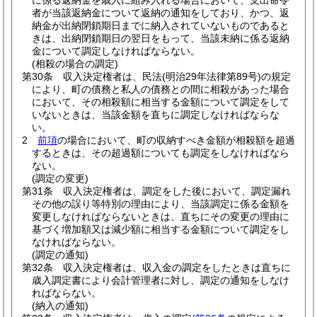
に係る返納金を歳入に組み入れる場合において、支出命令
者が当該返納金について返納の通知をしており、かつ、返
納金が出納閉鎖期日までに納入されていないものであると
きは、出納閉鎖期日の翌日をもって、当該未納に係る返納
金について調定しなければならない。
(相殺の場合の調定)
第30条
収入決定権者は、民法
(明治29年法律第89号)
の規定
により、町の債務と私人の債務との間に相殺があった場合
において、その相殺額に相当する金額について調定をして
いないときは、当該金額を直ちに調定しなければならな
い。
2
前項
の場合において、町の収納すべき金額が相殺額を超過
するときは、その超過額についても調定をしなければなら
ない。
(調定の変更)
第31条
収入決定権者は、調定をした後において、調定漏れ
その他の誤り等特別の理由により、当該調定に係る金額を
変更しなければならないときは、直ちにその変更の理由に
基づく増加額又は減少額に相当する金額について調定をし
なければならない。
(調定の通知)
第32条
収入決定権者は、収入金の調定をしたときは直ちに
歳入調定書により会計管理者に対し、調定の通知をしなけ
ればならない。
(納入の通知)