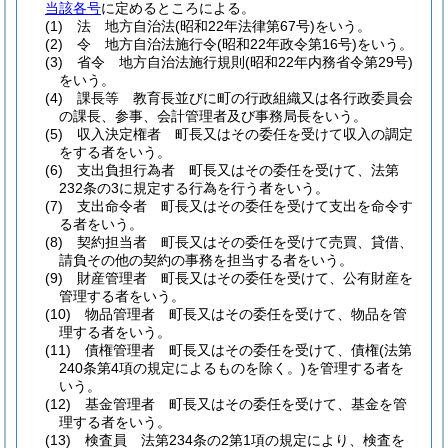
当該各号
に定めるところによる。
(1)
法 地方自治法
(昭和22年法律第67号)
をいう。
(2)
令 地方自治法施行令
(昭和22年政令第16号)
をいう。
(3)
省令 地方自治法施行規則
(昭和22年内務省令第29号)
をいう。
(4)
課長等 教育長並びに町の行政組織又は各行政委員会
の課長、参事、会計管理者及び事務局長をいう。
(5)
収入決定権者 町長又はその委任を受けて収入の調定
をする者をいう。
(6)
支出負担行為者 町長又はその委任を受けて、法第
232条の3に規定する行為を行う者をいう。
(7)
支出命令者 町長又はその委任を受けて支出を命令す
る者をいう。
(8)
契約担当者 町長又はその委任を受けて売買、貸借、
請負その他の契約の事務を担当する者をいう。
(9)
財産管理者 町長又はその委任を受けて、公有財産を
管理する者をいう。
(10)
物品管理者 町長又はその委任を受けて、物品を管
理する者をいう。
(11)
債権管理者 町長又はその委任を受けて、債権
(法第
240条第4項の規定によるものを除く。)
を管理する者を
いう。
(12)
基金管理者 町長又はその委任を受けて、基金を管
理する者をいう。
(13)
検査員 法第234条の2第1項の規定により、検査を