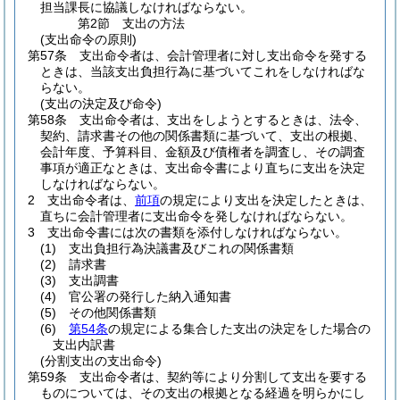
担当課長に協議しなければならない。
第2節
支出の方法
(支出命令の原則)
第57条
支出命令者は、会計管理者に対し支出命令を発する
ときは、当該支出負担行為に基づいてこれをしなければな
らない。
(支出の決定及び命令)
第58条
支出命令者は、支出をしようとするときは、法令、
契約、請求書その他の関係書類に基づいて、支出の根拠、
会計年度、予算科目、金額及び債権者を調査し、その調査
事項が適正なときは、支出命令書により直ちに支出を決定
しなければならない。
2
支出命令者は、
前項
の規定により支出を決定したときは、
直ちに会計管理者に支出命令を発しなければならない。
3
支出命令書には次の書類を添付しなければならない。
(1)
支出負担行為決議書及びこれの関係書類
(2)
請求書
(3)
支出調書
(4)
官公署の発行した納入通知書
(5)
その他関係書類
(6)
第54条
の規定による集合した支出の決定をした場合の
支出内訳書
(分割支出の支出命令)
第59条
支出命令者は、契約等により分割して支出を要する
ものについては、その支出の根拠となる経過を明らかにし