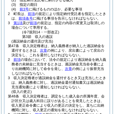
(2)
指定納付受託者に納付させる歳入
(3)
指定の期日
(4)
前3号
に掲げるもののほか、必要な事項
2
町長は、
前項
の規定により指定納付受託者を指定したとき
は、
前項各号
に掲げる事項を告示しなければならない。
3
第1項
及び
前項
の規定は、指定の内容の変更又は取消しの
場合について準用する。
(令7規則14・一部改正)
第3節
収入の過誤
(過誤納金の還付及び充当)
第47条
収入決定権者は、納入義務者が納入した過誤納金を
還付するときは、
次章
の例により、戻出書によって戻出の
決定をし、これを還付しなければならない。
2
前項
の場合において、法令の規定により過誤納金を納入義
務者の未納金に充当するときは、過誤納金充当命令書によ
り出納機関に対して命令を発し、
次章
の例により振替充当
しなければならない。
3
収入決定権者が過誤納金を還付するとき又は充当したとき
は、納入義務者に対し、過誤納金還付通知書又は過誤納金
充当通知書により通知しなければならない。
(収入の更正)
第48条
収入決定権者は、調定をした歳入金の所属年度、会
計区分又は歳入科目に誤りがあることを発見したときは、
収入更正命令書により収入の更正の決定をし、直ちに出納
機関に対し、収入更正の通知を発しなければならない。