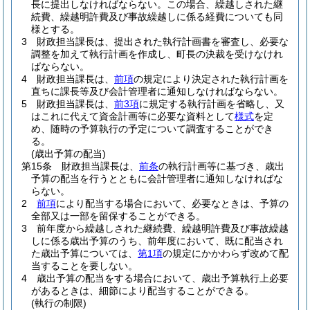
長に提出しなければならない。
この場合、繰越しされた継
続費、繰越明許費及び事故繰越しに係る経費についても同
様とする。
3
財政担当課長は、提出された執行計画書を審査し、必要な
調整を加えて執行計画を作成し、町長の決裁を受けなけれ
ばならない。
4
財政担当課長は、
前項
の規定により決定された執行計画を
直ちに課長等及び会計管理者に通知しなければならない。
5
財政担当課長は、
前3項
に規定する執行計画を省略し、又
はこれに代えて資金計画等に必要な資料として
様式
を定
め、随時の予算執行の予定について調査することができ
る。
(歳出予算の配当)
第15条
財政担当課長は、
前条
の執行計画等に基づき、歳出
予算の配当を行うとともに会計管理者に通知しなければな
らない。
2
前項
により配当する場合において、必要なときは、予算の
全部又は一部を留保することができる。
3
前年度から繰越しされた継続費、繰越明許費及び事故繰越
しに係る歳出予算のうち、前年度において、既に配当され
た歳出予算については、
第1項
の規定にかかわらず改めて配
当することを要しない。
4
歳出予算の配当をする場合において、歳出予算執行上必要
があるときは、細節により配当することができる。
(執行の制限)