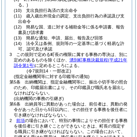
る。)
(10)
支出負担行為済の支出命令
(11)
歳入歳出外現金の調定、支出負担行為の承認及び支
出命令
(12)
簡易な国、道に対する補助金等に係る申請書、報告
書及び請求書
(13)
簡易な通知、申請、届出、報告及び回答
(14)
法令又は条例、規則等の一定基準に基づく軽易な許
可、認可及び承認
3
この規則で定める町長の権限に属する事務の専決は、別に
定めのあるものを除くほか、
湧別町事務決裁規程
(平成21年
訓令第1号)
に定めるところによる。
(令7規則14・一部改正)
(指定金融機関等に対する印鑑等の通知)
第5条
出納機関は、指定金融機関等に、振出小切手等の照合
のため、印鑑届出書により、その印鑑及び職氏名を届出し
なければならない。
(出納機関の事務の引継ぎ)
第6条
出納員等に異動があった場合は、前任者は、異動の発
令があった日から5日以内に、その担任する事務を後任者に
引き継がなければならない。
2
前項
の場合において、特別の事情によりその担任する事務
を後任者に引き継ぐことができないときは、町長の指定す
る職員に引き継がなければならない。
この場合において、