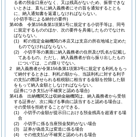
る者の預金口座がなく、又は残高がないため、振替できな
いときは、直ちに納入義務者にその旨を通知するととも
に、納入通知書を返還しなければならない。
(小切手等による納付の要件)
第40条
令第156条第1項第1号に規定する小切手等は、同号
に規定するもののほか、次の要件を具備したものでなけれ
ばならない。
(1)
町の指定金融機関の本店又は支店の所在地域と定めた
ものでなければならない。
(2)
小切手等の裏面に納入義務者の住所及び氏名が記載し
てあるもの。
ただし、納入義務者が自ら振り出したもの
については、この限りでない。
2
納入義務者が令第156条第1項第3号に規定する利札をもっ
て納付するときは、利札の額から、当該利札に対する利子
の支払の際課せられる租税額に相当する金額を控除した額
をもって納入金額としなければならない。
(証券につき支払が不確実と認める場合)
第41条
出納機関又は収納金融機関は、納入義務者から受領
する証券が、次に掲げる事由に該当すると認める場合は、
その受領を拒絶することができる。
(1)
小切手の金額が提示日における預金残高を超過する場
合
(2)
小切手に係る当座預金契約がない場合
(3)
証券が偽造又は変造に係る場合
(4)
その他支払が不確実と認められる場合