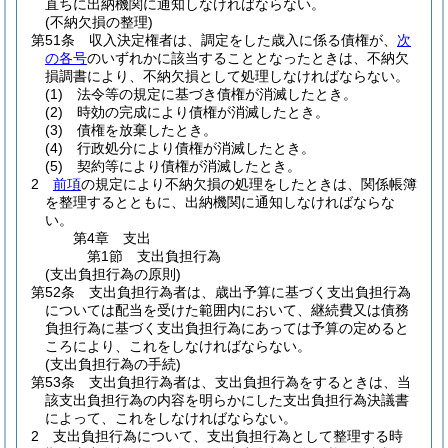
直ちに出納機関に通知しなければならない。
(不納欠損の整理)
第51条
収入決定権者は、調定をした歳入に係る債権が、
次
の各号
のいずれかに該当することとなったときは、不納欠
損調書により、不納欠損として処理しなければならない。
(1)
法令等の規定に基づき債権が消滅したとき。
(2)
時効の完成により債権が消滅したとき。
(3)
債権を放棄したとき。
(4)
行政処分により債権が消滅したとき。
(5)
契約等により債権が消滅したとき。
2
前項
の規定により不納欠損の処理をしたときは、関係帳簿
を整理するとともに、出納機関に通知しなければならな
い。
第4章
支出
第1節
支出負担行為
(支出負担行為の原則)
第52条
支出負担行為者は、歳出予算に基づく支出負担行為
については配当を受けた範囲内において、継続費又は債務
負担行為に基づく支出負担行為にあっては予算の定めると
ころにより、これをしなければならない。
(支出負担行為の手続)
第53条
支出負担行為者は、支出負担行為をするときは、当
該支出負担行為の内容を明らかにした支出負担行為決議書
によって、これをしなければならない。
2
支出負担行為について、支出負担行為として整理する時