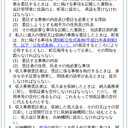
務を委託するときは、次に掲げる事項を記載した書類を、
会計管理者に合議の上、町長に提出し、承認を受けなけれ
ばならない。
(1)
委託する事務の内容及び委託を必要とする理由
(2)
委託しようとする相手方の住所及び氏名
(3)
その他必要な事項を記載した書面と、当該委託契約案
2
私人に歳入の徴収又は収納の事務を委託したときは、町長
は、次に掲げる事項を
湧別町公告式条例
(平成21年条例第3
号。以下「公告式条例」という。)
の規定するところにより
公告するとともに、町広報等をもって公表し、その周知を
図らなければならない。
(1)
委託する事務の内容
(2)
受託者の住所、氏名その他必要な事項
3
収入事務受託者は、受託に係る事務を執行するときは、身
分を示す証票を携帯し、関係者の請求があるときは、提示
しなければならない。
4
収入事務受託者は、収入金を収納したときは、納入義務者
に対し、領収証書を交付しなければならない。
ただし、使
用券等の交付に係るものは、これをもって領収証書の交付
に代えるものとする。
5
収入事務受託者は、収納した収入金を、その日又はその翌
日若しくは翌開庁日までに収納金融機関に払い込むととも
に、収入金計算書を、出納機関に提出しなければならな
い。
6
出納機関は、
前項
の規定による収入金計算書に基づき、関