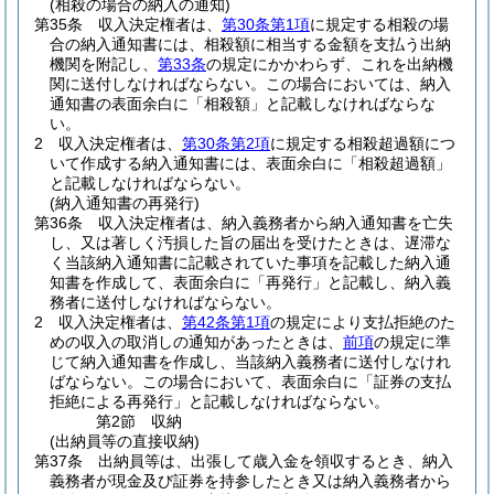
(相殺の場合の納入の通知)
第35条
収入決定権者は、
第30条第1項
に規定する相殺の場
合の納入通知書には、相殺額に相当する金額を支払う出納
機関を附記し、
第33条
の規定にかかわらず、これを出納機
関に送付しなければならない。
この場合においては、納入
通知書の表面余白に「相殺額」と記載しなければならな
い。
2
収入決定権者は、
第30条第2項
に規定する相殺超過額につ
いて作成する納入通知書には、表面余白に「相殺超過額」
と記載しなければならない。
(納入通知書の再発行)
第36条
収入決定権者は、納入義務者から納入通知書を亡失
し、又は著しく汚損した旨の届出を受けたときは、遅滞な
く当該納入通知書に記載されていた事項を記載した納入通
知書を作成して、表面余白に「再発行」と記載し、納入義
務者に送付しなければならない。
2
収入決定権者は、
第42条第1項
の規定により支払拒絶のた
めの収入の取消しの通知があったときは、
前項
の規定に準
じて納入通知書を作成し、当該納入義務者に送付しなけれ
ばならない。
この場合において、表面余白に「証券の支払
拒絶による再発行」と記載しなければならない。
第2節
収納
(出納員等の直接収納)
第37条
出納員等は、出張して歳入金を領収するとき、納入
義務者が現金及び証券を持参したとき又は納入義務者から