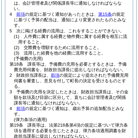
は、会計管理者及び関係課長等に通知しなければならな
い。
4
前項
の規定に基づく通知があったときは、
第15条
の規定
に基づく予算の配当は、通知により変更されたものとみな
す。
5
次に掲げる経費の流用は、これをすることができない。
(1)
人件費に属する経費と物件費に属する経費を相互に流
用すること。
(2)
交際費を増額するために流用すること。
(3)
流用した経費を他の経費に流用すること。
(予備費の充用)
第18条
課長等は、予備費の充用を必要とするときは、予備
費充用伺書を、財政担当課長に提出しなければならない。
2
財政担当課長は、
前項
の規定により提出された予備費充用
伺書を審査し、意見を付して町長の決定を受けるものとす
る。
3
予備費の充用を決定したときは、財政担当課長は、その金
額を款項及び目節に区分して、直ちに会計管理者及び関係
課長等に通知しなければならない。
4
前項
の規定に基づく通知は、歳出予算の追加配当とみな
す。
(弾力条項の適用)
第19条
課長等は、法第218条第4項の規定に基づいて弾力条
項を適用する必要を生じたときは、弾力条項適用調書を財
政担当課長に提出しなければならない。