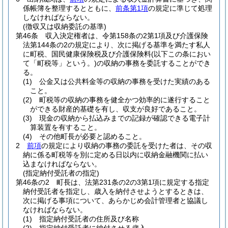
係帳簿を整理するとともに、
前条第1項
の規定に準じて処理
しなければならない。
(徴収又は収納委託の基準)
第46条
収入決定権者は、令第158条の2第1項及び介護保険
法第144条の2の規定により、次に掲げる基準を満たす私人
に町税、国民健康保険税及び介護保険料
(以下この条におい
て「町税等」という。)
の収納の事務を委託することができ
る。
(1)
公金又は公共料金等の収納の事務を受けた実績のある
こと。
(2)
町税等の収納の事務を健全かつ効率的に遂行すること
ができる財産的基礎を有し、収支が良好であること。
(3)
現金の収納から払込みまでの記録が確認できる電子計
算装置を有すること。
(4)
その他町長が必要と認めること。
2
前項
の規定により収納の事務の委託を受けた者は、その収
納に係る町税等を別に定める日以内に収納金融機関に払い
込まなければならない。
(指定納付受託者の指定)
第46条の2
町長は、法第231条の2の3第1項に規定する指定
納付受託者を指定し、歳入を納付させようとするときは、
次に掲げる事項について、あらかじめ会計管理者と協議し
なければならない。
(1)
指定納付受託者の住所及び名称