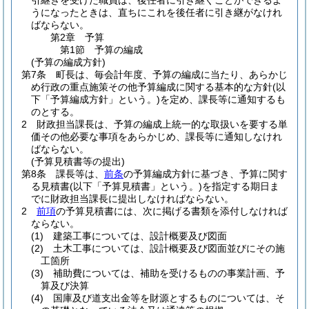
引継ぎを受けた職員は、後任者に引き継ぐことができるよ
うになったときは、直ちにこれを後任者に引き継がなけれ
ばならない。
第2章
予算
第1節
予算の編成
(予算の編成方針)
第7条
町長は、毎会計年度、予算の編成に当たり、あらかじ
め行政の重点施策その他予算編成に関する基本的な方針
(以
下「予算編成方針」という。)
を定め、課長等に通知するも
のとする。
2
財政担当課長は、予算の編成上統一的な取扱いを要する単
価その他必要な事項をあらかじめ、課長等に通知しなけれ
ばならない。
(予算見積書等の提出)
第8条
課長等は、
前条
の予算編成方針に基づき、予算に関す
る見積書
(以下「予算見積書」という。)
を指定する期日ま
でに財政担当課長に提出しなければならない。
2
前項
の予算見積書には、次に掲げる書類を添付しなければ
ならない。
(1)
建築工事については、設計概要及び図面
(2)
土木工事については、設計概要及び図面並びにその施
工箇所
(3)
補助費については、補助を受けるものの事業計画、予
算及び決算
(4)
国庫及び道支出金等を財源とするものについては、そ