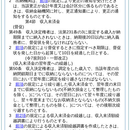
2
出納機関は、
前項
の規定により更正の通知を受けたとき
は、当該更正が会計年度又は会計区分に係るものであると
きは、収納金融機関に対し、更正通知書により、更正の通
知をするものとする。
第4節
収入未済金
(督促)
第49条
収入決定権者は、法第231条の3に規定する歳入が納
期限までに納入されないときは、納期後20日以内に納入義
務者に、督促状を発しなければならない。
2
前項
の規定により督促するときに指定すべき期限は、督促
状を発した日から起算して10日を経過した日とする。
(令7規則10・一部改正)
(収入未済金の翌年度への繰越し)
第50条
収入決定権者は、調定をした歳入で、当該年度の出
納閉鎖期日までに収納にならないものについては、その翌
日において翌年度に調定を繰り越さなければならない。
2
前項
の規定により繰り越した収入未済金で、翌年度の末日
までに収納にならないもの
(不納欠損金として整理したもの
を除く。)
については、その翌日において翌々年度に繰り越
し、翌々年度末までになお収納済とならないもの
(不納欠損
金として整理したものを除く。)
については、その後順次繰
り越すものとする。
3
前2項
の規定による収入未済金の繰越しは、収入未済額繰
越調書により行うものとする。
4
前項
の規定による収入未済額繰越調書を作成したときは、