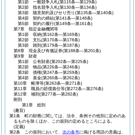
第1節
一般競争入札
(第115条―第129条)
第2節
指名競争入札
(第130条―第134条)
第3節
随意契約及びせり売り
(第135条―第140条)
第4節
契約の締結
(第141条―第148条)
第5節
契約の履行
(第149条―第161条)
第7章
指定金融機関等
第1節
収納
(第162条―第169条)
第2節
支払
(第170条―第178条)
第3節
雑則
(第179条―第187条)
第8章
現金及び有価証券
(第188条―第201条)
第9章
財産
第1節
公有財産
(第202条―第225条)
第2節
物品
(第226条―第246条)
第3節
債権
(第247条―第259条)
第4節
基金
(第260条―第262条)
第10章
帳簿等
(第263条―第271条)
第11章
職員の賠償責任等
(第272条―第276条)
第12章
補則
(第277条―第282条)
附則
第1章
総則
(趣旨)
第1条
町の財務に関しては、法令、条例その他別に定めのあ
るものを除くほか、この規則の定めるところによる。
(定義)
第2条
この規則において、
次の各号
に掲げる用語の意義は、