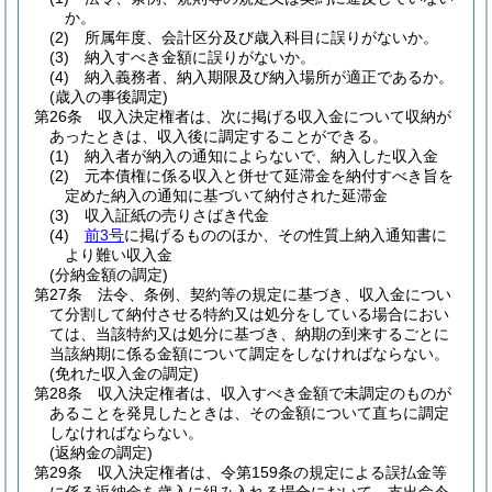
か。
(2)
所属年度、会計区分及び歳入科目に誤りがないか。
(3)
納入すべき金額に誤りがないか。
(4)
納入義務者、納入期限及び納入場所が適正であるか。
(歳入の事後調定)
第26条
収入決定権者は、次に掲げる収入金について収納が
あったときは、収入後に調定することができる。
(1)
納入者が納入の通知によらないで、納入した収入金
(2)
元本債権に係る収入と併せて延滞金を納付すべき旨を
定めた納入の通知に基づいて納付された延滞金
(3)
収入証紙の売りさばき代金
(4)
前3号
に掲げるもののほか、その性質上納入通知書に
より難い収入金
(分納金額の調定)
第27条
法令、条例、契約等の規定に基づき、収入金につい
て分割して納付させる特約又は処分をしている場合におい
ては、当該特約又は処分に基づき、納期の到来するごとに
当該納期に係る金額について調定をしなければならない。
(免れた収入金の調定)
第28条
収入決定権者は、収入すべき金額で未調定のものが
あることを発見したときは、その金額について直ちに調定
しなければならない。
(返納金の調定)
第29条
収入決定権者は、令第159条の規定による誤払金等