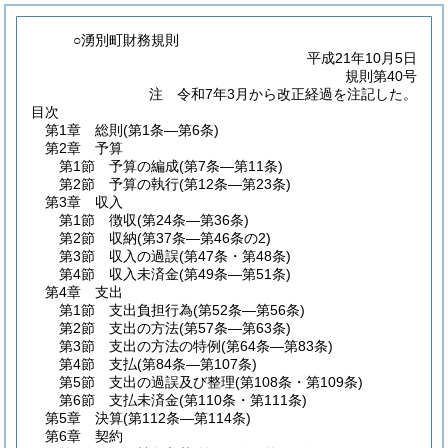
○湧別町財務規則
平成21年10月5日
規則第40号
注 令和7年3月から改正経過を注記した。
目次
第1章
総則
(第1条―第6条)
第2章
予算
第1節
予算の編成
(第7条―第11条)
第2節
予算の執行
(第12条―第23条)
第3章
収入
第1節
徴収
(第24条―第36条)
第2節
収納
(第37条―第46条の2)
第3節
収入の過誤
(第47条・第48条)
第4節
収入未済金
(第49条―第51条)
第4章
支出
第1節
支出負担行為
(第52条―第56条)
第2節
支出の方法
(第57条―第63条)
第3節
支出の方法の特例
(第64条―第83条)
第4節
支払
(第84条―第107条)
第5節
支出の過誤及び整理
(第108条・第109条)
第6節
支払未済金
(第110条・第111条)
第5章
決算
(第112条―第114条)
第6章
契約