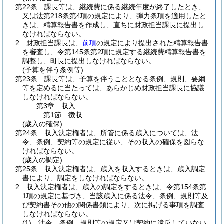
第22条
課長等は、継続費に係る継続年度が終了したとき、
又は法第218条第4項の規定により、弾力条項を適用したと
きは、精算報告書を作成し、直ちに財政担当課長に提出し
なければならない。
2
財政担当課長は、
前項
の規定により提出された精算報告書
を審査し、令第145条第2項に規定する継続費精算報告書を
調整し、町長に提出しなければならない。
(予算を伴う条例等)
第23条
課長等は、予算を伴うこととなる条例、規則、要綱
等を定めるに当たっては、あらかじめ財政担当課長に協議
しなければならない。
第3章
収入
第1節
徴収
(歳入の確保)
第24条
収入決定権者は、所管に係る歳入については、法
令、条例、契約等の規定に従い、その収入の確保を図らな
ければならない。
(歳入の調定)
第25条
収入決定権者は、歳入を収入するときは、歳入調定
書により、調定をしなければならない。
2
収入決定権者は、歳入の調定をするときは、令第154条第
1項の規定に基づき、当該歳入に係る法令、条例、規則等及
び契約書その他の関係書類により、次に掲げる事項を調査
しなければならない。
(1)
法令、条例、規則等の規定又は契約に違反していない