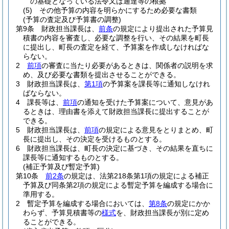
の基礎となっている法令又は通達等の根拠
(5)
その他予算の内容を明らかにするため必要な書類
(予算の査定及び予算書の調整)
第9条
財政担当課長は、
前条
の規定により提出された予算見
積書の内容を審査し、必要な調整を行い、その結果を町長
に提出し、町長の査定を経て、予算案を作成しなければな
らない。
2
前項
の審査に当たり必要があるときは、関係者の説明を求
め、及び必要な書類を提出させることができる。
3
財政担当課長は、
第1項
の予算案を課長等に通知しなけれ
ばならない。
4
課長等は、
前項
の通知を受けた予算案について、意見があ
るときは、理由書を添えて財政担当課長に提出することが
できる。
5
財政担当課長は、
前項
の規定による意見をとりまとめ、町
長に提出し、その決定を受けるものとする。
6
財政担当課長は、町長の決定に基づき、その結果を直ちに
課長等に通知するものとする。
(補正予算及び暫定予算)
第10条
前2条
の規定は、法第218条第1項の規定による補正
予算及び同条第2項の規定による暫定予算を編成する場合に
準用する。
2
暫定予算を編成する場合においては、
第8条
の規定にかか
わらず、予算見積書等の
様式
を、財政担当課長が別に定め
ることができる。