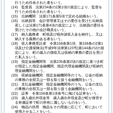
行うため任命された者をいう。
(14)
監督員 法第234条の2第1項の規定により、監督を
行うため任命された者をいう。
(15)
出納機関 法第171条第5項で定める組織をいう。
(16)
出納員等 会計管理者又はその委任を受けた出納員
若しくは法第171条第4項の規定により、出納員の委任を
受けたその他の会計職員をいう。
(17)
納入義務者 町税及び税外諸収入金を納付し、又は
納入する義務のある者をいう。
(18)
収入事務受託者 令第158条第1項、第158条の2第1
項及び介護保険法
(平成9年法律第123号)
第144条の2の規
定により、町の歳入の徴収又は収納の事務の委託を受け
た私人をいう。
(19)
指定金融機関等 法第235条第2項の規定に基づき町
が指定した指定金融機関、指定代理金融機関及び収納代
理金融機関をいう。
(20)
収納金融機関 指定金融機関等のうち、公金の収納
の事務の全部又は一部を取り扱う金融機関をいう。
(21)
支払金融機関 指定金融機関等のうち、公金の支払
の事務の全部又は一部を取り扱う金融機関をいう。
(22)
証券 令第156条第1項各号に掲げる証券をいう。
(23)
歳入歳出外現金等 歳入歳出外現金及び町が保管す
る有価証券で町の所有に属しないものをいう。
(24)
物品の供用 物品をその用途に応じて、町において
使用させることをいう。