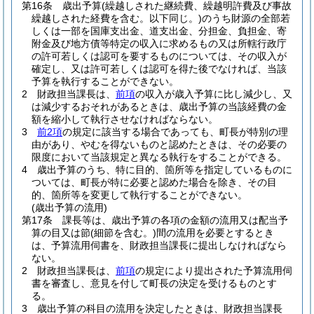
第16条
歳出予算
(繰越しされた継続費、繰越明許費及び事故
繰越しされた経費を含む。以下同じ。)
のうち財源の全部若
しくは一部を国庫支出金、道支出金、分担金、負担金、寄
附金及び地方債等特定の収入に求めるもの又は所轄行政庁
の許可若しくは認可を要するものについては、その収入が
確定し、又は許可若しくは認可を得た後でなければ、当該
予算を執行することができない。
2
財政担当課長は、
前項
の収入が歳入予算に比し減少し、又
は減少するおそれがあるときは、歳出予算の当該経費の金
額を縮小して執行させなければならない。
3
前2項
の規定に該当する場合であっても、町長が特別の理
由があり、やむを得ないものと認めたときは、その必要の
限度において当該規定と異なる執行をすることができる。
4
歳出予算のうち、特に目的、箇所等を指定しているものに
ついては、町長が特に必要と認めた場合を除き、その目
的、箇所等を変更して執行することができない。
(歳出予算の流用)
第17条
課長等は、歳出予算の各項の金額の流用又は配当予
算の目又は節
(細節を含む。)
間の流用を必要とするとき
は、予算流用伺書を、財政担当課長に提出しなければなら
ない。
2
財政担当課長は、
前項
の規定により提出された予算流用伺
書を審査し、意見を付して町長の決定を受けるものとす
る。
3
歳出予算の科目の流用を決定したときは、財政担当課長