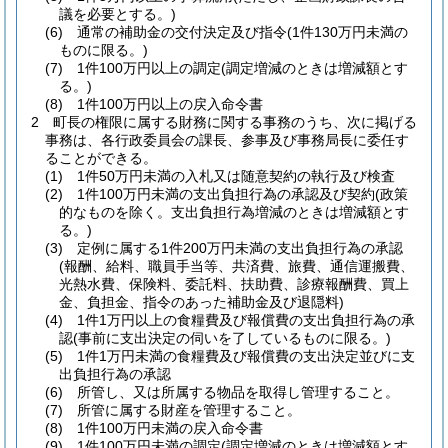
議を必要とする。)
(6)
通常の補助金の交付決定及び指令
(1件130万円未満の
ものに限る。)
(7)
1件100万円以上の調定
(調定増減のときは増減額とす
る。)
(8)
1件100万円以上の戻入命令書
2
町長の権限に属する財務に関する事務のうち、次に掲げる
事務は、各行政委員会の課長、参事及び事務局長に委任す
ることができる。
(1)
1件50万円未満の入札又は随意契約の執行及び検査
(2)
1件100万円未満の支出負担行為の承認及び契約
(政策
的なものを除く。支出負担行為増減のときは増減額とす
る。)
(3)
定例に属する1件200万円未満の支出負担行為の承認
(報酬、給料、職員手当等、共済費、旅費、通信運搬費、
光熱水費、保険料、委託料、扶助費、診療報酬費、買上
金、負担金、指令のあった補助金及び退隠料)
(4)
1件1万円以上の食糧費及び報償費の支出負担行為の承
認
(事前に支出決定の伺いを了しているものに限る。)
(5)
1件1万円未満の食糧費及び報償費の支出決定並びに支
出負担行為の承認
(6)
所管し、又は所属する物品を取得し管理すること。
(7)
所管に属する財産を管理すること。
(8)
1件100万円未満の戻入命令書
(9)
1件100万円未満の調定
(調定増減のときは増減額とす