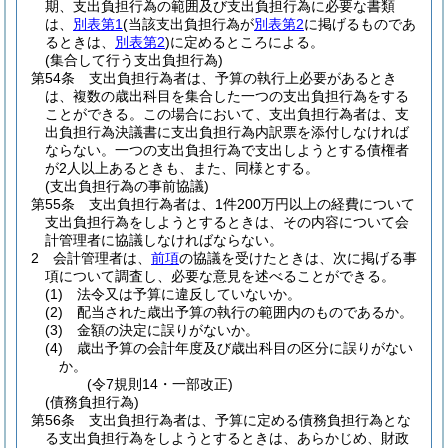
期、支出負担行為の範囲及び支出負担行為に必要な書類
は、
別表第1
(当該支出負担行為が
別表第2
に掲げるものであ
るときは、
別表第2
)
に定めるところによる。
(集合して行う支出負担行為)
第54条
支出負担行為者は、予算の執行上必要があるとき
は、複数の歳出科目を集合した一つの支出負担行為をする
ことができる。
この場合において、支出負担行為者は、支
出負担行為決議書に支出負担行為内訳票を添付しなければ
ならない。
一つの支出負担行為で支出しようとする債権者
が2人以上あるときも、また、同様とする。
(支出負担行為の事前協議)
第55条
支出負担行為者は、1件200万円以上の経費について
支出負担行為をしようとするときは、その内容について会
計管理者に協議しなければならない。
2
会計管理者は、
前項
の協議を受けたときは、次に掲げる事
項について調査し、必要な意見を述べることができる。
(1)
法令又は予算に違反していないか。
(2)
配当された歳出予算の執行の範囲内のものであるか。
(3)
金額の決定に誤りがないか。
(4)
歳出予算の会計年度及び歳出科目の区分に誤りがない
か。
(令7規則14・一部改正)
(債務負担行為)
第56条
支出負担行為者は、予算に定める債務負担行為とな
る支出負担行為をしようとするときは、あらかじめ、財政