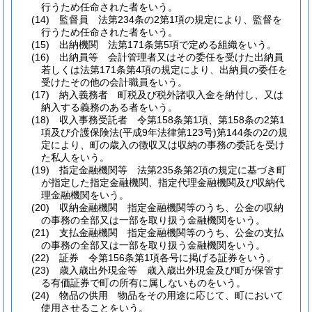
行うため任命された者をいう。
(14)
監督員 法第234条の2第1項の規定により、監督を
行うため任命された者をいう。
(15)
出納機関 法第171条第5項で定める組織をいう。
(16)
出納員等 会計管理者又はその委任を受けた出納員
若しくは法第171条第4項の規定により、出納員の委任を
受けたその他の会計職員をいう。
(17)
納入義務者 町税及び税外諸収入金を納付し、又は
納入する義務のある者をいう。
(18)
収入事務受託者 令第158条第1項、第158条の2第1
項及び介護保険法
(平成9年法律第123号)
第144条の2の規
定により、町の歳入の徴収又は収納の事務の委託を受け
た私人をいう。
(19)
指定金融機関等 法第235条第2項の規定に基づき町
が指定した指定金融機関、指定代理金融機関及び収納代
理金融機関をいう。
(20)
収納金融機関 指定金融機関等のうち、公金の収納
の事務の全部又は一部を取り扱う金融機関をいう。
(21)
支払金融機関 指定金融機関等のうち、公金の支払
の事務の全部又は一部を取り扱う金融機関をいう。
(22)
証券 令第156条第1項各号に掲げる証券をいう。
(23)
歳入歳出外現金等 歳入歳出外現金及び町が保管す
る有価証券で町の所有に属しないものをいう。
(24)
物品の供用 物品をその用途に応じて、町において
使用させることをいう。