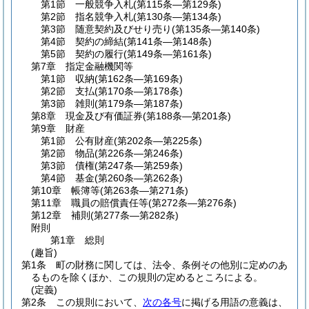
第1節
一般競争入札
(第115条―第129条)
第2節
指名競争入札
(第130条―第134条)
第3節
随意契約及びせり売り
(第135条―第140条)
第4節
契約の締結
(第141条―第148条)
第5節
契約の履行
(第149条―第161条)
第7章
指定金融機関等
第1節
収納
(第162条―第169条)
第2節
支払
(第170条―第178条)
第3節
雑則
(第179条―第187条)
第8章
現金及び有価証券
(第188条―第201条)
第9章
財産
第1節
公有財産
(第202条―第225条)
第2節
物品
(第226条―第246条)
第3節
債権
(第247条―第259条)
第4節
基金
(第260条―第262条)
第10章
帳簿等
(第263条―第271条)
第11章
職員の賠償責任等
(第272条―第276条)
第12章
補則
(第277条―第282条)
附則
第1章
総則
(趣旨)
第1条
町の財務に関しては、法令、条例その他別に定めのあ
るものを除くほか、この規則の定めるところによる。
(定義)
第2条
この規則において、
次の各号
に掲げる用語の意義は、