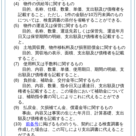
(4)
物件の供給等に関するもの
目的、名称、仕様、数量、単価、支出額及び債権者を
記載すること。ただし、1件の金額が10万円未満のもの
については、検査調書の添付を省略することができる。
(5)
物件の運送又は保管に関するもの
目的、名称、数量、運送先若しくは保管先、運送年月
日又は保管期間の明細、支出額及び債権者を記載するこ
と。
(6)
土地買収費、物件移転料及び損害賠償金に関するもの
目的、買収地の表示、面積、支出額及び債権者を記載
すること。
(7)
使用料又は手数料に関するもの
目的、内容、数量、単価、使用期日、期間の明細、支
出額及び債権者を記載すること。
(8)
負担金、補助金、交付金等に関するもの
目的、内容、数量、指令日又は通達日、支出額及び債
権者を記載すること。この場合において補助金について
は、補助指令書の写しによりこれに代えることができ
る。
(9)
払戻金、欠損補てん金、償還金等に関するもの
事由、内容又は事実の生じた年月日、計算基礎、支出
額及び債権者を記載すること。
(10)
前各号
に掲げるもののうち、契約による検査調書を
作成した場合は、この写しにより支出調書に代えること
ができる。