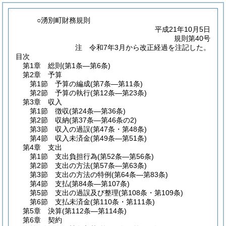
○湧別町財務規則
平成21年10月5日
規則第40号
注 令和7年3月から改正経過を注記した。
目次
第1章
総則
(第1条―第6条)
第2章
予算
第1節
予算の編成
(第7条―第11条)
第2節
予算の執行
(第12条―第23条)
第3章
収入
第1節
徴収
(第24条―第36条)
第2節
収納
(第37条―第46条の2)
第3節
収入の過誤
(第47条・第48条)
第4節
収入未済金
(第49条―第51条)
第4章
支出
第1節
支出負担行為
(第52条―第56条)
第2節
支出の方法
(第57条―第63条)
第3節
支出の方法の特例
(第64条―第83条)
第4節
支払
(第84条―第107条)
第5節
支出の過誤及び整理
(第108条・第109条)
第6節
支払未済金
(第110条・第111条)
第5章
決算
(第112条―第114条)
第6章
契約