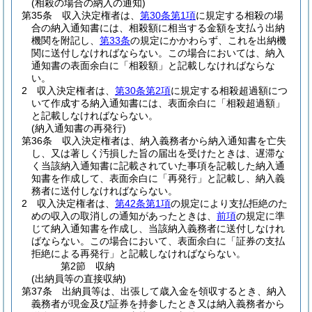
(相殺の場合の納入の通知)
第35条
収入決定権者は、
第30条第1項
に規定する相殺の場
合の納入通知書には、相殺額に相当する金額を支払う出納
機関を附記し、
第33条
の規定にかかわらず、これを出納機
関に送付しなければならない。
この場合においては、納入
通知書の表面余白に「相殺額」と記載しなければならな
い。
2
収入決定権者は、
第30条第2項
に規定する相殺超過額につ
いて作成する納入通知書には、表面余白に「相殺超過額」
と記載しなければならない。
(納入通知書の再発行)
第36条
収入決定権者は、納入義務者から納入通知書を亡失
し、又は著しく汚損した旨の届出を受けたときは、遅滞な
く当該納入通知書に記載されていた事項を記載した納入通
知書を作成して、表面余白に「再発行」と記載し、納入義
務者に送付しなければならない。
2
収入決定権者は、
第42条第1項
の規定により支払拒絶のた
めの収入の取消しの通知があったときは、
前項
の規定に準
じて納入通知書を作成し、当該納入義務者に送付しなけれ
ばならない。
この場合において、表面余白に「証券の支払
拒絶による再発行」と記載しなければならない。
第2節
収納
(出納員等の直接収納)
第37条
出納員等は、出張して歳入金を領収するとき、納入
義務者が現金及び証券を持参したとき又は納入義務者から