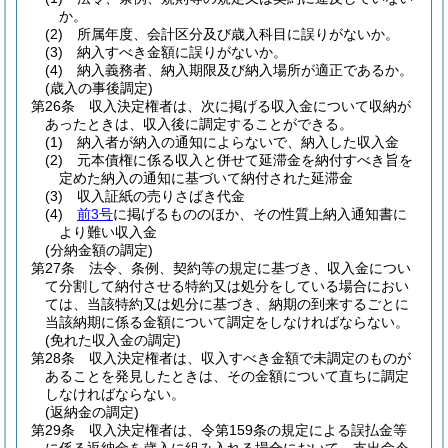
か。
(2)
所属年度、会計区分及び歳入科目に誤りがないか。
(3)
納入すべき金額に誤りがないか。
(4)
納入義務者、納入期限及び納入場所が適正であるか。
(歳入の事後調定)
第26条
収入決定権者は、次に掲げる収入金について収納が
あったときは、収入後に調定することができる。
(1)
納入者が納入の通知によらないで、納入した収入金
(2)
元本債権に係る収入と併せて延滞金を納付すべき旨を
定めた納入の通知に基づいて納付された延滞金
(3)
収入証紙の売りさばき代金
(4)
前3号
に掲げるもののほか、その性質上納入通知書に
より難い収入金
(分納金額の調定)
第27条
法令、条例、契約等の規定に基づき、収入金につい
て分割して納付させる特約又は処分をしている場合におい
ては、当該特約又は処分に基づき、納期の到来するごとに
当該納期に係る金額について調定をしなければならない。
(免れた収入金の調定)
第28条
収入決定権者は、収入すべき金額で未調定のものが
あることを発見したときは、その金額について直ちに調定
しなければならない。
(返納金の調定)
第29条
収入決定権者は、令第159条の規定による誤払金等