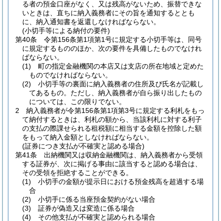
る者の預金口座がなく、又は残高がないため、振替できな
いときは、直ちに納入義務者にその旨を通知するととも
に、納入通知書を返還しなければならない。
(小切手等による納付の要件)
第40条
令第156条第1項第1号に規定する小切手等は、同号
に規定するもののほか、次の要件を具備したものでなけれ
ばならない。
(1)
町の指定金融機関の本店又は支店の所在地域と定めた
ものでなければならない。
(2)
小切手等の裏面に納入義務者の住所及び氏名が記載し
てあるもの。
ただし、納入義務者が自ら振り出したもの
については、この限りでない。
2
納入義務者が令第156条第1項第3号に規定する利札をもっ
て納付するときは、利札の額から、当該利札に対する利子
の支払の際課せられる租税額に相当する金額を控除した額
をもって納入金額としなければならない。
(証券につき支払が不確実と認める場合)
第41条
出納機関又は収納金融機関は、納入義務者から受領
する証券が、次に掲げる事由に該当すると認める場合は、
その受領を拒絶することができる。
(1)
小切手の金額が提示日における預金残高を超過する場
合
(2)
小切手に係る当座預金契約がない場合
(3)
証券が偽造又は変造に係る場合
(4)
その他支払が不確実と認められる場合