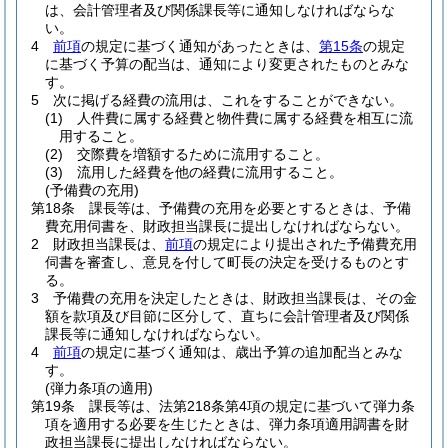
は、会計管理者及び関係課長等に通知しなければならな
い。
4
前項
の規定に基づく通知があったときは、
第15条
の規定
に基づく予算の配当は、通知により変更されたものとみな
す。
5
次に掲げる経費の流用は、これをすることができない。
(1)
人件費に属する経費と物件費に属する経費を相互に流
用すること。
(2)
交際費を増額するために流用すること。
(3)
流用した経費を他の経費に流用すること。
(予備費の充用)
第18条
課長等は、予備費の充用を必要とするときは、予備
費充用伺書を、財政担当課長に提出しなければならない。
2
財政担当課長は、
前項
の規定により提出された予備費充用
伺書を審査し、意見を付して町長の決定を受けるものとす
る。
3
予備費の充用を決定したときは、財政担当課長は、その金
額を款項及び目節に区分して、直ちに会計管理者及び関係
課長等に通知しなければならない。
4
前項
の規定に基づく通知は、歳出予算の追加配当とみな
す。
(弾力条項の適用)
第19条
課長等は、法第218条第4項の規定に基づいて弾力条
項を適用する必要を生じたときは、弾力条項適用調書を財
政担当課長に提出しなければならない。