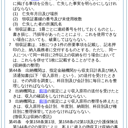
に掲げる事項を公告し、亡失した事実を明らかにしなけれ
ばならない。
(1)
亡失年月日及び場所
(2)
領収証書綴の番号及び未使用枚数
(3)
亡失した者の所属氏名
6
領収証書は、1冊ごとに連続番号を付しておくものとし、
書き損じ、汚損等があったことにより、これを使用できな
い場合においても、破棄してはならない。
7
領収証書は、1枚につき1件の所要事項を記載し、記名押
印の上、納入義務者に交付するものとする。
ただし、同一
人について同一科目に2件以上の収納を行う場合において
は、これらを併せて1枚に記載することができる。
(収納後の整理)
第44条
出納機関は、指定金融機関から収支日計表及び納入
済通知書
(以下「収入原符」という。)
の送付を受けたとき
は、その内容を調査し、科目別及び会計別に毎日これを整
理しなければならない。
2
出納機関は、
前項
の規定により収入原符の送付を受けたと
きは、収入の確認をしなければならない。
3
出納機関は、
前項
の規定により収入原符の整理を終えたと
きは、収入原符を会計別、年度別、納期別、科目別及び種
目別に整理保管しておかなければならない。
(徴収又は収納の委託)
第45条
令第158条第1項、第158条の2第1項及び介護保険法
第144条の2の規定により、私人に歳入の徴収又は収納の事