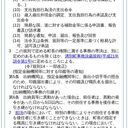
る。)
(10)
支出負担行為済の支出命令
(11)
歳入歳出外現金の調定、支出負担行為の承認及び支
出命令
(12)
簡易な国、道に対する補助金等に係る申請書、報告
書及び請求書
(13)
簡易な通知、申請、届出、報告及び回答
(14)
法令又は条例、規則等の一定基準に基づく軽易な許
可、認可及び承認
3
この規則で定める町長の権限に属する事務の専決は、別に
定めのあるものを除くほか、
湧別町事務決裁規程
(平成21年
訓令第1号)
に定めるところによる。
(令7規則14・一部改正)
(指定金融機関等に対する印鑑等の通知)
第5条
出納機関は、指定金融機関等に、振出小切手等の照合
のため、印鑑届出書により、その印鑑及び職氏名を届出し
なければならない。
(出納機関の事務の引継ぎ)
第6条
出納員等に異動があった場合は、前任者は、異動の発
令があった日から5日以内に、その担任する事務を後任者に
引き継がなければならない。
2
前項
の場合において、特別の事情によりその担任する事務
を後任者に引き継ぐことができないときは、町長の指定す
る職員に引き継がなければならない。
この場合において、