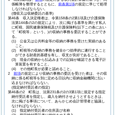
係帳簿を整理するとともに、
前条第1項
の規定に準じて処理
しなければならない。
(徴収又は収納委託の基準)
第46条
収入決定権者は、令第158条の2第1項及び介護保険
法第144条の2の規定により、次に掲げる基準を満たす私人
に町税、国民健康保険税及び介護保険料
(以下この条におい
て「町税等」という。)
の収納の事務を委託することができ
る。
(1)
公金又は公共料金等の収納の事務を受けた実績のある
こと。
(2)
町税等の収納の事務を健全かつ効率的に遂行すること
ができる財産的基礎を有し、収支が良好であること。
(3)
現金の収納から払込みまでの記録が確認できる電子計
算装置を有すること。
(4)
その他町長が必要と認めること。
2
前項
の規定により収納の事務の委託を受けた者は、その収
納に係る町税等を別に定める日以内に収納金融機関に払い
込まなければならない。
(指定納付受託者の指定)
第46条の2
町長は、法第231条の2の3第1項に規定する指定
納付受託者を指定し、歳入を納付させようとするときは、
次に掲げる事項について、あらかじめ会計管理者と協議し
なければならない。
(1)
指定納付受託者の住所及び名称