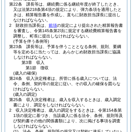
第22条
課長等は、継続費に係る継続年度が終了したとき、
又は法第218条第4項の規定により、弾力条項を適用したと
きは、精算報告書を作成し、直ちに財政担当課長に提出し
なければならない。
2
財政担当課長は、
前項
の規定により提出された精算報告書
を審査し、令第145条第2項に規定する継続費精算報告書を
調整し、町長に提出しなければならない。
(予算を伴う条例等)
第23条
課長等は、予算を伴うこととなる条例、規則、要綱
等を定めるに当たっては、あらかじめ財政担当課長に協議
しなければならない。
第3章
収入
第1節
徴収
(歳入の確保)
第24条
収入決定権者は、所管に係る歳入については、法
令、条例、契約等の規定に従い、その収入の確保を図らな
ければならない。
(歳入の調定)
第25条
収入決定権者は、歳入を収入するときは、歳入調定
書により、調定をしなければならない。
2
収入決定権者は、歳入の調定をするときは、令第154条第
1項の規定に基づき、当該歳入に係る法令、条例、規則等及
び契約書その他の関係書類により、次に掲げる事項を調査
しなければならない。
(1)
法令、条例、規則等の規定又は契約に違反していない