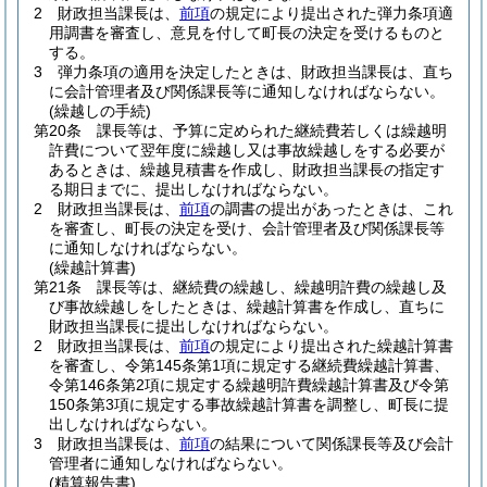
2
財政担当課長は、
前項
の規定により提出された弾力条項適
用調書を審査し、意見を付して町長の決定を受けるものと
する。
3
弾力条項の適用を決定したときは、財政担当課長は、直ち
に会計管理者及び関係課長等に通知しなければならない。
(繰越しの手続)
第20条
課長等は、予算に定められた継続費若しくは繰越明
許費について翌年度に繰越し又は事故繰越しをする必要が
あるときは、繰越見積書を作成し、財政担当課長の指定す
る期日までに、提出しなければならない。
2
財政担当課長は、
前項
の調書の提出があったときは、これ
を審査し、町長の決定を受け、会計管理者及び関係課長等
に通知しなければならない。
(繰越計算書)
第21条
課長等は、継続費の繰越し、繰越明許費の繰越し及
び事故繰越しをしたときは、繰越計算書を作成し、直ちに
財政担当課長に提出しなければならない。
2
財政担当課長は、
前項
の規定により提出された繰越計算書
を審査し、令第145条第1項に規定する継続費繰越計算書、
令第146条第2項に規定する繰越明許費繰越計算書及び令第
150条第3項に規定する事故繰越計算書を調整し、町長に提
出しなければならない。
3
財政担当課長は、
前項
の結果について関係課長等及び会計
管理者に通知しなければならない。
(精算報告書)