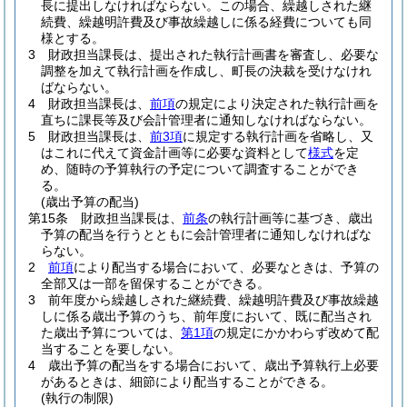
長に提出しなければならない。
この場合、繰越しされた継
続費、繰越明許費及び事故繰越しに係る経費についても同
様とする。
3
財政担当課長は、提出された執行計画書を審査し、必要な
調整を加えて執行計画を作成し、町長の決裁を受けなけれ
ばならない。
4
財政担当課長は、
前項
の規定により決定された執行計画を
直ちに課長等及び会計管理者に通知しなければならない。
5
財政担当課長は、
前3項
に規定する執行計画を省略し、又
はこれに代えて資金計画等に必要な資料として
様式
を定
め、随時の予算執行の予定について調査することができ
る。
(歳出予算の配当)
第15条
財政担当課長は、
前条
の執行計画等に基づき、歳出
予算の配当を行うとともに会計管理者に通知しなければな
らない。
2
前項
により配当する場合において、必要なときは、予算の
全部又は一部を留保することができる。
3
前年度から繰越しされた継続費、繰越明許費及び事故繰越
しに係る歳出予算のうち、前年度において、既に配当され
た歳出予算については、
第1項
の規定にかかわらず改めて配
当することを要しない。
4
歳出予算の配当をする場合において、歳出予算執行上必要
があるときは、細節により配当することができる。
(執行の制限)