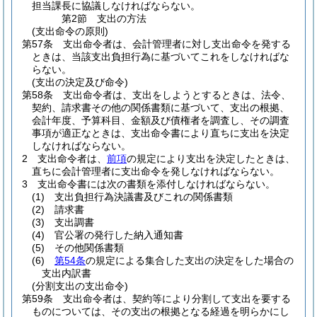
担当課長に協議しなければならない。
第2節
支出の方法
(支出命令の原則)
第57条
支出命令者は、会計管理者に対し支出命令を発する
ときは、当該支出負担行為に基づいてこれをしなければな
らない。
(支出の決定及び命令)
第58条
支出命令者は、支出をしようとするときは、法令、
契約、請求書その他の関係書類に基づいて、支出の根拠、
会計年度、予算科目、金額及び債権者を調査し、その調査
事項が適正なときは、支出命令書により直ちに支出を決定
しなければならない。
2
支出命令者は、
前項
の規定により支出を決定したときは、
直ちに会計管理者に支出命令を発しなければならない。
3
支出命令書には次の書類を添付しなければならない。
(1)
支出負担行為決議書及びこれの関係書類
(2)
請求書
(3)
支出調書
(4)
官公署の発行した納入通知書
(5)
その他関係書類
(6)
第54条
の規定による集合した支出の決定をした場合の
支出内訳書
(分割支出の支出命令)
第59条
支出命令者は、契約等により分割して支出を要する
ものについては、その支出の根拠となる経過を明らかにし