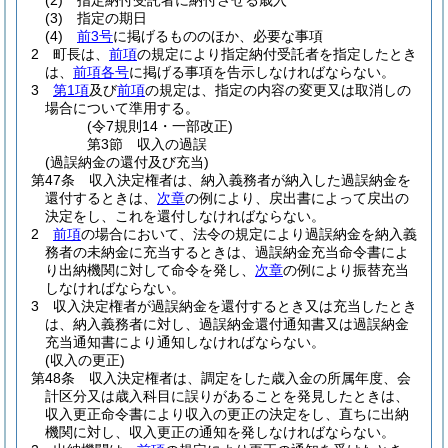
(2)
指定納付受託者に納付させる歳入
(3)
指定の期日
(4)
前3号
に掲げるもののほか、必要な事項
2
町長は、
前項
の規定により指定納付受託者を指定したとき
は、
前項各号
に掲げる事項を告示しなければならない。
3
第1項
及び
前項
の規定は、指定の内容の変更又は取消しの
場合について準用する。
(令7規則14・一部改正)
第3節
収入の過誤
(過誤納金の還付及び充当)
第47条
収入決定権者は、納入義務者が納入した過誤納金を
還付するときは、
次章
の例により、戻出書によって戻出の
決定をし、これを還付しなければならない。
2
前項
の場合において、法令の規定により過誤納金を納入義
務者の未納金に充当するときは、過誤納金充当命令書によ
り出納機関に対して命令を発し、
次章
の例により振替充当
しなければならない。
3
収入決定権者が過誤納金を還付するとき又は充当したとき
は、納入義務者に対し、過誤納金還付通知書又は過誤納金
充当通知書により通知しなければならない。
(収入の更正)
第48条
収入決定権者は、調定をした歳入金の所属年度、会
計区分又は歳入科目に誤りがあることを発見したときは、
収入更正命令書により収入の更正の決定をし、直ちに出納
機関に対し、収入更正の通知を発しなければならない。