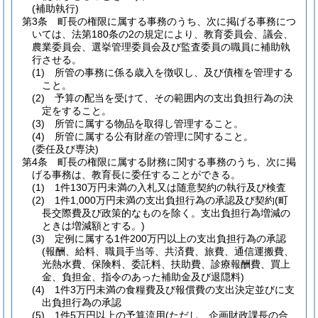
(補助執行)
第3条
町長の権限に属する事務のうち、次に掲げる事務につ
いては、法第180条の2の規定により、教育委員会、議会、
農業委員会、選挙管理委員会及び監査委員の職員に補助執
行させる。
(1)
所管の事務に係る歳入を徴収し、及び債権を管理する
こと。
(2)
予算の配当を受けて、その範囲内の支出負担行為の決
定をすること。
(3)
所管に属する物品を取得し管理すること。
(4)
所管に属する公有財産の管理に関すること。
(委任及び専決)
第4条
町長の権限に属する財務に関する事務のうち、次に掲
げる事務は、教育長に委任することができる。
(1)
1件130万円未満の入札又は随意契約の執行及び検査
(2)
1件1,000万円未満の支出負担行為の承認及び契約
(町
長交際費及び政策的なものを除く。支出負担行為増減の
ときは増減額とする。)
(3)
定例に属する1件200万円以上の支出負担行為の承認
(報酬、給料、職員手当等、共済費、旅費、通信運搬費、
光熱水費、保険料、委託料、扶助費、診療報酬費、買上
金、負担金、指令のあった補助金及び退隠料)
(4)
1件3万円未満の食糧費及び報償費の支出決定並びに支
出負担行為の承認
(5)
1件5万円以上の予算流用
(ただし、企画財政課長の合