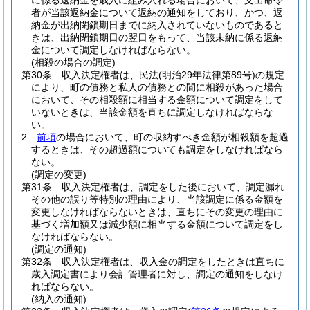
に係る返納金を歳入に組み入れる場合において、支出命令
者が当該返納金について返納の通知をしており、かつ、返
納金が出納閉鎖期日までに納入されていないものであると
きは、出納閉鎖期日の翌日をもって、当該未納に係る返納
金について調定しなければならない。
(相殺の場合の調定)
第30条
収入決定権者は、民法
(明治29年法律第89号)
の規定
により、町の債務と私人の債務との間に相殺があった場合
において、その相殺額に相当する金額について調定をして
いないときは、当該金額を直ちに調定しなければならな
い。
2
前項
の場合において、町の収納すべき金額が相殺額を超過
するときは、その超過額についても調定をしなければなら
ない。
(調定の変更)
第31条
収入決定権者は、調定をした後において、調定漏れ
その他の誤り等特別の理由により、当該調定に係る金額を
変更しなければならないときは、直ちにその変更の理由に
基づく増加額又は減少額に相当する金額について調定をし
なければならない。
(調定の通知)
第32条
収入決定権者は、収入金の調定をしたときは直ちに
歳入調定書により会計管理者に対し、調定の通知をしなけ
ればならない。
(納入の通知)