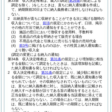
第33条
収入決定権者は、歳入の調定
(
第26条
の規定による
調定を除く。)
をしたときは、直ちに納入通知書を作成し
て、納期限前20日までに納入義務者に送付しなければなら
ない。
2
出納員等が直ちに収納することができる次に掲げる随時の
収入金については、
前項
の規定にかかわらず、口頭、掲示
その他の方法で納入の通知をすることができる。
(1)
施設の窓口において徴収する使用料、手数料等
(2)
生産品の代金を即納させて販売する場合
(3)
不用品を代金と引換えに売り払う場合の売却代金
(4)
前3号
に掲げるもののほか、その性質上納入通知書に
より難い収入金
(調定の変更による納入の通知)
第34条
収入決定権者は、
第31条
の規定により増加額に相当
する金額について調定をしたときは、当該増加額を記載し
た納入通知書を発しなければならない。
2
収入決定権者は、
第31条
の規定により、減少額に相当す
る金額について調定をした収入金で、既に納入通知書が発
せられているが、その収納がなされていないものについて
は、直ちに納入義務者に対し、当該納入通知書に記載され
た納入すべき金額が誤りである旨の通知をするとともに、
正当金額により作成した納入通知書を当該通知に添えて送
付しなければならない。
この場合においては、納入期限
は、既に通知をした納入期限と同一の期限としなければな
らない。