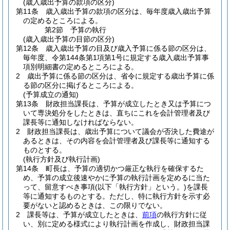
(歳入歳出予算の款項の区分)
第11条
歳入歳出予算の款項の区分は、毎年度歳入歳出予算
の定めるところによる。
第2節
予算の執行
(歳入歳出予算の目節の区分)
第12条
歳入歳出予算の目及び歳入予算に係る節の区分は、
毎年度、令第144条第1項第1号に規定する歳入歳出予算事
項別明細書の定めるところによる。
2
歳出予算に係る節の区分は、省令に規定する歳出予算に係
る節の区分に掲げるところによる。
(予算成立の通知)
第13条
財政担当課長は、予算が成立したとき又は予算につ
いて専決処分をしたときは、直ちにこれを会計管理者及び
課長等に通知しなければならない。
2
財政担当課長は、歳出予算について議会が否決した費途が
あるときは、その内容を会計管理者及び課長等に通知する
ものとする。
(執行方針及び執行計画)
第14条
町長は、予算の適切かつ厳正な執行を確保するた
め、予算の成立後速やかに予算の執行計画を定めるに当た
って、留意すべき事項
(以下「執行方針」という。)
を課長
等に通知するものとする。
ただし、特に執行方針を示す必
要がないと認めるときは、この限りでない。
2
課長等は、予算が成立したときは、
前項
の執行方針に従
い、別に定める様式により執行計画を作成し、財政担当課