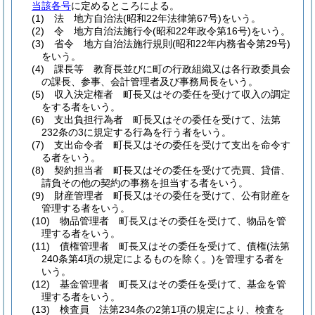
当該各号
に定めるところによる。
(1)
法 地方自治法
(昭和22年法律第67号)
をいう。
(2)
令 地方自治法施行令
(昭和22年政令第16号)
をいう。
(3)
省令 地方自治法施行規則
(昭和22年内務省令第29号)
をいう。
(4)
課長等 教育長並びに町の行政組織又は各行政委員会
の課長、参事、会計管理者及び事務局長をいう。
(5)
収入決定権者 町長又はその委任を受けて収入の調定
をする者をいう。
(6)
支出負担行為者 町長又はその委任を受けて、法第
232条の3に規定する行為を行う者をいう。
(7)
支出命令者 町長又はその委任を受けて支出を命令す
る者をいう。
(8)
契約担当者 町長又はその委任を受けて売買、貸借、
請負その他の契約の事務を担当する者をいう。
(9)
財産管理者 町長又はその委任を受けて、公有財産を
管理する者をいう。
(10)
物品管理者 町長又はその委任を受けて、物品を管
理する者をいう。
(11)
債権管理者 町長又はその委任を受けて、債権
(法第
240条第4項の規定によるものを除く。)
を管理する者を
いう。
(12)
基金管理者 町長又はその委任を受けて、基金を管
理する者をいう。
(13)
検査員 法第234条の2第1項の規定により、検査を