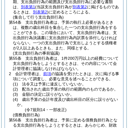
期、支出負担行為の範囲及び支出負担行為に必要な書類
は、
別表第1
(当該支出負担行為が
別表第2
に掲げるものであ
るときは、
別表第2
)
に定めるところによる。
(集合して行う支出負担行為)
第54条
支出負担行為者は、予算の執行上必要があるとき
は、複数の歳出科目を集合した一つの支出負担行為をする
ことができる。
この場合において、支出負担行為者は、支
出負担行為決議書に支出負担行為内訳票を添付しなければ
ならない。
一つの支出負担行為で支出しようとする債権者
が2人以上あるときも、また、同様とする。
(支出負担行為の事前協議)
第55条
支出負担行為者は、1件200万円以上の経費について
支出負担行為をしようとするときは、その内容について会
計管理者に協議しなければならない。
2
会計管理者は、
前項
の協議を受けたときは、次に掲げる事
項について調査し、必要な意見を述べることができる。
(1)
法令又は予算に違反していないか。
(2)
配当された歳出予算の執行の範囲内のものであるか。
(3)
金額の決定に誤りがないか。
(4)
歳出予算の会計年度及び歳出科目の区分に誤りがない
か。
(令7規則14・一部改正)
(債務負担行為)
第56条
支出負担行為者は、予算に定める債務負担行為とな
る支出負担行為をしようとするときは、あらかじめ、財政