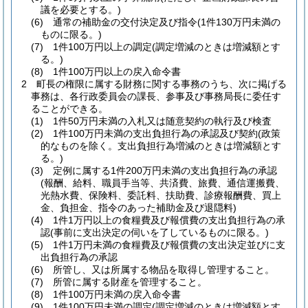
議を必要とする。)
(6)
通常の補助金の交付決定及び指令
(1件130万円未満の
ものに限る。)
(7)
1件100万円以上の調定
(調定増減のときは増減額とす
る。)
(8)
1件100万円以上の戻入命令書
2
町長の権限に属する財務に関する事務のうち、次に掲げる
事務は、各行政委員会の課長、参事及び事務局長に委任す
ることができる。
(1)
1件50万円未満の入札又は随意契約の執行及び検査
(2)
1件100万円未満の支出負担行為の承認及び契約
(政策
的なものを除く。支出負担行為増減のときは増減額とす
る。)
(3)
定例に属する1件200万円未満の支出負担行為の承認
(報酬、給料、職員手当等、共済費、旅費、通信運搬費、
光熱水費、保険料、委託料、扶助費、診療報酬費、買上
金、負担金、指令のあった補助金及び退隠料)
(4)
1件1万円以上の食糧費及び報償費の支出負担行為の承
認
(事前に支出決定の伺いを了しているものに限る。)
(5)
1件1万円未満の食糧費及び報償費の支出決定並びに支
出負担行為の承認
(6)
所管し、又は所属する物品を取得し管理すること。
(7)
所管に属する財産を管理すること。
(8)
1件100万円未満の戻入命令書
(9)
1件100万円未満の調定
(調定増減のときは増減額とす