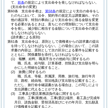
て、
前条
の規定により支出命令を発しなければならない。
(支出命令の変更)
第60条
支出命令者は、
第58条
の規定により支出の命令をし
たのちにおいて、法令、契約等の規定又は調査漏れ、その
他の過誤等、特別の事由により支出命令に係る金額を変更
する必要があるときは、直ちにその増加額について支出命
令を発し、減少額に相当する金額について支出命令の更正
をしなければならない。
(請求書による原則)
第61条
支出命令は、原則として債権者からの請求書の提出
を待ってしなければならない。
この場合において、この請
求書の内容は、原則として次の区分による要件を記載する
とともに、関係書類を添付しなければならない。
(1)
報酬、給料、職員手当その他給与に関するもの
職、氏名、給与額、計算基礎、控除及び支出額を明ら
かにした明細を記載すること。
(2)
旅費に関するもの
職、氏名、等級、所属課、用務、旅行地、旅行年月
日、路程、経由地、宿泊地及び支出額を記載すること。
ただし、旅行命令確認書がある場合は、この写しにより
支出調書に代えることができる。
(3)
工事及び委託業務請負代金に関するもの
目的、工事
(業務)
名、工事
(委託)
場所、着工及び完成年
月日、請負金額、受領済高並びにその年月日、支払額及
び債権者を記載すること。