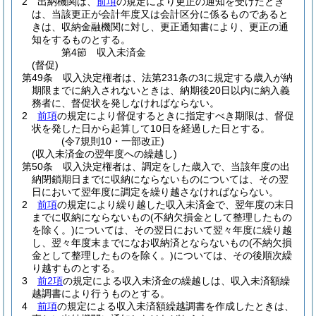
2
出納機関は、
前項
の規定により更正の通知を受けたとき
は、当該更正が会計年度又は会計区分に係るものであると
きは、収納金融機関に対し、更正通知書により、更正の通
知をするものとする。
第4節
収入未済金
(督促)
第49条
収入決定権者は、法第231条の3に規定する歳入が納
期限までに納入されないときは、納期後20日以内に納入義
務者に、督促状を発しなければならない。
2
前項
の規定により督促するときに指定すべき期限は、督促
状を発した日から起算して10日を経過した日とする。
(令7規則10・一部改正)
(収入未済金の翌年度への繰越し)
第50条
収入決定権者は、調定をした歳入で、当該年度の出
納閉鎖期日までに収納にならないものについては、その翌
日において翌年度に調定を繰り越さなければならない。
2
前項
の規定により繰り越した収入未済金で、翌年度の末日
までに収納にならないもの
(不納欠損金として整理したもの
を除く。)
については、その翌日において翌々年度に繰り越
し、翌々年度末までになお収納済とならないもの
(不納欠損
金として整理したものを除く。)
については、その後順次繰
り越すものとする。
3
前2項
の規定による収入未済金の繰越しは、収入未済額繰
越調書により行うものとする。
4
前項
の規定による収入未済額繰越調書を作成したときは、