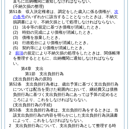
直ちに出納機関に通知しなければならない。
(不納欠損の整理)
第51条
収入決定権者は、調定をした歳入に係る債権が、
次
の各号
のいずれかに該当することとなったときは、不納欠
損調書により、不納欠損として処理しなければならない。
(1)
法令等の規定に基づき債権が消滅したとき。
(2)
時効の完成により債権が消滅したとき。
(3)
債権を放棄したとき。
(4)
行政処分により債権が消滅したとき。
(5)
契約等により債権が消滅したとき。
2
前項
の規定により不納欠損の処理をしたときは、関係帳簿
を整理するとともに、出納機関に通知しなければならな
い。
第4章
支出
第1節
支出負担行為
(支出負担行為の原則)
第52条
支出負担行為者は、歳出予算に基づく支出負担行為
については配当を受けた範囲内において、継続費又は債務
負担行為に基づく支出負担行為にあっては予算の定めると
ころにより、これをしなければならない。
(支出負担行為の手続)
第53条
支出負担行為者は、支出負担行為をするときは、当
該支出負担行為の内容を明らかにした支出負担行為決議書
によって、これをしなければならない。
2
支出負担行為について、支出負担行為として整理する時