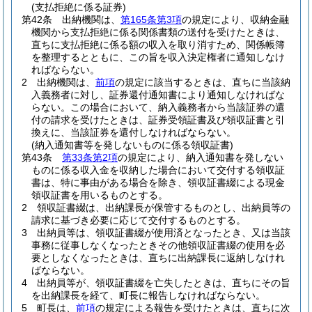
(支払拒絶に係る証券)
第42条
出納機関は、
第165条第3項
の規定により、収納金融
機関から支払拒絶に係る関係書類の送付を受けたときは、
直ちに支払拒絶に係る額の収入を取り消すため、関係帳簿
を整理するとともに、この旨を収入決定権者に通知しなけ
ればならない。
2
出納機関は、
前項
の規定に該当するときは、直ちに当該納
入義務者に対し、証券還付通知書により通知しなければな
らない。
この場合において、納入義務者から当該証券の還
付の請求を受けたときは、証券受領証書及び領収証書と引
換えに、当該証券を還付しなければならない。
(納入通知書等を発しないものに係る領収証書)
第43条
第33条第2項
の規定により、納入通知書を発しない
ものに係る収入金を収納した場合において交付する領収証
書は、特に事由がある場合を除き、領収証書綴による現金
領収証書を用いるものとする。
2
領収証書綴は、出納課長が保管するものとし、出納員等の
請求に基づき必要に応じて交付するものとする。
3
出納員等は、領収証書綴が使用済となったとき、又は当該
事務に従事しなくなったときその他領収証書綴の使用を必
要としなくなったときは、直ちに出納課長に返納しなけれ
ばならない。
4
出納員等が、領収証書綴を亡失したときは、直ちにその旨
を出納課長を経て、町長に報告しなければならない。
5
町長は、
前項
の規定による報告を受けたときは、直ちに次