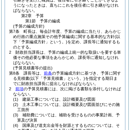
引継ぎを受けた職員は、後任者に引き継ぐことができるよ
うになったときは、直ちにこれを後任者に引き継がなけれ
ばならない。
第2章
予算
第1節
予算の編成
(予算の編成方針)
第7条
町長は、毎会計年度、予算の編成に当たり、あらかじ
め行政の重点施策その他予算編成に関する基本的な方針
(以
下「予算編成方針」という。)
を定め、課長等に通知するも
のとする。
2
財政担当課長は、予算の編成上統一的な取扱いを要する単
価その他必要な事項をあらかじめ、課長等に通知しなけれ
ばならない。
(予算見積書等の提出)
第8条
課長等は、
前条
の予算編成方針に基づき、予算に関す
る見積書
(以下「予算見積書」という。)
を指定する期日ま
でに財政担当課長に提出しなければならない。
2
前項
の予算見積書には、次に掲げる書類を添付しなければ
ならない。
(1)
建築工事については、設計概要及び図面
(2)
土木工事については、設計概要及び図面並びにその施
工箇所
(3)
補助費については、補助を受けるものの事業計画、予
算及び決算
(4)
国庫及び道支出金等を財源とするものについては、そ