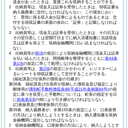
送金があったときは、直接これを収納することができる。
2
出納員等は、現金又は証券を受領したときは、領収証書を
納入義務者に交付しなければならない。
この場合におい
て、受領に係る収入金が証券によるものであるときは、交
付する領収証書の表面の余白に「証券」と記載しなければ
ならない。
3
出納員等は、現金又は証券を受領したときは、その日又は
その翌日若しくは翌開庁日までに納入済通知書に当該現金
又は証券を添えて、収納金融機関に払い込まなければなら
ない。
4
出納員等が
前項
の規定により収納金融機関に現金又は証券
を払い込んだときは、関係帳簿を整理するとともに
第44条
第1項
の規定に準じて処理しなければならない。
5
出納員等は、
第2項
の規定にかかわらず、レジスターによ
るレシートを領収証書として交付することができる。
(福祉課及び出張所の徴収金の引継ぎ)
第38条
福祉課及び出張所が収納した徴収金及び協定により
郵便局が
湧別町手数料徴収条例
(平成21年条例第84号)
の規
定に基づき収受した手数料については、町長の指定する日
に
前条第3項
の例により引き継がなければならない。
(口座振替及び郵便振替の方法)
第39条
納入義務者が、令第155条の規定により、口座振替
の方法により納入しようとするときは、納入通知書を収納
金融機関に提出しなければならない。
2
収納金融機関は、口座振替の方法により、納入しようとす