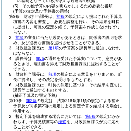
の基礎となっている法令又は通達等の根拠
(5)
その他予算の内容を明らかにするため必要な書類
(予算の査定及び予算書の調整)
第9条
財政担当課長は、
前条
の規定により提出された予算見
積書の内容を審査し、必要な調整を行い、その結果を町長
に提出し、町長の査定を経て、予算案を作成しなければな
らない。
2
前項
の審査に当たり必要があるときは、関係者の説明を求
め、及び必要な書類を提出させることができる。
3
財政担当課長は、
第1項
の予算案を課長等に通知しなけれ
ばならない。
4
課長等は、
前項
の通知を受けた予算案について、意見があ
るときは、理由書を添えて財政担当課長に提出することが
できる。
5
財政担当課長は、
前項
の規定による意見をとりまとめ、町
長に提出し、その決定を受けるものとする。
6
財政担当課長は、町長の決定に基づき、その結果を直ちに
課長等に通知するものとする。
(補正予算及び暫定予算)
第10条
前2条
の規定は、法第218条第1項の規定による補正
予算及び同条第2項の規定による暫定予算を編成する場合に
準用する。
2
暫定予算を編成する場合においては、
第8条
の規定にかか
わらず、予算見積書等の
様式
を、財政担当課長が別に定め
ることができる。