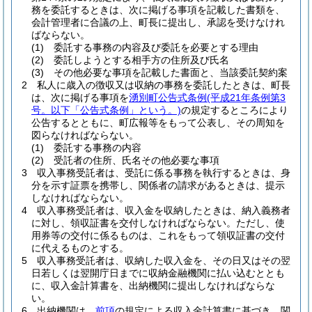
務を委託するときは、次に掲げる事項を記載した書類を、
会計管理者に合議の上、町長に提出し、承認を受けなけれ
ばならない。
(1)
委託する事務の内容及び委託を必要とする理由
(2)
委託しようとする相手方の住所及び氏名
(3)
その他必要な事項を記載した書面と、当該委託契約案
2
私人に歳入の徴収又は収納の事務を委託したときは、町長
は、次に掲げる事項を
湧別町公告式条例
(平成21年条例第3
号。以下「公告式条例」という。)
の規定するところにより
公告するとともに、町広報等をもって公表し、その周知を
図らなければならない。
(1)
委託する事務の内容
(2)
受託者の住所、氏名その他必要な事項
3
収入事務受託者は、受託に係る事務を執行するときは、身
分を示す証票を携帯し、関係者の請求があるときは、提示
しなければならない。
4
収入事務受託者は、収入金を収納したときは、納入義務者
に対し、領収証書を交付しなければならない。
ただし、使
用券等の交付に係るものは、これをもって領収証書の交付
に代えるものとする。
5
収入事務受託者は、収納した収入金を、その日又はその翌
日若しくは翌開庁日までに収納金融機関に払い込むととも
に、収入金計算書を、出納機関に提出しなければならな
い。
6
出納機関は、
前項
の規定による収入金計算書に基づき、関