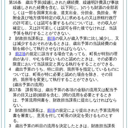
第16条
歳出予算
(繰越しされた継続費、繰越明許費及び事故
繰越しされた経費を含む。以下同じ。)
のうち財源の全部若
しくは一部を国庫支出金、道支出金、分担金、負担金、寄
附金及び地方債等特定の収入に求めるもの又は所轄行政庁
の許可若しくは認可を要するものについては、その収入が
確定し、又は許可若しくは認可を得た後でなければ、当該
予算を執行することができない。
2
財政担当課長は、
前項
の収入が歳入予算に比し減少し、又
は減少するおそれがあるときは、歳出予算の当該経費の金
額を縮小して執行させなければならない。
3
前2項
の規定に該当する場合であっても、町長が特別の理
由があり、やむを得ないものと認めたときは、その必要の
限度において当該規定と異なる執行をすることができる。
4
歳出予算のうち、特に目的、箇所等を指定しているものに
ついては、町長が特に必要と認めた場合を除き、その目
的、箇所等を変更して執行することができない。
(歳出予算の流用)
第17条
課長等は、歳出予算の各項の金額の流用又は配当予
算の目又は節
(細節を含む。)
間の流用を必要とするとき
は、予算流用伺書を、財政担当課長に提出しなければなら
ない。
2
財政担当課長は、
前項
の規定により提出された予算流用伺
書を審査し、意見を付して町長の決定を受けるものとす
る。
3
歳出予算の科目の流用を決定したときは、財政担当課長