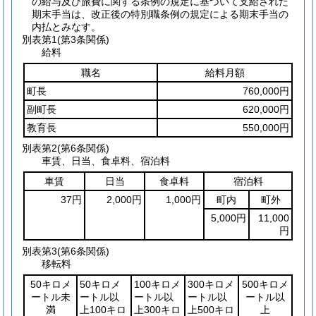
の給与及び旅費に関する条例の規定に基づいて支給された
期末手当は、改正後の特別職条例の規定による期末手当の
内払とみなす。
別表第1
(第3条関係)
給料
職名
給料月額
町長
760,000円
副町長
620,000円
教育長
550,000円
別表第2
(第6条関係)
車賃、日当、食卓料、宿泊料
車賃
日当
食卓料
宿泊料
37円
2,000円
1,000円
町内
町外
5,000円
11,000
円
別表第3
(第6条関係)
移転料
50キロメ
50キロメ
100キロメ
300キロメ
500キロメ
ートル未
ートル以
ートル以
ートル以
ートル以
満
上100キロ
上300キロ
上500キロ
上