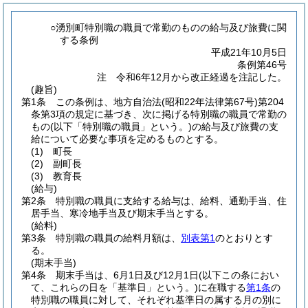
○湧別町特別職の職員で常勤のものの給与及び旅費に関
する条例
平成21年10月5日
条例第46号
注 令和6年12月から改正経過を注記した。
(趣旨)
第1条
この条例は、地方自治法
(昭和22年法律第67号)
第204
条第3項の規定に基づき、次に掲げる特別職の職員で常勤の
もの
(以下「特別職の職員」という。)
の給与及び旅費の支
給について必要な事項を定めるものとする。
(1)
町長
(2)
副町長
(3)
教育長
(給与)
第2条
特別職の職員に支給する給与は、給料、通勤手当、住
居手当、寒冷地手当及び期末手当とする。
(給料)
第3条
特別職の職員の給料月額は、
別表第1
のとおりとす
る。
(期末手当)
第4条
期末手当は、6月1日及び12月1日
(以下この条におい
て、これらの日を「基準日」という。)
に在職する
第1条
の
特別職の職員に対して、それぞれ基準日の属する月の別に