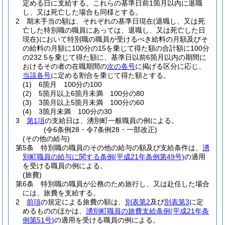
定める日に支給する。
これらの基準日前1箇月以内に退職
し、又は死亡した場合も同様とする。
2
期末手当の額は、それぞれの基準日現在
(退職し、又は死
亡した特別職の職員にあっては、退職し、又は死亡した日
現在)
において特別職の職員が受けるべき給料の月額及びそ
の給料の月額に100分の15を乗じて得た額の合計額に100分
の232.5を乗じて得た額に、基準日以前6箇月以内の期間に
おけるその者の在職期間の
次の各号
に掲げる区分に応じ、
当該各号
に定める割合を乗じて得た額とする。
(1)
6箇月 100分の100
(2)
5箇月以上6箇月未満 100分の80
(3)
3箇月以上5箇月未満 100分の60
(4)
3箇月未満 100分の30
3
第1項
の支給日は、湧別町一般職員の例による。
(令6条例28・令7条例28・一部改正)
(その他の給与)
第5条
特別職の職員のその他の給与の額及び支給条件は、
湧
別町職員の給与に関する条例
(平成21年条例第49号)
の適用
を受ける職員の例による。
(旅費)
第6条
特別職の職員が公務のため旅行し、又は赴任した場合
には、旅費を支給する。
2
前項
の規定による旅費の額は、
別表第2
及び
別表第3
に定
めるもののほかは、
湧別町職員の旅費支給条例
(平成21年条
例第51号)
の適用を受ける職員の例による。