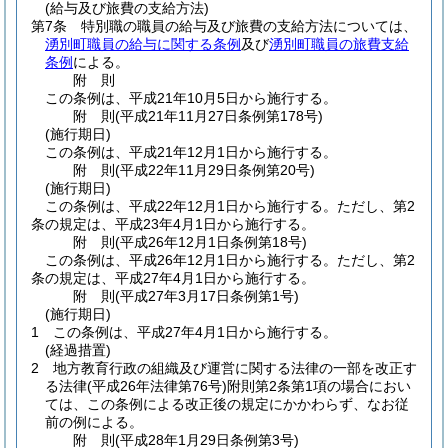
(給与及び旅費の支給方法)
第7条
特別職の職員の給与及び旅費の支給方法については、
湧別町職員の給与に関する条例
及び
湧別町職員の旅費支給
条例
による。
附
則
この条例は、平成21年10月5日から施行する。
附
則
(平成21年11月27日
条例第178号)
(施行期日)
この条例は、平成21年12月1日から施行する。
附
則
(平成22年11月29日
条例第20号)
(施行期日)
この条例は、平成22年12月1日から施行する。ただし、第2
条の規定は、平成23年4月1日から施行する。
附
則
(平成26年12月1日
条例第18号)
この条例は、平成26年12月1日から施行する。
ただし、第2
条の規定は、平成27年4月1日から施行する。
附
則
(平成27年3月17日
条例第1号)
(施行期日)
1
この条例は、平成27年4月1日から施行する。
(経過措置)
2
地方教育行政の組織及び運営に関する法律の一部を改正す
る法律
(平成26年法律第76号)
附則第2条第1項の場合におい
ては、この条例による改正後の規定にかかわらず、なお従
前の例による。
附
則
(平成28年1月29日
条例第3号)