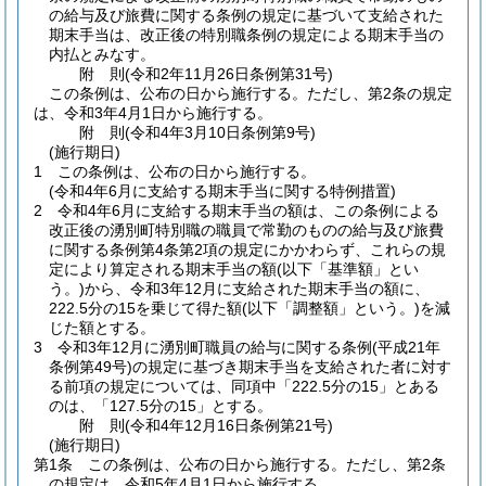
の給与及び旅費に関する条例の規定に基づいて支給された
期末手当は、改正後の特別職条例の規定による期末手当の
内払とみなす。
附
則
(令和2年11月26日
条例第31号)
この条例は、公布の日から施行する。
ただし、第2条の規定
は、令和3年4月1日から施行する。
附
則
(令和4年3月10日
条例第9号)
(施行期日)
1
この条例は、公布の日から施行する。
(令和4年6月に支給する期末手当に関する特例措置)
2
令和4年6月に支給する期末手当の額は、この条例による
改正後の湧別町特別職の職員で常勤のものの給与及び旅費
に関する条例第4条第2項の規定にかかわらず、これらの規
定により算定される期末手当の額
(以下「基準額」とい
う。)
から、令和3年12月に支給された期末手当の額に、
222.5分の15を乗じて得た額
(以下「調整額」という。)
を減
じた額とする。
3
令和3年12月に湧別町職員の給与に関する条例
(平成21年
条例第49号)
の規定に基づき期末手当を支給された者に対す
る前項の規定については、同項中「222.5分の15」とある
のは、「127.5分の15」とする。
附
則
(令和4年12月16日
条例第21号)
(施行期日)
第1条
この条例は、公布の日から施行する。
ただし、第2条
の規定は、令和5年4月1日から施行する。