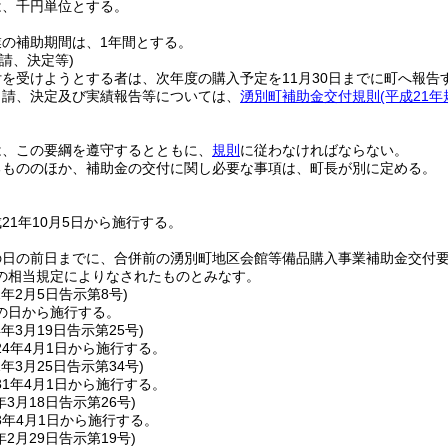
は、千円単位とする。
業の補助期間は、1年間とする。
請、決定等)
を受けようとする者は、次年度の購入予定を11月30日までに町へ報告
申請、決定及び実績報告等については、
湧別町補助金交付規則
(平成21
は、この要綱を遵守するとともに、
規則
に従わなければならない。
るもののほか、補助金の交付に関し必要な事項は、町長が別に定める。
21年10月5日から施行する。
の日の前日までに、合併前の湧別町地区会館等備品購入事業補助金交付
の相当規定によりなされたものとみなす。
2年2月5日
告示第8号)
の日から施行する。
4年3月19日
告示第25号)
4年4月1日から施行する。
1年3月25日
告示第34号)
1年4月1日から施行する。
年3月18日
告示第26号)
3年4月1日から施行する。
年2月29日
告示第19号)