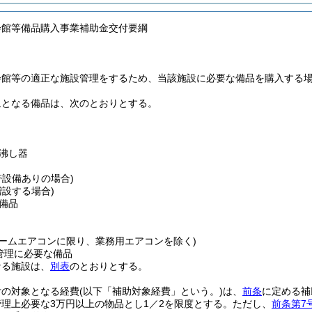
会館等備品購入事業補助金交付要綱
会館等の適正な施設管理をするため、当該施設に必要な備品を購入する
象となる備品は、次のとおりとする。
沸し器
帯設備ありの場合)
増設する場合)
備品
ルームエアコンに限り、業務用エアコンを除く)
管理に必要な備品
なる施設は、
別表
のとおりとする。
付の対象となる経費
(以下「補助対象経費」という。)
は、
前条
に定める補
理上必要な3万円以上の物品とし1／2を限度とする。
ただし、
前条第7