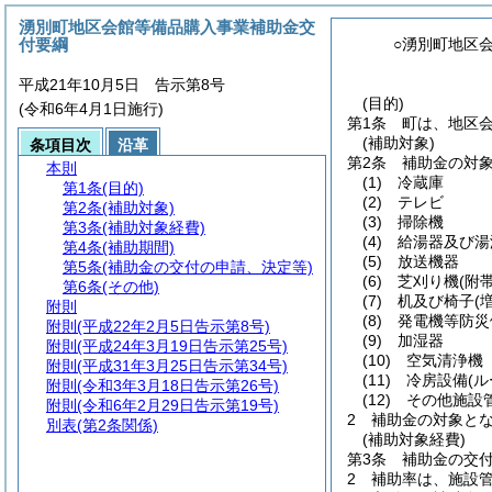
湧別町地区会館等備品購入事業補助金交
付要綱
○湧別町地区
平成21年10月5日 告示第8号
(目的)
(令和6年4月1日施行)
第1条
町は、地区
(補助対象)
条項目次
沿革
第2条
補助金の対
本則
(1)
冷蔵庫
第1条
(目的)
(2)
テレビ
第2条
(補助対象)
(3)
掃除機
第3条
(補助対象経費)
(4)
給湯器及び湯
第4条
(補助期間)
(5)
放送機器
第5条
(補助金の交付の申請、決定等)
(6)
芝刈り機
(附
第6条
(その他)
(7)
机及び椅子
(
附則
(8)
発電機等防災
附則
(平成22年2月5日告示第8号)
(9)
加湿器
附則
(平成24年3月19日告示第25号)
(10)
空気清浄機
附則
(平成31年3月25日告示第34号)
(11)
冷房設備
(
附則
(令和3年3月18日告示第26号)
(12)
その他施設
附則
(令和6年2月29日告示第19号)
2
補助金の対象と
別表
(第2条関係)
(補助対象経費)
第3条
補助金の交
2
補助率は、施設管