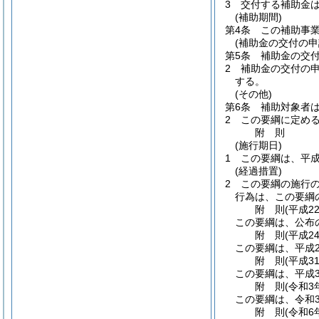
3
交付する補助金
(補助期間)
第4条
この補助事
(補助金の交付の申
第5条
補助金の交付
2
補助金の交付の
する。
(その他)
第6条
補助対象者
2
この要綱に定め
附
則
(施行期日)
1
この要綱は、平成
(経過措置)
2
この要綱の施行
行為は、この要綱
附
則
(平成2
この要綱は、公布
附
則
(平成2
この要綱は、平成2
附
則
(平成3
この要綱は、平成3
附
則
(令和3
この要綱は、令和
附
則
(令和6