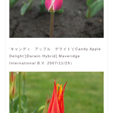
‘キャンディ アップル デライト’(‘Candy Apple
Delight’[Darwin Hybrid] Maveridge
International B.V. 2007/11/29）