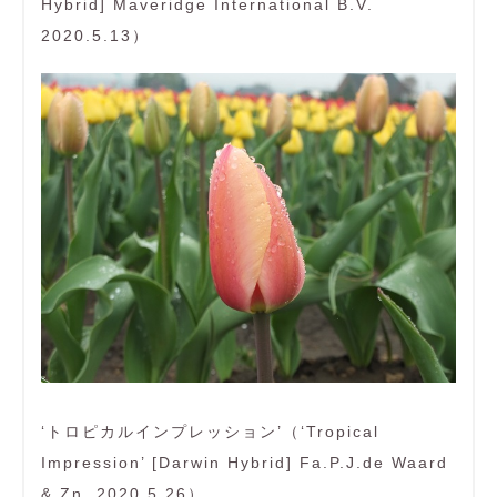
Hybrid] Maveridge International B.V.
2020.5.13）
‘トロピカルインプレッション’（‘Tropical
Impression’ [Darwin Hybrid] Fa.P.J.de Waard
& Zn. 2020.5.26）