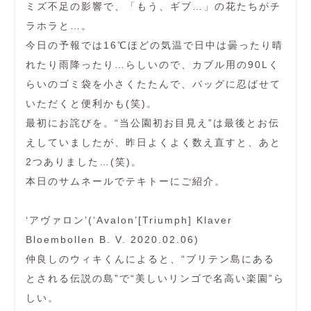
ミズ不足の影響で、「もう、ギブ…」の花たちがチ
ラホラと…。
今日の予報では16℃ほどの気温で日中は曇ったり晴
れたり雨降ったり…らしいので、カブル用の90Lく
らいのゴミ袋を小さくたたんで、バッグに忍ばせて
いただくと便利かも(笑)。
最初にお詫びを。“当公園初お目見え”は最後とお伝
えしていましたが、昨日よくよく数え直すと、あと
2つありました…(笑)。
本日のサムネールでテキトーにご紹介。
‘アヴァロン’(‘Avalon’[Triumph] Klaver
Bloembollen B. V. 2020.02.06)
仲良しのウィキくんによると、“ブリテン島にある
とされる伝説の島”で“美しいリンゴで名高い楽園”ら
しい。