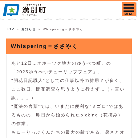
MENU
TOP
お知らせ
Whispering＝ささやく
Whispering＝ささやく
あと12日…オホーツク地方のゆうべつ町。の
「2025ゆうべつチューリップフェア」。
“開花日記職人”としての仕事以外の雑用？が多く、
ここ数日、開花調査を思うように行えず…（←言い
訳。。。）
“魔法の言葉”では、いまだに便利な“ミゴロ”ではあ
るものの、昨日から始められたpicking（花摘み）
の作業。
ちゅーりっぷくんたちの最大の敵である、暑さとオ