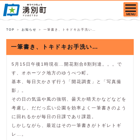
MENU
TOP
お知らせ
一筆書き、トキドキお手洗い…
一筆書き、トキドキお手洗い…
5月15日午後1時現在…開花割合8割到達。。。で
す、オホーツク地方のゆうべつ町。
基本、毎日欠かさず行う「開花調査」と「写真撮
影」。
その日の気温や風の強弱、曇天か晴天かなどなどを
考慮し、だだっ広い公園を効率よく一筆書きのよう
に回れるかが毎日の日課であり課題。
しかしながら、最近はその一筆書きがトギレトギ
レ…。