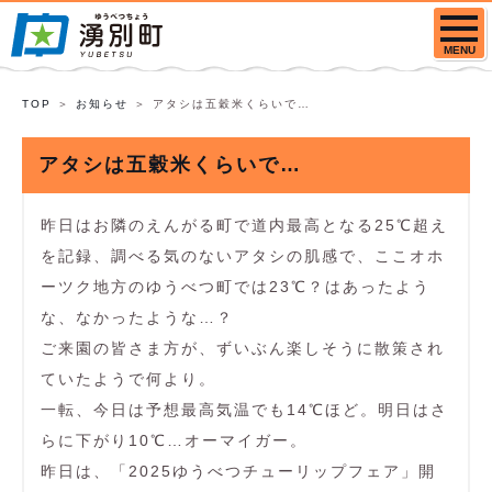
MENU
TOP
お知らせ
アタシは五穀米くらいで…
アタシは五穀米くらいで…
昨日はお隣のえんがる町で道内最高となる25℃超え
を記録、調べる気のないアタシの肌感で、ここオホ
ーツク地方のゆうべつ町では23℃？はあったよう
な、なかったような…？
ご来園の皆さま方が、ずいぶん楽しそうに散策され
ていたようで何より。
一転、今日は予想最高気温でも14℃ほど。明日はさ
らに下がり10℃…オーマイガー。
昨日は、「2025ゆうべつチューリップフェア」開