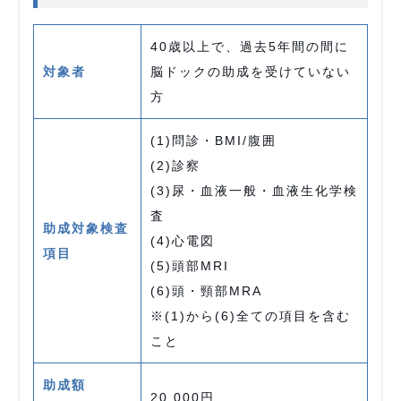
40歳以上で、過去5年間の間に
対象者
脳ドックの助成を受けていない
方
(1)問診・BMI/腹囲
(2)診察
(3)尿・血液一般・血液生化学検
査
助成対象検査
(4)心電図
項目
(5)頭部MRI
(6)頭・頸部MRA
※(1)から(6)全ての項目を含む
こと
助成額
20,000円