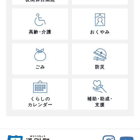
高齢･介護
おくやみ
ごみ
防災
くらしの
補助･助成･
カレンダー
支援