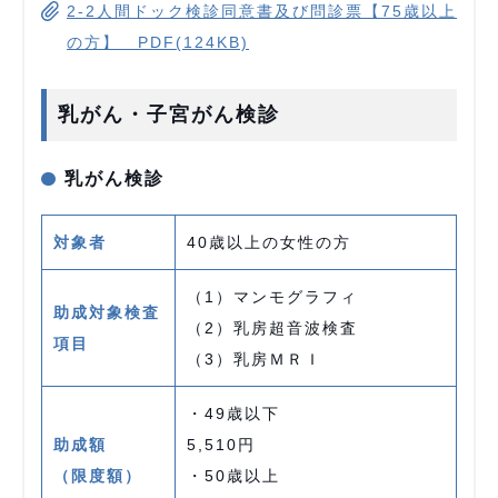
2-2人間ドック検診同意書及び問診票【75歳以上
の方】 PDF(124KB)
乳がん・子宮がん検診
乳がん検診
対象者
40歳以上の女性の方
（1）マンモグラフィ
助成対象検査
（2）乳房超音波検査
項目
（3）乳房ＭＲＩ
・49歳以下
助成額
5,510円
（限度額）
・50歳以上