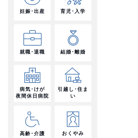
妊娠･出産
育児･入学
就職･退職
結婚･離婚
病気･けが
引越し･住ま
夜間休日病院
い
おくやみ
高齢･介護