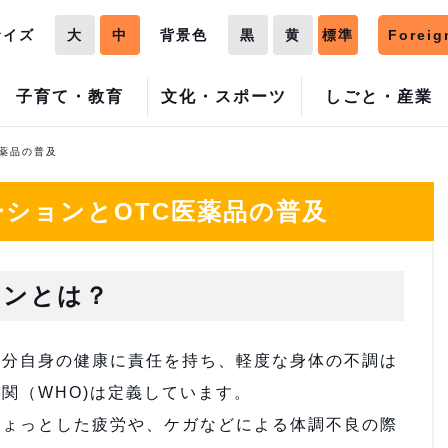
サイズ
大
中
背景色
黒
黄
標準
Foreig
子育て・教育
文化・スポーツ
しごと・産業
医薬品の普及
ションとOTC医薬品の普及
ョンとは？
自分自身の健康に責任を持ち、軽度な身体の不調は
関（WHO)は定義しています。
ちょっとした疲労や、ケガなどによる体調不良の際