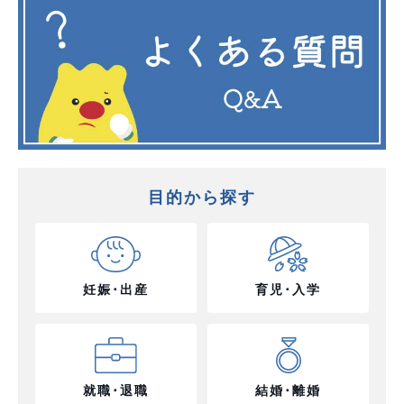
目的から探す
妊娠･出産
育児･入学
就職･退職
結婚･離婚